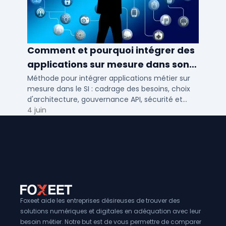
Comment et pourquoi intégrer des
applications sur mesure dans son
SI ?
Méthode pour intégrer applications métier sur
mesure dans le SI : cadrage des besoins, choix
d'architecture, gouvernance API, sécurité et
conduite du changement.
4 juin
Foxeet aide les entreprises désireuses de trouver des
solutions numériques et digitales en adéquation avec leur
besoin métier. Notre but est de vous permettre de comparer