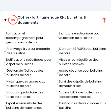
Catégories
85% de compatibilité
Coffre-fort numérique RH : bulletins &
85
documents
Formation et
Signature électronique pour
accompagnement pour
validation de bulletins
gestion des bulletins
Archivage à valeur probante
Conformité RGPD pour bulletins
des bulletins
de paie
Notifications spécifiques pour
Mises à jour régulières des
dépôt de bulletins
bulletins stockés
Gestion de l'éditique des
Accès sécurisé pour bulletins
bulletins de paie
de paie
Historique des accès aux
Suivi des dépôts de bulletins
bulletins de paie
dématérialisés
Vocation probatoire des
Accessibilité des bulletins via
bulletins stockés
applications mobiles
Export et réversibilité des
Gestion des droits d'accès aux
bulletins dématérialisés
bulletins