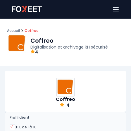
Ouver
Accueil
Coffreo
Coffreo
Digitalisation et archivage RH sécurisé
4
Coffreo
4
Profil client
Oui
TPE de 1 à 10