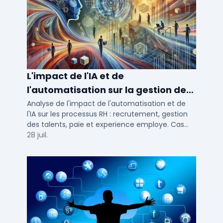
L'impact de l'IA et de
l'automatisation sur la gestion des
talents RH
Analyse de l'impact de l'automatisation et de
l'IA sur les processus RH : recrutement, gestion
des talents, paie et experience employe. Cas
concrets pour TPE, PME et ETI en 2026.
28 juil.