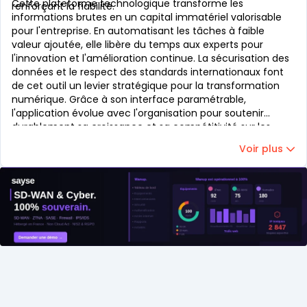
Cette plateforme technologique transforme les
renforçant la fiabilité.
informations brutes en un capital immatériel valorisable
pour l'entreprise. En automatisant les tâches à faible
valeur ajoutée, elle libère du temps aux experts pour
l'innovation et l'amélioration continue. La sécurisation des
données et le respect des standards internationaux font
de cet outil un levier stratégique pour la transformation
numérique. Grâce à son interface paramétrable,
l'application évolue avec l'organisation pour soutenir
durablement sa croissance et sa compétitivité sur les
marchés mondiaux les plus exigeants.
Voir plus