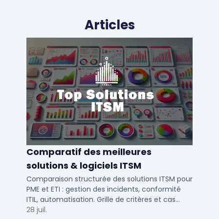
Articles
Comparatif des meilleures
solutions & logiciels ITSM
Comparaison structurée des solutions ITSM pour
PME et ETI : gestion des incidents, conformité
ITIL, automatisation. Grille de critères et cas
d'usage par taille d'entreprise.
28 juil.