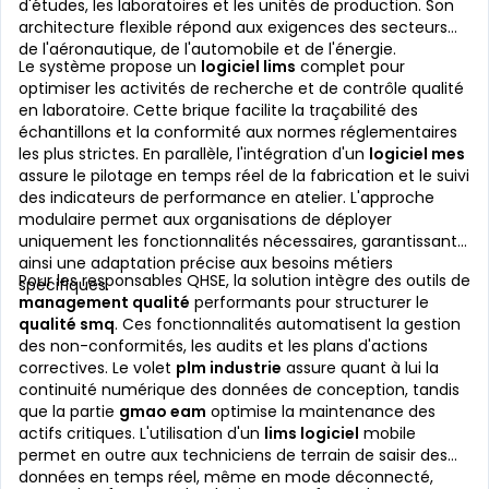
d'études, les laboratoires et les unités de production. Son
architecture flexible répond aux exigences des secteurs
de l'aéronautique, de l'automobile et de l'énergie.
Le système propose un
logiciel lims
complet pour
optimiser les activités de recherche et de contrôle qualité
en laboratoire. Cette brique facilite la traçabilité des
échantillons et la conformité aux normes réglementaires
les plus strictes. En parallèle, l'intégration d'un
logiciel mes
assure le pilotage en temps réel de la fabrication et le suivi
des indicateurs de performance en atelier. L'approche
modulaire permet aux organisations de déployer
uniquement les fonctionnalités nécessaires, garantissant
ainsi une adaptation précise aux besoins métiers
Pour les responsables QHSE, la solution intègre des outils de
spécifiques.
management qualité
performants pour structurer le
qualité smq
. Ces fonctionnalités automatisent la gestion
des non-conformités, les audits et les plans d'actions
correctives. Le volet
plm industrie
assure quant à lui la
continuité numérique des données de conception, tandis
que la partie
gmao eam
optimise la maintenance des
actifs critiques. L'utilisation d'un
lims logiciel
mobile
permet en outre aux techniciens de terrain de saisir des
données en temps réel, même en mode déconnecté,