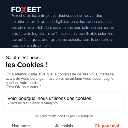
Foxeet aide les entreprises désireuses de trouver des
solutions numériques et digitales en adéquation avec leur
besoin métier. Notre but est de vous permettre de comparer
une liste de logiciels, matériels ou service, filtrable selon leurs
caractéristiques, pour que vous puissiez faire le bon choix
pour votre entreprise.
Vous êtes éditeur?
Se référencer sur Foxeet
Réseaux
© 2024 Foxeet, tous droits reservés
LinkedIn
Facebook
Twitter X
Mentions légales
|
Conditions générales d’utilisation