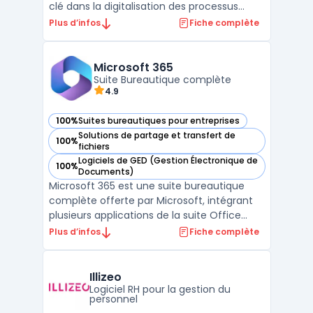
clé dans la digitalisation des processus
d'entreprise. Son archivage sécurisé des
Plus d’infos
Fiche complète
documents constitue une fonctionnalité
essentielle, permettant de stocker de
manière protégée les documents des
Microsoft 365
salariés dans un coffre-fort numér ...
Suite Bureautique complète
4.9
100%
Suites bureautiques pour entreprises
— voir Microsoft 365 dans cette catégorie
Solutions de partage et transfert de
100%
— voir Microsoft 365 dans cette catégorie
fichiers
Logiciels de GED (Gestion Électronique de
100%
— voir Microsoft 365 dans cette catégorie
Documents)
Microsoft 365 est une suite bureautique
complète offerte par Microsoft, intégrant
plusieurs applications de la suite Office
telles que Word, Excel, PowerPoint, et
Plus d’infos
Fiche complète
Outlook. Ces outils, largement reconnus,
favorisent la productivité des entreprises et
des particuliers.En complément, Microsoft
Illizeo
365 prop ...
Logiciel RH pour la gestion du
personnel