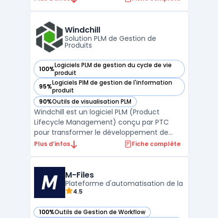
accompagner les organisations dans leur
transformation numérique, la plateforme
offre une suite complète de fonctionnalités
Windchill
permettant de str ...
Solution PLM de Gestion de
Produits
Logiciels PLM de gestion du cycle de vie
100%
— voir Windchill dans cette catégorie
produit
Logiciels PIM de gestion de l'information
95%
— voir Windchill dans cette catégorie
produit
90%
Outils de visualisation PLM
— voir Windchill dans cette catégorie
Windchill est un logiciel PLM (Product
Lifecycle Management) conçu par PTC
pour transformer le développement de
produits. Il permet une collaboration
Plus d’infos
Fiche complète
efficace en entreprise, offrant un accès en
temps réel aux données essentielles. Grâce
à Windchill, les utilisateurs peuvent
M-Files
Plateforme d'automatisation de la
identifier rapidement la ...
4.5
100%
Outils de Gestion de Workflow
— voir M-Files dans cette catégorie