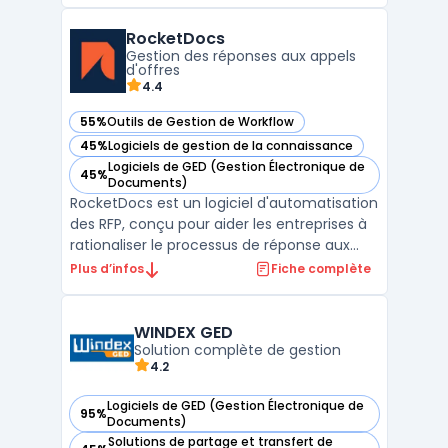
Courbon Software, ce logiciel s’adresse
principalement aux secteurs industriels
RocketDocs
régulés tels que la pharmaceutique, la
Gestion des réponses aux appels
chimie, et l'agroaliment ...
d'offres
4.4
55%
Outils de Gestion de Workflow
— voir RocketDocs dans cette catégorie
45%
Logiciels de gestion de la connaissance
— voir RocketDocs dans cette catégorie
Logiciels de GED (Gestion Électronique de
45%
— voir RocketDocs dans cette catégorie
Documents)
RocketDocs est un logiciel d'automatisation
des RFP, conçu pour aider les entreprises à
rationaliser le processus de réponse aux
appels d'offres en centralisant les données,
Plus d’infos
Fiche complète
en facilitant la collaboration et en
améliorant l'efficacité. Avec des outils
avancés de gestion de contenu et de flux
WINDEX GED
de trav ...
Solution complète de gestion
4.2
Logiciels de GED (Gestion Électronique de
95%
— voir WINDEX GED dans cette catégorie
Documents)
Solutions de partage et transfert de