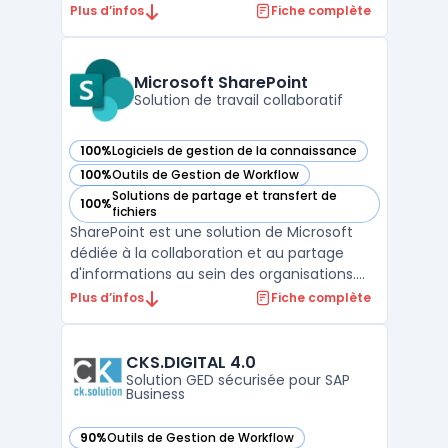
organisations gèrent leurs documents et
Plus d’infos
Fiche complète
informations critiques.
Fondamentalement, Efalia ne se contente
pas de stocker des documents : c'est
Microsoft SharePoint
une solution docume ...
Solution de travail collaboratif
100%
Logiciels de gestion de la connaissance
— voir Microsoft SharePoint dans cette catégorie
100%
Outils de Gestion de Workflow
— voir Microsoft SharePoint dans cette catégorie
Solutions de partage et transfert de
100%
— voir Microsoft SharePoint dans cette catégorie
fichiers
SharePoint est une solution de Microsoft
dédiée à la collaboration et au partage
d'informations au sein des organisations.
Elle permet de créer des sites d'équipe
Plus d’infos
Fiche complète
dynamiques pour chaque projet, service ou
division. Les utilisateurs peuvent ainsi
partager des fichiers, des données, des
CKS.DIGITAL 4.0
actualités et ...
Solution GED sécurisée pour SAP
Business
90%
Outils de Gestion de Workflow
— voir CKS.DIGITAL 4.0 dans cette catégorie