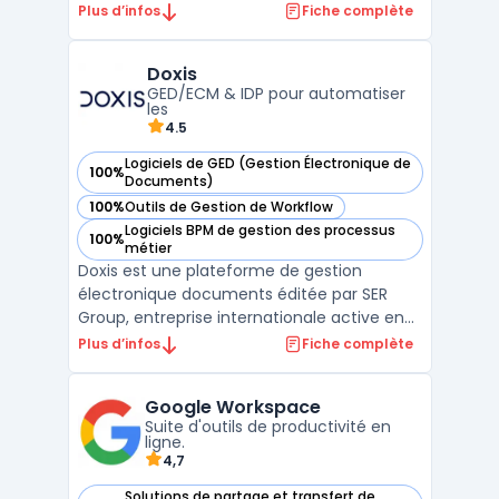
données pour des usages professionnels.
Plus d’infos
Fiche complète
L’éditeur met en avant un hébergement
exclusivement en France, une conformité
Doxis
RGPD, ainsi que des certifications ISO 27001
GED/ECM & IDP pour automatiser
et HDS (selo ...
les
4.5
Logiciels de GED (Gestion Électronique de
100%
— voir Doxis dans cette catégorie
Documents)
100%
Outils de Gestion de Workflow
— voir Doxis dans cette catégorie
Logiciels BPM de gestion des processus
100%
— voir Doxis dans cette catégorie
métier
Doxis est une plateforme de gestion
électronique documents éditée par SER
Group, entreprise internationale active en
DMS / GED et ECM. Positionnée comme
Plus d’infos
Fiche complète
Doxis intelligent content automation, la
solution centralise les contenus, sécurise
Google Workspace
les échanges et orchestre les processus
Suite d'outils de productivité en
documentaires. SER Grou ...
ligne.
4,7
Solutions de partage et transfert de