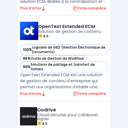
solution ECM dédiée à la centralisation et à
l’automatisation des processus
Plus d’infos
Fiche complète
documentaires en entreprise. Il
accompagne les organisations dans la
gestion complète des documents, depuis
OpenText Extended ECM
leur création, leur validation, jusqu’à ...
Solution de gestion de contenu
4.3
Logiciels de GED (Gestion Électronique de
100%
— voir OpenText Extended ECM dans cette catégorie
Documents)
95%
Outils de Gestion de Workflow
— voir OpenText Extended ECM dans cette catégorie
Solutions de partage et transfert de
90%
— voir OpenText Extended ECM dans cette catégorie
fichiers
OpenText Extended ECM est une solution
de gestion de contenu d'entreprise qui
permet aux organisations d'établir une
gouvernance efficace des informations
Plus d’infos
Fiche complète
tout en les intégrant aux processus métiers
existants. Cette plateforme offre une
Oodrive
intégration transparente avec les
Cloud sécurisé pour collaborer,
applications ERP et CRM, faci ...
signer
4.5