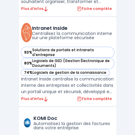
souhaitent organiser, transformer et
diffuser rapidement leurs contenus à
Plus d’infos
Fiche complète
travers différents services. Dans un
contexte où la multiplication des médias,
des plateformes et des intervenants
Intranet Inside
complexifie la gestion des actifs ...
Centralisez la communication interne
sur une plateforme sécurisée
Solutions de portails et intranets
93%
— voir Intranet Inside dans cette catégorie
d'entreprise
Logiciels de GED (Gestion Électronique de
80%
— voir Intranet Inside dans cette catégorie
Documents)
74%
Logiciels de gestion de la connaissance
— voir Intranet Inside dans cette catégorie
Intranet Inside centralise la communication
interne des entreprises et collectivités dans
un portail unique et sécurisé, développé en
France. Adapté aux exigences des
Plus d’infos
Fiche complète
organisations cherchant à simplifier la
gestion des échanges tout en maîtrisant la
confidentialité des données, il s’adresse aux
KOMI Doc
stru ...
Automatisez la gestion des factures
dans votre entreprise