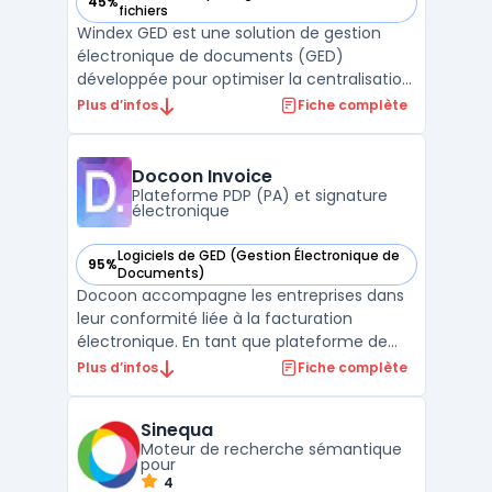
45%
— voir WINDEX GED dans cette catégorie
fichiers
Windex GED est une solution de gestion
électronique de documents (GED)
développée pour optimiser la centralisation
et l’organisation des documents en
Plus d’infos
Fiche complète
entreprise. Ce logiciel permet de stocker,
classer et retrouver efficacement toutes
les informations essentielles grâce à une
Docoon Invoice
interface intuitive et d ...
Plateforme PDP (PA) et signature
électronique
Logiciels de GED (Gestion Électronique de
95%
— voir Docoon Invoice dans cette catégorie
Documents)
Docoon accompagne les entreprises dans
leur conformité liée à la facturation
électronique. En tant que plateforme de
dématérialisation partenaire, cet outil
Plus d’infos
Fiche complète
sécurise la transmission des factures vers
les autorités. Il assure une interopérabilité
Sinequa
fluide avec les tiers pour simplifier les
Moteur de recherche sémantique
échanges. Ce ...
pour
4