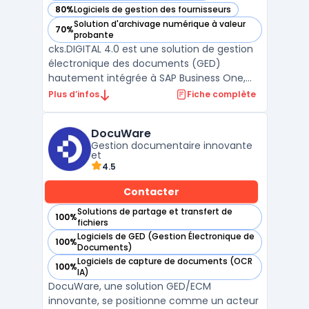
80%
Logiciels de gestion des fournisseurs
— voir CKS.DIGITAL 4.0 dans cette catégorie
Solution d'archivage numérique à valeur
70%
— voir CKS.DIGITAL 4.0 dans cette catégorie
probante
cks.DIGITAL 4.0 est une solution de gestion
électronique des documents (GED)
hautement intégrée à SAP Business One,
conçue pour automatiser et optimiser la
Plus d’infos
Fiche complète
gestion des documents et des processus
d'affaires. Ce système avancé permet aux
DocuWare
entreprises de numériser, traiter, archiver et
Gestion documentaire innovante
gérer efficacemen ...
et
4.5
Contacter
Solutions de partage et transfert de
100%
— voir DocuWare dans cette catégorie
fichiers
Logiciels de GED (Gestion Électronique de
100%
— voir DocuWare dans cette catégorie
Documents)
Logiciels de capture de documents (OCR
100%
— voir DocuWare dans cette catégorie
IA)
DocuWare, une solution GED/ECM
innovante, se positionne comme un acteur