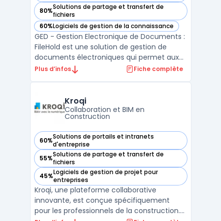
Solutions de partage et transfert de
80%
— voir FileHold dans cette catégorie
fichiers
60%
Logiciels de gestion de la connaissance
— voir FileHold dans cette catégorie
GED - Gestion Electronique de Documents :
FileHold est une solution de gestion de
documents électroniques qui permet aux
entreprises de stocker, organiser et gérer
Plus d’infos
Fiche complète
leurs documents numériques de manière
efficace. Avec FileHold, les entreprises
peuvent facilement numériser leurs
Kroqi
documents papier exist ...
Collaboration et BIM en
Construction
Solutions de portails et intranets
60%
— voir Kroqi dans cette catégorie
d'entreprise
Solutions de partage et transfert de
55%
— voir Kroqi dans cette catégorie
fichiers
Logiciels de gestion de projet pour
45%
— voir Kroqi dans cette catégorie
entreprises
Kroqi, une plateforme collaborative
innovante, est conçue spécifiquement
pour les professionnels de la construction.