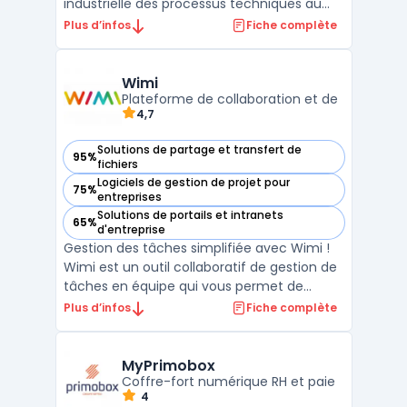
industrielle des processus techniques au
sein des entreprises de pointe. Cette
Plus d’infos
Fiche complète
solution permet de centraliser et d'exploiter
la gestion de données techniques
complexes tout au long du cycle de vie des
Wimi
produits. En unifiant les ...
Plateforme de collaboration et de
4,7
Solutions de partage et transfert de
95%
— voir Wimi dans cette catégorie
fichiers
Logiciels de gestion de projet pour
75%
— voir Wimi dans cette catégorie
entreprises
Solutions de portails et intranets
65%
— voir Wimi dans cette catégorie
d'entreprise
Gestion des tâches simplifiée avec Wimi !
Wimi est un outil collaboratif de gestion de
tâches en équipe qui vous permet de
travailler plus rapidement et plus
Plus d’infos
Fiche complète
efficacement. Avec Wimi, vous pouvez
créer des listes de tâches, attribuer des
tâches à des membres de votre équipe et
MyPrimobox
suivre leur progression ...
Coffre-fort numérique RH et paie
4