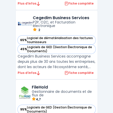
gérer efficacement les processus de
Plus d’infos
Fiche complète
recrutement, les demandes de congés, la
gestion des performances et bien plus
Cegedim Business Services
encore. Avec Kissflow, les processus sont
P2P, O2C, et Facturation
automatisés, ce qui p ...
électronique
2
Logiciel de dématérialisation des factures
65%
— voir Cegedim Business Services dans cette catégorie
fournisseurs
Logiciels de GED (Gestion Électronique de
45%
— voir Cegedim Business Services dans cette catégorie
Documents)
Cegedim Business Services accompagne
depuis plus de 30 ans toutes les entreprises,
dont les acteurs de l’écosystème santé,
dans leurs enjeux grâce à des solutions
Plus d’infos
Fiche complète
digitales d'optimisation des processus de
facturation, achats, ventes, paie et
FileHold
performance RH. Avec plus de 2 000
Gestionnaire de documents et de
collaborateurs engagés, ...
flux de
4,7
Logiciels de GED (Gestion Électronique de
95%
— voir FileHold dans cette catégorie
Documents)