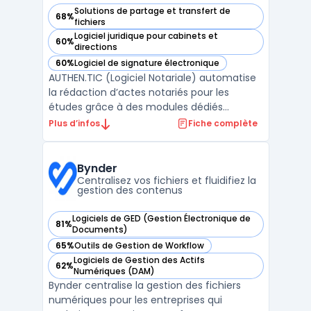
Solutions de partage et transfert de
68%
— voir AUTHEN.TIC (Logiciel Notariale) dans cette catégorie
fichiers
Logiciel juridique pour cabinets et
60%
— voir AUTHEN.TIC (Logiciel Notariale) dans cette catégorie
directions
60%
Logiciel de signature électronique
— voir AUTHEN.TIC (Logiciel Notariale) dans cette catégorie
AUTHEN.TIC (Logiciel Notariale) automatise
la rédaction d’actes notariés pour les
études grâce à des modules dédiés
intégrant intelligence artificielle notariale et
Plus d’infos
Fiche complète
des outils d’aide à la rédaction conçus pour
les professionnels du notariat. Ce logiciel
cible la massification et la fiabilisation des ...
Bynder
Centralisez vos fichiers et fluidifiez la
gestion des contenus
Logiciels de GED (Gestion Électronique de
81%
— voir Bynder dans cette catégorie
Documents)
65%
Outils de Gestion de Workflow
— voir Bynder dans cette catégorie
Logiciels de Gestion des Actifs
62%
— voir Bynder dans cette catégorie
Numériques (DAM)
Bynder centralise la gestion des fichiers
numériques pour les entreprises qui