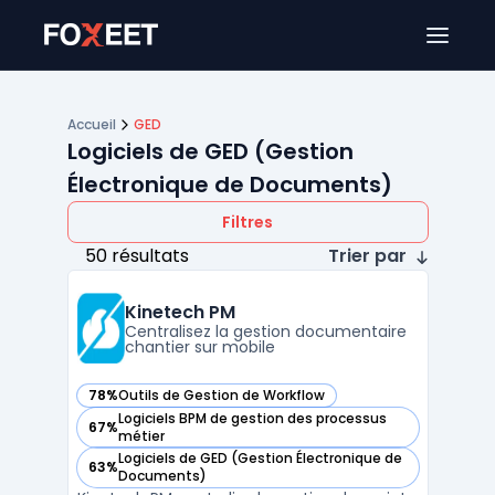
Ouver
Accueil
GED
Logiciels de GED (Gestion
Électronique de Documents)
Filtres
50 résultats
Trier par
Kinetech PM
Centralisez la gestion documentaire
chantier sur mobile
78%
Outils de Gestion de Workflow
— voir Kinetech PM dans cette catégorie
Logiciels BPM de gestion des processus
67%
— voir Kinetech PM dans cette catégorie
métier
Logiciels de GED (Gestion Électronique de
63%
— voir Kinetech PM dans cette catégorie
Documents)