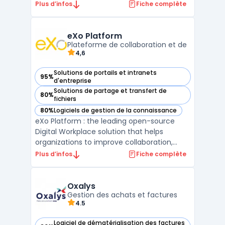
organiser et à gérer leur contenu. Elle
Plus d’infos
Fiche complète
permet de stocker, de partager et de
retrouver des documents, et elle comprend
des fonctionnalités de Gestion Electronique
eXo Platform
de Documents (GED) et de c ...
Plateforme de collaboration et de
4,6
Solutions de portails et intranets
95%
— voir eXo Platform dans cette catégorie
d'entreprise
Solutions de partage et transfert de
80%
— voir eXo Platform dans cette catégorie
fichiers
80%
Logiciels de gestion de la connaissance
— voir eXo Platform dans cette catégorie
eXo Platform : the leading open-source
Digital Workplace solution that helps
organizations to improve collaboration,
knowledge management, and employee
Plus d’infos
Fiche complète
engagement. With eXo Platform,
employees can create, edit, and share
documents, access relevant information,
Oxalys
communicate with each other, and comple
Gestion des achats et factures
4.5
...
Logiciel de dématérialisation des factures