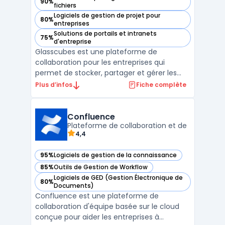
90%
— voir Glasscubes dans cette catégorie
fichiers
Logiciels de gestion de projet pour
80%
— voir Glasscubes dans cette catégorie
entreprises
Solutions de portails et intranets
75%
— voir Glasscubes dans cette catégorie
d'entreprise
Glasscubes est une plateforme de
collaboration pour les entreprises qui
permet de stocker, partager et gérer les
documents en toute sécurité. Elle propose
Plus d’infos
Fiche complète
des fonctionnalités de GED - Gestion
Electronique de Documents, de gestion de
projets, de tâches et de calendriers
Confluence
partagés pour faciliter la com ...
Plateforme de collaboration et de
4,4
95%
Logiciels de gestion de la connaissance
— voir Confluence dans cette catégorie
85%
Outils de Gestion de Workflow
— voir Confluence dans cette catégorie
Logiciels de GED (Gestion Électronique de
80%
— voir Confluence dans cette catégorie
Documents)
Confluence est une plateforme de
collaboration d'équipe basée sur le cloud
conçue pour aider les entreprises à