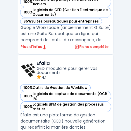
100%
— voir Google Workspace dans cette catégorie
fichiers
Logiciels de GED (Gestion Électronique de
100%
— voir Google Workspace dans cette catégorie
Documents)
95%
Suites bureautiques pour entreprises
— voir Google Workspace dans cette catégorie
Google Workspace (anciennement G Suite)
est une Suite Bureautique en ligne qui
comprend des outils de messagerie, de
stockage, de partage et de collaboration.
Plus d’infos
Fiche complète
Elle permet aux utilisateurs de travailler à
distance et en temps réel sur des
Efalia
documents, des feuilles de calcul et des
GED modulaire pour gérer vos
présentations. Les ou ...
documents
4.1
100%
Outils de Gestion de Workflow
— voir Efalia dans cette catégorie
Logiciels de capture de documents (OCR
100%
— voir Efalia dans cette catégorie
IA)
Logiciels BPM de gestion des processus
100%
— voir Efalia dans cette catégorie
métier
Efalia est une plateforme de gestion
documentaire (GED) nouvelle génération
qui redéfinit la manière dont les