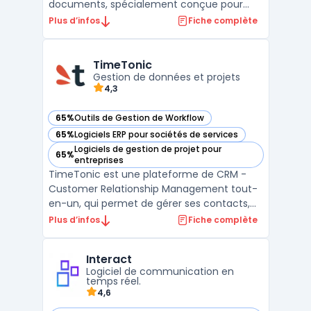
documents, spécialement conçue pour
répondre aux besoins des PME. Cette
Plus d’infos
Fiche complète
plateforme permet de stocker, organiser et
partager efficacement toutes les
informations de l'entreprise, quel que soit
TimeTonic
leur format d'origine. Zee ...
Gestion de données et projets
4,3
65%
Outils de Gestion de Workflow
— voir TimeTonic dans cette catégorie
65%
Logiciels ERP pour sociétés de services
— voir TimeTonic dans cette catégorie
Logiciels de gestion de projet pour
65%
— voir TimeTonic dans cette catégorie
entreprises
TimeTonic est une plateforme de CRM -
Customer Relationship Management tout-
en-un, qui permet de gérer ses contacts,
projets, tâches et temps de manière
Plus d’infos
Fiche complète
intuitive et efficace. Grâce à une
organisation flexible en tables, les
Interact
utilisateurs peuvent facilement accéder à
Logiciel de communication en
toutes leurs informations et inte ...
temps réel.
4,6