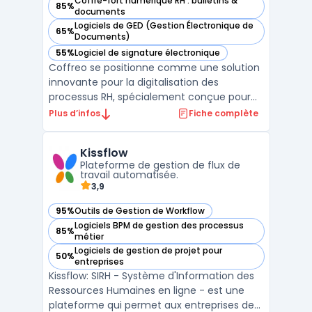
Coffre-fort numérique RH : bulletins &
85%
— voir Coffreo dans cette catégorie
documents
Logiciels de GED (Gestion Électronique de
65%
— voir Coffreo dans cette catégorie
Documents)
55%
Logiciel de signature électronique
— voir Coffreo dans cette catégorie
Coffreo se positionne comme une solution
innovante pour la digitalisation des
processus RH, spécialement conçue pour
les entreprises gérant un personnel
Plus d’infos
Fiche complète
temporaire. Cette plateforme offre une
gestion simplifiée et sécurisée des
Kissflow
documents RH, répondant aux besoins
Plateforme de gestion de flux de
spécifiques des travailleurs intérim ...
travail automatisée.
3,9
95%
Outils de Gestion de Workflow
— voir Kissflow dans cette catégorie
Logiciels BPM de gestion des processus
85%
— voir Kissflow dans cette catégorie
métier
Logiciels de gestion de projet pour
50%
— voir Kissflow dans cette catégorie
entreprises
Kissflow: SIRH - Système d'Information des
Ressources Humaines en ligne - est une
plateforme qui permet aux entreprises de