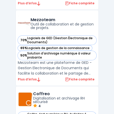
sécuriser les processus contractuels des
Plus d’infos
Fiche complète
entreprises. Elle permet de créer des
contrats numériques personnalisables avec
une grande facilité, grâce à des modèles
Mezzoteam
interactifs et une édition ...
Outil de collaboration et de gestion
de projets.
Logiciels de GED (Gestion Électronique de
70%
— voir Mezzoteam dans cette catégorie
Documents)
65%
Logiciels de gestion de la connaissance
— voir Mezzoteam dans cette catégorie
Solution d'archivage numérique à valeur
50%
— voir Mezzoteam dans cette catégorie
probante
Mezzoteam est une plateforme de GED -
Gestion Electronique de Documents qui
facilite la collaboration et le partage de
fichiers au sein des entreprises. Elle permet
Plus d’infos
Fiche complète
à ses utilisateurs de stocker, organiser et
accéder à leurs documents en temps réel.
Coffreo
La solution offre également des
Digitalisation et archivage RH
fonctionnalités te ...
sécurisé
4