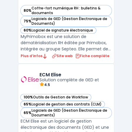
Coffre-fort numérique RH : bulletins &
80%
— voir MyPrimobox dans cette catégorie
documents
Logiciels de GED (Gestion Électronique de
75%
— voir MyPrimobox dans cette catégorie
Documents)
60%
Logiciel de signature électronique
— voir MyPrimobox dans cette catégorie
MyPrimobox est une solution de
dématérialisation RH éditée par Primobox,
intégrée au groupe Septeo. Elle permet de
distribuer les bulletins de paie
Plus d’infos
Site web
Fiche complète
dématérialisés aux salariés via un coffre-
fort numérique certifié NF 461. Chaque
collaborateur accède à ses documents
ECM Elise
depuis un espace personnel sécuris ...
Solution complète de GED et
4.5
100%
Outils de Gestion de Workflow
— voir ECM Elise dans cette catégorie
65%
Logiciel de gestion des contrats (CLM)
— voir ECM Elise dans cette catégorie
Logiciels de GED (Gestion Électronique de
65%
— voir ECM Elise dans cette catégorie
Documents)
ECM Elise est un logiciel de gestion
électronique des documents (GED) et une