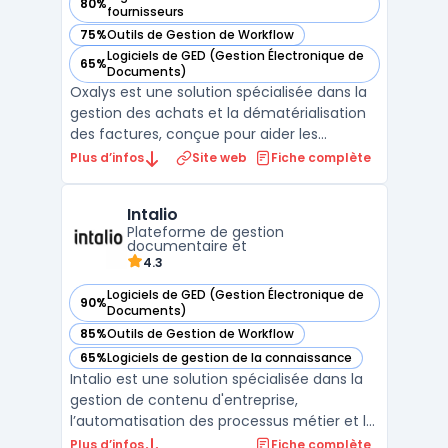
80%
— voir Oxalys dans cette catégorie
fournisseurs
75%
Outils de Gestion de Workflow
— voir Oxalys dans cette catégorie
Logiciels de GED (Gestion Électronique de
65%
— voir Oxalys dans cette catégorie
Documents)
Oxalys est une solution spécialisée dans la
gestion des achats et la dématérialisation
des factures, conçue pour aider les
entreprises à optimiser leurs processus
Plus d’infos
Site web
Fiche complète
d’approvisionnement et de gestion des
fournisseurs. Cette plateforme offre des
Intalio
outils performants pour automatiser et
Plateforme de gestion
centraliser les ach ...
documentaire et
4.3
Logiciels de GED (Gestion Électronique de
90%
— voir Intalio dans cette catégorie
Documents)
85%
Outils de Gestion de Workflow
— voir Intalio dans cette catégorie
65%
Logiciels de gestion de la connaissance
— voir Intalio dans cette catégorie
Intalio est une solution spécialisée dans la
gestion de contenu d'entreprise,
l’automatisation des processus métier et la
gouvernance des données. Conçue pour
Plus d’infos
Fiche complète