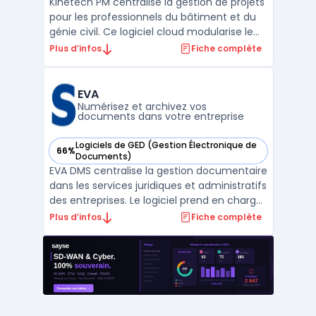
Kinetech PM centralise la gestion de projets
pour les professionnels du bâtiment et du
génie civil. Ce logiciel cloud modularise le
pilotage de chantier, en digitalisant
Plus d’infos
Fiche complète
l’ensemble des flux de documents de
construction, de la communication à la
gestion financière. L'utilisation de gestion
EVA
de projet ...
Numérisez et archivez vos
documents dans votre entreprise
Logiciels de GED (Gestion Électronique de
66%
— voir EVA dans cette catégorie
Documents)
EVA DMS centralise la gestion documentaire
dans les services juridiques et administratifs
des entreprises. Le logiciel prend en charge
la centralisation des documents légaux, des
Plus d’infos
Fiche complète
contrats et des procès-verbaux pour
rendre accessible l’ensemble des dossiers
et faciliter les recherches. Les organisati ...