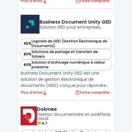
Elle intègre un système de gestion de
Plus d’infos
Fiche complète
documents en construction, permettant
un stockage sécurisé et une collaboration
en temps réel. Avec des fonctionnalités
Business Document Unity GED
telles que la planificati ...
Solution GED pour entreprises,
Logiciels de GED (Gestion Électronique de
95%
— voir Business Document Unity GED dans cette catégorie
Documents)
Solutions de partage et transfert de
80%
— voir Business Document Unity GED dans cette catégorie
fichiers
Solution d'archivage numérique à valeur
60%
— voir Business Document Unity GED dans cette catégorie
probante
Business Document Unity GED est une
solution de gestion électronique de
documents (GED) conçue pour répondre
aux besoins des entreprises en matière de
Plus d’infos
Fiche complète
centralisation et d'automatisation des
processus documentaires. Elle permet de
Dokmee
stocker, classer et retrouver facilement les
Gestion documentaire et workflows
documents grâce à une int ...
cloud
4.7