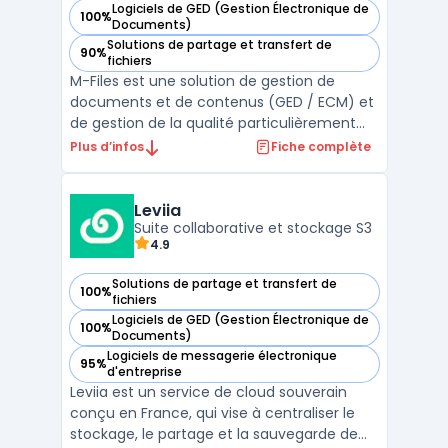
Logiciels de GED (Gestion Électronique de
100%
— voir M-Files dans cette catégorie
Documents)
Solutions de partage et transfert de
90%
— voir M-Files dans cette catégorie
fichiers
M-Files est une solution de gestion de
documents et de contenus (GED / ECM) et
de gestion de la qualité particulièrement
adaptée aux entreprises et utilisateurs qui
Plus d’infos
Fiche complète
ont besoin de gérer efficacement de
grandes quantités d’informations et de
documents.M-Files est suffisamment
Leviia
flexible pour répondre au ...
Suite collaborative et stockage S3
4.9
Solutions de partage et transfert de
100%
— voir Leviia dans cette catégorie
fichiers
Logiciels de GED (Gestion Électronique de
100%
— voir Leviia dans cette catégorie
Documents)
Logiciels de messagerie électronique
95%
— voir Leviia dans cette catégorie
d'entreprise
Leviia est un service de cloud souverain
conçu en France, qui vise à centraliser le
stockage, le partage et la sauvegarde de