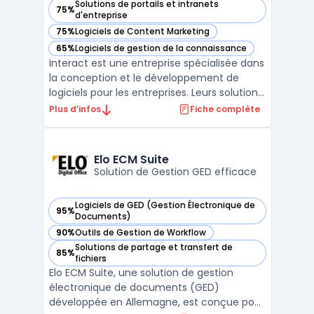
Solutions de portails et intranets
75%
— voir Interact dans cette catégorie
d'entreprise
75%
Logiciels de Content Marketing
— voir Interact dans cette catégorie
65%
Logiciels de gestion de la connaissance
— voir Interact dans cette catégorie
Interact est une entreprise spécialisée dans
la conception et le développement de
logiciels pour les entreprises. Leurs solutions
sont adaptées à tous types d'activités, de
Plus d’infos
Fiche complète
la gestion de projets à la collaboration en
équipe, en passant par la gestion de la
relation client. Interact propose également
Elo ECM Suite
...
Solution de Gestion GED efficace
Logiciels de GED (Gestion Électronique de
95%
— voir Elo ECM Suite dans cette catégorie
Documents)
90%
Outils de Gestion de Workflow
— voir Elo ECM Suite dans cette catégorie
Solutions de partage et transfert de
85%
— voir Elo ECM Suite dans cette catégorie
fichiers
Elo ECM Suite, une solution de gestion
électronique de documents (GED)
développée en Allemagne, est conçue pour