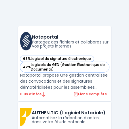
Notaportal
Partagez des fichiers et collaborez sur
vos projets internes
68%
Logiciel de signature électronique
— voir Notaportal dans cette catégorie
Logiciels de GED (Gestion Électronique de
42%
— voir Notaportal dans cette catégorie
Documents)
Notaportal propose une gestion centralisée
des convocations et des signatures
dématérialisées pour les assemblées
générales liées à la copropriété. L’utilisation
Plus d’infos
Fiche complète
de notaportal permet de limiter les
interventions manuelles, de réduire les
erreurs lors du traitement des données et
AUTHEN.TIC (Logiciel Notariale)
de centraliser l’ens ...
Automatisez la rédaction d’actes
dans votre étude notariale