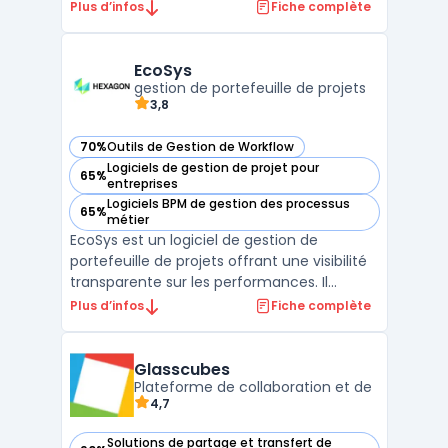
transformer et simplifier les processus
Plus d’infos
Fiche complète
d'entreprise grâce à la dématérialisation.
Cette suite logicielle intuitive et
collaborative facilite la gestion
EcoSys
documentaire, offrant une convergen ...
gestion de portefeuille de projets
3,8
70%
Outils de Gestion de Workflow
— voir EcoSys dans cette catégorie
Logiciels de gestion de projet pour
65%
— voir EcoSys dans cette catégorie
entreprises
Logiciels BPM de gestion des processus
65%
— voir EcoSys dans cette catégorie
métier
EcoSys est un logiciel de gestion de
portefeuille de projets offrant une visibilité
transparente sur les performances. Il
facilite la planification, l'estimation des
Plus d’infos
Fiche complète
coûts, le suivi et l'analyse des données pour
les entreprises de toutes tailles. Grâce à
EcoSys, les organisations peuvent améliorer
Glasscubes
l ...
Plateforme de collaboration et de
4,7
Solutions de partage et transfert de