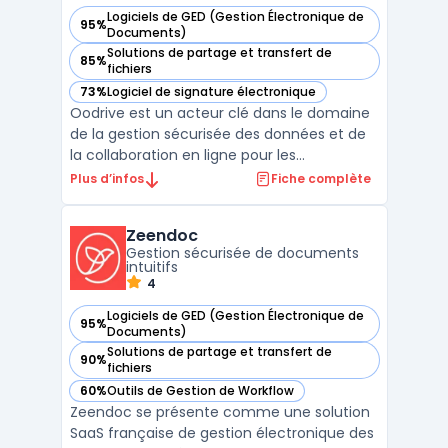
Logiciels de GED (Gestion Électronique de
95%
— voir Oodrive dans cette catégorie
Documents)
Solutions de partage et transfert de
85%
— voir Oodrive dans cette catégorie
fichiers
73%
Logiciel de signature électronique
— voir Oodrive dans cette catégorie
Oodrive est un acteur clé dans le domaine
de la gestion sécurisée des données et de
la collaboration en ligne pour les
entreprises. Avec ses solutions certifiées et
Plus d’infos
Fiche complète
conformes aux normes européennes,
Oodrive se positionne comme un
Zeendoc
partenaire privilégié pour les organisations
Gestion sécurisée de documents
cherchant à sécuriser leu ...
intuitifs
4
Logiciels de GED (Gestion Électronique de
95%
— voir Zeendoc dans cette catégorie
Documents)
Solutions de partage et transfert de
90%
— voir Zeendoc dans cette catégorie
fichiers
60%
Outils de Gestion de Workflow
— voir Zeendoc dans cette catégorie
Zeendoc se présente comme une solution
SaaS française de gestion électronique des