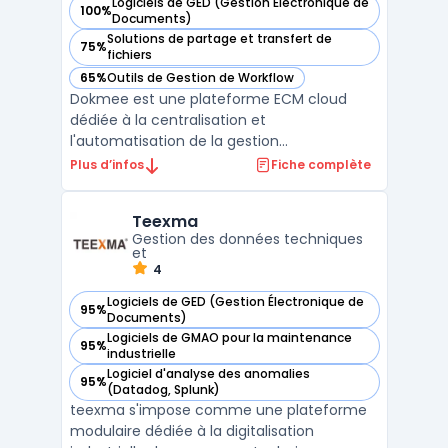
Logiciels de GED (Gestion Électronique de
100%
— voir Dokmee dans cette catégorie
Documents)
Solutions de partage et transfert de
75%
— voir Dokmee dans cette catégorie
fichiers
65%
Outils de Gestion de Workflow
— voir Dokmee dans cette catégorie
Dokmee est une plateforme ECM cloud
dédiée à la centralisation et
l'automatisation de la gestion
documentaire pour les organisations multi-
Plus d’infos
Fiche complète
secteurs. Le logiciel offre des
fonctionnalités complètes de numérisation
Teexma
documents, capture illimitée avec OCR 134
Gestion des données techniques
langues et indexation bas ...
et
4
Logiciels de GED (Gestion Électronique de
95%
— voir Teexma dans cette catégorie
Documents)
Logiciels de GMAO pour la maintenance
95%
— voir Teexma dans cette catégorie
industrielle
Logiciel d'analyse des anomalies
95%
— voir Teexma dans cette catégorie
(Datadog, Splunk)
teexma s'impose comme une plateforme
modulaire dédiée à la digitalisation