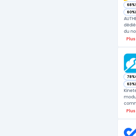
68%
— voi
60%
— voi
AUTHE
dédié
du not
Plus
78%
— vo
63%
— vo
Kinet
modul
Plus