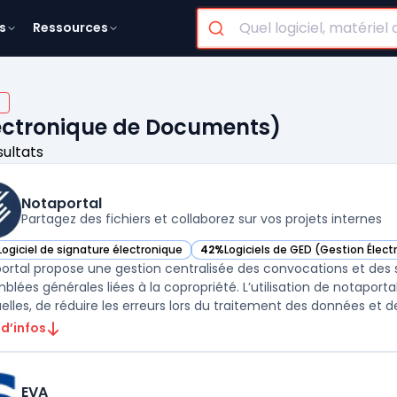
s
Ressources
lectronique de Documents)
sultats
Notaportal
Partagez des fichiers et collaborez sur vos projets internes
Logiciel de signature électronique
42%
Logiciels de GED (Gestion Éle
ir Notaportal dans cette catégorie
— voir Notaportal dans cette catégo
ortal propose une gestion centralisée des convocations et des 
blées générales liées à la copropriété. L’utilisation de notaporta
lles, de réduire les erreurs lors du traitement des données et de c
 d’infos
EVA