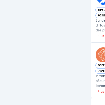
81%
— vo
62%
— vo
Bynde
diffu
des p
Plus
93%
— voi
74%
— voi
Intra
sécur
échan
Plus