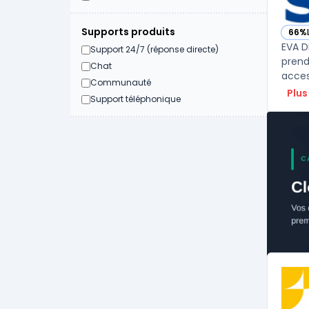
Supports produits
66%
— vo
EVA D
Support 24/7 (réponse directe)
prend
Chat
access
Communauté
Plus
Support téléphonique