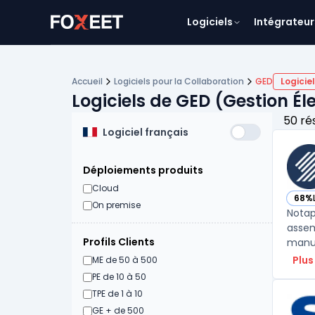
Logiciels
Intégrateur
Accueil
Logiciels pour la Collaboration
GED
Logiciel
Logiciels de GED (Gestion É
50 ré
Logiciel français
Déploiements produits
Cloud
68%
— vo
On premise
Notap
assem
Profils Clients
manue
Plus
ME de 50 à 500
PE de 10 à 50
TPE de 1 à 10
GE + de 500