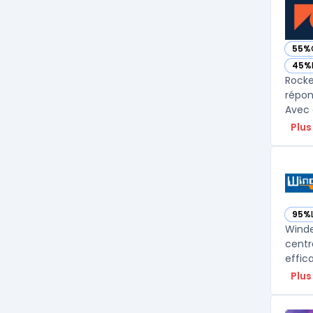
55%
— vo
45%
— vo
Rocke
répon
Avec 
Plus
95%
— vo
Winde
centr
effic
Plus