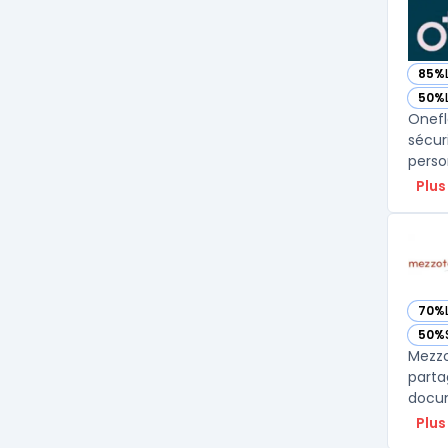
85%
— vo
50%
— vo
Onefl
sécur
Plus
70%
— vo
50%
— vo
Mezzo
parta
docum
Plus