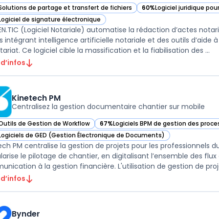
Solutions de partage et transfert de fichiers
60%
Logiciel juridique pou
r AUTHEN.TIC (Logiciel Notariale) dans cette catégorie
— voir AUTHEN.TIC (Logici
Logiciel de signature électronique
r AUTHEN.TIC (Logiciel Notariale) dans cette catégorie
N.TIC (Logiciel Notariale) automatise la rédaction d’actes nota
s intégrant intelligence artificielle notariale et des outils d’aide
ariat. Ce logiciel cible la massification et la fiabilisation des ...
 d’infos
Kinetech PM
Centralisez la gestion documentaire chantier sur mobile
Outils de Gestion de Workflow
67%
Logiciels BPM de gestion des proc
ir Kinetech PM dans cette catégorie
— voir Kinetech PM dans cette catégori
Logiciels de GED (Gestion Électronique de Documents)
ir Kinetech PM dans cette catégorie
ech PM centralise la gestion de projets pour les professionnels du
arise le pilotage de chantier, en digitalisant l’ensemble des fl
 d’infos
Bynder