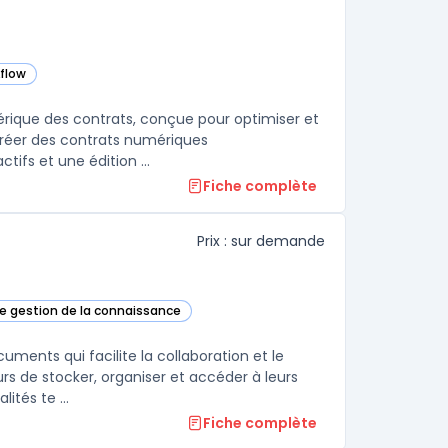
kflow
égorie
rique des contrats, conçue pour optimiser et
 créer des contrats numériques
personnalisables avec une grande facilité, grâce à des modèles interactifs et une édition ...
Fiche complète
Prix : sur demande
de gestion de la connaissance
eam dans cette catégorie
ents qui facilite la collaboration et le
urs de stocker, organiser et accéder à leurs
tés te ...
Fiche complète