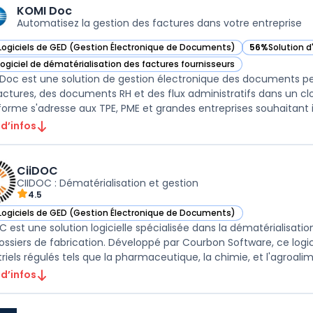
KOMI Doc
Automatisez la gestion des factures dans votre entreprise
Logiciels de GED (Gestion Électronique de Documents)
56%
Solution 
ir KOMI Doc dans cette catégorie
— voir KOMI Do
Logiciel de dématérialisation des factures fournisseurs
ir KOMI Doc dans cette catégorie
Doc est une solution de gestion électronique des documents perme
actures, des documents RH et des flux administratifs dans un clo
forme s'adresse aux TPE, PME et grandes entreprises souhaitant in
 d’infos
CiiDOC
CIIDOC : Dématérialisation et gestion
4.5
Logiciels de GED (Gestion Électronique de Documents)
ir CiiDOC dans cette catégorie
C est une solution logicielle spécialisée dans la dématérialisat
ossiers de fabrication. Développé par Courbon Software, ce logi
riels régulés tels que la pharmaceutique, la chimie, et l'agroalime
 d’infos