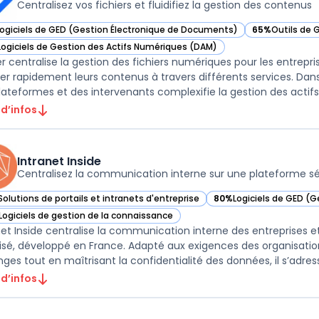
Centralisez vos fichiers et fluidifiez la gestion des contenus
Logiciels de GED (Gestion Électronique de Documents)
65%
Outils de 
ir Bynder dans cette catégorie
— voir Bynder 
Logiciels de Gestion des Actifs Numériques (DAM)
ir Bynder dans cette catégorie
r centralise la gestion des fichiers numériques pour les entrepri
ser rapidement leurs contenus à travers différents services. Dan
lateformes et des intervenants complexifie la gestion des actifs .
 d’infos
Intranet Inside
Centralisez la communication interne sur une plateforme s
Solutions de portails et intranets d'entreprise
80%
Logiciels de GED (
r Intranet Inside dans cette catégorie
— voir Intranet Inside d
Logiciels de gestion de la connaissance
r Intranet Inside dans cette catégorie
net Inside centralise la communication interne des entreprises et
isé, développé en France. Adapté aux exigences des organisation
ges tout en maîtrisant la confidentialité des données, il s’adresse
 d’infos