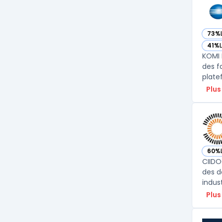
73%
— vo
41%
— vo
KOMI 
des f
plate
Plus
60%
— vo
CIIDO
des d
indust
Plus