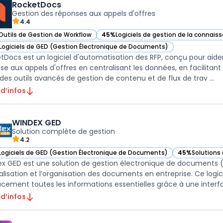
RocketDocs
Gestion des réponses aux appels d'offres
4.4
Outils de Gestion de Workflow
45%
Logiciels de gestion de la connais
ir RocketDocs dans cette catégorie
— voir RocketDocs dans cette catégori
Logiciels de GED (Gestion Électronique de Documents)
ir RocketDocs dans cette catégorie
tDocs est un logiciel d'automatisation des RFP, conçu pour aider 
se aux appels d'offres en centralisant les données, en facilitant 
des outils avancés de gestion de contenu et de flux de trav ...
 d’infos
WINDEX GED
Solution complète de gestion
4.2
Logiciels de GED (Gestion Électronique de Documents)
45%
Solutions 
ir WINDEX GED dans cette catégorie
— voir WINDEX 
x GED est une solution de gestion électronique de documents 
alisation et l’organisation des documents en entreprise. Ce logic
acement toutes les informations essentielles grâce à une interface
 d’infos