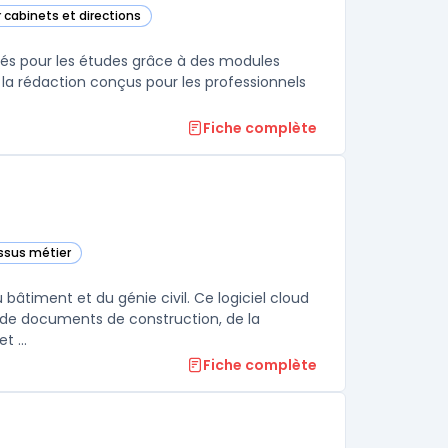
r cabinets et directions
el Notariale) dans cette catégorie
riés pour les études grâce à des modules
 à la rédaction conçus pour les professionnels
Fiche complète
essus métier
e
 bâtiment et du génie civil. Ce logiciel cloud
ux de documents de construction, de la
communication à la gestion financière. L'utilisation de gestion de projet ...
Fiche complète