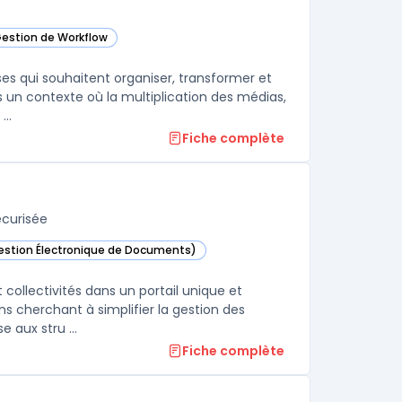
Gestion de Workflow
dans cette catégorie
ses qui souhaitent organiser, transformer et
s un contexte où la multiplication des médias,
..
Fiche complète
écurisée
Gestion Électronique de Documents)
ans cette catégorie
 collectivités dans un portail unique et
s cherchant à simplifier la gestion des
 aux stru ...
Fiche complète