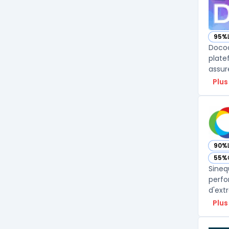
95%
— vo
Docoo
plate
assure
Plus
90%
— vo
55%
— vo
Sineq
perfo
d'ext
Plus