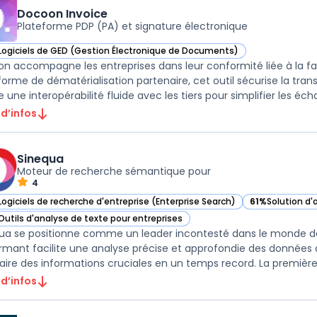
Docoon Invoice
Plateforme PDP (PA) et signature électronique
Logiciels de GED (Gestion Électronique de Documents)
ir Docoon Invoice dans cette catégorie
n accompagne les entreprises dans leur conformité liée à la fa
forme de dématérialisation partenaire, cet outil sécurise la transm
 une interopérabilité fluide avec les tiers pour simplifier les écha
 d’infos
Sinequa
Moteur de recherche sémantique pour
4
Logiciels de recherche d'entreprise (Enterprise Search)
61%
Solution d'
ir Sinequa dans cette catégorie
— voir Sinequa 
Outils d'analyse de texte pour entreprises
ir Sinequa dans cette catégorie
ua se positionne comme un leader incontesté dans le monde de 
rmant facilite une analyse précise et approfondie des données d
raire des informations cruciales en un temps record. La première p
 d’infos