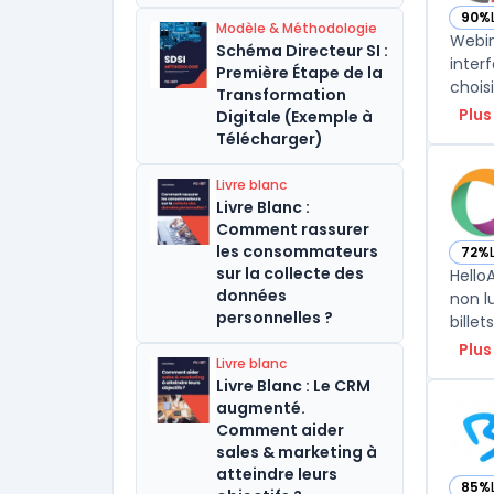
90%
— vo
Modèle & Méthodologie
Webin
Schéma Directeur SI :
inter
Première Étape de la
chois
Transformation
Plus
Digitale (Exemple à
Télécharger)
Livre blanc
Livre Blanc :
Comment rassurer
les consommateurs
72%
— vo
sur la collecte des
Hello
données
non l
personnelles ?
bille
Plus
Livre blanc
Livre Blanc : Le CRM
augmenté.
Comment aider
sales & marketing à
atteindre leurs
85%