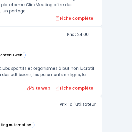
a plateforme ClickMeeting offre des
fonctionnalités telles que des outils de présentation, un tableau blanc, un partage ...
Fiche complète
Prix : 24.00
 contenu web
ubs sportifs et organismes à but non lucratif.
n des adhésions, les paiements en ligne, la
rie événementielle, les campagnes de dons et la comptabilité ...
Site web
Fiche complète
Prix : à l'utilisateur
keting automation
cette catégorie