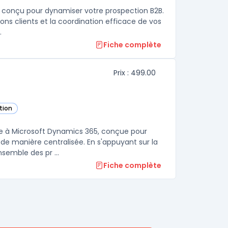
t conçu pour dynamiser votre prospection B2B.
tions clients et la coordination efficace de vos
.
Fiche complète
Prix : 499.00
tion
 catégorie
ée à Microsoft Dynamics 365, conçue pour
de manière centralisée. En s'appuyant sur la
emble des pr ...
Fiche complète