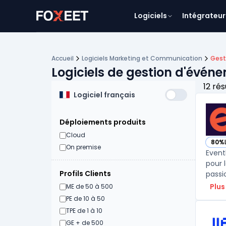
Logiciels
Intégrateur
Accueil
Logiciels Marketing et Communication
Gest
Logiciels de gestion d'évén
12 rés
Logiciel français
Déploiements produits
Cloud
80%
— vo
On premise
Event
pour 
Profils Clients
passio
Plus
ME de 50 à 500
PE de 10 à 50
TPE de 1 à 10
GE + de 500