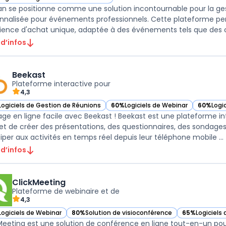
ir Yurplan dans cette catégorie
an se positionne comme une solution incontournable pour la ges
nnalisée pour événements professionnels. Cette plateforme pe
ience d'achat unique, adaptée à des événements tels que des c
 d’infos
Beekast
Plateforme interactive pour
4,3
Logiciels de Gestion de Réunions
60%
Logiciels de Webinar
60%
Logi
ir Beekast dans cette catégorie
— voir Beekast dans cette catégorie
— voir B
ge en ligne facile avec Beekast ! Beekast est une plateforme inte
t de créer des présentations, des questionnaires, des sondages 
ciper aux activités en temps réel depuis leur téléphone mobile ...
 d’infos
ClickMeeting
Plateforme de webinaire et de
4,3
Logiciels de Webinar
80%
Solution de visioconférence
65%
Logiciels
ir ClickMeeting dans cette catégorie
— voir ClickMeeting dans cette catégorie
— voir ClickM
Meeting est une solution de conférence en ligne tout-en-un pour