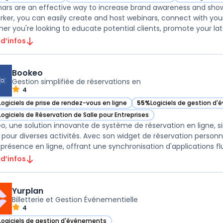
ir BigMarker dans cette catégorie
— voir BigMarker dans cette catégorie
— voir BigMar
ars are an effective way to increase brand awareness and showca
rker, you can easily create and host webinars, connect with yo
er you're looking to educate potential clients, promote your lates
 d’infos
Bookeo
Gestion simplifiée de réservations en
4
Logiciels de prise de rendez-vous en ligne
55%
Logiciels de gestion d
ir Bookeo dans cette catégorie
— voir Bookeo dans cette c
Logiciels de Réservation de Salle pour Entreprises
ir Bookeo dans cette catégorie
o, une solution innovante de système de réservation en ligne, si
 pour diverses activités. Avec son widget de réservation personnal
 présence en ligne, offrant une synchronisation d'applications flui
 d’infos
Yurplan
Billetterie et Gestion Événementielle
4
Logiciels de gestion d'événements