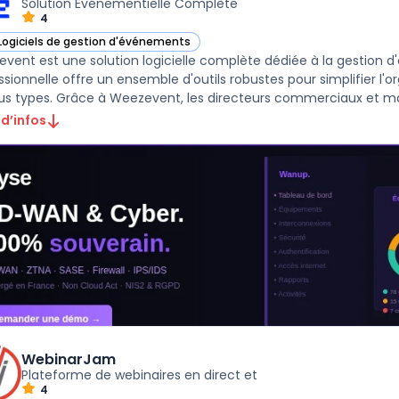
Solution Événementielle Complète
4
Logiciels de gestion d'événements
ir Weezevent dans cette catégorie
vent est une solution logicielle complète dédiée à la gestion
ssionnelle offre un ensemble d'outils robustes pour simplifier l'
us types. Grâce à Weezevent, les directeurs commerciaux et mar
 d’infos
WebinarJam
Plateforme de webinaires en direct et
4