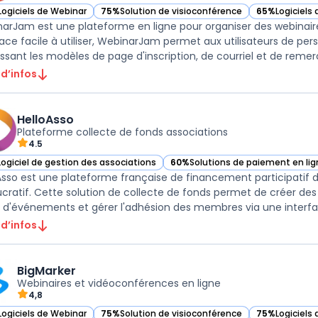
Logiciels de Webinar
75%
Solution de visioconférence
65%
Logiciels
ir WebinarJam dans cette catégorie
— voir WebinarJam dans cette catégorie
— voir Webina
arJam est une plateforme en ligne pour organiser des webinaire
face facile à utiliser, WebinarJam permet aux utilisateurs de per
issant les modèles de page d'inscription, de courriel et de remer
 d’infos
HelloAsso
Plateforme collecte de fonds associations
4.5
Logiciel de gestion des associations
60%
Solutions de paiement en li
ir HelloAsso dans cette catégorie
— voir HelloAsso dans cette catég
Asso est une plateforme française de financement participatif d
ucratif. Cette solution de collecte de fonds permet de créer d
ts d'événements et gérer l'adhésion des membres via une interface
 d’infos
BigMarker
Webinaires et vidéoconférences en ligne
4,8
Logiciels de Webinar
75%
Solution de visioconférence
75%
Logiciels