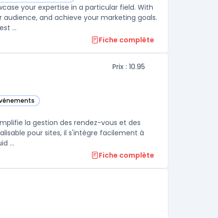
ker dans cette catégorie
se your expertise in a particular field. With
ur audience, and achieve your marketing goals.
t ...
Fiche complète
Prix : 10.95
'événements
atégorie
mplifie la gestion des rendez-vous et des
isable pour sites, il s'intègre facilement à
d ...
Fiche complète