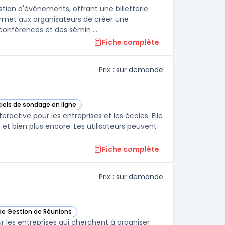
tion d'événements, offrant une billetterie
rmet aux organisateurs de créer une
onférences et des sémin ...
Fiche complète
Prix : sur demande
ciels de sondage en ligne
eekast dans cette catégorie
ractive pour les entreprises et les écoles. Elle
et bien plus encore. Les utilisateurs peuvent
Fiche complète
Prix : sur demande
 de Gestion de Réunions
eeting dans cette catégorie
 les entreprises qui cherchent à organiser