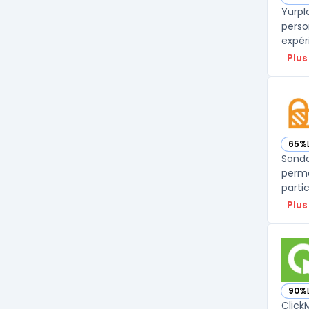
— vo
Yurpl
perso
expér
Plus
65%
— vo
Sonda
perme
parti
Plus
90%
— vo
Click