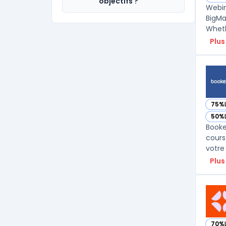
— vo
objectifs ?
Webin
BigMa
Wheth
Plus
75%
— vo
50%
— vo
Booke
cours
votre
Plus
70%