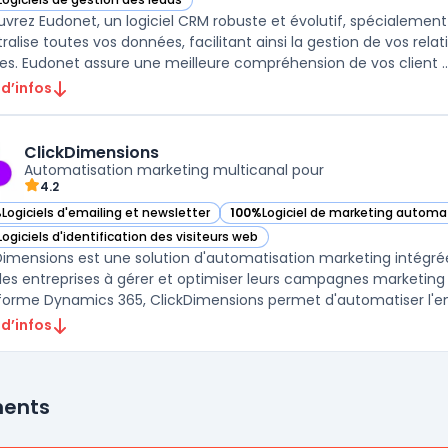
ir Eudonet dans cette catégorie
vrez Eudonet, un logiciel CRM robuste et évolutif, spécialemen
tralise toutes vos données, facilitant ainsi la gestion de vos rela
es. Eudonet assure une meilleure compréhension de vos client ..
 d’infos
ClickDimensions
Automatisation marketing multicanal pour
4.2
%
Logiciels d'emailing et newsletter
100%
Logiciel de marketing automa
ir ClickDimensions dans cette catégorie
— voir ClickDimensions dans cette
Logiciels d'identification des visiteurs web
ir ClickDimensions dans cette catégorie
Dimensions est une solution d'automatisation marketing intégr
 les entreprises à gérer et optimiser leurs campagnes marketing 
forme Dynamics 365, ClickDimensions permet d'automatiser l'ens
 d’infos
ments