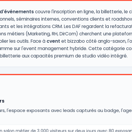
n d'événements
couvre l'inscription en ligne, la billetterie, le
onnels, séminaires internes, conventions clients et roadshows
ts et les intégrations CRM. Les DAF regardent la refacturat
ctions métiers (Marketing, RH, DirCom) cherchent une plate
ier les outils. Face à
cvent
et bizzabo côté anglo-saxon, l'
mme sur l'event management hybride. Cette catégorie com
e billetterie aux capacités premium de studio vidéo intégré.
rs
eurs, l'espace exposants avec leads capturés au badge, l'age
 salon métier de 3 000 visiteurs sur deux jours avec 80 exposant