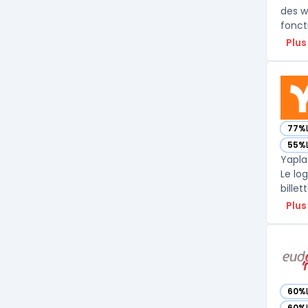
des w
Plus
77%
— vo
55%
— vo
Yapla
Le lo
Plus
60%
— vo
60%