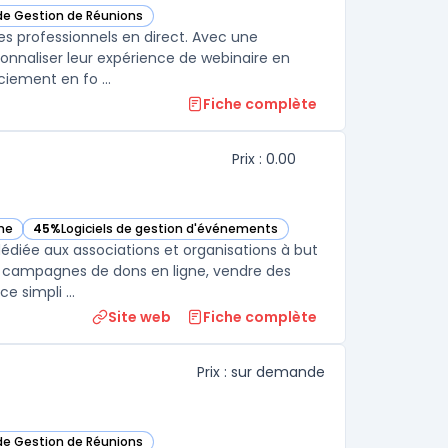
 de Gestion de Réunions
rJam dans cette catégorie
s professionnels en direct. Avec une
sonnaliser leur expérience de webinaire en
ciement en fo ...
Fiche complète
Prix : 0.00
gne
45%
Logiciels de gestion d'événements
orie
— voir HelloAsso dans cette catégorie
édiée aux associations et organisations à but
es campagnes de dons en ligne, vendre des
 simpli ...
Site web
Fiche complète
Prix : sur demande
 de Gestion de Réunions