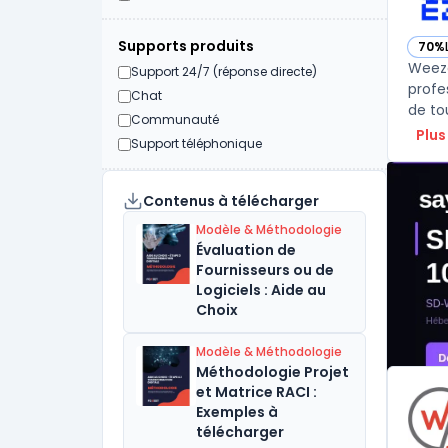
Supports produits
70%
— vo
Weeze
Support 24/7 (réponse directe)
profe
Chat
de to
Communauté
Plus
Support téléphonique
Contenus à télécharger
Modèle & Méthodologie
Évaluation de
Fournisseurs ou de
Logiciels : Aide au
Choix
Modèle & Méthodologie
Méthodologie Projet
et Matrice RACI :
Exemples à
télécharger