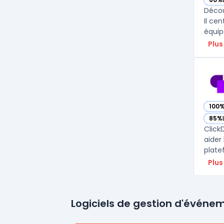
— vo
Décou
Il cen
équip
Plus
100
— vo
85%
— vo
Click
aider
plate
Plus
Logiciels de gestion d'événe