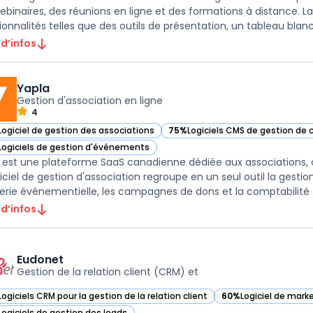
ebinaires, des réunions en ligne et des formations à distance. L
 d’infos
Yapla
Gestion d'association en ligne
4
Logiciel de gestion des associations
75%
Logiciels CMS de gestion de
ir Yapla dans cette catégorie
— voir Yapla dans cette catégorie
Logiciels de gestion d'événements
ir Yapla dans cette catégorie
 est une plateforme SaaS canadienne dédiée aux associations, cl
giciel de gestion d'association regroupe en un seul outil la gestio
billette
 d’infos
Eudonet
Gestion de la relation client (CRM) et
Logiciels CRM pour la gestion de la relation client
60%
Logiciel de mar
ir Eudonet dans cette catégorie
— voir Eudonet dans 
Logiciels de gestion des leads