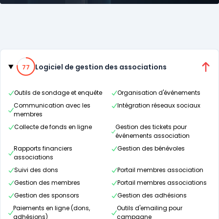
Catégories
77% de compatibilité
Logiciel de gestion des associations
77
Outils de sondage et enquête
Organisation d'événements
Communication avec les
Intégration réseaux sociaux
membres
Collecte de fonds en ligne
Gestion des tickets pour
événements association
Rapports financiers
Gestion des bénévoles
associations
Suivi des dons
Portail membres association
Gestion des membres
Portail membres associations
Gestion des sponsors
Gestion des adhésions
Paiements en ligne (dons,
Outils d'emailing pour
adhésions)
campagne