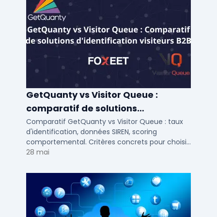
GetQuanty vs Visitor Queue :
comparatif de solutions
d'identification visiteurs B2B
Comparatif GetQuanty vs Visitor Queue : taux
d'identification, données SIREN, scoring
comportemental. Critères concrets pour choisir
votre solution de lead generation B2B en PME et
28 mai
ETI.