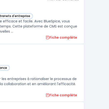
ntranets d'entreprise
atégorie
efficace et facile. Avec BlueSpice, vous
de temps. Cette plateforme de CMS est conçue
de manière intuitive pour simplifier l'édition de contenu, l'ajout de nouvelles ...
Fiche complète
sance
e
les entreprises à rationaliser le processus de
la collaboration et en améliorant l'efficacité.
Fiche complète