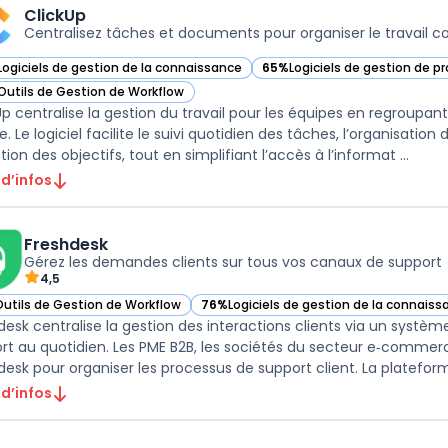
ClickUp
Centralisez tâches et documents pour organiser le travail co
Logiciels de gestion de la connaissance
65%
Logiciels de gestion de pr
ir ClickUp dans cette catégorie
— voir ClickUp dans cette cat
Outils de Gestion de Workflow
ir ClickUp dans cette catégorie
Up centralise la gestion du travail pour les équipes en regroupa
e. Le logiciel facilite le suivi quotidien des tâches, l’organisat
tion des objectifs, tout en simplifiant l’accès à l’informat ...
 d’infos
Freshdesk
Gérez les demandes clients sur tous vos canaux de support
4,5
Outils de Gestion de Workflow
76%
Logiciels de gestion de la connaiss
ir Freshdesk dans cette catégorie
— voir Freshdesk dans cette catégorie
desk centralise la gestion des interactions clients via un systèm
rt au quotidien. Les PME B2B, les sociétés du secteur e‑commerc
desk pour organiser les processus de support client. La plateforme
 d’infos