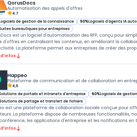
QorusDocs
Automatisation des appels d'offres
4.7
Logiciels de gestion de la connaissance
50%
Logiciels d'agents IA aut
ir QorusDocs dans cette catégorie
— voir QorusDocs dans cette 
Suites bureautiques pour entreprises
ir QorusDocs dans cette catégorie
Docs est un logiciel d'automatisation des RFP, conçu pour simpli
s d'offres en centralisant les contenus, en améliorant la collab
ctivité. La plateforme permet aux entreprises de créer des propo
 d’infos
Happeo
Plateforme de communication et de collaboration en entrep
4,5
Solutions de portails et intranets d'entreprise
60%
Logiciels de gestio
ir Happeo dans cette catégorie
— voir Happeo dans cet
Solutions de partage et transfert de fichiers
ir Happeo dans cette catégorie
o est une plateforme de collaboration sociale conçue pour offrir
sateurs. La plateforme dispose de nombreuses fonctionnalités, 
conférence, les applications d'entreprise et les notifications en t
 d’infos