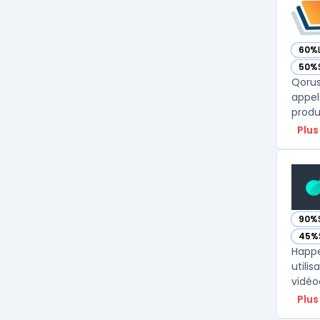
60%
— vo
50%
— vo
Qorus
appel
produ
Plus
90%
— vo
45%
— vo
Happe
utili
vidéo
Plus