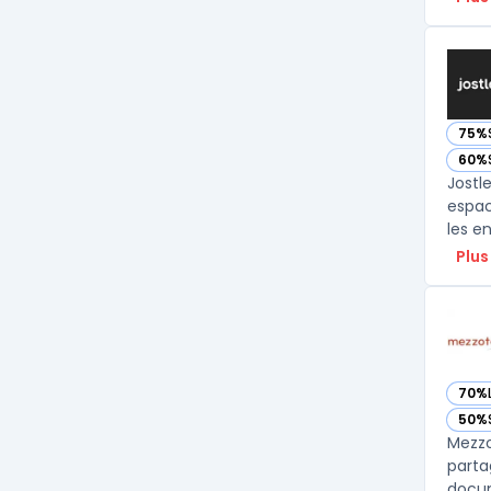
75%
— vo
60%
— vo
Jostl
espac
les e
Plus
70%
— vo
50%
— vo
Mezzo
parta
docum