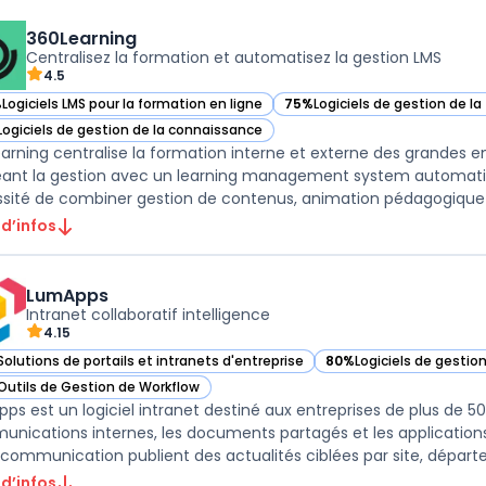
360Learning
Centralisez la formation et automatisez la gestion LMS
4.5
%
Logiciels LMS pour la formation en ligne
75%
Logiciels de gestion de l
ir 360Learning dans cette catégorie
— voir 360Learning dans cette
Logiciels de gestion de la connaissance
ir 360Learning dans cette catégorie
arning centralise la formation interne et externe des grandes e
eant la gestion avec un learning management system automatisé
 d’infos
LumApps
Intranet collaboratif intelligence
4.15
Solutions de portails et intranets d'entreprise
80%
Logiciels de gestio
ir LumApps dans cette catégorie
— voir LumApps dans ce
Outils de Gestion de Workflow
ir LumApps dans cette catégorie
ps est un logiciel intranet destiné aux entreprises de plus de 5
nications internes, les documents partagés et les applicatio
 d’infos