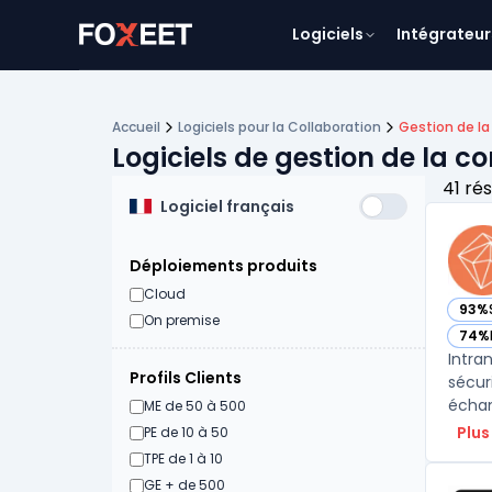
Logiciels
Intégrateur
Accueil
Logiciels pour la Collaboration
Gestion de l
Logiciels de gestion de la 
41 rés
Logiciel français
Déploiements produits
Cloud
93%
— voi
On premise
74%
— voi
Intra
Profils Clients
sécur
échan
ME de 50 à 500
Plus
PE de 10 à 50
TPE de 1 à 10
GE + de 500