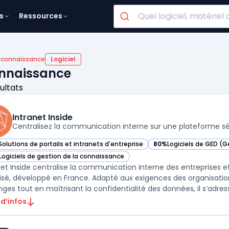
s
Ressources
a connaissance
Logiciel
connaissance
ultats
Intranet Inside
Centralisez la communication interne sur une plateforme s
Solutions de portails et intranets d'entreprise
80%
Logiciels de GED (
r Intranet Inside dans cette catégorie
— voir Intranet Inside d
Logiciels de gestion de la connaissance
r Intranet Inside dans cette catégorie
net Inside centralise la communication interne des entreprises et
isé, développé en France. Adapté aux exigences des organisation
ges tout en maîtrisant la confidentialité des données, il s’adresse
 d’infos