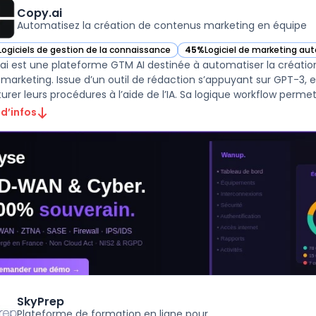
Copy.ai
Automatisez la création de contenus marketing en équipe
Logiciels de gestion de la connaissance
45%
Logiciel de marketing au
ir Copy.ai dans cette catégorie
— voir Copy.ai dans cette cat
ai est une plateforme GTM AI destinée à automatiser la créatio
 marketing. Issue d’un outil de rédaction s’appuyant sur GPT-3, 
urer leurs procédures à l’aide de l’IA. Sa logique workflow permet 
 d’infos
SkyPrep
Plateforme de formation en ligne pour