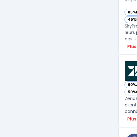
85%
— vo
45%
— vo
SkyPr
leurs
Plus
60%
— vo
50%
— vo
Zende
clien
Plus