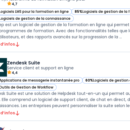
4,7
Logiciels LMS pour la formation en ligne
85%
Logiciels de gestion de la
ir SkyPrep dans cette catégorie
— voir SkyPrep dans cette caté
Logiciels de gestion de la connaissance
ir SkyPrep dans cette catégorie
ep est un logiciel de gestion de la formation en ligne qui permet
 programmes de formation. Avec des fonctionnalités telles que la
des utilisateurs, et des rapports avancés sur la progression de la ...
 d’infos
Zendesk Suite
Service client et support en ligne
4,4
Applications de messagerie instantanée pro
60%
Logiciels de gestion
ir Zendesk Suite dans cette catégorie
— voir Zendesk Suite dan
Outils de Gestion de Workflow
ir Zendesk Suite dans cette catégorie
sk Suite est une solution de Helpdesk tout-en-un qui permet aux
t. Elle comprend un logiciel de support client, de chat en direct,
 d’infos