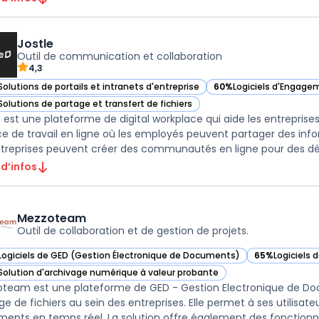
Jostle
Outil de communication et collaboration
4,3
Solutions de portails et intranets d'entreprise
60%
Logiciels d'Engage
ir Jostle dans cette catégorie
— voir Jostle dans cett
Solutions de partage et transfert de fichiers
ir Jostle dans cette catégorie
e est une plateforme de digital workplace qui aide les entreprises
e de travail en ligne où les employés peuvent partager des infor
ntreprises peuvent créer des communautés en ligne pour des dép
 d’infos
Mezzoteam
Outil de collaboration et de gestion de projets.
Logiciels de GED (Gestion Électronique de Documents)
65%
Logiciels 
ir Mezzoteam dans cette catégorie
— voir Mezzot
Solution d'archivage numérique à valeur probante
ir Mezzoteam dans cette catégorie
team est une plateforme de GED - Gestion Electronique de Docum
ge de fichiers au sein des entreprises. Elle permet à ses utilisate
ents en temps réel. La solution offre également des fonctionnali