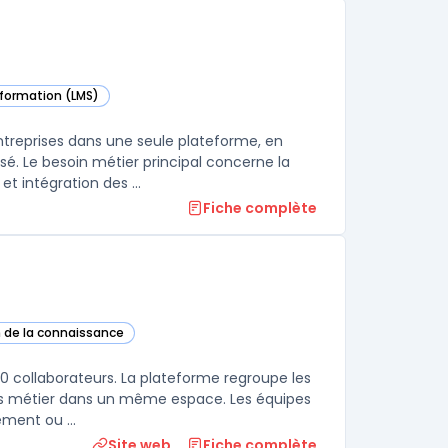
a formation (LMS)
 catégorie
ntreprises dans une seule plateforme, en
. Le besoin métier principal concerne la
nécessité de combiner gestion de contenus, animation pédagogique et intégration des ...
Fiche complète
n de la connaissance
tte catégorie
00 collaborateurs. La plateforme regroupe les
ns métier dans un même espace. Les équipes
RH et communication publient des actualités ciblées par site, département ou ...
Site web
Fiche complète