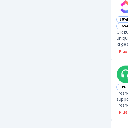
70%
— vo
55%
— vo
Click
uniqu
la ges
Plus
81%
— vo
Fresh
suppo
Fresh
Plus