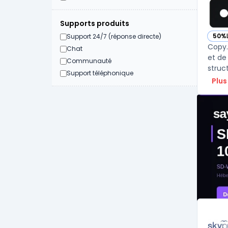
Supports produits
50%
Support 24/7 (réponse directe)
— vo
Copy.
Chat
et de
Communauté
struct
Support téléphonique
Plus