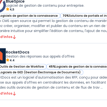
BlueSpice
Logiciel de gestion de contenu pour entreprise.
4,5
Logiciels de gestion de la connaissance
70%
Solutions de portails et i
ir BlueSpice dans cette catégorie
— voir BlueSpice dans cette c
n CMS open source qui permet la gestion de contenu de manière 
z créer, organiser, modifier et publier du contenu en un rien 
 d’infos
RocketDocs
Gestion des réponses aux appels d'offres
4.4
Outils de Gestion de Workflow
45%
Logiciels de gestion de la connais
ir RocketDocs dans cette catégorie
— voir RocketDocs dans cette catégori
Logiciels de GED (Gestion Électronique de Documents)
ir RocketDocs dans cette catégorie
tDocs est un logiciel d'automatisation des RFP, conçu pour aider 
se aux appels d'offres en centralisant les données, en facilitant 
des outils avancés de gestion de contenu et de flux de trav ...
 d’infos