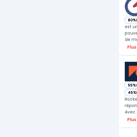
80%
— vo
est u
pouve
Plus
55%
— vo
45%
— vo
Rocke
répon
Avec 
Plus