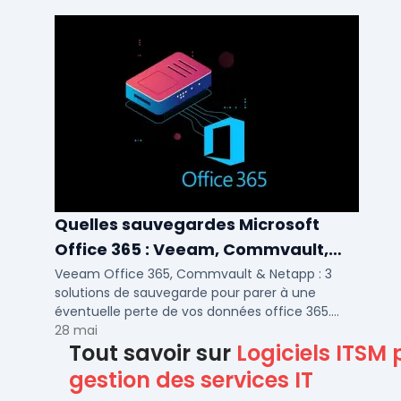
Quelles sauvegardes Microsoft
Office 365 : Veeam, Commvault,
Netapp
Veeam Office 365, Commvault & Netapp : 3
solutions de sauvegarde pour parer à une
éventuelle perte de vos données office 365.
Voici notre ...
28 mai
Tout savoir sur
Logiciels ITSM 
gestion des services IT