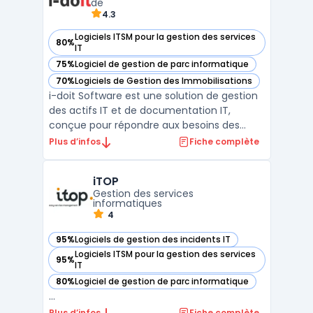
de
4.3
Logiciels ITSM pour la gestion des services
80%
— voir i-doit dans cette catégorie
IT
75%
Logiciel de gestion de parc informatique
— voir i-doit dans cette catégorie
70%
Logiciels de Gestion des Immobilisations
— voir i-doit dans cette catégorie
i-doit Software est une solution de gestion
des actifs IT et de documentation IT,
conçue pour répondre aux besoins des
entreprises en matière de CMDB
Plus d’infos
Fiche complète
(Configuration Management Database).
Cette plateforme permet de centraliser et
iTOP
structurer toutes les informations relatives
Gestion des services
aux infrastructures inform ...
informatiques
4
95%
Logiciels de gestion des incidents IT
— voir iTOP dans cette catégorie
Logiciels ITSM pour la gestion des services
95%
— voir iTOP dans cette catégorie
IT
80%
Logiciel de gestion de parc informatique
— voir iTOP dans cette catégorie
...
Plus d’infos
Fiche complète