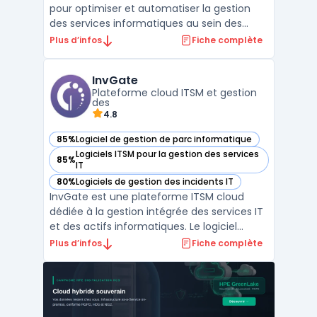
pour optimiser et automatiser la gestion
des services informatiques au sein des
entreprises. Il permet une automatisation
Plus d’infos
Fiche complète
des processus IT, simplifiant ainsi la gestion
des incidents, des demandes et des
InvGate
changements. Grâce à ses flux de travail
Plateforme cloud ITSM et gestion
automatisés, ...
des
4.8
85%
Logiciel de gestion de parc informatique
— voir InvGate dans cette catégorie
Logiciels ITSM pour la gestion des services
85%
— voir InvGate dans cette catégorie
IT
80%
Logiciels de gestion des incidents IT
— voir InvGate dans cette catégorie
InvGate est une plateforme ITSM cloud
dédiée à la gestion intégrée des services IT
et des actifs informatiques. Le logiciel
ITSM centralise gestion incidents,
Plus d’infos
Fiche complète
changements, problèmes et
connaissances selon framework ITIL.
InvGate propose un constructeur de
workflows sans code permettan ...