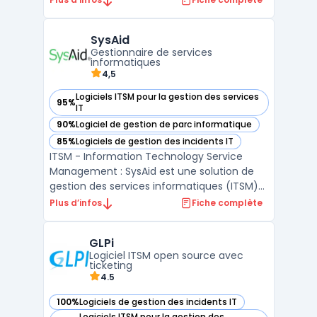
SysAid
Gestionnaire de services
informatiques
4,5
Logiciels ITSM pour la gestion des services
95%
— voir SysAid dans cette catégorie
IT
90%
Logiciel de gestion de parc informatique
— voir SysAid dans cette catégorie
85%
Logiciels de gestion des incidents IT
— voir SysAid dans cette catégorie
ITSM - Information Technology Service
Management : SysAid est une solution de
gestion des services informatiques (ITSM)
tout-en-un qui simplifie les tâches de
Plus d’infos
Fiche complète
support et de gestion des actifs. Avec sa
suite complète d'outils, SysAid couvre tous
GLPi
les besoins de l'ITSM, pour fournir aux
Logiciel ITSM open source avec
utilisateurs un ...
ticketing
4.5
100%
Logiciels de gestion des incidents IT
— voir GLPi dans cette catégorie
Logiciels ITSM pour la gestion des