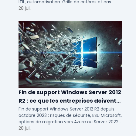
ITIL, automatisation. Grille de critères et cas
d'usage par taille d'entreprise.
28 juil.
Fin de support Windows Server 2012
R2 : ce que les entreprises doivent
savoir
Fin de support Windows Server 2012 R2 depuis
octobre 2023 : risques de sécurité, ESU Microsoft,
options de migration vers Azure ou Server 2022
pour TPE, PME et ETI.
28 juil.