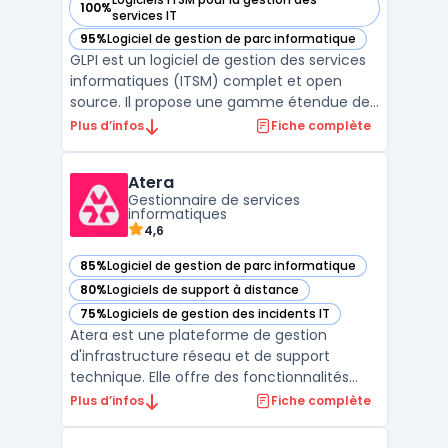
100%
— voir GLPi dans cette catégorie
services IT
95%
Logiciel de gestion de parc informatique
— voir GLPi dans cette catégorie
GLPI est un logiciel de gestion des services
informatiques (ITSM) complet et open
source. Il propose une gamme étendue de
fonctionnalités pour la gestion des
Plus d’infos
Fiche complète
incidents, des problèmes, des
changements, des configurations et des
Atera
actifs IT. Grâce à son interface conviviale
Gestionnaire de services
et ses modules puissants, GLP ...
informatiques
4,6
85%
Logiciel de gestion de parc informatique
— voir Atera dans cette catégorie
80%
Logiciels de support à distance
— voir Atera dans cette catégorie
75%
Logiciels de gestion des incidents IT
— voir Atera dans cette catégorie
Atera est une plateforme de gestion
d'infrastructure réseau et de support
technique. Elle offre des fonctionnalités
telles que le monitoring, la gestion à
Plus d’infos
Fiche complète
distance, la planification des tâches et le
reporting. Avec Atera, les équipes