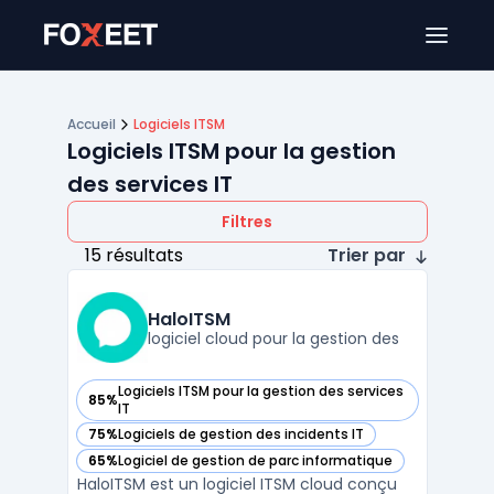
Ouver
Accueil
Logiciels ITSM
Logiciels ITSM pour la gestion
des services IT
Filtres
15 résultats
Trier par
HaloITSM
logiciel cloud pour la gestion des
Logiciels ITSM pour la gestion des services
85%
— voir HaloITSM dans cette catégorie
IT
75%
Logiciels de gestion des incidents IT
— voir HaloITSM dans cette catégorie
65%
Logiciel de gestion de parc informatique
— voir HaloITSM dans cette catégorie
HaloITSM est un logiciel ITSM cloud conçu