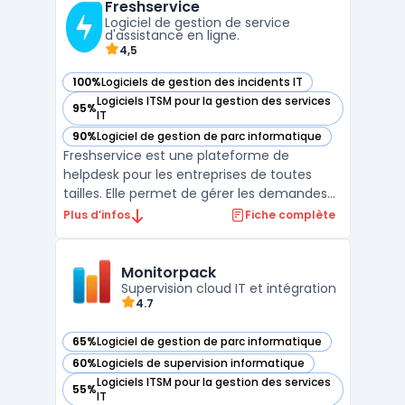
Freshservice
connaissances. L'interface low-code
Logiciel de gestion de service
permet de configurer w ...
d'assistance en ligne.
4,5
100%
Logiciels de gestion des incidents IT
— voir Freshservice dans cette catégorie
Logiciels ITSM pour la gestion des services
95%
— voir Freshservice dans cette catégorie
IT
90%
Logiciel de gestion de parc informatique
— voir Freshservice dans cette catégorie
Freshservice est une plateforme de
helpdesk pour les entreprises de toutes
tailles. Elle permet de gérer les demandes
de support clients, les incidents IT et les
Plus d’infos
Fiche complète
problèmes de sécurité, tout en offrant une
expérience utilisateur conviviale. Les
utilisateurs peuvent soumettre des tickets
Monitorpack
de support vi ...
Supervision cloud IT et intégration
4.7
65%
Logiciel de gestion de parc informatique
— voir Monitorpack dans cette catégorie
60%
Logiciels de supervision informatique
— voir Monitorpack dans cette catégorie
Logiciels ITSM pour la gestion des services
55%
— voir Monitorpack dans cette catégorie
IT