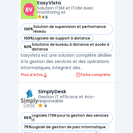
EasyVista
informatiques peuvent surveiller leur
Solution ITSM et ITOM avec
environnement, recevoir des ...
monitoring et
4.5
Solution de supervision et performance
100%
— voir EasyVista dans cette catégorie
réseau
100%
Logiciels de support à distance
— voir EasyVista dans cette catégorie
Solutions de bureau à distance et accès à
90%
— voir EasyVista dans cette catégorie
distance
EasyVista est une solution complète dédiée
à la gestion des services et des opérations
informatiques, intégrant des
fonctionnalités avancées de ITSM (gestion
Plus d’infos
Fiche complète
des services IT) et de ITOM (gestion des
opérations IT). Avec ses modules
SimplyDesk
spécialisés, EasyVista offre aux entreprises
Gestion IT efficace et éco-
des outils puissants po ...
responsable
4
Logiciels ITSM pour la gestion des services
95%
— voir SimplyDesk dans cette catégorie
IT
75%
Logiciel de gestion de parc informatique
— voir SimplyDesk dans cette catégorie