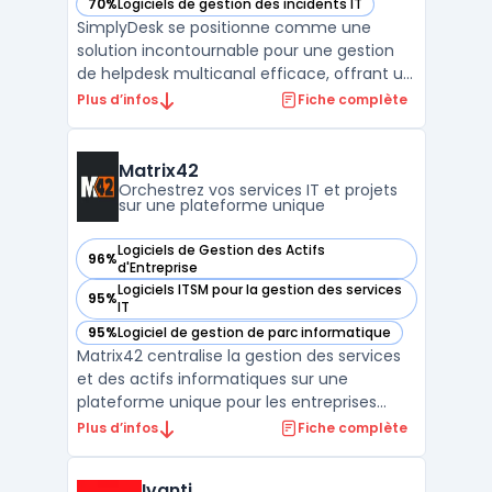
70%
Logiciels de gestion des incidents IT
— voir SimplyDesk dans cette catégorie
SimplyDesk se positionne comme une
solution incontournable pour une gestion
de helpdesk multicanal efficace, offrant un
support client optimal à travers divers
Plus d’infos
Fiche complète
canaux de communication. Sa capacité à
gérer efficacement les tickets et incidents
IT fait de SimplyDesk un outil essentiel pour
Matrix42
les service ...
Orchestrez vos services IT et projets
sur une plateforme unique
Logiciels de Gestion des Actifs
96%
— voir Matrix42 dans cette catégorie
d'Entreprise
Logiciels ITSM pour la gestion des services
95%
— voir Matrix42 dans cette catégorie
IT
95%
Logiciel de gestion de parc informatique
— voir Matrix42 dans cette catégorie
Matrix42 centralise la gestion des services
et des actifs informatiques sur une
plateforme unique pour les entreprises
européennes. Le logiciel cible les
Plus d’infos
Fiche complète
organisations qui souhaitent un contrôle
précis de leurs actifs IT dans un cadre de
Ivanti