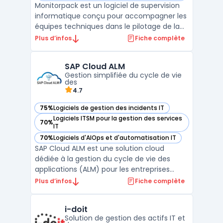
Monitorpack est un logiciel de supervision
informatique conçu pour accompagner les
équipes techniques dans le pilotage de la
performance et la continuité des
Plus d’infos
Fiche complète
infrastructures IT. Compatible avec les
environnements Microsoft, il s’intègre
SAP Cloud ALM
nativement à Power BI pour fournir des
Gestion simplifiée du cycle de vie
tableaux de bord précis ...
des
4.7
75%
Logiciels de gestion des incidents IT
— voir SAP Cloud ALM dans cette catégorie
Logiciels ITSM pour la gestion des services
70%
— voir SAP Cloud ALM dans cette catégorie
IT
70%
Logiciels d'AIOps et d'automatisation IT
— voir SAP Cloud ALM dans cette catégorie
SAP Cloud ALM est une solution cloud
dédiée à la gestion du cycle de vie des
applications (ALM) pour les entreprises
utilisant des systèmes SAP. Conçue pour
Plus d’infos
Fiche complète
simplifier et optimiser les processus de
gestion des applications, cette plateforme
i-doit
offre des outils puissants pour suivre les
Solution de gestion des actifs IT et
performances, co ...