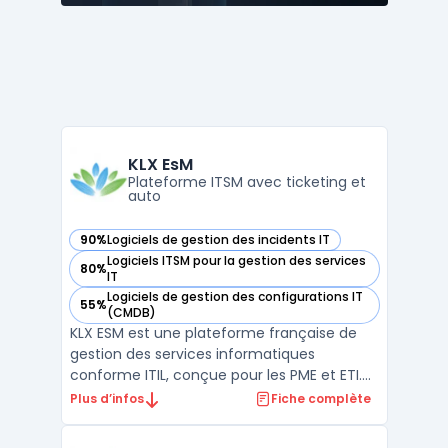
KLX EsM
Plateforme ITSM avec ticketing et
auto
90%
Logiciels de gestion des incidents IT
— voir KLX EsM dans cette catégorie
Logiciels ITSM pour la gestion des services
80%
— voir KLX EsM dans cette catégorie
IT
Logiciels de gestion des configurations IT
55%
— voir KLX EsM dans cette catégorie
(CMDB)
KLX ESM est une plateforme française de
gestion des services informatiques
conforme ITIL, conçue pour les PME et ETI.
Développée et hébergée entièrement en
Plus d’infos
Fiche complète
France par Keolux, la solution centralise
ticketing, gestion des incidents et base de