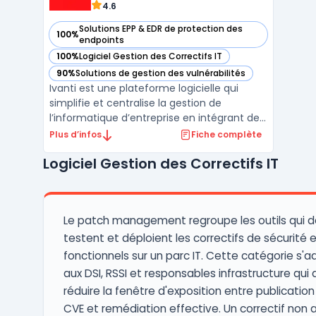
4.6
Solutions EPP & EDR de protection des
100%
— voir Ivanti dans cette catégorie
endpoints
100%
Logiciel Gestion des Correctifs IT
— voir Ivanti dans cette catégorie
90%
Solutions de gestion des vulnérabilités
— voir Ivanti dans cette catégorie
Ivanti est une plateforme logicielle qui
simplifie et centralise la gestion de
l’informatique d’entreprise en intégrant des
outils pour la gestion des terminaux, la
Plus d’infos
Fiche complète
sécurité des points de terminaison et la
Logiciel Gestion des Correctifs IT
gestion des services IT. Conçue pour
répondre aux besoins des organisations
modernes, Ivanti a ...
Le patch management regroupe les outils qui d
testent et déploient les correctifs de sécurité 
fonctionnels sur un parc IT. Cette catégorie s'a
aux DSI, RSSI et responsables infrastructure qui
réduire la fenêtre d'exposition entre publication
CVE et remédiation effective. Un correctif non 