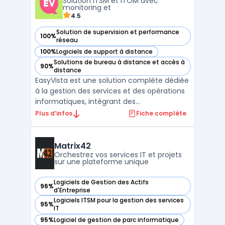
Solution ITSM et ITOM avec
consol ...
monitoring et
4.5
Solution de supervision et performance
100%
— voir EasyVista dans cette catégorie
réseau
100%
Logiciels de support à distance
— voir EasyVista dans cette catégorie
Solutions de bureau à distance et accès à
90%
— voir EasyVista dans cette catégorie
distance
EasyVista est une solution complète dédiée
à la gestion des services et des opérations
informatiques, intégrant des
fonctionnalités avancées de ITSM (gestion
Plus d’infos
Fiche complète
des services IT) et de ITOM (gestion des
opérations IT). Avec ses modules
spécialisés, EasyVista offre aux entreprises
Matrix42
des outils puissants po ...
Orchestrez vos services IT et projets
sur une plateforme unique
Logiciels de Gestion des Actifs
96%
— voir Matrix42 dans cette catégorie
d'Entreprise
Logiciels ITSM pour la gestion des services
95%
— voir Matrix42 dans cette catégorie
IT
95%
Logiciel de gestion de parc informatique
— voir Matrix42 dans cette catégorie