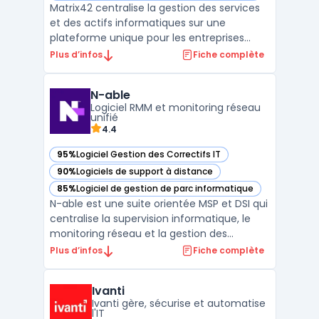
Matrix42 centralise la gestion des services
et des actifs informatiques sur une
plateforme unique pour les entreprises
européennes. Le logiciel cible les
Plus d’infos
Fiche complète
organisations qui souhaitent un contrôle
précis de leurs actifs IT dans un cadre de
N-able
digital sovereignty et de conformité stricte.
Logiciel RMM et monitoring réseau
Matrix42 traite ...
unifié
4.4
95%
Logiciel Gestion des Correctifs IT
— voir N-able dans cette catégorie
90%
Logiciels de support à distance
— voir N-able dans cette catégorie
85%
Logiciel de gestion de parc informatique
— voir N-able dans cette catégorie
N-able est une suite orientée MSP et DSI qui
centralise la supervision informatique, le
monitoring réseau et la gestion des
correctifs au sein d’une même plateforme.
Plus d’infos
Fiche complète
Conçue pour l’exploitation au quotidien, elle
regroupe logiciel RMM, accès à distance
Ivanti
sécurisé, inventaire, alerting et reporting
Ivanti gère, sécurise et automatise
pour ...
l'IT