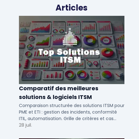
Articles
Comparatif des meilleures
solutions & logiciels ITSM
Comparaison structurée des solutions ITSM pour
PME et ETI : gestion des incidents, conformité
ITIL, automatisation. Grille de critères et cas
d'usage par taille d'entreprise.
28 juil.