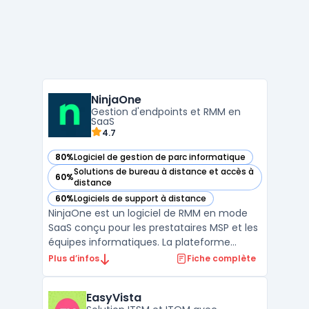
NinjaOne
Gestion d'endpoints et RMM en
SaaS
4.7
80%
Logiciel de gestion de parc informatique
— voir NinjaOne dans cette catégorie
Solutions de bureau à distance et accès à
60%
— voir NinjaOne dans cette catégorie
distance
60%
Logiciels de support à distance
— voir NinjaOne dans cette catégorie
NinjaOne est un logiciel de RMM en mode
SaaS conçu pour les prestataires MSP et les
équipes informatiques. La plateforme
centralise la supervision des postes et
Plus d’infos
Fiche complète
serveurs, l’exécution de scripts, l’accès à
distance et la gestion des politiques, afin de
EasyVista
piloter des parcs hétérogènes depuis une