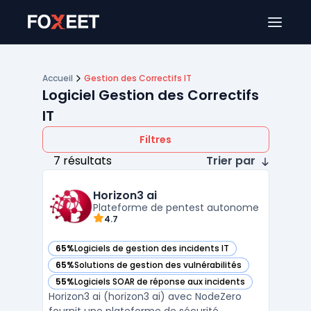
Ouver
Accueil
Gestion des Correctifs IT
Logiciel Gestion des Correctifs
IT
Filtres
7 résultats
Trier par
Horizon3 ai
Plateforme de pentest autonome
4.7
65%
Logiciels de gestion des incidents IT
— voir Horizon3 ai dans cette catégorie
65%
Solutions de gestion des vulnérabilités
— voir Horizon3 ai dans cette catégorie
55%
Logiciels SOAR de réponse aux incidents
— voir Horizon3 ai dans cette catégorie
Horizon3 ai (horizon3 ai) avec NodeZero