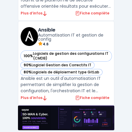
fournit une plateforme de sécurité
offensive orientée résultats pour exécuter
des pentest en continu et du red teaming
Plus d’infos
Fiche complète
sans contrainte de fréquence. L’approche
par la perspective attaquant met en
Ansible
évidence les chemins d’exploitation
Automatisation IT et gestion de
réellement actionnables afin ...
config
4.6
Logiciels de gestion des configurations IT
100%
— voir Ansible dans cette catégorie
(CMDB)
90%
Logiciel Gestion des Correctifs IT
— voir Ansible dans cette catégorie
80%
Logiciels de déploiement type GitLab
— voir Ansible dans cette catégorie
Ansible est un outil d'automatisation IT
permettant de simplifier la gestion de
configuration, l'orchestration IT et le
déploiement automatisé des
Plus d’infos
Fiche complète
infrastructures. En adoptant une approche
Infrastructure as Code, Ansible permet aux
équipes DevOps d'automatiser les tâches
répétitives et de gérer effi ...