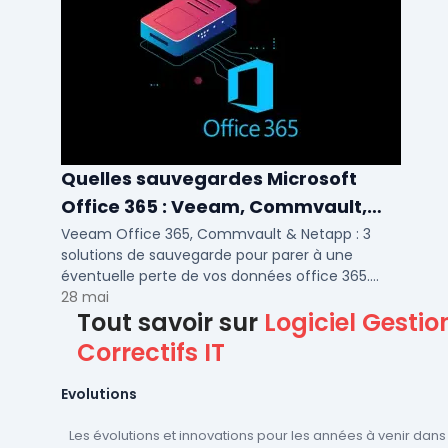
Quelles sauvegardes Microsoft
Office 365 : Veeam, Commvault,
Netapp
Veeam Office 365, Commvault & Netapp : 3
solutions de sauvegarde pour parer à une
éventuelle perte de vos données office 365.
Voici notre ...
28 mai
Tout savoir sur
Logiciel Gestio
Correctifs IT
Evolutions
Les évolutions et innovations pour les années à venir dans