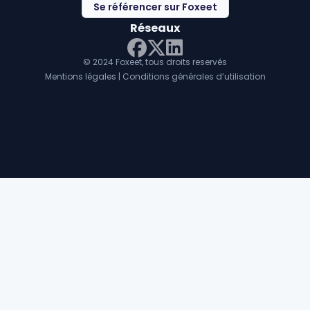
Se référencer sur Foxeet
Réseaux
© 2024 Foxeet, tous droits reservés
LinkedIn
Facebook
Twitter X
Mentions légales
|
Conditions générales d’utilisation