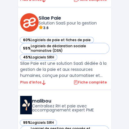
interface intuitive et une infrastructure
cloud sécurisée, elle permet d’assurer une
gestion fluide et conforme des bulletins de
Silae Paie
salaire, ...
Solution SaaS pour la gestion
3.6
60%
Logiciels de paie et fiches de paie
— voir Silae Paie dans cette catégorie
Logiciels de déclaration sociale
55%
— voir Silae Paie dans cette catégorie
nominative (DSN)
45%
Logiciels SIRH
— voir Silae Paie dans cette catégorie
Silae Paie est une solution SaaS dédiée à la
gestion de la paie et aux ressources
humaines, conçue pour automatiser et
simplifier le traitement des bulletins de
Plus d’infos
Fiche complète
salaire. Grâce à son moteur de calcul
intelligent, le logiciel garantit une gestion
conforme aux réglementations en vigueur,
malibou
réduisant ains ...
Centralisez RH et paie avec
accompagnement expert PME
95%
Logiciels SIRH
— voir malibou dans cette catégorie
Logiciel de gestion des congés et