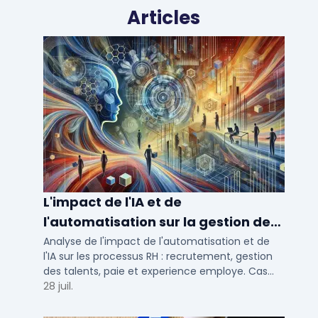
Articles
L'impact de l'IA et de
l'automatisation sur la gestion des
talents RH
Analyse de l'impact de l'automatisation et de
l'IA sur les processus RH : recrutement, gestion
des talents, paie et experience employe. Cas
concrets pour TPE, PME et ETI en 2026.
28 juil.