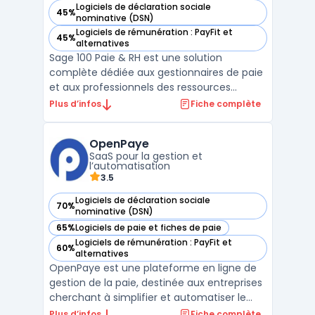
Logiciels de déclaration sociale
45%
— voir Sage 100 Paie & RH dans cette catégorie
nominative (DSN)
Logiciels de rémunération : PayFit et
45%
— voir Sage 100 Paie & RH dans cette catégorie
alternatives
Sage 100 Paie & RH est une solution
complète dédiée aux gestionnaires de paie
et aux professionnels des ressources
humaines. Conçu pour répondre aux
Plus d’infos
Fiche complète
exigences des entreprises et des cabinets
comptables, ce logiciel permet
OpenPaye
d'automatiser l’ensemble du processus de
SaaS pour la gestion et
paie, de la génération des bullet ...
l’automatisation
3.5
Logiciels de déclaration sociale
70%
— voir OpenPaye dans cette catégorie
nominative (DSN)
65%
Logiciels de paie et fiches de paie
— voir OpenPaye dans cette catégorie
Logiciels de rémunération : PayFit et
60%
— voir OpenPaye dans cette catégorie
alternatives
OpenPaye est une plateforme en ligne de
gestion de la paie, destinée aux entreprises
cherchant à simplifier et automatiser le
traitement des salaires. Grâce à une
Plus d’infos
Fiche complète