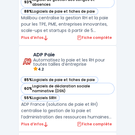
93%
— voir malibou dans cette catégorie
absences
88%
Logiciels de paie et fiches de paie
— voir malibou dans cette catégorie
Malibou centralise la gestion RH et la paie
pour les TPE, PME, entreprises innovantes,
scale-ups et startups à partir de 5
collaborateurs. Cette plateforme répond
Plus d’infos
Fiche complète
aux besoins des dirigeants, responsables RH
et directeurs financiers qui gèrent des
ADP Paie
équipes sans service RH dédié. Malibou cible
Automatisez la paie et les RH pour
les entr ...
toutes tailles d’entreprise
4.2
85%
Logiciels de paie et fiches de paie
— voir ADP Paie dans cette catégorie
Logiciels de déclaration sociale
60%
— voir ADP Paie dans cette catégorie
nominative (DSN)
55%
Logiciels SIRH
— voir ADP Paie dans cette catégorie
ADP France (solutions de paie et RH)
centralise la gestion de la paie et
l’administration des ressources humaines
pour les entreprises, de toutes tailles, des
Plus d’infos
Fiche complète
TPE aux multinationales. Les directions RH et