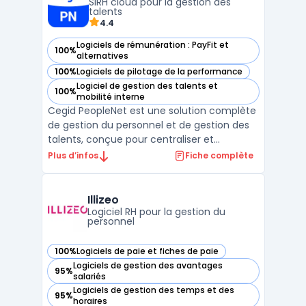
SIRH cloud pour la gestion des
effectifs. Les équipes ...
talents
4.4
Logiciels de rémunération : PayFit et
100%
— voir Cegid Peoplenet dans cette catégorie
alternatives
100%
Logiciels de pilotage de la performance
— voir Cegid Peoplenet dans cette catégorie
Logiciel de gestion des talents et
100%
— voir Cegid Peoplenet dans cette catégorie
mobilité interne
Cegid PeopleNet est une solution complète
de gestion du personnel et de gestion des
talents, conçue pour centraliser et
automatiser les processus RH. Destiné aux
Plus d’infos
Fiche complète
entreprises de toutes tailles, ce SIRH cloud
facilite la gestion administrative des
collaborateurs, du recrutement au suivi des
Illizeo
performanc ...
Logiciel RH pour la gestion du
personnel
100%
Logiciels de paie et fiches de paie
— voir Illizeo dans cette catégorie
Logiciels de gestion des avantages
95%
— voir Illizeo dans cette catégorie
salariés
Logiciels de gestion des temps et des
95%
— voir Illizeo dans cette catégorie
horaires