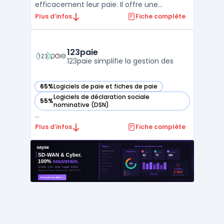
efficacement leur paie. Il offre une
interface intuitive et facile à utiliser pour
Plus d’infos
Fiche complète
saisir les informations relatives aux salariés,
générer des bulletins de salaire, calculer les
charges sociales et effectuer la D ...
123paie
123paie simplifie la gestion des
65%
Logiciels de paie et fiches de paie
— voir 123paie dans cette catégorie
Logiciels de déclaration sociale
55%
— voir 123paie dans cette catégorie
nominative (DSN)
...
Plus d’infos
Fiche complète