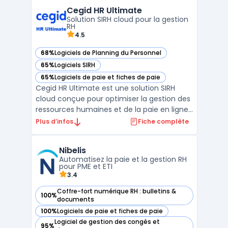
finance disposent de dispositifs pour la
Cegid HR Ultimate
conformité réglementaire, la précision du
Solution SIRH cloud pour la gestion
calcul des s ...
RH
4.5
68%
Logiciels de Planning du Personnel
— voir Cegid HR Ultimate dans cette catégorie
65%
Logiciels SIRH
— voir Cegid HR Ultimate dans cette catégorie
65%
Logiciels de paie et fiches de paie
— voir Cegid HR Ultimate dans cette catégorie
Cegid HR Ultimate est une solution SIRH
cloud conçue pour optimiser la gestion des
ressources humaines et de la paie en ligne.
Grâce à une interface intuitive et
Plus d’infos
Fiche complète
modulaire, cette solution permet aux
entreprises de centraliser l’ensemble des
Nibelis
processus RH, de la gestion des talents à la
Automatisez la paie et la gestion RH
production des ...
pour PME et ETI
3.4
Coffre-fort numérique RH : bulletins &
100%
— voir Nibelis dans cette catégorie
documents
100%
Logiciels de paie et fiches de paie
— voir Nibelis dans cette catégorie
Logiciel de gestion des congés et
95%