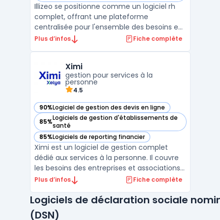
Illizeo se positionne comme un logiciel rh
complet, offrant une plateforme
centralisée pour l'ensemble des besoins en
ressources humaines. Conçu par l'éditeur
Plus d’infos
Fiche complète
suisse Illizeo Cloud Solutions, ce logiciel sirh
est entièrement basé sur le cloud et vise à
Ximi
simplifier les processus pour les entreprises
gestion pour services à la
de ...
personne
4.5
90%
Logiciel de gestion des devis en ligne
— voir Ximi dans cette catégorie
Logiciels de gestion d'établissements de
85%
— voir Ximi dans cette catégorie
santé
85%
Logiciels de reporting financier
— voir Ximi dans cette catégorie
Ximi est un logiciel de gestion complet
dédié aux services à la personne. Il couvre
les besoins des entreprises et associations
de ce secteur, avec des fonctionnalités
Plus d’infos
Fiche complète
clés comme la planification des
Logiciels de déclaration sociale nomi
interventions, la gestion des ressources
humaines, la facturation et le suivi de la
(DSN)
relation client. ...