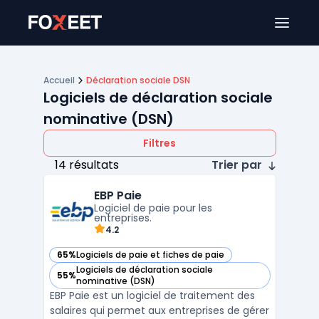
Ouver
Accueil
Déclaration sociale DSN
Logiciels de déclaration sociale
nominative (DSN)
Filtres
14 résultats
Trier par
EBP Paie
Logiciel de paie pour les
entreprises.
4.2
65%
Logiciels de paie et fiches de paie
— voir EBP Paie dans cette catégorie
Logiciels de déclaration sociale
55%
— voir EBP Paie dans cette catégorie
nominative (DSN)
EBP Paie est un logiciel de traitement des
salaires qui permet aux entreprises de gérer