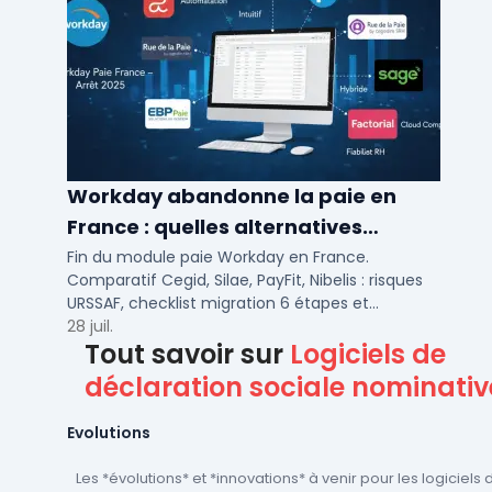
Workday abandonne la paie en
France : quelles alternatives
logicielles pour 2026 ?
Fin du module paie Workday en France.
Comparatif Cegid, Silae, PayFit, Nibelis : risques
URSSAF, checklist migration 6 étapes et
calendrier 2026 pour PME/ETI.
28 juil.
Tout savoir sur
Logiciels de
déclaration sociale nominativ
Evolutions
Les *évolutions* et *innovations* à venir pour les logiciels 