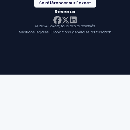
Se référencer sur Foxeet
Réseaux
© 2024 Foxeet, tous droits reservés
LinkedIn
Facebook
Twitter X
Mentions légales
|
Conditions générales d’utilisation