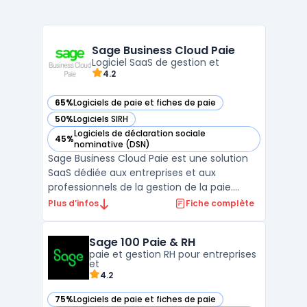
Sage Business Cloud Paie
Logiciel SaaS de gestion et
4.2
65%
Logiciels de paie et fiches de paie
— voir Sage Business Cloud Paie dans cette catégorie
50%
Logiciels SIRH
— voir Sage Business Cloud Paie dans cette catégorie
Logiciels de déclaration sociale
45%
— voir Sage Business Cloud Paie dans cette catégorie
nominative (DSN)
Sage Business Cloud Paie est une solution
SaaS dédiée aux entreprises et aux
professionnels de la gestion de la paie.
Conçu pour automatiser l’ensemble du
Plus d’infos
Fiche complète
processus de traitement des salaires, ce
logiciel permet de générer des bulletins de
Sage 100 Paie & RH
paie en ligne en toute conformité avec les
paie et gestion RH pour entreprises
réglementations e ...
et
4.2
75%
Logiciels de paie et fiches de paie
— voir Sage 100 Paie & RH dans cette catégorie