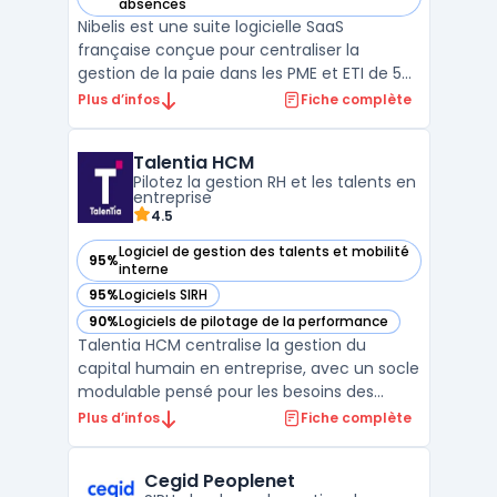
— voir Nibelis dans cette catégorie
absences
Nibelis est une suite logicielle SaaS
française conçue pour centraliser la
gestion de la paie dans les PME et ETI de 50
à 3 000 salariés, quels que soient leur
Plus d’infos
Fiche complète
secteur ou leur organisation. Les entreprises
concernées sont celles qui évoluent dans
Talentia HCM
un environnement marqué par de
Pilotez la gestion RH et les talents en
nombreuses obligations ...
entreprise
4.5
Logiciel de gestion des talents et mobilité
95%
— voir Talentia HCM dans cette catégorie
interne
95%
Logiciels SIRH
— voir Talentia HCM dans cette catégorie
90%
Logiciels de pilotage de la performance
— voir Talentia HCM dans cette catégorie
Talentia HCM centralise la gestion du
capital humain en entreprise, avec un socle
modulable pensé pour les besoins des
organisations de taille moyenne à grande.
Plus d’infos
Fiche complète
Ce logiciel cible la rationalisation des
processus RH, depuis la gestion
Cegid Peoplenet
administrative jusqu’à la planification des