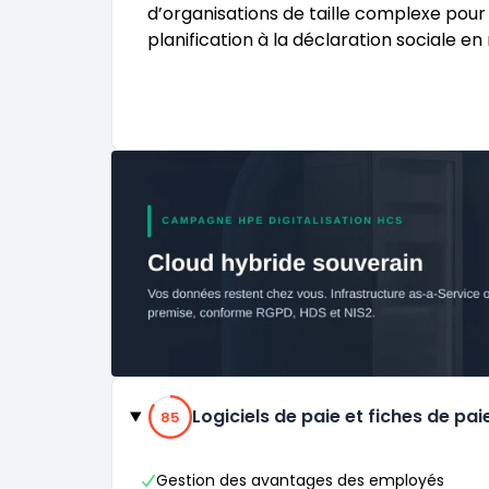
d’organisations de taille complexe pou
planification à la déclaration sociale en
Catégories
85% de compatibilité
Logiciels de paie et fiches de pai
85
Gestion des avantages des employés