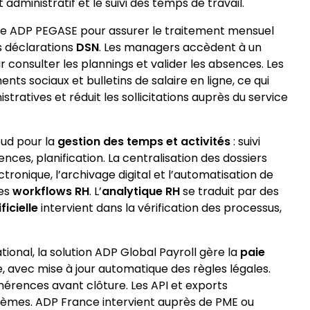
administratif et le suivi des temps de travail.
lise ADP PEGASE pour assurer le traitement mensuel
es déclarations
DSN
. Les managers accèdent à un
r consulter les plannings et valider les absences. Les
ts sociaux et bulletins de salaire en ligne, ce qui
tratives et réduit les sollicitations auprès du service
ud pour la
gestion des temps et activités
: suivi
ces, planification. La centralisation des dossiers
ectronique, l’archivage digital et l’automatisation de
les
workflows RH
. L’
analytique RH
se traduit par des
ficielle
intervient dans la vérification des processus,
tional, la solution ADP Global Payroll gère la
paie
, avec mise à jour automatique des règles légales.
ohérences avant clôture. Les API et exports
stèmes. ADP France intervient auprès de PME ou