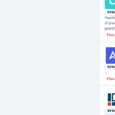
50%
— vo
Gesti
d'une
planif
Plus
50%
— vo
...
Plus
85%
— vo