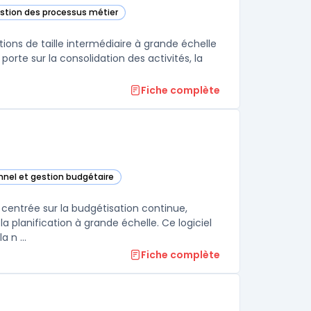
estion des processus métier
tte catégorie
ions de taille intermédiaire à grande échelle
porte sur la consolidation des activités, la
Fiche complète
onnel et gestion budgétaire
ay Adaptive Planning) dans cette catégorie
 centrée sur la budgétisation continue,
a planification à grande échelle. Ce logiciel
 n ...
Fiche complète