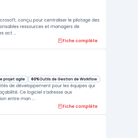
crosoft, conçu pour centraliser le pilotage des
sponsables ressources et managers de
 act ...
Fiche complète
e projet agile
60%
Outils de Gestion de Workflow
 Workflow Management dans cette catégorie
— voir IBM Engineering Workflow Management dans cett
vités de développement pour les équipes qui
çabilité. Ce logiciel s’adresse aux
ion entre man ...
Fiche complète