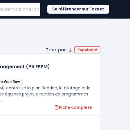
Se référencer sur Foxeet
Trier par
Popularité
Management (P6 EPPM)
de Workflow
) dans cette catégorie
 P6 Enterprise Project Portfolio Management (P6 EPPM) dans cette catég
centralise la planification, le pilotage et le
les équipes projet, direction de programmes
..
Fiche complète