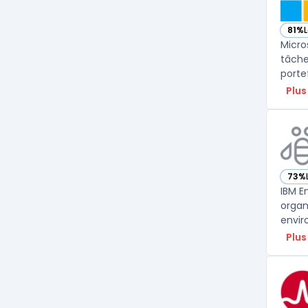
81%
— voi
Micro
tâche
porte
Plus
73%
— vo
IBM E
organ
envir
Plus