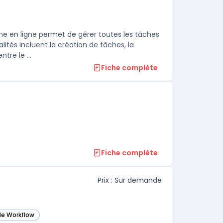
me en ligne permet de gérer toutes les tâches
ités incluent la création de tâches, la
tre le ...
Fiche complète
Fiche complète
Prix : Sur demande
de Workflow
ans cette catégorie