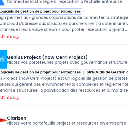
Connectez la stratégie à l’exécution à l’échelle entreprise
Logiciels de gestion de projet pour entreprises
r Jira Align dans cette catégorie
Align permet aux grandes organisations de connecter la stratégie 
util cloud s’adresse aux structures qui cherchent à obtenir une vu
ammes et leurs value streams pour piloter l’exécution à grand ...
 d’infos
Genius Project (now Cerri Project)
Pilotez vos portefeuilles projets avec gouvernance structuré
Logiciels de gestion de projet pour entreprises
66%
Outils de Gestion 
r Genius Project (now Cerri Project) dans cette catégorie
— voir Genius Project (
s Project (now Cerri Project) est un logiciel de gestion de porte
prises qui gèrent des environnements complexes et réglementés. S
rnance structurée, la planification des ressources et la maîtrise 
 d’infos
Clarizen
Pilotez votre portefeuille projets et ressources en entreprise