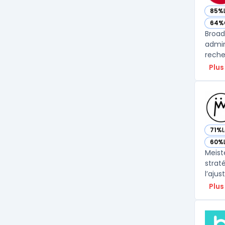
85%
— vo
64%
— vo
Broad
admin
recher
Plus
71%
— vo
60%
— vo
Meist
strat
l’aju
Plus