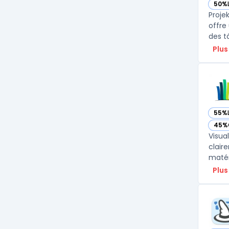
50%
— vo
Proje
offre
des t
Plus
55%
— vo
45%
— vo
Visual
clair
Plus