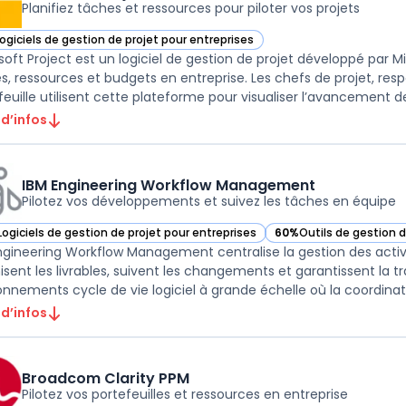
Planifiez tâches et ressources pour piloter vos projets
Logiciels de gestion de projet pour entreprises
r Microsoft Project dans cette catégorie
soft Project est un logiciel de gestion de projet développé par Mi
s, ressources et budgets en entreprise. Les chefs de projet, re
feuille utilisent cette plateforme pour visualiser l’avancement des
 d’infos
IBM Engineering Workflow Management
Pilotez vos développements et suivez les tâches en équipe
Logiciels de gestion de projet pour entreprises
60%
Outils de gestion d
ir IBM Engineering Workflow Management dans cette catégorie
— voir IBM Engineering
ngineering Workflow Management centralise la gestion des acti
isent les livrables, suivent les changements et garantissent la tra
onnements cycle de vie logiciel à grande échelle où la coordinat
 d’infos
Broadcom Clarity PPM
Pilotez vos portefeuilles et ressources en entreprise