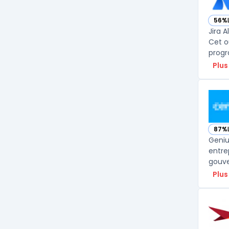
56%
— voi
Jira 
Cet o
progr
Plus
87%
— voi
Geniu
entre
gouve
Plus