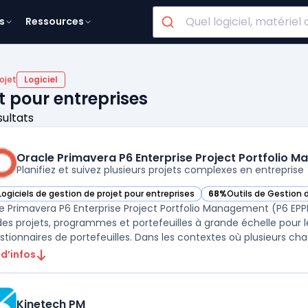
s
Ressources
ojet
Logiciel
et pour entreprises
sultats
Oracle Primavera P6 Enterprise Project Portfolio 
Planifiez et suivez plusieurs projets complexes en entreprise
Logiciels de gestion de projet pour entreprises
68%
Outils de Gestion 
ir Oracle Primavera P6 Enterprise Project Portfolio Management (P6 EPPM
— voir Oracle Primavera
e Primavera P6 Enterprise Project Portfolio Management (P6 EPPM) 
 des projets, programmes et portefeuilles à grande échelle pour 
stionnaires de portefeuilles. Dans les contextes où plusieurs cha .
 d’infos
Kinetech PM