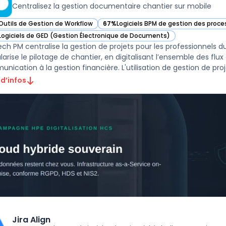
Centralisez la gestion documentaire chantier sur mobile
Outils de Gestion de Workflow
67%
Logiciels BPM de gestion des proc
ir Kinetech PM dans cette catégorie
— voir Kinetech PM dans cette catégori
Logiciels de GED (Gestion Électronique de Documents)
ir Kinetech PM dans cette catégorie
ech PM centralise la gestion de projets pour les professionnels du
arise le pilotage de chantier, en digitalisant l’ensemble des fl
 d’infos
Jira Align