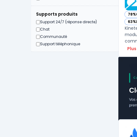
Supports produits
78%
— vo
63%
Support 24/7 (réponse directe)
— vo
Kinet
Chat
modul
Communauté
Support téléphonique
Plus