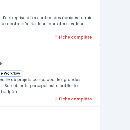
d’entreprise à l’exécution des équipes terrain.
e centralisée sur leurs portefeuilles, leurs
Fiche complète
e
de Workflow
now Cerri Project) dans cette catégorie
feuille de projets conçu pour les grandes
on objectif principal est d’outiller la
budgétai ...
Fiche complète