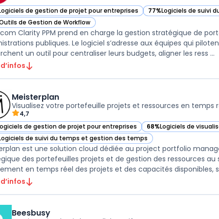
Logiciels de gestion de projet pour entreprises
77%
Logiciels de suivi
ir Broadcom Clarity PPM dans cette catégorie
— voir Broadcom Clarit
Outils de Gestion de Workflow
ir Broadcom Clarity PPM dans cette catégorie
com Clarity PPM prend en charge la gestion stratégique de porte
istrations publiques. Le logiciel s’adresse aux équipes qui pilote
chent un outil pour centraliser leurs budgets, aligner les ress ...
 d’infos
Meisterplan
Visualisez votre portefeuille projets et ressources en temps r
4,7
Logiciels de gestion de projet pour entreprises
68%
Logiciels de visual
ir Meisterplan dans cette catégorie
— voir Meisterplan dans
Logiciels de suivi du temps et gestion des temps
ir Meisterplan dans cette catégorie
erplan est une solution cloud dédiée au project portfolio manag
égique des portefeuilles projets et de gestion des ressources au se
stement en temps réel des projets et des capacités disponibles, sa
 d’infos
Beesbusy