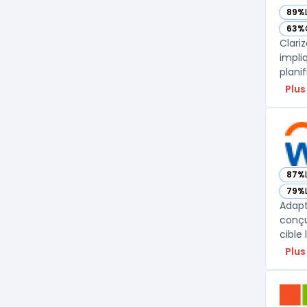
89%
— vo
63%
— vo
Clari
impli
planif
Plus
87%
— vo
79%
— vo
Adapt
conçu
cible 
Plus