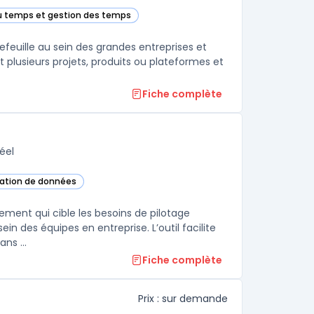
 du temps et gestion des temps
y PPM dans cette catégorie
feuille au sein des grandes entreprises et
nt plusieurs projets, produits ou plateformes et
Fiche complète
éel
isation de données
 cette catégorie
ement qui cible les besoins de pilotage
in des équipes en entreprise. L’outil facilite
ns ...
Fiche complète
Prix : sur demande