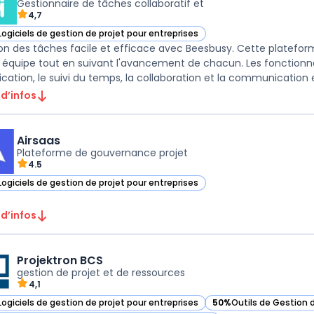
Gestionnaire de tâches collaboratif et
4,7
Logiciels de gestion de projet pour entreprises
ir Beesbusy dans cette catégorie
on des tâches facile et efficace avec Beesbusy. Cette platefor
 équipe tout en suivant l'avancement de chacun. Les fonctionnal
ication, le suivi du temps, la collaboration et la communication en
 d’infos
Airsaas
Plateforme de gouvernance projet
4.5
Logiciels de gestion de projet pour entreprises
ir Airsaas dans cette catégorie
 d’infos
Projektron BCS
gestion de projet et de ressources
4,1
Logiciels de gestion de projet pour entreprises
50%
Outils de Gestion 
ir Projektron BCS dans cette catégorie
— voir Projektron BCS d