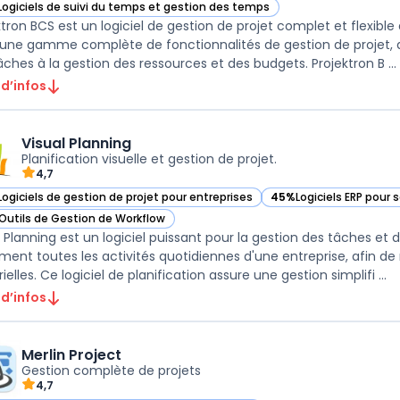
Logiciels de suivi du temps et gestion des temps
ir Projektron BCS dans cette catégorie
ktron BCS est un logiciel de gestion de projet complet et flexible 
 une gamme complète de fonctionnalités de gestion de projet, all
âches à la gestion des ressources et des budgets. Projektron B ...
 d’infos
Visual Planning
Planification visuelle et gestion de projet.
4,7
Logiciels de gestion de projet pour entreprises
45%
Logiciels ERP pour 
ir Visual Planning dans cette catégorie
— voir Visual Planning 
Outils de Gestion de Workflow
ir Visual Planning dans cette catégorie
 Planning est un logiciel puissant pour la gestion des tâches et de
ement toutes les activités quotidiennes d'une entreprise, afin d
matérielles. Ce logiciel de planification assure une gestion simplifi ...
 d’infos
Merlin Project
Gestion complète de projets
4,7