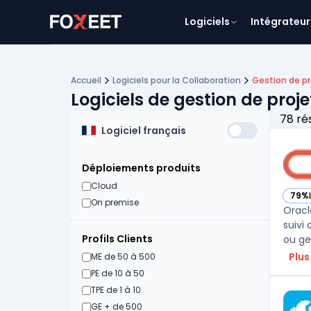
Logiciels
Intégrateur
Accueil
Logiciels pour la Collaboration
Gestion de pr
Logiciels de gestion de proj
78 ré
Logiciel français
Déploiements produits
Cloud
79%
— vo
On premise
Oracl
suivi
Profils Clients
ou ge
Plus
ME de 50 à 500
PE de 10 à 50
TPE de 1 à 10
GE + de 500