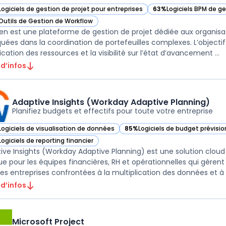
Logiciels de gestion de projet pour entreprises
63%
Logiciels BPM de g
ir Clarizen dans cette catégorie
— voir Clarizen dans ce
Outils de Gestion de Workflow
ir Clarizen dans cette catégorie
zen est une plateforme de gestion de projet dédiée aux organisat
quées dans la coordination de portefeuilles complexes. L’objectif 
ication des ressources et la visibilité sur l’état d’avancement ...
 d’infos
Adaptive Insights (Workday Adaptive Planning)
Planifiez budgets et effectifs pour toute votre entreprise
Logiciels de visualisation de données
85%
Logiciels de budget prévisi
ir Adaptive Insights (Workday Adaptive Planning) dans cette catégorie
— voir Adaptive Insights (Workd
Logiciels de reporting financier
ir Adaptive Insights (Workday Adaptive Planning) dans cette catégorie
ive Insights (Workday Adaptive Planning) est une solution cloud
e pour les équipes financières, RH et opérationnelles qui gèrent l
les entreprises confrontées à la multiplication des données et à la
 d’infos
Microsoft Project