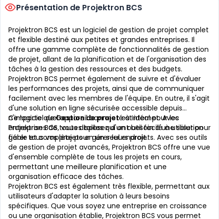
Présentation de Projektron BCS
Projektron BCS est un logiciel de gestion de projet complet
et flexible destiné aux petites et grandes entreprises. Il
offre une gamme complète de fonctionnalités de gestion
de projet, allant de la planification et de l'organisation des
tâches à la gestion des ressources et des budgets.
Projektron BCS permet également de suivre et d'évaluer
les performances des projets, ainsi que de communiquer
facilement avec les membres de l'équipe. En outre, il s'agit
d'une solution en ligne sécurisée accessible depuis
n'importe quel appareil connecté à Internet. Avec
Ce logiciel de
Gestion de projet
est idéal pour les
Projektron BCS, vous disposez d'un outil facile à utiliser pour
entreprises de toutes tailles qui ont besoin d'une solution
gérer tous vos projets en un seul endroit.
fiable et complète pour gérer leurs projets. Avec ses outils
de gestion de projet avancés, Projektron BCS offre une vue
d'ensemble complète de tous les projets en cours,
permettant une meilleure planification et une
organisation efficace des tâches.
Projektron BCS est également très flexible, permettant aux
utilisateurs d'adapter la solution à leurs besoins
spécifiques. Que vous soyez une entreprise en croissance
ou une organisation établie, Projektron BCS vous permet