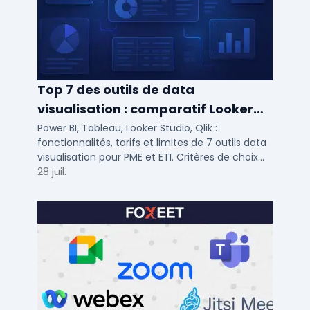
Top 7 des outils de data
visualisation : comparatif Looker
Studio, Tableau vs Power BI et
Power BI, Tableau, Looker Studio, Qlik :
fonctionnalités, tarifs et limites de 7 outils data
autres
visualisation pour PME et ETI. Critères de choix
selon votre SI et vos cas d'usage.
28 juil.