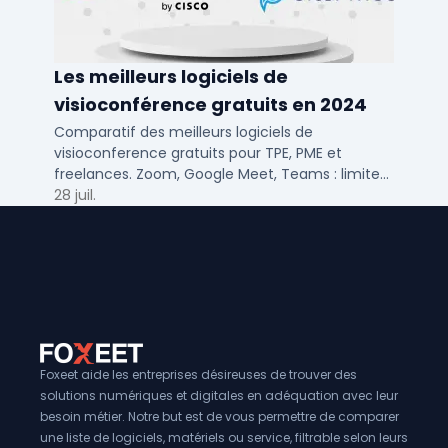
Les meilleurs logiciels de
visioconférence gratuits en 2024
Comparatif des meilleurs logiciels de
visioconference gratuits pour TPE, PME et
freelances. Zoom, Google Meet, Teams : limites,
participants, fonctions cles pour bien choisir.
28 juil.
Foxeet aide les entreprises désireuses de trouver des
solutions numériques et digitales en adéquation avec leur
besoin métier. Notre but est de vous permettre de comparer
une liste de logiciels, matériels ou service, filtrable selon leurs