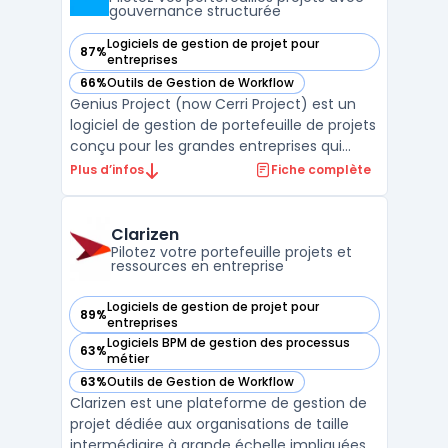
gouvernance structurée
Logiciels de gestion de projet pour
87%
— voir Genius Project (now Cerri Project) dans cette catégo
entreprises
66%
Outils de Gestion de Workflow
— voir Genius Project (now Cerri Project) dans cette catégo
Genius Project (now Cerri Project) est un
logiciel de gestion de portefeuille de projets
conçu pour les grandes entreprises qui
gèrent des environnements complexes et
Plus d’infos
Fiche complète
réglementés. Son objectif principal est
d’outiller la gouvernance structurée, la
planification des ressources et la maîtrise
Clarizen
budgétai ...
Pilotez votre portefeuille projets et
ressources en entreprise
Logiciels de gestion de projet pour
89%
— voir Clarizen dans cette catégorie
entreprises
Logiciels BPM de gestion des processus
63%
— voir Clarizen dans cette catégorie
métier
63%
Outils de Gestion de Workflow
— voir Clarizen dans cette catégorie
Clarizen est une plateforme de gestion de
projet dédiée aux organisations de taille
intermédiaire à grande échelle impliquées