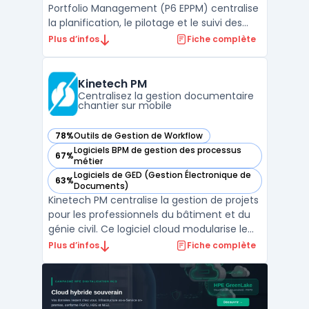
Portfolio Management (P6 EPPM) centralise
la planification, le pilotage et le suivi des
projets, programmes et portefeuilles à
Plus d’infos
Fiche complète
grande échelle pour les équipes projet,
direction de programmes ou gestionnaires
de portefeuilles. Dans les contextes où
Kinetech PM
plusieurs cha ...
Centralisez la gestion documentaire
chantier sur mobile
78%
Outils de Gestion de Workflow
— voir Kinetech PM dans cette catégorie
Logiciels BPM de gestion des processus
67%
— voir Kinetech PM dans cette catégorie
métier
Logiciels de GED (Gestion Électronique de
63%
— voir Kinetech PM dans cette catégorie
Documents)
Kinetech PM centralise la gestion de projets
pour les professionnels du bâtiment et du
génie civil. Ce logiciel cloud modularise le
pilotage de chantier, en digitalisant
Plus d’infos
Fiche complète
l’ensemble des flux de documents de
construction, de la communication à la
gestion financière. L'utilisation de gestion
de projet ...