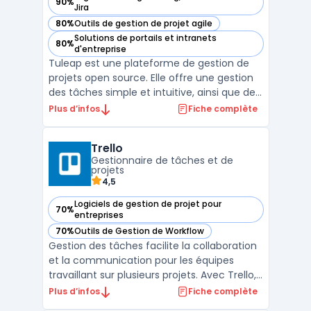
90%
— voir Tuleap dans cette catégorie
Jira
80%
Outils de gestion de projet agile
— voir Tuleap dans cette catégorie
Solutions de portails et intranets
80%
— voir Tuleap dans cette catégorie
d'entreprise
Tuleap est une plateforme de gestion de
projets open source. Elle offre une gestion
des tâches simple et intuitive, ainsi que des
fonctionnalités de gestion de versions,
Plus d’infos
Fiche complète
d'intégration continue et de suivi des
bogues. Tuleap permet aux équipes de
Trello
travailler ensemble de manière efficace en
Gestionnaire de tâches et de
fournissant ...
projets
4,5
Logiciels de gestion de projet pour
70%
— voir Trello dans cette catégorie
entreprises
70%
Outils de Gestion de Workflow
— voir Trello dans cette catégorie
Gestion des tâches facilite la collaboration
et la communication pour les équipes
travaillant sur plusieurs projets. Avec Trello,
vous pouvez créer des tableaux pour
Plus d’infos
Fiche complète
organiser vos tâches, les affecter à des