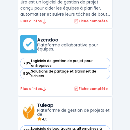
Jira est un logiciel de gestion de projet
conçu pour aider les équipes à planifier,
automatiser et suivre leurs tâches de bout
en bout. Dans un contexte où la
Plus d’infos
Fiche complète
coordination entre plusieurs métiers doit
être structurée et sécurisée, cet outil
facilite l’alignement sur les objectifs, la
Azendoo
priorisation de ...
Plateforme collaborative pour
équipes.
Logiciels de gestion de projet pour
70%
— voir Azendoo dans cette catégorie
entreprises
Solutions de partage et transfert de
50%
— voir Azendoo dans cette catégorie
fichiers
...
Plus d’infos
Fiche complète
Tuleap
Plateforme de gestion de projets et
de
4,5
Logiciels de bug tracking, alternatives à