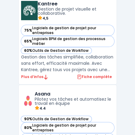
Kantree
tâches à des membres de votre équipe et
Gestion de projet visuelle et
suivre leur progression ...
collaborative.
4,5
Logiciels de gestion de projet pour
75%
— voir Kantree dans cette catégorie
entreprises
Logiciels BPM de gestion des processus
65%
— voir Kantree dans cette catégorie
métier
60%
Outils de Gestion de Workflow
— voir Kantree dans cette catégorie
Gestion des tâches simplifiée, collaboration
sans effort, efficacité maximale. Avec
Kantree, gérez tous vos projets avec une
plateforme intuitive et personnalisable.
Plus d’infos
Fiche complète
Organisez, suivez et mesurez la
performance de votre équipe en temps
Asana
réel, quelle que soit sa taille ou son secteur
Pilotez vos tâches et automatisez le
d'activité. Kantre ...
travail en équipe
4.4
90%
Outils de Gestion de Workflow
— voir Asana dans cette catégorie
Logiciels de gestion de projet pour
80%
— voir Asana dans cette catégorie
entreprises