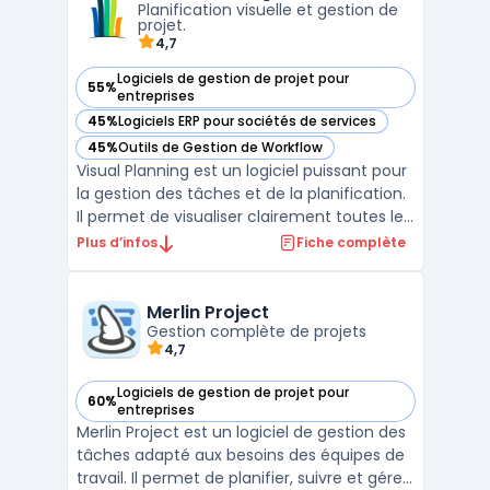
Planification visuelle et gestion de
...
projet.
4,7
Logiciels de gestion de projet pour
55%
— voir Visual Planning dans cette catégorie
entreprises
45%
Logiciels ERP pour sociétés de services
— voir Visual Planning dans cette catégorie
45%
Outils de Gestion de Workflow
— voir Visual Planning dans cette catégorie
Visual Planning est un logiciel puissant pour
la gestion des tâches et de la planification.
Il permet de visualiser clairement toutes les
activités quotidiennes d'une entreprise, afin
Plus d’infos
Fiche complète
de mieux organiser les ressources
humaines et matérielles. Ce logiciel de
planification assure une gestion simplifi ...
Merlin Project
Gestion complète de projets
4,7
Logiciels de gestion de projet pour
60%
— voir Merlin Project dans cette catégorie
entreprises
Merlin Project est un logiciel de gestion des
tâches adapté aux besoins des équipes de
travail. Il permet de planifier, suivre et gérer