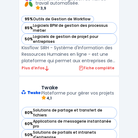
improve the overall efficien ...
travail automatisée.
3,9
95%
Outils de Gestion de Workflow
— voir Kissflow dans cette catégorie
Logiciels BPM de gestion des processus
85%
— voir Kissflow dans cette catégorie
métier
Logiciels de gestion de projet pour
50%
— voir Kissflow dans cette catégorie
entreprises
Kissflow: SIRH - Système d'Information des
Ressources Humaines en ligne - est une
plateforme qui permet aux entreprises de
gérer efficacement les processus de
Plus d’infos
Fiche complète
recrutement, les demandes de congés, la
gestion des performances et bien plus
encore. Avec Kissflow, les processus sont
Twake
automatisés, ce qui p ...
Plateforme pour gérer vos projets
4,1
Solutions de partage et transfert de
80%
— voir Twake dans cette catégorie
fichiers
Applications de messagerie instantanée
60%
— voir Twake dans cette catégorie
pro
Solutions de portails et intranets
50%
— voir Twake dans cette catégorie
d'entreprise