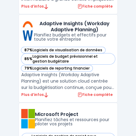
dans la coordination de portefeuilles
Plus d’infos
Fiche complète
complexes. L’objectif porte sur la
consolidation des activités, la planification
Adaptive Insights (Workday
des ressources et la visibilité sur l’état
Adaptive Planning)
d’avancement ...
Planifiez budgets et effectifs pour
toute votre entreprise
87%
Logiciels de visualisation de données
— voir Adaptive Insights (Workday Adaptive Planning) dans
Logiciels de budget prévisionnel et
85%
— voir Adaptive Insights (Workday Adaptive Planning) dans
gestion budgétaire
79%
Logiciels de reporting financier
— voir Adaptive Insights (Workday Adaptive Planning) dans
Adaptive Insights (Workday Adaptive
Planning) est une solution cloud centrée
sur la budgétisation continue, conçue pour
les équipes financières, RH et
Plus d’infos
Fiche complète
opérationnelles qui gèrent la planification à
grande échelle. Ce logiciel cible les
entreprises confrontées à la multiplication
Microsoft Project
des données et à la n ...
Planifiez tâches et ressources pour
piloter vos projets