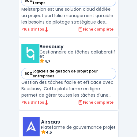
60%
— voir Meisterplan dans cette catégorie
temps
Meisterplan est une solution cloud dédiée
au project portfolio management qui cible
les besoins de pilotage stratégique des
portefeuilles projets et de gestion des
Plus d’infos
Fiche complète
ressources au sein des équipes en
entreprise. L’outil facilite l’ajustement en
Beesbusy
temps réel des projets et des capacités
Gestionnaire de tâches collaboratif
disponibles, sans ...
et
4,7
Logiciels de gestion de projet pour
50%
— voir Beesbusy dans cette catégorie
entreprises
Gestion des tâches facile et efficace avec
Beesbusy. Cette plateforme en ligne
permet de gérer toutes les tâches d'une
équipe tout en suivant l'avancement de
Plus d’infos
Fiche complète
chacun. Les fonctionnalités incluent la
création de tâches, la planification, le suivi
du temps, la collaboration et la
Airsaas
communication entre le ...
Plateforme de gouvernance projet
4.5