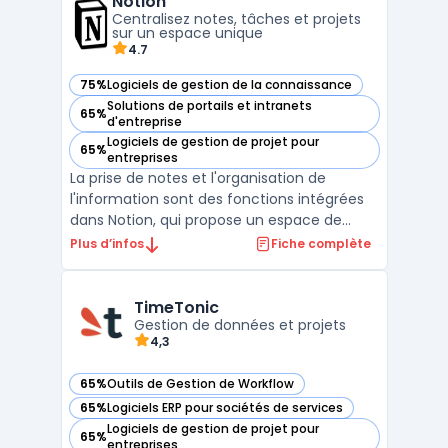
Notion
pour la gestion des projets, la collaboration,
Centralisez notes, tâches et projets
la ...
sur un espace unique
4.7
75%
Logiciels de gestion de la connaissance
— voir Notion dans cette catégorie
Solutions de portails et intranets
65%
— voir Notion dans cette catégorie
d'entreprise
Logiciels de gestion de projet pour
65%
— voir Notion dans cette catégorie
entreprises
La prise de notes et l'organisation de
l'information sont des fonctions intégrées
dans Notion, qui propose un espace de
travail collaboratif pour des équipes de
Plus d’infos
Fiche complète
différentes tailles. Ce logiciel permet de
centraliser la gestion des tâches, des
documents et des projets dans une seule
TimeTonic
interface. La pla ...
Gestion de données et projets
4,3
65%
Outils de Gestion de Workflow
— voir TimeTonic dans cette catégorie
65%
Logiciels ERP pour sociétés de services
— voir TimeTonic dans cette catégorie
Logiciels de gestion de projet pour
65%
— voir TimeTonic dans cette catégorie
entreprises