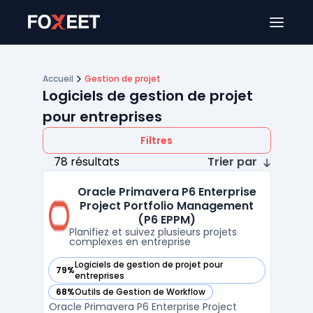
Ouver
Accueil
Gestion de projet
Logiciels de gestion de projet
pour entreprises
Filtres
78 résultats
Trier par
Oracle Primavera P6 Enterprise
Project Portfolio Management
(P6 EPPM)
Planifiez et suivez plusieurs projets
complexes en entreprise
Logiciels de gestion de projet pour
79%
— voir Oracle Primavera P6 Enterprise Project Portfolio Ma
entreprises
68%
Outils de Gestion de Workflow
— voir Oracle Primavera P6 Enterprise Project Portfolio Ma
Oracle Primavera P6 Enterprise Project