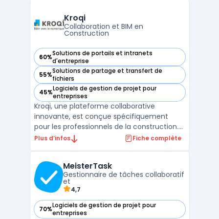
membres de l'équipe et ajouter des
échéances. Vous pouvez également joindre
Kroqi
des fichiers, des ...
Collaboration et BIM en
Construction
Solutions de portails et intranets
60%
— voir Kroqi dans cette catégorie
d'entreprise
Solutions de partage et transfert de
55%
— voir Kroqi dans cette catégorie
fichiers
Logiciels de gestion de projet pour
45%
— voir Kroqi dans cette catégorie
entreprises
Kroqi, une plateforme collaborative
innovante, est conçue spécifiquement
pour les professionnels de la construction.
Elle intègre un système de gestion de
Plus d’infos
Fiche complète
documents en construction, permettant
un stockage sécurisé et une collaboration
MeisterTask
en temps réel. Avec des fonctionnalités
Gestionnaire de tâches collaboratif
telles que la planificati ...
et
4,7
Logiciels de gestion de projet pour
70%
— voir MeisterTask dans cette catégorie
entreprises