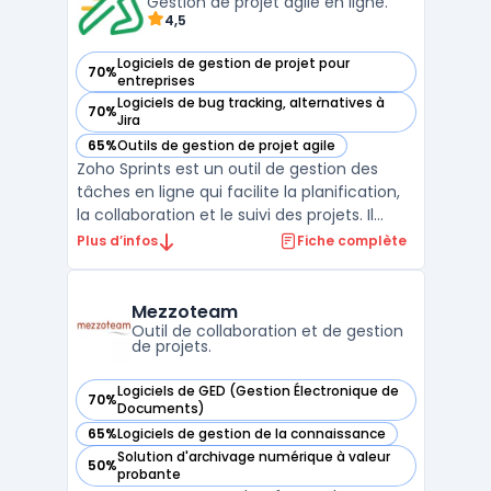
suivi, la collaboration et l ...
Gestion de projet agile en ligne.
4,5
Logiciels de gestion de projet pour
70%
— voir Zoho Sprints dans cette catégorie
entreprises
Logiciels de bug tracking, alternatives à
70%
— voir Zoho Sprints dans cette catégorie
Jira
65%
Outils de gestion de projet agile
— voir Zoho Sprints dans cette catégorie
Zoho Sprints est un outil de gestion des
tâches en ligne qui facilite la planification,
la collaboration et le suivi des projets. Il
permet aux équipes de travailler ensemble
Plus d’infos
Fiche complète
en temps réel et de visualiser facilement
l'avancement du projet grâce à des
tableaux Kanban, des diagrammes de
Mezzoteam
Gantt et des ...
Outil de collaboration et de gestion
de projets.
Logiciels de GED (Gestion Électronique de
70%
— voir Mezzoteam dans cette catégorie
Documents)
65%
Logiciels de gestion de la connaissance
— voir Mezzoteam dans cette catégorie
Solution d'archivage numérique à valeur
50%
— voir Mezzoteam dans cette catégorie
probante