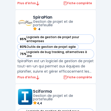
des projets, de la conception à la
Plus d’infos
Fiche complète
réalisation. La solution est dotée d'une
interface conviviale qui facilite la
SpiraPlan
collaboration entre les membres de
Gestion de projet et de
l'équipe. Merlin ...
portefeuille
4
Logiciels de gestion de projet pour
85%
— voir SpiraPlan dans cette catégorie
entreprises
80%
Outils de gestion de projet agile
— voir SpiraPlan dans cette catégorie
Logiciels de bug tracking, alternatives à
75%
— voir SpiraPlan dans cette catégorie
Jira
SpiraPlan est un logiciel de gestion de projet
tout-en-un qui permet aux équipes de
planifier, suivre et gérer efficacement les
projets. Avec SpiraPlan, les utilisateurs
Plus d’infos
Fiche complète
peuvent profiter d'une gamme complète
de fonctionnalités de gestion de projet, y
Sciforma
compris la gestion des exigences, la gestion
Gestion de projet et de
des ...
portefeuille
4,4