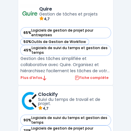
gestion des tâches, les tableaux Kanban, les
calendriers, les fichiers et la messager ...
Quire
Gestion de tâches et projets
4,7
Logiciels de gestion de projet pour
65%
— voir Quire dans cette catégorie
entreprises
50%
Outils de Gestion de Workflow
— voir Quire dans cette catégorie
Logiciels de suivi du temps et gestion des
45%
— voir Quire dans cette catégorie
temps
Gestion des tâches simplifiée et
collaborative avec Quire. Organisez et
hiérarchisez facilement les tâches de votre
projet entre plusieurs équipes en temps
Plus d’infos
Fiche complète
réel. Profitez d'une interface intuitive, une
vue d'ensemble claire, et des options de
Clockify
personnalisation étendues pour mieux
Suivi du temps de travail et de
coordonner votre tra ...
projet.
4,7
Logiciels de suivi du temps et gestion des
90%
— voir Clockify dans cette catégorie
temps
Logiciels de gestion de projet pour
70%