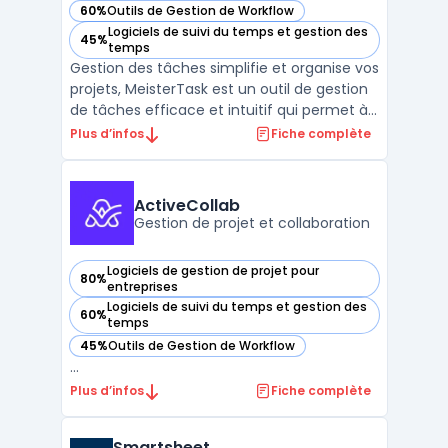
60%
Outils de Gestion de Workflow
— voir MeisterTask dans cette catégorie
Logiciels de suivi du temps et gestion des
45%
— voir MeisterTask dans cette catégorie
temps
Gestion des tâches simplifie et organise vos
projets, MeisterTask est un outil de gestion
de tâches efficace et intuitif qui permet à
toutes les équipes de collaborer en temps
Plus d’infos
Fiche complète
réel. Avec MeisterTask, vous pouvez
facilement créer des tâches, assigner des
responsabilités et suivre les progrès des proj
ActiveCollab
...
Gestion de projet et collaboration
Logiciels de gestion de projet pour
80%
— voir ActiveCollab dans cette catégorie
entreprises
Logiciels de suivi du temps et gestion des
60%
— voir ActiveCollab dans cette catégorie
temps
45%
Outils de Gestion de Workflow
— voir ActiveCollab dans cette catégorie
...
Plus d’infos
Fiche complète
Smartsheet