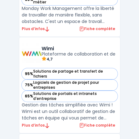
— voir monday work management dans cette catégorie
métier
Monday Work Management offre la liberté
de travailler de manière flexible, sans
obstacles. C'est un espace de travail
partagé conçu pour favoriser la
Plus d’infos
Fiche complète
collaboration, décloisonner les équipes et
obtenir de meilleurs résultats. Avec cet
outil, les utilisateurs peuvent gérer
Wimi
facilement leurs processus d ...
Plateforme de collaboration et de
4,7
Solutions de partage et transfert de
95%
— voir Wimi dans cette catégorie
fichiers
Logiciels de gestion de projet pour
75%
— voir Wimi dans cette catégorie
entreprises
Solutions de portails et intranets
65%
— voir Wimi dans cette catégorie
d'entreprise
Gestion des tâches simplifiée avec Wimi !
Wimi est un outil collaboratif de gestion de
tâches en équipe qui vous permet de
travailler plus rapidement et plus
Plus d’infos
Fiche complète
efficacement. Avec Wimi, vous pouvez
créer des listes de tâches, attribuer des