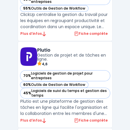
— voir ClickUp dans cette catégorie
entreprises
55%
Outils de Gestion de Workflow
— voir ClickUp dans cette catégorie
ClickUp centralise la gestion du travail pour
les équipes en regroupant productivité et
coordination dans un espace unique. Le
logiciel facilite le suivi quotidien des tâches,
Plus d’infos
Fiche complète
l’organisation des documents, la
communication interne et la gestion des
Plutio
objectifs, tout en simplifiant l’accès à
Gestion de projet et de tâches en
l’informat ...
ligne.
4,6
Logiciels de gestion de projet pour
70%
— voir Plutio dans cette catégorie
entreprises
60%
Outils de Gestion de Workflow
— voir Plutio dans cette catégorie
Logiciels de suivi du temps et gestion des
45%
— voir Plutio dans cette catégorie
temps
Plutio est une plateforme de gestion des
tâches en ligne qui facilite l'organisation et
la collaboration entre les membres d'une
équipe. Elle comprend des fonctionnalités
Plus d’infos
Fiche complète
telles que la planification des projets, la