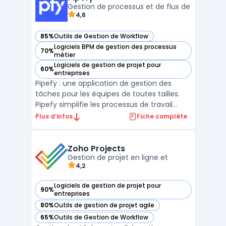
ad ...
Gestion de processus et de flux de
4,6
85%
Outils de Gestion de Workflow
— voir Pipefy dans cette catégorie
Logiciels BPM de gestion des processus
70%
— voir Pipefy dans cette catégorie
métier
Logiciels de gestion de projet pour
60%
— voir Pipefy dans cette catégorie
entreprises
Pipefy : une application de gestion des
tâches pour les équipes de toutes tailles.
Pipefy simplifie les processus de travail
avec des modèles préconfigurés pour les
Plus d’infos
Fiche complète
projets les plus courants et une interface
intuitive. Les équipes peuvent rapidement
créer des workflows opérationnels sans
Zoho Projects
connaissanc ...
Gestion de projet en ligne et
4,2
Logiciels de gestion de projet pour
90%
— voir Zoho Projects dans cette catégorie
entreprises
80%
Outils de gestion de projet agile
— voir Zoho Projects dans cette catégorie
65%
Outils de Gestion de Workflow
— voir Zoho Projects dans cette catégorie