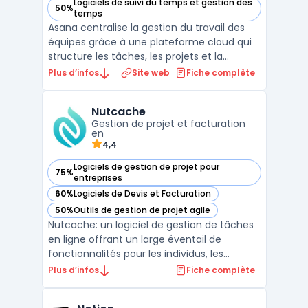
Logiciels de suivi du temps et gestion des
50%
— voir Asana dans cette catégorie
temps
Asana centralise la gestion du travail des
équipes grâce à une plateforme cloud qui
structure les tâches, les projets et la
collaboration au sein de l’entreprise. Les
Plus d’infos
Site web
Fiche complète
organisations qui gèrent plusieurs projets
simultanément rencontrent souvent des
Nutcache
difficultés à répartir la charge, à suivre
Gestion de projet et facturation
l’avancem ...
en
4,4
Logiciels de gestion de projet pour
75%
— voir Nutcache dans cette catégorie
entreprises
60%
Logiciels de Devis et Facturation
— voir Nutcache dans cette catégorie
50%
Outils de gestion de projet agile
— voir Nutcache dans cette catégorie
Nutcache: un logiciel de gestion de tâches
en ligne offrant un large éventail de
fonctionnalités pour les individus, les
équipes et les entreprises de toutes tailles.
Plus d’infos
Fiche complète
Avec une interface conviviale et intuitive,
Nutcache offre une solution tout-en-un