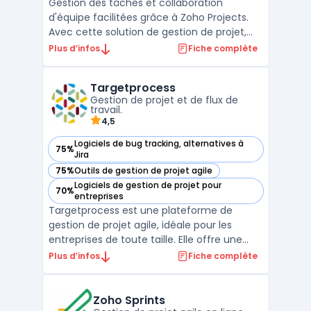
Gestion des tâches et collaboration
d'équipe facilitées grâce à Zoho Projects.
Avec cette solution de gestion de projet,
organisez vos tâches, discutez
Plus d’infos
Fiche complète
instantanément avec vos collaborateurs et
suivez l'avancement de vos projets en
Targetprocess
temps réel. Profitez d'une vue d'ensemble
Gestion de projet et de flux de
claire de vos projets grâc ...
travail.
4,5
Logiciels de bug tracking, alternatives à
75%
— voir Targetprocess dans cette catégorie
Jira
75%
Outils de gestion de projet agile
— voir Targetprocess dans cette catégorie
Logiciels de gestion de projet pour
70%
— voir Targetprocess dans cette catégorie
entreprises
Targetprocess est une plateforme de
gestion de projet agile, idéale pour les
entreprises de toute taille. Elle offre une
gamme complète de fonctionnalités pour
Plus d’infos
Fiche complète
gérer efficacement les projets ITSM -
Information Technology Service
Management, y compris la planification, le
Zoho Sprints