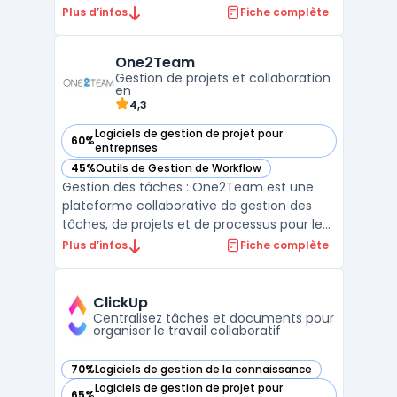
projets en cours, permettant de suivre les
Plus d’infos
Fiche complète
tâches, les bugs, les tests et les exigences
en temps réel. Contrairement à d'autres
One2Team
outils de gestion de projets, SpiraTeam
Gestion de projets et collaboration
facilite la co ...
en
4,3
Logiciels de gestion de projet pour
60%
— voir One2Team dans cette catégorie
entreprises
45%
Outils de Gestion de Workflow
— voir One2Team dans cette catégorie
Gestion des tâches : One2Team est une
plateforme collaborative de gestion des
tâches, de projets et de processus pour les
entreprises. Elle propose une solution
Plus d’infos
Fiche complète
complète basée sur le cloud qui permet
aux équipes de travailler de manière plus
efficace et productive. One2Team : La
ClickUp
plateforme One2Team ...
Centralisez tâches et documents pour
organiser le travail collaboratif
70%
Logiciels de gestion de la connaissance
— voir ClickUp dans cette catégorie
Logiciels de gestion de projet pour
65%