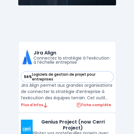
Jira Align
Connectez la stratégie à l’exécution
à l’échelle entreprise
Logiciels de gestion de projet pour
56%
— voir Jira Align dans cette catégorie
entreprises
Jira Align permet aux grandes organisations
de connecter la stratégie d’entreprise à
l’exécution des équipes terrain. Cet outil
cloud s’adresse aux structures qui
Plus d’infos
Fiche complète
cherchent à obtenir une vue centralisée sur
leurs portefeuilles, leurs programmes et
Genius Project (now Cerri
leurs value streams pour piloter l’exécution
Project)
à grand ...
Pilotez vos portefeuilles projets avec