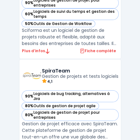
Logiciels de gestion de projet pour
90%
— voir Sciforma dans cette catégorie
entreprises
Logiciels de suivi du temps et gestion des
60%
— voir Sciforma dans cette catégorie
temps
50%
Outils de Gestion de Workflow
— voir Sciforma dans cette catégorie
Sciforma est un logiciel de gestion de
projets robuste et flexible, adapté aux
besoins des entreprises de toutes tailles. Il
offre des fonctionnalités complètes pour la
Plus d’infos
Fiche complète
gestion de projets, la planification, et le suivi
des tâches, permettant aux équipes de
travailler de manière efficace et harmonieu
SpiraTeam
...
Gestion de projets et tests logiciels
4,1
Logiciels de bug tracking, alternatives à
90%
— voir SpiraTeam dans cette catégorie
Jira
80%
Outils de gestion de projet agile
— voir SpiraTeam dans cette catégorie
Logiciels de gestion de projet pour
80%
— voir SpiraTeam dans cette catégorie
entreprises
Gestion de projet efficace avec SpiraTeam.
Cette plateforme de gestion de projet
tout-en-un offre une vue globale des