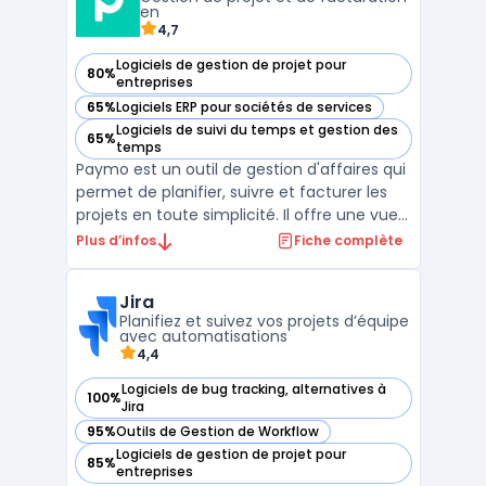
...
en
4,7
Logiciels de gestion de projet pour
80%
— voir Paymo dans cette catégorie
entreprises
65%
Logiciels ERP pour sociétés de services
— voir Paymo dans cette catégorie
Logiciels de suivi du temps et gestion des
65%
— voir Paymo dans cette catégorie
temps
Paymo est un outil de gestion d'affaires qui
permet de planifier, suivre et facturer les
projets en toute simplicité. Il offre une vue
d'ensemble sur les tâches assignées à
Plus d’infos
Fiche complète
chaque membre de l'équipe, un planning
détaillé pour chaque projet, des rapports de
Jira
productivité et des outils de
Planifiez et suivez vos projets d’équipe
communication ...
avec automatisations
4,4
Logiciels de bug tracking, alternatives à
100%
— voir Jira dans cette catégorie
Jira
95%
Outils de Gestion de Workflow
— voir Jira dans cette catégorie
Logiciels de gestion de projet pour
85%
— voir Jira dans cette catégorie
entreprises