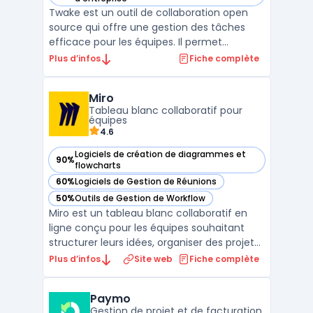
Twake est un outil de collaboration open
source qui offre une gestion des tâches
efficace pour les équipes. Il permet
d'organiser les tâches, les projets, le
Plus d’infos
Fiche complète
calendrier, le chat, les emails et bien plus
encore. Twake est conçu pour rendre le
Miro
travail en équipe plus productif et plus
Tableau blanc collaboratif pour
facile, grâce à u ...
équipes
4.6
Logiciels de création de diagrammes et
90%
— voir Miro dans cette catégorie
flowcharts
60%
Logiciels de Gestion de Réunions
— voir Miro dans cette catégorie
50%
Outils de Gestion de Workflow
— voir Miro dans cette catégorie
Miro est un tableau blanc collaboratif en
ligne conçu pour les équipes souhaitant
structurer leurs idées, organiser des projets
et faciliter la créativité en groupe. Cet outil
Plus d’infos
Site web
Fiche complète
propose un espace visuel interactif où
chacun peut ajouter des post-it virtuels,
Paymo
créer des cartes mentales et construire des
Gestion de projet et de facturation