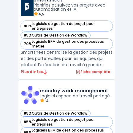
Planifiez et suivez vos projets avec
automatisation et IA
4,5
Logiciels de gestion de projet pour
90%
— voir Smartsheet dans cette catégorie
entreprises
85%
Outils de Gestion de Workflow
— voir Smartsheet dans cette catégorie
Logiciels BPM de gestion des processus
70%
— voir Smartsheet dans cette catégorie
métier
Smartsheet centralise la gestion des projets
et des portefeuilles pour les équipes qui
pilotent l’exécution du travail à grande
échelle. Cette plateforme cloud permet à
Plus d’infos
Fiche complète
une PME, une administration ou une
direction IT de regrouper le suivi des tâches,
la planification et l’automatisation dans un
monday work management
espa ...
Logiciel espace de travail partagé
4
85%
Outils de Gestion de Workflow
— voir monday work management dans cette catégorie
Logiciels de gestion de projet pour
85%
— voir monday work management dans cette catégorie
entreprises
Logiciels BPM de gestion des processus
65%