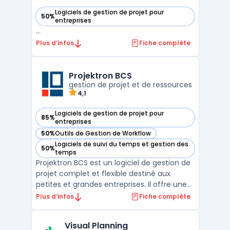
Logiciels de gestion de projet pour
50%
— voir Airsaas dans cette catégorie
entreprises
...
Plus d’infos
Fiche complète
Projektron BCS
gestion de projet et de ressources
4,1
Logiciels de gestion de projet pour
85%
— voir Projektron BCS dans cette catégorie
entreprises
50%
Outils de Gestion de Workflow
— voir Projektron BCS dans cette catégorie
Logiciels de suivi du temps et gestion des
50%
— voir Projektron BCS dans cette catégorie
temps
Projektron BCS est un logiciel de gestion de
projet complet et flexible destiné aux
petites et grandes entreprises. Il offre une
gamme complète de fonctionnalités de
Plus d’infos
Fiche complète
gestion de projet, allant de la planification
et de l'organisation des tâches à la gestion
Visual Planning
des ressources et des budgets. Projektron B