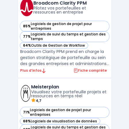
cycle de vie logiciel à grande échelle où la
Broadcom Clarity PPM
coordination entre man ...
Pilotez vos portefeuilles et
ressources en entreprise
Logiciels de gestion de projet pour
85%
— voir Broadcom Clarity PPM dans cette catégorie
entreprises
Logiciels de suivi du temps et gestion des
77%
— voir Broadcom Clarity PPM dans cette catégorie
temps
64%
Outils de Gestion de Workflow
— voir Broadcom Clarity PPM dans cette catégorie
Broadcom Clarity PPM prend en charge la
gestion stratégique de portefeuille au sein
des grandes entreprises et administrations
publiques. Le logiciel s’adresse aux équipes
Plus d’infos
Fiche complète
qui pilotent plusieurs projets, produits ou
plateformes et recherchent un outil pour
Meisterplan
centraliser leurs budgets, aligner les ress ...
Visualisez votre portefeuille projets et
ressources en temps réel
4,7
Logiciels de gestion de projet pour
71%
— voir Meisterplan dans cette catégorie
entreprises
68%
Logiciels de visualisation de données
— voir Meisterplan dans cette catégorie
Logiciels de suivi du temps et gestion des