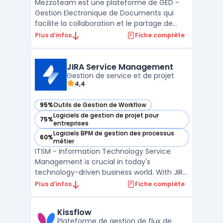
Mezzoteam est une plateforme de GED -
Gestion Electronique de Documents qui
facilite la collaboration et le partage de
fichiers au sein des entreprises. Elle permet
Plus d’infos
Fiche complète
à ses utilisateurs de stocker, organiser et
accéder à leurs documents en temps réel.
La solution offre également des
JIRA Service Management
fonctionnalités te ...
Gestion de service et de projet
4,4
95%
Outils de Gestion de Workflow
— voir JIRA Service Management dans cette catégorie
Logiciels de gestion de projet pour
75%
— voir JIRA Service Management dans cette catégorie
entreprises
Logiciels BPM de gestion des processus
60%
— voir JIRA Service Management dans cette catégorie
métier
ITSM - Information Technology Service
Management is crucial in today's
technology-driven business world. With JIRA
Service Management, managing IT services
Plus d’infos
Fiche complète
has never been easier. This powerful tool
allows organizations to streamline their
Kissflow
service management processes and
Plateforme de gestion de flux de