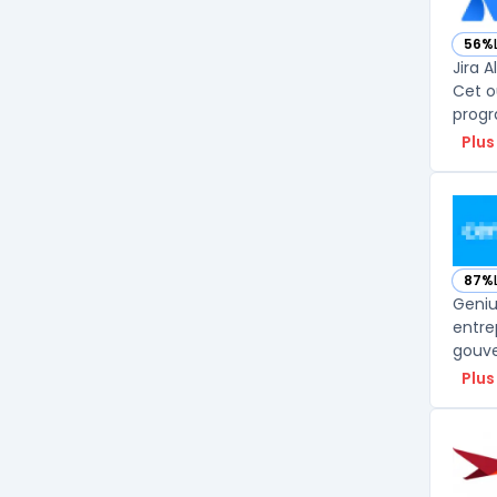
56%
— voi
Jira 
Cet o
progr
Plus
87%
— voi
Geniu
entre
gouve
Plus