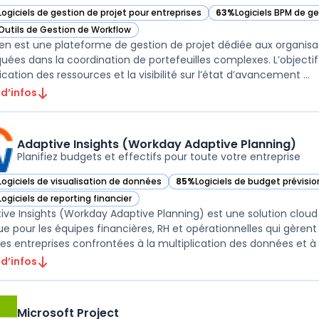
Logiciels de gestion de projet pour entreprises
63%
Logiciels BPM de g
ir Clarizen dans cette catégorie
— voir Clarizen dans ce
Outils de Gestion de Workflow
ir Clarizen dans cette catégorie
zen est une plateforme de gestion de projet dédiée aux organisat
quées dans la coordination de portefeuilles complexes. L’objectif 
ication des ressources et la visibilité sur l’état d’avancement ...
 d’infos
Adaptive Insights (Workday Adaptive Planning)
Planifiez budgets et effectifs pour toute votre entreprise
Logiciels de visualisation de données
85%
Logiciels de budget prévisi
ir Adaptive Insights (Workday Adaptive Planning) dans cette catégorie
— voir Adaptive Insights (Workd
Logiciels de reporting financier
ir Adaptive Insights (Workday Adaptive Planning) dans cette catégorie
ive Insights (Workday Adaptive Planning) est une solution cloud
e pour les équipes financières, RH et opérationnelles qui gèrent l
les entreprises confrontées à la multiplication des données et à la
 d’infos
Microsoft Project