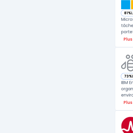
81%
— voi
Micro
tâche
porte
Plus
73%
— vo
IBM E
organ
envir
Plus