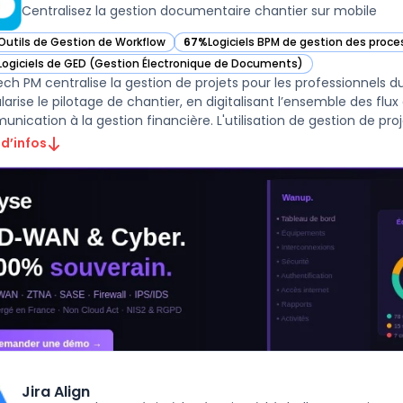
Centralisez la gestion documentaire chantier sur mobile
Outils de Gestion de Workflow
67%
Logiciels BPM de gestion des proc
ir Kinetech PM dans cette catégorie
— voir Kinetech PM dans cette catégori
Logiciels de GED (Gestion Électronique de Documents)
ir Kinetech PM dans cette catégorie
ech PM centralise la gestion de projets pour les professionnels du
arise le pilotage de chantier, en digitalisant l’ensemble des fl
 d’infos
Jira Align