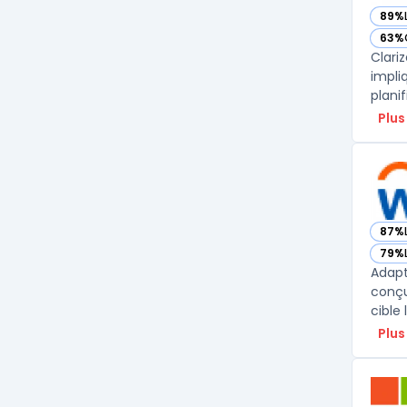
89%
— vo
63%
— vo
Clari
impli
planif
Plus
87%
— vo
79%
— vo
Adapt
conçu
cible 
Plus