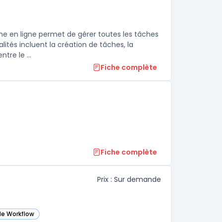
me en ligne permet de gérer toutes les tâches
ités incluent la création de tâches, la
tre le ...
Fiche complète
Fiche complète
Prix : Sur demande
de Workflow
ans cette catégorie