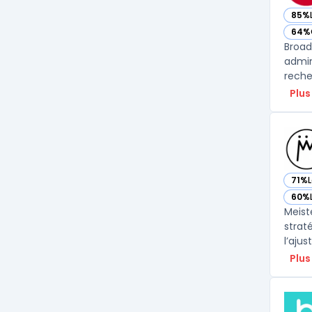
85%
— vo
64%
— vo
Broad
admin
recher
Plus
71%
— vo
60%
— vo
Meist
strat
l’aju
Plus