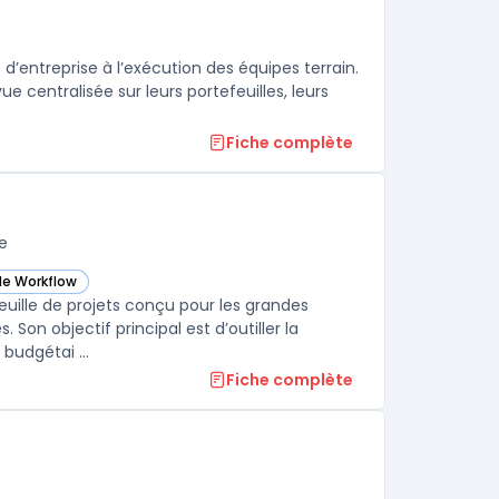
d’entreprise à l’exécution des équipes terrain.
e centralisée sur leurs portefeuilles, leurs
Fiche complète
e
de Workflow
now Cerri Project) dans cette catégorie
feuille de projets conçu pour les grandes
on objectif principal est d’outiller la
budgétai ...
Fiche complète