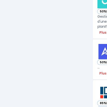
50%
— vo
Gesti
d'une
planif
Plus
50%
— vo
...
Plus
85%
— vo