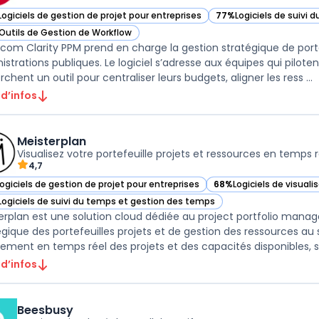
Logiciels de gestion de projet pour entreprises
77%
Logiciels de suivi
ir Broadcom Clarity PPM dans cette catégorie
— voir Broadcom Clarit
Outils de Gestion de Workflow
ir Broadcom Clarity PPM dans cette catégorie
com Clarity PPM prend en charge la gestion stratégique de porte
istrations publiques. Le logiciel s’adresse aux équipes qui pilote
chent un outil pour centraliser leurs budgets, aligner les ress ...
 d’infos
Meisterplan
Visualisez votre portefeuille projets et ressources en temps r
4,7
Logiciels de gestion de projet pour entreprises
68%
Logiciels de visual
ir Meisterplan dans cette catégorie
— voir Meisterplan dans
Logiciels de suivi du temps et gestion des temps
ir Meisterplan dans cette catégorie
erplan est une solution cloud dédiée au project portfolio manag
égique des portefeuilles projets et de gestion des ressources au se
stement en temps réel des projets et des capacités disponibles, sa
 d’infos
Beesbusy