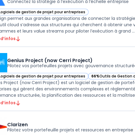
Connectez la stratégie à l’exécution à l’échelle entreprise
Logiciels de gestion de projet pour entreprises
r Jira Align dans cette catégorie
Align permet aux grandes organisations de connecter la stratégie 
util cloud s’adresse aux structures qui cherchent à obtenir une vu
ammes et leurs value streams pour piloter l’exécution à grand ...
 d’infos
Genius Project (now Cerri Project)
Pilotez vos portefeuilles projets avec gouvernance structuré
Logiciels de gestion de projet pour entreprises
66%
Outils de Gestion 
r Genius Project (now Cerri Project) dans cette catégorie
— voir Genius Project (
s Project (now Cerri Project) est un logiciel de gestion de porte
prises qui gèrent des environnements complexes et réglementés. S
rnance structurée, la planification des ressources et la maîtrise 
 d’infos
Clarizen
Pilotez votre portefeuille projets et ressources en entreprise