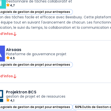
Gestionnaire de tâches collaboratif et
4,7
Logiciels de gestion de projet pour entreprises
ir Beesbusy dans cette catégorie
on des tâches facile et efficace avec Beesbusy. Cette platefor
 équipe tout en suivant l'avancement de chacun. Les fonctionnal
ication, le suivi du temps, la collaboration et la communication en
 d’infos
Airsaas
Plateforme de gouvernance projet
4.5
Logiciels de gestion de projet pour entreprises
ir Airsaas dans cette catégorie
 d’infos
Projektron BCS
gestion de projet et de ressources
4,1
Logiciels de gestion de projet pour entreprises
50%
Outils de Gestion 
ir Projektron BCS dans cette catégorie
— voir Projektron BCS d