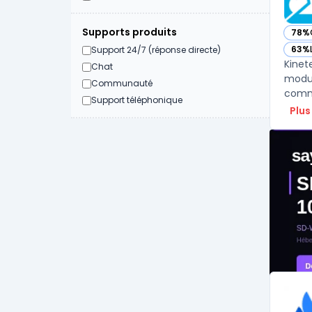
Supports produits
78%
— vo
63%
Support 24/7 (réponse directe)
— vo
Kinet
Chat
modul
Communauté
Support téléphonique
Plus