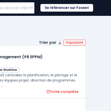
Se référencer sur Foxeet
Trier par
Popularité
Management (P6 EPPM)
de Workflow
) dans cette catégorie
 P6 Enterprise Project Portfolio Management (P6 EPPM) dans cette catég
centralise la planification, le pilotage et le
les équipes projet, direction de programmes
..
Fiche complète