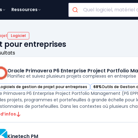
s
Ressources
ojet
Logiciel
et pour entreprises
sultats
Oracle Primavera P6 Enterprise Project Portfolio 
Planifiez et suivez plusieurs projets complexes en entreprise
Logiciels de gestion de projet pour entreprises
68%
Outils de Gestion 
ir Oracle Primavera P6 Enterprise Project Portfolio Management (P6 EPPM
— voir Oracle Primavera
e Primavera P6 Enterprise Project Portfolio Management (P6 EPPM) 
 des projets, programmes et portefeuilles à grande échelle pour 
stionnaires de portefeuilles. Dans les contextes où plusieurs cha .
 d’infos
Kinetech PM