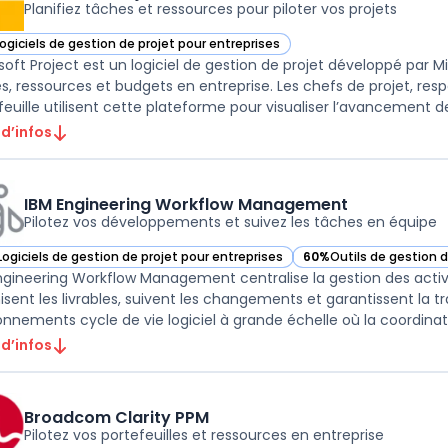
Planifiez tâches et ressources pour piloter vos projets
Logiciels de gestion de projet pour entreprises
r Microsoft Project dans cette catégorie
soft Project est un logiciel de gestion de projet développé par Mi
s, ressources et budgets en entreprise. Les chefs de projet, re
feuille utilisent cette plateforme pour visualiser l’avancement des
 d’infos
IBM Engineering Workflow Management
Pilotez vos développements et suivez les tâches en équipe
Logiciels de gestion de projet pour entreprises
60%
Outils de gestion d
ir IBM Engineering Workflow Management dans cette catégorie
— voir IBM Engineering
ngineering Workflow Management centralise la gestion des acti
isent les livrables, suivent les changements et garantissent la tra
onnements cycle de vie logiciel à grande échelle où la coordinat
 d’infos
Broadcom Clarity PPM
Pilotez vos portefeuilles et ressources en entreprise