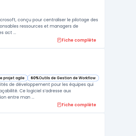
crosoft, conçu pour centraliser le pilotage des
sponsables ressources et managers de
 act ...
Fiche complète
e projet agile
60%
Outils de Gestion de Workflow
 Workflow Management dans cette catégorie
— voir IBM Engineering Workflow Management dans cett
vités de développement pour les équipes qui
çabilité. Ce logiciel s’adresse aux
ion entre man ...
Fiche complète