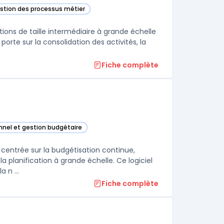
estion des processus métier
tte catégorie
ions de taille intermédiaire à grande échelle
porte sur la consolidation des activités, la
Fiche complète
onnel et gestion budgétaire
ay Adaptive Planning) dans cette catégorie
 centrée sur la budgétisation continue,
a planification à grande échelle. Ce logiciel
 n ...
Fiche complète