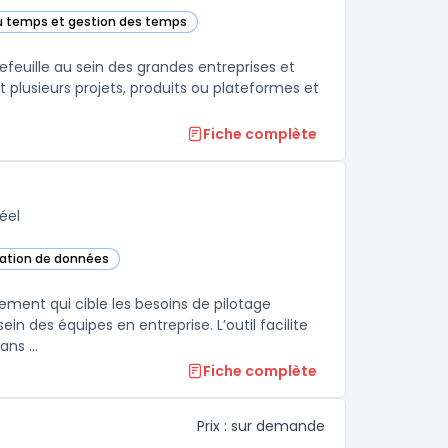
 du temps et gestion des temps
y PPM dans cette catégorie
feuille au sein des grandes entreprises et
nt plusieurs projets, produits ou plateformes et
Fiche complète
éel
isation de données
 cette catégorie
ement qui cible les besoins de pilotage
in des équipes en entreprise. L’outil facilite
ns ...
Fiche complète
Prix : sur demande