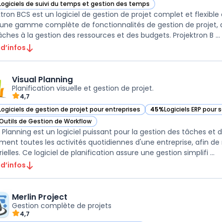
Logiciels de suivi du temps et gestion des temps
ir Projektron BCS dans cette catégorie
ktron BCS est un logiciel de gestion de projet complet et flexible 
 une gamme complète de fonctionnalités de gestion de projet, all
âches à la gestion des ressources et des budgets. Projektron B ...
 d’infos
Visual Planning
Planification visuelle et gestion de projet.
4,7
Logiciels de gestion de projet pour entreprises
45%
Logiciels ERP pour 
ir Visual Planning dans cette catégorie
— voir Visual Planning 
Outils de Gestion de Workflow
ir Visual Planning dans cette catégorie
 Planning est un logiciel puissant pour la gestion des tâches et de
ement toutes les activités quotidiennes d'une entreprise, afin d
matérielles. Ce logiciel de planification assure une gestion simplifi ...
 d’infos
Merlin Project
Gestion complète de projets
4,7