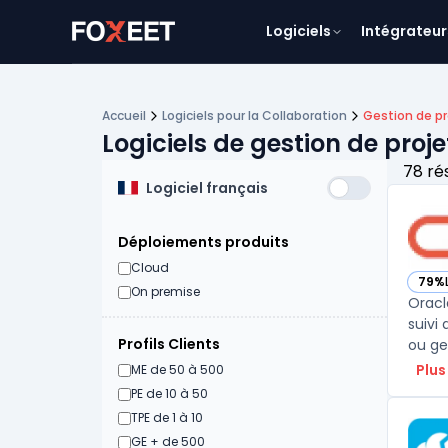
Logiciels
Intégrateur
Accueil
Logiciels pour la Collaboration
Gestion de pr
Logiciels de gestion de proj
78 ré
Logiciel français
Déploiements produits
Cloud
79%
— vo
On premise
Oracl
suivi
Profils Clients
ou ge
Plus
ME de 50 à 500
PE de 10 à 50
TPE de 1 à 10
GE + de 500