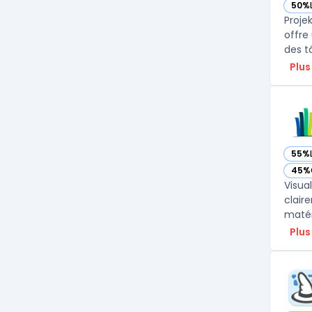
50%
— vo
Proje
offre
des t
Plus
55%
— vo
45%
— vo
Visual
clair
Plus