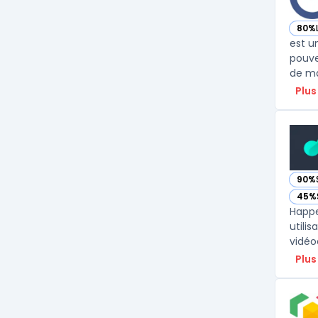
80%
— vo
est u
pouve
Plus
90%
— vo
45%
— vo
Happe
utili
vidéo
Plus