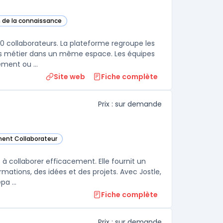
n de la connaissance
tte catégorie
00 collaborateurs. La plateforme regroupe les
ns métier dans un même espace. Les équipes
RH et communication publient des actualités ciblées par site, département ou ...
Site web
Fiche complète
Prix : sur demande
ment Collaborateur
e catégorie
 à collaborer efficacement. Elle fournit un
mations, des idées et des projets. Avec Jostle,
a ...
Fiche complète
Prix : sur demande