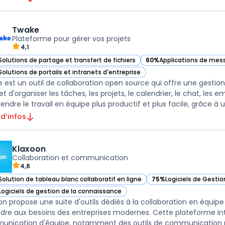
Twake
Plateforme pour gérer vos projets
4,1
Solutions de partage et transfert de fichiers
60%
Applications de mes
ir Twake dans cette catégorie
— voir Twake dans cette 
Solutions de portails et intranets d'entreprise
ir Twake dans cette catégorie
 est un outil de collaboration open source qui offre une gestion 
t d'organiser les tâches, les projets, le calendrier, le chat, les 
endre le travail en équipe plus productif et plus facile, grâce à u .
 d’infos
Klaxoon
Collaboration et communication
4,8
Solution de tableau blanc collaboratif en ligne
75%
Logiciels de Gesti
ir Klaxoon dans cette catégorie
— voir Klaxoon dans cet
Logiciels de gestion de la connaissance
ir Klaxoon dans cette catégorie
on propose une suite d'outils dédiés à la collaboration en équipe
dre aux besoins des entreprises modernes. Cette plateforme intè
nication d'équipe, notamment des outils de communication pour