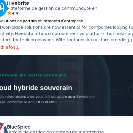
Hivebrite
Plateforme de gestion de communauté en
4,4
Solutions de portails et intranets d'entreprise
r Hivebrite dans cette catégorie
al workplace solutions are now essential for companies lookin
ctivity. Hivebrite offers a comprehensive platform that helps or
stem for their employees. With features like custom branding, pri
 d’infos
BlueSpice
Logiciel de gestion de contenu pour entreprise.