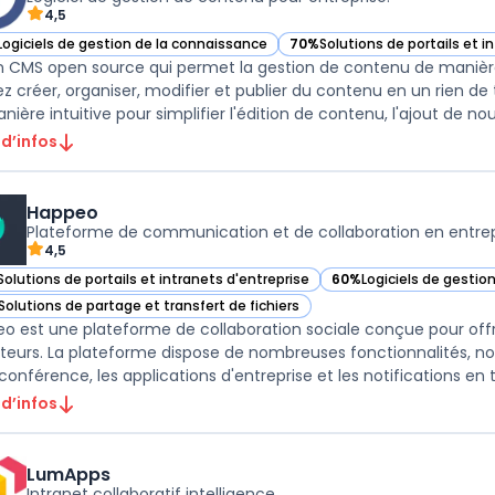
4,5
Logiciels de gestion de la connaissance
70%
Solutions de portails et i
ir BlueSpice dans cette catégorie
— voir BlueSpice dans cette c
n CMS open source qui permet la gestion de contenu de manière 
z créer, organiser, modifier et publier du contenu en un rien 
 d’infos
Happeo
Plateforme de communication et de collaboration en entrep
4,5
Solutions de portails et intranets d'entreprise
60%
Logiciels de gestio
ir Happeo dans cette catégorie
— voir Happeo dans cet
Solutions de partage et transfert de fichiers
ir Happeo dans cette catégorie
o est une plateforme de collaboration sociale conçue pour offrir
sateurs. La plateforme dispose de nombreuses fonctionnalités, 
conférence, les applications d'entreprise et les notifications en t
 d’infos
LumApps
Intranet collaboratif intelligence