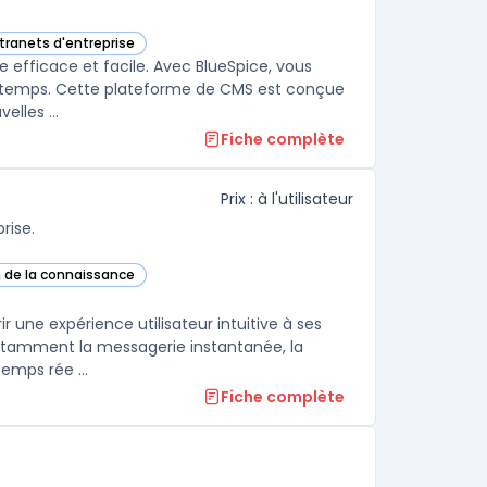
ntranets d'entreprise
atégorie
efficace et facile. Avec BlueSpice, vous
de temps. Cette plateforme de CMS est conçue
de manière intuitive pour simplifier l'édition de contenu, l'ajout de nouvelles ...
Fiche complète
Prix : à l'utilisateur
rise.
n de la connaissance
te catégorie
 une expérience utilisateur intuitive à ses
notamment la messagerie instantanée, la
emps rée ...
Fiche complète