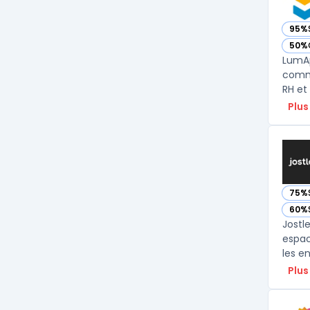
95%
— vo
50%
— vo
LumAp
commu
Plus
75%
— vo
60%
— vo
Jostl
espac
les e
Plus