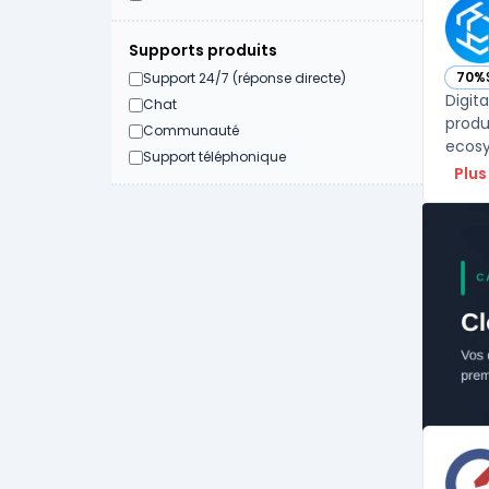
Supports produits
70%
Support 24/7 (réponse directe)
— voi
Digit
Chat
produ
Communauté
ecosy
Support téléphonique
Plus