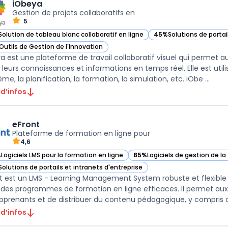
iObeya
Gestion de projets collaboratifs en
5
Solution de tableau blanc collaboratif en ligne
45%
Solutions de portai
ir iObeya dans cette catégorie
— voir iObeya dans cet
Outils de Gestion de l'Innovation
ir iObeya dans cette catégorie
a est une plateforme de travail collaboratif visuel qui permet 
, leurs connaissances et informations en temps réel. Elle est utili
me, la planification, la formation, la simulation, etc. iObe ...
 d’infos
eFront
Plateforme de formation en ligne pour
4,6
%
Logiciels LMS pour la formation en ligne
85%
Logiciels de gestion de l
ir eFront dans cette catégorie
— voir eFront dans cette caté
Solutions de portails et intranets d'entreprise
ir eFront dans cette catégorie
t est un LMS - Learning Management System robuste et flexible qu
 des programmes de formation en ligne efficaces. Il permet aux 
pprenants et de distribuer du contenu pédagogique, y compris 
 d’infos