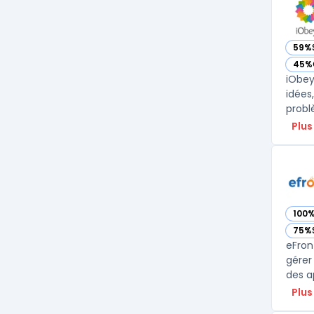
59%
— vo
45%
— vo
iObey
idées
problè
Plus
100
— vo
75%
— vo
eFron
gérer
des a
Plus