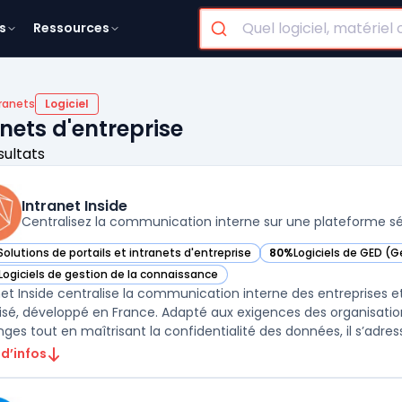
s
Ressources
tranets
Logiciel
anets d'entreprise
sultats
Intranet Inside
Centralisez la communication interne sur une plateforme s
Solutions de portails et intranets d'entreprise
80%
Logiciels de GED (
r Intranet Inside dans cette catégorie
— voir Intranet Inside d
Logiciels de gestion de la connaissance
r Intranet Inside dans cette catégorie
net Inside centralise la communication interne des entreprises et
isé, développé en France. Adapté aux exigences des organisation
ges tout en maîtrisant la confidentialité des données, il s’adresse
 d’infos