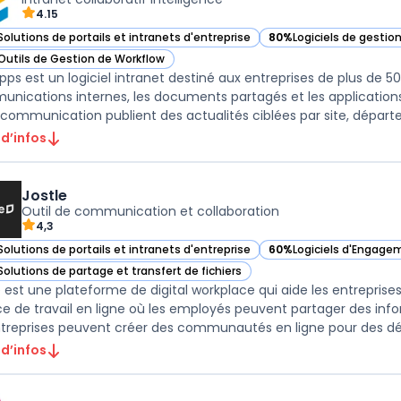
4.15
Solutions de portails et intranets d'entreprise
80%
Logiciels de gestio
ir LumApps dans cette catégorie
— voir LumApps dans ce
Outils de Gestion de Workflow
ir LumApps dans cette catégorie
ps est un logiciel intranet destiné aux entreprises de plus de 5
nications internes, les documents partagés et les applicatio
 d’infos
Jostle
Outil de communication et collaboration
4,3
Solutions de portails et intranets d'entreprise
60%
Logiciels d'Engage
ir Jostle dans cette catégorie
— voir Jostle dans cett
Solutions de partage et transfert de fichiers
ir Jostle dans cette catégorie
e est une plateforme de digital workplace qui aide les entreprises
e de travail en ligne où les employés peuvent partager des infor
ntreprises peuvent créer des communautés en ligne pour des dép
 d’infos