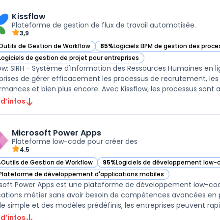
Kissflow
Plateforme de gestion de flux de travail automatisée.
3,9
Outils de Gestion de Workflow
85%
Logiciels BPM de gestion des proc
ir Kissflow dans cette catégorie
— voir Kissflow dans cette catégorie
Logiciels de gestion de projet pour entreprises
ir Kissflow dans cette catégorie
low: SIRH - Système d'Information des Ressources Humaines en l
prises de gérer efficacement les processus de recrutement, le
rmances et bien plus encore. Avec Kissflow, les processus sont au
 d’infos
Microsoft Power Apps
Plateforme low-code pour créer des
4.5
%
Outils de Gestion de Workflow
95%
Logiciels de développement low-
ir Microsoft Power Apps dans cette catégorie
— voir Microsoft Power Apps dans cett
Plateforme de développement d'applications mobiles
ir Microsoft Power Apps dans cette catégorie
soft Power Apps est une plateforme de développement low-code
cations métier sans avoir besoin de compétences avancées en
lle simple et des modèles prédéfinis, les entreprises peuvent rap
 d’infos