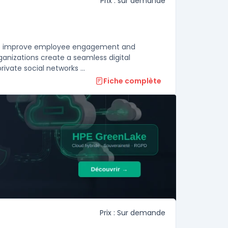
Prix : sur demande
g to improve employee engagement and
ganizations create a seamless digital
vate social networks ...
Fiche complète
Prix : Sur demande