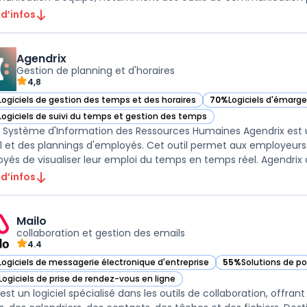
 d’infos
Agendrix
Gestion de planning et d'horaires
4,8
Logiciels de gestion des temps et des horaires
70%
Logiciels d'émar
ir Agendrix dans cette catégorie
— voir Agendrix dans c
Logiciels de suivi du temps et gestion des temps
ir Agendrix dans cette catégorie
- Système d'Information des Ressources Humaines Agendrix est 
il et des plannings d'employés. Cet outil permet aux employeurs
yés de visualiser leur emploi du temps en temps réel. Agendrix of
 d’infos
Mailo
collaboration et gestion des emails
4.4
Logiciels de messagerie électronique d'entreprise
55%
Solutions de po
ir Mailo dans cette catégorie
— voir Mailo dans c
Logiciels de prise de rendez-vous en ligne
ir Mailo dans cette catégorie
 est un logiciel spécialisé dans les outils de collaboration, offr