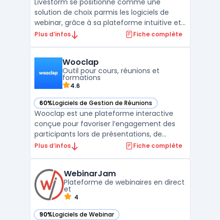
Livestorm se positionne comme une
solution de choix parmis les logiciels de
webinar, grâce à sa plateforme intuitive et
riche en fonctionnalités, destinée à faciliter
Plus d’infos
Fiche complète
l'organisation de webinars, de réunions
virtuelles, et d'événements en ligne.La force
Wooclap
de Livestorm réside dans sa capacité à
Outil pour cours, réunions et
engager ...
formations
4.6
60%
Logiciels de Gestion de Réunions
— voir Wooclap dans cette catégorie
Wooclap est une plateforme interactive
conçue pour favoriser l’engagement des
participants lors de présentations, de
formations ou de cours. Grâce à son
Plus d’infos
Fiche complète
interface intuitive, elle permet de
transformer des conférences, réunions ou
WebinarJam
sessions pédagogiques en expériences
Plateforme de webinaires en direct
dynamiques. Les utilisateurs peuv ...
et
4
90%
Logiciels de Webinar
— voir WebinarJam dans cette catégorie