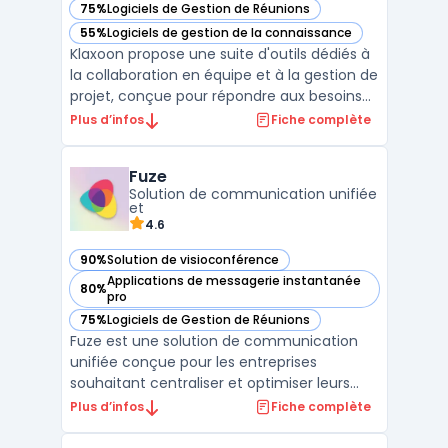
75%
Logiciels de Gestion de Réunions
— voir Klaxoon dans cette catégorie
55%
Logiciels de gestion de la connaissance
— voir Klaxoon dans cette catégorie
Klaxoon propose une suite d'outils dédiés à
la collaboration en équipe et à la gestion de
projet, conçue pour répondre aux besoins
des entreprises modernes. Cette
Plus d’infos
Fiche complète
plateforme intègre des fonctionnalités clés
pour la communication d'équipe,
Fuze
notamment des outils de communication
Solution de communication unifiée
pour équipes, qui facil ...
et
4.6
90%
Solution de visioconférence
— voir Fuze dans cette catégorie
Applications de messagerie instantanée
80%
— voir Fuze dans cette catégorie
pro
75%
Logiciels de Gestion de Réunions
— voir Fuze dans cette catégorie
Fuze est une solution de communication
unifiée conçue pour les entreprises
souhaitant centraliser et optimiser leurs
interactions internes et externes. En
Plus d’infos
Fiche complète
combinant appels vocaux et vidéo,
messagerie instantanée, et collaboration