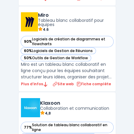
questionnaires, des sondages et bien plus
encore. Les utilisateurs peuvent participer
Miro
aux activités en temps réel depuis leur
Tableau blanc collaboratif pour
téléphone mobile ...
équipes
4.6
Logiciels de création de diagrammes et
90%
— voir Miro dans cette catégorie
flowcharts
60%
Logiciels de Gestion de Réunions
— voir Miro dans cette catégorie
50%
Outils de Gestion de Workflow
— voir Miro dans cette catégorie
Miro est un tableau blanc collaboratif en
ligne conçu pour les équipes souhaitant
structurer leurs idées, organiser des projets
et faciliter la créativité en groupe. Cet outil
Plus d’infos
Site web
Fiche complète
propose un espace visuel interactif où
chacun peut ajouter des post-it virtuels,
créer des cartes mentales et construire des
Klaxoon
...
Collaboration et communication
4,8
Solution de tableau blanc collaboratif en
77%
— voir Klaxoon dans cette catégorie
ligne