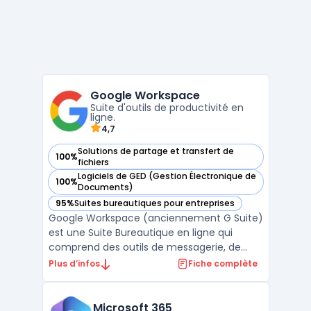
Google Workspace
Suite d'outils de productivité en
ligne.
4,7
Solutions de partage et transfert de
100%
— voir Google Workspace dans cette catégorie
fichiers
Logiciels de GED (Gestion Électronique de
100%
— voir Google Workspace dans cette catégorie
Documents)
95%
Suites bureautiques pour entreprises
— voir Google Workspace dans cette catégorie
Google Workspace (anciennement G Suite)
est une Suite Bureautique en ligne qui
comprend des outils de messagerie, de
stockage, de partage et de collaboration.
Plus d’infos
Fiche complète
Elle permet aux utilisateurs de travailler à
distance et en temps réel sur des
documents, des feuilles de calcul et des
Microsoft 365