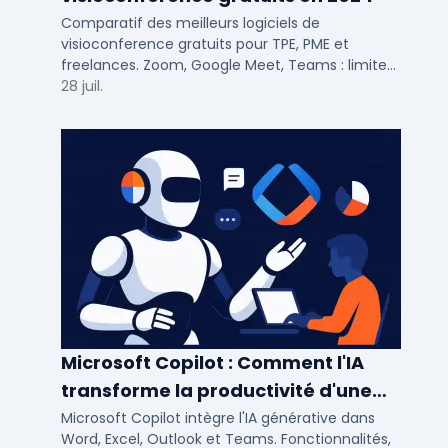
Comparatif des meilleurs logiciels de
visioconference gratuits pour TPE, PME et
freelances. Zoom, Google Meet, Teams : limites,
participants, fonctions cles pour bien choisir.
28 juil.
Microsoft Copilot : Comment l'IA
transforme la productivité d'une
PME/ETI ?
Microsoft Copilot intègre l'IA générative dans
Word, Excel, Outlook et Teams. Fonctionnalités,