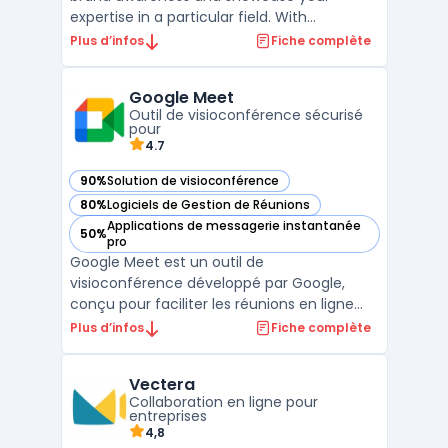
expertise in a particular field. With
BigMarker, you can easily create and host
Plus d’infos
Fiche complète
webinars, connect with your audience, and
achieve your marketing goals. Whether
Google Meet
you're looking to educate potential clients,
Outil de visioconférence sécurisé
promote your latest ...
pour
4.7
90%
Solution de visioconférence
— voir Google Meet dans cette catégorie
80%
Logiciels de Gestion de Réunions
— voir Google Meet dans cette catégorie
Applications de messagerie instantanée
50%
— voir Google Meet dans cette catégorie
pro
Google Meet est un outil de
visioconférence développé par Google,
conçu pour faciliter les réunions en ligne
sécurisées et la collaboration en temps
Plus d’infos
Fiche complète
réel. Destiné aux entreprises, Google Meet
permet d'organiser des réunions virtuelles
Vectera
avec une haute qualité audio et vidéo,
Collaboration en ligne pour
grâce à des technologies a ...
entreprises
4,8