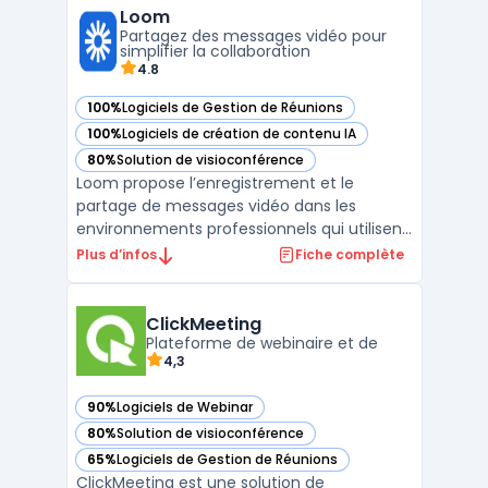
Loom
d'équipe sur une seule et même
Partagez des messages vidéo pour
plateforme, Fuze permet aux organisatio ...
simplifier la collaboration
4.8
100%
Logiciels de Gestion de Réunions
— voir Loom dans cette catégorie
100%
Logiciels de création de contenu IA
— voir Loom dans cette catégorie
80%
Solution de visioconférence
— voir Loom dans cette catégorie
Loom propose l’enregistrement et le
partage de messages vidéo dans les
environnements professionnels qui utilisent
la communication asynchrone. Dans de
Plus d’infos
Fiche complète
nombreuses équipes, la multiplication des
réunions et des emails peut affecter la
clarté et le suivi des projets, notamment
ClickMeeting
lors de la gestion de tâ ...
Plateforme de webinaire et de
4,3
90%
Logiciels de Webinar
— voir ClickMeeting dans cette catégorie
80%
Solution de visioconférence
— voir ClickMeeting dans cette catégorie
65%
Logiciels de Gestion de Réunions
— voir ClickMeeting dans cette catégorie
ClickMeeting est une solution de