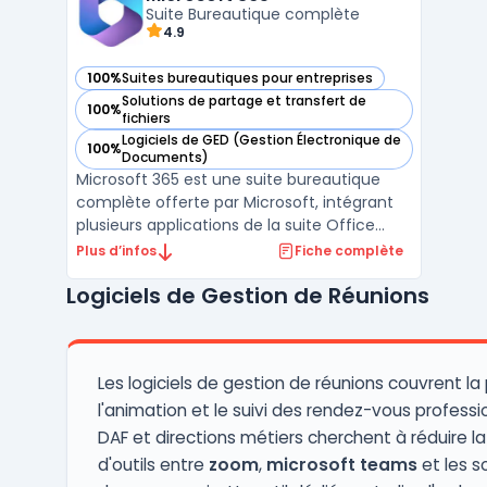
présentations. Les ou ...
Suite Bureautique complète
4.9
100%
Suites bureautiques pour entreprises
— voir Microsoft 365 dans cette catégorie
Solutions de partage et transfert de
100%
— voir Microsoft 365 dans cette catégorie
fichiers
Logiciels de GED (Gestion Électronique de
100%
— voir Microsoft 365 dans cette catégorie
Documents)
Microsoft 365 est une suite bureautique
complète offerte par Microsoft, intégrant
plusieurs applications de la suite Office
telles que Word, Excel, PowerPoint, et
Plus d’infos
Fiche complète
Outlook. Ces outils, largement reconnus,
Logiciels de Gestion de Réunions
favorisent la productivité des entreprises et
des particuliers.En complément, Microsoft
365 prop ...
Les logiciels de gestion de réunions couvrent la
l'animation et le suivi des rendez-vous professio
DAF et directions métiers cherchent à réduire la
d'outils entre
zoom
,
microsoft teams
et les s