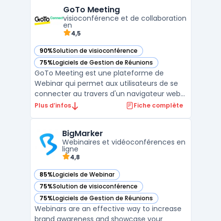
modernes. La marque se distingue par ses
GoTo Meeting
appareils VoIP de haute qualité, conçus
visioconférence et de collaboration
pour offrir une connectivité fluide ...
en
4,5
90%
Solution de visioconférence
— voir GoTo Meeting dans cette catégorie
75%
Logiciels de Gestion de Réunions
— voir GoTo Meeting dans cette catégorie
GoTo Meeting est une plateforme de
Webinar qui permet aux utilisateurs de se
connecter au travers d'un navigateur web
ou d'une application mobile. Elle offre des
Plus d’infos
Fiche complète
outils pour la présentation, l'interaction et la
collaboration avec les participants à une
BigMarker
session en ligne. L'interface de GoTo
Webinaires et vidéoconférences en
Meeting e ...
ligne
4,8
85%
Logiciels de Webinar
— voir BigMarker dans cette catégorie
75%
Solution de visioconférence
— voir BigMarker dans cette catégorie
75%
Logiciels de Gestion de Réunions
— voir BigMarker dans cette catégorie
Webinars are an effective way to increase
brand awareness and showcase your