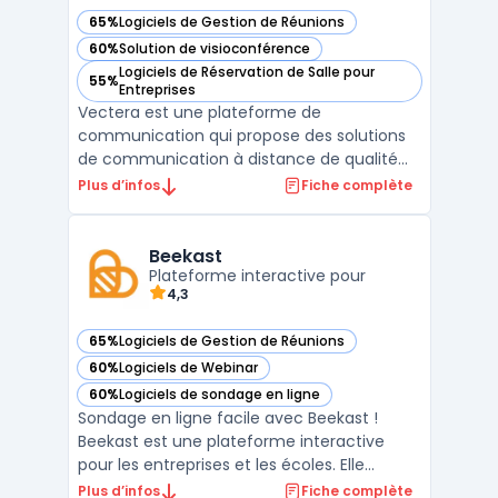
65%
Logiciels de Gestion de Réunions
— voir Vectera dans cette catégorie
60%
Solution de visioconférence
— voir Vectera dans cette catégorie
Logiciels de Réservation de Salle pour
55%
— voir Vectera dans cette catégorie
Entreprises
Vectera est une plateforme de
communication qui propose des solutions
de communication à distance de qualité
professionnelle. Elle permet de tenir des
Plus d’infos
Fiche complète
réunions en ligne, des webinaires, des
formations et des appels vidéo en un seul
et même endroit. Qu'il s'agisse de
Beekast
communiquer avec des collègues, d ...
Plateforme interactive pour
4,3
65%
Logiciels de Gestion de Réunions
— voir Beekast dans cette catégorie
60%
Logiciels de Webinar
— voir Beekast dans cette catégorie
60%
Logiciels de sondage en ligne
— voir Beekast dans cette catégorie
Sondage en ligne facile avec Beekast !
Beekast est une plateforme interactive
pour les entreprises et les écoles. Elle
permet de créer des présentations, des
Plus d’infos
Fiche complète