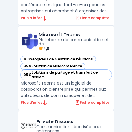
conférence en ligne tout-en-un pour les
entreprises qui cherchent à organiser des
webinaires, des réunions en ligne et des
Plus d’infos
Fiche complète
formations à distance. La plateforme
ClickMeeting offre des fonctionnalités telles
Microsoft Teams
que des outils de présentation, un tableau
Plateforme de communication et
blanc, un partage ...
de
4,5
100%
Logiciels de Gestion de Réunions
— voir Microsoft Teams dans cette catégorie
95%
Solution de visioconférence
— voir Microsoft Teams dans cette catégorie
Solutions de partage et transfert de
95%
— voir Microsoft Teams dans cette catégorie
fichiers
Microsoft Teams est un logiciel de
collaboration d'entreprise qui permet aux
utilisateurs de communiquer et de
collaborer efficacement avec des équipes
Plus d’infos
Fiche complète
distantes. Son interface utilisateur
conviviale permet aux équipes de
communiquer via des chats, des appels
Private Discuss
audio et des appels vidéo. Il offre égal ...
Communication sécurisée pour
entreprises