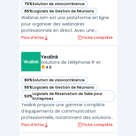
75%
Solution de visioconférence
— voir WebinarJam dans cette catégorie
65%
Logiciels de Gestion de Réunions
— voir WebinarJam dans cette catégorie
WebinarJam est une plateforme en ligne
pour organiser des webinaires
professionnels en direct. Avec une
interface facile à utiliser, WebinarJam
Plus d’infos
Fiche complète
permet aux utilisateurs de personnaliser
leur expérience de webinaire en choisissant
les modèles de page d'inscription, de
Yealink
courriel et de remerciement en fo ...
Solutions de téléphonie IP et
4.5
80%
Solution de visioconférence
— voir Yealink dans cette catégorie
55%
Logiciels de Gestion de Réunions
— voir Yealink dans cette catégorie
Logiciels de Réservation de Salle pour
50%
— voir Yealink dans cette catégorie
Entreprises
Yealink propose une gamme complète
d'équipements de communication
professionnelle, notamment des solutions
de téléphonie IP et de visioconférence
Plus d’infos
Fiche complète
adaptées aux besoins des entreprises