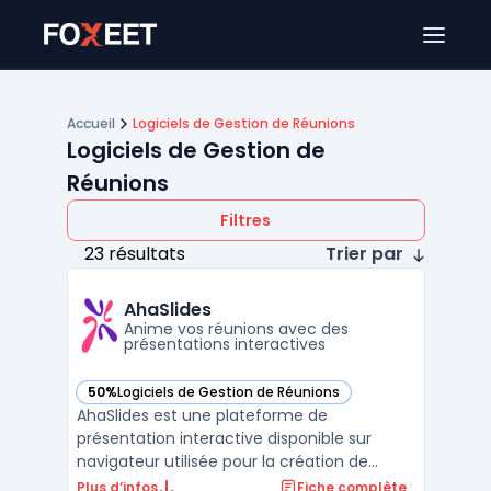
Ouver
Accueil
Logiciels de Gestion de Réunions
Logiciels de Gestion de
Réunions
Filtres
23 résultats
Trier par
AhaSlides
Anime vos réunions avec des
présentations interactives
50%
Logiciels de Gestion de Réunions
— voir AhaSlides dans cette catégorie
AhaSlides est une plateforme de
présentation interactive disponible sur
navigateur utilisée pour la création de
présentations dynamiques à destination de
Plus d’infos
Fiche complète