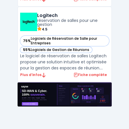
divers publics. Cette solution concerne les
enseignants, formateurs, professionnels
Logitech
des ressources humaines ainsi que les
réservation de salles pour une
animateurs de sessions e ...
gestion
4.5
Logiciels de Réservation de Salle pour
75%
— voir Logitech dans cette catégorie
Entreprises
55%
Logiciels de Gestion de Réunions
— voir Logitech dans cette catégorie
Le logiciel de réservation de salles Logitech
propose une solution intuitive et optimisée
pour la gestion des espaces de réunion.
Conçu pour répondre aux besoins des
Plus d’infos
Fiche complète
entreprises modernes, ce logiciel permet
aux équipes de planifier et de gérer
efficacement leurs réservations de salles,
contribuant a ...