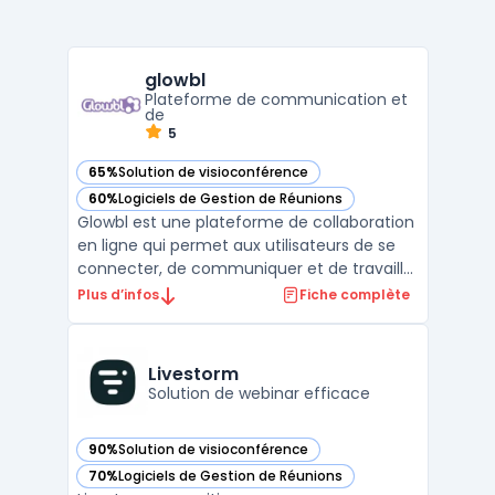
glowbl
Plateforme de communication et
de
5
65%
Solution de visioconférence
— voir glowbl dans cette catégorie
60%
Logiciels de Gestion de Réunions
— voir glowbl dans cette catégorie
Glowbl est une plateforme de collaboration
en ligne qui permet aux utilisateurs de se
connecter, de communiquer et de travailler
ensemble en temps réel, peu importe où ils
Plus d’infos
Fiche complète
se trouvent dans le monde. Cette
plateforme est conçue pour faciliter la
collaboration entre les équipes, les clients,
Livestorm
les parte ...
Solution de webinar efficace
90%
Solution de visioconférence
— voir Livestorm dans cette catégorie
70%
Logiciels de Gestion de Réunions
— voir Livestorm dans cette catégorie