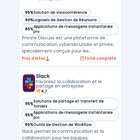
95%
Solution de visioconférence
— voir Private Discuss dans cette catégorie
90%
Logiciels de Gestion de Réunions
— voir Private Discuss dans cette catégorie
Applications de messagerie instantanée
85%
— voir Private Discuss dans cette catégorie
pro
Private Discuss est une plateforme de
communication cybersécurisée et privée,
spécialement conçue pour les
gouvernements et les entreprises sensibles.
Plus d’infos
Fiche complète
En intégrant des fonctionnalités de
communication similaires à celles de
Slack
WhatsApp, Teams et Zoom, elle se
Favorisez la collaboration et le
distingue par un niveau de chiffrement
partage en entreprise
robu ...
4,7
Solutions de partage et transfert de
95%
— voir Slack dans cette catégorie
fichiers
Applications de messagerie instantanée
95%
— voir Slack dans cette catégorie
pro
65%
Outils de Gestion de Workflow
— voir Slack dans cette catégorie
Slack permet la communication et la
collaboration pour les équipes,