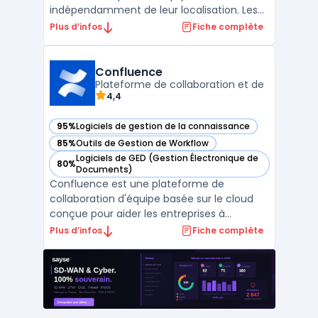
indépendamment de leur localisation. Les
entreprises utilisent Slack pour organiser
Plus d’infos
Fiche complète
leurs échanges, documents et applications
métiers dans une interface. La circulation
de l’information, la continuité des
Confluence
conversations et la recherc ...
Plateforme de collaboration et de
4,4
95%
Logiciels de gestion de la connaissance
— voir Confluence dans cette catégorie
85%
Outils de Gestion de Workflow
— voir Confluence dans cette catégorie
Logiciels de GED (Gestion Électronique de
80%
— voir Confluence dans cette catégorie
Documents)
Confluence est une plateforme de
collaboration d'équipe basée sur le cloud
conçue pour aider les entreprises à
organiser et à gérer leur contenu. Elle
Plus d’infos
Fiche complète
permet de stocker, de partager et de
retrouver des documents, et elle comprend
des fonctionnalités de Gestion Electronique
de Documents (GED) et de c ...