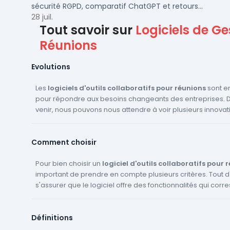
sécurité RGPD, comparatif ChatGPT et retours
concrets pour PME et ETI françaises.
28 juil.
Tout savoir sur
Logiciels de Ge
Réunions
Evolutions
Les
logiciels d'outils collaboratifs pour réunions
sont en
pour répondre aux besoins changeants des entreprises. 
venir, nous pouvons nous attendre à voir plusieurs innovat
dans ce domaine. Tout d'abord, l'intégration de l'
intellige
machine learning
devrait se généraliser. Ces technologi
Comment choisir
analyser les données des réunions, à identifier les tendan
recommandations pour améliorer l'efficacité des réunions. Ensuit
l'
Pour bien choisir un
amélioration de la réalité virtuelle
logiciel d'outils collaboratifs pour 
et de la
réalité au
permettre des réunions plus immersives et interactives, 
important de prendre en compte plusieurs critères. Tout d'a
s'assurer que le logiciel offre des fonctionnalités qui cor
participants sont à distance. De plus, nous devrions voir
intégration
besoins spécifiques. Par exemple, si vous avez besoin de 
entre les différents outils collaboratifs, perme
plus fluide entre les différentes phases d'une réunion, co
brainstorming interactif, assurez-vous que le logiciel offre 
Définitions
De même, si vous avez besoin de faire des sondages en 
la conduite et le suivi. Enfin, l'
accessibilité
et l'
inclusivité
d
être des domaines d'innovation
créer des ordres du jour collaboratifs, vérifiez que le logiciel le 