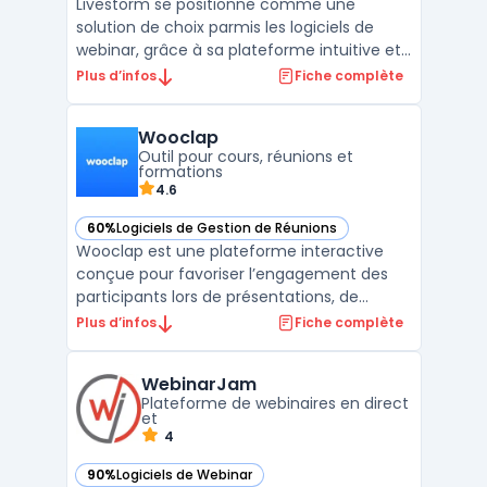
Livestorm se positionne comme une
solution de choix parmis les logiciels de
webinar, grâce à sa plateforme intuitive et
riche en fonctionnalités, destinée à faciliter
Plus d’infos
Fiche complète
l'organisation de webinars, de réunions
virtuelles, et d'événements en ligne.La force
Wooclap
de Livestorm réside dans sa capacité à
Outil pour cours, réunions et
engager ...
formations
4.6
60%
Logiciels de Gestion de Réunions
— voir Wooclap dans cette catégorie
Wooclap est une plateforme interactive
conçue pour favoriser l’engagement des
participants lors de présentations, de
formations ou de cours. Grâce à son
Plus d’infos
Fiche complète
interface intuitive, elle permet de
transformer des conférences, réunions ou
WebinarJam
sessions pédagogiques en expériences
Plateforme de webinaires en direct
dynamiques. Les utilisateurs peuv ...
et
4
90%
Logiciels de Webinar
— voir WebinarJam dans cette catégorie