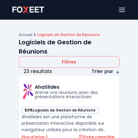
Ouver
Accueil
Logiciels de Gestion de Réunions
Logiciels de Gestion de
Réunions
Filtres
23 résultats
Trier par
AhaSlides
Anime vos réunions avec des
présentations interactives
50%
Logiciels de Gestion de Réunions
— voir AhaSlides dans cette catégorie
AhaSlides est une plateforme de
présentation interactive disponible sur
navigateur utilisée pour la création de
présentations dynamiques à destination de
Plus d’infos
Fiche complète