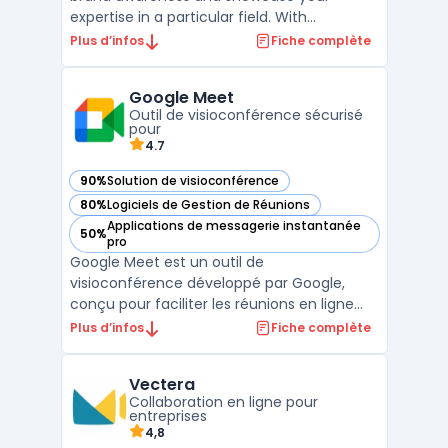
expertise in a particular field. With
BigMarker, you can easily create and host
Plus d’infos
Fiche complète
webinars, connect with your audience, and
achieve your marketing goals. Whether
Google Meet
you're looking to educate potential clients,
Outil de visioconférence sécurisé
promote your latest ...
pour
4.7
90%
Solution de visioconférence
— voir Google Meet dans cette catégorie
80%
Logiciels de Gestion de Réunions
— voir Google Meet dans cette catégorie
Applications de messagerie instantanée
50%
— voir Google Meet dans cette catégorie
pro
Google Meet est un outil de
visioconférence développé par Google,
conçu pour faciliter les réunions en ligne
sécurisées et la collaboration en temps
Plus d’infos
Fiche complète
réel. Destiné aux entreprises, Google Meet
permet d'organiser des réunions virtuelles
Vectera
avec une haute qualité audio et vidéo,
Collaboration en ligne pour
grâce à des technologies a ...
entreprises
4,8