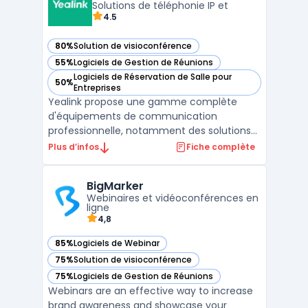
Meeting e ...
Solutions de téléphonie IP et
4.5
80%
Solution de visioconférence
— voir Yealink dans cette catégorie
55%
Logiciels de Gestion de Réunions
— voir Yealink dans cette catégorie
Logiciels de Réservation de Salle pour
50%
— voir Yealink dans cette catégorie
Entreprises
Yealink propose une gamme complète
d'équipements de communication
professionnelle, notamment des solutions
de téléphonie IP et de visioconférence
Plus d’infos
Fiche complète
adaptées aux besoins des entreprises
modernes. La marque se distingue par ses
BigMarker
appareils VoIP de haute qualité, conçus
Webinaires et vidéoconférences en
pour offrir une connectivité fluide ...
ligne
4,8
85%
Logiciels de Webinar
— voir BigMarker dans cette catégorie
75%
Solution de visioconférence
— voir BigMarker dans cette catégorie
75%
Logiciels de Gestion de Réunions
— voir BigMarker dans cette catégorie
Webinars are an effective way to increase
brand awareness and showcase your