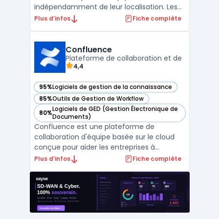
indépendamment de leur localisation. Les
entreprises utilisent Slack pour organiser
Plus d’infos
Fiche complète
leurs échanges, documents et applications
métiers dans une interface. La circulation
de l’information, la continuité des
Confluence
conversations et la recherc ...
Plateforme de collaboration et de
4,4
95%
Logiciels de gestion de la connaissance
— voir Confluence dans cette catégorie
85%
Outils de Gestion de Workflow
— voir Confluence dans cette catégorie
Logiciels de GED (Gestion Électronique de
80%
— voir Confluence dans cette catégorie
Documents)
Confluence est une plateforme de
collaboration d'équipe basée sur le cloud
conçue pour aider les entreprises à
organiser et à gérer leur contenu. Elle
Plus d’infos
Fiche complète
permet de stocker, de partager et de
retrouver des documents, et elle comprend
des fonctionnalités de Gestion Electronique
de Documents (GED) et de c ...