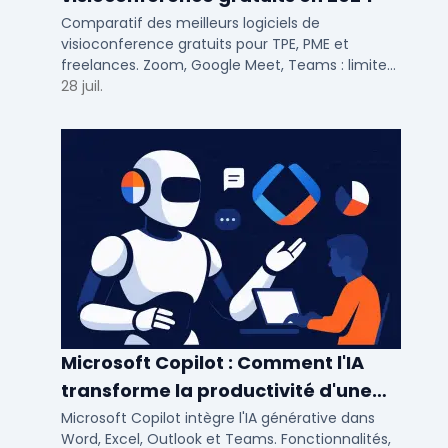
Comparatif des meilleurs logiciels de
visioconference gratuits pour TPE, PME et
freelances. Zoom, Google Meet, Teams : limites,
participants, fonctions cles pour bien choisir.
28 juil.
Microsoft Copilot : Comment l'IA
transforme la productivité d'une
PME/ETI ?
Microsoft Copilot intègre l'IA générative dans
Word, Excel, Outlook et Teams. Fonctionnalités,