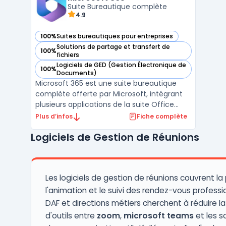
présentations. Les ou ...
Suite Bureautique complète
4.9
100%
Suites bureautiques pour entreprises
— voir Microsoft 365 dans cette catégorie
Solutions de partage et transfert de
100%
— voir Microsoft 365 dans cette catégorie
fichiers
Logiciels de GED (Gestion Électronique de
100%
— voir Microsoft 365 dans cette catégorie
Documents)
Microsoft 365 est une suite bureautique
complète offerte par Microsoft, intégrant
plusieurs applications de la suite Office
telles que Word, Excel, PowerPoint, et
Plus d’infos
Fiche complète
Outlook. Ces outils, largement reconnus,
Logiciels de Gestion de Réunions
favorisent la productivité des entreprises et
des particuliers.En complément, Microsoft
365 prop ...
Les logiciels de gestion de réunions couvrent la
l'animation et le suivi des rendez-vous professio
DAF et directions métiers cherchent à réduire la
d'outils entre
zoom
,
microsoft teams
et les s