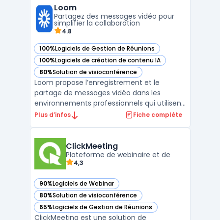
Loom
d'équipe sur une seule et même
Partagez des messages vidéo pour
plateforme, Fuze permet aux organisatio ...
simplifier la collaboration
4.8
100%
Logiciels de Gestion de Réunions
— voir Loom dans cette catégorie
100%
Logiciels de création de contenu IA
— voir Loom dans cette catégorie
80%
Solution de visioconférence
— voir Loom dans cette catégorie
Loom propose l’enregistrement et le
partage de messages vidéo dans les
environnements professionnels qui utilisent
la communication asynchrone. Dans de
Plus d’infos
Fiche complète
nombreuses équipes, la multiplication des
réunions et des emails peut affecter la
clarté et le suivi des projets, notamment
ClickMeeting
lors de la gestion de tâ ...
Plateforme de webinaire et de
4,3
90%
Logiciels de Webinar
— voir ClickMeeting dans cette catégorie
80%
Solution de visioconférence
— voir ClickMeeting dans cette catégorie
65%
Logiciels de Gestion de Réunions
— voir ClickMeeting dans cette catégorie
ClickMeeting est une solution de