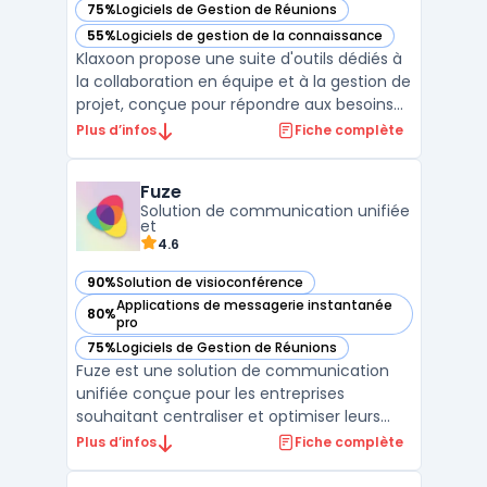
75%
Logiciels de Gestion de Réunions
— voir Klaxoon dans cette catégorie
55%
Logiciels de gestion de la connaissance
— voir Klaxoon dans cette catégorie
Klaxoon propose une suite d'outils dédiés à
la collaboration en équipe et à la gestion de
projet, conçue pour répondre aux besoins
des entreprises modernes. Cette
Plus d’infos
Fiche complète
plateforme intègre des fonctionnalités clés
pour la communication d'équipe,
Fuze
notamment des outils de communication
Solution de communication unifiée
pour équipes, qui facil ...
et
4.6
90%
Solution de visioconférence
— voir Fuze dans cette catégorie
Applications de messagerie instantanée
80%
— voir Fuze dans cette catégorie
pro
75%
Logiciels de Gestion de Réunions
— voir Fuze dans cette catégorie
Fuze est une solution de communication
unifiée conçue pour les entreprises
souhaitant centraliser et optimiser leurs
interactions internes et externes. En
Plus d’infos
Fiche complète
combinant appels vocaux et vidéo,
messagerie instantanée, et collaboration