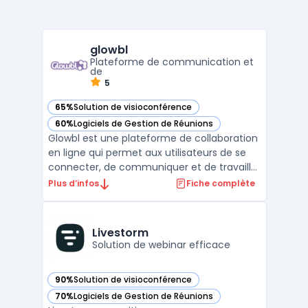
glowbl
Plateforme de communication et
de
5
65%
Solution de visioconférence
— voir glowbl dans cette catégorie
60%
Logiciels de Gestion de Réunions
— voir glowbl dans cette catégorie
Glowbl est une plateforme de collaboration
en ligne qui permet aux utilisateurs de se
connecter, de communiquer et de travailler
ensemble en temps réel, peu importe où ils
Plus d’infos
Fiche complète
se trouvent dans le monde. Cette
plateforme est conçue pour faciliter la
collaboration entre les équipes, les clients,
Livestorm
les parte ...
Solution de webinar efficace
90%
Solution de visioconférence
— voir Livestorm dans cette catégorie
70%
Logiciels de Gestion de Réunions
— voir Livestorm dans cette catégorie