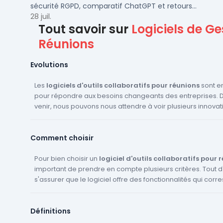
sécurité RGPD, comparatif ChatGPT et retours
concrets pour PME et ETI françaises.
28 juil.
Tout savoir sur
Logiciels de Ge
Réunions
Evolutions
Les
logiciels d'outils collaboratifs pour réunions
sont en
pour répondre aux besoins changeants des entreprises. 
venir, nous pouvons nous attendre à voir plusieurs innovat
dans ce domaine. Tout d'abord, l'intégration de l'
intellige
machine learning
devrait se généraliser. Ces technologi
Comment choisir
analyser les données des réunions, à identifier les tendan
recommandations pour améliorer l'efficacité des réunions. Ensuit
l'
Pour bien choisir un
amélioration de la réalité virtuelle
logiciel d'outils collaboratifs pour 
et de la
réalité au
permettre des réunions plus immersives et interactives, 
important de prendre en compte plusieurs critères. Tout d'a
s'assurer que le logiciel offre des fonctionnalités qui cor
participants sont à distance. De plus, nous devrions voir
intégration
besoins spécifiques. Par exemple, si vous avez besoin de 
entre les différents outils collaboratifs, perme
plus fluide entre les différentes phases d'une réunion, co
brainstorming interactif, assurez-vous que le logiciel offre 
Définitions
De même, si vous avez besoin de faire des sondages en 
la conduite et le suivi. Enfin, l'
accessibilité
et l'
inclusivité
d
être des domaines d'innovation
créer des ordres du jour collaboratifs, vérifiez que le logiciel le 