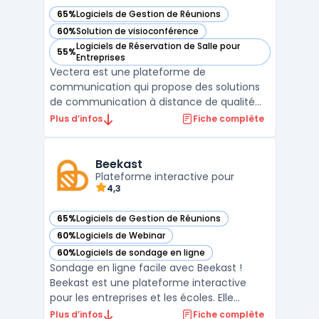
65%
Logiciels de Gestion de Réunions
— voir Vectera dans cette catégorie
60%
Solution de visioconférence
— voir Vectera dans cette catégorie
Logiciels de Réservation de Salle pour
55%
— voir Vectera dans cette catégorie
Entreprises
Vectera est une plateforme de
communication qui propose des solutions
de communication à distance de qualité
professionnelle. Elle permet de tenir des
Plus d’infos
Fiche complète
réunions en ligne, des webinaires, des
formations et des appels vidéo en un seul
et même endroit. Qu'il s'agisse de
Beekast
communiquer avec des collègues, d ...
Plateforme interactive pour
4,3
65%
Logiciels de Gestion de Réunions
— voir Beekast dans cette catégorie
60%
Logiciels de Webinar
— voir Beekast dans cette catégorie
60%
Logiciels de sondage en ligne
— voir Beekast dans cette catégorie
Sondage en ligne facile avec Beekast !
Beekast est une plateforme interactive
pour les entreprises et les écoles. Elle
permet de créer des présentations, des
Plus d’infos
Fiche complète