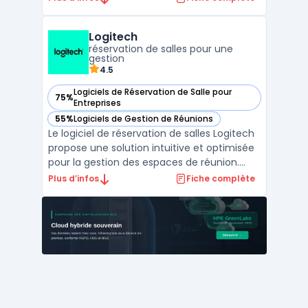
divers publics. Cette solution concerne les
enseignants, formateurs, professionnels
Logitech
des ressources humaines ainsi que les
réservation de salles pour une
animateurs de sessions e ...
gestion
4.5
Logiciels de Réservation de Salle pour
75%
— voir Logitech dans cette catégorie
Entreprises
55%
Logiciels de Gestion de Réunions
— voir Logitech dans cette catégorie
Le logiciel de réservation de salles Logitech
propose une solution intuitive et optimisée
pour la gestion des espaces de réunion.
Conçu pour répondre aux besoins des
Plus d’infos
Fiche complète
entreprises modernes, ce logiciel permet
aux équipes de planifier et de gérer
efficacement leurs réservations de salles,
contribuant a ...