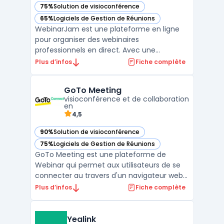
75%
Solution de visioconférence
— voir WebinarJam dans cette catégorie
65%
Logiciels de Gestion de Réunions
— voir WebinarJam dans cette catégorie
WebinarJam est une plateforme en ligne
pour organiser des webinaires
professionnels en direct. Avec une
interface facile à utiliser, WebinarJam
Plus d’infos
Fiche complète
permet aux utilisateurs de personnaliser
leur expérience de webinaire en choisissant
GoTo Meeting
les modèles de page d'inscription, de
visioconférence et de collaboration
courriel et de remerciement en fo ...
en
4,5
90%
Solution de visioconférence
— voir GoTo Meeting dans cette catégorie
75%
Logiciels de Gestion de Réunions
— voir GoTo Meeting dans cette catégorie
GoTo Meeting est une plateforme de
Webinar qui permet aux utilisateurs de se
connecter au travers d'un navigateur web
ou d'une application mobile. Elle offre des
Plus d’infos
Fiche complète
outils pour la présentation, l'interaction et la
collaboration avec les participants à une
session en ligne. L'interface de GoTo
Yealink