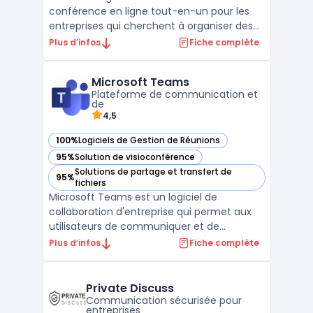
conférence en ligne tout-en-un pour les
entreprises qui cherchent à organiser des
webinaires, des réunions en ligne et des
Plus d’infos
Fiche complète
formations à distance. La plateforme
ClickMeeting offre des fonctionnalités telles
Microsoft Teams
que des outils de présentation, un tableau
Plateforme de communication et
blanc, un partage ...
de
4,5
100%
Logiciels de Gestion de Réunions
— voir Microsoft Teams dans cette catégorie
95%
Solution de visioconférence
— voir Microsoft Teams dans cette catégorie
Solutions de partage et transfert de
95%
— voir Microsoft Teams dans cette catégorie
fichiers
Microsoft Teams est un logiciel de
collaboration d'entreprise qui permet aux
utilisateurs de communiquer et de
collaborer efficacement avec des équipes
Plus d’infos
Fiche complète
distantes. Son interface utilisateur
conviviale permet aux équipes de
communiquer via des chats, des appels
Private Discuss
audio et des appels vidéo. Il offre égal ...
Communication sécurisée pour
entreprises