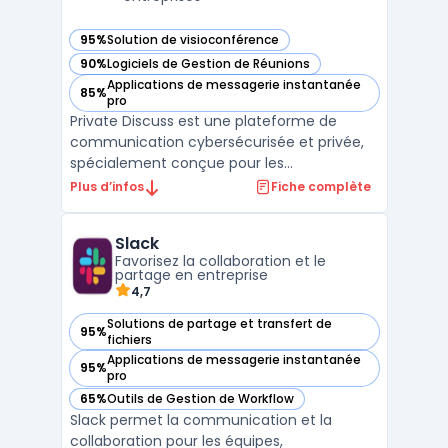
95%
Solution de visioconférence
— voir Private Discuss dans cette catégorie
90%
Logiciels de Gestion de Réunions
— voir Private Discuss dans cette catégorie
Applications de messagerie instantanée
85%
— voir Private Discuss dans cette catégorie
pro
Private Discuss est une plateforme de
communication cybersécurisée et privée,
spécialement conçue pour les
gouvernements et les entreprises sensibles.
Plus d’infos
Fiche complète
En intégrant des fonctionnalités de
communication similaires à celles de
Slack
WhatsApp, Teams et Zoom, elle se
Favorisez la collaboration et le
distingue par un niveau de chiffrement
partage en entreprise
robu ...
4,7
Solutions de partage et transfert de
95%
— voir Slack dans cette catégorie
fichiers
Applications de messagerie instantanée
95%
— voir Slack dans cette catégorie
pro
65%
Outils de Gestion de Workflow
— voir Slack dans cette catégorie
Slack permet la communication et la
collaboration pour les équipes,