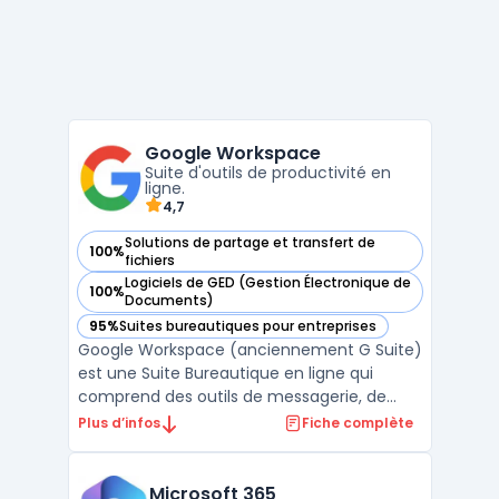
Google Workspace
Suite d'outils de productivité en
ligne.
4,7
Solutions de partage et transfert de
100%
— voir Google Workspace dans cette catégorie
fichiers
Logiciels de GED (Gestion Électronique de
100%
— voir Google Workspace dans cette catégorie
Documents)
95%
Suites bureautiques pour entreprises
— voir Google Workspace dans cette catégorie
Google Workspace (anciennement G Suite)
est une Suite Bureautique en ligne qui
comprend des outils de messagerie, de
stockage, de partage et de collaboration.
Plus d’infos
Fiche complète
Elle permet aux utilisateurs de travailler à
distance et en temps réel sur des
documents, des feuilles de calcul et des
Microsoft 365