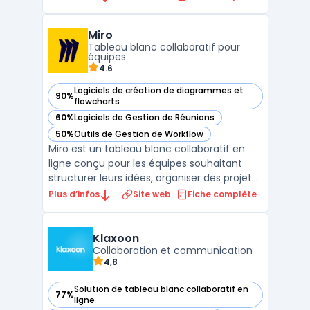
questionnaires, des sondages et bien plus
encore. Les utilisateurs peuvent participer
Miro
aux activités en temps réel depuis leur
Tableau blanc collaboratif pour
téléphone mobile ...
équipes
4.6
Logiciels de création de diagrammes et
90%
— voir Miro dans cette catégorie
flowcharts
60%
Logiciels de Gestion de Réunions
— voir Miro dans cette catégorie
50%
Outils de Gestion de Workflow
— voir Miro dans cette catégorie
Miro est un tableau blanc collaboratif en
ligne conçu pour les équipes souhaitant
structurer leurs idées, organiser des projets
et faciliter la créativité en groupe. Cet outil
Plus d’infos
Site web
Fiche complète
propose un espace visuel interactif où
chacun peut ajouter des post-it virtuels,
créer des cartes mentales et construire des
Klaxoon
...
Collaboration et communication
4,8
Solution de tableau blanc collaboratif en
77%
— voir Klaxoon dans cette catégorie
ligne