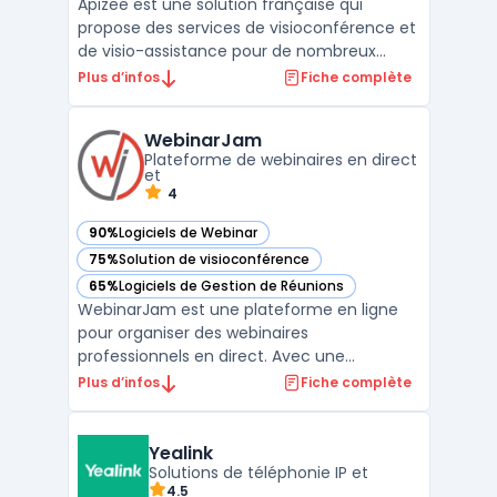
Apizee est une solution française qui
propose des services de visioconférence et
de visio-assistance pour de nombreux
secteurs comme la santé, l’industrie, et le
Plus d’infos
Fiche complète
service client. La plateforme repose sur le
protocole WebRTC, ce qui permet de lancer
WebinarJam
des visioconférences directement depuis
Plateforme de webinaires en direct
un navigateu ...
et
4
90%
Logiciels de Webinar
— voir WebinarJam dans cette catégorie
75%
Solution de visioconférence
— voir WebinarJam dans cette catégorie
65%
Logiciels de Gestion de Réunions
— voir WebinarJam dans cette catégorie
WebinarJam est une plateforme en ligne
pour organiser des webinaires
professionnels en direct. Avec une
interface facile à utiliser, WebinarJam
Plus d’infos
Fiche complète
permet aux utilisateurs de personnaliser
leur expérience de webinaire en choisissant
les modèles de page d'inscription, de
Yealink
courriel et de remerciement en fo ...
Solutions de téléphonie IP et
4.5