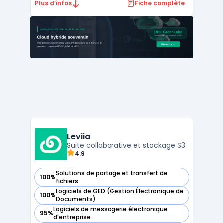
gouvernements et les entreprises sensibles.
Plus d’infos
Fiche complète
En intégrant des fonctionnalités de
communication similaires à celles de
WhatsApp, Teams et Zoom, elle se
distingue par un niveau de chiffrement
robu ...
Leviia
Suite collaborative et stockage S3
4.9
Solutions de partage et transfert de
100%
— voir Leviia dans cette catégorie
fichiers
Logiciels de GED (Gestion Électronique de
100%
— voir Leviia dans cette catégorie
Documents)
Logiciels de messagerie électronique
95%
— voir Leviia dans cette catégorie
d'entreprise