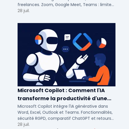
freelances. Zoom, Google Meet, Teams : limites,
participants, fonctions cles pour bien choisir.
28 juil.
Microsoft Copilot : Comment l'IA
transforme la productivité d'une
PME/ETI ?
Microsoft Copilot intègre l'IA générative dans
Word, Excel, Outlook et Teams. Fonctionnalités,
sécurité RGPD, comparatif ChatGPT et retours
concrets pour PME et ETI françaises.
28 juil.