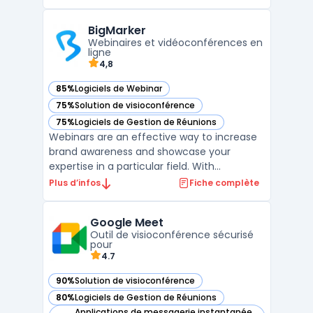
outils pour la présentation, l'interaction et la
collaboration avec les participants à une
BigMarker
session en ligne. L'interface de GoTo
Webinaires et vidéoconférences en
Meeting e ...
ligne
4,8
85%
Logiciels de Webinar
— voir BigMarker dans cette catégorie
75%
Solution de visioconférence
— voir BigMarker dans cette catégorie
75%
Logiciels de Gestion de Réunions
— voir BigMarker dans cette catégorie
Webinars are an effective way to increase
brand awareness and showcase your
expertise in a particular field. With
BigMarker, you can easily create and host
Plus d’infos
Fiche complète
webinars, connect with your audience, and
achieve your marketing goals. Whether
Google Meet
you're looking to educate potential clients,
Outil de visioconférence sécurisé
promote your latest ...
pour
4.7
90%
Solution de visioconférence
— voir Google Meet dans cette catégorie
80%
Logiciels de Gestion de Réunions
— voir Google Meet dans cette catégorie
Applications de messagerie instantanée