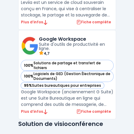
Leviia est un service de cloud souverain
conçu en France, qui vise à centraliser le
stockage, le partage et la sauvegarde de
données pour des usages professionnels.
Plus d’infos
Fiche complète
L’éditeur met en avant un hébergement
exclusivement en France, une conformité
Google Workspace
RGPD, ainsi que des certifications ISO 27001
Suite d'outils de productivité en
et HDS (selo ...
ligne.
4,7
Solutions de partage et transfert de
100%
— voir Google Workspace dans cette catégorie
fichiers
Logiciels de GED (Gestion Électronique de
100%
— voir Google Workspace dans cette catégorie
Documents)
95%
Suites bureautiques pour entreprises
— voir Google Workspace dans cette catégorie
Google Workspace (anciennement G Suite)
est une Suite Bureautique en ligne qui
comprend des outils de messagerie, de
stockage, de partage et de collaboration.
Plus d’infos
Fiche complète
Elle permet aux utilisateurs de travailler à
Solution de visioconférence
distance et en temps réel sur des
documents, des feuilles de calcul et des