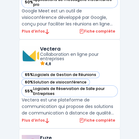
50%
— voir Google Meet dans cette catégorie
pro
Google Meet est un outil de
visioconférence développé par Google,
conçu pour faciliter les réunions en ligne
sécurisées et la collaboration en temps
Plus d’infos
Fiche complète
réel. Destiné aux entreprises, Google Meet
permet d'organiser des réunions virtuelles
Vectera
avec une haute qualité audio et vidéo,
Collaboration en ligne pour
grâce à des technologies a ...
entreprises
4,8
65%
Logiciels de Gestion de Réunions
— voir Vectera dans cette catégorie
60%
Solution de visioconférence
— voir Vectera dans cette catégorie
Logiciels de Réservation de Salle pour
55%
— voir Vectera dans cette catégorie
Entreprises
Vectera est une plateforme de
communication qui propose des solutions
de communication à distance de qualité
professionnelle. Elle permet de tenir des
Plus d’infos
Fiche complète
réunions en ligne, des webinaires, des
formations et des appels vidéo en un seul
Fuze