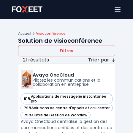
Ouver
Accueil
Visioconférence
Solution de visioconférence
Filtres
21 résultats
Trier par
Avaya OneCloud
Pilotez les communications et la
collaboration en entreprise
Applications de messagerie instantanée
81%
— voir Avaya OneCloud dans cette catégorie
pro
79%
Solutions de centre d'appels et call center
— voir Avaya OneCloud dans cette catégorie
75%
Outils de Gestion de Workflow
— voir Avaya OneCloud dans cette catégorie
Avaya OneCloud centralise la gestion des
communications unifiées et des centres de