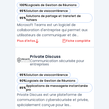
100%
Logiciels de Gestion de Réunions
— voir Microsoft Teams dans cette catégorie
95%
Solution de visioconférence
— voir Microsoft Teams dans cette catégorie
Solutions de partage et transfert de
95%
— voir Microsoft Teams dans cette catégorie
fichiers
Microsoft Teams est un logiciel de
collaboration d'entreprise qui permet aux
utilisateurs de communiquer et de
collaborer efficacement avec des équipes
Plus d’infos
Fiche complète
distantes. Son interface utilisateur
conviviale permet aux équipes de
communiquer via des chats, des appels
Private Discuss
audio et des appels vidéo. Il offre égal ...
Communication sécurisée pour
entreprises
95%
Solution de visioconférence
— voir Private Discuss dans cette catégorie
90%
Logiciels de Gestion de Réunions
— voir Private Discuss dans cette catégorie
Applications de messagerie instantanée
85%
— voir Private Discuss dans cette catégorie
pro
Private Discuss est une plateforme de
communication cybersécurisée et privée,
spécialement conçue pour les