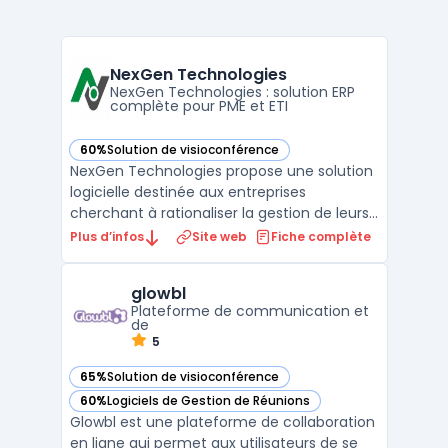
NexGen Technologies
NexGen Technologies : solution ERP
complète pour PME et ETI
60%
Solution de visioconférence
— voir NexGen Technologies dans cette catégorie
NexGen Technologies propose une solution
logicielle destinée aux entreprises
cherchant à rationaliser la gestion de leurs
processus internes. Le logiciel répond à la
Plus d’infos
Site web
Fiche complète
problématique métier liée à la
centralisation des données, à
glowbl
l’automatisation des processus métiers et à
Plateforme de communication et
la nécessité de disposer d’ou ...
de
5
65%
Solution de visioconférence
— voir glowbl dans cette catégorie
60%
Logiciels de Gestion de Réunions
— voir glowbl dans cette catégorie
Glowbl est une plateforme de collaboration
en ligne qui permet aux utilisateurs de se