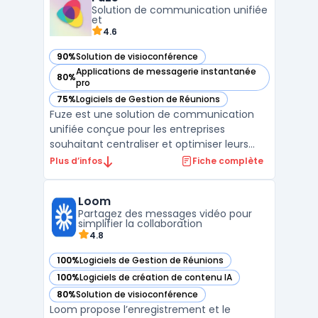
et même endroit. Qu'il s'agisse de
Solution de communication unifiée
communiquer avec des collègues, d ...
et
4.6
90%
Solution de visioconférence
— voir Fuze dans cette catégorie
Applications de messagerie instantanée
80%
— voir Fuze dans cette catégorie
pro
75%
Logiciels de Gestion de Réunions
— voir Fuze dans cette catégorie
Fuze est une solution de communication
unifiée conçue pour les entreprises
souhaitant centraliser et optimiser leurs
interactions internes et externes. En
Plus d’infos
Fiche complète
combinant appels vocaux et vidéo,
messagerie instantanée, et collaboration
Loom
d'équipe sur une seule et même
Partagez des messages vidéo pour
plateforme, Fuze permet aux organisatio ...
simplifier la collaboration
4.8
100%
Logiciels de Gestion de Réunions
— voir Loom dans cette catégorie
100%
Logiciels de création de contenu IA
— voir Loom dans cette catégorie
80%
Solution de visioconférence
— voir Loom dans cette catégorie
Loom propose l’enregistrement et le