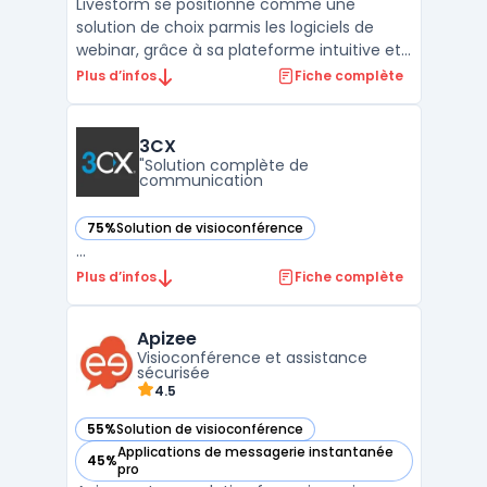
Livestorm se positionne comme une
solution de choix parmis les logiciels de
webinar, grâce à sa plateforme intuitive et
riche en fonctionnalités, destinée à faciliter
Plus d’infos
Fiche complète
l'organisation de webinars, de réunions
virtuelles, et d'événements en ligne.La force
de Livestorm réside dans sa capacité à
3CX
engager ...
"Solution complète de
communication
75%
Solution de visioconférence
— voir 3CX dans cette catégorie
...
Plus d’infos
Fiche complète
Apizee
Visioconférence et assistance
sécurisée
4.5
55%
Solution de visioconférence
— voir Apizee dans cette catégorie
Applications de messagerie instantanée
45%
— voir Apizee dans cette catégorie
pro