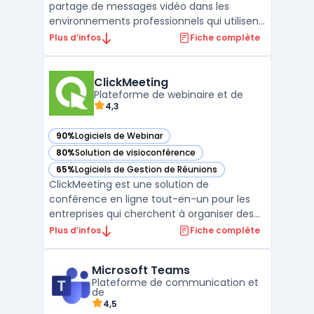
partage de messages vidéo dans les
environnements professionnels qui utilisent
la communication asynchrone. Dans de
Plus d’infos
Fiche complète
nombreuses équipes, la multiplication des
réunions et des emails peut affecter la
clarté et le suivi des projets, notamment
ClickMeeting
lors de la gestion de tâ ...
Plateforme de webinaire et de
4,3
90%
Logiciels de Webinar
— voir ClickMeeting dans cette catégorie
80%
Solution de visioconférence
— voir ClickMeeting dans cette catégorie
65%
Logiciels de Gestion de Réunions
— voir ClickMeeting dans cette catégorie
ClickMeeting est une solution de
conférence en ligne tout-en-un pour les
entreprises qui cherchent à organiser des
webinaires, des réunions en ligne et des
Plus d’infos
Fiche complète
formations à distance. La plateforme
ClickMeeting offre des fonctionnalités telles
Microsoft Teams
que des outils de présentation, un tableau
Plateforme de communication et
blanc, un partage ...
de
4,5