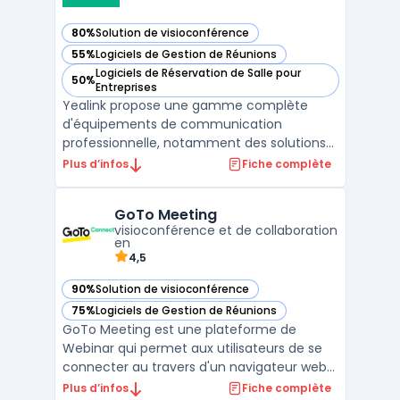
80%
Solution de visioconférence
— voir Yealink dans cette catégorie
55%
Logiciels de Gestion de Réunions
— voir Yealink dans cette catégorie
Logiciels de Réservation de Salle pour
50%
— voir Yealink dans cette catégorie
Entreprises
Yealink propose une gamme complète
d'équipements de communication
professionnelle, notamment des solutions
de téléphonie IP et de visioconférence
Plus d’infos
Fiche complète
adaptées aux besoins des entreprises
modernes. La marque se distingue par ses
GoTo Meeting
appareils VoIP de haute qualité, conçus
visioconférence et de collaboration
pour offrir une connectivité fluide ...
en
4,5
90%
Solution de visioconférence
— voir GoTo Meeting dans cette catégorie
75%
Logiciels de Gestion de Réunions
— voir GoTo Meeting dans cette catégorie
GoTo Meeting est une plateforme de
Webinar qui permet aux utilisateurs de se
connecter au travers d'un navigateur web
ou d'une application mobile. Elle offre des
Plus d’infos
Fiche complète