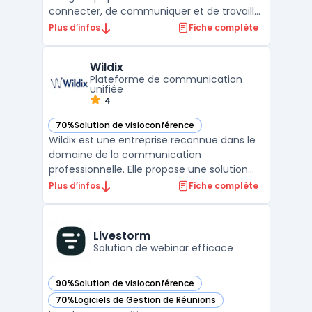
connecter, de communiquer et de travailler
ensemble en temps réel, peu importe où ils
Plus d’infos
Fiche complète
se trouvent dans le monde. Cette
plateforme est conçue pour faciliter la
Wildix
collaboration entre les équipes, les clients,
Plateforme de communication
les parte ...
unifiée
4
70%
Solution de visioconférence
— voir Wildix dans cette catégorie
Wildix est une entreprise reconnue dans le
domaine de la communication
professionnelle. Elle propose une solution
innovante pour les centres d'appel,
Plus d’infos
Fiche complète
permettant une gestion efficace des
interactions avec les clients. Grâce à la
plateforme Wildix, les entreprises peuvent
Livestorm
centraliser toutes leurs comm ...
Solution de webinar efficace
90%
Solution de visioconférence
— voir Livestorm dans cette catégorie
70%
Logiciels de Gestion de Réunions
— voir Livestorm dans cette catégorie