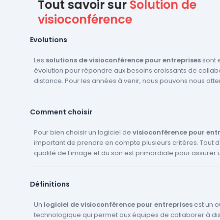
Tout savoir sur
Solution de
visioconférence
Evolutions
Les
solutions de visioconférence pour entreprises
sont 
évolution pour répondre aux besoins croissants de collab
distance. Pour les années à venir, nous pouvons nous atte
plusieurs innovations majeures. Tout d'abord, l'intégration
l'Intelligence Artificielle (IA) devrait se généraliser. Cela p
Comment choisir
traduire par des fonctionnalités de transcription automati
traduction en temps réel ou encore de suivi des participant
l'expérience utilisateur devrait être grandement amélior
Pour bien choisir un logiciel de
visioconférence pour entr
interfaces plus intuitives et personnalisables. Enfin, la sécu
important de prendre en compte plusieurs critères. Tout d
communications est un enjeu majeur et les fournisseurs 
qualité de l'image et du son est primordiale pour assurer
visioconférence
communication entre les participants. Ensuite, la facilité d'u
travaillent constamment à renforcer leur
de chiffrement et de protection des données.
logiciel est un critère à ne pas négliger. Un logiciel facile à 
Définitions
permettra à tous les employés de l'entreprise de l'utiliser s
quel que soit leur niveau de compétence en informatique. D
important de vérifier si le logiciel offre la possibilité de p
Un
logiciel de visioconférence pour entreprises
est un ou
documents ou des écrans pendant la visioconférence, ce 
technologique qui permet aux équipes de collaborer à di