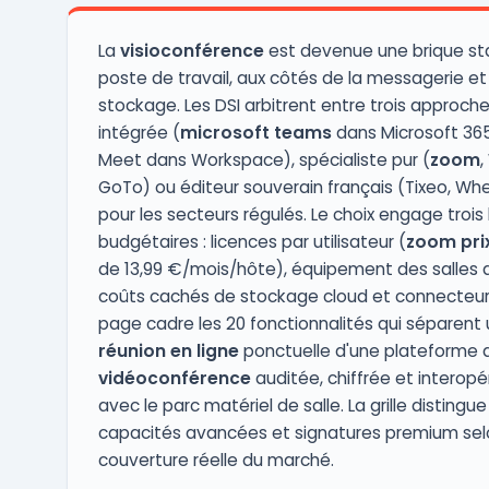
présentations. Les ou ...
La
visioconférence
est devenue une brique st
poste de travail, aux côtés de la messagerie et
stockage. Les DSI arbitrent entre trois approches
intégrée (
microsoft teams
dans Microsoft 36
Meet dans Workspace), spécialiste pur (
zoom
,
GoTo) ou éditeur souverain français (Tixeo, Wh
pour les secteurs régulés. Le choix engage trois 
budgétaires : licences par utilisateur (
zoom pri
de 13,99 €/mois/hôte), équipement des salles d
coûts cachés de stockage cloud et connecteur
page cadre les 20 fonctionnalités qui séparent u
réunion en ligne
ponctuelle d'une plateforme 
vidéoconférence
auditée, chiffrée et interopé
avec le parc matériel de salle. La grille distingue
capacités avancées et signatures premium sel
couverture réelle du marché.