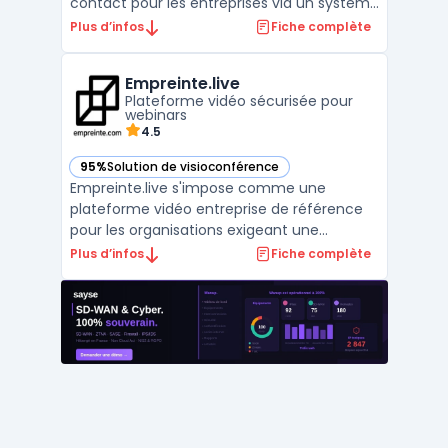
contact pour les entreprises via un système
d’abonnement. Les organisations disposent
Plus d’infos
Fiche complète
ainsi d’un modèle OPEX, évitant l’achat de
licences perpétuelles et maîtrisant leurs
Empreinte.live
coûts. Ce service permet de déployer des
Plateforme vidéo sécurisée pour
outil ...
webinars
4.5
95%
Solution de visioconférence
— voir Empreinte.live dans cette catégorie
Empreinte.live s'impose comme une
plateforme vidéo entreprise de référence
pour les organisations exigeant une
sécurité absolue. Cette solution française
Plus d’infos
Fiche complète
unifiée permet de gérer l'intégralité du
cycle de vie des contenus médias, de la
captation à la diffusion. Grâce à son
infrastructure robuste, ell ...