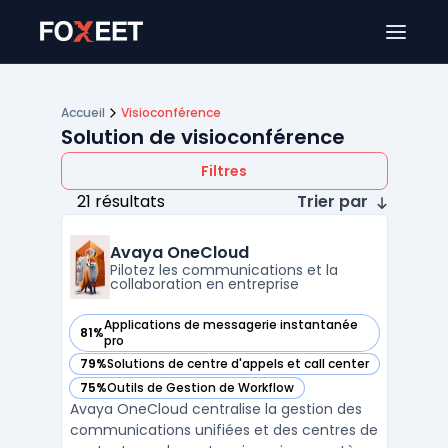
Ouver
Accueil
Visioconférence
Solution de visioconférence
Filtres
21 résultats
Trier par
Avaya OneCloud
Pilotez les communications et la
collaboration en entreprise
Applications de messagerie instantanée
81%
— voir Avaya OneCloud dans cette catégorie
pro
79%
Solutions de centre d'appels et call center
— voir Avaya OneCloud dans cette catégorie
75%
Outils de Gestion de Workflow
— voir Avaya OneCloud dans cette catégorie
Avaya OneCloud centralise la gestion des
communications unifiées et des centres de