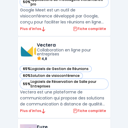
50%
— voir Google Meet dans cette catégorie
pro
Google Meet est un outil de
visioconférence développé par Google,
conçu pour faciliter les réunions en ligne
sécurisées et la collaboration en temps
Plus d’infos
Fiche complète
réel. Destiné aux entreprises, Google Meet
permet d'organiser des réunions virtuelles
Vectera
avec une haute qualité audio et vidéo,
Collaboration en ligne pour
grâce à des technologies a ...
entreprises
4,8
65%
Logiciels de Gestion de Réunions
— voir Vectera dans cette catégorie
60%
Solution de visioconférence
— voir Vectera dans cette catégorie
Logiciels de Réservation de Salle pour
55%
— voir Vectera dans cette catégorie
Entreprises
Vectera est une plateforme de
communication qui propose des solutions
de communication à distance de qualité
professionnelle. Elle permet de tenir des
Plus d’infos
Fiche complète
réunions en ligne, des webinaires, des
formations et des appels vidéo en un seul
Fuze