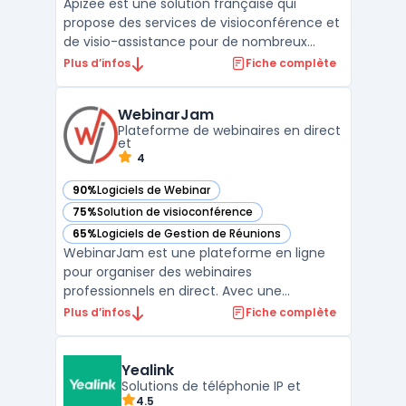
Apizee est une solution française qui
propose des services de visioconférence et
de visio-assistance pour de nombreux
secteurs comme la santé, l’industrie, et le
Plus d’infos
Fiche complète
service client. La plateforme repose sur le
protocole WebRTC, ce qui permet de lancer
WebinarJam
des visioconférences directement depuis
Plateforme de webinaires en direct
un navigateu ...
et
4
90%
Logiciels de Webinar
— voir WebinarJam dans cette catégorie
75%
Solution de visioconférence
— voir WebinarJam dans cette catégorie
65%
Logiciels de Gestion de Réunions
— voir WebinarJam dans cette catégorie
WebinarJam est une plateforme en ligne
pour organiser des webinaires
professionnels en direct. Avec une
interface facile à utiliser, WebinarJam
Plus d’infos
Fiche complète
permet aux utilisateurs de personnaliser
leur expérience de webinaire en choisissant
les modèles de page d'inscription, de
Yealink
courriel et de remerciement en fo ...
Solutions de téléphonie IP et
4.5