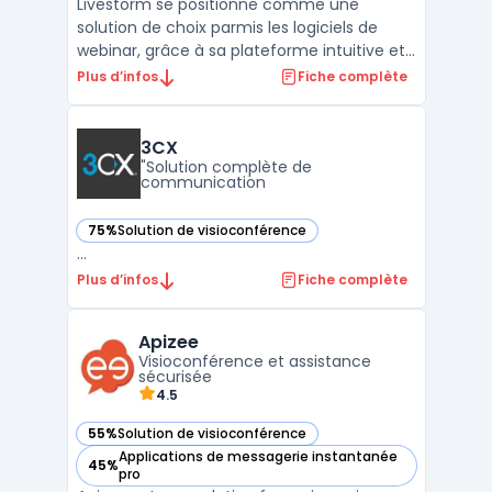
Livestorm se positionne comme une
solution de choix parmis les logiciels de
webinar, grâce à sa plateforme intuitive et
riche en fonctionnalités, destinée à faciliter
Plus d’infos
Fiche complète
l'organisation de webinars, de réunions
virtuelles, et d'événements en ligne.La force
de Livestorm réside dans sa capacité à
3CX
engager ...
"Solution complète de
communication
75%
Solution de visioconférence
— voir 3CX dans cette catégorie
...
Plus d’infos
Fiche complète
Apizee
Visioconférence et assistance
sécurisée
4.5
55%
Solution de visioconférence
— voir Apizee dans cette catégorie
Applications de messagerie instantanée
45%
— voir Apizee dans cette catégorie
pro