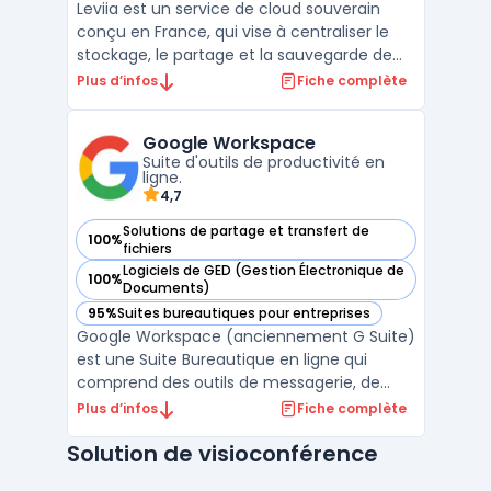
Leviia est un service de cloud souverain
conçu en France, qui vise à centraliser le
stockage, le partage et la sauvegarde de
données pour des usages professionnels.
Plus d’infos
Fiche complète
L’éditeur met en avant un hébergement
exclusivement en France, une conformité
Google Workspace
RGPD, ainsi que des certifications ISO 27001
Suite d'outils de productivité en
et HDS (selo ...
ligne.
4,7
Solutions de partage et transfert de
100%
— voir Google Workspace dans cette catégorie
fichiers
Logiciels de GED (Gestion Électronique de
100%
— voir Google Workspace dans cette catégorie
Documents)
95%
Suites bureautiques pour entreprises
— voir Google Workspace dans cette catégorie
Google Workspace (anciennement G Suite)
est une Suite Bureautique en ligne qui
comprend des outils de messagerie, de
stockage, de partage et de collaboration.
Plus d’infos
Fiche complète
Elle permet aux utilisateurs de travailler à
Solution de visioconférence
distance et en temps réel sur des
documents, des feuilles de calcul et des