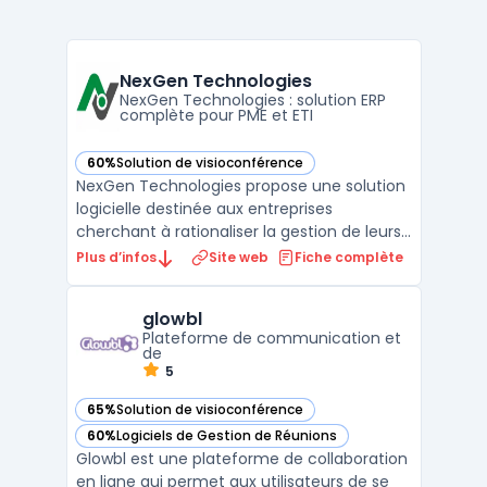
NexGen Technologies
NexGen Technologies : solution ERP
complète pour PME et ETI
60%
Solution de visioconférence
— voir NexGen Technologies dans cette catégorie
NexGen Technologies propose une solution
logicielle destinée aux entreprises
cherchant à rationaliser la gestion de leurs
processus internes. Le logiciel répond à la
Plus d’infos
Site web
Fiche complète
problématique métier liée à la
centralisation des données, à
glowbl
l’automatisation des processus métiers et à
Plateforme de communication et
la nécessité de disposer d’ou ...
de
5
65%
Solution de visioconférence
— voir glowbl dans cette catégorie
60%
Logiciels de Gestion de Réunions
— voir glowbl dans cette catégorie
Glowbl est une plateforme de collaboration
en ligne qui permet aux utilisateurs de se