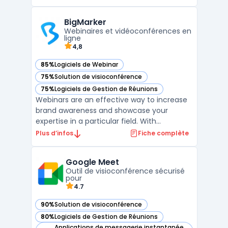
outils pour la présentation, l'interaction et la
collaboration avec les participants à une
BigMarker
session en ligne. L'interface de GoTo
Webinaires et vidéoconférences en
Meeting e ...
ligne
4,8
85%
Logiciels de Webinar
— voir BigMarker dans cette catégorie
75%
Solution de visioconférence
— voir BigMarker dans cette catégorie
75%
Logiciels de Gestion de Réunions
— voir BigMarker dans cette catégorie
Webinars are an effective way to increase
brand awareness and showcase your
expertise in a particular field. With
BigMarker, you can easily create and host
Plus d’infos
Fiche complète
webinars, connect with your audience, and
achieve your marketing goals. Whether
Google Meet
you're looking to educate potential clients,
Outil de visioconférence sécurisé
promote your latest ...
pour
4.7
90%
Solution de visioconférence
— voir Google Meet dans cette catégorie
80%
Logiciels de Gestion de Réunions
— voir Google Meet dans cette catégorie
Applications de messagerie instantanée