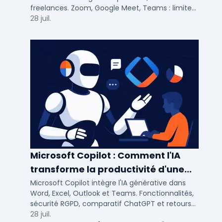
freelances. Zoom, Google Meet, Teams : limites,
participants, fonctions cles pour bien choisir.
28 juil.
Microsoft Copilot : Comment l'IA
transforme la productivité d'une
PME/ETI ?
Microsoft Copilot intègre l'IA générative dans
Word, Excel, Outlook et Teams. Fonctionnalités,
sécurité RGPD, comparatif ChatGPT et retours
concrets pour PME et ETI françaises.
28 juil.