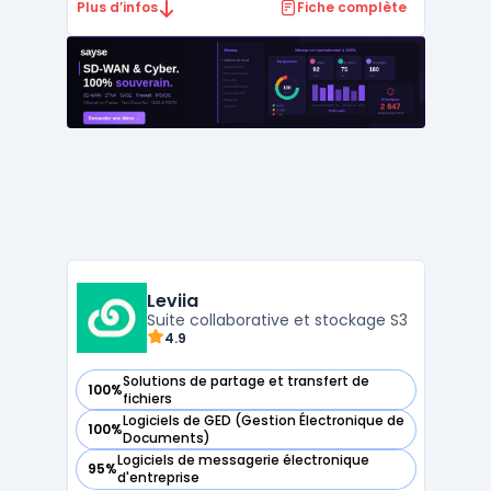
gouvernements et les entreprises sensibles.
Plus d’infos
Fiche complète
En intégrant des fonctionnalités de
communication similaires à celles de
WhatsApp, Teams et Zoom, elle se
distingue par un niveau de chiffrement
robu ...
Leviia
Suite collaborative et stockage S3
4.9
Solutions de partage et transfert de
100%
— voir Leviia dans cette catégorie
fichiers
Logiciels de GED (Gestion Électronique de
100%
— voir Leviia dans cette catégorie
Documents)
Logiciels de messagerie électronique
95%
— voir Leviia dans cette catégorie
d'entreprise