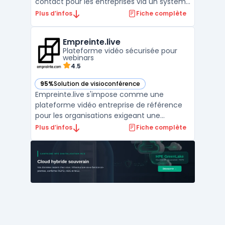
contact pour les entreprises via un système
d’abonnement. Les organisations disposent
Plus d’infos
Fiche complète
ainsi d’un modèle OPEX, évitant l’achat de
licences perpétuelles et maîtrisant leurs
Empreinte.live
coûts. Ce service permet de déployer des
Plateforme vidéo sécurisée pour
outil ...
webinars
4.5
95%
Solution de visioconférence
— voir Empreinte.live dans cette catégorie
Empreinte.live s'impose comme une
plateforme vidéo entreprise de référence
pour les organisations exigeant une
sécurité absolue. Cette solution française
Plus d’infos
Fiche complète
unifiée permet de gérer l'intégralité du
cycle de vie des contenus médias, de la
captation à la diffusion. Grâce à son
infrastructure robuste, ell ...