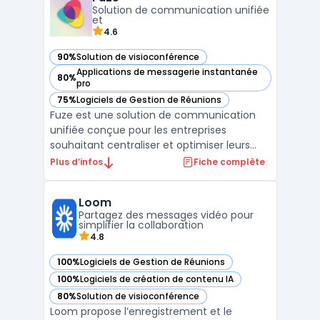
et même endroit. Qu'il s'agisse de
Solution de communication unifiée
communiquer avec des collègues, d ...
et
4.6
90%
Solution de visioconférence
— voir Fuze dans cette catégorie
Applications de messagerie instantanée
80%
— voir Fuze dans cette catégorie
pro
75%
Logiciels de Gestion de Réunions
— voir Fuze dans cette catégorie
Fuze est une solution de communication
unifiée conçue pour les entreprises
souhaitant centraliser et optimiser leurs
interactions internes et externes. En
Plus d’infos
Fiche complète
combinant appels vocaux et vidéo,
messagerie instantanée, et collaboration
Loom
d'équipe sur une seule et même
Partagez des messages vidéo pour
plateforme, Fuze permet aux organisatio ...
simplifier la collaboration
4.8
100%
Logiciels de Gestion de Réunions
— voir Loom dans cette catégorie
100%
Logiciels de création de contenu IA
— voir Loom dans cette catégorie
80%
Solution de visioconférence
— voir Loom dans cette catégorie
Loom propose l’enregistrement et le