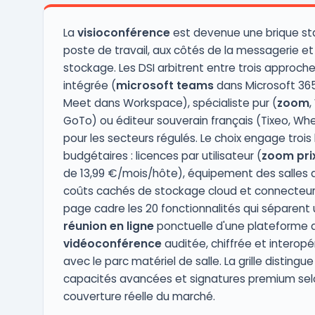
présentations. Les ou ...
La
visioconférence
est devenue une brique st
poste de travail, aux côtés de la messagerie et
stockage. Les DSI arbitrent entre trois approches
intégrée (
microsoft teams
dans Microsoft 36
Meet dans Workspace), spécialiste pur (
zoom
,
GoTo) ou éditeur souverain français (Tixeo, Wh
pour les secteurs régulés. Le choix engage trois 
budgétaires : licences par utilisateur (
zoom pri
de 13,99 €/mois/hôte), équipement des salles d
coûts cachés de stockage cloud et connecteur
page cadre les 20 fonctionnalités qui séparent u
réunion en ligne
ponctuelle d'une plateforme 
vidéoconférence
auditée, chiffrée et interopé
avec le parc matériel de salle. La grille distingue
capacités avancées et signatures premium sel
couverture réelle du marché.