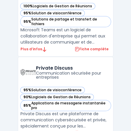
100%
Logiciels de Gestion de Réunions
— voir Microsoft Teams dans cette catégorie
95%
Solution de visioconférence
— voir Microsoft Teams dans cette catégorie
Solutions de partage et transfert de
95%
— voir Microsoft Teams dans cette catégorie
fichiers
Microsoft Teams est un logiciel de
collaboration d'entreprise qui permet aux
utilisateurs de communiquer et de
collaborer efficacement avec des équipes
Plus d’infos
Fiche complète
distantes. Son interface utilisateur
conviviale permet aux équipes de
communiquer via des chats, des appels
Private Discuss
audio et des appels vidéo. Il offre égal ...
Communication sécurisée pour
entreprises
95%
Solution de visioconférence
— voir Private Discuss dans cette catégorie
90%
Logiciels de Gestion de Réunions
— voir Private Discuss dans cette catégorie
Applications de messagerie instantanée
85%
— voir Private Discuss dans cette catégorie
pro
Private Discuss est une plateforme de
communication cybersécurisée et privée,
spécialement conçue pour les