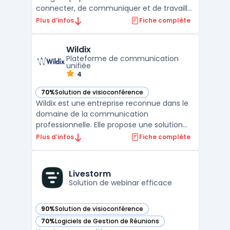
connecter, de communiquer et de travailler
ensemble en temps réel, peu importe où ils
Plus d’infos
Fiche complète
se trouvent dans le monde. Cette
plateforme est conçue pour faciliter la
Wildix
collaboration entre les équipes, les clients,
Plateforme de communication
les parte ...
unifiée
4
70%
Solution de visioconférence
— voir Wildix dans cette catégorie
Wildix est une entreprise reconnue dans le
domaine de la communication
professionnelle. Elle propose une solution
innovante pour les centres d'appel,
Plus d’infos
Fiche complète
permettant une gestion efficace des
interactions avec les clients. Grâce à la
plateforme Wildix, les entreprises peuvent
Livestorm
centraliser toutes leurs comm ...
Solution de webinar efficace
90%
Solution de visioconférence
— voir Livestorm dans cette catégorie
70%
Logiciels de Gestion de Réunions
— voir Livestorm dans cette catégorie