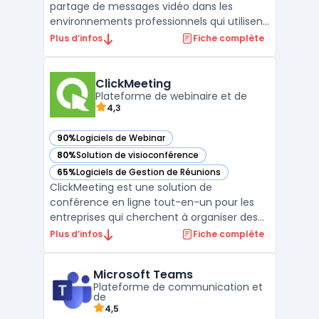
partage de messages vidéo dans les
environnements professionnels qui utilisent
la communication asynchrone. Dans de
Plus d’infos
Fiche complète
nombreuses équipes, la multiplication des
réunions et des emails peut affecter la
clarté et le suivi des projets, notamment
ClickMeeting
lors de la gestion de tâ ...
Plateforme de webinaire et de
4,3
90%
Logiciels de Webinar
— voir ClickMeeting dans cette catégorie
80%
Solution de visioconférence
— voir ClickMeeting dans cette catégorie
65%
Logiciels de Gestion de Réunions
— voir ClickMeeting dans cette catégorie
ClickMeeting est une solution de
conférence en ligne tout-en-un pour les
entreprises qui cherchent à organiser des
webinaires, des réunions en ligne et des
Plus d’infos
Fiche complète
formations à distance. La plateforme
ClickMeeting offre des fonctionnalités telles
Microsoft Teams
que des outils de présentation, un tableau
Plateforme de communication et
blanc, un partage ...
de
4,5