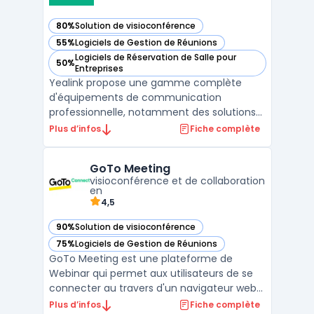
80%
Solution de visioconférence
— voir Yealink dans cette catégorie
55%
Logiciels de Gestion de Réunions
— voir Yealink dans cette catégorie
Logiciels de Réservation de Salle pour
50%
— voir Yealink dans cette catégorie
Entreprises
Yealink propose une gamme complète
d'équipements de communication
professionnelle, notamment des solutions
de téléphonie IP et de visioconférence
Plus d’infos
Fiche complète
adaptées aux besoins des entreprises
modernes. La marque se distingue par ses
GoTo Meeting
appareils VoIP de haute qualité, conçus
visioconférence et de collaboration
pour offrir une connectivité fluide ...
en
4,5
90%
Solution de visioconférence
— voir GoTo Meeting dans cette catégorie
75%
Logiciels de Gestion de Réunions
— voir GoTo Meeting dans cette catégorie
GoTo Meeting est une plateforme de
Webinar qui permet aux utilisateurs de se
connecter au travers d'un navigateur web
ou d'une application mobile. Elle offre des
Plus d’infos
Fiche complète