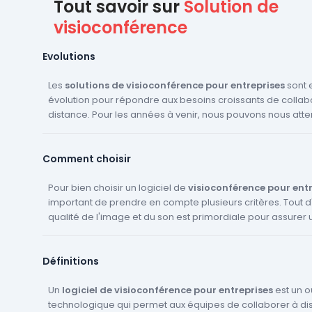
Tout savoir sur
Solution de
visioconférence
Evolutions
Les
solutions de visioconférence pour entreprises
sont 
évolution pour répondre aux besoins croissants de collab
distance. Pour les années à venir, nous pouvons nous atte
plusieurs innovations majeures. Tout d'abord, l'intégration
l'Intelligence Artificielle (IA) devrait se généraliser. Cela p
Comment choisir
traduire par des fonctionnalités de transcription automati
traduction en temps réel ou encore de suivi des participant
l'expérience utilisateur devrait être grandement amélior
Pour bien choisir un logiciel de
visioconférence pour entr
interfaces plus intuitives et personnalisables. Enfin, la sécu
important de prendre en compte plusieurs critères. Tout d
communications est un enjeu majeur et les fournisseurs 
qualité de l'image et du son est primordiale pour assurer
visioconférence
communication entre les participants. Ensuite, la facilité d'u
travaillent constamment à renforcer leur
de chiffrement et de protection des données.
logiciel est un critère à ne pas négliger. Un logiciel facile à 
Définitions
permettra à tous les employés de l'entreprise de l'utiliser s
quel que soit leur niveau de compétence en informatique. D
important de vérifier si le logiciel offre la possibilité de p
Un
logiciel de visioconférence pour entreprises
est un ou
documents ou des écrans pendant la visioconférence, ce 
technologique qui permet aux équipes de collaborer à di