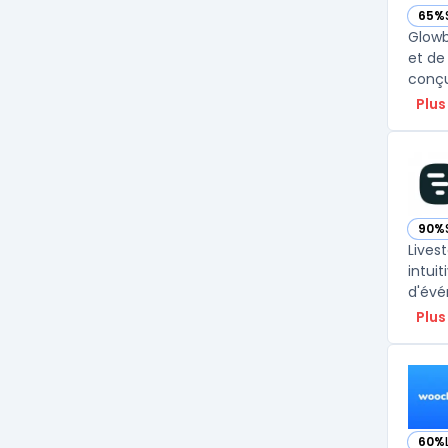
65%
— vo
Glowb
et de
conçue
Plus
90%
— vo
Lives
intuit
Plus
60%