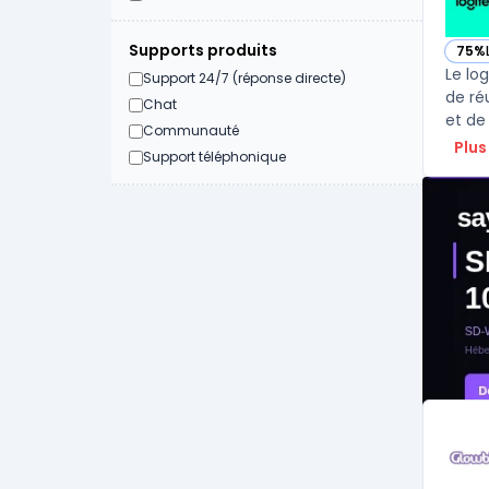
Supports produits
75%
— vo
Le lo
Support 24/7 (réponse directe)
de ré
Chat
et de
Communauté
Plus
Support téléphonique