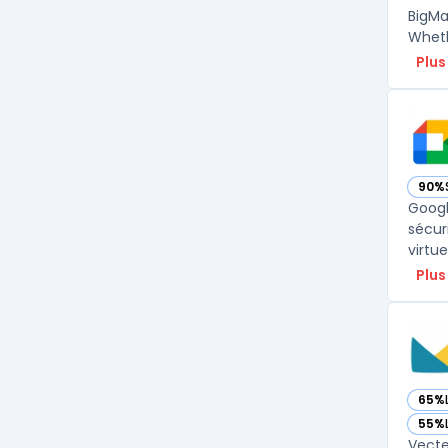
BigMa
Wheth
Plus
90%
— vo
Googl
sécur
virtu
Plus
65%
— vo
55%
— vo
Vecte