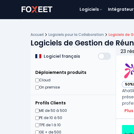
Logiciels
Intégrateur
Accueil
Logiciels pour la Collaboration
Logiciels de 
Logiciels de Gestion de Réu
23 ré
Logiciel français
Déploiements produits
Cloud
50%
— vo
On premise
AhaSl
prése
Profils Clients
profe
Plus
ME de 50 à 500
PE de 10 à 50
TPE de 1 à 10
GE + de 500