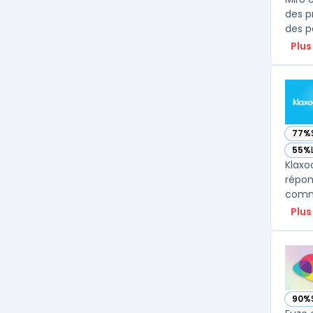
des p
des po
Plus
77%
— vo
55%
— vo
Klaxo
répon
commu
Plus
90%
— vo