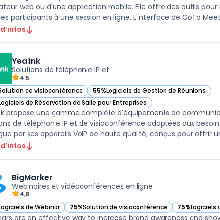
ateur web ou d'une application mobile. Elle offre des outils pour l
les participants à une session en ligne. L'interface de GoTo Meeti
 d’infos
Yealink
Solutions de téléphonie IP et
4.5
Solution de visioconférence
55%
Logiciels de Gestion de Réunions
r Yealink dans cette catégorie
— voir Yealink dans cette catégorie
Logiciels de Réservation de Salle pour Entreprises
r Yealink dans cette catégorie
nk propose une gamme complète d'équipements de communica
ions de téléphonie IP et de visioconférence adaptées aux besoi
 d’infos
BigMarker
Webinaires et vidéoconférences en ligne
4,8
Logiciels de Webinar
75%
Solution de visioconférence
75%
Logiciels
ir BigMarker dans cette catégorie
— voir BigMarker dans cette catégorie
— voir BigMar
ars are an effective way to increase brand awareness and showca