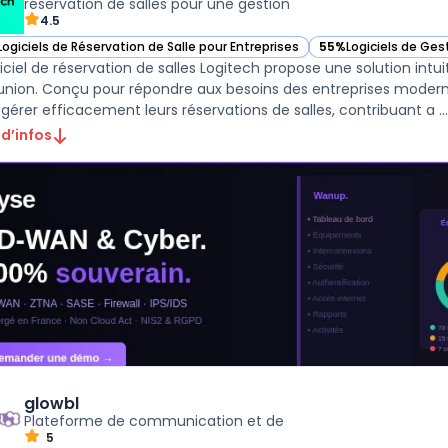
réservation de salles pour une gestion
4.5
Logiciels de Réservation de Salle pour Entreprises
55%
Logiciels de Ges
ir Logitech dans cette catégorie
— voir Logitech dans
giciel de réservation de salles Logitech propose une solution intu
union. Conçu pour répondre aux besoins des entreprises modernes
 gérer efficacement leurs réservations de salles, contribuant a ...
 d’infos
glowbl
Plateforme de communication et de
5