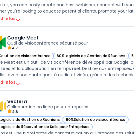
rker, you can easily create and host webinars, connect with yo
er you're looking to educate potential clients, promote your lates
 d’infos
Google Meet
Outil de visioconférence sécurisé pour
4.7
Solution de visioconférence
80%
Logiciels de Gestion de Réunions
5
ir Google Meet dans cette catégorie
— voir Google Meet dans cette catégorie
—
e Meet est un outil de visioconférence développé par Google, con
isées et la collaboration en temps réel. Destiné aux entreprises
elles avec une haute qualité audio et vidéo, grâce à des technolog
 d’infos
Vectera
Collaboration en ligne pour entreprises
4,8
Logiciels de Gestion de Réunions
60%
Solution de visioconférence
ir Vectera dans cette catégorie
— voir Vectera dans cette catégorie
Logiciels de Réservation de Salle pour Entreprises
ir Vectera dans cette catégorie
ra est une plateforme de communication qui propose des solut