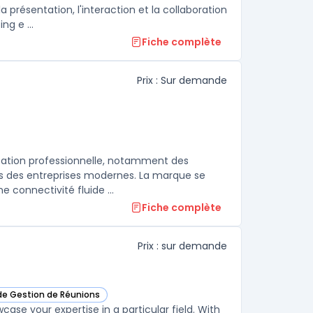
a présentation, l'interaction et la collaboration
ng e ...
Fiche complète
Prix : Sur demande
tion professionnelle, notamment des
ns des entreprises modernes. La marque se
distingue par ses appareils VoIP de haute qualité, conçus pour offrir une connectivité fluide ...
Fiche complète
Prix : sur demande
 de Gestion de Réunions
ker dans cette catégorie
se your expertise in a particular field. With