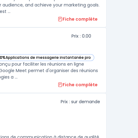
ur audience, and achieve your marketing goals.
t ...
Fiche complète
Prix : 0.00
0%
Applications de messagerie instantanée pro
 voir Google Meet dans cette catégorie
çu pour faciliter les réunions en ligne
, Google Meet permet d'organiser des réunions
ies a ...
Fiche complète
Prix : sur demande
ions de communication à distance de qualité