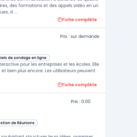
aires, des formations et des appels vidéo en un
s, d ...
Fiche complète
Prix : sur demande
ciels de sondage en ligne
eekast dans cette catégorie
ractive pour les entreprises et les écoles. Elle
et bien plus encore. Les utilisateurs peuvent
Fiche complète
Prix : 0.00
estion de Réunions
ette catégorie
 souhaitant structurer leurs idées, organiser