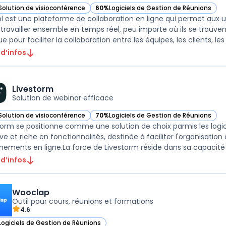
Solution de visioconférence
60%
Logiciels de Gestion de Réunions
ir glowbl dans cette catégorie
— voir glowbl dans cette catégorie
l est une plateforme de collaboration en ligne qui permet aux 
 travailler ensemble en temps réel, peu importe où ils se trouv
 pour faciliter la collaboration entre les équipes, les clients, les 
 d’infos
Livestorm
Solution de webinar efficace
Solution de visioconférence
70%
Logiciels de Gestion de Réunions
ir Livestorm dans cette catégorie
— voir Livestorm dans cette catégorie
torm se positionne comme une solution de choix parmis les logic
ive et riche en fonctionnalités, destinée à faciliter l'organisation
 d’infos
Wooclap
Outil pour cours, réunions et formations
4.6
Logiciels de Gestion de Réunions