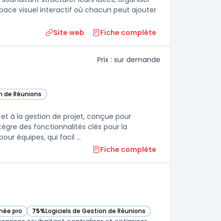
espace visuel interactif où chacun peut ajouter
Site web
Fiche complète
Prix : sur demande
on de Réunions
te catégorie
 et à la gestion de projet, conçue pour
gre des fonctionnalités clés pour la
 équipes, qui facil ...
Fiche complète
née pro
75%
Logiciels de Gestion de Réunions
— voir Fuze dans cette catégorie