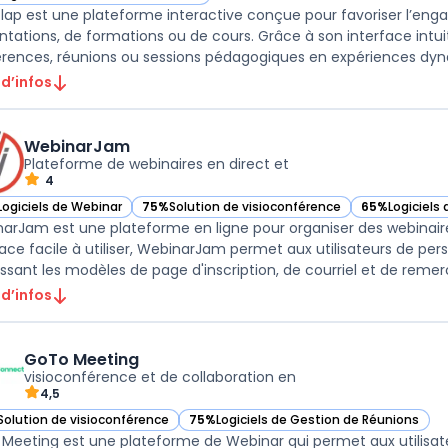
ir Wooclap dans cette catégorie
ap est une plateforme interactive conçue pour favoriser l’enga
ntations, de formations ou de cours. Grâce à son interface intui
rences, réunions ou sessions pédagogiques en expériences dynami
 d’infos
WebinarJam
Plateforme de webinaires en direct et
4
Logiciels de Webinar
75%
Solution de visioconférence
65%
Logiciels
ir WebinarJam dans cette catégorie
— voir WebinarJam dans cette catégorie
— voir Webina
arJam est une plateforme en ligne pour organiser des webinaire
face facile à utiliser, WebinarJam permet aux utilisateurs de per
issant les modèles de page d'inscription, de courriel et de remer
 d’infos
GoTo Meeting
visioconférence et de collaboration en
4,5
Solution de visioconférence
75%
Logiciels de Gestion de Réunions
ir GoTo Meeting dans cette catégorie
— voir GoTo Meeting dans cette catégori
Meeting est une plateforme de Webinar qui permet aux utilisat