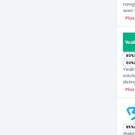
navig
avec 
Plus
80%
— voi
50%
— voi
Yeali
solut
Plus
85%
— vo
Webin