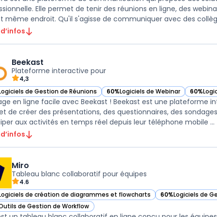
ssionnelle. Elle permet de tenir des réunions en ligne, des webin
et même endroit. Qu'il s'agisse de communiquer avec des collègue
 d’infos
Beekast
Plateforme interactive pour
4,3
Logiciels de Gestion de Réunions
60%
Logiciels de Webinar
60%
Logi
ir Beekast dans cette catégorie
— voir Beekast dans cette catégorie
— voir B
ge en ligne facile avec Beekast ! Beekast est une plateforme inte
t de créer des présentations, des questionnaires, des sondages 
ciper aux activités en temps réel depuis leur téléphone mobile ...
 d’infos
Miro
Tableau blanc collaboratif pour équipes
4.6
Logiciels de création de diagrammes et flowcharts
60%
Logiciels de G
ir Miro dans cette catégorie
— voir Miro dans c
Outils de Gestion de Workflow
ir Miro dans cette catégorie
est un tableau blanc collaboratif en ligne conçu pour les équipes