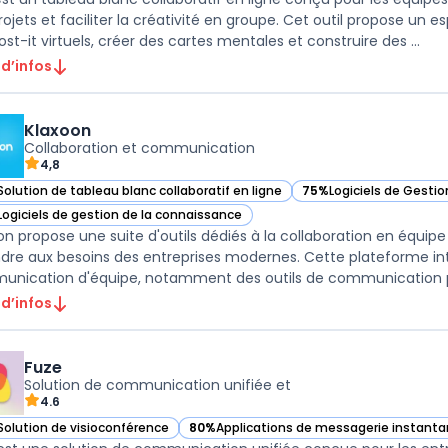
rojets et faciliter la créativité en groupe. Cet outil propose un 
st-it virtuels, créer des cartes mentales et construire des ...
 d’infos
Klaxoon
Collaboration et communication
4,8
Solution de tableau blanc collaboratif en ligne
75%
Logiciels de Gesti
ir Klaxoon dans cette catégorie
— voir Klaxoon dans cet
Logiciels de gestion de la connaissance
ir Klaxoon dans cette catégorie
on propose une suite d'outils dédiés à la collaboration en équipe
dre aux besoins des entreprises modernes. Cette plateforme intè
nication d'équipe, notamment des outils de communication pour
 d’infos
Fuze
Solution de communication unifiée et
4.6
Solution de visioconférence
80%
Applications de messagerie instanta
ir Fuze dans cette catégorie
— voir Fuze dans cette catégorie