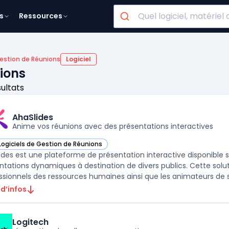
s
Ressources
Gestion de Réunions
Logiciel
nions
sultats
AhaSlides
Anime vos réunions avec des présentations interactives
Logiciels de Gestion de Réunions
ir AhaSlides dans cette catégorie
ides est une plateforme de présentation interactive disponible su
ntations dynamiques à destination de divers publics. Cette solu
ssionnels des ressources humaines ainsi que les animateurs de se
 d’infos
Logitech