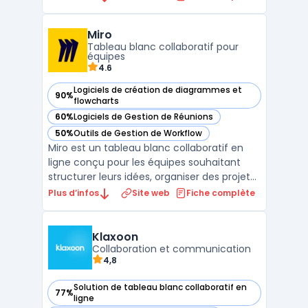
questionnaires, des sondages et bien plus
encore. Les utilisateurs peuvent participer
Miro
aux activités en temps réel depuis leur
Tableau blanc collaboratif pour
téléphone mobile ...
équipes
4.6
Logiciels de création de diagrammes et
90%
— voir Miro dans cette catégorie
flowcharts
60%
Logiciels de Gestion de Réunions
— voir Miro dans cette catégorie
50%
Outils de Gestion de Workflow
— voir Miro dans cette catégorie
Miro est un tableau blanc collaboratif en
ligne conçu pour les équipes souhaitant
structurer leurs idées, organiser des projets
et faciliter la créativité en groupe. Cet outil
Plus d’infos
Site web
Fiche complète
propose un espace visuel interactif où
chacun peut ajouter des post-it virtuels,
créer des cartes mentales et construire des
Klaxoon
...
Collaboration et communication
4,8
Solution de tableau blanc collaboratif en
77%
— voir Klaxoon dans cette catégorie
ligne