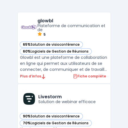
glowbl
Plateforme de communication et
de
5
65%
Solution de visioconférence
— voir glowbl dans cette catégorie
60%
Logiciels de Gestion de Réunions
— voir glowbl dans cette catégorie
Glowbl est une plateforme de collaboration
en ligne qui permet aux utilisateurs de se
connecter, de communiquer et de travailler
ensemble en temps réel, peu importe où ils
Plus d’infos
Fiche complète
se trouvent dans le monde. Cette
plateforme est conçue pour faciliter la
collaboration entre les équipes, les clients,
Livestorm
les parte ...
Solution de webinar efficace
90%
Solution de visioconférence
— voir Livestorm dans cette catégorie
70%
Logiciels de Gestion de Réunions
— voir Livestorm dans cette catégorie