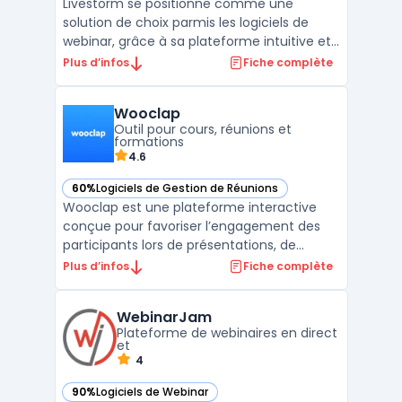
Livestorm se positionne comme une
solution de choix parmis les logiciels de
webinar, grâce à sa plateforme intuitive et
riche en fonctionnalités, destinée à faciliter
Plus d’infos
Fiche complète
l'organisation de webinars, de réunions
virtuelles, et d'événements en ligne.La force
Wooclap
de Livestorm réside dans sa capacité à
Outil pour cours, réunions et
engager ...
formations
4.6
60%
Logiciels de Gestion de Réunions
— voir Wooclap dans cette catégorie
Wooclap est une plateforme interactive
conçue pour favoriser l’engagement des
participants lors de présentations, de
formations ou de cours. Grâce à son
Plus d’infos
Fiche complète
interface intuitive, elle permet de
transformer des conférences, réunions ou
WebinarJam
sessions pédagogiques en expériences
Plateforme de webinaires en direct
dynamiques. Les utilisateurs peuv ...
et
4
90%
Logiciels de Webinar
— voir WebinarJam dans cette catégorie