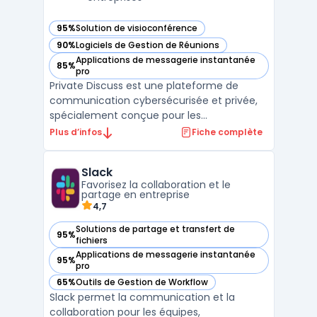
95%
Solution de visioconférence
— voir Private Discuss dans cette catégorie
90%
Logiciels de Gestion de Réunions
— voir Private Discuss dans cette catégorie
Applications de messagerie instantanée
85%
— voir Private Discuss dans cette catégorie
pro
Private Discuss est une plateforme de
communication cybersécurisée et privée,
spécialement conçue pour les
gouvernements et les entreprises sensibles.
Plus d’infos
Fiche complète
En intégrant des fonctionnalités de
communication similaires à celles de
Slack
WhatsApp, Teams et Zoom, elle se
Favorisez la collaboration et le
distingue par un niveau de chiffrement
partage en entreprise
robu ...
4,7
Solutions de partage et transfert de
95%
— voir Slack dans cette catégorie
fichiers
Applications de messagerie instantanée
95%
— voir Slack dans cette catégorie
pro
65%
Outils de Gestion de Workflow
— voir Slack dans cette catégorie
Slack permet la communication et la
collaboration pour les équipes,