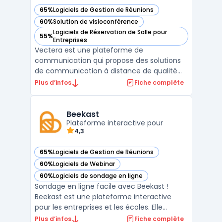
65%
Logiciels de Gestion de Réunions
— voir Vectera dans cette catégorie
60%
Solution de visioconférence
— voir Vectera dans cette catégorie
Logiciels de Réservation de Salle pour
55%
— voir Vectera dans cette catégorie
Entreprises
Vectera est une plateforme de
communication qui propose des solutions
de communication à distance de qualité
professionnelle. Elle permet de tenir des
Plus d’infos
Fiche complète
réunions en ligne, des webinaires, des
formations et des appels vidéo en un seul
et même endroit. Qu'il s'agisse de
Beekast
communiquer avec des collègues, d ...
Plateforme interactive pour
4,3
65%
Logiciels de Gestion de Réunions
— voir Beekast dans cette catégorie
60%
Logiciels de Webinar
— voir Beekast dans cette catégorie
60%
Logiciels de sondage en ligne
— voir Beekast dans cette catégorie
Sondage en ligne facile avec Beekast !
Beekast est une plateforme interactive
pour les entreprises et les écoles. Elle
permet de créer des présentations, des
Plus d’infos
Fiche complète