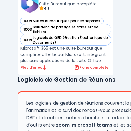
présentations. Les ou ...
Suite Bureautique complète
4.9
100%
Suites bureautiques pour entreprises
— voir Microsoft 365 dans cette catégorie
Solutions de partage et transfert de
100%
— voir Microsoft 365 dans cette catégorie
fichiers
Logiciels de GED (Gestion Électronique de
100%
— voir Microsoft 365 dans cette catégorie
Documents)
Microsoft 365 est une suite bureautique
complète offerte par Microsoft, intégrant
plusieurs applications de la suite Office
telles que Word, Excel, PowerPoint, et
Plus d’infos
Fiche complète
Outlook. Ces outils, largement reconnus,
Logiciels de Gestion de Réunions
favorisent la productivité des entreprises et
des particuliers.En complément, Microsoft
365 prop ...
Les logiciels de gestion de réunions couvrent la
l'animation et le suivi des rendez-vous professio
DAF et directions métiers cherchent à réduire la
d'outils entre
zoom
,
microsoft teams
et les s