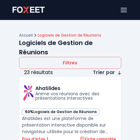
Ouver
Accueil
Logiciels de Gestion de Réunions
Logiciels de Gestion de
Réunions
Filtres
23 résultats
Trier par
AhaSlides
Anime vos réunions avec des
présentations interactives
50%
Logiciels de Gestion de Réunions
— voir AhaSlides dans cette catégorie
AhaSlides est une plateforme de
présentation interactive disponible sur
navigateur utilisée pour la création de
présentations dynamiques à destination de
Plus d’infos
Fiche complète