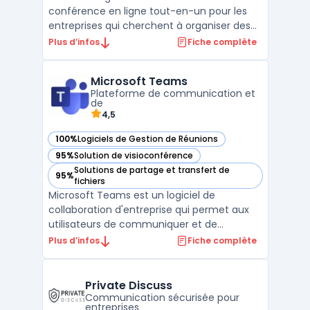
conférence en ligne tout-en-un pour les
entreprises qui cherchent à organiser des
webinaires, des réunions en ligne et des
Plus d’infos
Fiche complète
formations à distance. La plateforme
ClickMeeting offre des fonctionnalités telles
Microsoft Teams
que des outils de présentation, un tableau
Plateforme de communication et
blanc, un partage ...
de
4,5
100%
Logiciels de Gestion de Réunions
— voir Microsoft Teams dans cette catégorie
95%
Solution de visioconférence
— voir Microsoft Teams dans cette catégorie
Solutions de partage et transfert de
95%
— voir Microsoft Teams dans cette catégorie
fichiers
Microsoft Teams est un logiciel de
collaboration d'entreprise qui permet aux
utilisateurs de communiquer et de
collaborer efficacement avec des équipes
Plus d’infos
Fiche complète
distantes. Son interface utilisateur
conviviale permet aux équipes de
communiquer via des chats, des appels
Private Discuss
audio et des appels vidéo. Il offre égal ...
Communication sécurisée pour
entreprises