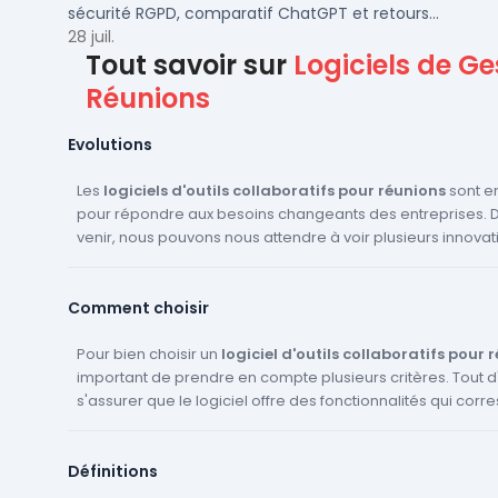
sécurité RGPD, comparatif ChatGPT et retours
concrets pour PME et ETI françaises.
28 juil.
Tout savoir sur
Logiciels de Ge
Réunions
Evolutions
Les
logiciels d'outils collaboratifs pour réunions
sont en
pour répondre aux besoins changeants des entreprises. 
venir, nous pouvons nous attendre à voir plusieurs innovat
dans ce domaine. Tout d'abord, l'intégration de l'
intellige
machine learning
devrait se généraliser. Ces technologi
Comment choisir
analyser les données des réunions, à identifier les tendan
recommandations pour améliorer l'efficacité des réunions. Ensuit
l'
Pour bien choisir un
amélioration de la réalité virtuelle
logiciel d'outils collaboratifs pour 
et de la
réalité au
permettre des réunions plus immersives et interactives, 
important de prendre en compte plusieurs critères. Tout d'a
s'assurer que le logiciel offre des fonctionnalités qui cor
participants sont à distance. De plus, nous devrions voir
intégration
besoins spécifiques. Par exemple, si vous avez besoin de 
entre les différents outils collaboratifs, perme
plus fluide entre les différentes phases d'une réunion, co
brainstorming interactif, assurez-vous que le logiciel offre 
Définitions
De même, si vous avez besoin de faire des sondages en 
la conduite et le suivi. Enfin, l'
accessibilité
et l'
inclusivité
d
être des domaines d'innovation
créer des ordres du jour collaboratifs, vérifiez que le logiciel le 