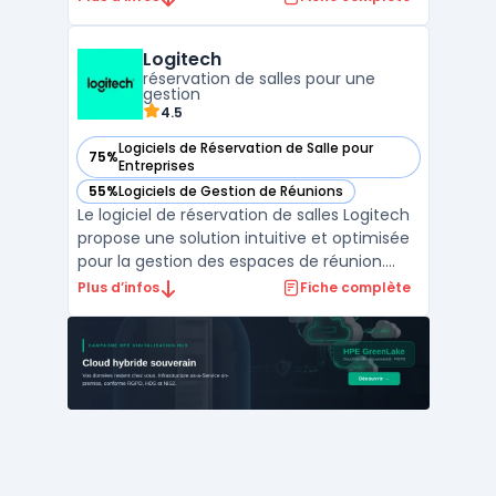
divers publics. Cette solution concerne les
enseignants, formateurs, professionnels
Logitech
des ressources humaines ainsi que les
réservation de salles pour une
animateurs de sessions e ...
gestion
4.5
Logiciels de Réservation de Salle pour
75%
— voir Logitech dans cette catégorie
Entreprises
55%
Logiciels de Gestion de Réunions
— voir Logitech dans cette catégorie
Le logiciel de réservation de salles Logitech
propose une solution intuitive et optimisée
pour la gestion des espaces de réunion.
Conçu pour répondre aux besoins des
Plus d’infos
Fiche complète
entreprises modernes, ce logiciel permet
aux équipes de planifier et de gérer
efficacement leurs réservations de salles,
contribuant a ...