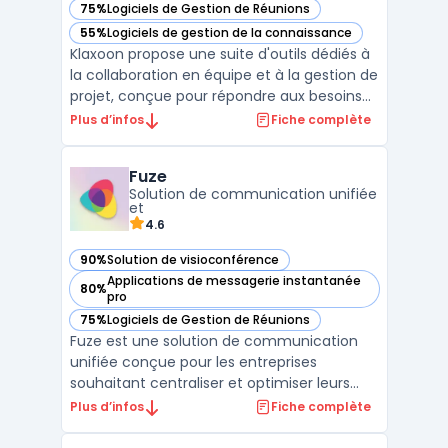
75%
Logiciels de Gestion de Réunions
— voir Klaxoon dans cette catégorie
55%
Logiciels de gestion de la connaissance
— voir Klaxoon dans cette catégorie
Klaxoon propose une suite d'outils dédiés à
la collaboration en équipe et à la gestion de
projet, conçue pour répondre aux besoins
des entreprises modernes. Cette
Plus d’infos
Fiche complète
plateforme intègre des fonctionnalités clés
pour la communication d'équipe,
Fuze
notamment des outils de communication
Solution de communication unifiée
pour équipes, qui facil ...
et
4.6
90%
Solution de visioconférence
— voir Fuze dans cette catégorie
Applications de messagerie instantanée
80%
— voir Fuze dans cette catégorie
pro
75%
Logiciels de Gestion de Réunions
— voir Fuze dans cette catégorie
Fuze est une solution de communication
unifiée conçue pour les entreprises
souhaitant centraliser et optimiser leurs
interactions internes et externes. En
Plus d’infos
Fiche complète
combinant appels vocaux et vidéo,
messagerie instantanée, et collaboration