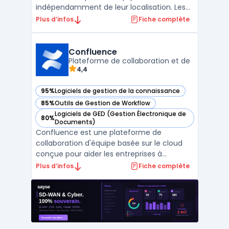
indépendamment de leur localisation. Les
entreprises utilisent Slack pour organiser
Plus d’infos
Fiche complète
leurs échanges, documents et applications
métiers dans une interface. La circulation
de l’information, la continuité des
Confluence
conversations et la recherc ...
Plateforme de collaboration et de
4,4
95%
Logiciels de gestion de la connaissance
— voir Confluence dans cette catégorie
85%
Outils de Gestion de Workflow
— voir Confluence dans cette catégorie
Logiciels de GED (Gestion Électronique de
80%
— voir Confluence dans cette catégorie
Documents)
Confluence est une plateforme de
collaboration d'équipe basée sur le cloud
conçue pour aider les entreprises à
organiser et à gérer leur contenu. Elle
Plus d’infos
Fiche complète
permet de stocker, de partager et de
retrouver des documents, et elle comprend
des fonctionnalités de Gestion Electronique
de Documents (GED) et de c ...