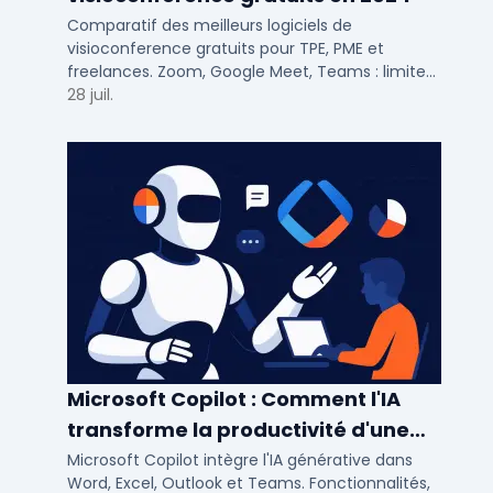
Comparatif des meilleurs logiciels de
visioconference gratuits pour TPE, PME et
freelances. Zoom, Google Meet, Teams : limites,
participants, fonctions cles pour bien choisir.
28 juil.
Microsoft Copilot : Comment l'IA
transforme la productivité d'une
PME/ETI ?
Microsoft Copilot intègre l'IA générative dans
Word, Excel, Outlook et Teams. Fonctionnalités,