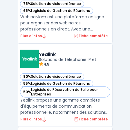
75%
Solution de visioconférence
— voir WebinarJam dans cette catégorie
65%
Logiciels de Gestion de Réunions
— voir WebinarJam dans cette catégorie
WebinarJam est une plateforme en ligne
pour organiser des webinaires
professionnels en direct. Avec une
interface facile à utiliser, WebinarJam
Plus d’infos
Fiche complète
permet aux utilisateurs de personnaliser
leur expérience de webinaire en choisissant
les modèles de page d'inscription, de
Yealink
courriel et de remerciement en fo ...
Solutions de téléphonie IP et
4.5
80%
Solution de visioconférence
— voir Yealink dans cette catégorie
55%
Logiciels de Gestion de Réunions
— voir Yealink dans cette catégorie
Logiciels de Réservation de Salle pour
50%
— voir Yealink dans cette catégorie
Entreprises
Yealink propose une gamme complète
d'équipements de communication
professionnelle, notamment des solutions
de téléphonie IP et de visioconférence
Plus d’infos
Fiche complète
adaptées aux besoins des entreprises