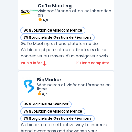
modernes. La marque se distingue par ses
GoTo Meeting
appareils VoIP de haute qualité, conçus
visioconférence et de collaboration
pour offrir une connectivité fluide ...
en
4,5
90%
Solution de visioconférence
— voir GoTo Meeting dans cette catégorie
75%
Logiciels de Gestion de Réunions
— voir GoTo Meeting dans cette catégorie
GoTo Meeting est une plateforme de
Webinar qui permet aux utilisateurs de se
connecter au travers d'un navigateur web
ou d'une application mobile. Elle offre des
Plus d’infos
Fiche complète
outils pour la présentation, l'interaction et la
collaboration avec les participants à une
BigMarker
session en ligne. L'interface de GoTo
Webinaires et vidéoconférences en
Meeting e ...
ligne
4,8
85%
Logiciels de Webinar
— voir BigMarker dans cette catégorie
75%
Solution de visioconférence
— voir BigMarker dans cette catégorie
75%
Logiciels de Gestion de Réunions
— voir BigMarker dans cette catégorie
Webinars are an effective way to increase
brand awareness and showcase your