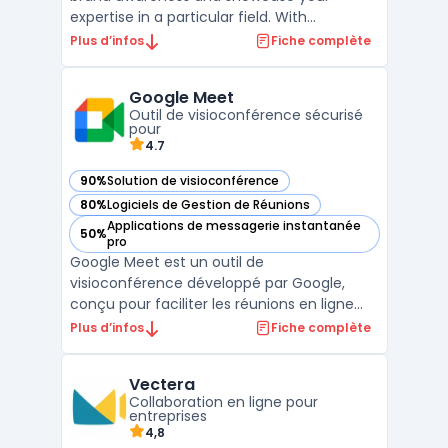
expertise in a particular field. With
BigMarker, you can easily create and host
Plus d’infos
Fiche complète
webinars, connect with your audience, and
achieve your marketing goals. Whether
Google Meet
you're looking to educate potential clients,
Outil de visioconférence sécurisé
promote your latest ...
pour
4.7
90%
Solution de visioconférence
— voir Google Meet dans cette catégorie
80%
Logiciels de Gestion de Réunions
— voir Google Meet dans cette catégorie
Applications de messagerie instantanée
50%
— voir Google Meet dans cette catégorie
pro
Google Meet est un outil de
visioconférence développé par Google,
conçu pour faciliter les réunions en ligne
sécurisées et la collaboration en temps
Plus d’infos
Fiche complète
réel. Destiné aux entreprises, Google Meet
permet d'organiser des réunions virtuelles
Vectera
avec une haute qualité audio et vidéo,
Collaboration en ligne pour
grâce à des technologies a ...
entreprises
4,8