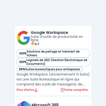
Google Workspace
Suite d'outils de productivité en
ligne.
4,7
Solutions de partage et transfert de
100%
— voir Google Workspace dans cette catégorie
fichiers
Logiciels de GED (Gestion Électronique de
100%
— voir Google Workspace dans cette catégorie
Documents)
95%
Suites bureautiques pour entreprises
— voir Google Workspace dans cette catégorie
Google Workspace (anciennement G Suite)
est une Suite Bureautique en ligne qui
comprend des outils de messagerie, de
stockage, de partage et de collaboration.
Plus d’infos
Fiche complète
Elle permet aux utilisateurs de travailler à
distance et en temps réel sur des
documents, des feuilles de calcul et des
Microsoft 365