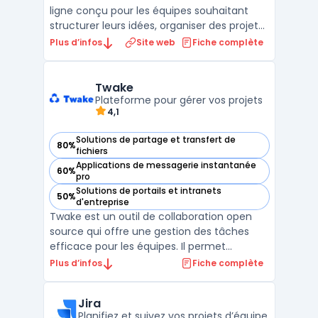
ligne conçu pour les équipes souhaitant
structurer leurs idées, organiser des projets
et faciliter la créativité en groupe. Cet outil
Plus d’infos
Site web
Fiche complète
propose un espace visuel interactif où
chacun peut ajouter des post-it virtuels,
créer des cartes mentales et construire des
Twake
...
Plateforme pour gérer vos projets
4,1
Solutions de partage et transfert de
80%
— voir Twake dans cette catégorie
fichiers
Applications de messagerie instantanée
60%
— voir Twake dans cette catégorie
pro
Solutions de portails et intranets
50%
— voir Twake dans cette catégorie
d'entreprise
Twake est un outil de collaboration open
source qui offre une gestion des tâches
efficace pour les équipes. Il permet
d'organiser les tâches, les projets, le
Plus d’infos
Fiche complète
calendrier, le chat, les emails et bien plus
encore. Twake est conçu pour rendre le
Jira
travail en équipe plus productif et plus
Planifiez et suivez vos projets d’équipe