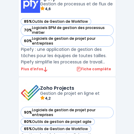
ad ...
Gestion de processus et de flux de
4,6
85%
Outils de Gestion de Workflow
— voir Pipefy dans cette catégorie
Logiciels BPM de gestion des processus
70%
— voir Pipefy dans cette catégorie
métier
Logiciels de gestion de projet pour
60%
— voir Pipefy dans cette catégorie
entreprises
Pipefy : une application de gestion des
tâches pour les équipes de toutes tailles.
Pipefy simplifie les processus de travail
avec des modèles préconfigurés pour les
Plus d’infos
Fiche complète
projets les plus courants et une interface
intuitive. Les équipes peuvent rapidement
créer des workflows opérationnels sans
Zoho Projects
connaissanc ...
Gestion de projet en ligne et
4,2
Logiciels de gestion de projet pour
90%
— voir Zoho Projects dans cette catégorie
entreprises
80%
Outils de gestion de projet agile
— voir Zoho Projects dans cette catégorie
65%
Outils de Gestion de Workflow
— voir Zoho Projects dans cette catégorie