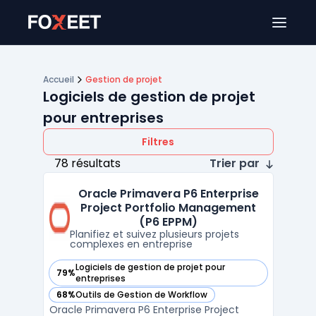
Ouver
Accueil
Gestion de projet
Logiciels de gestion de projet
pour entreprises
Filtres
78 résultats
Trier par
Oracle Primavera P6 Enterprise
Project Portfolio Management
(P6 EPPM)
Planifiez et suivez plusieurs projets
complexes en entreprise
Logiciels de gestion de projet pour
79%
— voir Oracle Primavera P6 Enterprise Project Portfolio Ma
entreprises
68%
Outils de Gestion de Workflow
— voir Oracle Primavera P6 Enterprise Project Portfolio Ma
Oracle Primavera P6 Enterprise Project