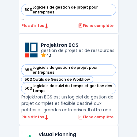
Logiciels de gestion de projet pour
50%
— voir Airsaas dans cette catégorie
entreprises
...
Plus d’infos
Fiche complète
Projektron BCS
gestion de projet et de ressources
4,1
Logiciels de gestion de projet pour
85%
— voir Projektron BCS dans cette catégorie
entreprises
50%
Outils de Gestion de Workflow
— voir Projektron BCS dans cette catégorie
Logiciels de suivi du temps et gestion des
50%
— voir Projektron BCS dans cette catégorie
temps
Projektron BCS est un logiciel de gestion de
projet complet et flexible destiné aux
petites et grandes entreprises. Il offre une
gamme complète de fonctionnalités de
Plus d’infos
Fiche complète
gestion de projet, allant de la planification
et de l'organisation des tâches à la gestion
Visual Planning
des ressources et des budgets. Projektron B