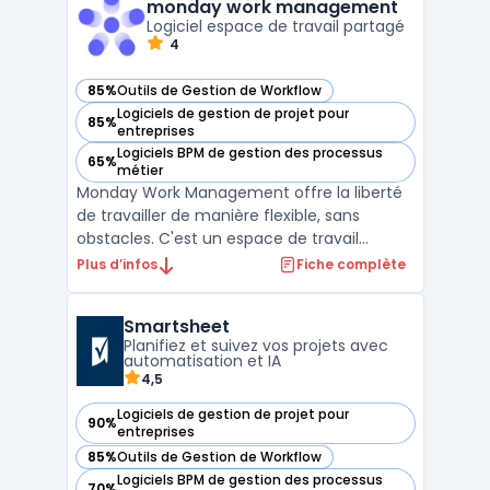
monday work management
Logiciel espace de travail partagé
4
85%
Outils de Gestion de Workflow
— voir monday work management dans cette catégorie
Logiciels de gestion de projet pour
85%
— voir monday work management dans cette catégorie
entreprises
Logiciels BPM de gestion des processus
65%
— voir monday work management dans cette catégorie
métier
Monday Work Management offre la liberté
de travailler de manière flexible, sans
obstacles. C'est un espace de travail
partagé conçu pour favoriser la
Plus d’infos
Fiche complète
collaboration, décloisonner les équipes et
obtenir de meilleurs résultats. Avec cet
Smartsheet
outil, les utilisateurs peuvent gérer
Planifiez et suivez vos projets avec
facilement leurs processus d ...
automatisation et IA
4,5
Logiciels de gestion de projet pour
90%
— voir Smartsheet dans cette catégorie
entreprises
85%
Outils de Gestion de Workflow
— voir Smartsheet dans cette catégorie
Logiciels BPM de gestion des processus
70%