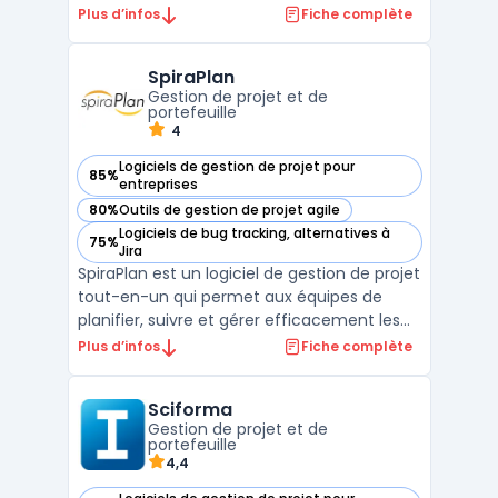
des projets, de la conception à la
Plus d’infos
Fiche complète
réalisation. La solution est dotée d'une
interface conviviale qui facilite la
SpiraPlan
collaboration entre les membres de
Gestion de projet et de
l'équipe. Merlin ...
portefeuille
4
Logiciels de gestion de projet pour
85%
— voir SpiraPlan dans cette catégorie
entreprises
80%
Outils de gestion de projet agile
— voir SpiraPlan dans cette catégorie
Logiciels de bug tracking, alternatives à
75%
— voir SpiraPlan dans cette catégorie
Jira
SpiraPlan est un logiciel de gestion de projet
tout-en-un qui permet aux équipes de
planifier, suivre et gérer efficacement les
projets. Avec SpiraPlan, les utilisateurs
Plus d’infos
Fiche complète
peuvent profiter d'une gamme complète
de fonctionnalités de gestion de projet, y
Sciforma
compris la gestion des exigences, la gestion
Gestion de projet et de
des ...
portefeuille
4,4