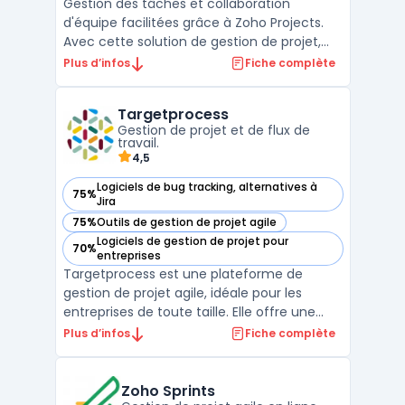
Gestion des tâches et collaboration
d'équipe facilitées grâce à Zoho Projects.
Avec cette solution de gestion de projet,
organisez vos tâches, discutez
Plus d’infos
Fiche complète
instantanément avec vos collaborateurs et
suivez l'avancement de vos projets en
Targetprocess
temps réel. Profitez d'une vue d'ensemble
Gestion de projet et de flux de
claire de vos projets grâc ...
travail.
4,5
Logiciels de bug tracking, alternatives à
75%
— voir Targetprocess dans cette catégorie
Jira
75%
Outils de gestion de projet agile
— voir Targetprocess dans cette catégorie
Logiciels de gestion de projet pour
70%
— voir Targetprocess dans cette catégorie
entreprises
Targetprocess est une plateforme de
gestion de projet agile, idéale pour les
entreprises de toute taille. Elle offre une
gamme complète de fonctionnalités pour
Plus d’infos
Fiche complète
gérer efficacement les projets ITSM -
Information Technology Service
Management, y compris la planification, le
Zoho Sprints