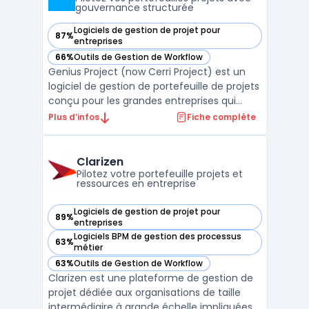
gouvernance structurée
Logiciels de gestion de projet pour
87%
— voir Genius Project (now Cerri Project) dans cette catégo
entreprises
66%
Outils de Gestion de Workflow
— voir Genius Project (now Cerri Project) dans cette catégo
Genius Project (now Cerri Project) est un
logiciel de gestion de portefeuille de projets
conçu pour les grandes entreprises qui
gèrent des environnements complexes et
Plus d’infos
Fiche complète
réglementés. Son objectif principal est
d’outiller la gouvernance structurée, la
planification des ressources et la maîtrise
Clarizen
budgétai ...
Pilotez votre portefeuille projets et
ressources en entreprise
Logiciels de gestion de projet pour
89%
— voir Clarizen dans cette catégorie
entreprises
Logiciels BPM de gestion des processus
63%
— voir Clarizen dans cette catégorie
métier
63%
Outils de Gestion de Workflow
— voir Clarizen dans cette catégorie
Clarizen est une plateforme de gestion de
projet dédiée aux organisations de taille
intermédiaire à grande échelle impliquées