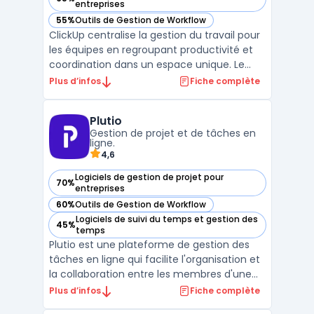
— voir ClickUp dans cette catégorie
entreprises
55%
Outils de Gestion de Workflow
— voir ClickUp dans cette catégorie
ClickUp centralise la gestion du travail pour
les équipes en regroupant productivité et
coordination dans un espace unique. Le
logiciel facilite le suivi quotidien des tâches,
Plus d’infos
Fiche complète
l’organisation des documents, la
communication interne et la gestion des
Plutio
objectifs, tout en simplifiant l’accès à
Gestion de projet et de tâches en
l’informat ...
ligne.
4,6
Logiciels de gestion de projet pour
70%
— voir Plutio dans cette catégorie
entreprises
60%
Outils de Gestion de Workflow
— voir Plutio dans cette catégorie
Logiciels de suivi du temps et gestion des
45%
— voir Plutio dans cette catégorie
temps
Plutio est une plateforme de gestion des
tâches en ligne qui facilite l'organisation et
la collaboration entre les membres d'une
équipe. Elle comprend des fonctionnalités
Plus d’infos
Fiche complète
telles que la planification des projets, la