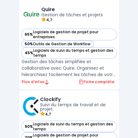
gestion des tâches, les tableaux Kanban, les
calendriers, les fichiers et la messager ...
Quire
Gestion de tâches et projets
4,7
Logiciels de gestion de projet pour
65%
— voir Quire dans cette catégorie
entreprises
50%
Outils de Gestion de Workflow
— voir Quire dans cette catégorie
Logiciels de suivi du temps et gestion des
45%
— voir Quire dans cette catégorie
temps
Gestion des tâches simplifiée et
collaborative avec Quire. Organisez et
hiérarchisez facilement les tâches de votre
projet entre plusieurs équipes en temps
Plus d’infos
Fiche complète
réel. Profitez d'une interface intuitive, une
vue d'ensemble claire, et des options de
Clockify
personnalisation étendues pour mieux
Suivi du temps de travail et de
coordonner votre tra ...
projet.
4,7
Logiciels de suivi du temps et gestion des
90%
— voir Clockify dans cette catégorie
temps
Logiciels de gestion de projet pour
70%