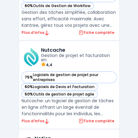
60%
Outils de Gestion de Workflow
— voir Kantree dans cette catégorie
Gestion des tâches simplifiée, collaboration
sans effort, efficacité maximale. Avec
Kantree, gérez tous vos projets avec une
plateforme intuitive et personnalisable.
Plus d’infos
Fiche complète
Organisez, suivez et mesurez la
performance de votre équipe en temps
Nutcache
réel, quelle que soit sa taille ou son secteur
Gestion de projet et facturation
d'activité. Kantre ...
en
4,4
Logiciels de gestion de projet pour
75%
— voir Nutcache dans cette catégorie
entreprises
60%
Logiciels de Devis et Facturation
— voir Nutcache dans cette catégorie
50%
Outils de gestion de projet agile
— voir Nutcache dans cette catégorie
Nutcache: un logiciel de gestion de tâches
en ligne offrant un large éventail de
fonctionnalités pour les individus, les
équipes et les entreprises de toutes tailles.
Plus d’infos
Fiche complète
Avec une interface conviviale et intuitive,
Nutcache offre une solution tout-en-un