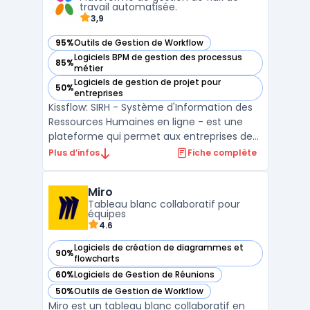
improve the overall efficien ...
travail automatisée.
3,9
95%
Outils de Gestion de Workflow
— voir Kissflow dans cette catégorie
Logiciels BPM de gestion des processus
85%
— voir Kissflow dans cette catégorie
métier
Logiciels de gestion de projet pour
50%
— voir Kissflow dans cette catégorie
entreprises
Kissflow: SIRH - Système d'Information des
Ressources Humaines en ligne - est une
plateforme qui permet aux entreprises de
gérer efficacement les processus de
Plus d’infos
Fiche complète
recrutement, les demandes de congés, la
gestion des performances et bien plus
Miro
encore. Avec Kissflow, les processus sont
Tableau blanc collaboratif pour
automatisés, ce qui p ...
équipes
4.6
Logiciels de création de diagrammes et
90%
— voir Miro dans cette catégorie
flowcharts
60%
Logiciels de Gestion de Réunions
— voir Miro dans cette catégorie
50%
Outils de Gestion de Workflow
— voir Miro dans cette catégorie
Miro est un tableau blanc collaboratif en