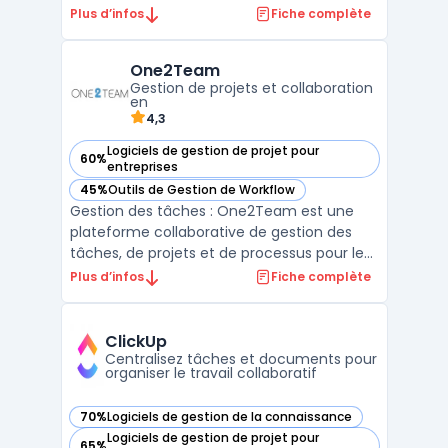
projets en cours, permettant de suivre les
Plus d’infos
Fiche complète
tâches, les bugs, les tests et les exigences
en temps réel. Contrairement à d'autres
One2Team
outils de gestion de projets, SpiraTeam
Gestion de projets et collaboration
facilite la co ...
en
4,3
Logiciels de gestion de projet pour
60%
— voir One2Team dans cette catégorie
entreprises
45%
Outils de Gestion de Workflow
— voir One2Team dans cette catégorie
Gestion des tâches : One2Team est une
plateforme collaborative de gestion des
tâches, de projets et de processus pour les
entreprises. Elle propose une solution
Plus d’infos
Fiche complète
complète basée sur le cloud qui permet
aux équipes de travailler de manière plus
efficace et productive. One2Team : La
ClickUp
plateforme One2Team ...
Centralisez tâches et documents pour
organiser le travail collaboratif
70%
Logiciels de gestion de la connaissance
— voir ClickUp dans cette catégorie
Logiciels de gestion de projet pour
65%