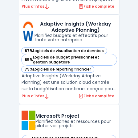
dans la coordination de portefeuilles
Plus d’infos
Fiche complète
complexes. L’objectif porte sur la
consolidation des activités, la planification
Adaptive Insights (Workday
des ressources et la visibilité sur l’état
Adaptive Planning)
d’avancement ...
Planifiez budgets et effectifs pour
toute votre entreprise
87%
Logiciels de visualisation de données
— voir Adaptive Insights (Workday Adaptive Planning) dans
Logiciels de budget prévisionnel et
85%
— voir Adaptive Insights (Workday Adaptive Planning) dans
gestion budgétaire
79%
Logiciels de reporting financier
— voir Adaptive Insights (Workday Adaptive Planning) dans
Adaptive Insights (Workday Adaptive
Planning) est une solution cloud centrée
sur la budgétisation continue, conçue pour
les équipes financières, RH et
Plus d’infos
Fiche complète
opérationnelles qui gèrent la planification à
grande échelle. Ce logiciel cible les
entreprises confrontées à la multiplication
Microsoft Project
des données et à la n ...
Planifiez tâches et ressources pour
piloter vos projets