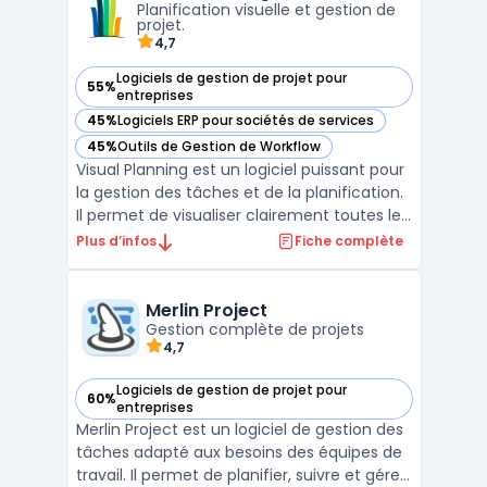
Planification visuelle et gestion de
...
projet.
4,7
Logiciels de gestion de projet pour
55%
— voir Visual Planning dans cette catégorie
entreprises
45%
Logiciels ERP pour sociétés de services
— voir Visual Planning dans cette catégorie
45%
Outils de Gestion de Workflow
— voir Visual Planning dans cette catégorie
Visual Planning est un logiciel puissant pour
la gestion des tâches et de la planification.
Il permet de visualiser clairement toutes les
activités quotidiennes d'une entreprise, afin
Plus d’infos
Fiche complète
de mieux organiser les ressources
humaines et matérielles. Ce logiciel de
planification assure une gestion simplifi ...
Merlin Project
Gestion complète de projets
4,7
Logiciels de gestion de projet pour
60%
— voir Merlin Project dans cette catégorie
entreprises
Merlin Project est un logiciel de gestion des
tâches adapté aux besoins des équipes de
travail. Il permet de planifier, suivre et gérer