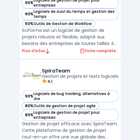
Logiciels de gestion de projet pour
90%
— voir Sciforma dans cette catégorie
entreprises
Logiciels de suivi du temps et gestion des
60%
— voir Sciforma dans cette catégorie
temps
50%
Outils de Gestion de Workflow
— voir Sciforma dans cette catégorie
Sciforma est un logiciel de gestion de
projets robuste et flexible, adapté aux
besoins des entreprises de toutes tailles. Il
offre des fonctionnalités complètes pour la
Plus d’infos
Fiche complète
gestion de projets, la planification, et le suivi
des tâches, permettant aux équipes de
travailler de manière efficace et harmonieu
SpiraTeam
...
Gestion de projets et tests logiciels
4,1
Logiciels de bug tracking, alternatives à
90%
— voir SpiraTeam dans cette catégorie
Jira
80%
Outils de gestion de projet agile
— voir SpiraTeam dans cette catégorie
Logiciels de gestion de projet pour
80%
— voir SpiraTeam dans cette catégorie
entreprises
Gestion de projet efficace avec SpiraTeam.
Cette plateforme de gestion de projet
tout-en-un offre une vue globale des