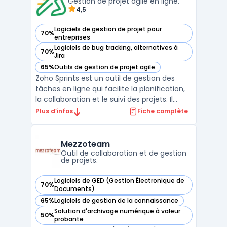
suivi, la collaboration et l ...
Gestion de projet agile en ligne.
4,5
Logiciels de gestion de projet pour
70%
— voir Zoho Sprints dans cette catégorie
entreprises
Logiciels de bug tracking, alternatives à
70%
— voir Zoho Sprints dans cette catégorie
Jira
65%
Outils de gestion de projet agile
— voir Zoho Sprints dans cette catégorie
Zoho Sprints est un outil de gestion des
tâches en ligne qui facilite la planification,
la collaboration et le suivi des projets. Il
permet aux équipes de travailler ensemble
Plus d’infos
Fiche complète
en temps réel et de visualiser facilement
l'avancement du projet grâce à des
tableaux Kanban, des diagrammes de
Mezzoteam
Gantt et des ...
Outil de collaboration et de gestion
de projets.
Logiciels de GED (Gestion Électronique de
70%
— voir Mezzoteam dans cette catégorie
Documents)
65%
Logiciels de gestion de la connaissance
— voir Mezzoteam dans cette catégorie
Solution d'archivage numérique à valeur
50%
— voir Mezzoteam dans cette catégorie
probante