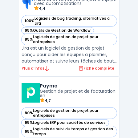
facile, grâce à u ...
avec automatisations
4,4
Logiciels de bug tracking, alternatives à
100%
— voir Jira dans cette catégorie
Jira
95%
Outils de Gestion de Workflow
— voir Jira dans cette catégorie
Logiciels de gestion de projet pour
85%
— voir Jira dans cette catégorie
entreprises
Jira est un logiciel de gestion de projet
conçu pour aider les équipes à planifier,
automatiser et suivre leurs tâches de bout
en bout. Dans un contexte où la
Plus d’infos
Fiche complète
coordination entre plusieurs métiers doit
être structurée et sécurisée, cet outil
Paymo
facilite l’alignement sur les objectifs, la
Gestion de projet et de facturation
priorisation de ...
en
4,7
Logiciels de gestion de projet pour
80%
— voir Paymo dans cette catégorie
entreprises
65%
Logiciels ERP pour sociétés de services
— voir Paymo dans cette catégorie
Logiciels de suivi du temps et gestion des
65%
— voir Paymo dans cette catégorie
temps