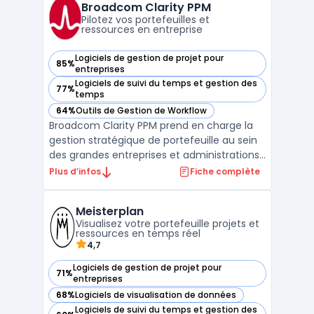
cycle de vie logiciel à grande échelle où la
Broadcom Clarity PPM
coordination entre man ...
Pilotez vos portefeuilles et
ressources en entreprise
Logiciels de gestion de projet pour
85%
— voir Broadcom Clarity PPM dans cette catégorie
entreprises
Logiciels de suivi du temps et gestion des
77%
— voir Broadcom Clarity PPM dans cette catégorie
temps
64%
Outils de Gestion de Workflow
— voir Broadcom Clarity PPM dans cette catégorie
Broadcom Clarity PPM prend en charge la
gestion stratégique de portefeuille au sein
des grandes entreprises et administrations
publiques. Le logiciel s’adresse aux équipes
Plus d’infos
Fiche complète
qui pilotent plusieurs projets, produits ou
plateformes et recherchent un outil pour
Meisterplan
centraliser leurs budgets, aligner les ress ...
Visualisez votre portefeuille projets et
ressources en temps réel
4,7
Logiciels de gestion de projet pour
71%
— voir Meisterplan dans cette catégorie
entreprises
68%
Logiciels de visualisation de données
— voir Meisterplan dans cette catégorie
Logiciels de suivi du temps et gestion des