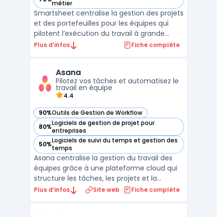
— voir Smartsheet dans cette catégorie
métier
Smartsheet centralise la gestion des projets
et des portefeuilles pour les équipes qui
pilotent l’exécution du travail à grande
échelle. Cette plateforme cloud permet à
Plus d’infos
Fiche complète
une PME, une administration ou une
direction IT de regrouper le suivi des tâches,
Asana
la planification et l’automatisation dans un
Pilotez vos tâches et automatisez le
espa ...
travail en équipe
4.4
90%
Outils de Gestion de Workflow
— voir Asana dans cette catégorie
Logiciels de gestion de projet pour
80%
— voir Asana dans cette catégorie
entreprises
Logiciels de suivi du temps et gestion des
50%
— voir Asana dans cette catégorie
temps
Asana centralise la gestion du travail des
équipes grâce à une plateforme cloud qui
structure les tâches, les projets et la
collaboration au sein de l’entreprise. Les
Plus d’infos
Site web
Fiche complète
organisations qui gèrent plusieurs projets
simultanément rencontrent souvent des