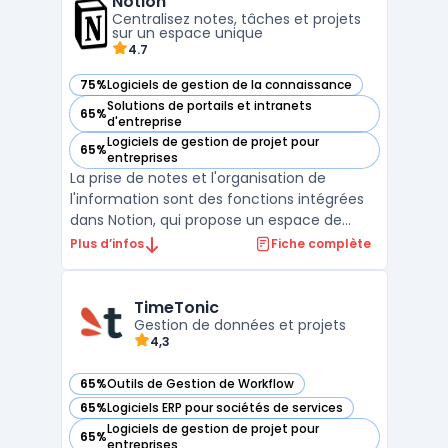
Notion
pour la gestion des projets, la collaboration,
Centralisez notes, tâches et projets
la ...
sur un espace unique
4.7
75%
Logiciels de gestion de la connaissance
— voir Notion dans cette catégorie
Solutions de portails et intranets
65%
— voir Notion dans cette catégorie
d'entreprise
Logiciels de gestion de projet pour
65%
— voir Notion dans cette catégorie
entreprises
La prise de notes et l'organisation de
l'information sont des fonctions intégrées
dans Notion, qui propose un espace de
travail collaboratif pour des équipes de
Plus d’infos
Fiche complète
différentes tailles. Ce logiciel permet de
centraliser la gestion des tâches, des
documents et des projets dans une seule
TimeTonic
interface. La pla ...
Gestion de données et projets
4,3
65%
Outils de Gestion de Workflow
— voir TimeTonic dans cette catégorie
65%
Logiciels ERP pour sociétés de services
— voir TimeTonic dans cette catégorie
Logiciels de gestion de projet pour
65%
— voir TimeTonic dans cette catégorie
entreprises