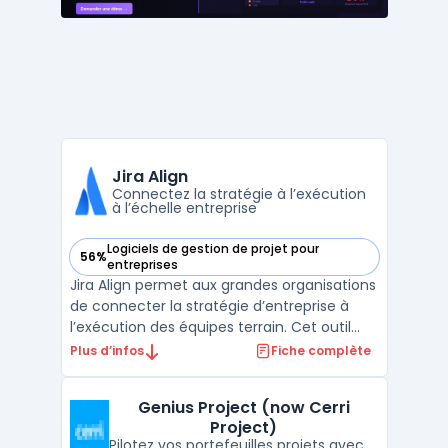
Jira Align
Connectez la stratégie à l’exécution
à l’échelle entreprise
Logiciels de gestion de projet pour
56%
— voir Jira Align dans cette catégorie
entreprises
Jira Align permet aux grandes organisations
de connecter la stratégie d’entreprise à
l’exécution des équipes terrain. Cet outil
cloud s’adresse aux structures qui
Plus d’infos
Fiche complète
cherchent à obtenir une vue centralisée sur
leurs portefeuilles, leurs programmes et
Genius Project (now Cerri
leurs value streams pour piloter l’exécution
Project)
à grand ...
Pilotez vos portefeuilles projets avec