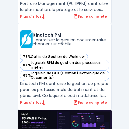
Portfolio Management (P6 EPPM) centralise
la planification, le pilotage et le suivi des
projets, programmes et portefeuilles à
Plus d’infos
Fiche complète
grande échelle pour les équipes projet,
direction de programmes ou gestionnaires
de portefeuilles. Dans les contextes où
Kinetech PM
plusieurs cha ...
Centralisez la gestion documentaire
chantier sur mobile
78%
Outils de Gestion de Workflow
— voir Kinetech PM dans cette catégorie
Logiciels BPM de gestion des processus
67%
— voir Kinetech PM dans cette catégorie
métier
Logiciels de GED (Gestion Électronique de
63%
— voir Kinetech PM dans cette catégorie
Documents)
Kinetech PM centralise la gestion de projets
pour les professionnels du bâtiment et du
génie civil. Ce logiciel cloud modularise le
pilotage de chantier, en digitalisant
Plus d’infos
Fiche complète
l’ensemble des flux de documents de
construction, de la communication à la
gestion financière. L'utilisation de gestion
de projet ...