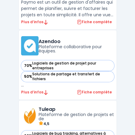
Paymo est un outil de gestion d'affaires qui
permet de planifier, suivre et facturer les
projets en toute simplicité. Il offre une vue
d'ensemble sur les tâches assignées à
Plus d’infos
Fiche complète
chaque membre de l'équipe, un planning
détaillé pour chaque projet, des rapports de
productivité et des outils de
Azendoo
communication ...
Plateforme collaborative pour
équipes.
Logiciels de gestion de projet pour
70%
— voir Azendoo dans cette catégorie
entreprises
Solutions de partage et transfert de
50%
— voir Azendoo dans cette catégorie
fichiers
...
Plus d’infos
Fiche complète
Tuleap
Plateforme de gestion de projets et
de
4,5
Logiciels de bug tracking, alternatives à