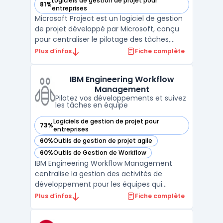
Logiciels de gestion de projet pour
81%
— voir Microsoft Project dans cette catégorie
entreprises
Microsoft Project est un logiciel de gestion
de projet développé par Microsoft, conçu
pour centraliser le pilotage des tâches,
ressources et budgets en entreprise. Les
Plus d’infos
Fiche complète
chefs de projet, responsables ressources et
managers de portefeuille utilisent cette
IBM Engineering Workflow
plateforme pour visualiser l’avancement
Management
des act ...
Pilotez vos développements et suivez
les tâches en équipe
Logiciels de gestion de projet pour
73%
— voir IBM Engineering Workflow Management dans cette c
entreprises
60%
Outils de gestion de projet agile
— voir IBM Engineering Workflow Management dans cette c
60%
Outils de Gestion de Workflow
— voir IBM Engineering Workflow Management dans cette c
IBM Engineering Workflow Management
centralise la gestion des activités de
développement pour les équipes qui
organisent les livrables, suivent les
Plus d’infos
Fiche complète
changements et garantissent la traçabilité.
Ce logiciel s’adresse aux environnements