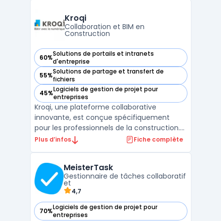
membres de l'équipe et ajouter des
échéances. Vous pouvez également joindre
Kroqi
des fichiers, des ...
Collaboration et BIM en
Construction
Solutions de portails et intranets
60%
— voir Kroqi dans cette catégorie
d'entreprise
Solutions de partage et transfert de
55%
— voir Kroqi dans cette catégorie
fichiers
Logiciels de gestion de projet pour
45%
— voir Kroqi dans cette catégorie
entreprises
Kroqi, une plateforme collaborative
innovante, est conçue spécifiquement
pour les professionnels de la construction.
Elle intègre un système de gestion de
Plus d’infos
Fiche complète
documents en construction, permettant
un stockage sécurisé et une collaboration
MeisterTask
en temps réel. Avec des fonctionnalités
Gestionnaire de tâches collaboratif
telles que la planificati ...
et
4,7
Logiciels de gestion de projet pour
70%
— voir MeisterTask dans cette catégorie
entreprises