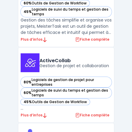
60%
Outils de Gestion de Workflow
— voir MeisterTask dans cette catégorie
Logiciels de suivi du temps et gestion des
45%
— voir MeisterTask dans cette catégorie
temps
Gestion des tâches simplifie et organise vos
projets, MeisterTask est un outil de gestion
de tâches efficace et intuitif qui permet à
toutes les équipes de collaborer en temps
Plus d’infos
Fiche complète
réel. Avec MeisterTask, vous pouvez
facilement créer des tâches, assigner des
responsabilités et suivre les progrès des proj
ActiveCollab
...
Gestion de projet et collaboration
Logiciels de gestion de projet pour
80%
— voir ActiveCollab dans cette catégorie
entreprises
Logiciels de suivi du temps et gestion des
60%
— voir ActiveCollab dans cette catégorie
temps
45%
Outils de Gestion de Workflow
— voir ActiveCollab dans cette catégorie
...
Plus d’infos
Fiche complète