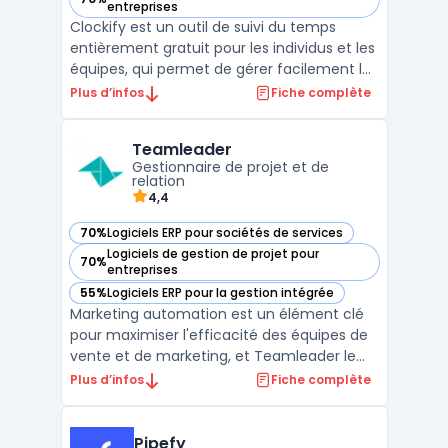
— voir Clockify dans cette catégorie
entreprises
Clockify est un outil de suivi du temps
entièrement gratuit pour les individus et les
équipes, qui permet de gérer facilement les
heures de travail et de générer des
Plus d’infos
Fiche complète
factures précises en un clic. Il offre des
fonctionnalités variées telles que le suivi du
Teamleader
temps en temps réel, la possibilité de créer
Gestionnaire de projet et de
...
relation
4,4
70%
Logiciels ERP pour sociétés de services
— voir Teamleader dans cette catégorie
Logiciels de gestion de projet pour
70%
— voir Teamleader dans cette catégorie
entreprises
55%
Logiciels ERP pour la gestion intégrée
— voir Teamleader dans cette catégorie
Marketing automation est un élément clé
pour maximiser l'efficacité des équipes de
vente et de marketing, et Teamleader le
facilite grandement. Avec cet outil en ligne,
Plus d’infos
Fiche complète
vous pouvez centraliser toutes vos données
clients, facturer rapidement et facilement,
gérer vos projets, automatiser vos tâches
Pipefy