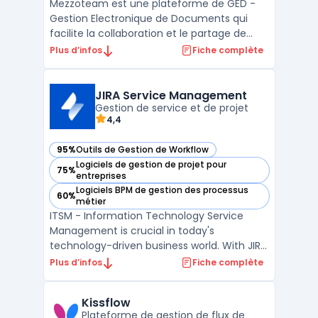
Mezzoteam est une plateforme de GED -
Gestion Electronique de Documents qui
facilite la collaboration et le partage de
fichiers au sein des entreprises. Elle permet
Plus d’infos
Fiche complète
à ses utilisateurs de stocker, organiser et
accéder à leurs documents en temps réel.
La solution offre également des
JIRA Service Management
fonctionnalités te ...
Gestion de service et de projet
4,4
95%
Outils de Gestion de Workflow
— voir JIRA Service Management dans cette catégorie
Logiciels de gestion de projet pour
75%
— voir JIRA Service Management dans cette catégorie
entreprises
Logiciels BPM de gestion des processus
60%
— voir JIRA Service Management dans cette catégorie
métier
ITSM - Information Technology Service
Management is crucial in today's
technology-driven business world. With JIRA
Service Management, managing IT services
Plus d’infos
Fiche complète
has never been easier. This powerful tool
allows organizations to streamline their
Kissflow
service management processes and
Plateforme de gestion de flux de