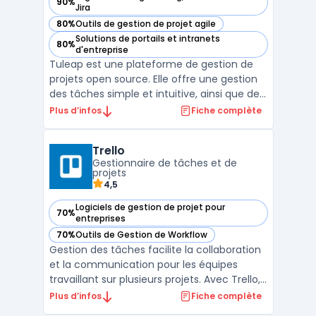
90%
— voir Tuleap dans cette catégorie
Jira
80%
Outils de gestion de projet agile
— voir Tuleap dans cette catégorie
Solutions de portails et intranets
80%
— voir Tuleap dans cette catégorie
d'entreprise
Tuleap est une plateforme de gestion de
projets open source. Elle offre une gestion
des tâches simple et intuitive, ainsi que des
fonctionnalités de gestion de versions,
Plus d’infos
Fiche complète
d'intégration continue et de suivi des
bogues. Tuleap permet aux équipes de
Trello
travailler ensemble de manière efficace en
Gestionnaire de tâches et de
fournissant ...
projets
4,5
Logiciels de gestion de projet pour
70%
— voir Trello dans cette catégorie
entreprises
70%
Outils de Gestion de Workflow
— voir Trello dans cette catégorie
Gestion des tâches facilite la collaboration
et la communication pour les équipes
travaillant sur plusieurs projets. Avec Trello,
vous pouvez créer des tableaux pour
Plus d’infos
Fiche complète
organiser vos tâches, les affecter à des