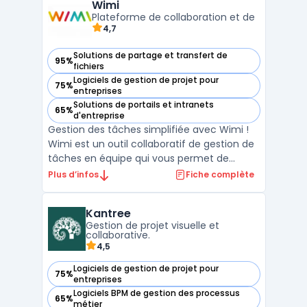
difficultés à répartir la charge, à suivre
Wimi
l’avancem ...
Plateforme de collaboration et de
4,7
Solutions de partage et transfert de
95%
— voir Wimi dans cette catégorie
fichiers
Logiciels de gestion de projet pour
75%
— voir Wimi dans cette catégorie
entreprises
Solutions de portails et intranets
65%
— voir Wimi dans cette catégorie
d'entreprise
Gestion des tâches simplifiée avec Wimi !
Wimi est un outil collaboratif de gestion de
tâches en équipe qui vous permet de
travailler plus rapidement et plus
Plus d’infos
Fiche complète
efficacement. Avec Wimi, vous pouvez
créer des listes de tâches, attribuer des
Kantree
tâches à des membres de votre équipe et
Gestion de projet visuelle et
suivre leur progression ...
collaborative.
4,5
Logiciels de gestion de projet pour
75%
— voir Kantree dans cette catégorie
entreprises
Logiciels BPM de gestion des processus
65%
— voir Kantree dans cette catégorie
métier