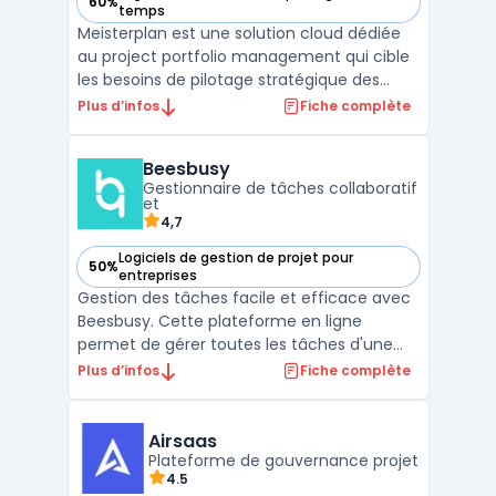
60%
— voir Meisterplan dans cette catégorie
temps
Meisterplan est une solution cloud dédiée
au project portfolio management qui cible
les besoins de pilotage stratégique des
portefeuilles projets et de gestion des
Plus d’infos
Fiche complète
ressources au sein des équipes en
entreprise. L’outil facilite l’ajustement en
Beesbusy
temps réel des projets et des capacités
Gestionnaire de tâches collaboratif
disponibles, sans ...
et
4,7
Logiciels de gestion de projet pour
50%
— voir Beesbusy dans cette catégorie
entreprises
Gestion des tâches facile et efficace avec
Beesbusy. Cette plateforme en ligne
permet de gérer toutes les tâches d'une
équipe tout en suivant l'avancement de
Plus d’infos
Fiche complète
chacun. Les fonctionnalités incluent la
création de tâches, la planification, le suivi
du temps, la collaboration et la
Airsaas
communication entre le ...
Plateforme de gouvernance projet
4.5