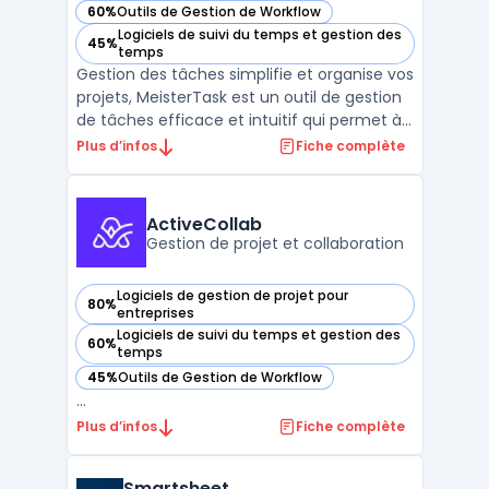
60%
Outils de Gestion de Workflow
— voir MeisterTask dans cette catégorie
Logiciels de suivi du temps et gestion des
45%
— voir MeisterTask dans cette catégorie
temps
Gestion des tâches simplifie et organise vos
projets, MeisterTask est un outil de gestion
de tâches efficace et intuitif qui permet à
toutes les équipes de collaborer en temps
Plus d’infos
Fiche complète
réel. Avec MeisterTask, vous pouvez
facilement créer des tâches, assigner des
responsabilités et suivre les progrès des proj
ActiveCollab
...
Gestion de projet et collaboration
Logiciels de gestion de projet pour
80%
— voir ActiveCollab dans cette catégorie
entreprises
Logiciels de suivi du temps et gestion des
60%
— voir ActiveCollab dans cette catégorie
temps
45%
Outils de Gestion de Workflow
— voir ActiveCollab dans cette catégorie
...
Plus d’infos
Fiche complète
Smartsheet