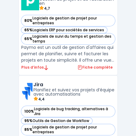
...
en
4,7
Logiciels de gestion de projet pour
80%
— voir Paymo dans cette catégorie
entreprises
65%
Logiciels ERP pour sociétés de services
— voir Paymo dans cette catégorie
Logiciels de suivi du temps et gestion des
65%
— voir Paymo dans cette catégorie
temps
Paymo est un outil de gestion d'affaires qui
permet de planifier, suivre et facturer les
projets en toute simplicité. Il offre une vue
d'ensemble sur les tâches assignées à
Plus d’infos
Fiche complète
chaque membre de l'équipe, un planning
détaillé pour chaque projet, des rapports de
Jira
productivité et des outils de
Planifiez et suivez vos projets d’équipe
communication ...
avec automatisations
4,4
Logiciels de bug tracking, alternatives à
100%
— voir Jira dans cette catégorie
Jira
95%
Outils de Gestion de Workflow
— voir Jira dans cette catégorie
Logiciels de gestion de projet pour
85%
— voir Jira dans cette catégorie
entreprises