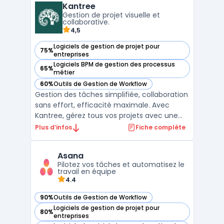
Kantree
tâches à des membres de votre équipe et
Gestion de projet visuelle et
suivre leur progression ...
collaborative.
4,5
Logiciels de gestion de projet pour
75%
— voir Kantree dans cette catégorie
entreprises
Logiciels BPM de gestion des processus
65%
— voir Kantree dans cette catégorie
métier
60%
Outils de Gestion de Workflow
— voir Kantree dans cette catégorie
Gestion des tâches simplifiée, collaboration
sans effort, efficacité maximale. Avec
Kantree, gérez tous vos projets avec une
plateforme intuitive et personnalisable.
Plus d’infos
Fiche complète
Organisez, suivez et mesurez la
performance de votre équipe en temps
Asana
réel, quelle que soit sa taille ou son secteur
Pilotez vos tâches et automatisez le
d'activité. Kantre ...
travail en équipe
4.4
90%
Outils de Gestion de Workflow
— voir Asana dans cette catégorie
Logiciels de gestion de projet pour
80%
— voir Asana dans cette catégorie
entreprises