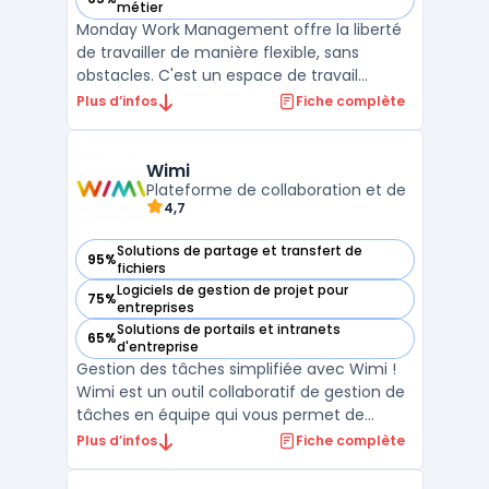
— voir monday work management dans cette catégorie
métier
Monday Work Management offre la liberté
de travailler de manière flexible, sans
obstacles. C'est un espace de travail
partagé conçu pour favoriser la
Plus d’infos
Fiche complète
collaboration, décloisonner les équipes et
obtenir de meilleurs résultats. Avec cet
outil, les utilisateurs peuvent gérer
Wimi
facilement leurs processus d ...
Plateforme de collaboration et de
4,7
Solutions de partage et transfert de
95%
— voir Wimi dans cette catégorie
fichiers
Logiciels de gestion de projet pour
75%
— voir Wimi dans cette catégorie
entreprises
Solutions de portails et intranets
65%
— voir Wimi dans cette catégorie
d'entreprise
Gestion des tâches simplifiée avec Wimi !
Wimi est un outil collaboratif de gestion de
tâches en équipe qui vous permet de
travailler plus rapidement et plus
Plus d’infos
Fiche complète
efficacement. Avec Wimi, vous pouvez
créer des listes de tâches, attribuer des