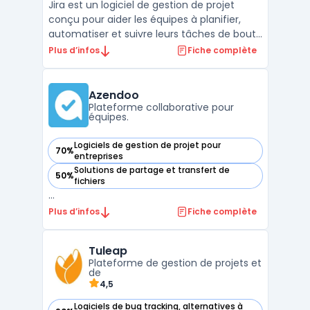
Jira est un logiciel de gestion de projet
conçu pour aider les équipes à planifier,
automatiser et suivre leurs tâches de bout
en bout. Dans un contexte où la
Plus d’infos
Fiche complète
coordination entre plusieurs métiers doit
être structurée et sécurisée, cet outil
facilite l’alignement sur les objectifs, la
Azendoo
priorisation de ...
Plateforme collaborative pour
équipes.
Logiciels de gestion de projet pour
70%
— voir Azendoo dans cette catégorie
entreprises
Solutions de partage et transfert de
50%
— voir Azendoo dans cette catégorie
fichiers
...
Plus d’infos
Fiche complète
Tuleap
Plateforme de gestion de projets et
de
4,5
Logiciels de bug tracking, alternatives à