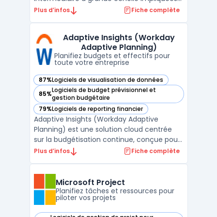
dans la coordination de portefeuilles
Plus d’infos
Fiche complète
complexes. L’objectif porte sur la
consolidation des activités, la planification
Adaptive Insights (Workday
des ressources et la visibilité sur l’état
Adaptive Planning)
d’avancement ...
Planifiez budgets et effectifs pour
toute votre entreprise
87%
Logiciels de visualisation de données
— voir Adaptive Insights (Workday Adaptive Planning) dans
Logiciels de budget prévisionnel et
85%
— voir Adaptive Insights (Workday Adaptive Planning) dans
gestion budgétaire
79%
Logiciels de reporting financier
— voir Adaptive Insights (Workday Adaptive Planning) dans
Adaptive Insights (Workday Adaptive
Planning) est une solution cloud centrée
sur la budgétisation continue, conçue pour
les équipes financières, RH et
Plus d’infos
Fiche complète
opérationnelles qui gèrent la planification à
grande échelle. Ce logiciel cible les
entreprises confrontées à la multiplication
Microsoft Project
des données et à la n ...
Planifiez tâches et ressources pour
piloter vos projets