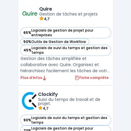
gestion des tâches, les tableaux Kanban, les
calendriers, les fichiers et la messager ...
Quire
Gestion de tâches et projets
4,7
Logiciels de gestion de projet pour
65%
— voir Quire dans cette catégorie
entreprises
50%
Outils de Gestion de Workflow
— voir Quire dans cette catégorie
Logiciels de suivi du temps et gestion des
45%
— voir Quire dans cette catégorie
temps
Gestion des tâches simplifiée et
collaborative avec Quire. Organisez et
hiérarchisez facilement les tâches de votre
projet entre plusieurs équipes en temps
Plus d’infos
Fiche complète
réel. Profitez d'une interface intuitive, une
vue d'ensemble claire, et des options de
Clockify
personnalisation étendues pour mieux
Suivi du temps de travail et de
coordonner votre tra ...
projet.
4,7
Logiciels de suivi du temps et gestion des
90%
— voir Clockify dans cette catégorie
temps
Logiciels de gestion de projet pour
70%