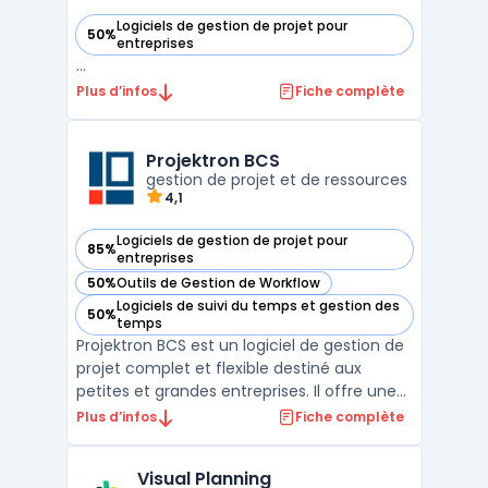
Logiciels de gestion de projet pour
50%
— voir Airsaas dans cette catégorie
entreprises
...
Plus d’infos
Fiche complète
Projektron BCS
gestion de projet et de ressources
4,1
Logiciels de gestion de projet pour
85%
— voir Projektron BCS dans cette catégorie
entreprises
50%
Outils de Gestion de Workflow
— voir Projektron BCS dans cette catégorie
Logiciels de suivi du temps et gestion des
50%
— voir Projektron BCS dans cette catégorie
temps
Projektron BCS est un logiciel de gestion de
projet complet et flexible destiné aux
petites et grandes entreprises. Il offre une
gamme complète de fonctionnalités de
Plus d’infos
Fiche complète
gestion de projet, allant de la planification
et de l'organisation des tâches à la gestion
Visual Planning
des ressources et des budgets. Projektron B