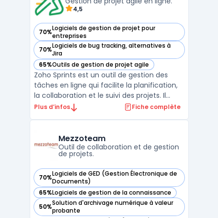
suivi, la collaboration et l ...
Gestion de projet agile en ligne.
4,5
Logiciels de gestion de projet pour
70%
— voir Zoho Sprints dans cette catégorie
entreprises
Logiciels de bug tracking, alternatives à
70%
— voir Zoho Sprints dans cette catégorie
Jira
65%
Outils de gestion de projet agile
— voir Zoho Sprints dans cette catégorie
Zoho Sprints est un outil de gestion des
tâches en ligne qui facilite la planification,
la collaboration et le suivi des projets. Il
permet aux équipes de travailler ensemble
Plus d’infos
Fiche complète
en temps réel et de visualiser facilement
l'avancement du projet grâce à des
tableaux Kanban, des diagrammes de
Mezzoteam
Gantt et des ...
Outil de collaboration et de gestion
de projets.
Logiciels de GED (Gestion Électronique de
70%
— voir Mezzoteam dans cette catégorie
Documents)
65%
Logiciels de gestion de la connaissance
— voir Mezzoteam dans cette catégorie
Solution d'archivage numérique à valeur
50%
— voir Mezzoteam dans cette catégorie
probante