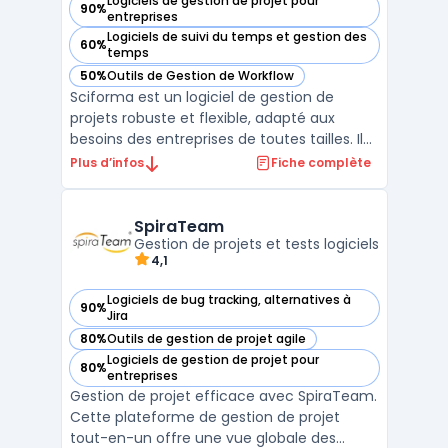
Logiciels de gestion de projet pour
90%
— voir Sciforma dans cette catégorie
entreprises
Logiciels de suivi du temps et gestion des
60%
— voir Sciforma dans cette catégorie
temps
50%
Outils de Gestion de Workflow
— voir Sciforma dans cette catégorie
Sciforma est un logiciel de gestion de
projets robuste et flexible, adapté aux
besoins des entreprises de toutes tailles. Il
offre des fonctionnalités complètes pour la
Plus d’infos
Fiche complète
gestion de projets, la planification, et le suivi
des tâches, permettant aux équipes de
travailler de manière efficace et harmonieu
SpiraTeam
...
Gestion de projets et tests logiciels
4,1
Logiciels de bug tracking, alternatives à
90%
— voir SpiraTeam dans cette catégorie
Jira
80%
Outils de gestion de projet agile
— voir SpiraTeam dans cette catégorie
Logiciels de gestion de projet pour
80%
— voir SpiraTeam dans cette catégorie
entreprises
Gestion de projet efficace avec SpiraTeam.
Cette plateforme de gestion de projet
tout-en-un offre une vue globale des