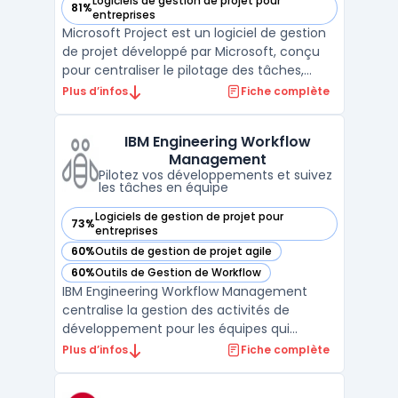
Logiciels de gestion de projet pour
81%
— voir Microsoft Project dans cette catégorie
entreprises
Microsoft Project est un logiciel de gestion
de projet développé par Microsoft, conçu
pour centraliser le pilotage des tâches,
ressources et budgets en entreprise. Les
Plus d’infos
Fiche complète
chefs de projet, responsables ressources et
managers de portefeuille utilisent cette
IBM Engineering Workflow
plateforme pour visualiser l’avancement
Management
des act ...
Pilotez vos développements et suivez
les tâches en équipe
Logiciels de gestion de projet pour
73%
— voir IBM Engineering Workflow Management dans cette c
entreprises
60%
Outils de gestion de projet agile
— voir IBM Engineering Workflow Management dans cette c
60%
Outils de Gestion de Workflow
— voir IBM Engineering Workflow Management dans cette c
IBM Engineering Workflow Management
centralise la gestion des activités de
développement pour les équipes qui
organisent les livrables, suivent les
Plus d’infos
Fiche complète
changements et garantissent la traçabilité.
Ce logiciel s’adresse aux environnements