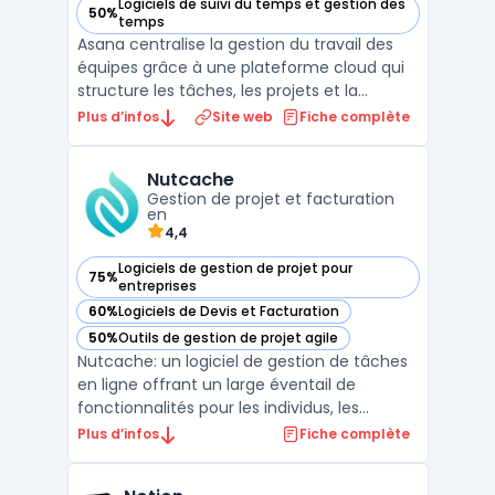
Logiciels de suivi du temps et gestion des
50%
— voir Asana dans cette catégorie
temps
Asana centralise la gestion du travail des
équipes grâce à une plateforme cloud qui
structure les tâches, les projets et la
collaboration au sein de l’entreprise. Les
Plus d’infos
Site web
Fiche complète
organisations qui gèrent plusieurs projets
simultanément rencontrent souvent des
Nutcache
difficultés à répartir la charge, à suivre
Gestion de projet et facturation
l’avancem ...
en
4,4
Logiciels de gestion de projet pour
75%
— voir Nutcache dans cette catégorie
entreprises
60%
Logiciels de Devis et Facturation
— voir Nutcache dans cette catégorie
50%
Outils de gestion de projet agile
— voir Nutcache dans cette catégorie
Nutcache: un logiciel de gestion de tâches
en ligne offrant un large éventail de
fonctionnalités pour les individus, les
équipes et les entreprises de toutes tailles.
Plus d’infos
Fiche complète
Avec une interface conviviale et intuitive,
Nutcache offre une solution tout-en-un