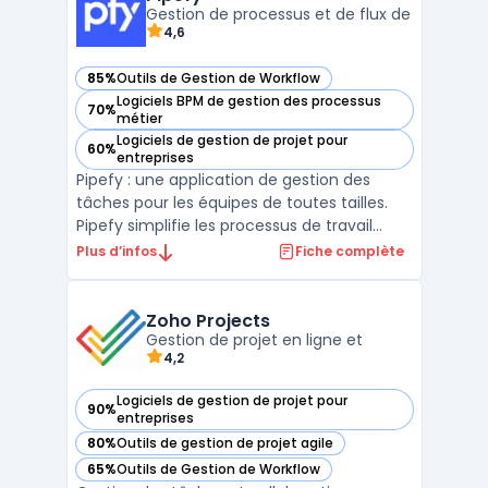
ad ...
Gestion de processus et de flux de
4,6
85%
Outils de Gestion de Workflow
— voir Pipefy dans cette catégorie
Logiciels BPM de gestion des processus
70%
— voir Pipefy dans cette catégorie
métier
Logiciels de gestion de projet pour
60%
— voir Pipefy dans cette catégorie
entreprises
Pipefy : une application de gestion des
tâches pour les équipes de toutes tailles.
Pipefy simplifie les processus de travail
avec des modèles préconfigurés pour les
Plus d’infos
Fiche complète
projets les plus courants et une interface
intuitive. Les équipes peuvent rapidement
créer des workflows opérationnels sans
Zoho Projects
connaissanc ...
Gestion de projet en ligne et
4,2
Logiciels de gestion de projet pour
90%
— voir Zoho Projects dans cette catégorie
entreprises
80%
Outils de gestion de projet agile
— voir Zoho Projects dans cette catégorie
65%
Outils de Gestion de Workflow
— voir Zoho Projects dans cette catégorie