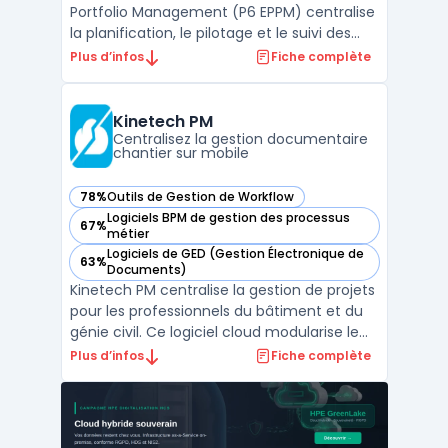
Portfolio Management (P6 EPPM) centralise
la planification, le pilotage et le suivi des
projets, programmes et portefeuilles à
Plus d’infos
Fiche complète
grande échelle pour les équipes projet,
direction de programmes ou gestionnaires
de portefeuilles. Dans les contextes où
Kinetech PM
plusieurs cha ...
Centralisez la gestion documentaire
chantier sur mobile
78%
Outils de Gestion de Workflow
— voir Kinetech PM dans cette catégorie
Logiciels BPM de gestion des processus
67%
— voir Kinetech PM dans cette catégorie
métier
Logiciels de GED (Gestion Électronique de
63%
— voir Kinetech PM dans cette catégorie
Documents)
Kinetech PM centralise la gestion de projets
pour les professionnels du bâtiment et du
génie civil. Ce logiciel cloud modularise le
pilotage de chantier, en digitalisant
Plus d’infos
Fiche complète
l’ensemble des flux de documents de
construction, de la communication à la
gestion financière. L'utilisation de gestion
de projet ...