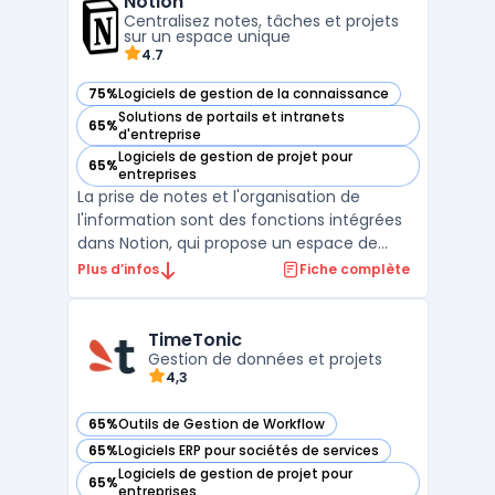
Notion
pour la gestion des projets, la collaboration,
Centralisez notes, tâches et projets
la ...
sur un espace unique
4.7
75%
Logiciels de gestion de la connaissance
— voir Notion dans cette catégorie
Solutions de portails et intranets
65%
— voir Notion dans cette catégorie
d'entreprise
Logiciels de gestion de projet pour
65%
— voir Notion dans cette catégorie
entreprises
La prise de notes et l'organisation de
l'information sont des fonctions intégrées
dans Notion, qui propose un espace de
travail collaboratif pour des équipes de
Plus d’infos
Fiche complète
différentes tailles. Ce logiciel permet de
centraliser la gestion des tâches, des
documents et des projets dans une seule
TimeTonic
interface. La pla ...
Gestion de données et projets
4,3
65%
Outils de Gestion de Workflow
— voir TimeTonic dans cette catégorie
65%
Logiciels ERP pour sociétés de services
— voir TimeTonic dans cette catégorie
Logiciels de gestion de projet pour
65%
— voir TimeTonic dans cette catégorie
entreprises