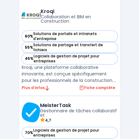
membres de l'équipe et ajouter des
échéances. Vous pouvez également joindre
Kroqi
des fichiers, des ...
Collaboration et BIM en
Construction
Solutions de portails et intranets
60%
— voir Kroqi dans cette catégorie
d'entreprise
Solutions de partage et transfert de
55%
— voir Kroqi dans cette catégorie
fichiers
Logiciels de gestion de projet pour
45%
— voir Kroqi dans cette catégorie
entreprises
Kroqi, une plateforme collaborative
innovante, est conçue spécifiquement
pour les professionnels de la construction.
Elle intègre un système de gestion de
Plus d’infos
Fiche complète
documents en construction, permettant
un stockage sécurisé et une collaboration
MeisterTask
en temps réel. Avec des fonctionnalités
Gestionnaire de tâches collaboratif
telles que la planificati ...
et
4,7
Logiciels de gestion de projet pour
70%
— voir MeisterTask dans cette catégorie
entreprises