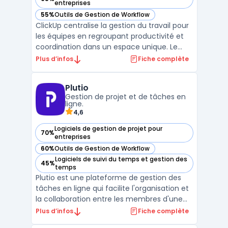
— voir ClickUp dans cette catégorie
entreprises
55%
Outils de Gestion de Workflow
— voir ClickUp dans cette catégorie
ClickUp centralise la gestion du travail pour
les équipes en regroupant productivité et
coordination dans un espace unique. Le
logiciel facilite le suivi quotidien des tâches,
Plus d’infos
Fiche complète
l’organisation des documents, la
communication interne et la gestion des
Plutio
objectifs, tout en simplifiant l’accès à
Gestion de projet et de tâches en
l’informat ...
ligne.
4,6
Logiciels de gestion de projet pour
70%
— voir Plutio dans cette catégorie
entreprises
60%
Outils de Gestion de Workflow
— voir Plutio dans cette catégorie
Logiciels de suivi du temps et gestion des
45%
— voir Plutio dans cette catégorie
temps
Plutio est une plateforme de gestion des
tâches en ligne qui facilite l'organisation et
la collaboration entre les membres d'une
équipe. Elle comprend des fonctionnalités
Plus d’infos
Fiche complète
telles que la planification des projets, la