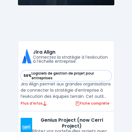
Jira Align
Connectez la stratégie à l’exécution
à l’échelle entreprise
Logiciels de gestion de projet pour
56%
— voir Jira Align dans cette catégorie
entreprises
Jira Align permet aux grandes organisations
de connecter la stratégie d’entreprise à
l’exécution des équipes terrain. Cet outil
cloud s’adresse aux structures qui
Plus d’infos
Fiche complète
cherchent à obtenir une vue centralisée sur
leurs portefeuilles, leurs programmes et
Genius Project (now Cerri
leurs value streams pour piloter l’exécution
Project)
à grand ...
Pilotez vos portefeuilles projets avec