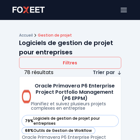
Ouver
Accueil
Gestion de projet
Logiciels de gestion de projet
pour entreprises
Filtres
78 résultats
Trier par
Oracle Primavera P6 Enterprise
Project Portfolio Management
(P6 EPPM)
Planifiez et suivez plusieurs projets
complexes en entreprise
Logiciels de gestion de projet pour
79%
— voir Oracle Primavera P6 Enterprise Project Portfolio Ma
entreprises
68%
Outils de Gestion de Workflow
— voir Oracle Primavera P6 Enterprise Project Portfolio Ma
Oracle Primavera P6 Enterprise Project