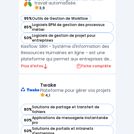
improve the overall efficien ...
travail automatisée.
3,9
95%
Outils de Gestion de Workflow
— voir Kissflow dans cette catégorie
Logiciels BPM de gestion des processus
85%
— voir Kissflow dans cette catégorie
métier
Logiciels de gestion de projet pour
50%
— voir Kissflow dans cette catégorie
entreprises
Kissflow: SIRH - Système d'Information des
Ressources Humaines en ligne - est une
plateforme qui permet aux entreprises de
gérer efficacement les processus de
Plus d’infos
Fiche complète
recrutement, les demandes de congés, la
gestion des performances et bien plus
encore. Avec Kissflow, les processus sont
Twake
automatisés, ce qui p ...
Plateforme pour gérer vos projets
4,1
Solutions de partage et transfert de
80%
— voir Twake dans cette catégorie
fichiers
Applications de messagerie instantanée
60%
— voir Twake dans cette catégorie
pro
Solutions de portails et intranets
50%
— voir Twake dans cette catégorie
d'entreprise