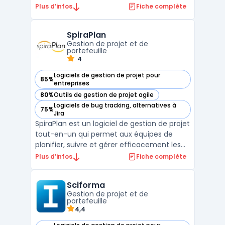
des projets, de la conception à la
Plus d’infos
Fiche complète
réalisation. La solution est dotée d'une
interface conviviale qui facilite la
SpiraPlan
collaboration entre les membres de
Gestion de projet et de
l'équipe. Merlin ...
portefeuille
4
Logiciels de gestion de projet pour
85%
— voir SpiraPlan dans cette catégorie
entreprises
80%
Outils de gestion de projet agile
— voir SpiraPlan dans cette catégorie
Logiciels de bug tracking, alternatives à
75%
— voir SpiraPlan dans cette catégorie
Jira
SpiraPlan est un logiciel de gestion de projet
tout-en-un qui permet aux équipes de
planifier, suivre et gérer efficacement les
projets. Avec SpiraPlan, les utilisateurs
Plus d’infos
Fiche complète
peuvent profiter d'une gamme complète
de fonctionnalités de gestion de projet, y
Sciforma
compris la gestion des exigences, la gestion
Gestion de projet et de
des ...
portefeuille
4,4