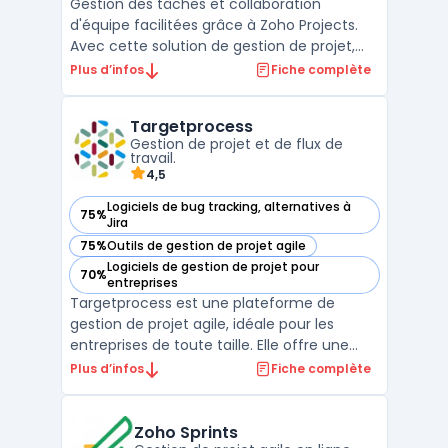
Gestion des tâches et collaboration
d'équipe facilitées grâce à Zoho Projects.
Avec cette solution de gestion de projet,
organisez vos tâches, discutez
Plus d’infos
Fiche complète
instantanément avec vos collaborateurs et
suivez l'avancement de vos projets en
Targetprocess
temps réel. Profitez d'une vue d'ensemble
Gestion de projet et de flux de
claire de vos projets grâc ...
travail.
4,5
Logiciels de bug tracking, alternatives à
75%
— voir Targetprocess dans cette catégorie
Jira
75%
Outils de gestion de projet agile
— voir Targetprocess dans cette catégorie
Logiciels de gestion de projet pour
70%
— voir Targetprocess dans cette catégorie
entreprises
Targetprocess est une plateforme de
gestion de projet agile, idéale pour les
entreprises de toute taille. Elle offre une
gamme complète de fonctionnalités pour
Plus d’infos
Fiche complète
gérer efficacement les projets ITSM -
Information Technology Service
Management, y compris la planification, le
Zoho Sprints