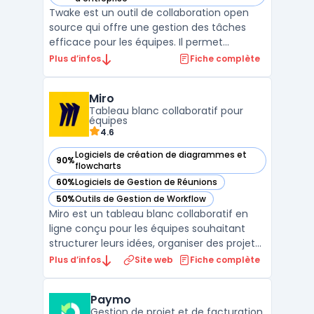
Twake est un outil de collaboration open
source qui offre une gestion des tâches
efficace pour les équipes. Il permet
d'organiser les tâches, les projets, le
Plus d’infos
Fiche complète
calendrier, le chat, les emails et bien plus
encore. Twake est conçu pour rendre le
Miro
travail en équipe plus productif et plus
Tableau blanc collaboratif pour
facile, grâce à u ...
équipes
4.6
Logiciels de création de diagrammes et
90%
— voir Miro dans cette catégorie
flowcharts
60%
Logiciels de Gestion de Réunions
— voir Miro dans cette catégorie
50%
Outils de Gestion de Workflow
— voir Miro dans cette catégorie
Miro est un tableau blanc collaboratif en
ligne conçu pour les équipes souhaitant
structurer leurs idées, organiser des projets
et faciliter la créativité en groupe. Cet outil
Plus d’infos
Site web
Fiche complète
propose un espace visuel interactif où
chacun peut ajouter des post-it virtuels,
Paymo
créer des cartes mentales et construire des
Gestion de projet et de facturation