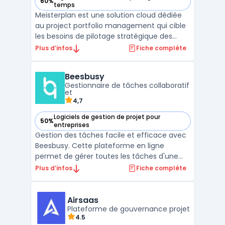
60%
— voir Meisterplan dans cette catégorie
temps
Meisterplan est une solution cloud dédiée
au project portfolio management qui cible
les besoins de pilotage stratégique des
portefeuilles projets et de gestion des
Plus d’infos
Fiche complète
ressources au sein des équipes en
entreprise. L’outil facilite l’ajustement en
Beesbusy
temps réel des projets et des capacités
Gestionnaire de tâches collaboratif
disponibles, sans ...
et
4,7
Logiciels de gestion de projet pour
50%
— voir Beesbusy dans cette catégorie
entreprises
Gestion des tâches facile et efficace avec
Beesbusy. Cette plateforme en ligne
permet de gérer toutes les tâches d'une
équipe tout en suivant l'avancement de
Plus d’infos
Fiche complète
chacun. Les fonctionnalités incluent la
création de tâches, la planification, le suivi
du temps, la collaboration et la
Airsaas
communication entre le ...
Plateforme de gouvernance projet
4.5