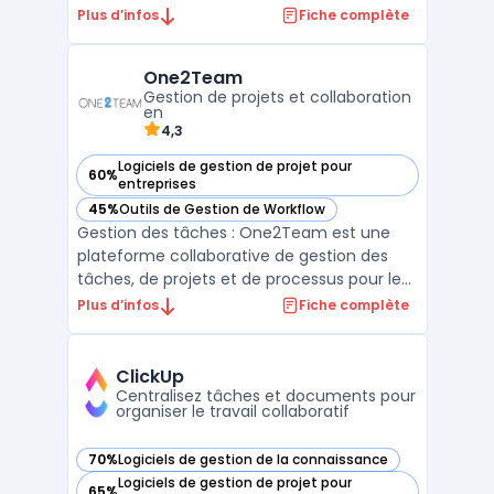
projets en cours, permettant de suivre les
Plus d’infos
Fiche complète
tâches, les bugs, les tests et les exigences
en temps réel. Contrairement à d'autres
One2Team
outils de gestion de projets, SpiraTeam
Gestion de projets et collaboration
facilite la co ...
en
4,3
Logiciels de gestion de projet pour
60%
— voir One2Team dans cette catégorie
entreprises
45%
Outils de Gestion de Workflow
— voir One2Team dans cette catégorie
Gestion des tâches : One2Team est une
plateforme collaborative de gestion des
tâches, de projets et de processus pour les
entreprises. Elle propose une solution
Plus d’infos
Fiche complète
complète basée sur le cloud qui permet
aux équipes de travailler de manière plus
efficace et productive. One2Team : La
ClickUp
plateforme One2Team ...
Centralisez tâches et documents pour
organiser le travail collaboratif
70%
Logiciels de gestion de la connaissance
— voir ClickUp dans cette catégorie
Logiciels de gestion de projet pour
65%