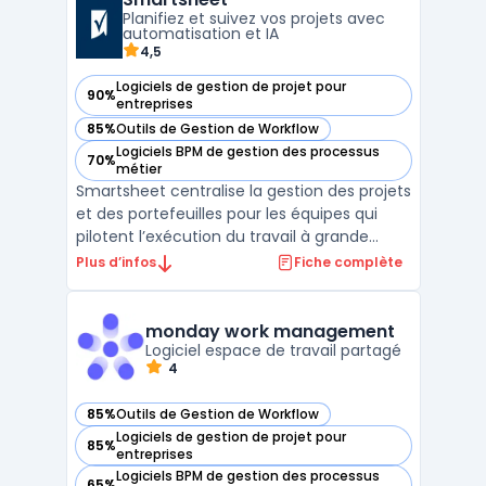
Planifiez et suivez vos projets avec
automatisation et IA
4,5
Logiciels de gestion de projet pour
90%
— voir Smartsheet dans cette catégorie
entreprises
85%
Outils de Gestion de Workflow
— voir Smartsheet dans cette catégorie
Logiciels BPM de gestion des processus
70%
— voir Smartsheet dans cette catégorie
métier
Smartsheet centralise la gestion des projets
et des portefeuilles pour les équipes qui
pilotent l’exécution du travail à grande
échelle. Cette plateforme cloud permet à
Plus d’infos
Fiche complète
une PME, une administration ou une
direction IT de regrouper le suivi des tâches,
la planification et l’automatisation dans un
monday work management
espa ...
Logiciel espace de travail partagé
4
85%
Outils de Gestion de Workflow
— voir monday work management dans cette catégorie
Logiciels de gestion de projet pour
85%
— voir monday work management dans cette catégorie
entreprises
Logiciels BPM de gestion des processus
65%