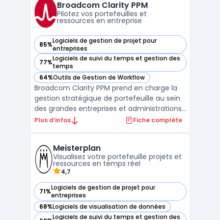
cycle de vie logiciel à grande échelle où la
Broadcom Clarity PPM
coordination entre man ...
Pilotez vos portefeuilles et
ressources en entreprise
Logiciels de gestion de projet pour
85%
— voir Broadcom Clarity PPM dans cette catégorie
entreprises
Logiciels de suivi du temps et gestion des
77%
— voir Broadcom Clarity PPM dans cette catégorie
temps
64%
Outils de Gestion de Workflow
— voir Broadcom Clarity PPM dans cette catégorie
Broadcom Clarity PPM prend en charge la
gestion stratégique de portefeuille au sein
des grandes entreprises et administrations
publiques. Le logiciel s’adresse aux équipes
Plus d’infos
Fiche complète
qui pilotent plusieurs projets, produits ou
plateformes et recherchent un outil pour
Meisterplan
centraliser leurs budgets, aligner les ress ...
Visualisez votre portefeuille projets et
ressources en temps réel
4,7
Logiciels de gestion de projet pour
71%
— voir Meisterplan dans cette catégorie
entreprises
68%
Logiciels de visualisation de données
— voir Meisterplan dans cette catégorie
Logiciels de suivi du temps et gestion des