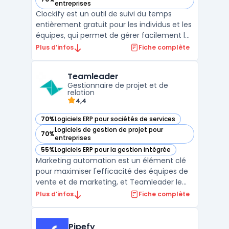
— voir Clockify dans cette catégorie
entreprises
Clockify est un outil de suivi du temps
entièrement gratuit pour les individus et les
équipes, qui permet de gérer facilement les
heures de travail et de générer des
Plus d’infos
Fiche complète
factures précises en un clic. Il offre des
fonctionnalités variées telles que le suivi du
Teamleader
temps en temps réel, la possibilité de créer
Gestionnaire de projet et de
...
relation
4,4
70%
Logiciels ERP pour sociétés de services
— voir Teamleader dans cette catégorie
Logiciels de gestion de projet pour
70%
— voir Teamleader dans cette catégorie
entreprises
55%
Logiciels ERP pour la gestion intégrée
— voir Teamleader dans cette catégorie
Marketing automation est un élément clé
pour maximiser l'efficacité des équipes de
vente et de marketing, et Teamleader le
facilite grandement. Avec cet outil en ligne,
Plus d’infos
Fiche complète
vous pouvez centraliser toutes vos données
clients, facturer rapidement et facilement,
gérer vos projets, automatiser vos tâches
Pipefy