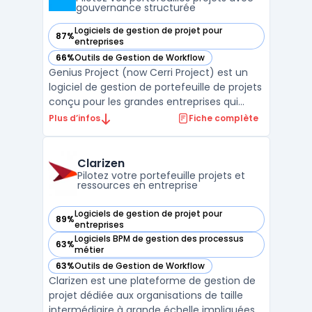
gouvernance structurée
Logiciels de gestion de projet pour
87%
— voir Genius Project (now Cerri Project) dans cette catégo
entreprises
66%
Outils de Gestion de Workflow
— voir Genius Project (now Cerri Project) dans cette catégo
Genius Project (now Cerri Project) est un
logiciel de gestion de portefeuille de projets
conçu pour les grandes entreprises qui
gèrent des environnements complexes et
Plus d’infos
Fiche complète
réglementés. Son objectif principal est
d’outiller la gouvernance structurée, la
planification des ressources et la maîtrise
Clarizen
budgétai ...
Pilotez votre portefeuille projets et
ressources en entreprise
Logiciels de gestion de projet pour
89%
— voir Clarizen dans cette catégorie
entreprises
Logiciels BPM de gestion des processus
63%
— voir Clarizen dans cette catégorie
métier
63%
Outils de Gestion de Workflow
— voir Clarizen dans cette catégorie
Clarizen est une plateforme de gestion de
projet dédiée aux organisations de taille
intermédiaire à grande échelle impliquées