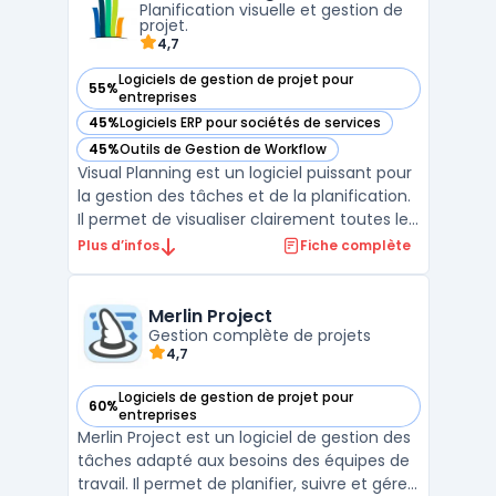
Planification visuelle et gestion de
...
projet.
4,7
Logiciels de gestion de projet pour
55%
— voir Visual Planning dans cette catégorie
entreprises
45%
Logiciels ERP pour sociétés de services
— voir Visual Planning dans cette catégorie
45%
Outils de Gestion de Workflow
— voir Visual Planning dans cette catégorie
Visual Planning est un logiciel puissant pour
la gestion des tâches et de la planification.
Il permet de visualiser clairement toutes les
activités quotidiennes d'une entreprise, afin
Plus d’infos
Fiche complète
de mieux organiser les ressources
humaines et matérielles. Ce logiciel de
planification assure une gestion simplifi ...
Merlin Project
Gestion complète de projets
4,7
Logiciels de gestion de projet pour
60%
— voir Merlin Project dans cette catégorie
entreprises
Merlin Project est un logiciel de gestion des
tâches adapté aux besoins des équipes de
travail. Il permet de planifier, suivre et gérer