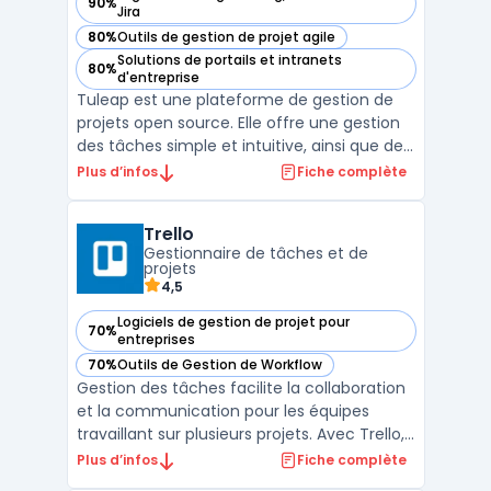
90%
— voir Tuleap dans cette catégorie
Jira
80%
Outils de gestion de projet agile
— voir Tuleap dans cette catégorie
Solutions de portails et intranets
80%
— voir Tuleap dans cette catégorie
d'entreprise
Tuleap est une plateforme de gestion de
projets open source. Elle offre une gestion
des tâches simple et intuitive, ainsi que des
fonctionnalités de gestion de versions,
Plus d’infos
Fiche complète
d'intégration continue et de suivi des
bogues. Tuleap permet aux équipes de
Trello
travailler ensemble de manière efficace en
Gestionnaire de tâches et de
fournissant ...
projets
4,5
Logiciels de gestion de projet pour
70%
— voir Trello dans cette catégorie
entreprises
70%
Outils de Gestion de Workflow
— voir Trello dans cette catégorie
Gestion des tâches facilite la collaboration
et la communication pour les équipes
travaillant sur plusieurs projets. Avec Trello,
vous pouvez créer des tableaux pour
Plus d’infos
Fiche complète
organiser vos tâches, les affecter à des