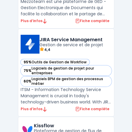
Mezzoteam est une plateforme de GED -
Gestion Electronique de Documents qui
facilite la collaboration et le partage de
fichiers au sein des entreprises. Elle permet
Plus d’infos
Fiche complète
à ses utilisateurs de stocker, organiser et
accéder à leurs documents en temps réel.
La solution offre également des
JIRA Service Management
fonctionnalités te ...
Gestion de service et de projet
4,4
95%
Outils de Gestion de Workflow
— voir JIRA Service Management dans cette catégorie
Logiciels de gestion de projet pour
75%
— voir JIRA Service Management dans cette catégorie
entreprises
Logiciels BPM de gestion des processus
60%
— voir JIRA Service Management dans cette catégorie
métier
ITSM - Information Technology Service
Management is crucial in today's
technology-driven business world. With JIRA
Service Management, managing IT services
Plus d’infos
Fiche complète
has never been easier. This powerful tool
allows organizations to streamline their
Kissflow
service management processes and
Plateforme de gestion de flux de