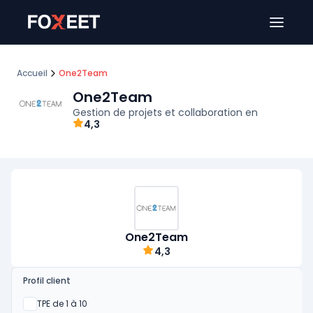
Ouver
Accueil
One2Team
One2Team
Gestion de projets et collaboration en
4,3
One2Team
4,3
Profil client
Oui
TPE de 1 à 10