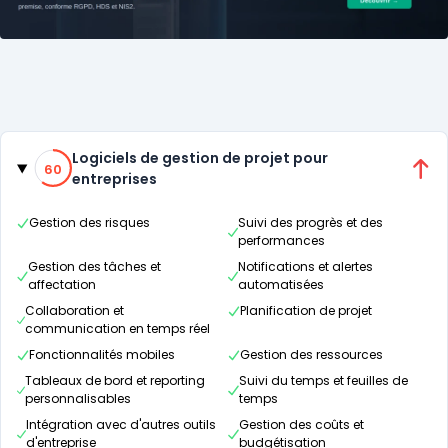
Catégories
60% de compatibilité
Logiciels de gestion de projet pour
60
entreprises
Gestion des risques
Suivi des progrès et des
performances
Gestion des tâches et
Notifications et alertes
affectation
automatisées
Collaboration et
Planification de projet
communication en temps réel
Fonctionnalités mobiles
Gestion des ressources
Tableaux de bord et reporting
Suivi du temps et feuilles de
personnalisables
temps
Intégration avec d'autres outils
Gestion des coûts et
d'entreprise
budgétisation