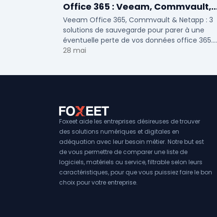
Office 365 : Veeam, Commvault,
Netapp
Veeam Office 365, Commvault & Netapp : 3
solutions de sauvegarde pour parer à une
éventuelle perte de vos données office 365.
Voici notre ...
28 mai
Foxeet aide les entreprises désireuses de trouver
des solutions numériques et digitales en
adéquation avec leur besoin métier. Notre but est
de vous permettre de comparer une liste de
logiciels, matériels ou service, filtrable selon leurs
caractéristiques, pour que vous puissiez faire le bon
choix pour votre entreprise.