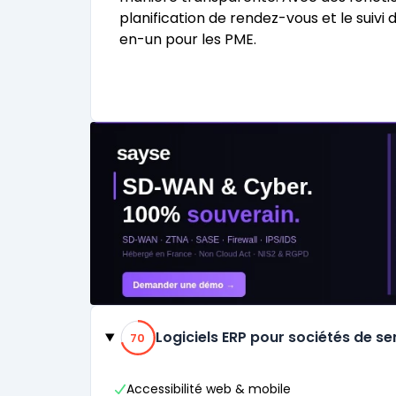
planification de rendez-vous et le suiv
en-un pour les PME.
Catégories
70% de compatibilité
Logiciels ERP pour sociétés de se
70
Accessibilité web & mobile