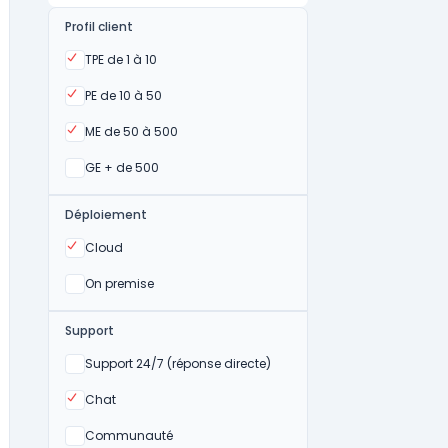
Profil client
Oui
TPE de 1 à 10
Oui
PE de 10 à 50
Oui
ME de 50 à 500
Oui
GE + de 500
Déploiement
Oui
Cloud
Oui
On premise
Support
Non
Support 24/7 (réponse directe)
Oui
Chat
Non
Communauté