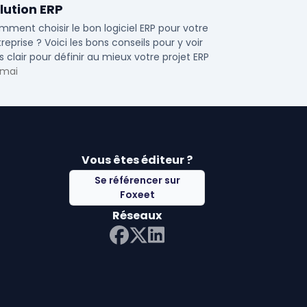
lution ERP
ment choisir le bon logiciel ERP pour votre
reprise ? Voici les bons conseils pour y voir
s clair pour définir au mieux votre projet ERP
 mai
Vous êtes éditeur ?
Se référencer sur
Foxeet
Réseaux
LinkedIn
Facebook
Twitter X