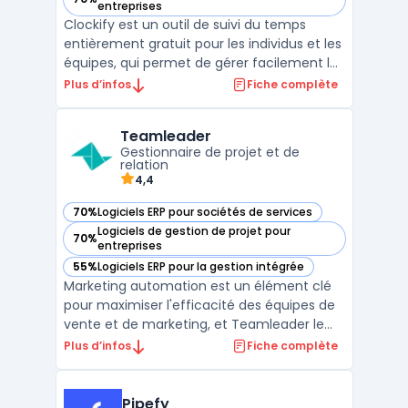
— voir Clockify dans cette catégorie
entreprises
Clockify est un outil de suivi du temps
entièrement gratuit pour les individus et les
équipes, qui permet de gérer facilement les
heures de travail et de générer des
Plus d’infos
Fiche complète
factures précises en un clic. Il offre des
fonctionnalités variées telles que le suivi du
Teamleader
temps en temps réel, la possibilité de créer
Gestionnaire de projet et de
...
relation
4,4
70%
Logiciels ERP pour sociétés de services
— voir Teamleader dans cette catégorie
Logiciels de gestion de projet pour
70%
— voir Teamleader dans cette catégorie
entreprises
55%
Logiciels ERP pour la gestion intégrée
— voir Teamleader dans cette catégorie
Marketing automation est un élément clé
pour maximiser l'efficacité des équipes de
vente et de marketing, et Teamleader le
facilite grandement. Avec cet outil en ligne,
Plus d’infos
Fiche complète
vous pouvez centraliser toutes vos données
clients, facturer rapidement et facilement,
gérer vos projets, automatiser vos tâches
Pipefy