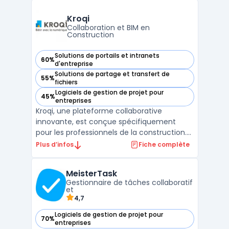
membres de l'équipe et ajouter des
échéances. Vous pouvez également joindre
Kroqi
des fichiers, des ...
Collaboration et BIM en
Construction
Solutions de portails et intranets
60%
— voir Kroqi dans cette catégorie
d'entreprise
Solutions de partage et transfert de
55%
— voir Kroqi dans cette catégorie
fichiers
Logiciels de gestion de projet pour
45%
— voir Kroqi dans cette catégorie
entreprises
Kroqi, une plateforme collaborative
innovante, est conçue spécifiquement
pour les professionnels de la construction.
Elle intègre un système de gestion de
Plus d’infos
Fiche complète
documents en construction, permettant
un stockage sécurisé et une collaboration
MeisterTask
en temps réel. Avec des fonctionnalités
Gestionnaire de tâches collaboratif
telles que la planificati ...
et
4,7
Logiciels de gestion de projet pour
70%
— voir MeisterTask dans cette catégorie
entreprises