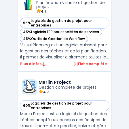
Planification visuelle et gestion de
...
projet.
4,7
Logiciels de gestion de projet pour
55%
— voir Visual Planning dans cette catégorie
entreprises
45%
Logiciels ERP pour sociétés de services
— voir Visual Planning dans cette catégorie
45%
Outils de Gestion de Workflow
— voir Visual Planning dans cette catégorie
Visual Planning est un logiciel puissant pour
la gestion des tâches et de la planification.
Il permet de visualiser clairement toutes les
activités quotidiennes d'une entreprise, afin
Plus d’infos
Fiche complète
de mieux organiser les ressources
humaines et matérielles. Ce logiciel de
planification assure une gestion simplifi ...
Merlin Project
Gestion complète de projets
4,7
Logiciels de gestion de projet pour
60%
— voir Merlin Project dans cette catégorie
entreprises
Merlin Project est un logiciel de gestion des
tâches adapté aux besoins des équipes de
travail. Il permet de planifier, suivre et gérer