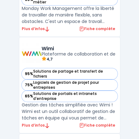
— voir monday work management dans cette catégorie
métier
Monday Work Management offre la liberté
de travailler de manière flexible, sans
obstacles. C'est un espace de travail
partagé conçu pour favoriser la
Plus d’infos
Fiche complète
collaboration, décloisonner les équipes et
obtenir de meilleurs résultats. Avec cet
outil, les utilisateurs peuvent gérer
Wimi
facilement leurs processus d ...
Plateforme de collaboration et de
4,7
Solutions de partage et transfert de
95%
— voir Wimi dans cette catégorie
fichiers
Logiciels de gestion de projet pour
75%
— voir Wimi dans cette catégorie
entreprises
Solutions de portails et intranets
65%
— voir Wimi dans cette catégorie
d'entreprise
Gestion des tâches simplifiée avec Wimi !
Wimi est un outil collaboratif de gestion de
tâches en équipe qui vous permet de
travailler plus rapidement et plus
Plus d’infos
Fiche complète
efficacement. Avec Wimi, vous pouvez
créer des listes de tâches, attribuer des