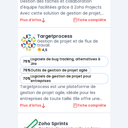
Gestion des tâches et collaboration
d'équipe facilitées grâce à Zoho Projects.
Avec cette solution de gestion de projet,
organisez vos tâches, discutez
Plus d’infos
Fiche complète
instantanément avec vos collaborateurs et
suivez l'avancement de vos projets en
Targetprocess
temps réel. Profitez d'une vue d'ensemble
Gestion de projet et de flux de
claire de vos projets grâc ...
travail.
4,5
Logiciels de bug tracking, alternatives à
75%
— voir Targetprocess dans cette catégorie
Jira
75%
Outils de gestion de projet agile
— voir Targetprocess dans cette catégorie
Logiciels de gestion de projet pour
70%
— voir Targetprocess dans cette catégorie
entreprises
Targetprocess est une plateforme de
gestion de projet agile, idéale pour les
entreprises de toute taille. Elle offre une
gamme complète de fonctionnalités pour
Plus d’infos
Fiche complète
gérer efficacement les projets ITSM -
Information Technology Service
Management, y compris la planification, le
Zoho Sprints