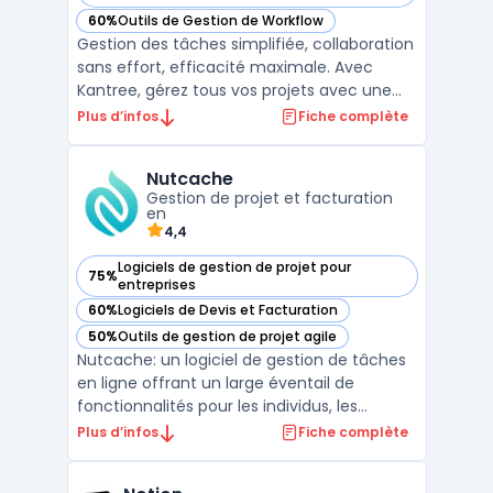
60%
Outils de Gestion de Workflow
— voir Kantree dans cette catégorie
Gestion des tâches simplifiée, collaboration
sans effort, efficacité maximale. Avec
Kantree, gérez tous vos projets avec une
plateforme intuitive et personnalisable.
Plus d’infos
Fiche complète
Organisez, suivez et mesurez la
performance de votre équipe en temps
Nutcache
réel, quelle que soit sa taille ou son secteur
Gestion de projet et facturation
d'activité. Kantre ...
en
4,4
Logiciels de gestion de projet pour
75%
— voir Nutcache dans cette catégorie
entreprises
60%
Logiciels de Devis et Facturation
— voir Nutcache dans cette catégorie
50%
Outils de gestion de projet agile
— voir Nutcache dans cette catégorie
Nutcache: un logiciel de gestion de tâches
en ligne offrant un large éventail de
fonctionnalités pour les individus, les
équipes et les entreprises de toutes tailles.
Plus d’infos
Fiche complète
Avec une interface conviviale et intuitive,
Nutcache offre une solution tout-en-un