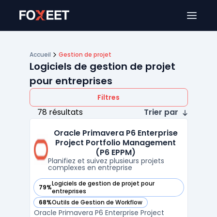
Ouver
Accueil
Gestion de projet
Logiciels de gestion de projet
pour entreprises
Filtres
78 résultats
Trier par
Oracle Primavera P6 Enterprise
Project Portfolio Management
(P6 EPPM)
Planifiez et suivez plusieurs projets
complexes en entreprise
Logiciels de gestion de projet pour
79%
— voir Oracle Primavera P6 Enterprise Project Portfolio Ma
entreprises
68%
Outils de Gestion de Workflow
— voir Oracle Primavera P6 Enterprise Project Portfolio Ma
Oracle Primavera P6 Enterprise Project