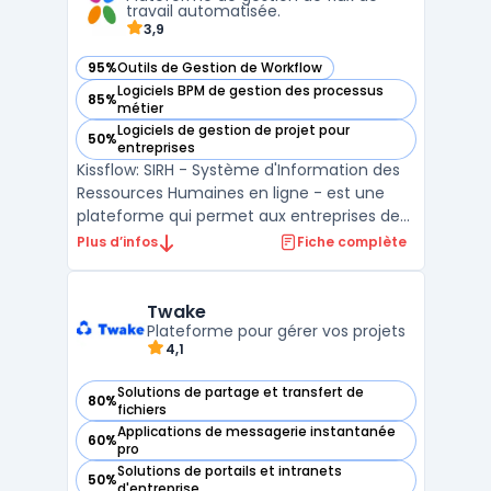
fonctionnalités te ...
travail automatisée.
3,9
95%
Outils de Gestion de Workflow
— voir Kissflow dans cette catégorie
Logiciels BPM de gestion des processus
85%
— voir Kissflow dans cette catégorie
métier
Logiciels de gestion de projet pour
50%
— voir Kissflow dans cette catégorie
entreprises
Kissflow: SIRH - Système d'Information des
Ressources Humaines en ligne - est une
plateforme qui permet aux entreprises de
gérer efficacement les processus de
Plus d’infos
Fiche complète
recrutement, les demandes de congés, la
gestion des performances et bien plus
encore. Avec Kissflow, les processus sont
Twake
automatisés, ce qui p ...
Plateforme pour gérer vos projets
4,1
Solutions de partage et transfert de
80%
— voir Twake dans cette catégorie
fichiers
Applications de messagerie instantanée
60%
— voir Twake dans cette catégorie
pro
Solutions de portails et intranets
50%
— voir Twake dans cette catégorie
d'entreprise