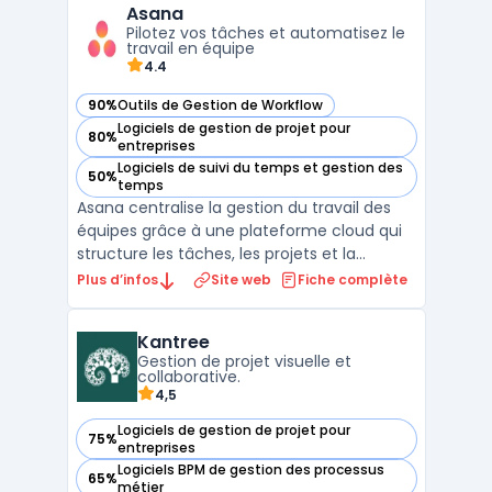
Asana
tâches à des membres de votre équipe et
Pilotez vos tâches et automatisez le
suivre leur progression ...
travail en équipe
4.4
90%
Outils de Gestion de Workflow
— voir Asana dans cette catégorie
Logiciels de gestion de projet pour
80%
— voir Asana dans cette catégorie
entreprises
Logiciels de suivi du temps et gestion des
50%
— voir Asana dans cette catégorie
temps
Asana centralise la gestion du travail des
équipes grâce à une plateforme cloud qui
structure les tâches, les projets et la
collaboration au sein de l’entreprise. Les
Plus d’infos
Site web
Fiche complète
organisations qui gèrent plusieurs projets
simultanément rencontrent souvent des
Kantree
difficultés à répartir la charge, à suivre
Gestion de projet visuelle et
l’avancem ...
collaborative.
4,5
Logiciels de gestion de projet pour
75%
— voir Kantree dans cette catégorie
entreprises
Logiciels BPM de gestion des processus
65%
— voir Kantree dans cette catégorie
métier