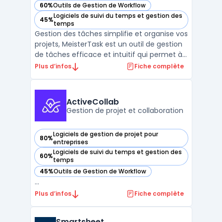
60%
Outils de Gestion de Workflow
— voir MeisterTask dans cette catégorie
Logiciels de suivi du temps et gestion des
45%
— voir MeisterTask dans cette catégorie
temps
Gestion des tâches simplifie et organise vos
projets, MeisterTask est un outil de gestion
de tâches efficace et intuitif qui permet à
toutes les équipes de collaborer en temps
Plus d’infos
Fiche complète
réel. Avec MeisterTask, vous pouvez
facilement créer des tâches, assigner des
responsabilités et suivre les progrès des proj
ActiveCollab
...
Gestion de projet et collaboration
Logiciels de gestion de projet pour
80%
— voir ActiveCollab dans cette catégorie
entreprises
Logiciels de suivi du temps et gestion des
60%
— voir ActiveCollab dans cette catégorie
temps
45%
Outils de Gestion de Workflow
— voir ActiveCollab dans cette catégorie
...
Plus d’infos
Fiche complète
Smartsheet