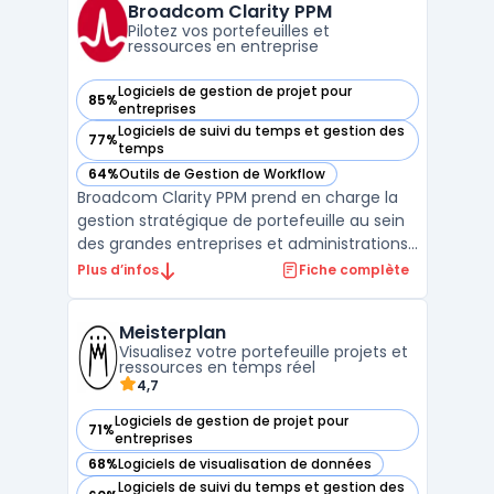
cycle de vie logiciel à grande échelle où la
Broadcom Clarity PPM
coordination entre man ...
Pilotez vos portefeuilles et
ressources en entreprise
Logiciels de gestion de projet pour
85%
— voir Broadcom Clarity PPM dans cette catégorie
entreprises
Logiciels de suivi du temps et gestion des
77%
— voir Broadcom Clarity PPM dans cette catégorie
temps
64%
Outils de Gestion de Workflow
— voir Broadcom Clarity PPM dans cette catégorie
Broadcom Clarity PPM prend en charge la
gestion stratégique de portefeuille au sein
des grandes entreprises et administrations
publiques. Le logiciel s’adresse aux équipes
Plus d’infos
Fiche complète
qui pilotent plusieurs projets, produits ou
plateformes et recherchent un outil pour
Meisterplan
centraliser leurs budgets, aligner les ress ...
Visualisez votre portefeuille projets et
ressources en temps réel
4,7
Logiciels de gestion de projet pour
71%
— voir Meisterplan dans cette catégorie
entreprises
68%
Logiciels de visualisation de données
— voir Meisterplan dans cette catégorie
Logiciels de suivi du temps et gestion des