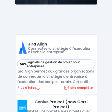
Jira Align
Connectez la stratégie à l’exécution
à l’échelle entreprise
Logiciels de gestion de projet pour
56%
— voir Jira Align dans cette catégorie
entreprises
Jira Align permet aux grandes organisations
de connecter la stratégie d’entreprise à
l’exécution des équipes terrain. Cet outil
cloud s’adresse aux structures qui
Plus d’infos
Fiche complète
cherchent à obtenir une vue centralisée sur
leurs portefeuilles, leurs programmes et
Genius Project (now Cerri
leurs value streams pour piloter l’exécution
Project)
à grand ...
Pilotez vos portefeuilles projets avec