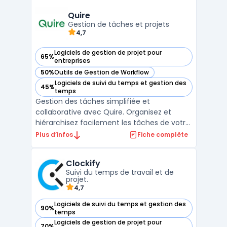
gestion des tâches, les tableaux Kanban, les
calendriers, les fichiers et la messager ...
Quire
Gestion de tâches et projets
4,7
Logiciels de gestion de projet pour
65%
— voir Quire dans cette catégorie
entreprises
50%
Outils de Gestion de Workflow
— voir Quire dans cette catégorie
Logiciels de suivi du temps et gestion des
45%
— voir Quire dans cette catégorie
temps
Gestion des tâches simplifiée et
collaborative avec Quire. Organisez et
hiérarchisez facilement les tâches de votre
projet entre plusieurs équipes en temps
Plus d’infos
Fiche complète
réel. Profitez d'une interface intuitive, une
vue d'ensemble claire, et des options de
Clockify
personnalisation étendues pour mieux
Suivi du temps de travail et de
coordonner votre tra ...
projet.
4,7
Logiciels de suivi du temps et gestion des
90%
— voir Clockify dans cette catégorie
temps
Logiciels de gestion de projet pour
70%