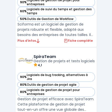
Logiciels de gestion de projet pour
90%
— voir Sciforma dans cette catégorie
entreprises
Logiciels de suivi du temps et gestion des
60%
— voir Sciforma dans cette catégorie
temps
50%
Outils de Gestion de Workflow
— voir Sciforma dans cette catégorie
Sciforma est un logiciel de gestion de
projets robuste et flexible, adapté aux
besoins des entreprises de toutes tailles. Il
offre des fonctionnalités complètes pour la
Plus d’infos
Fiche complète
gestion de projets, la planification, et le suivi
des tâches, permettant aux équipes de
travailler de manière efficace et harmonieu
SpiraTeam
...
Gestion de projets et tests logiciels
4,1
Logiciels de bug tracking, alternatives à
90%
— voir SpiraTeam dans cette catégorie
Jira
80%
Outils de gestion de projet agile
— voir SpiraTeam dans cette catégorie
Logiciels de gestion de projet pour
80%
— voir SpiraTeam dans cette catégorie
entreprises
Gestion de projet efficace avec SpiraTeam.
Cette plateforme de gestion de projet
tout-en-un offre une vue globale des