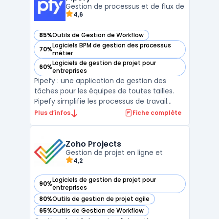
ad ...
Gestion de processus et de flux de
4,6
85%
Outils de Gestion de Workflow
— voir Pipefy dans cette catégorie
Logiciels BPM de gestion des processus
70%
— voir Pipefy dans cette catégorie
métier
Logiciels de gestion de projet pour
60%
— voir Pipefy dans cette catégorie
entreprises
Pipefy : une application de gestion des
tâches pour les équipes de toutes tailles.
Pipefy simplifie les processus de travail
avec des modèles préconfigurés pour les
Plus d’infos
Fiche complète
projets les plus courants et une interface
intuitive. Les équipes peuvent rapidement
créer des workflows opérationnels sans
Zoho Projects
connaissanc ...
Gestion de projet en ligne et
4,2
Logiciels de gestion de projet pour
90%
— voir Zoho Projects dans cette catégorie
entreprises
80%
Outils de gestion de projet agile
— voir Zoho Projects dans cette catégorie
65%
Outils de Gestion de Workflow
— voir Zoho Projects dans cette catégorie