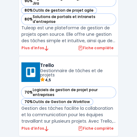
90%
— voir Tuleap dans cette catégorie
Jira
80%
Outils de gestion de projet agile
— voir Tuleap dans cette catégorie
Solutions de portails et intranets
80%
— voir Tuleap dans cette catégorie
d'entreprise
Tuleap est une plateforme de gestion de
projets open source. Elle offre une gestion
des tâches simple et intuitive, ainsi que des
fonctionnalités de gestion de versions,
Plus d’infos
Fiche complète
d'intégration continue et de suivi des
bogues. Tuleap permet aux équipes de
Trello
travailler ensemble de manière efficace en
Gestionnaire de tâches et de
fournissant ...
projets
4,5
Logiciels de gestion de projet pour
70%
— voir Trello dans cette catégorie
entreprises
70%
Outils de Gestion de Workflow
— voir Trello dans cette catégorie
Gestion des tâches facilite la collaboration
et la communication pour les équipes
travaillant sur plusieurs projets. Avec Trello,
vous pouvez créer des tableaux pour
Plus d’infos
Fiche complète
organiser vos tâches, les affecter à des