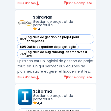
des projets, de la conception à la
Plus d’infos
Fiche complète
réalisation. La solution est dotée d'une
interface conviviale qui facilite la
SpiraPlan
collaboration entre les membres de
Gestion de projet et de
l'équipe. Merlin ...
portefeuille
4
Logiciels de gestion de projet pour
85%
— voir SpiraPlan dans cette catégorie
entreprises
80%
Outils de gestion de projet agile
— voir SpiraPlan dans cette catégorie
Logiciels de bug tracking, alternatives à
75%
— voir SpiraPlan dans cette catégorie
Jira
SpiraPlan est un logiciel de gestion de projet
tout-en-un qui permet aux équipes de
planifier, suivre et gérer efficacement les
projets. Avec SpiraPlan, les utilisateurs
Plus d’infos
Fiche complète
peuvent profiter d'une gamme complète
de fonctionnalités de gestion de projet, y
Sciforma
compris la gestion des exigences, la gestion
Gestion de projet et de
des ...
portefeuille
4,4