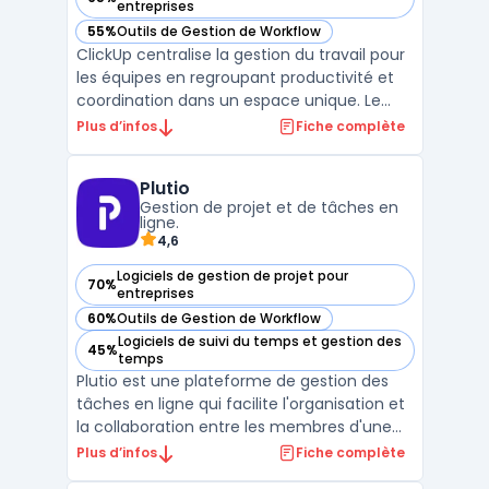
— voir ClickUp dans cette catégorie
entreprises
55%
Outils de Gestion de Workflow
— voir ClickUp dans cette catégorie
ClickUp centralise la gestion du travail pour
les équipes en regroupant productivité et
coordination dans un espace unique. Le
logiciel facilite le suivi quotidien des tâches,
Plus d’infos
Fiche complète
l’organisation des documents, la
communication interne et la gestion des
Plutio
objectifs, tout en simplifiant l’accès à
Gestion de projet et de tâches en
l’informat ...
ligne.
4,6
Logiciels de gestion de projet pour
70%
— voir Plutio dans cette catégorie
entreprises
60%
Outils de Gestion de Workflow
— voir Plutio dans cette catégorie
Logiciels de suivi du temps et gestion des
45%
— voir Plutio dans cette catégorie
temps
Plutio est une plateforme de gestion des
tâches en ligne qui facilite l'organisation et
la collaboration entre les membres d'une
équipe. Elle comprend des fonctionnalités
Plus d’infos
Fiche complète
telles que la planification des projets, la