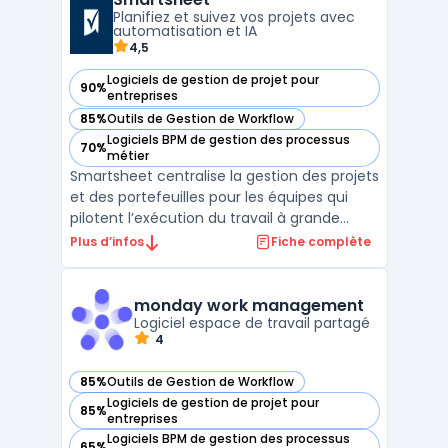
Planifiez et suivez vos projets avec
automatisation et IA
4,5
Logiciels de gestion de projet pour
90%
— voir Smartsheet dans cette catégorie
entreprises
85%
Outils de Gestion de Workflow
— voir Smartsheet dans cette catégorie
Logiciels BPM de gestion des processus
70%
— voir Smartsheet dans cette catégorie
métier
Smartsheet centralise la gestion des projets
et des portefeuilles pour les équipes qui
pilotent l’exécution du travail à grande
échelle. Cette plateforme cloud permet à
Plus d’infos
Fiche complète
une PME, une administration ou une
direction IT de regrouper le suivi des tâches,
la planification et l’automatisation dans un
monday work management
espa ...
Logiciel espace de travail partagé
4
85%
Outils de Gestion de Workflow
— voir monday work management dans cette catégorie
Logiciels de gestion de projet pour
85%
— voir monday work management dans cette catégorie
entreprises
Logiciels BPM de gestion des processus
65%