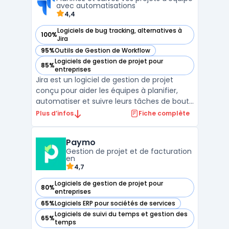
...
avec automatisations
4,4
Logiciels de bug tracking, alternatives à
100%
— voir Jira dans cette catégorie
Jira
95%
Outils de Gestion de Workflow
— voir Jira dans cette catégorie
Logiciels de gestion de projet pour
85%
— voir Jira dans cette catégorie
entreprises
Jira est un logiciel de gestion de projet
conçu pour aider les équipes à planifier,
automatiser et suivre leurs tâches de bout
en bout. Dans un contexte où la
Plus d’infos
Fiche complète
coordination entre plusieurs métiers doit
être structurée et sécurisée, cet outil
Paymo
facilite l’alignement sur les objectifs, la
Gestion de projet et de facturation
priorisation de ...
en
4,7
Logiciels de gestion de projet pour
80%
— voir Paymo dans cette catégorie
entreprises
65%
Logiciels ERP pour sociétés de services
— voir Paymo dans cette catégorie
Logiciels de suivi du temps et gestion des
65%
— voir Paymo dans cette catégorie
temps