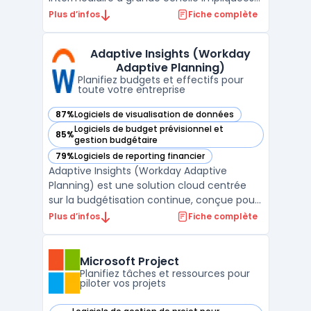
dans la coordination de portefeuilles
Plus d’infos
Fiche complète
complexes. L’objectif porte sur la
consolidation des activités, la planification
Adaptive Insights (Workday
des ressources et la visibilité sur l’état
Adaptive Planning)
d’avancement ...
Planifiez budgets et effectifs pour
toute votre entreprise
87%
Logiciels de visualisation de données
— voir Adaptive Insights (Workday Adaptive Planning) dans
Logiciels de budget prévisionnel et
85%
— voir Adaptive Insights (Workday Adaptive Planning) dans
gestion budgétaire
79%
Logiciels de reporting financier
— voir Adaptive Insights (Workday Adaptive Planning) dans
Adaptive Insights (Workday Adaptive
Planning) est une solution cloud centrée
sur la budgétisation continue, conçue pour
les équipes financières, RH et
Plus d’infos
Fiche complète
opérationnelles qui gèrent la planification à
grande échelle. Ce logiciel cible les
entreprises confrontées à la multiplication
Microsoft Project
des données et à la n ...
Planifiez tâches et ressources pour
piloter vos projets