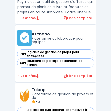
Paymo est un outil de gestion d'affaires qui
permet de planifier, suivre et facturer les
projets en toute simplicité. Il offre une vue
d'ensemble sur les tâches assignées à
Plus d’infos
Fiche complète
chaque membre de l'équipe, un planning
détaillé pour chaque projet, des rapports de
productivité et des outils de
Azendoo
communication ...
Plateforme collaborative pour
équipes.
Logiciels de gestion de projet pour
70%
— voir Azendoo dans cette catégorie
entreprises
Solutions de partage et transfert de
50%
— voir Azendoo dans cette catégorie
fichiers
...
Plus d’infos
Fiche complète
Tuleap
Plateforme de gestion de projets et
de
4,5
Logiciels de bug tracking, alternatives à