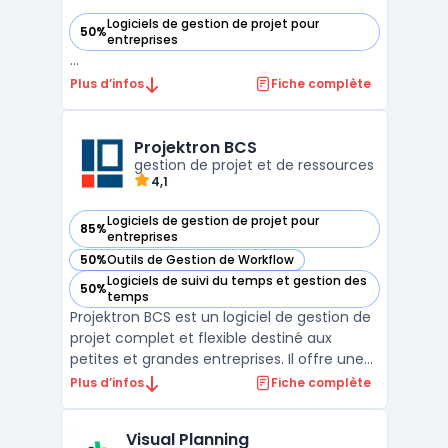
Logiciels de gestion de projet pour
50%
— voir Airsaas dans cette catégorie
entreprises
...
Plus d’infos
Fiche complète
Projektron BCS
gestion de projet et de ressources
4,1
Logiciels de gestion de projet pour
85%
— voir Projektron BCS dans cette catégorie
entreprises
50%
Outils de Gestion de Workflow
— voir Projektron BCS dans cette catégorie
Logiciels de suivi du temps et gestion des
50%
— voir Projektron BCS dans cette catégorie
temps
Projektron BCS est un logiciel de gestion de
projet complet et flexible destiné aux
petites et grandes entreprises. Il offre une
gamme complète de fonctionnalités de
Plus d’infos
Fiche complète
gestion de projet, allant de la planification
et de l'organisation des tâches à la gestion
Visual Planning
des ressources et des budgets. Projektron B