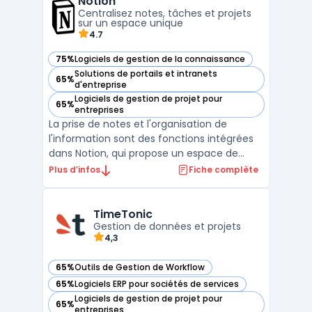
Notion
pour la gestion des projets, la collaboration,
Centralisez notes, tâches et projets
la ...
sur un espace unique
4.7
75%
Logiciels de gestion de la connaissance
— voir Notion dans cette catégorie
Solutions de portails et intranets
65%
— voir Notion dans cette catégorie
d'entreprise
Logiciels de gestion de projet pour
65%
— voir Notion dans cette catégorie
entreprises
La prise de notes et l'organisation de
l'information sont des fonctions intégrées
dans Notion, qui propose un espace de
travail collaboratif pour des équipes de
Plus d’infos
Fiche complète
différentes tailles. Ce logiciel permet de
centraliser la gestion des tâches, des
documents et des projets dans une seule
TimeTonic
interface. La pla ...
Gestion de données et projets
4,3
65%
Outils de Gestion de Workflow
— voir TimeTonic dans cette catégorie
65%
Logiciels ERP pour sociétés de services
— voir TimeTonic dans cette catégorie
Logiciels de gestion de projet pour
65%
— voir TimeTonic dans cette catégorie
entreprises