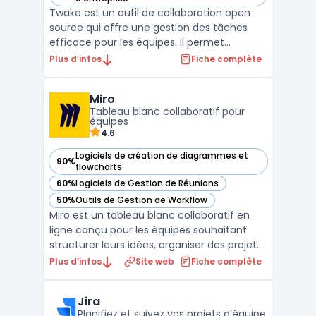
Twake est un outil de collaboration open
source qui offre une gestion des tâches
efficace pour les équipes. Il permet
d'organiser les tâches, les projets, le
Plus d’infos
Fiche complète
calendrier, le chat, les emails et bien plus
encore. Twake est conçu pour rendre le
Miro
travail en équipe plus productif et plus
Tableau blanc collaboratif pour
facile, grâce à u ...
équipes
4.6
Logiciels de création de diagrammes et
90%
— voir Miro dans cette catégorie
flowcharts
60%
Logiciels de Gestion de Réunions
— voir Miro dans cette catégorie
50%
Outils de Gestion de Workflow
— voir Miro dans cette catégorie
Miro est un tableau blanc collaboratif en
ligne conçu pour les équipes souhaitant
structurer leurs idées, organiser des projets
et faciliter la créativité en groupe. Cet outil
Plus d’infos
Site web
Fiche complète
propose un espace visuel interactif où
chacun peut ajouter des post-it virtuels,
Jira
créer des cartes mentales et construire des
Planifiez et suivez vos projets d’équipe