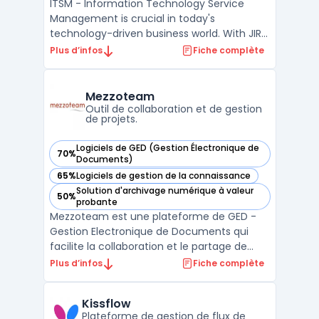
ITSM - Information Technology Service
Management is crucial in today's
technology-driven business world. With JIRA
Service Management, managing IT services
Plus d’infos
Fiche complète
has never been easier. This powerful tool
allows organizations to streamline their
service management processes and
Mezzoteam
improve the overall efficien ...
Outil de collaboration et de gestion
de projets.
Logiciels de GED (Gestion Électronique de
70%
— voir Mezzoteam dans cette catégorie
Documents)
65%
Logiciels de gestion de la connaissance
— voir Mezzoteam dans cette catégorie
Solution d'archivage numérique à valeur
50%
— voir Mezzoteam dans cette catégorie
probante
Mezzoteam est une plateforme de GED -
Gestion Electronique de Documents qui
facilite la collaboration et le partage de
fichiers au sein des entreprises. Elle permet
Plus d’infos
Fiche complète
à ses utilisateurs de stocker, organiser et
accéder à leurs documents en temps réel.
Kissflow
La solution offre également des
Plateforme de gestion de flux de