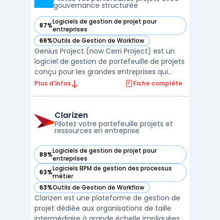
gouvernance structurée
Logiciels de gestion de projet pour
87%
— voir Genius Project (now Cerri Project) dans cette catégo
entreprises
66%
Outils de Gestion de Workflow
— voir Genius Project (now Cerri Project) dans cette catégo
Genius Project (now Cerri Project) est un
logiciel de gestion de portefeuille de projets
conçu pour les grandes entreprises qui
gèrent des environnements complexes et
Plus d’infos
Fiche complète
réglementés. Son objectif principal est
d’outiller la gouvernance structurée, la
planification des ressources et la maîtrise
Clarizen
budgétai ...
Pilotez votre portefeuille projets et
ressources en entreprise
Logiciels de gestion de projet pour
89%
— voir Clarizen dans cette catégorie
entreprises
Logiciels BPM de gestion des processus
63%
— voir Clarizen dans cette catégorie
métier
63%
Outils de Gestion de Workflow
— voir Clarizen dans cette catégorie
Clarizen est une plateforme de gestion de
projet dédiée aux organisations de taille
intermédiaire à grande échelle impliquées