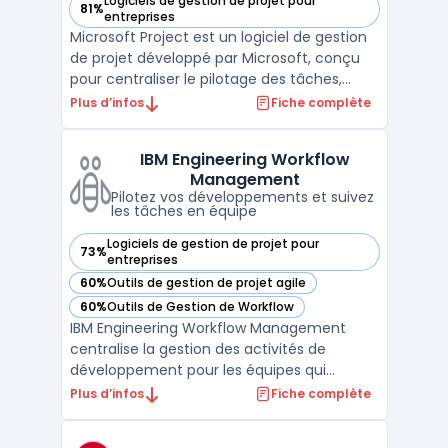
Logiciels de gestion de projet pour
81%
— voir Microsoft Project dans cette catégorie
entreprises
Microsoft Project est un logiciel de gestion
de projet développé par Microsoft, conçu
pour centraliser le pilotage des tâches,
ressources et budgets en entreprise. Les
Plus d’infos
Fiche complète
chefs de projet, responsables ressources et
managers de portefeuille utilisent cette
IBM Engineering Workflow
plateforme pour visualiser l’avancement
Management
des act ...
Pilotez vos développements et suivez
les tâches en équipe
Logiciels de gestion de projet pour
73%
— voir IBM Engineering Workflow Management dans cette c
entreprises
60%
Outils de gestion de projet agile
— voir IBM Engineering Workflow Management dans cette c
60%
Outils de Gestion de Workflow
— voir IBM Engineering Workflow Management dans cette c
IBM Engineering Workflow Management
centralise la gestion des activités de
développement pour les équipes qui
organisent les livrables, suivent les
Plus d’infos
Fiche complète
changements et garantissent la traçabilité.
Ce logiciel s’adresse aux environnements