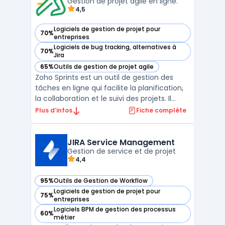
suivi, la collaboration et l ...
Gestion de projet agile en ligne.
4,5
Logiciels de gestion de projet pour
70%
— voir Zoho Sprints dans cette catégorie
entreprises
Logiciels de bug tracking, alternatives à
70%
— voir Zoho Sprints dans cette catégorie
Jira
65%
Outils de gestion de projet agile
— voir Zoho Sprints dans cette catégorie
Zoho Sprints est un outil de gestion des
tâches en ligne qui facilite la planification,
la collaboration et le suivi des projets. Il
permet aux équipes de travailler ensemble
Plus d’infos
Fiche complète
en temps réel et de visualiser facilement
l'avancement du projet grâce à des
tableaux Kanban, des diagrammes de
JIRA Service Management
Gestion de service et de projet
Gantt et des ...
4,4
95%
Outils de Gestion de Workflow
— voir JIRA Service Management dans cette catégorie
Logiciels de gestion de projet pour
75%
— voir JIRA Service Management dans cette catégorie
entreprises
Logiciels BPM de gestion des processus
60%
— voir JIRA Service Management dans cette catégorie
métier