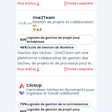
projets en cours, permettant de suivre les
Plus d’infos
Fiche complète
tâches, les bugs, les tests et les exigences
en temps réel. Contrairement à d'autres
One2Team
outils de gestion de projets, SpiraTeam
Gestion de projets et collaboration
facilite la co ...
en
4,3
Logiciels de gestion de projet pour
60%
— voir One2Team dans cette catégorie
entreprises
45%
Outils de Gestion de Workflow
— voir One2Team dans cette catégorie
Gestion des tâches : One2Team est une
plateforme collaborative de gestion des
tâches, de projets et de processus pour les
entreprises. Elle propose une solution
Plus d’infos
Fiche complète
complète basée sur le cloud qui permet
aux équipes de travailler de manière plus
efficace et productive. One2Team : La
ClickUp
plateforme One2Team ...
Centralisez tâches et documents pour
organiser le travail collaboratif
70%
Logiciels de gestion de la connaissance
— voir ClickUp dans cette catégorie
Logiciels de gestion de projet pour
65%