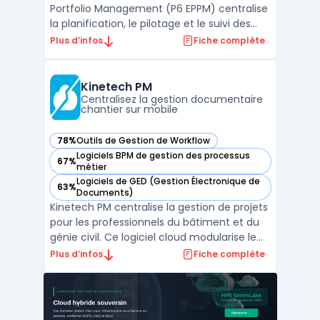
Portfolio Management (P6 EPPM) centralise
la planification, le pilotage et le suivi des
projets, programmes et portefeuilles à
Plus d’infos
Fiche complète
grande échelle pour les équipes projet,
direction de programmes ou gestionnaires
de portefeuilles. Dans les contextes où
Kinetech PM
plusieurs cha ...
Centralisez la gestion documentaire
chantier sur mobile
78%
Outils de Gestion de Workflow
— voir Kinetech PM dans cette catégorie
Logiciels BPM de gestion des processus
67%
— voir Kinetech PM dans cette catégorie
métier
Logiciels de GED (Gestion Électronique de
63%
— voir Kinetech PM dans cette catégorie
Documents)
Kinetech PM centralise la gestion de projets
pour les professionnels du bâtiment et du
génie civil. Ce logiciel cloud modularise le
pilotage de chantier, en digitalisant
Plus d’infos
Fiche complète
l’ensemble des flux de documents de
construction, de la communication à la
gestion financière. L'utilisation de gestion
de projet ...