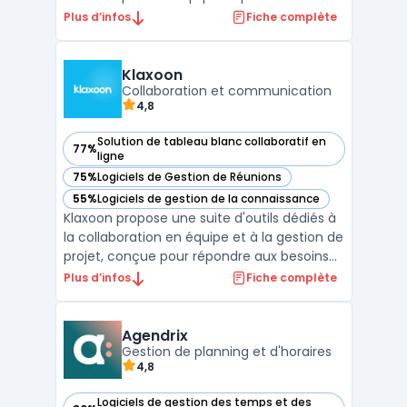
d'organiser les tâches, les projets, le
Plus d’infos
Fiche complète
calendrier, le chat, les emails et bien plus
encore. Twake est conçu pour rendre le
travail en équipe plus productif et plus
Klaxoon
facile, grâce à u ...
Collaboration et communication
4,8
Solution de tableau blanc collaboratif en
77%
— voir Klaxoon dans cette catégorie
ligne
75%
Logiciels de Gestion de Réunions
— voir Klaxoon dans cette catégorie
55%
Logiciels de gestion de la connaissance
— voir Klaxoon dans cette catégorie
Klaxoon propose une suite d'outils dédiés à
la collaboration en équipe et à la gestion de
projet, conçue pour répondre aux besoins
des entreprises modernes. Cette
Plus d’infos
Fiche complète
plateforme intègre des fonctionnalités clés
pour la communication d'équipe,
notamment des outils de communication
Agendrix
pour équipes, qui facil ...
Gestion de planning et d'horaires
4,8
Logiciels de gestion des temps et des