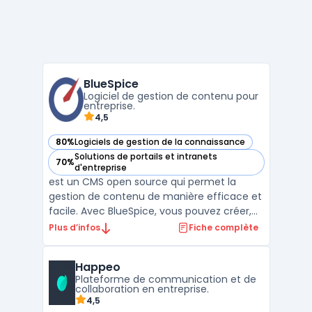
BlueSpice
Logiciel de gestion de contenu pour
entreprise.
4,5
80%
Logiciels de gestion de la connaissance
— voir BlueSpice dans cette catégorie
Solutions de portails et intranets
70%
— voir BlueSpice dans cette catégorie
d'entreprise
est un CMS open source qui permet la
gestion de contenu de manière efficace et
facile. Avec BlueSpice, vous pouvez créer,
organiser, modifier et publier du contenu en
Plus d’infos
Fiche complète
un rien de temps. Cette plateforme de CMS
est conçue de manière intuitive pour
Happeo
simplifier l'édition de contenu, l'ajout de
Plateforme de communication et de
nouvelles ...
collaboration en entreprise.
4,5