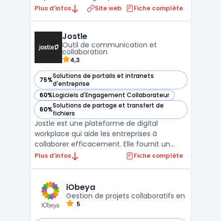
communications internes, les documents
Plus d’infos
Site web
Fiche complète
partagés et les applications métier dans un
même espace. Les équipes RH et
Jostle
communication publient des actualités
Outil de communication et
ciblées par site, département ou ...
collaboration
4,3
Solutions de portails et intranets
75%
— voir Jostle dans cette catégorie
d'entreprise
60%
Logiciels d'Engagement Collaborateur
— voir Jostle dans cette catégorie
Solutions de partage et transfert de
60%
— voir Jostle dans cette catégorie
fichiers
Jostle est une plateforme de digital
workplace qui aide les entreprises à
collaborer efficacement. Elle fournit un
espace de travail en ligne où les employés
Plus d’infos
Fiche complète
peuvent partager des informations, des
idées et des projets. Avec Jostle, les
entreprises peuvent créer des
iObeya
communautés en ligne pour des dépa ...
Gestion de projets collaboratifs en
5