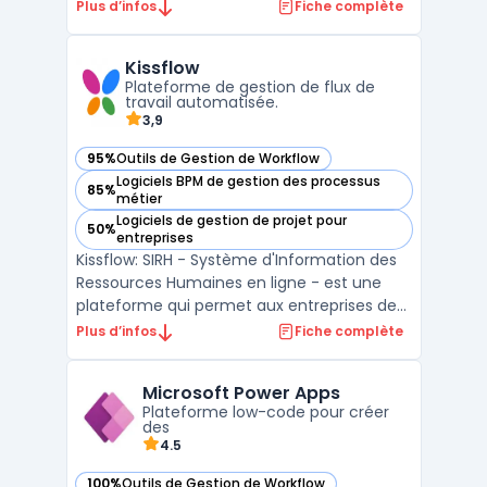
programmes de formation en ligne
Plus d’infos
Fiche complète
efficaces. Il permet aux organisations de
suivre facilement le progrès des
Kissflow
apprenants et de distribuer du contenu
Plateforme de gestion de flux de
pédagogique, y compris des docum ...
travail automatisée.
3,9
95%
Outils de Gestion de Workflow
— voir Kissflow dans cette catégorie
Logiciels BPM de gestion des processus
85%
— voir Kissflow dans cette catégorie
métier
Logiciels de gestion de projet pour
50%
— voir Kissflow dans cette catégorie
entreprises
Kissflow: SIRH - Système d'Information des
Ressources Humaines en ligne - est une
plateforme qui permet aux entreprises de
gérer efficacement les processus de
Plus d’infos
Fiche complète
recrutement, les demandes de congés, la
gestion des performances et bien plus
Microsoft Power Apps
encore. Avec Kissflow, les processus sont
Plateforme low-code pour créer
automatisés, ce qui p ...
des
4.5
100%
Outils de Gestion de Workflow