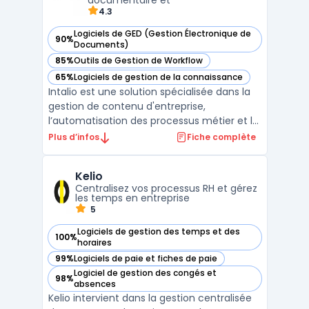
documentaire et
...
4.3
Logiciels de GED (Gestion Électronique de
90%
— voir Intalio dans cette catégorie
Documents)
85%
Outils de Gestion de Workflow
— voir Intalio dans cette catégorie
65%
Logiciels de gestion de la connaissance
— voir Intalio dans cette catégorie
Intalio est une solution spécialisée dans la
gestion de contenu d'entreprise,
l’automatisation des processus métier et la
gouvernance des données. Conçue pour
Plus d’infos
Fiche complète
accompagner les organisations dans leur
transformation numérique, la plateforme
Kelio
offre une suite complète de fonctionnalités
Centralisez vos processus RH et gérez
permettant de str ...
les temps en entreprise
5
Logiciels de gestion des temps et des
100%
— voir Kelio dans cette catégorie
horaires
99%
Logiciels de paie et fiches de paie
— voir Kelio dans cette catégorie
Logiciel de gestion des congés et
98%
— voir Kelio dans cette catégorie
absences
Kelio intervient dans la gestion centralisée