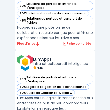
Solutions de portails et intranets
90%
— voir Happeo dans cette catégorie
d'entreprise
60%
Logiciels de gestion de la connaissance
— voir Happeo dans cette catégorie
Solutions de partage et transfert de
45%
— voir Happeo dans cette catégorie
fichiers
Happeo est une plateforme de
collaboration sociale conçue pour offrir une
expérience utilisateur intuitive à ses
utilisateurs. La plateforme dispose de
Plus d’infos
Fiche complète
nombreuses fonctionnalités, notamment la
messagerie instantanée, la
vidéoconférence, les applications
LumApps
d'entreprise et les notifications en temps
Intranet collaboratif intelligence
4.15
rée ...
Solutions de portails et intranets
95%
— voir LumApps dans cette catégorie
d'entreprise
80%
Logiciels de gestion de la connaissance
— voir LumApps dans cette catégorie
50%
Outils de Gestion de Workflow
— voir LumApps dans cette catégorie
LumApps est un logiciel intranet destiné aux
entreprises de plus de 500 collaborateurs.
La plateforme regroupe les