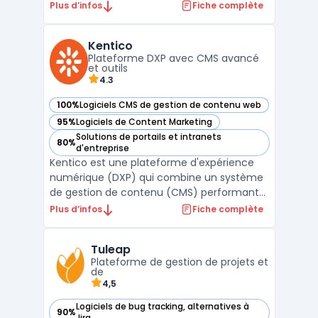
emails, des calendriers, des contacts, des
Plus d’infos
Fiche complète
tâches et des fichiers. Destiné aux
entreprises de toutes tailles, Mailo propose
Kentico
une solution sécurisée et respectueuse de
Plateforme DXP avec CMS avancé
la vie privée p ...
et outils
4.3
100%
Logiciels CMS de gestion de contenu web
— voir Kentico dans cette catégorie
95%
Logiciels de Content Marketing
— voir Kentico dans cette catégorie
Solutions de portails et intranets
80%
— voir Kentico dans cette catégorie
d'entreprise
Kentico est une plateforme d'expérience
numérique (DXP) qui combine un système
de gestion de contenu (CMS) performant
et des outils avancés de marketing digital.
Plus d’infos
Fiche complète
Conçue pour répondre aux besoins des
entreprises modernes, elle permet de créer,
Tuleap
gérer et optimiser des expériences
Plateforme de gestion de projets et
numériques sur plusieu ...
de
4,5
Logiciels de bug tracking, alternatives à
90%
— voir Tuleap dans cette catégorie
Jira