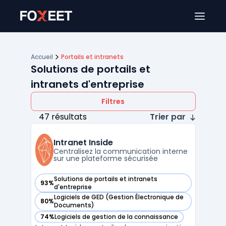
Ouver
Accueil
Portails et intranets
Solutions de portails et
intranets d'entreprise
Filtres
47 résultats
Trier par
Intranet Inside
Centralisez la communication interne
sur une plateforme sécurisée
Solutions de portails et intranets
93%
— voir Intranet Inside dans cette catégorie
d'entreprise
Logiciels de GED (Gestion Électronique de
80%
— voir Intranet Inside dans cette catégorie
Documents)
74%
Logiciels de gestion de la connaissance
— voir Intranet Inside dans cette catégorie