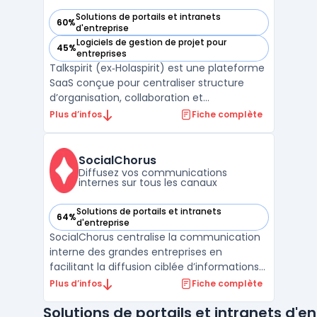
Solutions de portails et intranets
60%
— voir Talkspirit (ex‑Holaspirit) dans cette catégorie
d'entreprise
Logiciels de gestion de projet pour
45%
— voir Talkspirit (ex‑Holaspirit) dans cette catégorie
entreprises
Talkspirit (ex‑Holaspirit) est une plateforme
SaaS conçue pour centraliser structure
d’organisation, collaboration et
communication interne dans un
Plus d’infos
Fiche complète
environnement sécurisé. Elle cible les
entreprises de taille intermédiaire, les
groupes multi-structures et les
SocialChorus
organisations en transformation qui gère ...
Diffusez vos communications
internes sur tous les canaux
Solutions de portails et intranets
64%
— voir SocialChorus dans cette catégorie
d'entreprise
SocialChorus centralise la communication
interne des grandes entreprises en
facilitant la diffusion ciblée d’informations
auprès de chaque profil d’employé. Cette
Plus d’infos
Fiche complète
workforce communications platform
Solutions de portails et intranets d'e
s’ajuste aux enjeux de personnalisation des