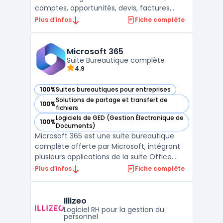
comptes, opportunités, devis, factures,
campagnes et tickets sont centralisés dans
Plus d’infos
Fiche complète
un même espace. Les équipes
commerciales exploitent pipelines, scoring
et automatisations pour la CRM
Microsoft 365
prospection (formulaires web, c ...
Suite Bureautique complète
4.9
100%
Suites bureautiques pour entreprises
— voir Microsoft 365 dans cette catégorie
Solutions de partage et transfert de
100%
— voir Microsoft 365 dans cette catégorie
fichiers
Logiciels de GED (Gestion Électronique de
100%
— voir Microsoft 365 dans cette catégorie
Documents)
Microsoft 365 est une suite bureautique
complète offerte par Microsoft, intégrant
plusieurs applications de la suite Office
telles que Word, Excel, PowerPoint, et
Plus d’infos
Fiche complète
Outlook. Ces outils, largement reconnus,
favorisent la productivité des entreprises et
des particuliers.En complément, Microsoft
Illizeo
365 prop ...
Logiciel RH pour la gestion du
personnel