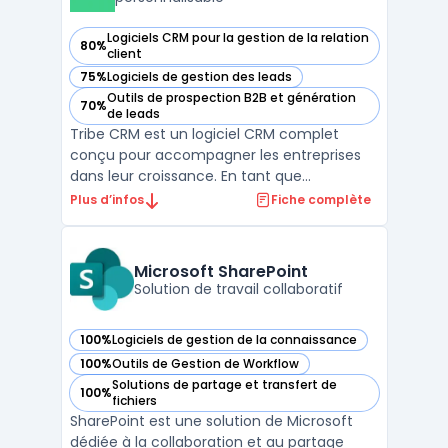
Logiciels CRM pour la gestion de la relation
80%
— voir Tribe CRM dans cette catégorie
client
75%
Logiciels de gestion des leads
— voir Tribe CRM dans cette catégorie
Outils de prospection B2B et génération
70%
— voir Tribe CRM dans cette catégorie
de leads
Tribe CRM est un logiciel CRM complet
conçu pour accompagner les entreprises
dans leur croissance. En tant que
plateforme CRM tout-en-un, il offre une
Plus d’infos
Fiche complète
solution prête à l'emploi qui s'adapte aux
besoins des équipes de vente, marketing et
service client. Grâce à son approche crm
Microsoft SharePoint
no-code, les utilisate ...
Solution de travail collaboratif
100%
Logiciels de gestion de la connaissance
— voir Microsoft SharePoint dans cette catégorie
100%
Outils de Gestion de Workflow
— voir Microsoft SharePoint dans cette catégorie
Solutions de partage et transfert de
100%
— voir Microsoft SharePoint dans cette catégorie
fichiers
SharePoint est une solution de Microsoft
dédiée à la collaboration et au partage