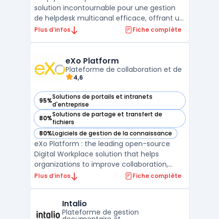
solution incontournable pour une gestion
de helpdesk multicanal efficace, offrant un
support client optimal à travers divers
Plus d’infos
Fiche complète
canaux de communication. Sa capacité à
gérer efficacement les tickets et incidents
IT fait de SimplyDesk un outil essentiel pour
eXo Platform
les service ...
Plateforme de collaboration et de
4,6
Solutions de portails et intranets
95%
— voir eXo Platform dans cette catégorie
d'entreprise
Solutions de partage et transfert de
80%
— voir eXo Platform dans cette catégorie
fichiers
80%
Logiciels de gestion de la connaissance
— voir eXo Platform dans cette catégorie
eXo Platform : the leading open-source
Digital Workplace solution that helps
organizations to improve collaboration,
knowledge management, and employee
Plus d’infos
Fiche complète
engagement. With eXo Platform,
employees can create, edit, and share
Intalio
documents, access relevant information,
Plateforme de gestion
communicate with each other, and comple