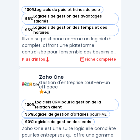
100%
Logiciels de paie et fiches de paie
— voir Illizeo dans cette catégorie
Logiciels de gestion des avantages
95%
— voir Illizeo dans cette catégorie
salariés
Logiciels de gestion des temps et des
95%
— voir Illizeo dans cette catégorie
horaires
Illizeo se positionne comme un logiciel rh
complet, offrant une plateforme
centralisée pour l'ensemble des besoins en
ressources humaines. Conçu par l'éditeur
Plus d’infos
Fiche complète
suisse Illizeo Cloud Solutions, ce logiciel sirh
est entièrement basé sur le cloud et vise à
Zoho One
simplifier les processus pour les entreprises
Gestion d'entreprise tout-en-un
de ...
efficace
4,3
Logiciels CRM pour la gestion de la
100%
— voir Zoho One dans cette catégorie
relation client
95%
Logiciel de gestion d'affaires pour PME
— voir Zoho One dans cette catégorie
90%
Logiciels de gestion des leads
— voir Zoho One dans cette catégorie
Zoho One est une suite logicielle complète
pour les entreprises qui offre une gamme