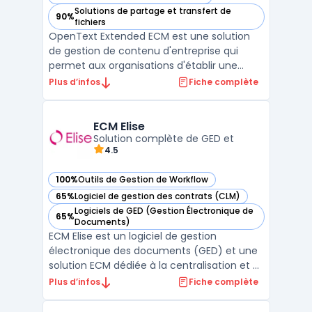
— voir OpenText Extended ECM dans cette catégorie
Solutions de partage et transfert de
90%
— voir OpenText Extended ECM dans cette catégorie
fichiers
OpenText Extended ECM est une solution
de gestion de contenu d'entreprise qui
permet aux organisations d'établir une
gouvernance efficace des informations
Plus d’infos
Fiche complète
tout en les intégrant aux processus métiers
existants. Cette plateforme offre une
intégration transparente avec les
ECM Elise
applications ERP et CRM, faci ...
Solution complète de GED et
4.5
100%
Outils de Gestion de Workflow
— voir ECM Elise dans cette catégorie
65%
Logiciel de gestion des contrats (CLM)
— voir ECM Elise dans cette catégorie
Logiciels de GED (Gestion Électronique de
65%
— voir ECM Elise dans cette catégorie
Documents)
ECM Elise est un logiciel de gestion
électronique des documents (GED) et une
solution ECM dédiée à la centralisation et à
l’automatisation des processus
Plus d’infos
Fiche complète
documentaires en entreprise. Il
accompagne les organisations dans la