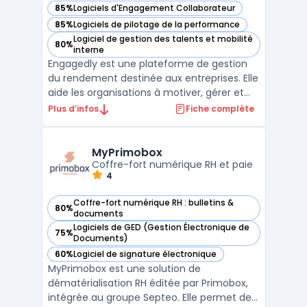
85%
Logiciels d'Engagement Collaborateur
— voir Engagedly dans cette catégorie
85%
Logiciels de pilotage de la performance
— voir Engagedly dans cette catégorie
Logiciel de gestion des talents et mobilité
80%
— voir Engagedly dans cette catégorie
interne
Engagedly est une plateforme de gestion
du rendement destinée aux entreprises. Elle
aide les organisations à motiver, gérer et
développer leur personnel grâce à un
Plus d’infos
Fiche complète
système de gestion du rendement agile et
puissant. La plateforme offre des outils tels
que l'entesure de la rétroaction en temps
MyPrimobox
réel, l ...
Coffre-fort numérique RH et paie
4
Coffre-fort numérique RH : bulletins &
80%
— voir MyPrimobox dans cette catégorie
documents
Logiciels de GED (Gestion Électronique de
75%
— voir MyPrimobox dans cette catégorie
Documents)
60%
Logiciel de signature électronique
— voir MyPrimobox dans cette catégorie
MyPrimobox est une solution de
dématérialisation RH éditée par Primobox,
intégrée au groupe Septeo. Elle permet de