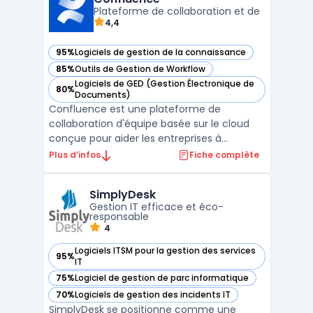
Power Apps, Power Automate, et Power Virt
Plateforme de collaboration et de
4,4
...
95%
Logiciels de gestion de la connaissance
— voir Confluence dans cette catégorie
85%
Outils de Gestion de Workflow
— voir Confluence dans cette catégorie
Logiciels de GED (Gestion Électronique de
80%
— voir Confluence dans cette catégorie
Documents)
Confluence est une plateforme de
collaboration d'équipe basée sur le cloud
conçue pour aider les entreprises à
organiser et à gérer leur contenu. Elle
Plus d’infos
Fiche complète
permet de stocker, de partager et de
retrouver des documents, et elle comprend
SimplyDesk
des fonctionnalités de Gestion Electronique
Gestion IT efficace et éco-
de Documents (GED) et de c ...
responsable
4
Logiciels ITSM pour la gestion des services
95%
— voir SimplyDesk dans cette catégorie
IT
75%
Logiciel de gestion de parc informatique
— voir SimplyDesk dans cette catégorie
70%
Logiciels de gestion des incidents IT
— voir SimplyDesk dans cette catégorie
SimplyDesk se positionne comme une