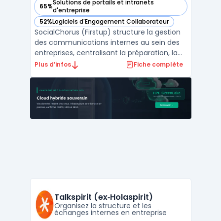
Solutions de portails et intranets
65%
— voir SocialChorus (Firstup) dans cette catégorie
d'entreprise
52%
Logiciels d'Engagement Collaborateur
— voir SocialChorus (Firstup) dans cette catégorie
SocialChorus (Firstup) structure la gestion
des communications internes au sein des
entreprises, centralisant la préparation, la
création ainsi que la mesure des contenus
Plus d’infos
Fiche complète
destinés aux collaborateurs. La plateforme
répond aux exigences des grandes
organisations en quête d’un système
permettant de pil ...
Talkspirit (ex‑Holaspirit)
Organisez la structure et les
échanges internes en entreprise