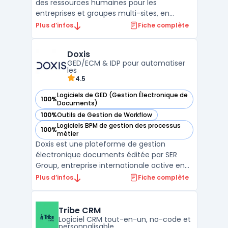
des ressources humaines pour les
entreprises et groupes multi-sites, en
intégrant l’ensemble des fonctionnalités
Plus d’infos
Fiche complète
SIRH liées à la gestion des temps, des
activités et de la paie. Cette solution
Doxis
s’adresse aux organisations ayant des
GED/ECM & IDP pour automatiser
besoins spécifiques de su ...
les
4.5
Logiciels de GED (Gestion Électronique de
100%
— voir Doxis dans cette catégorie
Documents)
100%
Outils de Gestion de Workflow
— voir Doxis dans cette catégorie
Logiciels BPM de gestion des processus
100%
— voir Doxis dans cette catégorie
métier
Doxis est une plateforme de gestion
électronique documents éditée par SER
Group, entreprise internationale active en
DMS / GED et ECM. Positionnée comme
Plus d’infos
Fiche complète
Doxis intelligent content automation, la
solution centralise les contenus, sécurise
les échanges et orchestre les processus
Tribe CRM
documentaires. SER Grou ...
Logiciel CRM tout-en-un, no-code et
personnalisable