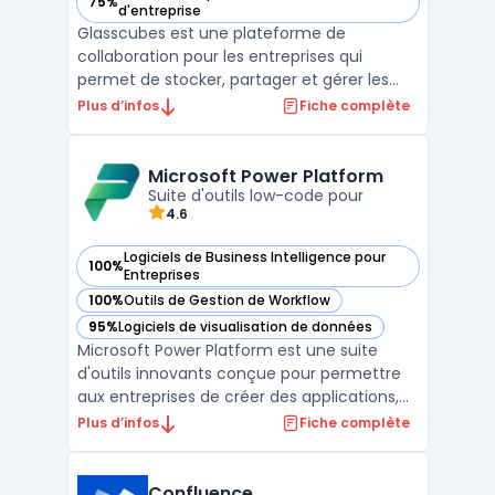
75%
— voir Glasscubes dans cette catégorie
d'entreprise
Glasscubes est une plateforme de
collaboration pour les entreprises qui
permet de stocker, partager et gérer les
documents en toute sécurité. Elle propose
Plus d’infos
Fiche complète
des fonctionnalités de GED - Gestion
Electronique de Documents, de gestion de
projets, de tâches et de calendriers
Microsoft Power Platform
partagés pour faciliter la com ...
Suite d'outils low-code pour
4.6
Logiciels de Business Intelligence pour
100%
— voir Microsoft Power Platform dans cette catégorie
Entreprises
100%
Outils de Gestion de Workflow
— voir Microsoft Power Platform dans cette catégorie
95%
Logiciels de visualisation de données
— voir Microsoft Power Platform dans cette catégorie
Microsoft Power Platform est une suite
d'outils innovants conçue pour permettre
aux entreprises de créer des applications,
d'automatiser des processus, et d'analyser
Plus d’infos
Fiche complète
des données sans avoir besoin de
compétences avancées en
programmation. Regroupant Power BI,
Confluence