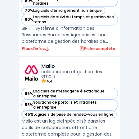
80%
— voir Agendrix dans cette catégorie
horaires
70%
Logiciels d'émargement numérique
— voir Agendrix dans cette catégorie
Logiciels de suivi du temps et gestion des
60%
— voir Agendrix dans cette catégorie
temps
SIRH - Système d'Information des
Ressources Humaines Agendrix est une
plateforme de gestion des horaires de
travail et des plannings d'employés. Cet
Plus d’infos
Fiche complète
outil permet aux employeurs de créer des
calendriers personnalisés et aux employés
Mailo
de visualiser leur emploi du temps en
collaboration et gestion des
temps réel. Agendrix offre éga ...
emails
4.4
Logiciels de messagerie électronique
95%
— voir Mailo dans cette catégorie
d'entreprise
Solutions de portails et intranets
55%
— voir Mailo dans cette catégorie
d'entreprise
45%
Logiciels de prise de rendez-vous en ligne
— voir Mailo dans cette catégorie
Mailo est un logiciel spécialisé dans les
outils de collaboration, offrant une
plateforme complète pour la gestion des