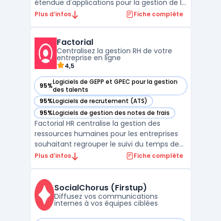
étendue d'applications pour la gestion de la
relation client, la comptabilité et la finance,
Plus d’infos
Fiche complète
la gestion de projet et de flux de travail, la
collaboration et les communications, ainsi
Factorial
que les SIRH - Systèmes d'Informa ...
Centralisez la gestion RH de votre
entreprise en ligne
4,5
Logiciels de GEPP et GPEC pour la gestion
95%
— voir Factorial dans cette catégorie
des talents
95%
Logiciels de recrutement (ATS)
— voir Factorial dans cette catégorie
95%
Logiciels de gestion des notes de frais
— voir Factorial dans cette catégorie
Factorial HR centralise la gestion des
ressources humaines pour les entreprises
souhaitant regrouper le suivi du temps de
travail, des absences, de la paie, du
Plus d’infos
Fiche complète
recrutement et de la gestion documentaire
dans un seul outil. La plateforme permet
l'accès aux dossiers des collaborateurs, la
SocialChorus (Firstup)
gestion docum ...
Diffusez vos communications
internes à vos équipes ciblées