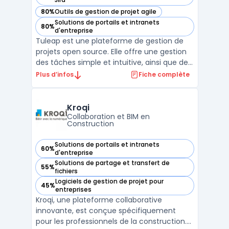
80%
Outils de gestion de projet agile
— voir Tuleap dans cette catégorie
Solutions de portails et intranets
80%
— voir Tuleap dans cette catégorie
d'entreprise
Tuleap est une plateforme de gestion de
projets open source. Elle offre une gestion
des tâches simple et intuitive, ainsi que des
fonctionnalités de gestion de versions,
Plus d’infos
Fiche complète
d'intégration continue et de suivi des
bogues. Tuleap permet aux équipes de
travailler ensemble de manière efficace en
Kroqi
fournissant ...
Collaboration et BIM en
Construction
Solutions de portails et intranets
60%
— voir Kroqi dans cette catégorie
d'entreprise
Solutions de partage et transfert de
55%
— voir Kroqi dans cette catégorie
fichiers
Logiciels de gestion de projet pour
45%
— voir Kroqi dans cette catégorie
entreprises
Kroqi, une plateforme collaborative
innovante, est conçue spécifiquement
pour les professionnels de la construction.