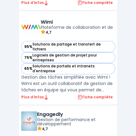
Elle intègre un système de gestion de
Plus d’infos
Fiche complète
documents en construction, permettant
un stockage sécurisé et une collaboration
en temps réel. Avec des fonctionnalités
Wimi
telles que la planificati ...
Plateforme de collaboration et de
4,7
Solutions de partage et transfert de
95%
— voir Wimi dans cette catégorie
fichiers
Logiciels de gestion de projet pour
75%
— voir Wimi dans cette catégorie
entreprises
Solutions de portails et intranets
65%
— voir Wimi dans cette catégorie
d'entreprise
Gestion des tâches simplifiée avec Wimi !
Wimi est un outil collaboratif de gestion de
tâches en équipe qui vous permet de
travailler plus rapidement et plus
Plus d’infos
Fiche complète
efficacement. Avec Wimi, vous pouvez
créer des listes de tâches, attribuer des
Engagedly
tâches à des membres de votre équipe et
Gestion de performance et
suivre leur progression ...
développement
4,7