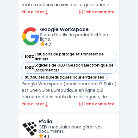
d'informations au sein des organisations.
Elle permet de créer des sites d'équipe
Plus d’infos
Fiche complète
dynamiques pour chaque projet, service ou
division. Les utilisateurs peuvent ainsi
Google Workspace
partager des fichiers, des données, des
Suite d'outils de productivité en
actualités et ...
ligne.
4,7
Solutions de partage et transfert de
100%
— voir Google Workspace dans cette catégorie
fichiers
Logiciels de GED (Gestion Électronique de
100%
— voir Google Workspace dans cette catégorie
Documents)
95%
Suites bureautiques pour entreprises
— voir Google Workspace dans cette catégorie
Google Workspace (anciennement G Suite)
est une Suite Bureautique en ligne qui
comprend des outils de messagerie, de
stockage, de partage et de collaboration.
Plus d’infos
Fiche complète
Elle permet aux utilisateurs de travailler à
distance et en temps réel sur des
Efalia
documents, des feuilles de calcul et des
GED modulaire pour gérer vos
présentations. Les ou ...
documents
4.1