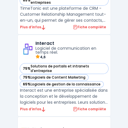
65%
— voir TimeTonic dans cette catégorie
entreprises
TimeTonic est une plateforme de CRM -
Customer Relationship Management tout-
en-un, qui permet de gérer ses contacts,
projets, tâches et temps de manière
Plus d’infos
Fiche complète
intuitive et efficace. Grâce à une
organisation flexible en tables, les
Interact
utilisateurs peuvent facilement accéder à
Logiciel de communication en
toutes leurs informations et inte ...
temps réel.
4,6
Solutions de portails et intranets
75%
— voir Interact dans cette catégorie
d'entreprise
75%
Logiciels de Content Marketing
— voir Interact dans cette catégorie
65%
Logiciels de gestion de la connaissance
— voir Interact dans cette catégorie
Interact est une entreprise spécialisée dans
la conception et le développement de
logiciels pour les entreprises. Leurs solutions
sont adaptées à tous types d'activités, de
Plus d’infos
Fiche complète
la gestion de projets à la collaboration en
équipe, en passant par la gestion de la
relation client. Interact propose également