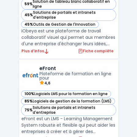
Solution de tableau blanc collaboratif en
59%
— voir iObeya dans cette catégorie
ligne
Solutions de portails et intranets
45%
— voir iObeya dans cette catégorie
d'entreprise
45%
Outils de Gestion de l'Innovation
— voir iObeya dans cette catégorie
iObeya est une plateforme de travail
collaboratif visuel qui permet aux membres
d'une entreprise d'échanger leurs idées,
leurs connaissances et informations en
Plus d’infos
Fiche complète
temps réel. Elle est utilisée pour la gestion
de projet, la résolution de problème, la
eFront
planification, la formation, la simulation,
Plateforme de formation en ligne
etc. iObe ...
pour
4,6
100%
Logiciels LMS pour la formation en ligne
— voir eFront dans cette catégorie
85%
Logiciels de gestion de la formation (LMS)
— voir eFront dans cette catégorie
Solutions de portails et intranets
75%
— voir eFront dans cette catégorie
d'entreprise
eFront est un LMS - Learning Management
System robuste et flexible qui peut aider les
entreprises à créer et à gérer des