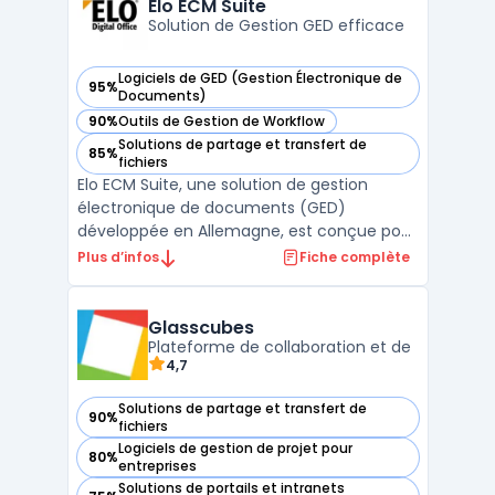
Elo ECM Suite
...
Solution de Gestion GED efficace
Logiciels de GED (Gestion Électronique de
95%
— voir Elo ECM Suite dans cette catégorie
Documents)
90%
Outils de Gestion de Workflow
— voir Elo ECM Suite dans cette catégorie
Solutions de partage et transfert de
85%
— voir Elo ECM Suite dans cette catégorie
fichiers
Elo ECM Suite, une solution de gestion
électronique de documents (GED)
développée en Allemagne, est conçue pour
transformer et simplifier les processus
Plus d’infos
Fiche complète
d'entreprise grâce à la dématérialisation.
Cette suite logicielle intuitive et
collaborative facilite la gestion
Glasscubes
documentaire, offrant une convergen ...
Plateforme de collaboration et de
4,7
Solutions de partage et transfert de
90%
— voir Glasscubes dans cette catégorie
fichiers
Logiciels de gestion de projet pour
80%
— voir Glasscubes dans cette catégorie
entreprises
Solutions de portails et intranets