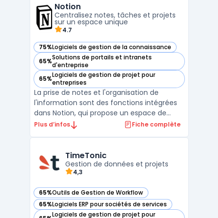
Notion
gestion complète des documents, depuis
Centralisez notes, tâches et projets
leur création, leur validation, jusqu’à ...
sur un espace unique
4.7
75%
Logiciels de gestion de la connaissance
— voir Notion dans cette catégorie
Solutions de portails et intranets
65%
— voir Notion dans cette catégorie
d'entreprise
Logiciels de gestion de projet pour
65%
— voir Notion dans cette catégorie
entreprises
La prise de notes et l'organisation de
l'information sont des fonctions intégrées
dans Notion, qui propose un espace de
travail collaboratif pour des équipes de
Plus d’infos
Fiche complète
différentes tailles. Ce logiciel permet de
centraliser la gestion des tâches, des
documents et des projets dans une seule
TimeTonic
interface. La pla ...
Gestion de données et projets
4,3
65%
Outils de Gestion de Workflow
— voir TimeTonic dans cette catégorie
65%
Logiciels ERP pour sociétés de services
— voir TimeTonic dans cette catégorie
Logiciels de gestion de projet pour