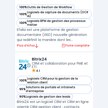
100%
Outils de Gestion de Workflow
— voir Efalia dans cette catégorie
Logiciels de capture de documents (OCR
100%
— voir Efalia dans cette catégorie
IA)
Logiciels BPM de gestion des processus
100%
— voir Efalia dans cette catégorie
métier
Efalia est une plateforme de gestion
documentaire (GED) nouvelle génération
qui redéfinit la manière dont les
organisations gèrent leurs documents et
Plus d’infos
Fiche complète
informations critiques.
Fondamentalement, Efalia ne se contente
Bitrix24
pas de stocker des documents : c'est
CRM et collaboration pour PME et
une solution docume ...
ETI
4.1
Logiciels CRM pour la gestion de la
100%
— voir Bitrix24 dans cette catégorie
relation client
Solutions de portails et intranets
95%
— voir Bitrix24 dans cette catégorie
d'entreprise
90%
Logiciels de gestion des leads
— voir Bitrix24 dans cette catégorie
Bitrix24 est un logiciel CRM et CRM en ligne
orienté CRM gestion client : contacts,