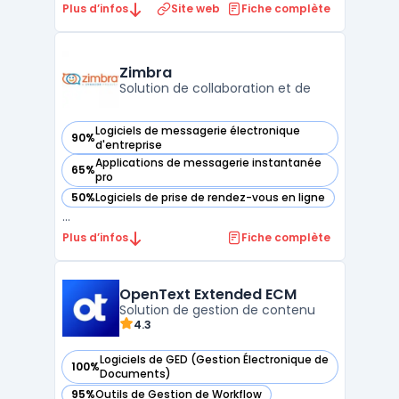
distribuer les bulletins de paie
Plus d’infos
Site web
Fiche complète
dématérialisés aux salariés via un coffre-
fort numérique certifié NF 461. Chaque
collaborateur accède à ses documents
Zimbra
depuis un espace personnel sécuris ...
Solution de collaboration et de
Logiciels de messagerie électronique
90%
— voir Zimbra dans cette catégorie
d'entreprise
Applications de messagerie instantanée
65%
— voir Zimbra dans cette catégorie
pro
50%
Logiciels de prise de rendez-vous en ligne
— voir Zimbra dans cette catégorie
...
Plus d’infos
Fiche complète
OpenText Extended ECM
Solution de gestion de contenu
4.3
Logiciels de GED (Gestion Électronique de
100%
— voir OpenText Extended ECM dans cette catégorie
Documents)
95%
Outils de Gestion de Workflow