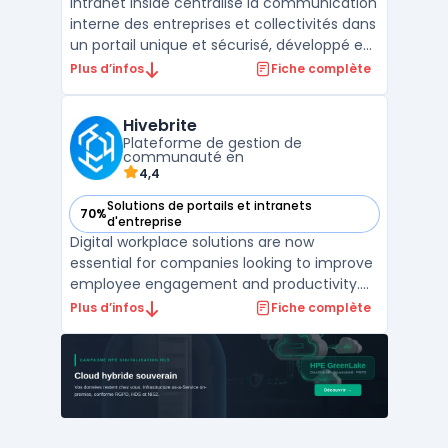
Intranet Inside centralise la communication
interne des entreprises et collectivités dans
un portail unique et sécurisé, développé en
France. Adapté aux exigences des
Plus d’infos
Fiche complète
organisations cherchant à simplifier la
gestion des échanges tout en maîtrisant la
Hivebrite
confidentialité des données, il s’adresse aux
Plateforme de gestion de
stru ...
communauté en
4,4
Solutions de portails et intranets
70%
— voir Hivebrite dans cette catégorie
d'entreprise
Digital workplace solutions are now
essential for companies looking to improve
employee engagement and productivity.
Hivebrite offers a comprehensive platform
Plus d’infos
Fiche complète
that helps organizations create a seamless
digital ecosystem for their employees. With
features like custom branding, private
social networks ...