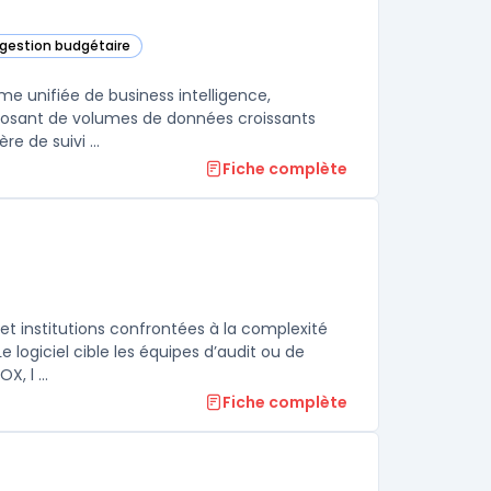
t gestion budgétaire
catégorie
me unifiée de business intelligence,
disposant de volumes de données croissants
traitent souvent des limites avec certains outils, notamment en matière de suivi ...
Fiche complète
s et institutions confrontées à la complexité
logiciel cible les équipes d’audit ou de
, l ...
Fiche complète