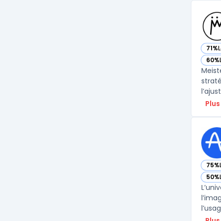
71%
— vo
60%
— vo
Meist
strat
l’aju
Plus
75%
— vo
50%
— vo
L’uni
l’ima
l’usa
Plus