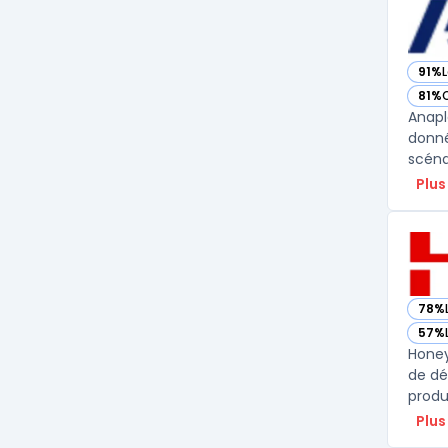
91%
L
— vo
81%
— vo
Anapl
donné
Plus
78%
— vo
57%
— vo
Honey
de déc
produ
Plus