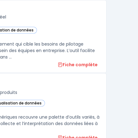
éel
isation de données
 cette catégorie
ement qui cible les besoins de pilotage
in des équipes en entreprise. L’outil facilite
ns ...
Fiche complète
produits
sualisation de données
ns cette catégorie
riques recouvre une palette d’outils variés, à
llecte et l’interprétation des données liées à
Fiche complète