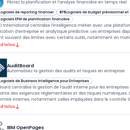
Pilotez la planification et l’analyse financière en temps réel
Logiciels de reporting financier
81%
Logiciels de budget prévisionnel e
ir BOARD International dans cette catégorie
— voir BOARD International dans cette 
Logiciels EPM de planification financière
ir BOARD International dans cette catégorie
 International centralise l’intelligence métier avec une platefor
fication d’entreprise et analytique prédictive. Les entreprises 
 d’infos
AuditBoard
Automatisez la gestion des audits et risques en entreprise
Logiciels de Business Intelligence pour Entreprises
ir AuditBoard dans cette catégorie
Board centralise la gestion de l’audit interne pour les entreprise
sante des exigences réglementaires et des risques numériques. Le 
rmité internes, notamment celles impliquées dans le contrôle SOX
 d’infos
IBM OpenPages