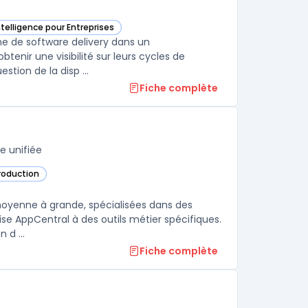
ntelligence pour Entreprises
ream Management dans cette catégorie
e de software delivery dans un
btenir une visibilité sur leurs cycles de
stion de la disp ...
Fiche complète
e unifiée
production
 moyenne à grande, spécialisées dans des
se AppCentral à des outils métier spécifiques.
 d ...
Fiche complète