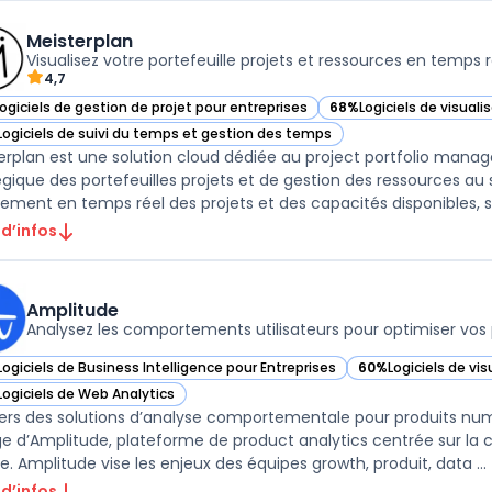
Meisterplan
Visualisez votre portefeuille projets et ressources en temps r
4,7
Logiciels de gestion de projet pour entreprises
68%
Logiciels de visual
ir Meisterplan dans cette catégorie
— voir Meisterplan dans
Logiciels de suivi du temps et gestion des temps
ir Meisterplan dans cette catégorie
erplan est une solution cloud dédiée au project portfolio manag
égique des portefeuilles projets et de gestion des ressources au se
stement en temps réel des projets et des capacités disponibles, sa
 d’infos
Amplitude
Analysez les comportements utilisateurs pour optimiser vos 
Logiciels de Business Intelligence pour Entreprises
60%
Logiciels de vi
ir Amplitude dans cette catégorie
— voir Amplitude da
Logiciels de Web Analytics
ir Amplitude dans cette catégorie
vers des solutions d’analyse comportementale pour produits numé
ge d’Amplitude, plateforme de product analytics centrée sur la co
ge. Amplitude vise les enjeux des équipes growth, produit, data ...
 d’infos