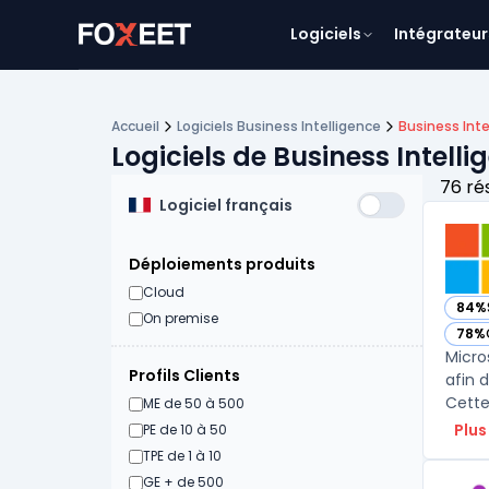
Logiciels
Intégrateur
Accueil
Logiciels Business Intelligence
Business Inte
Logiciels de Business Intell
76 ré
Logiciel français
Déploiements produits
Cloud
84%
— vo
On premise
78%
— vo
Micro
Profils Clients
afin 
ME de 50 à 500
Plus
PE de 10 à 50
TPE de 1 à 10
GE + de 500