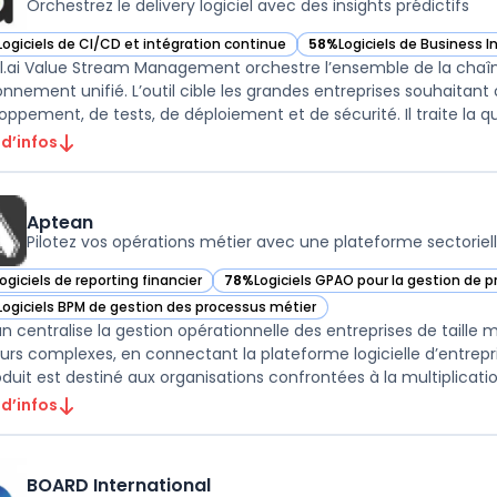
Orchestrez le delivery logiciel avec des insights prédictifs
Logiciels de CI/CD et intégration continue
58%
Logiciels de Business I
ir Digital.ai Value Stream Management dans cette catégorie
— voir Digital.ai Value St
al.ai Value Stream Management orchestre l’ensemble de la chaîn
onnement unifié. L’outil cible les grandes entreprises souhaitant o
oppement, de tests, de déploiement et de sécurité. Il traite la que
 d’infos
Aptean
Pilotez vos opérations métier avec une plateforme sectoriell
ogiciels de reporting financier
78%
Logiciels GPAO pour la gestion de 
ir Aptean dans cette catégorie
— voir Aptean dans cette catégorie
Logiciels BPM de gestion des processus métier
ir Aptean dans cette catégorie
n centralise la gestion opérationnelle des entreprises de taille
urs complexes, en connectant la plateforme logicielle d’entrepri
oduit est destiné aux organisations confrontées à la multiplication
 d’infos
BOARD International