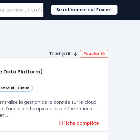
Se référencer sur Foxeet
Trier par
Popularité
re Data Platform)
ion Multi-Cloud
ans cette catégorie
ligent Data Platform (Microsoft Azure Data Platform) dans cette catégori
ans cette catégorie
ntralise la gestion de la donnée sur le cloud
 et l’accès en temps réel aux informations.
Cette plateforme réunit bases de données, outils d’analyse avancée et ...
Fiche complète