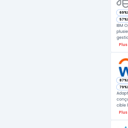
69%
— vo
57%
— vo
IBM O
plusi
gesti
Plus
87%
— vo
79%
— vo
Adapt
conçu
cible 
Plus