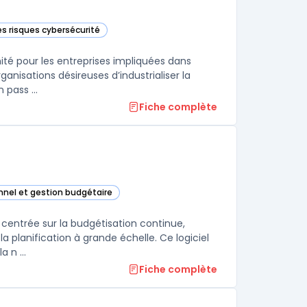
es risques cybersécurité
 cette catégorie
ité pour les entreprises impliquées dans
ganisations désireuses d’industrialiser la
 pass ...
Fiche complète
onnel et gestion budgétaire
ay Adaptive Planning) dans cette catégorie
 centrée sur la budgétisation continue,
a planification à grande échelle. Ce logiciel
 n ...
Fiche complète