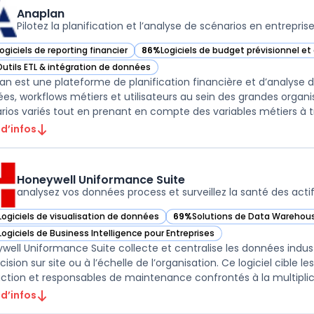
Anaplan
Pilotez la planification et l’analyse de scénarios en entrepris
ogiciels de reporting financier
86%
Logiciels de budget prévisionnel e
ir Anaplan dans cette catégorie
— voir Anaplan dans cette catégorie
Outils ETL & intégration de données
ir Anaplan dans cette catégorie
an est une plateforme de planification financière et d’analyse
es, workflows métiers et utilisateurs au sein des grandes organis
 d’infos
Honeywell Uniformance Suite
analysez vos données process et surveillez la santé des acti
Logiciels de visualisation de données
69%
Solutions de Data Warehous
ir Honeywell Uniformance Suite dans cette catégorie
— voir Honeywell Uniformance Su
Logiciels de Business Intelligence pour Entreprises
ir Honeywell Uniformance Suite dans cette catégorie
well Uniformance Suite collecte et centralise les données industrie
ision sur site ou à l’échelle de l’organisation. Ce logiciel cible 
ction et responsables de maintenance confrontés à la multiplic .
 d’infos