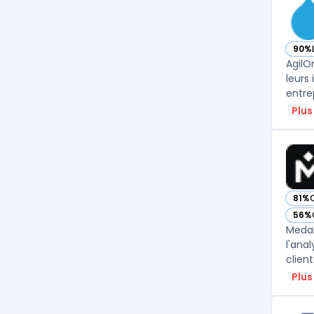
90%
— vo
AgilO
leurs
entre
Plus
81%
— vo
56%
— vo
Medal
l'ana
client
Plus