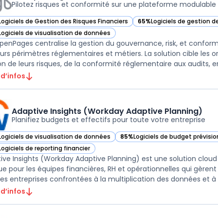
Pilotez risques et conformité sur une plateforme modulable
Logiciels de Gestion des Risques Financiers
65%
Logiciels de gestion d
ir IBM OpenPages dans cette catégorie
— voir IBM OpenPages dans
Logiciels de visualisation de données
ir IBM OpenPages dans cette catégorie
penPages centralise la gestion du gouvernance, risk, et conform
eurs périmètres réglementaires et métiers. La solution cible les or
on de leurs risques, de la conformité réglementaire aux audits, en
 d’infos
Adaptive Insights (Workday Adaptive Planning)
Planifiez budgets et effectifs pour toute votre entreprise
Logiciels de visualisation de données
85%
Logiciels de budget prévisi
ir Adaptive Insights (Workday Adaptive Planning) dans cette catégorie
— voir Adaptive Insights (Workd
Logiciels de reporting financier
ir Adaptive Insights (Workday Adaptive Planning) dans cette catégorie
ive Insights (Workday Adaptive Planning) est une solution cloud
e pour les équipes financières, RH et opérationnelles qui gèrent l
les entreprises confrontées à la multiplication des données et à la
 d’infos