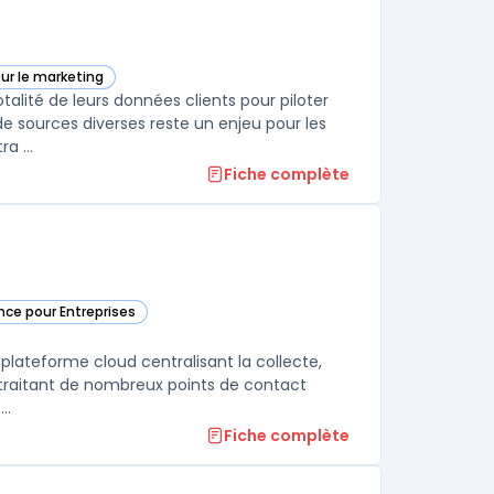
our le marketing
 cette catégorie
alité de leurs données clients pour piloter
de sources diverses reste un enjeu pour les
a ...
Fiche complète
ence pour Entreprises
ie
 plateforme cloud centralisant la collecte,
ns traitant de nombreux points de contact
..
Fiche complète