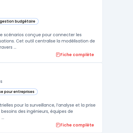
e
t gestion budgétaire
 de scénarios conçue pour connecter les
ations. Cet outil centralise la modélisation de
scénarios variés tout en prenant en compte des variables métiers à travers ...
Fiche complète
fs
e pour entreprises
ite dans cette catégorie
lles pour la surveillance, l’analyse et la prise
les besoins des ingénieurs, équipes de
..
Fiche complète