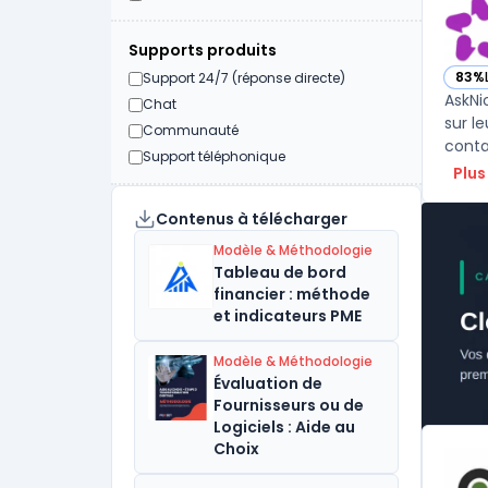
Supports produits
83%
Support 24/7 (réponse directe)
— vo
AskNi
Chat
sur l
Communauté
conta
Support téléphonique
Plus
Contenus à télécharger
Modèle & Méthodologie
Tableau de bord
financier : méthode
et indicateurs PME
Modèle & Méthodologie
Évaluation de
Fournisseurs ou de
Logiciels : Aide au
Choix