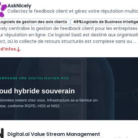
AskNicely
Collectez le feedback client et gérez votre réputation multi
Logiciels de gestion des avis clients
49%
Logiciels de Business Intellig
ir AskNicely dans cette catégorie
— voir AskNicely dans cette catég
cely centralise la gestion de feedback client pour les entreprises
eur réputation en ligne. Ce logiciel SaaS est destiné aux organi
ct, où la collecte de retours structurés est complexe sans ou ...
 d’infos
Digital.ai Value Stream Management