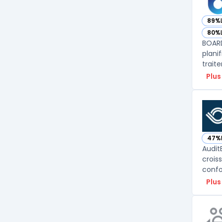
89%
— vo
80%
— vo
BOARD
plani
Plus
47%
— vo
Audit
crois
confo
Plus