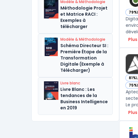
Modèle & Méthodologie
Méthodologie Projet
79%
et Matrice RACI :
— vo
Digit
Exemples à
envir
télécharger
dével
Plus
Modèle & Méthodologie
Schéma Directeur SI :
Première Étape de la
Transformation
Digitale (Exemple à
Télécharger)
81%
L
— vo
Livre blanc
75%
— vo
Livre Blanc : Les
Aptea
tendances de la
secte
Business Intelligence
Le pr
en 2019
Plus