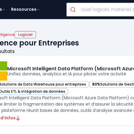
s
Ressources
lligence
Logiciel
igence pour Entreprises
sultats
Microsoft Intelligent Data Platform (Microsoft Azu
Unifiez données, analytics et IA pour piloter votre activité
Solutions de Data Warehouse pour entreprises
80%
Solutions de Gest
ir Microsoft Intelligent Data Platform (Microsoft Azure Data Platform) d
— voir Microsoft Intel
Outils ETL & intégration de données
ir Microsoft Intelligent Data Platform (Microsoft Azure Data Platform) d
soft Intelligent Data Platform (Microsoft Azure Data Platform) ce
de limiter la fragmentation des systèmes et d’assurer la sécurité
 d’infos