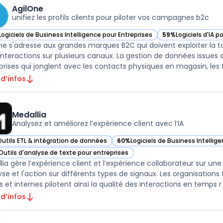
AgilOne
unifiez les profils clients pour piloter vos campagnes b2c
Logiciels de Business Intelligence pour Entreprises
59%
Logiciels d'IA p
ir AgilOne dans cette catégorie
— voir AgilOne dans
ne s'adresse aux grandes marques B2C qui doivent exploiter la tot
 interactions sur plusieurs canaux. La gestion de données issues 
prises qui jonglent avec les contacts physiques en magasin, les tr
 d’infos
Medallia
Analysez et améliorez l’expérience client avec l’IA
Outils ETL & intégration de données
60%
Logiciels de Business Intellig
ir Medallia dans cette catégorie
— voir Medallia dans cette catégor
Outils d'analyse de texte pour entreprises
ir Medallia dans cette catégorie
lia gère l’expérience client et l’expérience collaborateur sur une
lyse et l'action sur différents types de signaux. Les organisatio
s et internes pilotent ainsi la qualité des interactions en temps r .
 d’infos