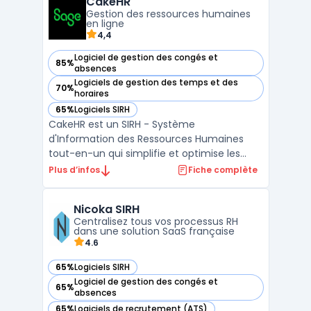
CakeHR
l'affichage des offres d'emploi à la
Gestion des ressources humaines
sélection ...
en ligne
4,4
Logiciel de gestion des congés et
85%
— voir CakeHR dans cette catégorie
absences
Logiciels de gestion des temps et des
70%
— voir CakeHR dans cette catégorie
horaires
65%
Logiciels SIRH
— voir CakeHR dans cette catégorie
CakeHR est un SIRH - Système
d'Information des Ressources Humaines
tout-en-un qui simplifie et optimise les
processus de RH pour les entreprises de
Plus d’infos
Fiche complète
toutes tailles. Il propose des fonctionnalités
de gestion du personnel, de suivi des
Nicoka SIRH
congés et absences, de gestion des
Centralisez tous vos processus RH
performances, de gestion des can ...
dans une solution SaaS française
4.6
65%
Logiciels SIRH
— voir Nicoka SIRH dans cette catégorie
Logiciel de gestion des congés et
65%
— voir Nicoka SIRH dans cette catégorie
absences
65%
Logiciels de recrutement (ATS)