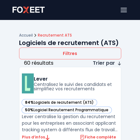
Ouver
Accueil
Recrutement ATS
Logiciels de recrutement (ATS)
Filtres
60 résultats
Trier par
Lever
Centralisez le suivi des candidats et
simplifiez vos recrutements
84%
Logiciels de recrutement (ATS)
— voir Lever dans cette catégorie
50%
Logiciel Recrutement Programmatique
— voir Lever dans cette catégorie
Lever centralise la gestion du recrutement
pour les entreprises en associant applicant
tracking system à différents flux de travail
RH sur une plateforme. Les équipes
Plus d’infos
Fiche complète