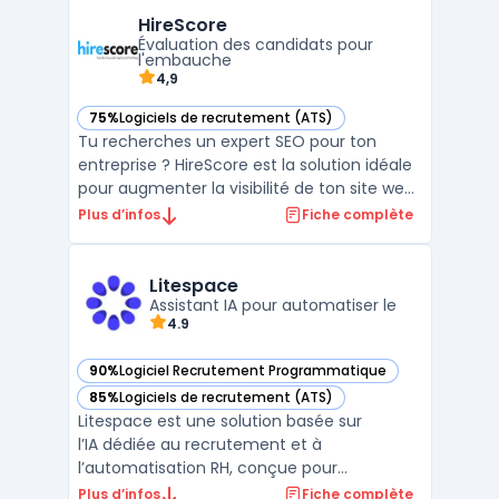
solution permet l’administration des
HireScore
données collaborateurs et l’automatisation
Évaluation des candidats pour
des processus d’administr ...
l'embauche
4,9
75%
Logiciels de recrutement (ATS)
— voir HireScore dans cette catégorie
Tu recherches un expert SEO pour ton
entreprise ? HireScore est la solution idéale
pour augmenter la visibilité de ton site web
sur les moteurs de recherche. Nous
Plus d’infos
Fiche complète
proposons des services personnalisés pour
optimiser ton référencement naturel et
booster ton trafic organique. Notre équipe
Litespace
d'experts uti ...
Assistant IA pour automatiser le
4.9
90%
Logiciel Recrutement Programmatique
— voir Litespace dans cette catégorie
85%
Logiciels de recrutement (ATS)
— voir Litespace dans cette catégorie
Litespace est une solution basée sur
l’IA dédiée au recrutement et à
l’automatisation RH, conçue pour
accompagner les professionnels à chaque
Plus d’infos
Fiche complète