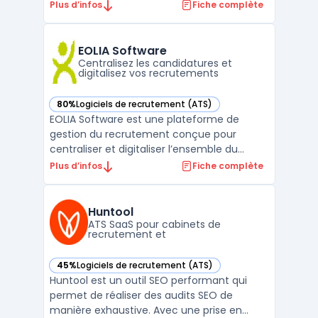
l'automatisation et l'intelligence artificielle
Plus d’infos
Fiche complète
(IA). Cette solution offre une gestion des
candidatures optimisée, permettant un
matching de profils précis et efficace.
EOLIA Software
L'analyse de d ...
Centralisez les candidatures et
digitalisez vos recrutements
80%
Logiciels de recrutement (ATS)
— voir EOLIA Software dans cette catégorie
EOLIA Software est une plateforme de
gestion du recrutement conçue pour
centraliser et digitaliser l’ensemble du
processus, de la diffusion des offres à
Plus d’infos
Fiche complète
l’intégration des candidats. Ce logiciel
s’adresse aux professionnels du
recrutement, agences d’intérim, cabinets
Huntool
de conseil IT et entreprises mult ...
ATS SaaS pour cabinets de
recrutement et
45%
Logiciels de recrutement (ATS)
— voir Huntool dans cette catégorie
Huntool est un outil SEO performant qui
permet de réaliser des audits SEO de
manière exhaustive. Avec une prise en