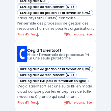
65%
Logiciels SIRH
— voir Adequasys SIRH (HRMS) dans cette catégorie
65%
Logiciels de recrutement (ATS)
— voir Adequasys SIRH (HRMS) dans cette catégorie
55%
Logiciels de gestion de la formation (LMS)
— voir Adequasys SIRH (HRMS) dans cette catégorie
Adequasys SIRH (HRMS) centralise
l’ensemble des processus de gestion des
ressources humaines pour les organisations
de 100 à 10 000 employés, intégrant
Plus d’infos
Fiche complète
l’administration du personnel, la
planification RH et la gestion des talents. Ce
logiciel modulaire est conçu pour faciliter la
Cegid Talentsoft
gestion des informat ...
Pilotez l’ensemble des processus RH
sur une seule plateforme
80%
Logiciels de gestion de la formation (LMS)
— voir Cegid Talentsoft dans cette catégorie
60%
Logiciels de recrutement (ATS)
— voir Cegid Talentsoft dans cette catégorie
60%
Logiciels LMS pour la formation en ligne
— voir Cegid Talentsoft dans cette catégorie
Cegid Talentsoft est une suite RH en mode
cloud conçue pour les entreprises de taille
moyenne à grande qui souhaitent
centraliser la gestion des ressources
Plus d’infos
Fiche complète
humaines sur une plateforme unique. La