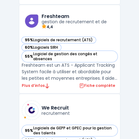
couvre l'ensemble du cycle de vie des
employés, depuis le recrutement jusqu'à la
gestion des compétences, en passant par
Freshteam
l'évaluation des perfo ...
gestion de recrutement et de
4,4
95%
Logiciels de recrutement (ATS)
— voir Freshteam dans cette catégorie
60%
Logiciels SIRH
— voir Freshteam dans cette catégorie
Logiciel de gestion des congés et
55%
— voir Freshteam dans cette catégorie
absences
Freshteam est un ATS - Applicant Tracking
System facile à utiliser et abordable pour
les petites et moyennes entreprises. Il aide
les entreprises à gérer leur processus de
Plus d’infos
Fiche complète
recrutement de bout en bout, de la
publication d'offres d'emploi à l'embauche
des candidats. Avec Freshteam, vous
We Recruit
pouvez créer d ...
recrutement
Logiciels de GEPP et GPEC pour la gestion
95%
— voir We Recruit dans cette catégorie
des talents