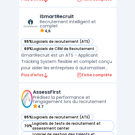
des candidats et des offres d'emploi, ainsi
que des fonctionnalités de marketing de
iSmartRecruit
recrutement et de formation. En utilisant
Recrutement intelligent et
Cornerstone OnDemand, l ...
complet
4,6
95%
Logiciels de recrutement (ATS)
— voir iSmartRecruit dans cette catégorie
69%
Logiciels de CRM de Recrutement
— voir iSmartRecruit dans cette catégorie
iSmartRecruit est un ATS - Applicant
Tracking System flexible et complet conçu
pour aider les entreprises à automatiser
leurs processus de recrutement. Doté d'un
Plus d’infos
Fiche complète
système de suivi des candidatures avancé,
d'un portail libre-service et de
AssessFirst
fonctionnalités de gestion des talents,
Prédisez la performance et
iSmartRecruit permet au ...
l’engagement lors du recrutement
4.7
85%
Logiciels de recrutement (ATS)
— voir AssessFirst dans cette catégorie
Logiciels de tests de recrutement et
70%
— voir AssessFirst dans cette catégorie
assessment center
Logiciel de gestion des talents et