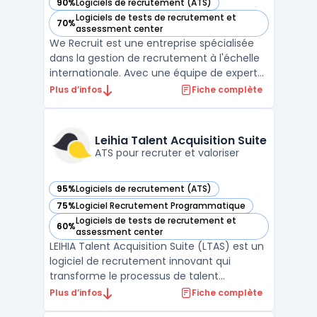
90%
Logiciels de recrutement (ATS)
— voir We Recruit dans cette catégorie
Logiciels de tests de recrutement et
70%
— voir We Recruit dans cette catégorie
assessment center
We Recruit est une entreprise spécialisée
dans la gestion de recrutement à l'échelle
internationale. Avec une équipe de experts
SEO et un vaste éventail de services, We
Plus d’infos
Fiche complète
Recruit peut aider les entreprises à trouver
les meilleurs candidats pour les postes
vacants. Que ce soit pour le recrutement
Leihia Talent Acquisition Suite
de ca ...
ATS pour recruter et valoriser
95%
Logiciels de recrutement (ATS)
— voir Leihia Talent Acquisition Suite dans cette catégorie
75%
Logiciel Recrutement Programmatique
— voir Leihia Talent Acquisition Suite dans cette catégorie
Logiciels de tests de recrutement et
60%
— voir Leihia Talent Acquisition Suite dans cette catégorie
assessment center
LEIHIA Talent Acquisition Suite (LTAS) est un
logiciel de recrutement innovant qui
transforme le processus de talent
acquisition pour les entreprises. Conçu
Plus d’infos
Fiche complète
comme un ATS recrutement de nouvelle