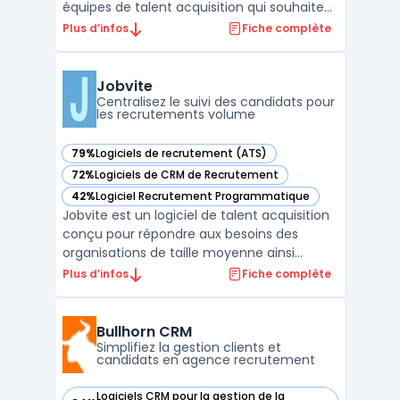
équipes de talent acquisition qui souhaitent
réduire le nombre d’outils utilisés et
Plus d’infos
Fiche complète
automatiser les processus métier. Les
recruteurs traitent d’importants flux de
candidatures, gèrent différents canaux
Jobvite
d’échanges et antic ...
Centralisez le suivi des candidats pour
les recrutements volume
79%
Logiciels de recrutement (ATS)
— voir Jobvite dans cette catégorie
72%
Logiciels de CRM de Recrutement
— voir Jobvite dans cette catégorie
42%
Logiciel Recrutement Programmatique
— voir Jobvite dans cette catégorie
Jobvite est un logiciel de talent acquisition
conçu pour répondre aux besoins des
organisations de taille moyenne ainsi
qu’aux entreprises soumises à de hauts
Plus d’infos
Fiche complète
volumes de recrutement et à une
organisation complexe. Il cible les équipes
RH confrontées à des environnements
Bullhorn CRM
multinationaux, à la gestion ...
Simplifiez la gestion clients et
candidats en agence recrutement
Logiciels CRM pour la gestion de la