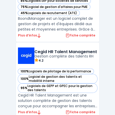
85%
Logiciels ERP pour sociétés de services
— voir BoondManager dans cette catégorie
75%
Logiciel de gestion d'affaires pour PME
— voir BoondManager dans cette catégorie
45%
Logiciels de recrutement (ATS)
— voir BoondManager dans cette catégorie
BoondManager est un logiciel complet de
gestion de projets et d'équipes dédié aux
petites et moyennes entreprises. Grâce à
sa plateforme en ligne, les utilisateurs
Plus d’infos
Fiche complète
peuvent facilement planifier et suivre les
tâches, gérer les ressources et les budgets,
ainsi que collaborer avec leur équipe en
Cegid HR Talent Management
temps r ...
Gestion complète des talents RH
4.2
100%
Logiciels de pilotage de la performance
— voir Cegid HR Talent Management dans cette catégorie
Logiciel de gestion des talents et
100%
— voir Cegid HR Talent Management dans cette catégorie
mobilité interne
Logiciels de GEPP et GPEC pour la gestion
95%
— voir Cegid HR Talent Management dans cette catégorie
des talents
Cegid HR Talent Management est une
solution complète de gestion des talents
conçue pour accompagner les entreprises
dans leur transformation RH. Le logiciel
Plus d’infos
Fiche complète