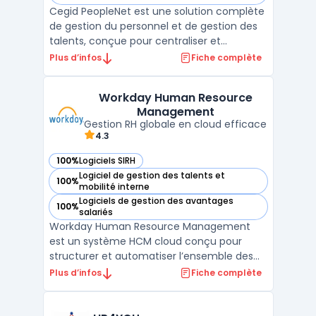
Cegid PeopleNet est une solution complète
de gestion du personnel et de gestion des
talents, conçue pour centraliser et
automatiser les processus RH. Destiné aux
Plus d’infos
Fiche complète
entreprises de toutes tailles, ce SIRH cloud
facilite la gestion administrative des
Workday Human Resource
collaborateurs, du recrutement au suivi des
Management
performanc ...
Gestion RH globale en cloud efficace
4.3
100%
Logiciels SIRH
— voir Workday Human Resource Management dans cette c
Logiciel de gestion des talents et
100%
— voir Workday Human Resource Management dans cette c
mobilité interne
Logiciels de gestion des avantages
100%
— voir Workday Human Resource Management dans cette c
salariés
Workday Human Resource Management
est un système HCM cloud conçu pour
structurer et automatiser l’ensemble des
processus RH au sein des entreprises de
Plus d’infos
Fiche complète
toutes tailles, avec une orientation
particulière sur les organisations
internationales. La solution offre une vue