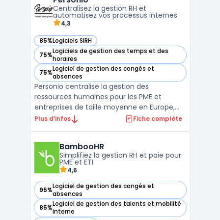
ses outils de reporting et d'analyse, vous
Centralisez la gestion RH et
pouve ...
automatisez vos processus internes
4,3
85%
Logiciels SIRH
— voir Personio dans cette catégorie
Logiciels de gestion des temps et des
75%
— voir Personio dans cette catégorie
horaires
Logiciel de gestion des congés et
75%
— voir Personio dans cette catégorie
absences
Personio centralise la gestion des
ressources humaines pour les PME et
entreprises de taille moyenne en Europe,
facilitant le pilotage RH sur l’ensemble du
Plus d’infos
Fiche complète
cycle de vie des employés. Les directions RH
font souvent face à la dispersion des
BambooHR
informations et à la multiplicité des outils
Simplifiez la gestion RH et paie pour
pour la paie, le ...
PME et ETI
4,6
Logiciel de gestion des congés et
95%
— voir BambooHR dans cette catégorie
absences
Logiciel de gestion des talents et mobilité
85%
— voir BambooHR dans cette catégorie
interne