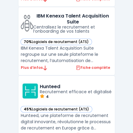
opérations HCM et automatise la gestion
des processus liés aux ressources
IBM Kenexa Talent Acquisition
humaines. L’interface permet également
Suite
d’encadrer la paie, le suivi du temps ...
Centralisez le recrutement et
l’onboarding de vos talents
70%
Logiciels de recrutement (ATS)
— voir IBM Kenexa Talent Acquisition Suite dans cette catég
IBM Kenexa Talent Acquisition Suite
regroupe sur une seule plateforme le
recrutement, l’automatisation de
l’onboarding, l’évaluation des candidats et
Plus d’infos
Fiche complète
la collaboration. Les organisations
centralisent ainsi l’acquisition de talents. Les
équipes RH font face à la gestion de
Hunteed
volumes importants de candid ...
Recrutement efficace et digitalisé
4
45%
Logiciels de recrutement (ATS)
— voir Hunteed dans cette catégorie
Hunteed, une plateforme de recrutement
digital innovante, révolutionne le processus
de recrutement en Europe grâce à