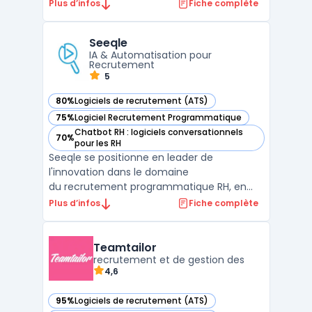
recrutement grâce aux entretiens virtuels.
Plus d’infos
Fiche complète
Avec HireVue, les recruteurs peuvent
facilement évaluer les compétences et la
Seeqle
personnalité des candidats en ligne à
IA & Automatisation pour
travers des ...
Recrutement
5
80%
Logiciels de recrutement (ATS)
— voir Seeqle dans cette catégorie
75%
Logiciel Recrutement Programmatique
— voir Seeqle dans cette catégorie
Chatbot RH : logiciels conversationnels
70%
— voir Seeqle dans cette catégorie
pour les RH
Seeqle se positionne en leader de
l'innovation dans le domaine
du recrutement programmatique RH, en
intégrant l'intelligence artificielle pour une
Plus d’infos
Fiche complète
précision inégalée dans le ciblage des
candidats. Cette plateforme
révolutionnaire transforme la manière dont
Teamtailor
les entreprises attiren ...
recrutement et de gestion des
4,6
95%
Logiciels de recrutement (ATS)
— voir Teamtailor dans cette catégorie