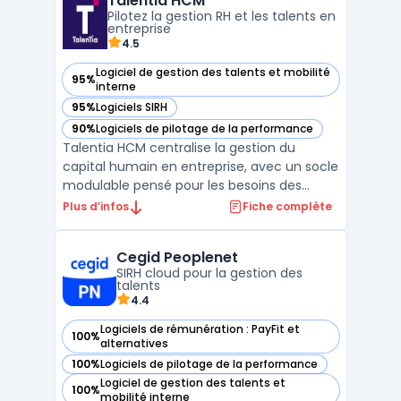
Talentia HCM
s’adresse aux organisations ayant des
Pilotez la gestion RH et les talents en
besoins spécifiques de su ...
entreprise
4.5
Logiciel de gestion des talents et mobilité
95%
— voir Talentia HCM dans cette catégorie
interne
95%
Logiciels SIRH
— voir Talentia HCM dans cette catégorie
90%
Logiciels de pilotage de la performance
— voir Talentia HCM dans cette catégorie
Talentia HCM centralise la gestion du
capital humain en entreprise, avec un socle
modulable pensé pour les besoins des
organisations de taille moyenne à grande.
Plus d’infos
Fiche complète
Ce logiciel cible la rationalisation des
processus RH, depuis la gestion
Cegid Peoplenet
administrative jusqu’à la planification des
SIRH cloud pour la gestion des
effectifs. Les équipes ...
talents
4.4
Logiciels de rémunération : PayFit et
100%
— voir Cegid Peoplenet dans cette catégorie
alternatives
100%
Logiciels de pilotage de la performance
— voir Cegid Peoplenet dans cette catégorie
Logiciel de gestion des talents et
100%
— voir Cegid Peoplenet dans cette catégorie
mobilité interne