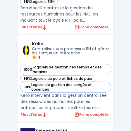
85%
Logiciels SIRH
— voir BambooHR dans cette catégorie
BambooHR centralise la gestion des
ressources humaines pour les PME, en
incluant tout le cycle RH : paie,
administration des avantages sociaux,
Plus d’infos
Fiche complète
intégration, suivi du temps et gestion des
talents. Les managers et responsables paie
Kelio
font face à la multiplication des outils et à
Centralisez vos processus RH et gérez
une visibilité limitée s ...
les temps en entreprise
5
Logiciels de gestion des temps et des
100%
— voir Kelio dans cette catégorie
horaires
99%
Logiciels de paie et fiches de paie
— voir Kelio dans cette catégorie
Logiciel de gestion des congés et
98%
— voir Kelio dans cette catégorie
absences
Kelio intervient dans la gestion centralisée
des ressources humaines pour les
entreprises et groupes multi-sites, en
intégrant l’ensemble des fonctionnalités
Plus d’infos
Fiche complète
SIRH liées à la gestion des temps, des
activités et de la paie. Cette solution