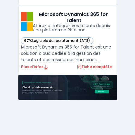
chargées de l’acquisition de talents en PME
ou en grandes organisations utilisent cet
Microsoft Dynamics 365 for
outil pour organiser et automatiser les
Talent
étapes ...
Attirez et intégrez vos talents depuis
une plateforme RH cloud
67%
Logiciels de recrutement (ATS)
— voir Microsoft Dynamics 365 for Talent dans cette catégo
Microsoft Dynamics 365 for Talent est une
solution cloud dédiée à la gestion des
talents et des ressources humaines,
conçue pour automatiser le recrutement,
Plus d’infos
Fiche complète
l’intégration des collaborateurs et le
traitement des tâches administratives. Les
équipes RH, les recruteurs et les managers
font face à la dis ...