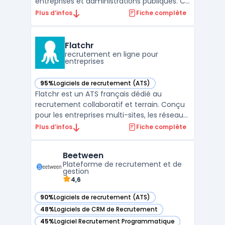
entreprises et administrations publiques. Ce
logiciel ATS facilite le suivi et l’optimisation
Plus d’infos
Fiche complète
du cycle complet, de la diffusion d’offres à
la sélection, pour des équipes qui
souhaitent automatiser leurs processus et
Flatchr
sécuriser les don ...
recrutement en ligne pour
entreprises
95%
Logiciels de recrutement (ATS)
— voir Flatchr dans cette catégorie
Flatchr est un ATS français dédié au
recrutement collaboratif et terrain. Conçu
pour les entreprises multi-sites, les réseaux,
les franchises et les organisations qui
Plus d’infos
Fiche complète
impliquent leurs managers dans le
recrutement, il permet aux RH et aux
Beetween
opérationnels de recruter ensemble plus
Plateforme de recrutement et de
efficacement.Grâce à u ...
gestion
4,6
90%
Logiciels de recrutement (ATS)
— voir Beetween dans cette catégorie
48%
Logiciels de CRM de Recrutement
— voir Beetween dans cette catégorie
45%
Logiciel Recrutement Programmatique
— voir Beetween dans cette catégorie