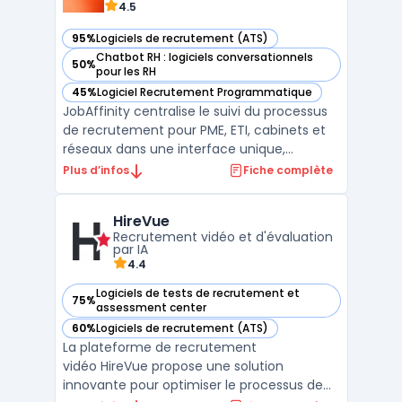
4.5
95%
Logiciels de recrutement (ATS)
— voir JobAffinity dans cette catégorie
Chatbot RH : logiciels conversationnels
50%
— voir JobAffinity dans cette catégorie
pour les RH
45%
Logiciel Recrutement Programmatique
— voir JobAffinity dans cette catégorie
JobAffinity centralise le suivi du processus
de recrutement pour PME, ETI, cabinets et
réseaux dans une interface unique,
conforme RGPD et hébergée en France. Le
Plus d’infos
Fiche complète
logiciel permet la gestion des candidatures
depuis la publication de l’offre multi-
HireVue
jobboards jusqu’à la collaboration
Recrutement vidéo et d'évaluation
managériale, tout en ...
par IA
4.4
Logiciels de tests de recrutement et
75%
— voir HireVue dans cette catégorie
assessment center
60%
Logiciels de recrutement (ATS)
— voir HireVue dans cette catégorie
La plateforme de recrutement
vidéo HireVue propose une solution
innovante pour optimiser le processus de