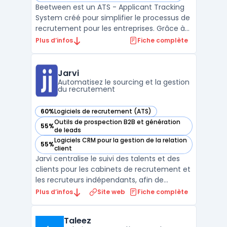
Beetween est un ATS - Applicant Tracking
System créé pour simplifier le processus de
recrutement pour les entreprises. Grâce à
une variété d'outils intuitifs et à une
Plus d’infos
Fiche complète
interface conviviale, les employeurs
peuvent facilement gérer toutes les étapes
du processus de recrutement, de la
Jarvi
publication d'offr ...
Automatisez le sourcing et la gestion
du recrutement
60%
Logiciels de recrutement (ATS)
— voir Jarvi dans cette catégorie
Outils de prospection B2B et génération
55%
— voir Jarvi dans cette catégorie
de leads
Logiciels CRM pour la gestion de la relation
55%
— voir Jarvi dans cette catégorie
client
Jarvi centralise le suivi des talents et des
clients pour les cabinets de recrutement et
les recruteurs indépendants, afin de
répondre à la multiplication des outils. Le
Plus d’infos
Site web
Fiche complète
logiciel réunit en une interface la gestion
d’un vivier, des conversations, des
Taleez
opportunités, de la prospection et des