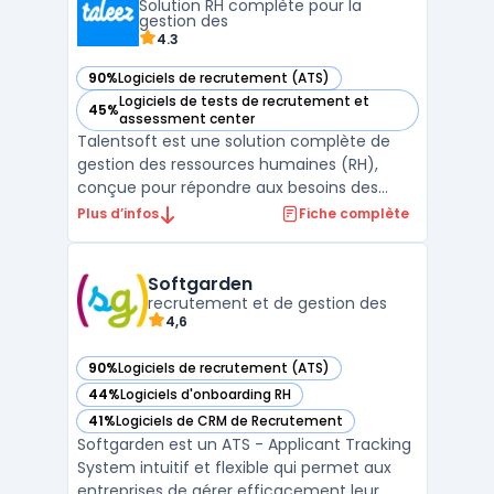
Solution RH complète pour la
clients. Il ...
gestion des
4.3
90%
Logiciels de recrutement (ATS)
— voir Taleez dans cette catégorie
Logiciels de tests de recrutement et
45%
— voir Taleez dans cette catégorie
assessment center
Talentsoft est une solution complète de
gestion des ressources humaines (RH),
conçue pour répondre aux besoins des
entreprises de toutes tailles, qu'il s'agisse de
Plus d’infos
Fiche complète
TPE, PME ou de grandes entreprises. Le
logiciel offre une suite d'outils qui couvrent
l'ensemble du cycle de vie des employés,
Softgarden
de la ges ...
recrutement et de gestion des
4,6
90%
Logiciels de recrutement (ATS)
— voir Softgarden dans cette catégorie
44%
Logiciels d'onboarding RH
— voir Softgarden dans cette catégorie
41%
Logiciels de CRM de Recrutement
— voir Softgarden dans cette catégorie
Softgarden est un ATS - Applicant Tracking
System intuitif et flexible qui permet aux
entreprises de gérer efficacement leur