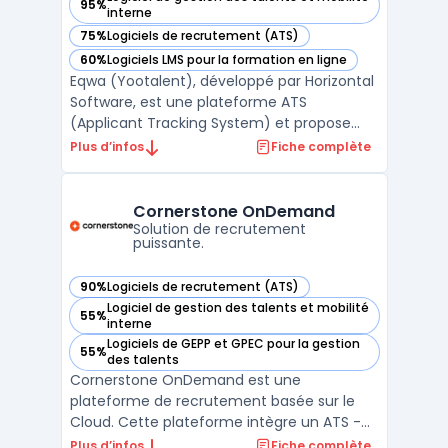
95%
— voir Eqwa (Yootalent) dans cette catégorie
interne
75%
Logiciels de recrutement (ATS)
— voir Eqwa (Yootalent) dans cette catégorie
60%
Logiciels LMS pour la formation en ligne
— voir Eqwa (Yootalent) dans cette catégorie
Eqwa (Yootalent), développé par Horizontal
Software, est une plateforme ATS
(Applicant Tracking System) et propose
donc des outils pour améliorer et suivre la
Plus d’infos
Fiche complète
performance RH pour le recrutement
uniquement.Eqwa offre des outils pour le
suivi de la performance, facilitant les
Cornerstone OnDemand
évaluations annuelles grâ ...
Solution de recrutement
puissante.
90%
Logiciels de recrutement (ATS)
— voir Cornerstone OnDemand dans cette catégorie
Logiciel de gestion des talents et mobilité
55%
— voir Cornerstone OnDemand dans cette catégorie
interne
Logiciels de GEPP et GPEC pour la gestion
55%
— voir Cornerstone OnDemand dans cette catégorie
des talents
Cornerstone OnDemand est une
plateforme de recrutement basée sur le
Cloud. Cette plateforme intègre un ATS -
Applicant Tracking System pour la gestion
Plus d’infos
Fiche complète