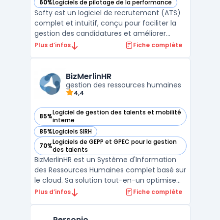
60%
Logiciels de pilotage de la performance
— voir Softy dans cette catégorie
Softy est un logiciel de recrutement (ATS)
complet et intuitif, conçu pour faciliter la
gestion des candidatures et améliorer
l'efficacité des processus de recrutement.
Plus d’infos
Fiche complète
En tant qu'outil tout-en-un, Softy propose
plusieurs fonctionnalités clés telles que la
gestion centralisée des candidatures, qui p
BizMerlinHR
...
gestion des ressources humaines
4,4
Logiciel de gestion des talents et mobilité
85%
— voir BizMerlinHR dans cette catégorie
interne
85%
Logiciels SIRH
— voir BizMerlinHR dans cette catégorie
Logiciels de GEPP et GPEC pour la gestion
70%
— voir BizMerlinHR dans cette catégorie
des talents
BizMerlinHR est un Système d'Information
des Ressources Humaines complet basé sur
le cloud. Sa solution tout-en-un optimise
l'embauche, la formation, la paie, le suivi
Plus d’infos
Fiche complète
des congés, l'évaluation des performances
et la gestion des avantages sociaux. Avec
Personio