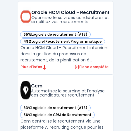
Oracle HCM Cloud - Recruitment
Optimisez le suivi des candidatures et
simplifiez vos recrutements
65%
Logiciels de recrutement (ATS)
— voir Oracle HCM Cloud - Recruitment dans cette catégor
49%
Logiciel Recrutement Programmatique
— voir Oracle HCM Cloud - Recruitment dans cette catégor
Oracle HCM Cloud - Recruitment intervient
dans la gestion du processus de
recrutement, de la planification à
l’onboarding. Avec Oracle HCM Cloud -
Plus d’infos
Fiche complète
Recruitment, les directions RH accèdent à
un environnement centralisé pour le
sourcing, la présélection et la gestion de
Gem
profils sur des volumes importan ...
Automatisez le sourcing et l’analyse
des candidatures recrutement
83%
Logiciels de recrutement (ATS)
— voir Gem dans cette catégorie
56%
Logiciels de CRM de Recrutement
— voir Gem dans cette catégorie
Gem centralise le recrutement via une
plateforme AI recruiting conçue pour les