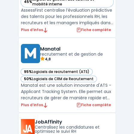
45%
— voir AssessFirst dans cette catégorie
mobilité interne
AssessFirst centralise l’évaluation prédictive
des talents pour les professionnels RH, les
recruteurs et les managers impliqués dans
le recrutement, la mobilité interne ou le
Plus d’infos
Fiche complète
développement des compétences. La
plateforme prend en charge le traitement
des données humaines, généralement à
Manatal
recrutement et de gestion de
l’origine de ...
4,8
95%
Logiciels de recrutement (ATS)
— voir Manatal dans cette catégorie
50%
Logiciels de CRM de Recrutement
— voir Manatal dans cette catégorie
Manatal est une solution innovante d'ATS -
Applicant Tracking System. Elle permet aux
recruteurs de gérer de manière rapide et
efficace tout le processus de recrutement
Plus d’infos
Fiche complète
depuis la création d'une annonce jusqu'à
l'embauche. Avec Manatal, la recherche de
JobAffinity
candidats est simplifiée grâce à une
Centralisez les candidatures et
intelligenc ...
optimisez le suivi RH