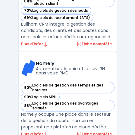
84%
— voir Bullhorn CRM dans cette catégorie
relation client
70%
Logiciels de gestion des leads
— voir Bullhorn CRM dans cette catégorie
69%
Logiciels de recrutement (ATS)
— voir Bullhorn CRM dans cette catégorie
Bullhorn CRM intègre la gestion des
candidats, des clients et des postes dans
une seule interface dédiée aux agences de
recrutement et d’intérim. L’outil prend en
Plus d’infos
Fiche complète
charge toutes les étapes du recrutement,
de l’identification de profils à la mise en
poste, en associant l’applicant tracking et la
Namely
gesti ...
Automatisez la paie et le suivi RH
dans votre PME
Logiciels de gestion des temps et des
90%
— voir Namely dans cette catégorie
horaires
90%
Logiciels SIRH
— voir Namely dans cette catégorie
Logiciels de gestion des avantages
88%
— voir Namely dans cette catégorie
salariés
Namely occupe une place dans le secteur
de la gestion du capital humain en
proposant une plateforme cloud dédiée
aux PME. Ce logiciel centralise les
Plus d’infos
Fiche complète