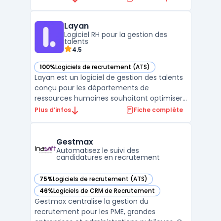
étape du processus d’embauche. Grâce à
ses fonctionnalités d’assistant
Layan
recrutement, Litespace accélère la gestion
Logiciel RH pour la gestion des
et la sélection des candidats ...
talents
4.5
100%
Logiciels de recrutement (ATS)
— voir Layan dans cette catégorie
Layan est un logiciel de gestion des talents
conçu pour les départements de
ressources humaines souhaitant optimiser
leurs processus de recrutement et de
Plus d’infos
Fiche complète
gestion des candidatures. Grâce à son
interface intuitive et à ses fonctionnalités
complètes, Layan permet une gestion
Gestmax
efficace des talents depuis ...
Automatisez le suivi des
candidatures en recrutement
75%
Logiciels de recrutement (ATS)
— voir Gestmax dans cette catégorie
46%
Logiciels de CRM de Recrutement
— voir Gestmax dans cette catégorie
Gestmax centralise la gestion du
recrutement pour les PME, grandes