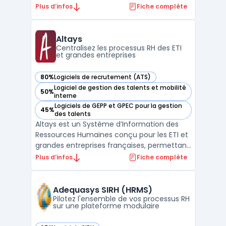
main facile, Huntool est adapté à tous les
Plus d’infos
Fiche complète
niveaux, que vous soyez débutant ou
expert en SEO. Le logiciel permet d'analyser
rapidement votre site web et vous donne
Altays
des données précieuse ...
Centralisez les processus RH des ETI
et grandes entreprises
80%
Logiciels de recrutement (ATS)
— voir Altays dans cette catégorie
Logiciel de gestion des talents et mobilité
50%
— voir Altays dans cette catégorie
interne
Logiciels de GEPP et GPEC pour la gestion
45%
— voir Altays dans cette catégorie
des talents
Altays est un Système d’Information des
Ressources Humaines conçu pour les ETI et
grandes entreprises françaises, permettant
une gestion centralisée et structurée des
Plus d’infos
Fiche complète
processus RH. Les directions RH doivent
aujourd’hui piloter des volumes importants
de candidatures, d'entretiens, de révisions
Adequasys SIRH (HRMS)
salari ...
Pilotez l'ensemble de vos processus RH
sur une plateforme modulaire