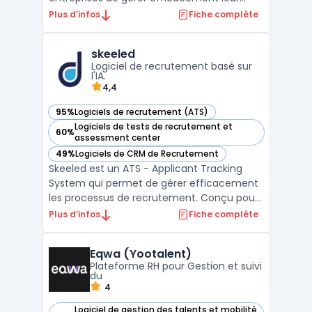
processus de recrutement. Cet outil de
Plus d’infos
Fiche complète
recrutement en ligne utilise les dernières
technologies pour rationaliser la recherche
skeeled
de talents, depuis la publication d'offres
Logiciel de recrutement basé sur
d'empl ...
l'IA.
4,4
95%
Logiciels de recrutement (ATS)
— voir skeeled dans cette catégorie
Logiciels de tests de recrutement et
60%
— voir skeeled dans cette catégorie
assessment center
49%
Logiciels de CRM de Recrutement
— voir skeeled dans cette catégorie
Skeeled est un ATS - Applicant Tracking
System qui permet de gérer efficacement
les processus de recrutement. Conçu pour
les entreprises de toutes tailles, skeeled
Plus d’infos
Fiche complète
propose des fonctionnalités telles que
l'analyse de CV, l'évaluation des
Eqwa (Yootalent)
compétences et la gestion des
Plateforme RH pour Gestion et suivi
candidatures. Sa technologie d'in ...
du
4
Logiciel de gestion des talents et mobilité