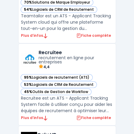
70%
Solutions de Marque Employeur
— voir Teamtailor dans cette catégorie
54%
Logiciels de CRM de Recrutement
— voir Teamtailor dans cette catégorie
Teamtailor est un ATS - Applicant Tracking
System cloud qui offre une plateforme
tout-en-un pour la gestion du
recrutement. Les offres d'emploi peuvent
Plus d’infos
Fiche complète
être publiées sur de multiples sites carrières
et réseaux sociaux en quelques clics. Le
Recruitee
logiciel permet également de filtrer les
recrutement en ligne pour
candidatures en fon ...
entreprises
4,4
95%
Logiciels de recrutement (ATS)
— voir Recruitee dans cette catégorie
53%
Logiciels de CRM de Recrutement
— voir Recruitee dans cette catégorie
45%
Outils de Gestion de Workflow
— voir Recruitee dans cette catégorie
Recruitee est un ATS - Applicant Tracking
System facile à utiliser conçu pour aider les
équipes de recrutement à optimiser leur
processus de recrutement. Avec Recruitee,
Plus d’infos
Fiche complète
les recruteurs peuvent centraliser tous leurs
besoins en matière de recrutement, de