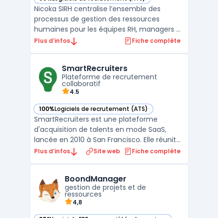
— voir Nicoka SIRH dans cette catégorie
Nicoka SIRH centralise l’ensemble des
processus de gestion des ressources
humaines pour les équipes RH, managers et
collaborateurs. Le logiciel traite la
Plus d’infos
Fiche complète
problématique de la gestion dispersée des
données et des tâches RH dans des
SmartRecruiters
contextes où la sécurisation des accès, la
Plateforme de recrutement
conformité française et la ...
collaboratif
4.5
100%
Logiciels de recrutement (ATS)
— voir SmartRecruiters dans cette catégorie
SmartRecruiters est une plateforme
d'acquisition de talents en mode SaaS,
lancée en 2010 à San Francisco. Elle réunit
en un seul outil le marketing RH, le suivi des
Plus d’infos
Site web
Fiche complète
candidatures (ATS) et l'onboarding. Plus de
4 000 entreprises dans le monde l'ont
BoondManager
adoptée, dont des groupes cotés qui
gestion de projets et de
recrutent plusieu ...
ressources
4,8