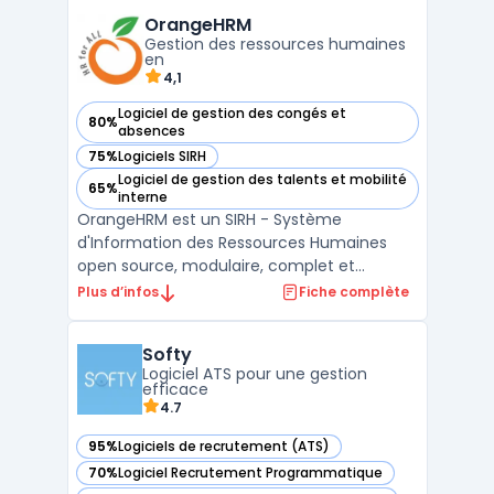
génération, il place l'expérience candidat et
OrangeHRM
l'alignement des valeurs au cœur de sa
Gestion des ressources humaines
stratégie. La solutio ...
en
4,1
Logiciel de gestion des congés et
80%
— voir OrangeHRM dans cette catégorie
absences
75%
Logiciels SIRH
— voir OrangeHRM dans cette catégorie
Logiciel de gestion des talents et mobilité
65%
— voir OrangeHRM dans cette catégorie
interne
OrangeHRM est un SIRH - Système
d'Information des Ressources Humaines
open source, modulaire, complet et
personnalisable. Il offre une suite d'outils de
Plus d’infos
Fiche complète
gestion du personnel, alliant performance
et simplicité. Grâce à OrangeHRM, gérez
Softy
facilement les informations relatives à la
Logiciel ATS pour une gestion
paie, la gestion des e ...
efficace
4.7
95%
Logiciels de recrutement (ATS)
— voir Softy dans cette catégorie
70%
Logiciel Recrutement Programmatique
— voir Softy dans cette catégorie