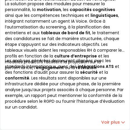
La solution propose des modules pour mesurer la
personnalité, la
motivation
, les
capacités cognitives
ainsi que les compétences techniques et
linguistiques
,
intégrant notamment un agent IA Voice. Grâce à
l’automatisation du screening, à la planification des
entretiens et aux
tableaux de bord de fit
, le traitement
des candidatures se fait de manière structurée, chaque
étape s’appuyant sur des indicateurs objectifs. Les
tableaux visuels aident les responsables RH à comparer les
profils en fonction de la
culture d’entreprise
et les
Les analyses générées demeurent alignées avec les
modèles prédictifs facilitent la projection sur la
standards internationaux, avec des
intégrations ATS
et
performance, l’
engagement
ou la
rétention
.
des fonctions d’audit pour assurer la
sécurité
et la
conformité
. Les résultats sont disponibles sur une
infrastructure dédiée pour chaque phase, de la première
analyse jusqu’aux projets associés à chaque personne. Par
exemple, un rapport peut mentionner la conformité de la
procédure selon le RGPD ou fournir l’historique d’évaluation
sur un candidat.
Voir plus