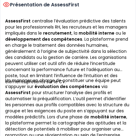
Présentation de AssessFirst
AssessFirst
centralise l’évaluation prédictive des talents
pour les professionnels RH, les recruteurs et les managers
impliqués dans le
recrutement
, la
mobilité interne
ou le
développement des compétences
. La plateforme prend
en charge le traitement des données humaines,
généralement à l’origine de subjectivité dans la sélection
des candidats ou la gestion de carrière. Les organisations
peuvent utiliser cet outil afin de réduire l’incertitude
concernant la performance future et l’adéquation au
poste, tout en limitant l’influence de l’intuition et des
Un manager en charge de constituer une équipe peut
éléments présents sur le CV.
s’appuyer sur
évaluation des compétences
via
AssessFirst
pour structurer l’analyse des profils et
automatiser la préqualification. L’outil permet d’identifier
les personnes aux profils compatibles avec la structure du
groupe et les exigences du poste en s’appuyant sur des
modèles prédictifs. Lors d’une phase de
mobilité interne
,
la plateforme permet la cartographie des aptitudes et la
détection de potentiels à mobiliser pour organiser une
promotion ou une réorientation au sein de l’entreprise.