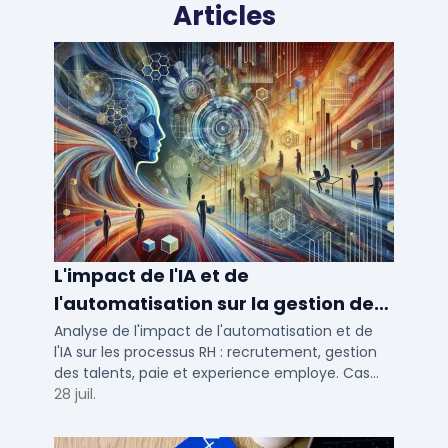
Articles
L'impact de l'IA et de
l'automatisation sur la gestion des
talents RH
Analyse de l'impact de l'automatisation et de
l'IA sur les processus RH : recrutement, gestion
des talents, paie et experience employe. Cas
concrets pour TPE, PME et ETI en 2026.
28 juil.