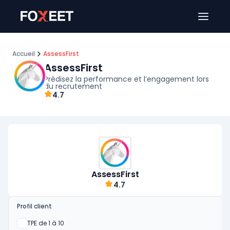
Ouver
Accueil
AssessFirst
AssessFirst
Prédisez la performance et l’engagement lors
du recrutement
4.7
AssessFirst
4.7
Profil client
Oui
TPE de 1 à 10