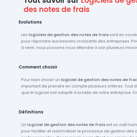
Tout savoir sur
Logiciels de ge
des notes de frais
Evolutions
Les
logiciels de gestion des notes de frais
sont en const
pour répondre aux besoins croissants des entreprises. Po
à venir, nous pouvons nous attendre à voir plusieurs innov
évolutions dans ce domaine. Tout d'abord, l'automatisation sera
probablement encore plus présente. Les logiciels pourron
Comment choisir
automatiquement catégoriser et valider les dépenses, réd
le temps passé sur la gestion des notes de frais. Ensuite, l'intégration
avec d'autres systèmes, tels que les
Pour bien choisir un
logiciel de gestion des notes de frai
logiciels CRM pour e
sera probablement améliorée. Cela permettra une meill
important de prendre en compte plusieurs critères. Tout d'a
coordination entre les différents départements de l'entrep
que le logiciel soit adapté à la taille de votre entreprise. En 
meilleure compréhension des dépenses. Enfin, l'accent sera mis sur la
besoins ne seront pas les mêmes pour une petite entrepr
mobilité. Les employés pourront gérer leurs notes de frai
une grande entreprise. Ensuite, il est essentiel que le logicie
Définitions
depuis leur smartphone, ce qui facilitera grandement le proc
utiliser pour tous les employés. Il doit également offrir un
évolutions et innovations visent à rendre la gestion des not
visibilité sur les dépenses et permettre un suivi en temps rée
plus efficace et moins chronophage pour les entreprises.
logiciel doit être en mesure de s'intégrer facilement avec 
Un
logiciel de gestion des notes de frais
est un outil nu
outils que vous utilisez déjà dans votre entreprise, comm
pour faciliter et automatiser le processus de gestion des