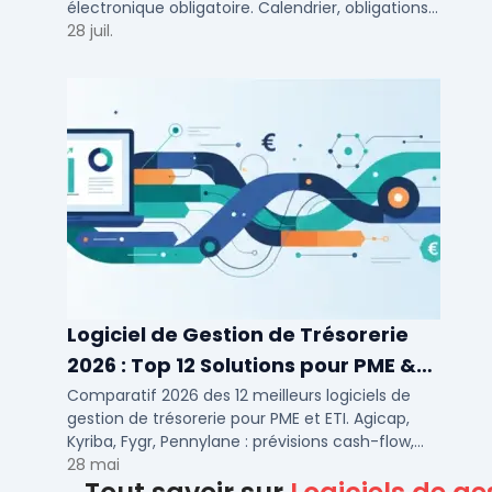
électronique obligatoire. Calendrier, obligations
et solutions pour TPE, PME et ETI.
28 juil.
Logiciel de Gestion de Trésorerie
2026 : Top 12 Solutions pour PME &
ETI
Comparatif 2026 des 12 meilleurs logiciels de
gestion de trésorerie pour PME et ETI. Agicap,
Kyriba, Fygr, Pennylane : prévisions cash-flow,
consolidation bancaire, tarifs et avis.
28 mai