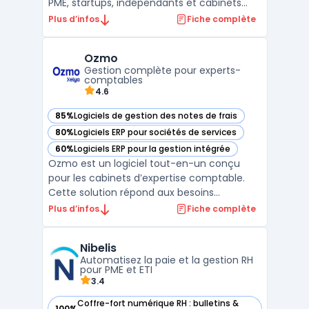
PME, startups, indépendants et cabinets
d’expertise comptable. La plateforme SaaS
Plus d’infos
Fiche complète
traite le suivi des flux, permet la collecte
centralisée des justificatifs, la gestion des
Ozmo
accès collaboratifs pour clients et experts ...
Gestion complète pour experts-
comptables
4.6
85%
Logiciels de gestion des notes de frais
— voir Ozmo dans cette catégorie
80%
Logiciels ERP pour sociétés de services
— voir Ozmo dans cette catégorie
60%
Logiciels ERP pour la gestion intégrée
— voir Ozmo dans cette catégorie
Ozmo est un logiciel tout-en-un conçu
pour les cabinets d’expertise comptable.
Cette solution répond aux besoins
spécifiques des experts-comptables en
Plus d’infos
Fiche complète
centralisant la gestion des dossiers clients,
l’automatisation des processus
Nibelis
administratifs et la conformité légale. Avec
Automatisez la paie et la gestion RH
son interface intuitive, Oz ...
pour PME et ETI
3.4
Coffre-fort numérique RH : bulletins &
100%