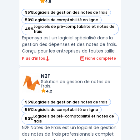
4.6
95%
Logiciels de gestion des notes de frais
— voir Expensya dans cette catégorie
50%
Logiciels de comptabilité en ligne
— voir Expensya dans cette catégorie
Logiciels de pré-comptabilité et notes de
45%
— voir Expensya dans cette catégorie
frais
Expensya est un logiciel spécialisé dans la
gestion des dépenses et des notes de frais.
Conçu pour les entreprises de toutes tailles,
ce logiciel simplifie et automatise la gestion
Plus d’infos
Fiche complète
des dépenses professionnelles, permettant
ainsi un gain de temps significatif et une
N2F
meilleure maîtrise des coûts. Expe ...
Solution de gestion de notes de
frais.
4.2
95%
Logiciels de gestion des notes de frais
— voir N2F dans cette catégorie
55%
Logiciels de comptabilité en ligne
— voir N2F dans cette catégorie
Logiciels de pré-comptabilité et notes de
50%
— voir N2F dans cette catégorie
frais
N2F Notes de Frais est un logiciel de gestion
des notes de frais professionnels complet