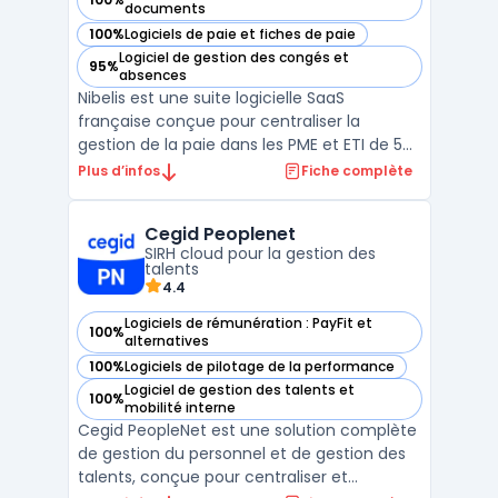
— voir Nibelis dans cette catégorie
documents
100%
Logiciels de paie et fiches de paie
— voir Nibelis dans cette catégorie
Logiciel de gestion des congés et
95%
— voir Nibelis dans cette catégorie
absences
Nibelis est une suite logicielle SaaS
française conçue pour centraliser la
gestion de la paie dans les PME et ETI de 50
à 3 000 salariés, quels que soient leur
Plus d’infos
Fiche complète
secteur ou leur organisation. Les entreprises
concernées sont celles qui évoluent dans
Cegid Peoplenet
un environnement marqué par de
SIRH cloud pour la gestion des
nombreuses obligations ...
talents
4.4
Logiciels de rémunération : PayFit et
100%
— voir Cegid Peoplenet dans cette catégorie
alternatives
100%
Logiciels de pilotage de la performance
— voir Cegid Peoplenet dans cette catégorie
Logiciel de gestion des talents et
100%
— voir Cegid Peoplenet dans cette catégorie
mobilité interne
Cegid PeopleNet est une solution complète
de gestion du personnel et de gestion des
talents, conçue pour centraliser et