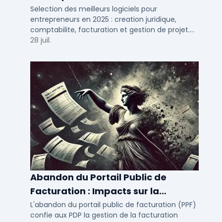
création à la gestion
Selection des meilleurs logiciels pour
entrepreneurs en 2025 : creation juridique,
comptabilite, facturation et gestion de projet.
Outils adaptes aux TPE, PME et independants en
28 juil.
France.
Abandon du Portail Public de
Facturation : Impacts sur la
Facturation Électronique
L'abandon du portail public de facturation (PPF)
confie aux PDP la gestion de la facturation
Obligatoire