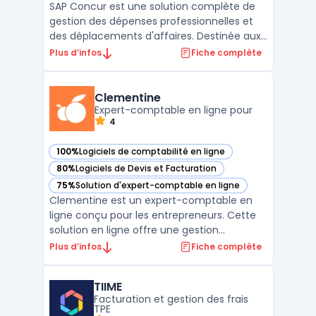
SAP Concur est une solution complète de
gestion des dépenses professionnelles et
des déplacements d'affaires. Destinée aux
entreprises de toutes tailles, cette
Plus d’infos
Fiche complète
plateforme simplifie et automatise le
traitement des notes de frais, offrant une
meilleure visibilité sur les dépenses. Grâce à
Clementine
des outils a ...
Expert-comptable en ligne pour
4
100%
Logiciels de comptabilité en ligne
— voir Clementine dans cette catégorie
80%
Logiciels de Devis et Facturation
— voir Clementine dans cette catégorie
75%
Solution d'expert-comptable en ligne
— voir Clementine dans cette catégorie
Clementine est un expert-comptable en
ligne conçu pour les entrepreneurs. Cette
solution en ligne offre une gestion
comptable simplifiée, permettant la
Plus d’infos
Fiche complète
synchronisation bancaire, la facturation, le
suivi en temps réel des indicateurs clés et
TIIME
la création de bilans comptables certifiés.
Facturation et gestion des frais
Fort de plus de ...
TPE