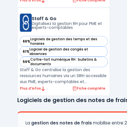
Plus d’infos
Fiche complète
recrutement et de la gestion documentaire
dans un seul outil. La plateforme permet
l'accès aux dossiers des collaborateurs, la
Staff & Go
gestion docum ...
Digitalisez la gestion RH pour PME et
experts-comptables
Logiciels de gestion des temps et des
66%
— voir Staff & Go dans cette catégorie
horaires
Logiciel de gestion des congés et
61%
— voir Staff & Go dans cette catégorie
absences
Coffre-fort numérique RH : bulletins &
56%
— voir Staff & Go dans cette catégorie
documents
Staff & Go centralise la gestion des
ressources humaines via un SIRH accessible
aux PME, experts-comptables et
intégrateurs. Le produit couvre la question
Plus d’infos
Fiche complète
de la digitalisation RH, concernée par la
Logiciels de gestion des notes de frai
dispersion des outils, la multiplication des
tâches administratives et les risques
associés aux tra ...
La
gestion des notes de frais
mobilise entre 2