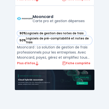
généraux et des notes de frais. Ce logiciel
permet d'équiper les collaborateurs de
moyens de paiement adaptés, tout en
Mooncard
garantissant une maîtrise totale ...
Carte pro et gestion dépenses
90%
Logiciels de gestion des notes de frais
— voir Mooncard dans cette catégorie
Logiciels de pré-comptabilité et notes de
50%
— voir Mooncard dans cette catégorie
frais
Mooncard : La solution de gestion de frais
professionnels pour les entreprises. Avec
Mooncard, payez, gérez et simplifiez tous
les frais professionnels de votre entreprise
Plus d’infos
Fiche complète
en temps réel. Mooncard propose des
cartes de paiement qui permettent aux
entreprises de centraliser tous leurs
paiements profes ...