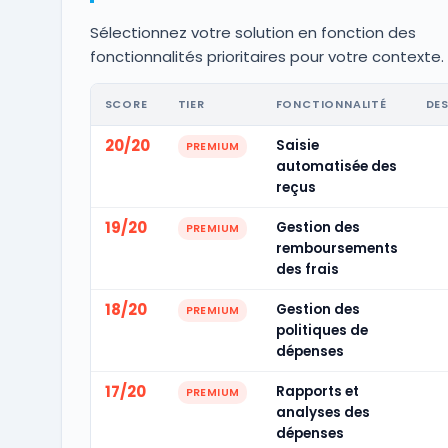
Sélectionnez votre solution en fonction des
fonctionnalités prioritaires pour votre contexte.
SCORE
TIER
FONCTIONNALITÉ
DE
20/20
Saisie
PREMIUM
automatisée des
reçus
19/20
Gestion des
PREMIUM
remboursements
des frais
18/20
Gestion des
PREMIUM
politiques de
dépenses
17/20
Rapports et
PREMIUM
analyses des
dépenses