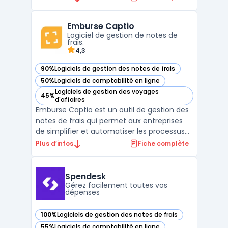
soumettre leurs notes de frais et les gérer
en temps réel. Les approbations de notes
Emburse Captio
de frais sont également faciles avec un
Logiciel de gestion de notes de
système de workflo ...
frais.
4,3
90%
Logiciels de gestion des notes de frais
— voir Emburse Captio dans cette catégorie
50%
Logiciels de comptabilité en ligne
— voir Emburse Captio dans cette catégorie
Logiciels de gestion des voyages
45%
— voir Emburse Captio dans cette catégorie
d'affaires
Emburse Captio est un outil de gestion des
notes de frais qui permet aux entreprises
de simplifier et automatiser les processus
de remboursement des dépenses
Plus d’infos
Fiche complète
professionnelles. Avec Emburse Captio, les
employés peuvent facilement prendre en
photo leurs reçus et les envoyer
Spendesk
directement aux gestionnair ...
Gérez facilement toutes vos
dépenses
100%
Logiciels de gestion des notes de frais
— voir Spendesk dans cette catégorie
55%
Logiciels de comptabilité en ligne