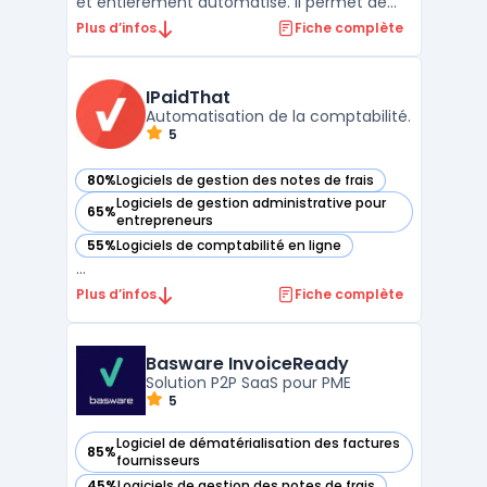
et entièrement automatisé. Il permet de
simplifier et d'optimiser l'intégralité du
Plus d’infos
Fiche complète
processus de remboursement des frais des
collaborateurs d'une entreprise.La solution
propose une application mobile intuitive qui
IPaidThat
...
Automatisation de la comptabilité.
5
80%
Logiciels de gestion des notes de frais
— voir IPaidThat dans cette catégorie
Logiciels de gestion administrative pour
65%
— voir IPaidThat dans cette catégorie
entrepreneurs
55%
Logiciels de comptabilité en ligne
— voir IPaidThat dans cette catégorie
...
Plus d’infos
Fiche complète
Basware InvoiceReady
Solution P2P SaaS pour PME
5
Logiciel de dématérialisation des factures
85%
— voir Basware InvoiceReady dans cette catégorie
fournisseurs
45%
Logiciels de gestion des notes de frais