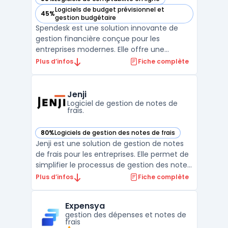
— voir Spendesk dans cette catégorie
Logiciels de budget prévisionnel et
45%
— voir Spendesk dans cette catégorie
gestion budgétaire
Spendesk est une solution innovante de
gestion financière conçue pour les
entreprises modernes. Elle offre une
gamme complète de fonctionnalités pour
Plus d’infos
Fiche complète
optimiser la gestion des dépenses
d'entreprise. Avec ses outils intégrés pour la
gestion des cartes de paiement
Jenji
d'entreprise, Spendesk simplifie le su ...
Logiciel de gestion de notes de
frais.
80%
Logiciels de gestion des notes de frais
— voir Jenji dans cette catégorie
Jenji est une solution de gestion de notes
de frais pour les entreprises. Elle permet de
simplifier le processus de gestion des notes
de frais en automatisant la collecte des
Plus d’infos
Fiche complète
données ainsi que le traitement des
dépenses. La plateforme offre une vue
Expensya
d'ensemble complète des dépenses de
gestion des dépenses et notes de
l'entreprise, p ...
frais