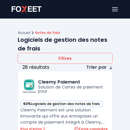
Ouver
Accueil
Notes de frais
Logiciels de gestion des notes
de frais
Filtres
28 résultats
Trier par
Cleemy Paiement
Solution de Cartes de paiement
pour
60%
Logiciels de gestion des notes de frais
— voir Cleemy Paiement dans cette catégorie
Cleemy Paiement est une solution
innovante qui offre aux entreprises un
compte de paiement intégré à Cleemy,
simplifiant ainsi la gestion des frais
Plus d’infos
Fiche complète