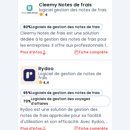
effort et sans papier. Les utilisateurs
Cleemy Notes de frais
peuvent scanne ...
logiciel gestion des notes de frais
4
80%
Logiciels de gestion des notes de frais
— voir Cleemy Notes de frais dans cette catégorie
Cleemy Notes de frais est une solution
dédiée à la gestion des notes de frais pour
les entreprises. Il offre aux professionnels la
possibilité de suivre, valider et rembourser
Plus d’infos
Fiche complète
les dépenses engagées par les
collaborateurs de manière simplifiée. Grâce
Rydoo
à une interface intuitive, les utilisateurs
Logiciel de gestion de notes de
peuven ...
frais.
4,4
95%
Logiciels de gestion des notes de frais
— voir Rydoo dans cette catégorie
Logiciels de gestion des voyages
70%
— voir Rydoo dans cette catégorie
d'affaires
Rydoo est une solution de gestion des
notes de frais appréciée pour sa facilité
d'utilisation et son efficacité. Avec Rydoo,
les employés peuvent facilement
Plus d’infos
Fiche complète