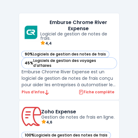
Emburse Chrome River
Expense
Logiciel de gestion de notes de
frais.
4,4
90%
Logiciels de gestion des notes de frais
— voir Emburse Chrome River Expense dans cette catégorie
Logiciels de gestion des voyages
45%
— voir Emburse Chrome River Expense dans cette catégorie
d'affaires
Emburse Chrome River Expense est un
logiciel de gestion de notes de frais conçu
pour aider les entreprises à automatiser le
suivi et le traitement des dépenses. Avec
Plus d’infos
Fiche complète
une interface utilisateur intuitive et des
fonctionnalités avancées telles que la
capture de reçus par smartphone et les
Zoho Expense
Gestion de notes de frais en ligne.
workflows de ...
4,6
100%
Logiciels de gestion des notes de frais
— voir Zoho Expense dans cette catégorie