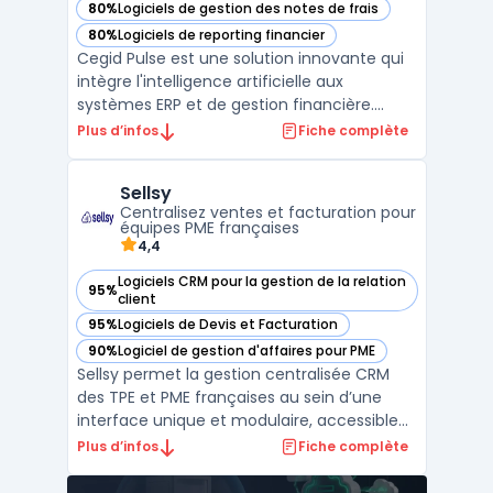
80%
Logiciels de gestion des notes de frais
— voir Cegid Pulse dans cette catégorie
80%
Logiciels de reporting financier
— voir Cegid Pulse dans cette catégorie
Cegid Pulse est une solution innovante qui
intègre l'intelligence artificielle aux
systèmes ERP et de gestion financière.
Conçu pour automatiser et optimiser les
Plus d’infos
Fiche complète
processus métier, cet outil repose sur des
agents intelligents capables d'analyser des
Sellsy
données en temps réel et de proposer des
Centralisez ventes et facturation pour
recommanda ...
équipes PME françaises
4,4
Logiciels CRM pour la gestion de la relation
95%
— voir Sellsy dans cette catégorie
client
95%
Logiciels de Devis et Facturation
— voir Sellsy dans cette catégorie
90%
Logiciel de gestion d'affaires pour PME
— voir Sellsy dans cette catégorie
Sellsy permet la gestion centralisée CRM
des TPE et PME françaises au sein d’une
interface unique et modulaire, accessible
en cloud, mobile et API. La problématique
Plus d’infos
Fiche complète
métier principale concerne l'intégration et
le pilotage des processus liés à la