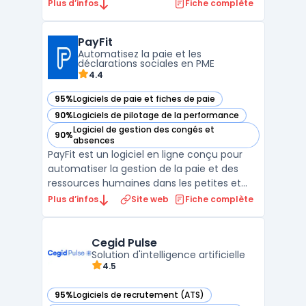
automatiser les processus RH. Destiné aux
Plus d’infos
Fiche complète
entreprises de toutes tailles, ce SIRH cloud
facilite la gestion administrative des
PayFit
collaborateurs, du recrutement au suivi des
Automatisez la paie et les
performanc ...
déclarations sociales en PME
4.4
95%
Logiciels de paie et fiches de paie
— voir PayFit dans cette catégorie
90%
Logiciels de pilotage de la performance
— voir PayFit dans cette catégorie
Logiciel de gestion des congés et
90%
— voir PayFit dans cette catégorie
absences
PayFit est un logiciel en ligne conçu pour
automatiser la gestion de la paie et des
ressources humaines dans les petites et
moyennes entreprises. La saisie manuelle
Plus d’infos
Site web
Fiche complète
des bulletins de paie, la conformité avec les
déclarations sociales obligatoires et la
coordination des processus RH
Cegid Pulse
représentent des p ...
Solution d'intelligence artificielle
4.5
95%
Logiciels de recrutement (ATS)
— voir Cegid Pulse dans cette catégorie