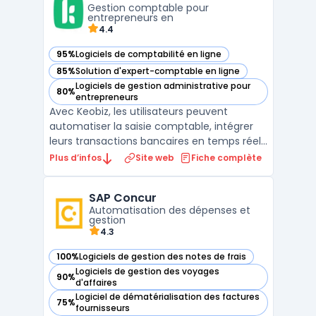
Gestion comptable pour
...
entrepreneurs en
4.4
95%
Logiciels de comptabilité en ligne
— voir Keobiz dans cette catégorie
85%
Solution d'expert-comptable en ligne
— voir Keobiz dans cette catégorie
Logiciels de gestion administrative pour
80%
— voir Keobiz dans cette catégorie
entrepreneurs
Avec Keobiz, les utilisateurs peuvent
automatiser la saisie comptable, intégrer
leurs transactions bancaires en temps réel,
gérer la paie avec précision et suivre leur
Plus d’infos
Site web
Fiche complète
situation financière en permanence. Le
logiciel dispose d'un module de facturation
SAP Concur
performant, permettant de créer et
Automatisation des dépenses et
envoyer des de ...
gestion
4.3
100%
Logiciels de gestion des notes de frais
— voir SAP Concur dans cette catégorie
Logiciels de gestion des voyages
90%
— voir SAP Concur dans cette catégorie
d'affaires
Logiciel de dématérialisation des factures
75%
— voir SAP Concur dans cette catégorie
fournisseurs