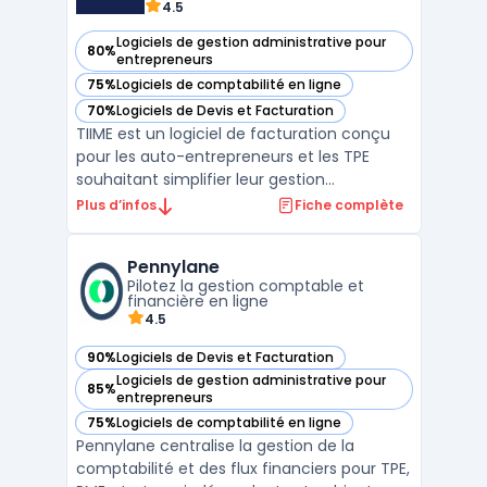
4.5
Logiciels de gestion administrative pour
80%
— voir TIIME dans cette catégorie
entrepreneurs
75%
Logiciels de comptabilité en ligne
— voir TIIME dans cette catégorie
70%
Logiciels de Devis et Facturation
— voir TIIME dans cette catégorie
TIIME est un logiciel de facturation conçu
pour les auto-entrepreneurs et les TPE
souhaitant simplifier leur gestion
administrative. Cette solution permet de
Plus d’infos
Fiche complète
créer et envoyer des factures et devis en
quelques clics tout en assurant la
Pennylane
conformité légale des documents émis.
Pilotez la gestion comptable et
Grâce à son interface intui ...
financière en ligne
4.5
90%
Logiciels de Devis et Facturation
— voir Pennylane dans cette catégorie
Logiciels de gestion administrative pour
85%
— voir Pennylane dans cette catégorie
entrepreneurs
75%
Logiciels de comptabilité en ligne
— voir Pennylane dans cette catégorie
Pennylane centralise la gestion de la
comptabilité et des flux financiers pour TPE,