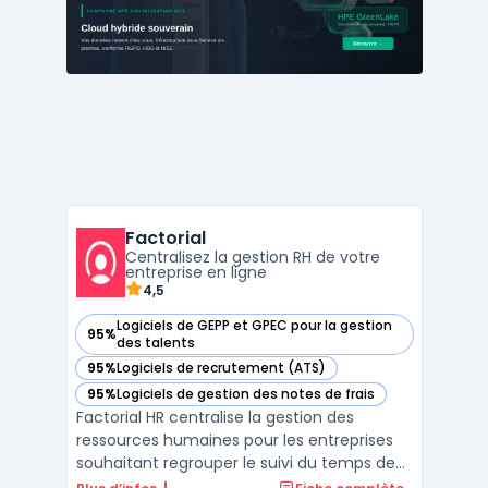
facturation électronique, au suivi
commercial, au pilot ...
Factorial
Centralisez la gestion RH de votre
entreprise en ligne
4,5
Logiciels de GEPP et GPEC pour la gestion
95%
— voir Factorial dans cette catégorie
des talents
95%
Logiciels de recrutement (ATS)
— voir Factorial dans cette catégorie
95%
Logiciels de gestion des notes de frais
— voir Factorial dans cette catégorie
Factorial HR centralise la gestion des
ressources humaines pour les entreprises
souhaitant regrouper le suivi du temps de
travail, des absences, de la paie, du