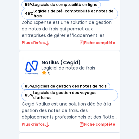
55%
Logiciels de comptabilité en ligne
— voir Zoho Expense dans cette catégorie
Logiciels de pré-comptabilité et notes de
45%
— voir Zoho Expense dans cette catégorie
frais
Zoho Expense est une solution de gestion
de notes de frais qui permet aux
entreprises de gérer efficacement les
remboursements de frais professionnels de
Plus d’infos
Fiche complète
leurs employés. Cette plateforme cloud
offre des fonctionnalités telles que la
numérisation de reçus, la GED - Gestion
Notilus (Cegid)
Logiciel de notes de frais
Electronique de Documents, ...
5
85%
Logiciels de gestion des notes de frais
— voir Notilus (Cegid) dans cette catégorie
Logiciels de gestion des voyages
65%
— voir Notilus (Cegid) dans cette catégorie
d'affaires
Cegid Notilus est une solution dédiée à la
gestion des notes de frais, des
déplacements professionnels et des flottes
de véhicules. Avec plus de 2 millions
Plus d’infos
Fiche complète
d'utilisateurs et 26 ans d'expérience, Notilus
promet une gestion des notes de frais sans