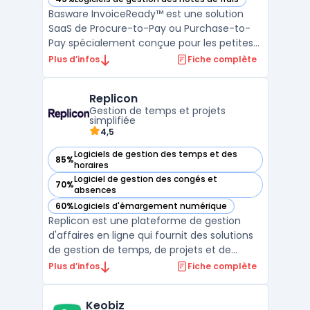
— voir Basware InvoiceReady dans cette catégorie
Basware InvoiceReady™ est une solution
SaaS de Procure-to-Pay ou Purchase-to-
Pay spécialement conçue pour les petites
et moyennes entreprises. Elle facilite la
Plus d’infos
Fiche complète
dématérialisation des factures fournisseurs
et répond aux normes de la facturation
Replicon
électronique obligatoire, rendant le
Gestion de temps et projets
processus de gestion ...
simplifiée
4,5
Logiciels de gestion des temps et des
85%
— voir Replicon dans cette catégorie
horaires
Logiciel de gestion des congés et
70%
— voir Replicon dans cette catégorie
absences
60%
Logiciels d'émargement numérique
— voir Replicon dans cette catégorie
Replicon est une plateforme de gestion
d'affaires en ligne qui fournit des solutions
de gestion de temps, de projets et de
feuilles de temps. Elle permet à ses
Plus d’infos
Fiche complète
utilisateurs de suivre les heures travaillées,
de gérer les feuilles de temps, de planifier
Keobiz
et de suivre les projets, ainsi que d'analyser l