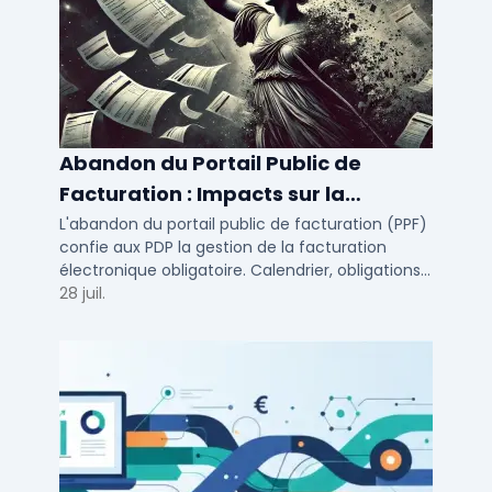
Abandon du Portail Public de
Facturation : Impacts sur la
Facturation Électronique
L'abandon du portail public de facturation (PPF)
confie aux PDP la gestion de la facturation
Obligatoire
électronique obligatoire. Calendrier, obligations
et solutions pour TPE, PME et ETI.
28 juil.