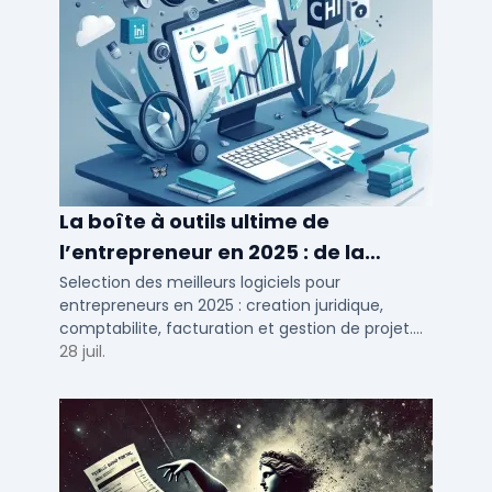
La boîte à outils ultime de
l’entrepreneur en 2025 : de la
création à la gestion
Selection des meilleurs logiciels pour
entrepreneurs en 2025 : creation juridique,
comptabilite, facturation et gestion de projet.
Outils adaptes aux TPE, PME et independants en
28 juil.
France.