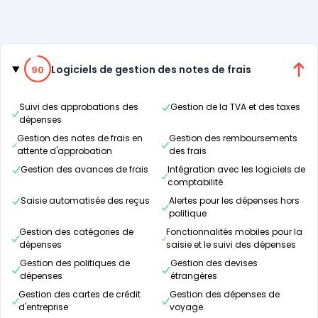
Catégories
90% de compatibilité
Logiciels de gestion des notes de frais
90
Suivi des approbations des
Gestion de la TVA et des taxes
dépenses
Gestion des notes de frais en
Gestion des remboursements
attente d'approbation
des frais
Gestion des avances de frais
Intégration avec les logiciels de
comptabilité
Saisie automatisée des reçus
Alertes pour les dépenses hors
politique
Gestion des catégories de
Fonctionnalités mobiles pour la
dépenses
saisie et le suivi des dépenses
Gestion des politiques de
Gestion des devises
dépenses
étrangères
Gestion des cartes de crédit
Gestion des dépenses de
d'entreprise
voyage