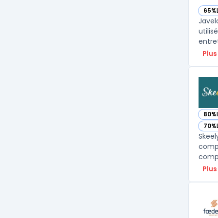
65%
— vo
Javel
utili
entret
Plus
80%
— vo
70%
— vo
Skeel
compé
compl
Plus