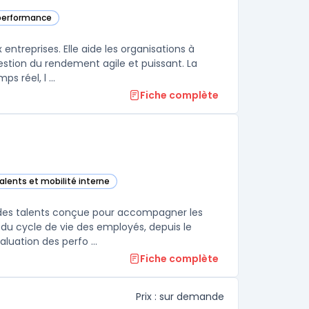
a performance
tégorie
treprises. Elle aide les organisations à
stion du rendement agile et puissant. La
s réel, l ...
Fiche complète
talents et mobilité interne
gement dans cette catégorie
des talents conçue pour accompagner les
 du cycle de vie des employés, depuis le
uation des perfo ...
Fiche complète
Prix : sur demande