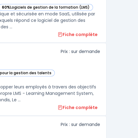
60%
Logiciels de gestion de la formation (LMS)
s cette catégorie
— voir Foederis dans cette catégorie
ique et sécurisée en mode SaaS, utilisée par
uxquels répond ce logiciel de gestion des
es ...
Fiche complète
Prix : sur demande
pour la gestion des talents
atégorie
lopper leurs employés à travers des objectifs
n propre LMS - Learning Management System,
is, Le ...
Fiche complète
Prix : sur demande