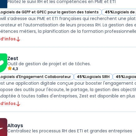
Pilotez le suivi RH et les compétences en PME et ETI
Logiciels de GEPP et GPEC pour la gestion des talents
45%
Logiciels de
ir Empowill dans cette catégorie
— voir Empowill 
ill s’adresse aux PME et ETI françaises qui recherchent une plat
borateur et l’automatisation de leurs process RH. La gestion des 
 d’infos
Zest
Outil de gestion de projet et de tâches.
4,3
Logiciels d'Engagement Collaborateur
45%
Logiciels SIRH
45%
Logici
ir Zest dans cette catégorie
— voir Zest dans cette catégor
— voir Zes
est une application digitale conçue pour booster l'engagement
propose des outils pour l'écoute, le partage, la gestion des obje
Adaptée à toutes tailles d'entreprises, Zest est disponible en plus .
 d’infos
Altays
Centralisez les processus RH des ETI et grandes entreprises