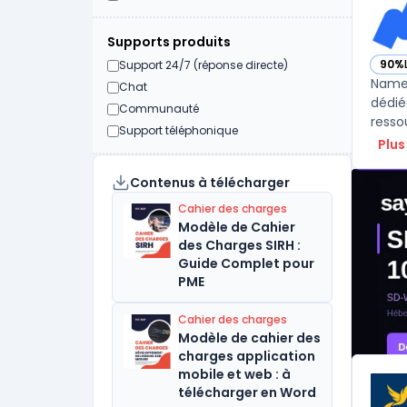
Supports produits
90%
Support 24/7 (réponse directe)
— vo
Namel
Chat
dédié
Communauté
Support téléphonique
Plus
Contenus à télécharger
Cahier des charges
Modèle de Cahier
des Charges SIRH :
Guide Complet pour
PME
Cahier des charges
Modèle de cahier des
charges application
mobile et web : à
télécharger en Word