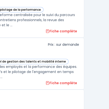
 pilotage de la performance
dans cette catégorie
eforme centralisée pour le suivi du parcours
entretiens professionnels, la revue des
compétences métiers, la planification de la formation professionnelle et le ...
Fiche complète
Prix : sur demande
el de gestion des talents et mobilité interne
ie
t dans cette catégorie
 des employés et la performance des équipes.
ctifs et le pilotage de l'engagement en temps
..
Fiche complète