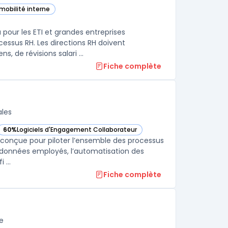
 mobilité interne
our les ETI et grandes entreprises
essus RH. Les directions RH doivent
, de révisions salari ...
Fiche complète
ales
60%
Logiciels d'Engagement Collaborateur
dans cette catégorie
— voir HiBob (Bob) dans cette catégorie
conçue pour piloter l’ensemble des processus
es données employés, l’automatisation des
 ...
Fiche complète
e