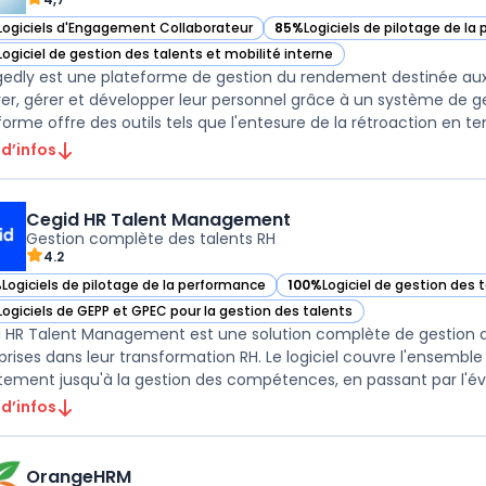
Logiciels d'Engagement Collaborateur
85%
Logiciels de pilotage de l
ir Engagedly dans cette catégorie
— voir Engagedly dans cette ca
Logiciel de gestion des talents et mobilité interne
ir Engagedly dans cette catégorie
edly est une plateforme de gestion du rendement destinée aux en
er, gérer et développer leur personnel grâce à un système de ge
orme offre des outils tels que l'entesure de la rétroaction en temp
 d’infos
Cegid HR Talent Management
Gestion complète des talents RH
4.2
%
Logiciels de pilotage de la performance
100%
Logiciel de gestion des 
ir Cegid HR Talent Management dans cette catégorie
— voir Cegid HR Talent Mana
Logiciels de GEPP et GPEC pour la gestion des talents
ir Cegid HR Talent Management dans cette catégorie
 HR Talent Management est une solution complète de gestion 
prises dans leur transformation RH. Le logiciel couvre l'ensemble
tement jusqu'à la gestion des compétences, en passant par l'éval
 d’infos
OrangeHRM