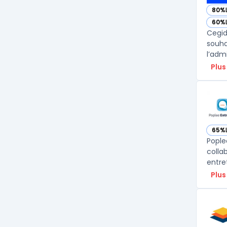
80%
— vo
60%
— vo
Cegid
souha
l’adm
Plus
65%
— vo
Pople
colla
entre
Plus