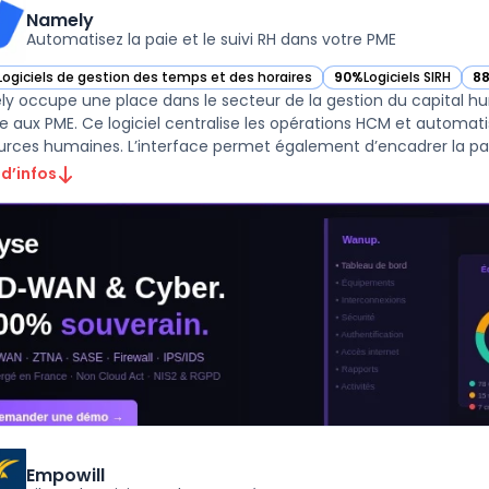
Namely
Automatisez la paie et le suivi RH dans votre PME
Logiciels de gestion des temps et des horaires
90%
Logiciels SIRH
8
ir Namely dans cette catégorie
— voir Namely dans cet
— 
y occupe une place dans le secteur de la gestion du capital 
e aux PME. Ce logiciel centralise les opérations HCM et automati
 d’infos
Empowill