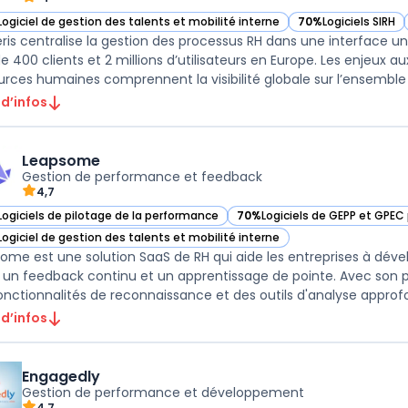
Logiciel de gestion des talents et mobilité interne
70%
Logiciels SIRH
ir Foederis dans cette catégorie
— voir Foederis dan
ris centralise la gestion des processus RH dans une interface un
de 400 clients et 2 millions d’utilisateurs en Europe. Les enjeux a
urces humaines comprennent la visibilité globale sur l’ensemble d
 d’infos
Leapsome
Gestion de performance et feedback
4,7
Logiciels de pilotage de la performance
70%
Logiciels de GEPP et GPEC 
ir Leapsome dans cette catégorie
— voir Leapsome dans cette c
Logiciel de gestion des talents et mobilité interne
ir Leapsome dans cette catégorie
ome est une solution SaaS de RH qui aide les entreprises à déve
s, un feedback continu et un apprentissage de pointe. Avec so
onctionnalités de reconnaissance et des outils d'analyse approfond
 d’infos
Engagedly
Gestion de performance et développement
4,7