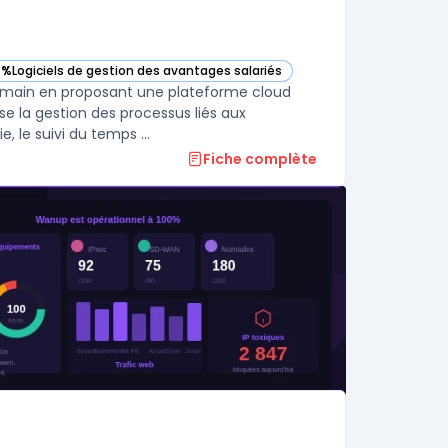
8%
Logiciels de gestion des avantages salariés
te catégorie
voir Namely dans cette catégorie
humain en proposant une plateforme cloud
se la gestion des processus liés aux
ressources humaines. L’interface permet également d’encadrer la paie, le suivi du temps ...
Fiche complète