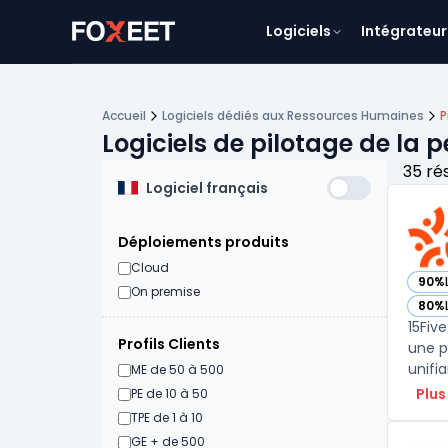
Logiciels
Intégrateur
Accueil
Logiciels dédiés aux Ressources Humaines
P
Logiciels de pilotage de la
35 ré
Logiciel français
Déploiements produits
Cloud
90%
— voi
On premise
80%
— voi
15Fiv
Profils Clients
une p
unifi
ME de 50 à 500
Plus
PE de 10 à 50
TPE de 1 à 10
GE + de 500