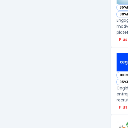
85%
— vo
80%
— vo
Engag
motiv
platef
Plus
100
— vo
95%
— vo
Cegid
entre
recru
Plus