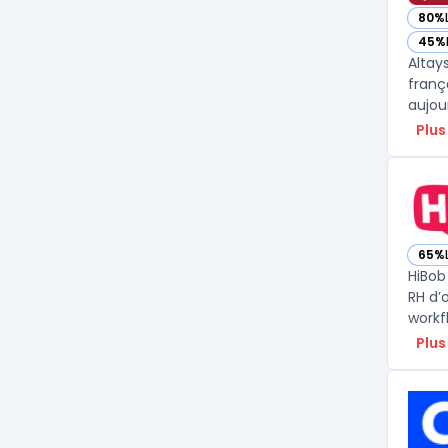
80%
— vo
45%
— vo
Altay
franç
aujou
Plus
65%
— vo
HiBob
RH d’
workfl
Plus