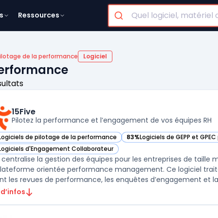
s
Ressources
ilotage de la performance
Logiciel
 performance
sultats
15Five
Pilotez la performance et l’engagement de vos équipes RH
Logiciels de pilotage de la performance
83%
Logiciels de GEPP et GPEC 
r 15Five dans cette catégorie
— voir 15Five dans cette catég
Logiciels d'Engagement Collaborateur
r 15Five dans cette catégorie
e centralise la gestion des équipes pour les entreprises de taill
lateforme orientée performance management. Ce logiciel traite
ant les revues de performance, les enquêtes d’engagement et la g
 d’infos