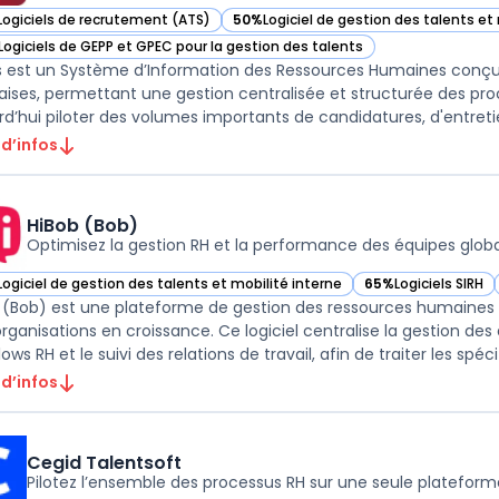
Logiciels de recrutement (ATS)
50%
Logiciel de gestion des talents et
ir Altays dans cette catégorie
— voir Altays dans cette catégorie
Logiciels de GEPP et GPEC pour la gestion des talents
ir Altays dans cette catégorie
s est un Système d’Information des Ressources Humaines conçu p
aises, permettant une gestion centralisée et structurée des proc
rd’hui piloter des volumes importants de candidatures, d'entretiens
 d’infos
HiBob (Bob)
Optimisez la gestion RH et la performance des équipes glob
Logiciel de gestion des talents et mobilité interne
65%
Logiciels SIRH
ir HiBob (Bob) dans cette catégorie
— voir HiBob (Bob) 
 (Bob) est une plateforme de gestion des ressources humaines 
organisations en croissance. Ce logiciel centralise la gestion d
ows RH et le suivi des relations de travail, afin de traiter les spécifi
 d’infos
Cegid Talentsoft
Pilotez l’ensemble des processus RH sur une seule plateform