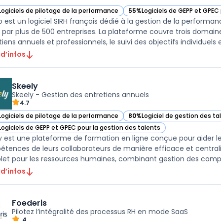
Logiciels de pilotage de la performance
55%
Logiciels de GEPP et GPEC 
ir Javelo dans cette catégorie
— voir Javelo dans cette catég
o est un logiciel SIRH français dédié à la gestion de la performan
sé par plus de 500 entreprises. La plateforme couvre trois domai
iens annuels et professionnels, le suivi des objectifs individuels et 
 d’infos
Skeely
Skeely - Gestion des entretiens annuels
4.7
Logiciels de pilotage de la performance
80%
Logiciel de gestion des ta
ir Skeely dans cette catégorie
— voir Skeely dans cette catég
Logiciels de GEPP et GPEC pour la gestion des talents
ir Skeely dans cette catégorie
y est une plateforme de formation en ligne conçue pour aider le
tences de leurs collaborateurs de manière efficace et centrali
et pour les ressources humaines, combinant gestion des compét
 d’infos
Foederis
Pilotez l’intégralité des processus RH en mode SaaS
4