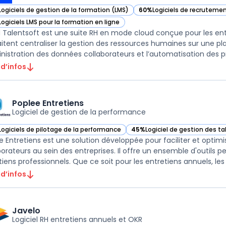
Logiciels de gestion de la formation (LMS)
60%
Logiciels de recruteme
ir Cegid Talentsoft dans cette catégorie
— voir Cegid Talentsoft dan
Logiciels LMS pour la formation en ligne
ir Cegid Talentsoft dans cette catégorie
 Talentsoft est une suite RH en mode cloud conçue pour les ent
itent centraliser la gestion des ressources humaines sur une pl
inistration des données collaborateurs et l’automatisation des pr
 d’infos
Poplee Entretiens
Logiciel de gestion de la performance
Logiciels de pilotage de la performance
45%
Logiciel de gestion des ta
ir Poplee Entretiens dans cette catégorie
— voir Poplee Entretiens dans 
e Entretiens est une solution développée pour faciliter et optim
borateurs au sein des entreprises. Il offre un ensemble d'outils pe
tiens professionnels. Que ce soit pour les entretiens annuels, les é
 d’infos
Javelo
Logiciel RH entretiens annuels et OKR