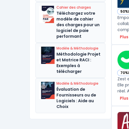
Cahier des charges
50%
Téléchargez votre
— vo
Empow
modèle de cahier
colla
des charges pour un
logiciel de paie
performant
Plus
Modèle & Méthodologie
Méthodologie Projet
et Matrice RACI :
Exemples à
télécharger
70%
— vo
Zest 
Modèle & Méthodologie
Elle 
Évaluation de
réel. 
Fournisseurs ou de
Plus
Logiciels : Aide au
Choix