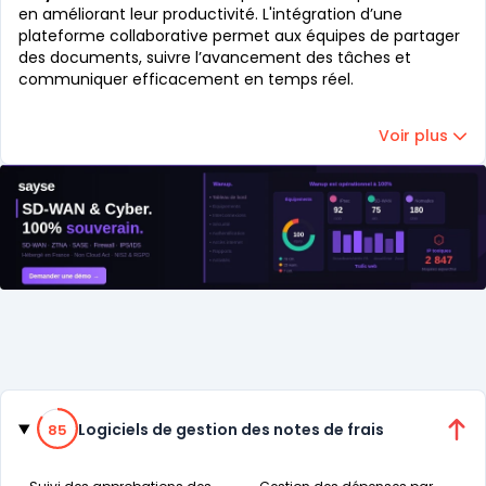
en améliorant leur productivité. L'intégration d’une
plateforme collaborative permet aux équipes de partager
des documents, suivre l’avancement des tâches et
communiquer efficacement en temps réel.
Voir plus
Catégories
85% de compatibilité
Logiciels de gestion des notes de frais
85