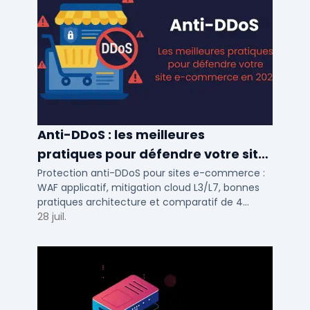
Anti-DDoS : les meilleures
pratiques pour défendre votre site
e-commerce en 2025
Protection anti-DDoS pour sites e-commerce :
WAF applicatif, mitigation cloud L3/L7, bonnes
pratiques architecture et comparatif de 4
solutions testees par des DSI en 2025.
28 juil.