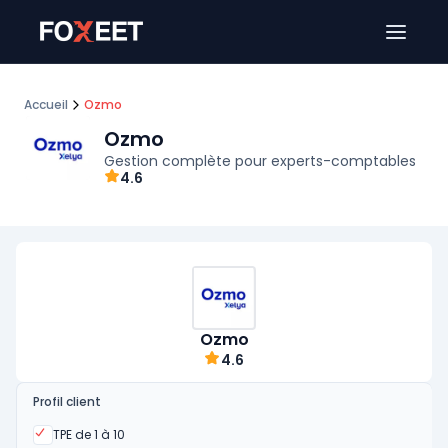
Ouver
Accueil
Ozmo
Ozmo
Gestion complète pour experts-comptables
4.6
Ozmo
4.6
Profil client
Oui
TPE de 1 à 10