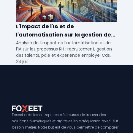
L'impact de l'IA et de
l'automatisation sur la gestion des
talents RH
Analyse de l'impact de l'automatisation et de
l'IA sur les processus RH : recrutement, gestion
des talents, paie et experience employe. Cas
concrets pour TPE, PME et ETI en 2026.
28 juil.
Foxeet aide les entreprises désireuses de trouver des
solutions numériques et digitales en adéquation avec leur
besoin métier. Notre but est de vous permettre de comparer