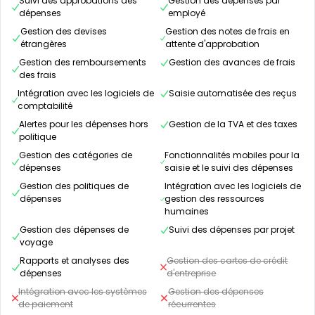
Suivi des approbations des
Gestion des dépenses par
dépenses
employé
Gestion des devises
Gestion des notes de frais en
étrangères
attente d'approbation
Gestion des remboursements
Gestion des avances de frais
des frais
Intégration avec les logiciels de
Saisie automatisée des reçus
comptabilité
Alertes pour les dépenses hors
Gestion de la TVA et des taxes
politique
Gestion des catégories de
Fonctionnalités mobiles pour la
dépenses
saisie et le suivi des dépenses
Gestion des politiques de
Intégration avec les logiciels de
dépenses
gestion des ressources
humaines
Gestion des dépenses de
Suivi des dépenses par projet
voyage
Rapports et analyses des
Gestion des cartes de crédit
dépenses
d'entreprise
Intégration avec les systèmes
Gestion des dépenses
de paiement
récurrentes