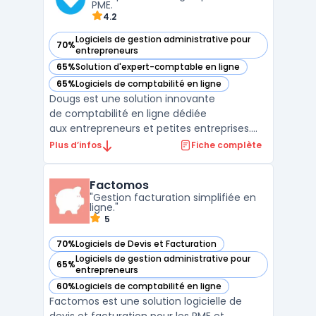
PME.
4.2
Logiciels de gestion administrative pour
70%
— voir Dougs dans cette catégorie
entrepreneurs
65%
Solution d'expert-comptable en ligne
— voir Dougs dans cette catégorie
65%
Logiciels de comptabilité en ligne
— voir Dougs dans cette catégorie
Dougs est une solution innovante
de comptabilité en ligne dédiée
aux entrepreneurs et petites entreprises.
Grâce à son interface intuitive et ses outils
Plus d’infos
Fiche complète
automatisés, Dougs simplifie la gestion
comptable et fiscale, permettant aux
Factomos
utilisateurs de se concentrer sur le
"Gestion facturation simplifiée en
développement ...
ligne."
5
70%
Logiciels de Devis et Facturation
— voir Factomos dans cette catégorie
Logiciels de gestion administrative pour
65%
— voir Factomos dans cette catégorie
entrepreneurs
60%
Logiciels de comptabilité en ligne
— voir Factomos dans cette catégorie
Factomos est une solution logicielle de