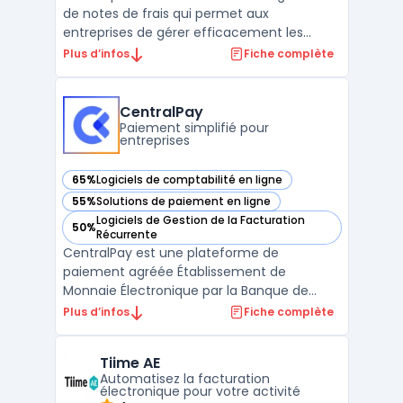
de notes de frais qui permet aux
entreprises de gérer efficacement les
remboursements de frais professionnels de
Plus d’infos
Fiche complète
leurs employés. Cette plateforme cloud
offre des fonctionnalités telles que la
numérisation de reçus, la GED - Gestion
CentralPay
Electronique de Documents, ...
Paiement simplifié pour
entreprises
65%
Logiciels de comptabilité en ligne
— voir CentralPay dans cette catégorie
55%
Solutions de paiement en ligne
— voir CentralPay dans cette catégorie
Logiciels de Gestion de la Facturation
50%
— voir CentralPay dans cette catégorie
Récurrente
CentralPay est une plateforme de
paiement agréée Établissement de
Monnaie Électronique par la Banque de
France. Elle simplifie la gestion des
Plus d’infos
Fiche complète
paiements clients pour les entreprises aux
flux complexes. CentralPay propose des
Tiime AE
solutions pour le paiement et
Automatisez la facturation
recouvrement de factures, le paiement en
électronique pour votre activité