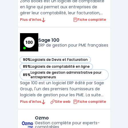
Zoho Books est un logiciel de comptabilité
en ligne qui permet aux entreprises de
gérer leur comptabilité, leur facturation,
leur gestion de stock, leur reporting
Plus d’infos
Fiche complète
financier et bien plus encore. Avec Zoho
Books, les entreprises peuvent automatiser
leurs tâches administratives et financières,
Sage 100
comme l' ...
ERP de gestion pour PME françaises
90%
Logiciels de Devis et Facturation
— voir Sage 100 dans cette catégorie
85%
Logiciels de comptabilité en ligne
— voir Sage 100 dans cette catégorie
Logiciels de gestion administrative pour
85%
— voir Sage 100 dans cette catégorie
entrepreneurs
Sage 100 est un logiciel ERP édité par Sage
Group, l'un des premiers fournisseurs de
logiciels de gestion pour les PME. La suite
couvre la comptabilité générale, la gestion
Plus d’infos
Site web
Fiche complète
commerciale (devis, commandes,
facturation), la gestion de trésorerie et la
Ozmo
paie dans un environnement intégré.
Gestion complète pour experts-
Disponible en m ...
comptables