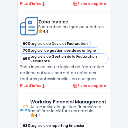
abonnements et les paiements récurrents
Plus d’infos
Fiche complète
de manière transparente. Il fournit une
plateforme de gestion complète qui peut
être facilement intégrée aux systèmes
Zoho Invoice
existants pour automati ...
Facturation en ligne pour petites
4,6
90%
Logiciels de Devis et Facturation
— voir Zoho Invoice dans cette catégorie
70%
Logiciel de gestion des devis en ligne
— voir Zoho Invoice dans cette catégorie
Logiciels de Gestion de la Facturation
65%
— voir Zoho Invoice dans cette catégorie
Récurrente
Zoho Invoice est un logiciel de facturation
en ligne qui vous permet de créer des
factures professionnelles en quelques
minutes. Il offre également la possibilité de
Plus d’infos
Fiche complète
créer des devis et de les convertir en
factures en un seul clic. Zoho Invoice
Workday Financial Management
propose des fonctionnalités telles que la
Automatisez la gestion financière et
gestion des pa ...
accélérez la clôture comptable
4,4
93%
Logiciels de reporting financier
— voir Workday Financial Management dans cette catégori