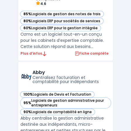
4.6
85%
Logiciels de gestion des notes de frais
— voir Ozmo dans cette catégorie
80%
Logiciels ERP pour sociétés de services
— voir Ozmo dans cette catégorie
60%
Logiciels ERP pour la gestion intégrée
— voir Ozmo dans cette catégorie
Ozmo est un logiciel tout-en-un conçu
pour les cabinets d’expertise comptable.
Cette solution répond aux besoins
spécifiques des experts-comptables en
Plus d’infos
Fiche complète
centralisant la gestion des dossiers clients,
l’automatisation des processus
administratifs et la conformité légale. Avec
Abby
son interface intuitive, Oz ...
Centralisez facturation et
comptabilité pour indépendants
100%
Logiciels de Devis et Facturation
— voir Abby dans cette catégorie
Logiciels de gestion administrative pour
95%
— voir Abby dans cette catégorie
entrepreneurs
90%
Logiciels de comptabilité en ligne
— voir Abby dans cette catégorie
Abby centralise la gestion administrative
destinée aux indépendants, micro-
entrepreneurs et petites structures par le