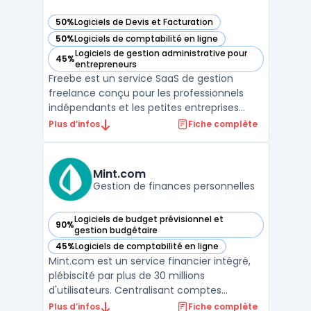
50%
Logiciels de Devis et Facturation
— voir Freebe dans cette catégorie
50%
Logiciels de comptabilité en ligne
— voir Freebe dans cette catégorie
Logiciels de gestion administrative pour
45%
— voir Freebe dans cette catégorie
entrepreneurs
Freebe est un service SaaS de gestion
freelance conçu pour les professionnels
indépendants et les petites entreprises
recherchant un outil pour organiser leur
Plus d’infos
Fiche complète
administratif. L’automatisation des tâches
fiscales et la conformité des documents
administratifs présentent un enjeu de
Mint.com
temps pour les micro ...
Gestion de finances personnelles
Logiciels de budget prévisionnel et
90%
— voir Mint.com dans cette catégorie
gestion budgétaire
45%
Logiciels de comptabilité en ligne
— voir Mint.com dans cette catégorie
Mint.com est un service financier intégré,
plébiscité par plus de 30 millions
d'utilisateurs. Centralisant comptes
bancaires, cartes de crédit, investissements
Plus d’infos
Fiche complète