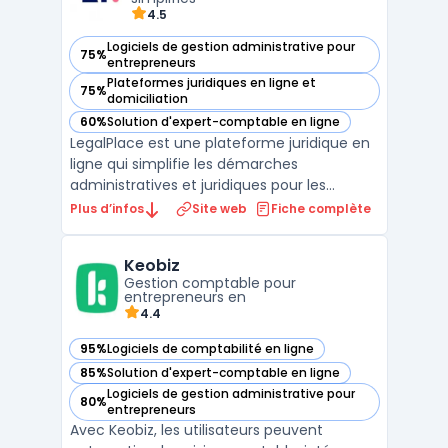
4.5
Logiciels de gestion administrative pour
75%
— voir LegalPlace dans cette catégorie
entrepreneurs
Plateformes juridiques en ligne et
75%
— voir LegalPlace dans cette catégorie
domiciliation
60%
Solution d'expert-comptable en ligne
— voir LegalPlace dans cette catégorie
LegalPlace est une plateforme juridique en
ligne qui simplifie les démarches
administratives et juridiques pour les
entrepreneurs, professionnels et
Plus d’infos
Site web
Fiche complète
particuliers. Elle propose des solutions clé en
main pour la création d'entreprise en ligne,
Keobiz
la domiciliation d'entreprise, la gestion des
Gestion comptable pour
contrats et ...
entrepreneurs en
4.4
95%
Logiciels de comptabilité en ligne
— voir Keobiz dans cette catégorie
85%
Solution d'expert-comptable en ligne
— voir Keobiz dans cette catégorie
Logiciels de gestion administrative pour
80%
— voir Keobiz dans cette catégorie
entrepreneurs
Avec Keobiz, les utilisateurs peuvent