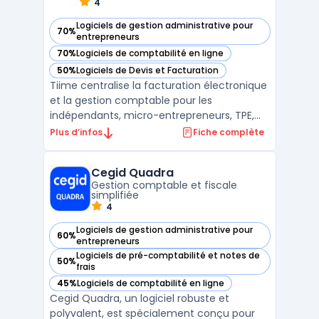
ligne ...
4
Logiciels de gestion administrative pour
70%
— voir Tiime AE dans cette catégorie
entrepreneurs
70%
Logiciels de comptabilité en ligne
— voir Tiime AE dans cette catégorie
50%
Logiciels de Devis et Facturation
— voir Tiime AE dans cette catégorie
Tiime centralise la facturation électronique
et la gestion comptable pour les
indépendants, micro-entrepreneurs, TPE,
professions libérales et experts-
Plus d’infos
Fiche complète
comptables, via une plateforme française
web et mobile. L’obligation réglementaire
Cegid Quadra
entourant la facture numérique modifie
Gestion comptable et fiscale
l'organisation des cabinets ...
simplifiée
4
Logiciels de gestion administrative pour
60%
— voir Cegid Quadra dans cette catégorie
entrepreneurs
Logiciels de pré-comptabilité et notes de
50%
— voir Cegid Quadra dans cette catégorie
frais
45%
Logiciels de comptabilité en ligne
— voir Cegid Quadra dans cette catégorie
Cegid Quadra, un logiciel robuste et
polyvalent, est spécialement conçu pour