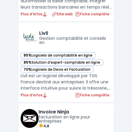
automatiser la saisie comptable, intégrer
leurs transactions bancaires en temps réel,
gérer la paie avec précision et suivre leur
Plus d’infos
Site web
Fiche complète
situation financière en permanence. Le
logiciel dispose d'un module de facturation
performant, permettant de créer et
Livli
envoyer des de ...
Gestion comptabilité et conseils
en
85%
Logiciels de comptabilité en ligne
— voir Livli dans cette catégorie
85%
Solution d'expert-comptable en ligne
— voir Livli dans cette catégorie
70%
Logiciels de Devis et Facturation
— voir Livli dans cette catégorie
Livli est un logiciel développé par TGS
France destiné aux entreprises. Il offre une
interface intuitive pour suivre la trésorerie,
gérer les factures et avoir une vision claire
Plus d’infos
Fiche complète
de la situation financière.En complément
de ses fonctionnalités principales, Livli
Invoice Ninja
propose une assistance en ligne. Les en ...
facturation en ligne pour
entreprises
4,8