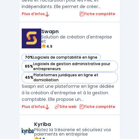
devis et facturation pour les PME et
indépendants. Elle permet de créer
facilement des devis et des factures
Plus d’infos
Fiche complète
personnalisés ainsi que de suivre les
paiements. Factomos facilite la gestion des
Swapn
ventes et de la trésorerie en offrant une
Solution de création d'entreprise
vue d'ensemble des factures ...
et
4.9
70%
Logiciels de comptabilité en ligne
— voir Swapn dans cette catégorie
Logiciels de gestion administrative pour
65%
— voir Swapn dans cette catégorie
entrepreneurs
Plateformes juridiques en ligne et
45%
— voir Swapn dans cette catégorie
domiciliation
Swapn est une plateforme en ligne dédiée
à la création d'entreprise et à la gestion
comptable. Elle propose un
accompagnement personnalisé pour les
Plus d’infos
Site web
Fiche complète
entrepreneurs, depuis le choix du statut
juridique jusqu'à l'immatriculation de la
Kyriba
société. Swapn se distingue par des tarifs
Pilotez la trésorerie et sécurisez vos
attractifs, offrant la cré ...
paiements en entreprise