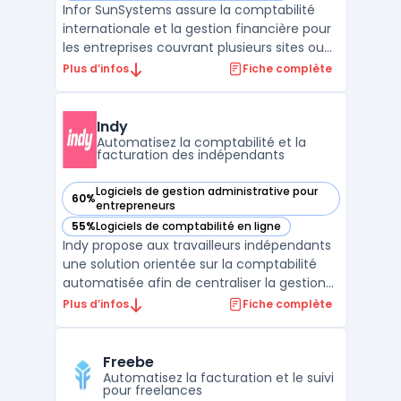
Infor SunSystems assure la comptabilité
internationale et la gestion financière pour
les entreprises couvrant plusieurs sites ou
filiales. Ce logiciel s’adresse aux groupes
Plus d’infos
Fiche complète
répartis dans différents pays confrontés à
la complexité des opérations multi-entités,
multi-monnaies et multi-langues. Les org ...
Indy
Automatisez la comptabilité et la
facturation des indépendants
Logiciels de gestion administrative pour
60%
— voir Indy dans cette catégorie
entrepreneurs
55%
Logiciels de comptabilité en ligne
— voir Indy dans cette catégorie
Indy propose aux travailleurs indépendants
une solution orientée sur la comptabilité
automatisée afin de centraliser la gestion
administrative à travers une application en
Plus d’infos
Fiche complète
ligne. Mise en place depuis 2016, la
plateforme est destinée aux auto-
entrepreneurs, sociétés individuelles et
Freebe
sociétés (SAS, SA ...
Automatisez la facturation et le suivi
pour freelances