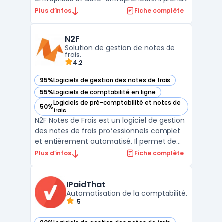
en compte les besoins concrets des TPE,
Plus d’infos
Fiche complète
PME, artisans, freelances, associations et
experts-comptables, en lien avec la
N2F
réglementation française, y compris la
Solution de gestion de notes de
conformité an ...
frais.
4.2
95%
Logiciels de gestion des notes de frais
— voir N2F dans cette catégorie
55%
Logiciels de comptabilité en ligne
— voir N2F dans cette catégorie
Logiciels de pré-comptabilité et notes de
50%
— voir N2F dans cette catégorie
frais
N2F Notes de Frais est un logiciel de gestion
des notes de frais professionnels complet
et entièrement automatisé. Il permet de
simplifier et d'optimiser l'intégralité du
Plus d’infos
Fiche complète
processus de remboursement des frais des
collaborateurs d'une entreprise.La solution
propose une application mobile intuitive qui
IPaidThat
...
Automatisation de la comptabilité.
5