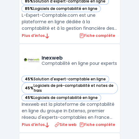
85%
Solution d'expert-comptable en ligne
— voir L-Expert-Comptable.com dans cette catégorie
85%
Logiciels de comptabilité en ligne
— voir L-Expert-Comptable.com dans cette catégorie
L-Expert-Comptable.com est une
plateforme en ligne dédiée à la
comptabilité et à la gestion financière des
entreprises. Offrant une gamme complète
Plus d’infos
Fiche complète
de services comptables, le site permet aux
entreprises de gérer efficacement leurs
finances, de respecter les réglementations
Inexweb
fiscales et de bénéficier d ...
Comptabilité en ligne pour experts
45%
Solution d'expert-comptable en ligne
— voir Inexweb dans cette catégorie
Logiciels de pré-comptabilité et notes de
45%
— voir Inexweb dans cette catégorie
frais
45%
Logiciels de comptabilité en ligne
— voir Inexweb dans cette catégorie
Inexweb est la plateforme de comptabilité
en ligne du groupe In Extenso, premier
réseau d'experts-comptables en France
(Groupe Deloitte). Le portail connecte le
Plus d’infos
Site web
Fiche complète
client à son cabinet comptable :
transmission de pièces, consultation du