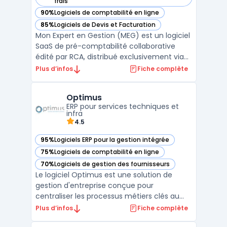
— voir Mon Expert en Gestion (MEG) dans cette catégorie
frais
90%
Logiciels de comptabilité en ligne
— voir Mon Expert en Gestion (MEG) dans cette catégorie
85%
Logiciels de Devis et Facturation
— voir Mon Expert en Gestion (MEG) dans cette catégorie
Mon Expert en Gestion (MEG) est un logiciel
SaaS de pré-comptabilité collaborative
édité par RCA, distribué exclusivement via
les cabinets d'expertise comptable. La
Plus d’infos
Fiche complète
solution couvre la saisie des factures
achats et ventes par OCR, le
Optimus
rapprochement bancaire automatisé
ERP pour services techniques et
(DSP2, EBICS), la gestion des sto ...
infra
4.5
95%
Logiciels ERP pour la gestion intégrée
— voir Optimus dans cette catégorie
75%
Logiciels de comptabilité en ligne
— voir Optimus dans cette catégorie
70%
Logiciels de gestion des fournisseurs
— voir Optimus dans cette catégorie
Le logiciel Optimus est une solution de
gestion d'entreprise conçue pour
centraliser les processus métiers clés au
sein d’une plateforme unique. Accessible
Plus d’infos
Fiche complète
en mode ERP cloud, il permet une gestion