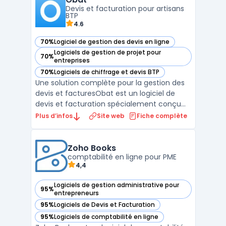
accès collaboratifs pour clients et experts ...
Devis et facturation pour artisans
BTP
4.6
70%
Logiciel de gestion des devis en ligne
— voir Obat dans cette catégorie
Logiciels de gestion de projet pour
70%
— voir Obat dans cette catégorie
entreprises
70%
Logiciels de chiffrage et devis BTP
— voir Obat dans cette catégorie
Une solution complète pour la gestion des
devis et facturesObat est un logiciel de
devis et facturation spécialement conçu
pour les artisans et les entreprises du BTP. Il
Plus d’infos
Site web
Fiche complète
permet de créer des devis précis et des
factures conformes en quelques clics, tout
en garantissant une gestion fluide et
Zoho Books
efficace ...
comptabilité en ligne pour PME
4,4
Logiciels de gestion administrative pour
95%
— voir Zoho Books dans cette catégorie
entrepreneurs
95%
Logiciels de Devis et Facturation
— voir Zoho Books dans cette catégorie
95%
Logiciels de comptabilité en ligne
— voir Zoho Books dans cette catégorie