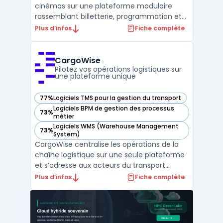
cinémas sur une plateforme modulaire
rassemblant billetterie, programmation et
opérations courantes. Les exploitants
Plus d’infos
Fiche complète
disposent ainsi d’un système pour organiser
la gestion quotidienne des salles, qu’elles
soient uniques ou réparties sur plusieurs
CargoWise
sites de ...
Pilotez vos opérations logistiques sur
une plateforme unique
77%
Logiciels TMS pour la gestion du transport
— voir CargoWise dans cette catégorie
Logiciels BPM de gestion des processus
73%
— voir CargoWise dans cette catégorie
métier
Logiciels WMS (Warehouse Management
73%
— voir CargoWise dans cette catégorie
System)
CargoWise centralise les opérations de la
chaîne logistique sur une seule plateforme
et s’adresse aux acteurs du transport
international. Dans un contexte où la
Plus d’infos
Fiche complète
gestion multi-sites, le respect des
réglementations et le suivi des expéditions
exigent une coordination, CargoWise relie
les différents do ...