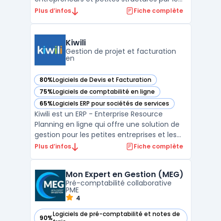
biais d’une plateforme en ligne accessible
Plus d’infos
Fiche complète
sur navigateur et mobile. Le logiciel offre
des outils pour suivre les flux de revenus, la
facturation et le respect des obligations
Kiwili
légale ...
Gestion de projet et facturation
en
80%
Logiciels de Devis et Facturation
— voir Kiwili dans cette catégorie
75%
Logiciels de comptabilité en ligne
— voir Kiwili dans cette catégorie
65%
Logiciels ERP pour sociétés de services
— voir Kiwili dans cette catégorie
Kiwili est un ERP - Enterprise Resource
Planning en ligne qui offre une solution de
gestion pour les petites entreprises et les
travailleurs autonomes. Kiwili permet une
Plus d’infos
Fiche complète
gestion complète de la facturation, de la
comptabilité et des projets, ainsi que la
Mon Expert en Gestion (MEG)
création de devis, la gestion de stock et la g
Pré-comptabilité collaborative
...
PME
4
Logiciels de pré-comptabilité et notes de
90%