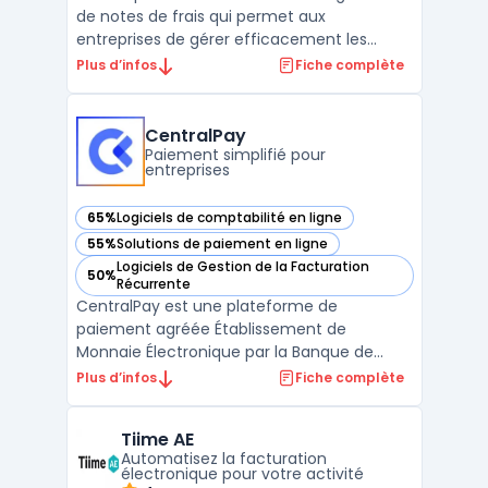
de notes de frais qui permet aux
entreprises de gérer efficacement les
remboursements de frais professionnels de
Plus d’infos
Fiche complète
leurs employés. Cette plateforme cloud
offre des fonctionnalités telles que la
numérisation de reçus, la GED - Gestion
CentralPay
Electronique de Documents, ...
Paiement simplifié pour
entreprises
65%
Logiciels de comptabilité en ligne
— voir CentralPay dans cette catégorie
55%
Solutions de paiement en ligne
— voir CentralPay dans cette catégorie
Logiciels de Gestion de la Facturation
50%
— voir CentralPay dans cette catégorie
Récurrente
CentralPay est une plateforme de
paiement agréée Établissement de
Monnaie Électronique par la Banque de
France. Elle simplifie la gestion des
Plus d’infos
Fiche complète
paiements clients pour les entreprises aux
flux complexes. CentralPay propose des
Tiime AE
solutions pour le paiement et
Automatisez la facturation
recouvrement de factures, le paiement en
électronique pour votre activité