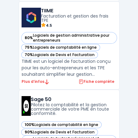
suivi en temps réel des indicateurs clés et
TIIME
la création de bilans comptables certifiés.
Facturation et gestion des frais
Fort de plus de ...
TPE
4.5
Logiciels de gestion administrative pour
80%
— voir TIIME dans cette catégorie
entrepreneurs
75%
Logiciels de comptabilité en ligne
— voir TIIME dans cette catégorie
70%
Logiciels de Devis et Facturation
— voir TIIME dans cette catégorie
TIIME est un logiciel de facturation conçu
pour les auto-entrepreneurs et les TPE
souhaitant simplifier leur gestion
administrative. Cette solution permet de
Plus d’infos
Fiche complète
créer et envoyer des factures et devis en
quelques clics tout en assurant la
Sage 50
conformité légale des documents émis.
Pilotez la comptabilité et la gestion
Grâce à son interface intui ...
commerciale de votre PME en toute
conformité.
100%
Logiciels de comptabilité en ligne
— voir Sage 50 dans cette catégorie
90%
Logiciels de Devis et Facturation
— voir Sage 50 dans cette catégorie