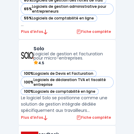
80%
Logiciels de gestion des notes de frais
— voir IPaidThat dans cette catégorie
Logiciels de gestion administrative pour
65%
— voir IPaidThat dans cette catégorie
entrepreneurs
55%
Logiciels de comptabilité en ligne
— voir IPaidThat dans cette catégorie
...
Plus d’infos
Fiche complète
Solo
Logiciel de gestion et facturation
pour micro-entreprises.
4.5
100%
Logiciels de Devis et Facturation
— voir Solo dans cette catégorie
Logiciels de déclaration TVA et fiscalité
100%
— voir Solo dans cette catégorie
entreprise
100%
Logiciels de comptabilité en ligne
— voir Solo dans cette catégorie
Le logiciel Solo se positionne comme une
solution de gestion intégrale dédiée
spécifiquement aux travailleurs
indépendants sous le régime de la micro-
Plus d’infos
Fiche complète
entreprise. Cet outil gestion solopreneur
centralise l’ensemble des tâches