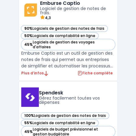
Emburse Captio
bilan, suivi de trésorerie, échanges
Logiciel de gestion de notes de
sécurisés. Inexweb n'est pas ...
frais.
4,3
90%
Logiciels de gestion des notes de frais
— voir Emburse Captio dans cette catégorie
50%
Logiciels de comptabilité en ligne
— voir Emburse Captio dans cette catégorie
Logiciels de gestion des voyages
45%
— voir Emburse Captio dans cette catégorie
d'affaires
Emburse Captio est un outil de gestion des
notes de frais qui permet aux entreprises
de simplifier et automatiser les processus
de remboursement des dépenses
Plus d’infos
Fiche complète
professionnelles. Avec Emburse Captio, les
employés peuvent facilement prendre en
photo leurs reçus et les envoyer
Spendesk
directement aux gestionnair ...
Gérez facilement toutes vos
dépenses
100%
Logiciels de gestion des notes de frais
— voir Spendesk dans cette catégorie
55%
Logiciels de comptabilité en ligne
— voir Spendesk dans cette catégorie
Logiciels de budget prévisionnel et
45%
— voir Spendesk dans cette catégorie
gestion budgétaire