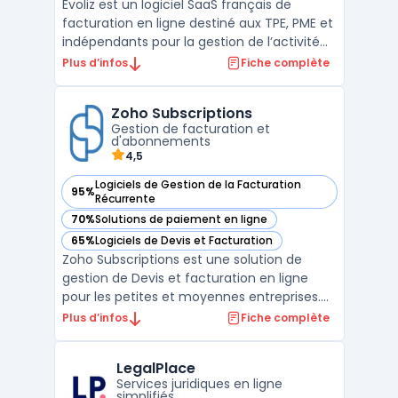
Evoliz est un logiciel SaaS français de
facturation en ligne destiné aux TPE, PME et
indépendants pour la gestion de l’activité
commerciale et de la pré-comptabilité
Plus d’infos
Fiche complète
sans service comptable interne. Il répond
aux exigences des métiers pour la création
Zoho Subscriptions
de devis, le suivi des paiements clients, la
Gestion de facturation et
conf ...
d'abonnements
4,5
Logiciels de Gestion de la Facturation
95%
— voir Zoho Subscriptions dans cette catégorie
Récurrente
70%
Solutions de paiement en ligne
— voir Zoho Subscriptions dans cette catégorie
65%
Logiciels de Devis et Facturation
— voir Zoho Subscriptions dans cette catégorie
Zoho Subscriptions est une solution de
gestion de Devis et facturation en ligne
pour les petites et moyennes entreprises.
Cette plateforme offre des fonctionnalités
Plus d’infos
Fiche complète
avancées telles que la création de factures
récurrentes, la gestion des abonnements, le
LegalPlace
suivi des paiements et la gestion des taxes.
Services juridiques en ligne
La ...
simplifiés