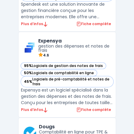
Spendesk est une solution innovante de
gestion financière conçue pour les
entreprises modernes. Elle offre une
gamme complète de fonctionnalités pour
Plus d’infos
Fiche complète
optimiser la gestion des dépenses
d'entreprise. Avec ses outils intégrés pour la
Expensya
gestion des cartes de paiement
gestion des dépenses et notes de
d'entreprise, Spendesk simplifie le su ...
frais
4.6
95%
Logiciels de gestion des notes de frais
— voir Expensya dans cette catégorie
50%
Logiciels de comptabilité en ligne
— voir Expensya dans cette catégorie
Logiciels de pré-comptabilité et notes de
45%
— voir Expensya dans cette catégorie
frais
Expensya est un logiciel spécialisé dans la
gestion des dépenses et des notes de frais.
Conçu pour les entreprises de toutes tailles,
ce logiciel simplifie et automatise la gestion
Plus d’infos
Fiche complète
des dépenses professionnelles, permettant
ainsi un gain de temps significatif et une
Dougs
meilleure maîtrise des coûts. Expe ...
Comptabilité en ligne pour TPE &