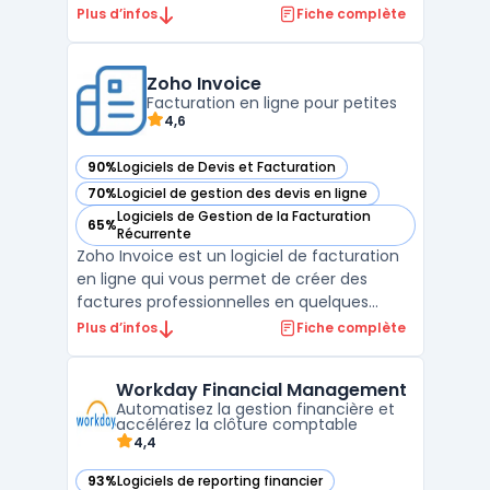
abonnements et les paiements récurrents
Plus d’infos
Fiche complète
de manière transparente. Il fournit une
plateforme de gestion complète qui peut
être facilement intégrée aux systèmes
Zoho Invoice
existants pour automati ...
Facturation en ligne pour petites
4,6
90%
Logiciels de Devis et Facturation
— voir Zoho Invoice dans cette catégorie
70%
Logiciel de gestion des devis en ligne
— voir Zoho Invoice dans cette catégorie
Logiciels de Gestion de la Facturation
65%
— voir Zoho Invoice dans cette catégorie
Récurrente
Zoho Invoice est un logiciel de facturation
en ligne qui vous permet de créer des
factures professionnelles en quelques
minutes. Il offre également la possibilité de
Plus d’infos
Fiche complète
créer des devis et de les convertir en
factures en un seul clic. Zoho Invoice
Workday Financial Management
propose des fonctionnalités telles que la
Automatisez la gestion financière et
gestion des pa ...
accélérez la clôture comptable
4,4
93%
Logiciels de reporting financier
— voir Workday Financial Management dans cette catégori