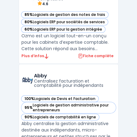
4.6
85%
Logiciels de gestion des notes de frais
— voir Ozmo dans cette catégorie
80%
Logiciels ERP pour sociétés de services
— voir Ozmo dans cette catégorie
60%
Logiciels ERP pour la gestion intégrée
— voir Ozmo dans cette catégorie
Ozmo est un logiciel tout-en-un conçu
pour les cabinets d’expertise comptable.
Cette solution répond aux besoins
spécifiques des experts-comptables en
Plus d’infos
Fiche complète
centralisant la gestion des dossiers clients,
l’automatisation des processus
administratifs et la conformité légale. Avec
Abby
son interface intuitive, Oz ...
Centralisez facturation et
comptabilité pour indépendants
100%
Logiciels de Devis et Facturation
— voir Abby dans cette catégorie
Logiciels de gestion administrative pour
95%
— voir Abby dans cette catégorie
entrepreneurs
90%
Logiciels de comptabilité en ligne
— voir Abby dans cette catégorie
Abby centralise la gestion administrative
destinée aux indépendants, micro-
entrepreneurs et petites structures par le