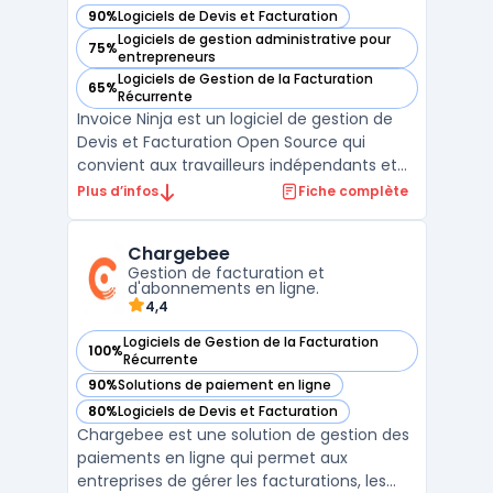
90%
Logiciels de Devis et Facturation
— voir Invoice Ninja dans cette catégorie
Logiciels de gestion administrative pour
75%
— voir Invoice Ninja dans cette catégorie
entrepreneurs
Logiciels de Gestion de la Facturation
65%
— voir Invoice Ninja dans cette catégorie
Récurrente
Invoice Ninja est un logiciel de gestion de
Devis et Facturation Open Source qui
convient aux travailleurs indépendants et
aux petites entreprises. Il offre une
Plus d’infos
Fiche complète
interface intuitive pour créer et envoyer
rapidement des devis et des factures
Chargebee
personnalisés. En plus de cela, Invoice Ninja
Gestion de facturation et
permet d'accep ...
d'abonnements en ligne.
4,4
Logiciels de Gestion de la Facturation
100%
— voir Chargebee dans cette catégorie
Récurrente
90%
Solutions de paiement en ligne
— voir Chargebee dans cette catégorie
80%
Logiciels de Devis et Facturation
— voir Chargebee dans cette catégorie
Chargebee est une solution de gestion des
paiements en ligne qui permet aux
entreprises de gérer les facturations, les