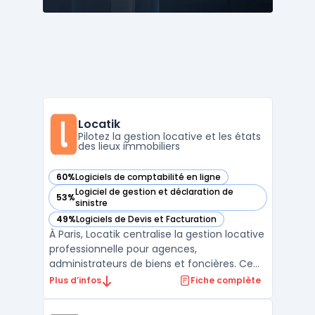
Locatik
Pilotez la gestion locative et les états
des lieux immobiliers
60%
Logiciels de comptabilité en ligne
— voir Locatik dans cette catégorie
Logiciel de gestion et déclaration de
53%
— voir Locatik dans cette catégorie
sinistre
49%
Logiciels de Devis et Facturation
— voir Locatik dans cette catégorie
À Paris, Locatik centralise la gestion locative
professionnelle pour agences,
administrateurs de biens et foncières. Ce
logiciel connecte chaque acteur du
Plus d’infos
Fiche complète
portefeuille immobilier en temps réel et suit
les opérations tout en intégrant la