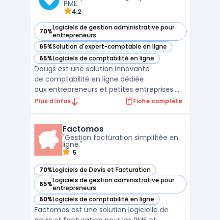
PME.
4.2
Logiciels de gestion administrative pour
70%
— voir Dougs dans cette catégorie
entrepreneurs
65%
Solution d'expert-comptable en ligne
— voir Dougs dans cette catégorie
65%
Logiciels de comptabilité en ligne
— voir Dougs dans cette catégorie
Dougs est une solution innovante
de comptabilité en ligne dédiée
aux entrepreneurs et petites entreprises.
Grâce à son interface intuitive et ses outils
Plus d’infos
Fiche complète
automatisés, Dougs simplifie la gestion
comptable et fiscale, permettant aux
Factomos
utilisateurs de se concentrer sur le
"Gestion facturation simplifiée en
développement ...
ligne."
5
70%
Logiciels de Devis et Facturation
— voir Factomos dans cette catégorie
Logiciels de gestion administrative pour
65%
— voir Factomos dans cette catégorie
entrepreneurs
60%
Logiciels de comptabilité en ligne
— voir Factomos dans cette catégorie
Factomos est une solution logicielle de