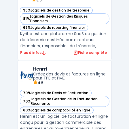
3,8
95%
Logiciels de gestion de trésorerie
— voir Kyriba dans cette catégorie
Logiciels de Gestion des Risques
81%
— voir Kyriba dans cette catégorie
Financiers
65%
Logiciels de reporting financier
— voir Kyriba dans cette catégorie
Kyriba est une plateforme SaaS de gestion
de trésorerie destinée aux directeurs
financiers, responsables de trésorerie,
architectes solutions IT, banques et
Plus d’infos
Fiche complète
entreprises de toutes tailles. Elle traite la
centralisation et la sécurisation de la
Henrri
gestion des liquidités, des paiements et des
Créez des devis et factures en ligne
risques, tou ...
pour TPE et PME
4.5
70%
Logiciels de Devis et Facturation
— voir Henrri dans cette catégorie
Logiciels de Gestion de la Facturation
70%
— voir Henrri dans cette catégorie
Récurrente
60%
Logiciels de comptabilité en ligne
— voir Henrri dans cette catégorie
Henrri est un logiciel de facturation en ligne
conçu pour la gestion commerciale des
entreprises et auto-entrepreneurs. Il prend