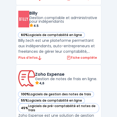
et factures, il offre une gestion
transparente du patrimoine. Sa capacité à
Billy
suivre le flux de trésorerie et à identifier des
Gestion comptable et administrative
économies poten ...
pour indépendants
4.5
60%
Logiciels de comptabilité en ligne
— voir Billy dans cette catégorie
Billy.tech est une plateforme permettant
aux indépendants, auto-entrepreneurs et
freelances de gérer leur comptabilité,
administration et facturation en
Plus d’infos
Fiche complète
conformité avec la réglementation. L'outil
intègre des fonctionnalités facilitant la
création d'entreprise, la déclaration fiscale
Zoho Expense
Gestion de notes de frais en ligne.
et l'accès à un ...
4,6
100%
Logiciels de gestion des notes de frais
— voir Zoho Expense dans cette catégorie
55%
Logiciels de comptabilité en ligne
— voir Zoho Expense dans cette catégorie
Logiciels de pré-comptabilité et notes de
45%
— voir Zoho Expense dans cette catégorie
frais
Zoho Expense est une solution de gestion