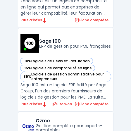
Zoho Books est un logiciel de comptabilité
en ligne qui permet aux entreprises de
gérer leur comptabilité, leur facturation,
leur gestion de stock, leur reporting
Plus d’infos
Fiche complète
financier et bien plus encore. Avec Zoho
Books, les entreprises peuvent automatiser
leurs tâches administratives et financières,
Sage 100
comme l' ...
ERP de gestion pour PME françaises
90%
Logiciels de Devis et Facturation
— voir Sage 100 dans cette catégorie
85%
Logiciels de comptabilité en ligne
— voir Sage 100 dans cette catégorie
Logiciels de gestion administrative pour
85%
— voir Sage 100 dans cette catégorie
entrepreneurs
Sage 100 est un logiciel ERP édité par Sage
Group, l'un des premiers fournisseurs de
logiciels de gestion pour les PME. La suite
couvre la comptabilité générale, la gestion
Plus d’infos
Site web
Fiche complète
commerciale (devis, commandes,
facturation), la gestion de trésorerie et la
Ozmo
paie dans un environnement intégré.
Gestion complète pour experts-
Disponible en m ...
comptables