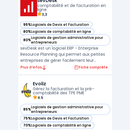
sevDesk
administratives obligatoires, de la création
comptabilité et de facturation en
des documents commerciaux au s ...
ligne
3,3
95%
Logiciels de Devis et Facturation
— voir sevDesk dans cette catégorie
80%
Logiciels de comptabilité en ligne
— voir sevDesk dans cette catégorie
Logiciels de gestion administrative pour
80%
— voir sevDesk dans cette catégorie
entrepreneurs
sevDesk est un logiciel ERP - Enterprise
Resource Planning qui permet aux petites
entreprises de gérer facilement leur
comptabilité et leurs finances. Il offre une
Plus d’infos
Fiche complète
interface utilisateur simple et intuitive pour
effectuer des tâches telles que les
Evoliz
factures, les paiements, les devis et la
Gérez la facturation et la pré-
gestion de l ...
comptabilité des TPE PME
4.5
Logiciels de gestion administrative pour
85%
— voir Evoliz dans cette catégorie
entrepreneurs
75%
Logiciels de Devis et Facturation
— voir Evoliz dans cette catégorie
70%
Logiciels de comptabilité en ligne
— voir Evoliz dans cette catégorie