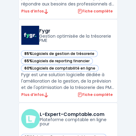
répondre aux besoins des professionnels de
la comptabilité et de la fiscalité. Ce
Plus d’infos
Fiche complète
système offre une solution intégrée pour la
gestion des comptes, la préparation et le
suivi des déclarations fiscales, ainsi que
Fygr
pour la coll ...
Gestion optimisée de la trésorerie
PME
85%
Logiciels de gestion de trésorerie
— voir Fygr dans cette catégorie
65%
Logiciels de reporting financier
— voir Fygr dans cette catégorie
60%
Logiciels de comptabilité en ligne
— voir Fygr dans cette catégorie
Fygr est une solution logicielle dédiée à
l'amélioration de la gestion, de la prévision
et de l'optimisation de la trésorerie des PME.
Cette plateforme permet de centraliser
Plus d’infos
Fiche complète
automatiquement tous les flux financiers,
qu'ils proviennent des banques, des outils
comptables ou des ERP ...
L-Expert-Comptable.com
Plateforme comptable en ligne
pour