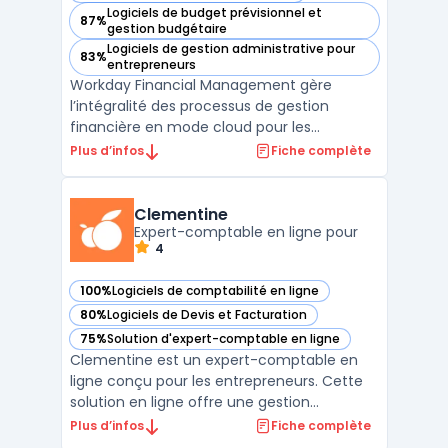
Logiciels de budget prévisionnel et
87%
— voir Workday Financial Management dans cette catégori
gestion budgétaire
Logiciels de gestion administrative pour
83%
— voir Workday Financial Management dans cette catégori
entrepreneurs
Workday Financial Management gère
l’intégralité des processus de gestion
financière en mode cloud pour les
entreprises de taille moyenne, les ETI et les
Plus d’infos
Fiche complète
groupes internationaux. Ce logiciel s’adapte
à la consolidation rapide, au suivi des flux
de trésorerie et à l’analyse des données. Les
Clementine
équipes dis ...
Expert-comptable en ligne pour
4
100%
Logiciels de comptabilité en ligne
— voir Clementine dans cette catégorie
80%
Logiciels de Devis et Facturation
— voir Clementine dans cette catégorie
75%
Solution d'expert-comptable en ligne
— voir Clementine dans cette catégorie
Clementine est un expert-comptable en
ligne conçu pour les entrepreneurs. Cette
solution en ligne offre une gestion
comptable simplifiée, permettant la
Plus d’infos
Fiche complète
synchronisation bancaire, la facturation, le