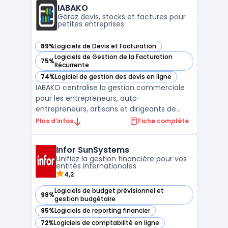
conformité réglementaire. L’interface
IABAKO
propose une prise en main ...
Gérez devis, stocks et factures pour
petites entreprises
89%
Logiciels de Devis et Facturation
— voir IABAKO dans cette catégorie
Logiciels de Gestion de la Facturation
75%
— voir IABAKO dans cette catégorie
Récurrente
74%
Logiciel de gestion des devis en ligne
— voir IABAKO dans cette catégorie
IABAKO centralise la gestion commerciale
pour les entrepreneurs, auto-
entrepreneurs, artisans et dirigeants de
petites entreprises. Ce logiciel propose une
Plus d’infos
Fiche complète
interface unique pour la création de devis,
la gestion des commandes, la facturation
Infor SunSystems
électronique, le suivi des achats et la
Unifiez la gestion financière pour vos
gestion des stocks. ...
entités internationales
4,2
Logiciels de budget prévisionnel et
98%
— voir Infor SunSystems dans cette catégorie
gestion budgétaire
95%
Logiciels de reporting financier
— voir Infor SunSystems dans cette catégorie
72%
Logiciels de comptabilité en ligne
— voir Infor SunSystems dans cette catégorie