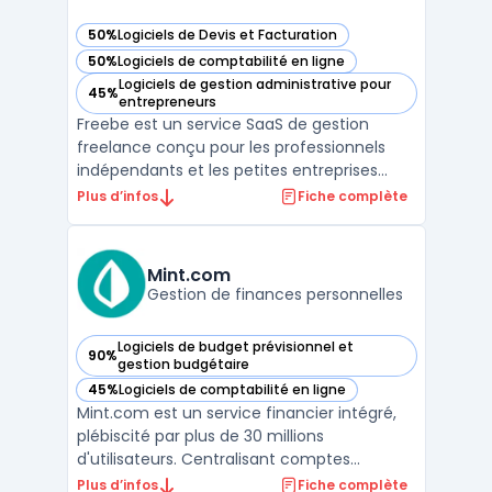
50%
Logiciels de Devis et Facturation
— voir Freebe dans cette catégorie
50%
Logiciels de comptabilité en ligne
— voir Freebe dans cette catégorie
Logiciels de gestion administrative pour
45%
— voir Freebe dans cette catégorie
entrepreneurs
Freebe est un service SaaS de gestion
freelance conçu pour les professionnels
indépendants et les petites entreprises
recherchant un outil pour organiser leur
Plus d’infos
Fiche complète
administratif. L’automatisation des tâches
fiscales et la conformité des documents
administratifs présentent un enjeu de
Mint.com
temps pour les micro ...
Gestion de finances personnelles
Logiciels de budget prévisionnel et
90%
— voir Mint.com dans cette catégorie
gestion budgétaire
45%
Logiciels de comptabilité en ligne
— voir Mint.com dans cette catégorie
Mint.com est un service financier intégré,
plébiscité par plus de 30 millions
d'utilisateurs. Centralisant comptes
bancaires, cartes de crédit, investissements
Plus d’infos
Fiche complète