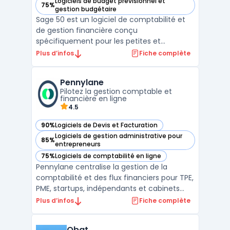
Logiciels de budget prévisionnel et
75%
— voir Sage 50 dans cette catégorie
gestion budgétaire
Sage 50 est un logiciel de comptabilité et
de gestion financière conçu
spécifiquement pour les petites et
moyennes entreprises. Avec ses
Plus d’infos
Fiche complète
fonctionnalités avancées, il permet une
gestion efficace des comptes clients et
Pennylane
fournisseurs, la gestion des stocks, la
Pilotez la gestion comptable et
facturation, la gestion des salaires et le ...
financière en ligne
4.5
90%
Logiciels de Devis et Facturation
— voir Pennylane dans cette catégorie
Logiciels de gestion administrative pour
85%
— voir Pennylane dans cette catégorie
entrepreneurs
75%
Logiciels de comptabilité en ligne
— voir Pennylane dans cette catégorie
Pennylane centralise la gestion de la
comptabilité et des flux financiers pour TPE,
PME, startups, indépendants et cabinets
d’expertise comptable. La plateforme SaaS
Plus d’infos
Fiche complète
traite le suivi des flux, permet la collecte
centralisée des justificatifs, la gestion des
Obat