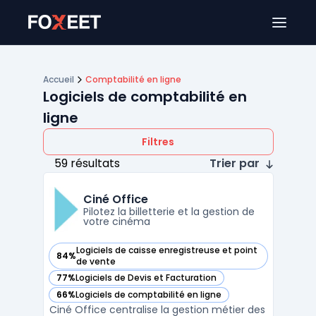
Ouver
Accueil
Comptabilité en ligne
Logiciels de comptabilité en
ligne
Filtres
59 résultats
Trier par
Ciné Office
Pilotez la billetterie et la gestion de
votre cinéma
Logiciels de caisse enregistreuse et point
84%
— voir Ciné Office dans cette catégorie
de vente
77%
Logiciels de Devis et Facturation
— voir Ciné Office dans cette catégorie
66%
Logiciels de comptabilité en ligne
— voir Ciné Office dans cette catégorie
Ciné Office centralise la gestion métier des