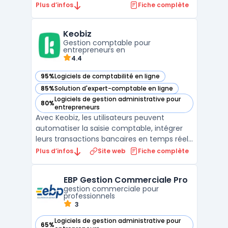
indépendants. Il offre une gamme
Plus d’infos
Fiche complète
complète d'outils pour aider les utilisateurs
à gérer leur entreprise, à communiquer
Keobiz
avec leurs clients et à automatiser les
Gestion comptable pour
tâches admini ...
entrepreneurs en
4.4
95%
Logiciels de comptabilité en ligne
— voir Keobiz dans cette catégorie
85%
Solution d'expert-comptable en ligne
— voir Keobiz dans cette catégorie
Logiciels de gestion administrative pour
80%
— voir Keobiz dans cette catégorie
entrepreneurs
Avec Keobiz, les utilisateurs peuvent
automatiser la saisie comptable, intégrer
leurs transactions bancaires en temps réel,
gérer la paie avec précision et suivre leur
Plus d’infos
Site web
Fiche complète
situation financière en permanence. Le
logiciel dispose d'un module de facturation
EBP Gestion Commerciale Pro
performant, permettant de créer et
gestion commerciale pour
envoyer des de ...
professionnels
3
Logiciels de gestion administrative pour
65%