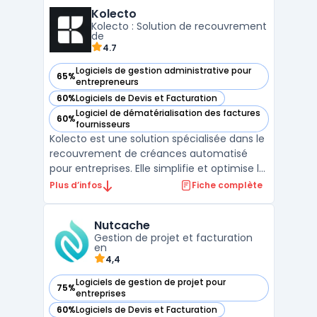
de ses fonctionnalités principales, Livli
Kolecto
propose une assistance en ligne. Les en ...
Kolecto : Solution de recouvrement
de
4.7
Logiciels de gestion administrative pour
65%
— voir Kolecto dans cette catégorie
entrepreneurs
60%
Logiciels de Devis et Facturation
— voir Kolecto dans cette catégorie
Logiciel de dématérialisation des factures
60%
— voir Kolecto dans cette catégorie
fournisseurs
Kolecto est une solution spécialisée dans le
recouvrement de créances automatisé
pour entreprises. Elle simplifie et optimise le
suivi des paiements clients grâce à des
Plus d’infos
Fiche complète
outils de centralisation des créances et
d'automatisation des relances. Kolecto aide
Nutcache
les entreprises à minimiser les risques
Gestion de projet et facturation
d'impa ...
en
4,4
Logiciels de gestion de projet pour
75%
— voir Nutcache dans cette catégorie
entreprises
60%
Logiciels de Devis et Facturation
— voir Nutcache dans cette catégorie