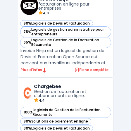
électronique. Facture.net centralise ces
facturation en ligne pour
proc ...
entreprises
4,8
90%
Logiciels de Devis et Facturation
— voir Invoice Ninja dans cette catégorie
Logiciels de gestion administrative pour
75%
— voir Invoice Ninja dans cette catégorie
entrepreneurs
Logiciels de Gestion de la Facturation
65%
— voir Invoice Ninja dans cette catégorie
Récurrente
Invoice Ninja est un logiciel de gestion de
Devis et Facturation Open Source qui
convient aux travailleurs indépendants et
aux petites entreprises. Il offre une
Plus d’infos
Fiche complète
interface intuitive pour créer et envoyer
rapidement des devis et des factures
Chargebee
personnalisés. En plus de cela, Invoice Ninja
Gestion de facturation et
permet d'accep ...
d'abonnements en ligne.
4,4
Logiciels de Gestion de la Facturation
100%
— voir Chargebee dans cette catégorie
Récurrente
90%
Solutions de paiement en ligne
— voir Chargebee dans cette catégorie
80%
Logiciels de Devis et Facturation
— voir Chargebee dans cette catégorie