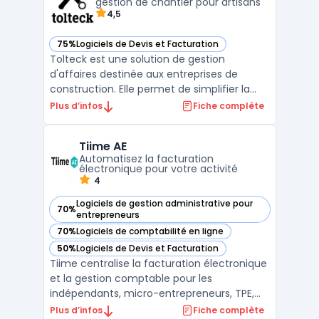
temps pour les micro ...
gestion de chantier pour artisans
4,5
75%
Logiciels de Devis et Facturation
— voir Tolteck dans cette catégorie
Tolteck est une solution de gestion
d'affaires destinée aux entreprises de
construction. Elle permet de simplifier la
gestion des projets en centralisant toutes
Plus d’infos
Fiche complète
les informations dans un même outil :
estimation des coûts, suivi des dépenses,
Tiime AE
gestion des équipes et des plannings,
Automatisez la facturation
facturation, etc. Tol ...
électronique pour votre activité
4
Logiciels de gestion administrative pour
70%
— voir Tiime AE dans cette catégorie
entrepreneurs
70%
Logiciels de comptabilité en ligne
— voir Tiime AE dans cette catégorie
50%
Logiciels de Devis et Facturation
— voir Tiime AE dans cette catégorie
Tiime centralise la facturation électronique
et la gestion comptable pour les
indépendants, micro-entrepreneurs, TPE,
professions libérales et experts-
Plus d’infos
Fiche complète