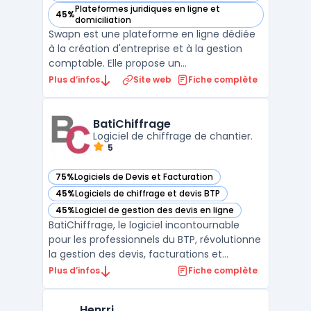
Plateformes juridiques en ligne et
45%
— voir Swapn dans cette catégorie
domiciliation
Swapn est une plateforme en ligne dédiée
à la création d'entreprise et à la gestion
comptable. Elle propose un
accompagnement personnalisé pour les
Plus d’infos
Site web
Fiche complète
entrepreneurs, depuis le choix du statut
juridique jusqu'à l'immatriculation de la
société. Swapn se distingue par des tarifs
BatiChiffrage
attractifs, offrant la cré ...
Logiciel de chiffrage de chantier.
5
75%
Logiciels de Devis et Facturation
— voir BatiChiffrage dans cette catégorie
45%
Logiciels de chiffrage et devis BTP
— voir BatiChiffrage dans cette catégorie
45%
Logiciel de gestion des devis en ligne
— voir BatiChiffrage dans cette catégorie
BatiChiffrage, le logiciel incontournable
pour les professionnels du BTP, révolutionne
la gestion des devis, facturations et
chiffrages. Conçu spécifiquement pour les
Plus d’infos
Fiche complète
besoins du secteur de la construction et de
la rénovation, il offre une estimation rapide
Henrri