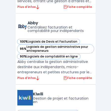
services, offrant une gestion d'affaires et
de projets efficace et intégrée. Ce ERP
Plus d’infos
Fiche complète
personnalisable s'adapte parfaitement aux
besoins spécifiques de chaque entreprise,
permettant une gestion souple et une
Abby
personnalisation en pr ...
Centralisez facturation et
comptabilité pour indépendants
100%
Logiciels de Devis et Facturation
— voir Abby dans cette catégorie
Logiciels de gestion administrative pour
95%
— voir Abby dans cette catégorie
entrepreneurs
90%
Logiciels de comptabilité en ligne
— voir Abby dans cette catégorie
Abby centralise la gestion administrative
destinée aux indépendants, micro-
entrepreneurs et petites structures par le
biais d’une plateforme en ligne accessible
Plus d’infos
Fiche complète
sur navigateur et mobile. Le logiciel offre
des outils pour suivre les flux de revenus, la
facturation et le respect des obligations
Kiwili
légale ...
Gestion de projet et facturation
en