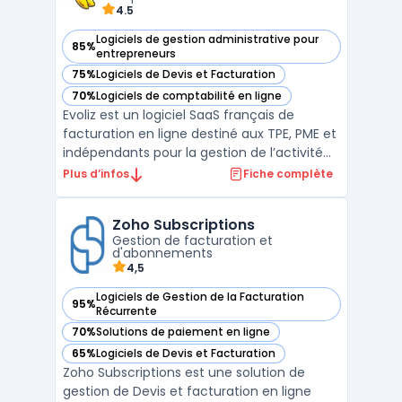
4.5
Logiciels de gestion administrative pour
85%
— voir Evoliz dans cette catégorie
entrepreneurs
75%
Logiciels de Devis et Facturation
— voir Evoliz dans cette catégorie
70%
Logiciels de comptabilité en ligne
— voir Evoliz dans cette catégorie
Evoliz est un logiciel SaaS français de
facturation en ligne destiné aux TPE, PME et
indépendants pour la gestion de l’activité
commerciale et de la pré-comptabilité
Plus d’infos
Fiche complète
sans service comptable interne. Il répond
aux exigences des métiers pour la création
Zoho Subscriptions
de devis, le suivi des paiements clients, la
Gestion de facturation et
conf ...
d'abonnements
4,5
Logiciels de Gestion de la Facturation
95%
— voir Zoho Subscriptions dans cette catégorie
Récurrente
70%
Solutions de paiement en ligne
— voir Zoho Subscriptions dans cette catégorie
65%
Logiciels de Devis et Facturation
— voir Zoho Subscriptions dans cette catégorie
Zoho Subscriptions est une solution de
gestion de Devis et facturation en ligne