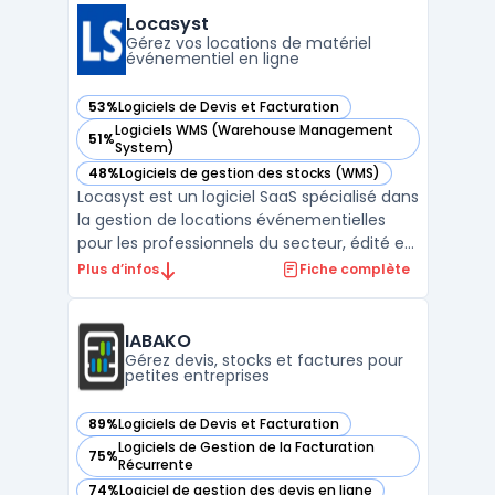
conformité réglementaire. L’interface
Locasyst
propose une prise en main ...
Gérez vos locations de matériel
événementiel en ligne
53%
Logiciels de Devis et Facturation
— voir Locasyst dans cette catégorie
Logiciels WMS (Warehouse Management
51%
— voir Locasyst dans cette catégorie
System)
48%
Logiciels de gestion des stocks (WMS)
— voir Locasyst dans cette catégorie
Locasyst est un logiciel SaaS spécialisé dans
la gestion de locations événementielles
pour les professionnels du secteur, édité en
France et conçu pour les PME disposant de
Plus d’infos
Fiche complète
multi-dépôts ou ayant des besoins
avancés de suivi matériel. Il traite la
question de la centralisation du suivi des
IABAKO
stocks évé ...
Gérez devis, stocks et factures pour
petites entreprises
89%
Logiciels de Devis et Facturation
— voir IABAKO dans cette catégorie
Logiciels de Gestion de la Facturation
75%
— voir IABAKO dans cette catégorie
Récurrente
74%
Logiciel de gestion des devis en ligne