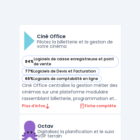
Ciné Office
Pilotez la billetterie et la gestion de
votre cinéma
Logiciels de caisse enregistreuse et point
84%
— voir Ciné Office dans cette catégorie
de vente
77%
Logiciels de Devis et Facturation
— voir Ciné Office dans cette catégorie
66%
Logiciels de comptabilité en ligne
— voir Ciné Office dans cette catégorie
Ciné Office centralise la gestion métier des
cinémas sur une plateforme modulaire
rassemblant billetterie, programmation et
opérations courantes. Les exploitants
Plus d’infos
Fiche complète
disposent ainsi d’un système pour organiser
la gestion quotidienne des salles, qu’elles
soient uniques ou réparties sur plusieurs
Octav
sites de ...
Digitalisez la planification et le suivi
VGP terrain