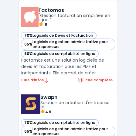
d'approvisionnement. Tryton fournit des
Factomos
fonctionnalités de base pour la gestion de
"Gestion facturation simplifiée en
la chaîne d'approvisionnement ...
ligne."
5
70%
Logiciels de Devis et Facturation
— voir Factomos dans cette catégorie
Logiciels de gestion administrative pour
65%
— voir Factomos dans cette catégorie
entrepreneurs
60%
Logiciels de comptabilité en ligne
— voir Factomos dans cette catégorie
Factomos est une solution logicielle de
devis et facturation pour les PME et
indépendants. Elle permet de créer
facilement des devis et des factures
Plus d’infos
Fiche complète
personnalisés ainsi que de suivre les
paiements. Factomos facilite la gestion des
Swapn
ventes et de la trésorerie en offrant une
Solution de création d'entreprise
vue d'ensemble des factures ...
et
4.9
70%
Logiciels de comptabilité en ligne
— voir Swapn dans cette catégorie
Logiciels de gestion administrative pour
65%
— voir Swapn dans cette catégorie
entrepreneurs