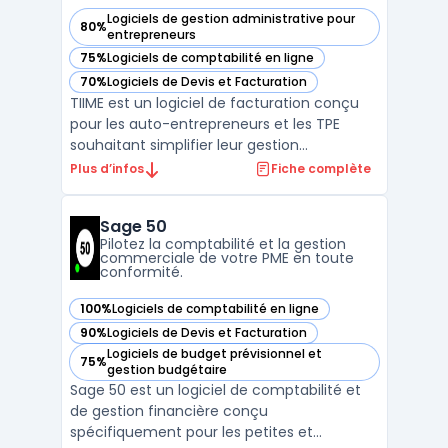
Logiciels de gestion administrative pour
80%
— voir TIIME dans cette catégorie
entrepreneurs
75%
Logiciels de comptabilité en ligne
— voir TIIME dans cette catégorie
70%
Logiciels de Devis et Facturation
— voir TIIME dans cette catégorie
TIIME est un logiciel de facturation conçu
pour les auto-entrepreneurs et les TPE
souhaitant simplifier leur gestion
administrative. Cette solution permet de
Plus d’infos
Fiche complète
créer et envoyer des factures et devis en
quelques clics tout en assurant la
Sage 50
conformité légale des documents émis.
Pilotez la comptabilité et la gestion
Grâce à son interface intui ...
commerciale de votre PME en toute
conformité.
100%
Logiciels de comptabilité en ligne
— voir Sage 50 dans cette catégorie
90%
Logiciels de Devis et Facturation
— voir Sage 50 dans cette catégorie
Logiciels de budget prévisionnel et
75%
— voir Sage 50 dans cette catégorie
gestion budgétaire
Sage 50 est un logiciel de comptabilité et
de gestion financière conçu
spécifiquement pour les petites et