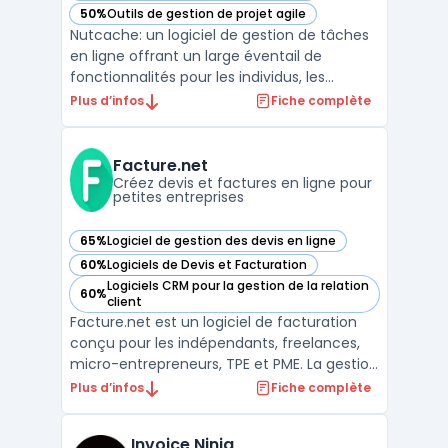
50%
Outils de gestion de projet agile
— voir Nutcache dans cette catégorie
Nutcache: un logiciel de gestion de tâches
en ligne offrant un large éventail de
fonctionnalités pour les individus, les
équipes et les entreprises de toutes tailles.
Plus d’infos
Fiche complète
Avec une interface conviviale et intuitive,
Nutcache offre une solution tout-en-un
pour la gestion des projets, la collaboration,
Facture.net
la ...
Créez devis et factures en ligne pour
petites entreprises
65%
Logiciel de gestion des devis en ligne
— voir Facture.net dans cette catégorie
60%
Logiciels de Devis et Facturation
— voir Facture.net dans cette catégorie
Logiciels CRM pour la gestion de la relation
60%
— voir Facture.net dans cette catégorie
client
Facture.net est un logiciel de facturation
conçu pour les indépendants, freelances,
micro-entrepreneurs, TPE et PME. La gestion
de devis et de factures représente une
Plus d’infos
Fiche complète
activité courante, impliquant le respect de
la loi anti-fraude TVA et de la facturation
Invoice Ninja