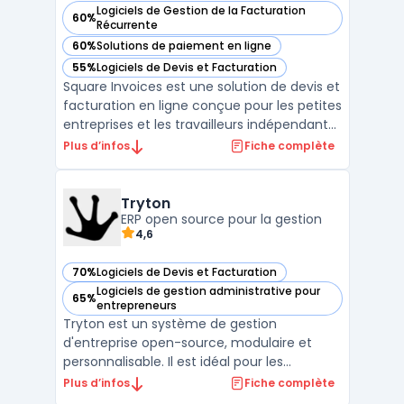
Logiciels de Gestion de la Facturation
60%
— voir Square Invoices dans cette catégorie
Récurrente
60%
Solutions de paiement en ligne
— voir Square Invoices dans cette catégorie
55%
Logiciels de Devis et Facturation
— voir Square Invoices dans cette catégorie
Square Invoices est une solution de devis et
facturation en ligne conçue pour les petites
entreprises et les travailleurs indépendants.
Avec Square Invoices, vous pouvez créer,
Plus d’infos
Fiche complète
envoyer et suivre vos factures en quelques
minutes seulement. L'application offre
également des fonctionnalités de
Tryton
paiement ...
ERP open source pour la gestion
4,6
70%
Logiciels de Devis et Facturation
— voir Tryton dans cette catégorie
Logiciels de gestion administrative pour
65%
— voir Tryton dans cette catégorie
entrepreneurs
Tryton est un système de gestion
d'entreprise open-source, modulaire et
personnalisable. Il est idéal pour les
entreprises ayant des besoins spécifiques
Plus d’infos
Fiche complète
en matière de gestion de la chaîne