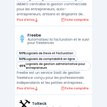
— voir IABAKO dans cette catégorie
IABAKO centralise la gestion commerciale
pour les entrepreneurs, auto-
entrepreneurs, artisans et dirigeants de
petites entreprises. Ce logiciel propose une
Plus d’infos
Fiche complète
interface unique pour la création de devis,
la gestion des commandes, la facturation
électronique, le suivi des achats et la
Freebe
gestion des stocks. ...
Automatisez la facturation et le suivi
pour freelances
50%
Logiciels de Devis et Facturation
— voir Freebe dans cette catégorie
50%
Logiciels de comptabilité en ligne
— voir Freebe dans cette catégorie
Logiciels de gestion administrative pour
45%
— voir Freebe dans cette catégorie
entrepreneurs
Freebe est un service SaaS de gestion
freelance conçu pour les professionnels
indépendants et les petites entreprises
recherchant un outil pour organiser leur
Plus d’infos
Fiche complète
administratif. L’automatisation des tâches
fiscales et la conformité des documents
administratifs présentent un enjeu de
Tolteck