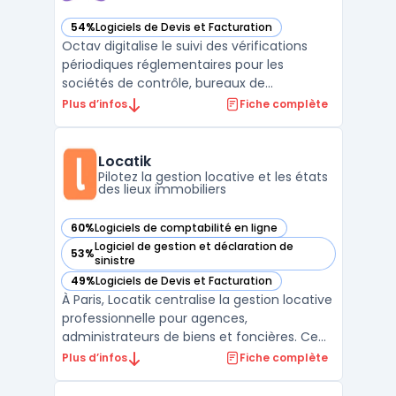
54%
Logiciels de Devis et Facturation
— voir Octav dans cette catégorie
Octav digitalise le suivi des vérifications
périodiques réglementaires pour les
sociétés de contrôle, bureaux de
vérification et équipes sécurité ou
Plus d’infos
Fiche complète
maintenance. L’outil facilite la gestion
centralisée de tous les équipements
soumis à la VGP : levage, extinction
Locatik
incendie, équipements de protection i ...
Pilotez la gestion locative et les états
des lieux immobiliers
60%
Logiciels de comptabilité en ligne
— voir Locatik dans cette catégorie
Logiciel de gestion et déclaration de
53%
— voir Locatik dans cette catégorie
sinistre
49%
Logiciels de Devis et Facturation
— voir Locatik dans cette catégorie
À Paris, Locatik centralise la gestion locative
professionnelle pour agences,
administrateurs de biens et foncières. Ce
logiciel connecte chaque acteur du
Plus d’infos
Fiche complète
portefeuille immobilier en temps réel et suit
les opérations tout en intégrant la