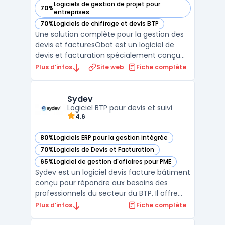
Logiciels de gestion de projet pour
70%
— voir Obat dans cette catégorie
entreprises
70%
Logiciels de chiffrage et devis BTP
— voir Obat dans cette catégorie
Une solution complète pour la gestion des
devis et facturesObat est un logiciel de
devis et facturation spécialement conçu
pour les artisans et les entreprises du BTP. Il
Plus d’infos
Site web
Fiche complète
permet de créer des devis précis et des
factures conformes en quelques clics, tout
en garantissant une gestion fluide et
Sydev
efficace ...
Logiciel BTP pour devis et suivi
4.6
80%
Logiciels ERP pour la gestion intégrée
— voir Sydev dans cette catégorie
70%
Logiciels de Devis et Facturation
— voir Sydev dans cette catégorie
65%
Logiciel de gestion d'affaires pour PME
— voir Sydev dans cette catégorie
Sydev est un logiciel devis facture bâtiment
conçu pour répondre aux besoins des
professionnels du secteur du BTP. Il offre
une solution centralisée pour la gestion des
Plus d’infos
Fiche complète
devis, des factures et du suivi administratif