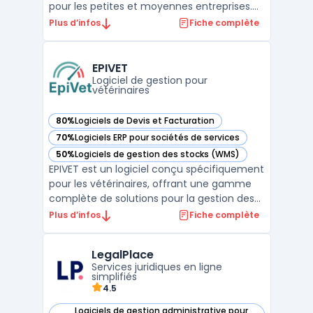
pour les petites et moyennes entreprises.
Cette plateforme offre des fonctionnalités
Plus d’infos
Fiche complète
avancées telles que la création de factures
récurrentes, la gestion des abonnements, le
suivi des paiements et la gestion des taxes.
EPIVET
La ...
Logiciel de gestion pour
vétérinaires
80%
Logiciels de Devis et Facturation
— voir EPIVET dans cette catégorie
70%
Logiciels ERP pour sociétés de services
— voir EPIVET dans cette catégorie
50%
Logiciels de gestion des stocks (WMS)
— voir EPIVET dans cette catégorie
EPIVET est un logiciel conçu spécifiquement
pour les vétérinaires, offrant une gamme
complète de solutions pour la gestion des
cabinets vétérinaires. Ce logiciel vous
Plus d’infos
Fiche complète
permet de vous concentrer sur votre cœur
de métier en réduisant le temps consacré
LegalPlace
aux tâches administratives à faible valeur
Services juridiques en ligne
ajoutée. ...
simplifiés
4.5
Logiciels de gestion administrative pour