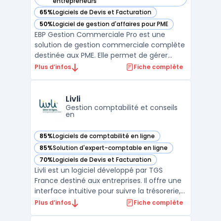
— voir EBP Gestion Commerciale Pro dans cette catégorie
entrepreneurs
65%
Logiciels de Devis et Facturation
— voir EBP Gestion Commerciale Pro dans cette catégorie
50%
Logiciel de gestion d'affaires pour PME
— voir EBP Gestion Commerciale Pro dans cette catégorie
EBP Gestion Commerciale Pro est une
solution de gestion commerciale complète
destinée aux PME. Elle permet de gérer
efficacement les devis, les commandes, la
Plus d’infos
Fiche complète
facturation et le suivi des paiements. Elle
inclut également un module CRM -
Customer Relationship Management pour
Livli
gérer les relations avec le ...
Gestion comptabilité et conseils
en
85%
Logiciels de comptabilité en ligne
— voir Livli dans cette catégorie
85%
Solution d'expert-comptable en ligne
— voir Livli dans cette catégorie
70%
Logiciels de Devis et Facturation
— voir Livli dans cette catégorie
Livli est un logiciel développé par TGS
France destiné aux entreprises. Il offre une
interface intuitive pour suivre la trésorerie,
gérer les factures et avoir une vision claire
Plus d’infos
Fiche complète
de la situation financière.En complément