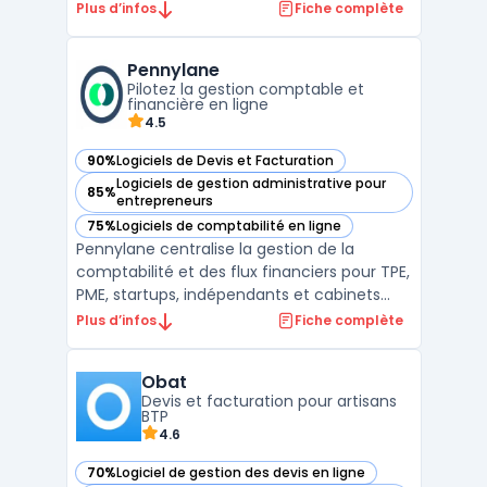
moyennes entreprises. Avec ses
Plus d’infos
Fiche complète
fonctionnalités avancées, il permet une
gestion efficace des comptes clients et
Pennylane
fournisseurs, la gestion des stocks, la
Pilotez la gestion comptable et
facturation, la gestion des salaires et le ...
financière en ligne
4.5
90%
Logiciels de Devis et Facturation
— voir Pennylane dans cette catégorie
Logiciels de gestion administrative pour
85%
— voir Pennylane dans cette catégorie
entrepreneurs
75%
Logiciels de comptabilité en ligne
— voir Pennylane dans cette catégorie
Pennylane centralise la gestion de la
comptabilité et des flux financiers pour TPE,
PME, startups, indépendants et cabinets
d’expertise comptable. La plateforme SaaS
Plus d’infos
Fiche complète
traite le suivi des flux, permet la collecte
centralisée des justificatifs, la gestion des
Obat
accès collaboratifs pour clients et experts ...
Devis et facturation pour artisans
BTP
4.6
70%
Logiciel de gestion des devis en ligne
— voir Obat dans cette catégorie