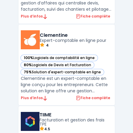
gestion d’affaires qui centralise devis,
facturation, suivi des chantiers et pilotage
financier au sein d’un erp btp accessible en
Plus d’infos
Fiche complète
ligne. L’outil couvre le cycle complet :
chiffrage, CRM, achats, stocks, pointage RH
et reporting, avec une approche conçue
Clementine
pour ...
Expert-comptable en ligne pour
4
100%
Logiciels de comptabilité en ligne
— voir Clementine dans cette catégorie
80%
Logiciels de Devis et Facturation
— voir Clementine dans cette catégorie
75%
Solution d'expert-comptable en ligne
— voir Clementine dans cette catégorie
Clementine est un expert-comptable en
ligne conçu pour les entrepreneurs. Cette
solution en ligne offre une gestion
comptable simplifiée, permettant la
Plus d’infos
Fiche complète
synchronisation bancaire, la facturation, le
suivi en temps réel des indicateurs clés et
TIIME
la création de bilans comptables certifiés.
Facturation et gestion des frais
Fort de plus de ...
TPE
4.5