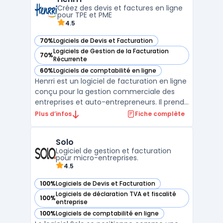
et précise des coûts, grâce à une base de d
Créez des devis et factures en ligne
...
pour TPE et PME
4.5
70%
Logiciels de Devis et Facturation
— voir Henrri dans cette catégorie
Logiciels de Gestion de la Facturation
70%
— voir Henrri dans cette catégorie
Récurrente
60%
Logiciels de comptabilité en ligne
— voir Henrri dans cette catégorie
Henrri est un logiciel de facturation en ligne
conçu pour la gestion commerciale des
entreprises et auto-entrepreneurs. Il prend
en compte les besoins concrets des TPE,
Plus d’infos
Fiche complète
PME, artisans, freelances, associations et
experts-comptables, en lien avec la
Solo
réglementation française, y compris la
Logiciel de gestion et facturation
conformité an ...
pour micro-entreprises.
4.5
100%
Logiciels de Devis et Facturation
— voir Solo dans cette catégorie
Logiciels de déclaration TVA et fiscalité
100%
— voir Solo dans cette catégorie
entreprise
100%
Logiciels de comptabilité en ligne
— voir Solo dans cette catégorie