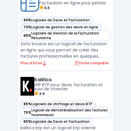
Facturation en ligne pour petites
des factures fournisseurs ...
4,6
90%
Logiciels de Devis et Facturation
— voir Zoho Invoice dans cette catégorie
70%
Logiciel de gestion des devis en ligne
— voir Zoho Invoice dans cette catégorie
Logiciels de Gestion de la Facturation
65%
— voir Zoho Invoice dans cette catégorie
Récurrente
Zoho Invoice est un logiciel de facturation
en ligne qui vous permet de créer des
factures professionnelles en quelques
minutes. Il offre également la possibilité de
Plus d’infos
Fiche complète
créer des devis et de les convertir en
factures en un seul clic. Zoho Invoice
Kalitics
propose des fonctionnalités telles que la
ERP BTP pour devis, facturation et
gestion des pa ...
suivi de chantier.
4.9
85%
Logiciels de chiffrage et devis BTP
— voir Kalitics dans cette catégorie
Logiciel de dématérialisation des factures
75%
— voir Kalitics dans cette catégorie
fournisseurs
65%
Logiciels de Devis et Facturation
— voir Kalitics dans cette catégorie
kalitics btp est un logiciel btp orienté