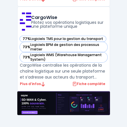
du cycle locatif : création de fiches biens,
indexation des locataires, gestion des
contrats, automatisation des documents
CargoWise
réglement ...
Pilotez vos opérations logistiques sur
une plateforme unique
77%
Logiciels TMS pour la gestion du transport
— voir CargoWise dans cette catégorie
Logiciels BPM de gestion des processus
73%
— voir CargoWise dans cette catégorie
métier
Logiciels WMS (Warehouse Management
73%
— voir CargoWise dans cette catégorie
System)
CargoWise centralise les opérations de la
chaîne logistique sur une seule plateforme
et s’adresse aux acteurs du transport
international. Dans un contexte où la
Plus d’infos
Fiche complète
gestion multi-sites, le respect des
réglementations et le suivi des expéditions
exigent une coordination, CargoWise relie
les différents do ...