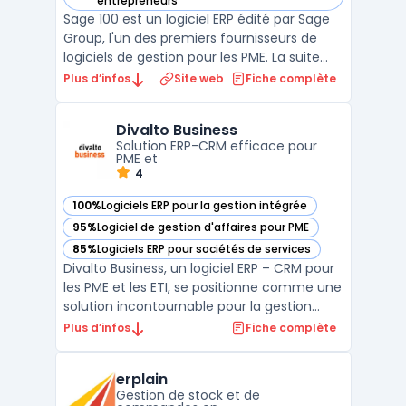
entrepreneurs
Sage 100 est un logiciel ERP édité par Sage
Group, l'un des premiers fournisseurs de
logiciels de gestion pour les PME. La suite
couvre la comptabilité générale, la gestion
Plus d’infos
Site web
Fiche complète
commerciale (devis, commandes,
facturation), la gestion de trésorerie et la
Divalto Business
paie dans un environnement intégré.
Solution ERP-CRM efficace pour
Disponible en m ...
PME et
4
100%
Logiciels ERP pour la gestion intégrée
— voir Divalto Business dans cette catégorie
95%
Logiciel de gestion d'affaires pour PME
— voir Divalto Business dans cette catégorie
85%
Logiciels ERP pour sociétés de services
— voir Divalto Business dans cette catégorie
Divalto Business, un logiciel ERP – CRM pour
les PME et les ETI, se positionne comme une
solution incontournable pour la gestion
d'entreprise. Conçu pour améliorer
Plus d’infos
Fiche complète
l'efficacité opérationnelle, ce logiciel
intègre des fonctionnalités
erplain
d'automatisation des processus d'affaires,
Gestion de stock et de
rendant les tâches admin ...