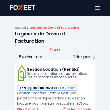
Ouver
Accueil
Logiciels de Devis et Facturation
Logiciels de Devis et
Facturation
Filtres
84 résultats
Trier par
Gestion Location (Rentila)
Gérez vos locations et automatisez
vos démarches immobilières
54%
Logiciels de Devis et Facturation
— voir Gestion Location (Rentila) dans cette catégorie
Gestion Location (Rentila) est une
plateforme en ligne dédiée à la gestion
locative pour bailleurs particuliers, SCI ou
petites sociétés. L’outil centralise les étapes
Plus d’infos
Fiche complète