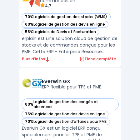
commandes en
4,7
70%
Logiciels de gestion des stocks (WMS)
— voir erplain dans cette catégorie
60%
Logiciel de gestion des devis en ligne
— voir erplain dans cette catégorie
55%
Logiciels de Devis et Facturation
— voir erplain dans cette catégorie
erplain est une solution cloud de gestion de
stocks et de commandes conçue pour les
PME. Cette ERP - Enterprise Resource
Planning offre une interface intuitive ainsi
Plus d’infos
Fiche complète
qu'une intégration facile avec des services
de vente en ligne tels que Shopify, Magento
et WooCommerce. Avec erplain, vous
Everwin GX
pouvez gére ...
ERP flexible pour TPE et PME
Logiciel de gestion des congés et
80%
— voir Everwin GX dans cette catégorie
absences
75%
Logiciel de gestion des devis en ligne
— voir Everwin GX dans cette catégorie
70%
Logiciel de gestion d'affaires pour PME
— voir Everwin GX dans cette catégorie
Everwin GX est un logiciel ERP conçu
spécialement pour les TPE et PME de