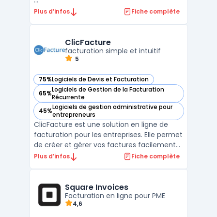
...
Plus d’infos
Fiche complète
ClicFacture
facturation simple et intuitif
5
75%
Logiciels de Devis et Facturation
— voir ClicFacture dans cette catégorie
Logiciels de Gestion de la Facturation
65%
— voir ClicFacture dans cette catégorie
Récurrente
Logiciels de gestion administrative pour
45%
— voir ClicFacture dans cette catégorie
entrepreneurs
ClicFacture est une solution en ligne de
facturation pour les entreprises. Elle permet
de créer et gérer vos factures facilement
et rapidement. ClicFacture offre des
Plus d’infos
Fiche complète
fonctionnalités telles que la création de
devis, la gestion des paiements et des
clients. Avec ClicFacture, vous pouvez
Square Invoices
suivre l'évolu ...
Facturation en ligne pour PME
4,6