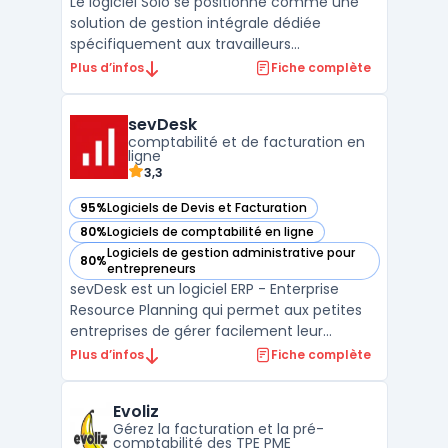
Le logiciel Solo se positionne comme une
solution de gestion intégrale dédiée
spécifiquement aux travailleurs
indépendants sous le régime de la micro-
Plus d’infos
Fiche complète
entreprise. Cet outil gestion solopreneur
centralise l’ensemble des tâches
sevDesk
administratives obligatoires, de la création
comptabilité et de facturation en
des documents commerciaux au s ...
ligne
3,3
95%
Logiciels de Devis et Facturation
— voir sevDesk dans cette catégorie
80%
Logiciels de comptabilité en ligne
— voir sevDesk dans cette catégorie
Logiciels de gestion administrative pour
80%
— voir sevDesk dans cette catégorie
entrepreneurs
sevDesk est un logiciel ERP - Enterprise
Resource Planning qui permet aux petites
entreprises de gérer facilement leur
comptabilité et leurs finances. Il offre une
Plus d’infos
Fiche complète
interface utilisateur simple et intuitive pour
effectuer des tâches telles que les
Evoliz
factures, les paiements, les devis et la
Gérez la facturation et la pré-
gestion de l ...
comptabilité des TPE PME