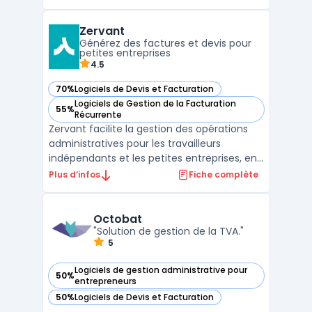
comptables, via une plateforme française
web et mobile. L’obligation réglementaire
Zervant
entourant la facture numérique modifie
Générez des factures et devis pour
l'organisation des cabinets ...
petites entreprises
4.5
70%
Logiciels de Devis et Facturation
— voir Zervant dans cette catégorie
Logiciels de Gestion de la Facturation
55%
— voir Zervant dans cette catégorie
Récurrente
Zervant facilite la gestion des opérations
administratives pour les travailleurs
indépendants et les petites entreprises, en
couvrant l’édition de documents
Plus d’infos
Fiche complète
commerciaux, la planification des
paiements et l’exportation des données
comptables. L’outil prend en charge des
Octobat
tâches telles que la gestion d ...
"Solution de gestion de la TVA."
5
Logiciels de gestion administrative pour
50%
— voir Octobat dans cette catégorie
entrepreneurs
50%
Logiciels de Devis et Facturation
— voir Octobat dans cette catégorie