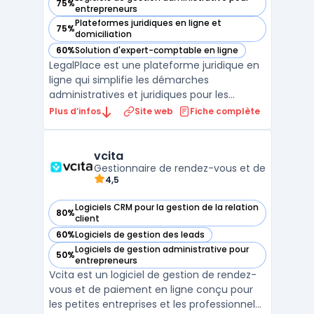
75%
— voir LegalPlace dans cette catégorie
entrepreneurs
Plateformes juridiques en ligne et
75%
— voir LegalPlace dans cette catégorie
domiciliation
60%
Solution d'expert-comptable en ligne
— voir LegalPlace dans cette catégorie
LegalPlace est une plateforme juridique en
ligne qui simplifie les démarches
administratives et juridiques pour les
entrepreneurs, professionnels et
Plus d’infos
Site web
Fiche complète
particuliers. Elle propose des solutions clé en
main pour la création d'entreprise en ligne,
la domiciliation d'entreprise, la gestion des
vcita
Gestionnaire de rendez-vous et de
contrats et ...
4,5
Logiciels CRM pour la gestion de la relation
80%
— voir vcita dans cette catégorie
client
60%
Logiciels de gestion des leads
— voir vcita dans cette catégorie
Logiciels de gestion administrative pour
50%
— voir vcita dans cette catégorie
entrepreneurs
Vcita est un logiciel de gestion de rendez-
vous et de paiement en ligne conçu pour
les petites entreprises et les professionnels