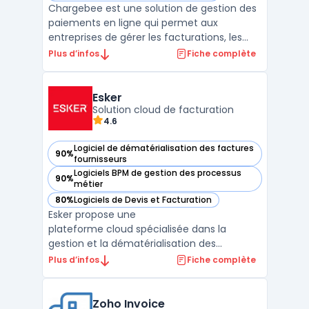
Chargebee est une solution de gestion des
paiements en ligne qui permet aux
entreprises de gérer les facturations, les
abonnements et les paiements récurrents
Plus d’infos
Fiche complète
de manière transparente. Il fournit une
plateforme de gestion complète qui peut
être facilement intégrée aux systèmes
Esker
existants pour automati ...
Solution cloud de facturation
4.6
Logiciel de dématérialisation des factures
90%
— voir Esker dans cette catégorie
fournisseurs
Logiciels BPM de gestion des processus
90%
— voir Esker dans cette catégorie
métier
80%
Logiciels de Devis et Facturation
— voir Esker dans cette catégorie
Esker propose une
plateforme cloud spécialisée dans la
gestion et la dématérialisation des
factures, conformément aux nouvelles
Plus d’infos
Fiche complète
réglementations de la facturation
électronique obligatoire. Le logiciel permet
d'automatiser le traitement et l'émission
Zoho Invoice