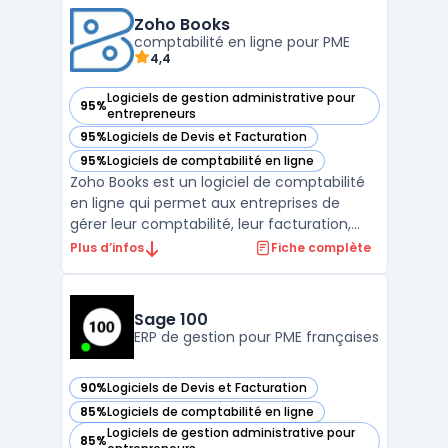
des chantiers. Ce progiciel facilite la
production de documents conformes aux
Zoho Books
régleme ...
comptabilité en ligne pour PME
4,4
Logiciels de gestion administrative pour
95%
— voir Zoho Books dans cette catégorie
entrepreneurs
95%
Logiciels de Devis et Facturation
— voir Zoho Books dans cette catégorie
95%
Logiciels de comptabilité en ligne
— voir Zoho Books dans cette catégorie
Zoho Books est un logiciel de comptabilité
en ligne qui permet aux entreprises de
gérer leur comptabilité, leur facturation,
leur gestion de stock, leur reporting
Plus d’infos
Fiche complète
financier et bien plus encore. Avec Zoho
Books, les entreprises peuvent automatiser
leurs tâches administratives et financières,
Sage 100
comme l' ...
ERP de gestion pour PME françaises
90%
Logiciels de Devis et Facturation
— voir Sage 100 dans cette catégorie
85%
Logiciels de comptabilité en ligne
— voir Sage 100 dans cette catégorie
Logiciels de gestion administrative pour
85%
— voir Sage 100 dans cette catégorie