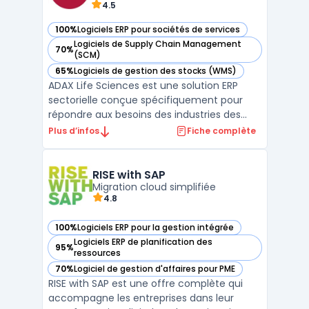
4.5
100%
Logiciels ERP pour sociétés de services
— voir ADAX Life Sciences dans cette catégorie
Logiciels de Supply Chain Management
70%
— voir ADAX Life Sciences dans cette catégorie
(SCM)
65%
Logiciels de gestion des stocks (WMS)
— voir ADAX Life Sciences dans cette catégorie
ADAX Life Sciences est une solution ERP
sectorielle conçue spécifiquement pour
répondre aux besoins des industries des
sciences de la vie, telles que la pharmacie,
Plus d’infos
Fiche complète
la biotechnologie et les dispositifs
médicaux. S'appuyant sur la plateforme
Microsoft Dynamics 365, ce logiciel assure
RISE with SAP
une gestion centr ...
Migration cloud simplifiée
4.8
100%
Logiciels ERP pour la gestion intégrée
— voir RISE with SAP dans cette catégorie
Logiciels ERP de planification des
95%
— voir RISE with SAP dans cette catégorie
ressources
70%
Logiciel de gestion d'affaires pour PME
— voir RISE with SAP dans cette catégorie
RISE with SAP est une offre complète qui
accompagne les entreprises dans leur