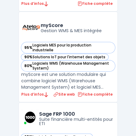
sein des entreprises de pointe. Cette
Plus d’infos
Fiche complète
solution permet de centraliser et d'exploiter
la gestion de données techniques
complexes tout au long du cycle de vie des
myScore
produits. En unifiant les ...
Gestion WMS & MES intégrée
Logiciels MES pour la production
95%
— voir myScore dans cette catégorie
industrielle
90%
Solutions IoT pour l'internet des objets
— voir myScore dans cette catégorie
Logiciels WMS (Warehouse Management
80%
— voir myScore dans cette catégorie
System)
myScore est une solution modulaire qui
combine logiciel WMS (Warehouse
Management System) et logiciel MES
(Manufacturing Execution System) sur une
Plus d’infos
Site web
Fiche complète
plateforme commune. Développé par
Atelog 2i, il couvre les opérations d'entrepôt
(réceptions, stockage, préparation de
Sage FRP 1000
commandes, expéditions) et le pilo ...
Suite financière multi-entités pour
ETI