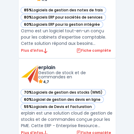
85%
Logiciels de gestion des notes de frais
— voir Ozmo dans cette catégorie
80%
Logiciels ERP pour sociétés de services
— voir Ozmo dans cette catégorie
60%
Logiciels ERP pour la gestion intégrée
— voir Ozmo dans cette catégorie
Ozmo est un logiciel tout-en-un conçu
pour les cabinets d’expertise comptable.
Cette solution répond aux besoins
spécifiques des experts-comptables en
Plus d’infos
Fiche complète
centralisant la gestion des dossiers clients,
l’automatisation des processus
erplain
administratifs et la conformité légale. Avec
Gestion de stock et de
son interface intuitive, Oz ...
commandes en
4,7
70%
Logiciels de gestion des stocks (WMS)
— voir erplain dans cette catégorie
60%
Logiciel de gestion des devis en ligne
— voir erplain dans cette catégorie
55%
Logiciels de Devis et Facturation
— voir erplain dans cette catégorie
erplain est une solution cloud de gestion de
stocks et de commandes conçue pour les
PME. Cette ERP - Enterprise Resource
Planning offre une interface intuitive ainsi
Plus d’infos
Fiche complète