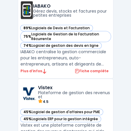
pharmacie, la cosmétique et le commerce
IABAKO
intègre nati ...
Gérez devis, stocks et factures pour
petites entreprises
89%
Logiciels de Devis et Facturation
— voir IABAKO dans cette catégorie
Logiciels de Gestion de la Facturation
75%
— voir IABAKO dans cette catégorie
Récurrente
74%
Logiciel de gestion des devis en ligne
— voir IABAKO dans cette catégorie
IABAKO centralise la gestion commerciale
pour les entrepreneurs, auto-
entrepreneurs, artisans et dirigeants de
petites entreprises. Ce logiciel propose une
Plus d’infos
Fiche complète
interface unique pour la création de devis,
la gestion des commandes, la facturation
Vistex
électronique, le suivi des achats et la
Plateforme de gestion des revenus
gestion des stocks. ...
et
4.5
45%
Logiciel de gestion d'affaires pour PME
— voir Vistex dans cette catégorie
45%
Logiciels ERP pour la gestion intégrée
— voir Vistex dans cette catégorie
Vistex est une plateforme complète de