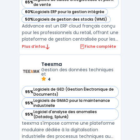
65%
— voir Addvance Solutions dans cette catégorie
de vente
60%
Logiciels ERP pour la gestion intégrée
— voir Addvance Solutions dans cette catégorie
50%
Logiciels de gestion des stocks (WMS)
— voir Addvance Solutions dans cette catégorie
Addvance est un ERP cloud français conçu
pour les professionnels du retail, offrant une
plateforme de gestion centralisée pour les
magasins et les franchises. Ce système de
Plus d’infos
Fiche complète
caisse intègre nativement toutes les
opérations critiques d’un point de vente
Teexma
moderne, de l’encaissement à la gestion
Gestion des données techniques
des stock ...
et
4
Logiciels de GED (Gestion Électronique de
95%
— voir Teexma dans cette catégorie
Documents)
Logiciels de GMAO pour la maintenance
95%
— voir Teexma dans cette catégorie
industrielle
Logiciel d'analyse des anomalies
95%
— voir Teexma dans cette catégorie
(Datadog, Splunk)
teexma s'impose comme une plateforme
modulaire dédiée à la digitalisation
industrielle des processus techniques au