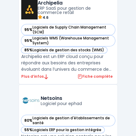
Archipelia
collaboratifs, cette plateforme permet
ERP SaaS pour gestion de
d’aligner la dem ...
commerce retail
4.6
Logiciels de Supply Chain Management
95%
— voir Archipelia dans cette catégorie
(SCM)
Logiciels WMS (Warehouse Management
95%
— voir Archipelia dans cette catégorie
System)
85%
Logiciels de gestion des stocks (WMS)
— voir Archipelia dans cette catégorie
Archipelia est un ERP cloud conçu pour
répondre aux besoins des entreprises
évoluant dans l’univers du commerce de
détail, avec une approche centrée sur la
Plus d’infos
Fiche complète
gestion omnicanale. Grâce à sa couverture
fonctionnelle, il permet d’unifier les
processus de vente, de stock, de logistique
Netsoins
et de relation clie ...
Logiciel pour ephad
Logiciels de gestion d'établissements de
80%
— voir Netsoins dans cette catégorie
santé
55%
Logiciels ERP pour la gestion intégrée
— voir Netsoins dans cette catégorie