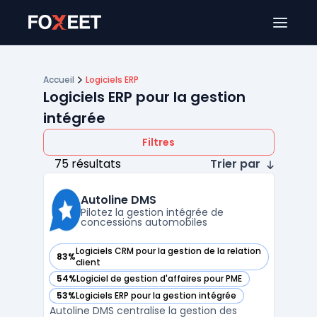
Ouver
Accueil
Logiciels ERP
Logiciels ERP pour la gestion
intégrée
Filtres
75 résultats
Trier par
Autoline DMS
Pilotez la gestion intégrée de
concessions automobiles
Logiciels CRM pour la gestion de la relation
83%
— voir Autoline DMS dans cette catégorie
client
54%
Logiciel de gestion d'affaires pour PME
— voir Autoline DMS dans cette catégorie
53%
Logiciels ERP pour la gestion intégrée
— voir Autoline DMS dans cette catégorie
Autoline DMS centralise la gestion des