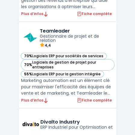
gestion des revenus d’entreprise qui aide
les organisations à optimiser leurs
stratégies de tarification, de promotions, et
Plus d’infos
Fiche complète
de gestion des incitations. Conçue pour
répondre aux besoins des entreprises
Teamleader
complexes, elle permet de gérer
Gestionnaire de projet et de
efficacement les droits, rede ...
relation
4,4
70%
Logiciels ERP pour sociétés de services
— voir Teamleader dans cette catégorie
Logiciels de gestion de projet pour
70%
— voir Teamleader dans cette catégorie
entreprises
55%
Logiciels ERP pour la gestion intégrée
— voir Teamleader dans cette catégorie
Marketing automation est un élément clé
pour maximiser l'efficacité des équipes de
vente et de marketing, et Teamleader le
facilite grandement. Avec cet outil en ligne,
Plus d’infos
Fiche complète
vous pouvez centraliser toutes vos données
clients, facturer rapidement et facilement,
gérer vos projets, automatiser vos tâches
Divalto Industry
ad ...
ERP Industriel pour Optimisation et