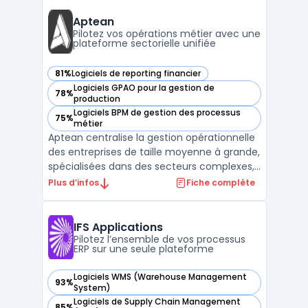
visibilité immédiate sur leurs flux, avec un
accès direct à des reportings ER ...
Aptean
Pilotez vos opérations métier avec une
plateforme sectorielle unifiée
81%
Logiciels de reporting financier
— voir Aptean dans cette catégorie
Logiciels GPAO pour la gestion de
78%
— voir Aptean dans cette catégorie
production
Logiciels BPM de gestion des processus
75%
— voir Aptean dans cette catégorie
métier
Aptean centralise la gestion opérationnelle
des entreprises de taille moyenne à grande,
spécialisées dans des secteurs complexes,
en connectant la plateforme logicielle
Plus d’infos
Fiche complète
d’entreprise AppCentral à des outils métier
spécifiques. Le produit est destiné aux
organisations confrontées à la
IFS Applications
multiplication d ...
Pilotez l’ensemble de vos processus
ERP sur une seule plateforme
Logiciels WMS (Warehouse Management
93%
— voir IFS Applications dans cette catégorie
System)
Logiciels de Supply Chain Management
85%