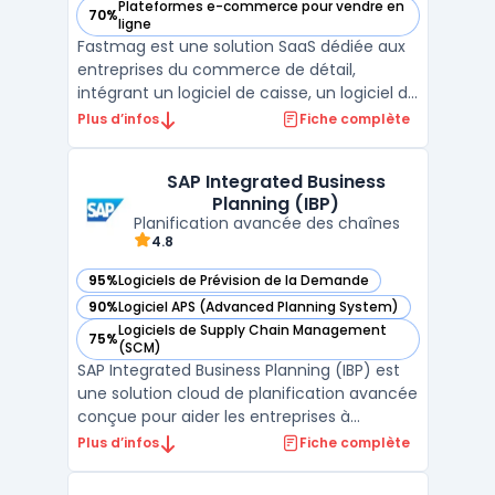
Plateformes e-commerce pour vendre en
70%
— voir Fastmag dans cette catégorie
ligne
Fastmag est une solution SaaS dédiée aux
entreprises du commerce de détail,
intégrant un logiciel de caisse, un logiciel de
gestion de stock et un logiciel de gestion
Plus d’infos
Fiche complète
commerciale. Il permet aux commerçants
et enseignes de gérer efficacement leurs
SAP Integrated Business
points de vente, en optimisant les stocks,
Planning (IBP)
les transa ...
Planification avancée des chaînes
4.8
95%
Logiciels de Prévision de la Demande
— voir SAP Integrated Business Planning (IBP) dans cette c
90%
Logiciel APS (Advanced Planning System)
— voir SAP Integrated Business Planning (IBP) dans cette c
Logiciels de Supply Chain Management
75%
— voir SAP Integrated Business Planning (IBP) dans cette c
(SCM)
SAP Integrated Business Planning (IBP) est
une solution cloud de planification avancée
conçue pour aider les entreprises à
optimiser leurs processus stratégiques,
Plus d’infos
Fiche complète
opérationnels et financiers. En intégrant des
données en temps réel et des outils