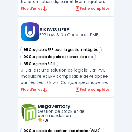
transformation digitale et leur migration
vers le cloud. Conçue pour simplifier et
Plus d’infos
Fiche complète
accélérer l’adoption de SAP S/4HANA Cloud,
cette solution propose des outils, des
services et des méthodologies adaptés aux
SIKIWIS UERP
besoins spécifi ...
ERP Low & No Code pour PME
95%
Logiciels ERP pour la gestion intégrée
— voir SIKIWIS UERP dans cette catégorie
90%
Logiciels de paie et fiches de paie
— voir SIKIWIS UERP dans cette catégorie
85%
Logiciels SIRH
— voir SIKIWIS UERP dans cette catégorie
U-ERP est une solution de logiciel ERP PME
modulaire et ERP composable développée
par l'éditeur Sikiwis. Conçue spécifiquement
pour les petites et moyennes entreprises,
Plus d’infos
Fiche complète
cette plateforme low code et erp no code
permet de digitaliser l'ensemble des
Megaventory
processus métier au sein d'une
Gestion de stock et de
architecture unifiée. ...
commandes en
4,5
90%
Logiciels de gestion des stocks (WMS)