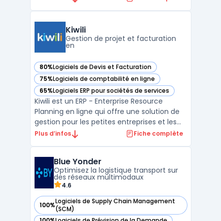
qu'une intégration facile avec des services
de vente en ligne tels que Shopify, Magento
et WooCommerce. Avec erplain, vous
Kiwili
pouvez gére ...
Gestion de projet et facturation
en
80%
Logiciels de Devis et Facturation
— voir Kiwili dans cette catégorie
75%
Logiciels de comptabilité en ligne
— voir Kiwili dans cette catégorie
65%
Logiciels ERP pour sociétés de services
— voir Kiwili dans cette catégorie
Kiwili est un ERP - Enterprise Resource
Planning en ligne qui offre une solution de
gestion pour les petites entreprises et les
travailleurs autonomes. Kiwili permet une
Plus d’infos
Fiche complète
gestion complète de la facturation, de la
comptabilité et des projets, ainsi que la
Blue Yonder
création de devis, la gestion de stock et la g
Optimisez la logistique transport sur
...
des réseaux multimodaux
4.6
Logiciels de Supply Chain Management
100%
— voir Blue Yonder dans cette catégorie
(SCM)
100%
Logiciels de Prévision de la Demande