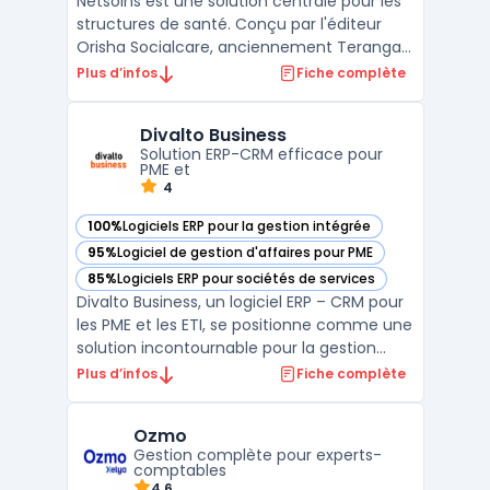
Netsoins est une solution centrale pour les
structures de santé. Conçu par l'éditeur
Orisha Socialcare, anciennement Teranga
Software, ce logiciel médico-social aide les
Plus d’infos
Fiche complète
professionnels dans la gestion
d'établissement. Il centralise les données
Divalto Business
médicales sur une interface unique. La
Solution ERP-CRM efficace pour
plateforme facili ...
PME et
4
100%
Logiciels ERP pour la gestion intégrée
— voir Divalto Business dans cette catégorie
95%
Logiciel de gestion d'affaires pour PME
— voir Divalto Business dans cette catégorie
85%
Logiciels ERP pour sociétés de services
— voir Divalto Business dans cette catégorie
Divalto Business, un logiciel ERP – CRM pour
les PME et les ETI, se positionne comme une
solution incontournable pour la gestion
d'entreprise. Conçu pour améliorer
Plus d’infos
Fiche complète
l'efficacité opérationnelle, ce logiciel
intègre des fonctionnalités
Ozmo
d'automatisation des processus d'affaires,
Gestion complète pour experts-
rendant les tâches admin ...
comptables
4.6