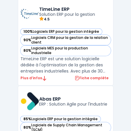
entreprises à optimiser leurs processus
logistiques en centralisant la gestion des
TimeLine ERP
stocks, en automatisant ...
Solution ERP pour la gestion
4.5
100%
Logiciels ERP pour la gestion intégrée
— voir TimeLine ERP dans cette catégorie
Logiciels CRM pour la gestion de la relation
90%
— voir TimeLine ERP dans cette catégorie
client
Logiciels MES pour la production
80%
— voir TimeLine ERP dans cette catégorie
industrielle
TimeLine ERP est une solution logicielle
dédiée à l'optimisation de la gestion des
entreprises industrielles. Avec plus de 30
ans d'expérience, notre logiciel ERP propose
Plus d’infos
Fiche complète
des fonctionnalités modulaires telles que la
gestion de la production (GPAO), la
traçabilité, le contrôle qualité et
Abas ERP
l'automatisa ...
ERP : Solution Agile pour l'Industrie
85%
Logiciels ERP pour la gestion intégrée
— voir Abas ERP dans cette catégorie
Logiciels de Supply Chain Management
80%
— voir Abas ERP dans cette catégorie
(SCM)