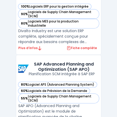
100%
Logiciels ERP pour la gestion intégrée
— voir Divalto Industry dans cette catégorie
Logiciels de Supply Chain Management
90%
— voir Divalto Industry dans cette catégorie
(SCM)
Logiciels MES pour la production
80%
— voir Divalto Industry dans cette catégorie
industrielle
Divalto Industry est une solution ERP
complète, spécialement conçue pour
répondre aux besoins complexes de
l'industrie. Elle intègre une gestion avancée
Plus d’infos
Fiche complète
de la planification de production,
permettant une optimisation stratégique
et une surveillance efficace de la
SAP Advanced Planning and
Optimization (SAP APO)
production. Cette solution assure une ...
Planification SCM intégrée à SAP ERP
80%
Logiciel APS (Advanced Planning System)
— voir SAP Advanced Planning and Optimization (SAP APO) 
60%
Logiciels de Prévision de la Demande
— voir SAP Advanced Planning and Optimization (SAP APO) 
Logiciels de Supply Chain Management
55%
— voir SAP Advanced Planning and Optimization (SAP APO) 
(SCM)
SAP APO (Advanced Planning and
Optimization) est le module de
planification avancée de la chaîne