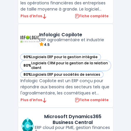
les opérations financières des entreprises
de taille moyenne à grande. Le logiciel
prend en charge la gestion de la
Plus d’infos
Fiche complète
comptabilité, simplifie le suivi des dépenses
et le traitement du bilan. Son
fonctionnement en mode cloud adapte la
Infologic Copilote
coordination à des environ ...
ERP agroalimentaire et industrie
4.5
90%
Logiciels ERP pour la gestion intégrée
— voir Infologic Copilote dans cette catégorie
Logiciels CRM pour la gestion de la relation
80%
— voir Infologic Copilote dans cette catégorie
client
80%
Logiciels ERP pour sociétés de services
— voir Infologic Copilote dans cette catégorie
Infologic Copilote est un ERP conçu pour
répondre aux besoins des secteurs tels que
l'agroalimentaire, les cosmétiques et
l'horticulture. Ce logiciel intègre les
Plus d’infos
Fiche complète
spécificités de chaque filière, notamment
la gestion des volailles, des produits laitiers,
Microsoft Dynamics365
des céréales, ainsi que d'autres domaines
Business Central
clés ...
ERP cloud pour PME, gestion finances