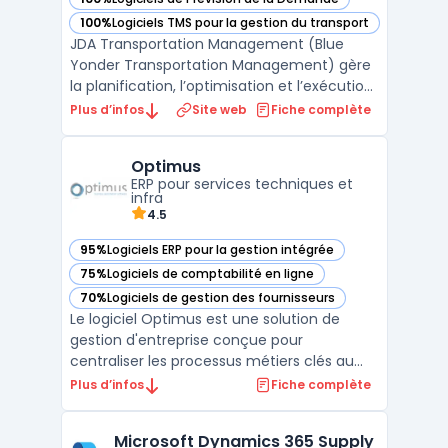
— voir Blue Yonder dans cette catégorie
100%
Logiciels TMS pour la gestion du transport
— voir Blue Yonder dans cette catégorie
JDA Transportation Management (Blue
Yonder Transportation Management) gère
la planification, l’optimisation et l’exécution
des transports dans des réseaux mondiaux
Plus d’infos
Site web
Fiche complète
multimodaux. Les directions logistiques de
grandes entreprises rencontrent souvent
Optimus
des contraintes de coûts, de disponibilité de
ERP pour services techniques et
capacit ...
infra
4.5
95%
Logiciels ERP pour la gestion intégrée
— voir Optimus dans cette catégorie
75%
Logiciels de comptabilité en ligne
— voir Optimus dans cette catégorie
70%
Logiciels de gestion des fournisseurs
— voir Optimus dans cette catégorie
Le logiciel Optimus est une solution de
gestion d'entreprise conçue pour
centraliser les processus métiers clés au
sein d’une plateforme unique. Accessible
Plus d’infos
Fiche complète
en mode ERP cloud, il permet une gestion
fluide et continue des opérations grâce à
Microsoft Dynamics 365 Supply
son interface intuitive et ses modules