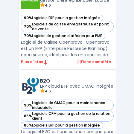
projets et les tâches, fac ...
gestion d'entreprise open source
4,6
90%
Logiciels ERP pour la gestion intégrée
— voir Openbravo dans cette catégorie
Logiciels de caisse enregistreuse et point
70%
— voir Openbravo dans cette catégorie
de vente
70%
Logiciel de gestion d'affaires pour PME
— voir Openbravo dans cette catégorie
Logiciel de Caisse Openbravo : Openbravo
est un ERP (Enterprise Resource Planning)
open source, idéal pour les entreprises de
petite et moyenne taille. Il permet de gérer
Plus d’infos
Fiche complète
la distribution, la vente au détail, les chaînes
de restauration rapide et les entreprises
franchisées. Openbravo : est le choi ...
B2O
ERP cloud BTP avec GMAO intégrée
4.6
Logiciels de GMAO pour la maintenance
90%
— voir B2O dans cette catégorie
industrielle
Logiciels CRM pour la gestion de la relation
85%
— voir B2O dans cette catégorie
client
85%
Logiciels ERP pour la gestion intégrée
— voir B2O dans cette catégorie
Le logiciel B2O est une solution conçue pour