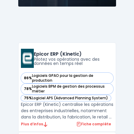
Epicor ERP (Kinetic)
Pilotez vos opérations avec des
données en temps réel
Logiciels GPAO pour la gestion de
86%
— voir Epicor ERP (Kinetic) dans cette catégorie
production
Logiciels BPM de gestion des processus
78%
— voir Epicor ERP (Kinetic) dans cette catégorie
métier
75%
Logiciel APS (Advanced Planning System)
— voir Epicor ERP (Kinetic) dans cette catégorie
Epicor ERP (Kinetic) centralise les opérations
des entreprises industrielles, notamment
dans la distribution, la fabrication, le retail et
les matériaux de construction. Le logiciel
Plus d’infos
Fiche complète
s’adresse aux acteurs ayant besoin d’une