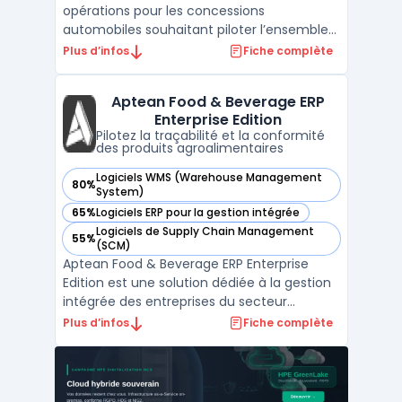
opérations pour les concessions
automobiles souhaitant piloter l’ensemble
du cycle métier, depuis la prospection
Plus d’infos
Fiche complète
commerciale jusqu’au suivi après-vente,
dans un environnement multi-site et multi-
Aptean Food & Beverage ERP
marque. Le secteur de la distribution
Enterprise Edition
automobile est confronté à l ...
Pilotez la traçabilité et la conformité
des produits agroalimentaires
Logiciels WMS (Warehouse Management
80%
— voir Aptean Food & Beverage ERP Enterprise Edition dans 
System)
65%
Logiciels ERP pour la gestion intégrée
— voir Aptean Food & Beverage ERP Enterprise Edition dans 
Logiciels de Supply Chain Management
55%
— voir Aptean Food & Beverage ERP Enterprise Edition dans 
(SCM)
Aptean Food & Beverage ERP Enterprise
Edition est une solution dédiée à la gestion
intégrée des entreprises du secteur
agroalimentaire, notamment celles
Plus d’infos
Fiche complète
relevant de la catégorie ERP
agroalimentaire. Elle s’adresse aux
fabricants, producteurs et distributeurs
opérant sur plusieurs sites ou marché ...