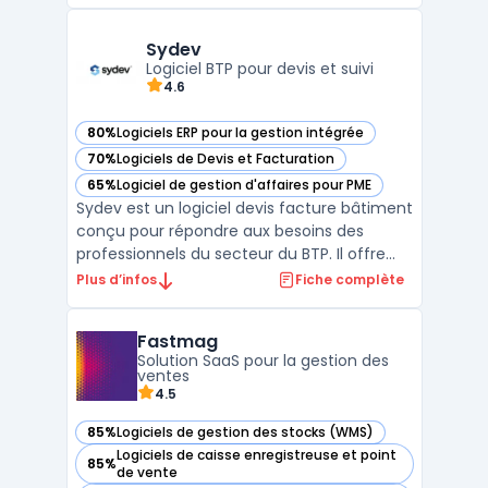
production et l'ordonnancement détaillé
des ressources. Elle aide les entreprises à
gérer efficacement leurs processus de
Sydev
fabrication complexes en te ...
Logiciel BTP pour devis et suivi
4.6
80%
Logiciels ERP pour la gestion intégrée
— voir Sydev dans cette catégorie
70%
Logiciels de Devis et Facturation
— voir Sydev dans cette catégorie
65%
Logiciel de gestion d'affaires pour PME
— voir Sydev dans cette catégorie
Sydev est un logiciel devis facture bâtiment
conçu pour répondre aux besoins des
professionnels du secteur du BTP. Il offre
une solution centralisée pour la gestion des
Plus d’infos
Fiche complète
devis, des factures et du suivi administratif
des chantiers. Ce progiciel facilite la
Fastmag
production de documents conformes aux
Solution SaaS pour la gestion des
régleme ...
ventes
4.5
85%
Logiciels de gestion des stocks (WMS)
— voir Fastmag dans cette catégorie
Logiciels de caisse enregistreuse et point
85%
— voir Fastmag dans cette catégorie
de vente