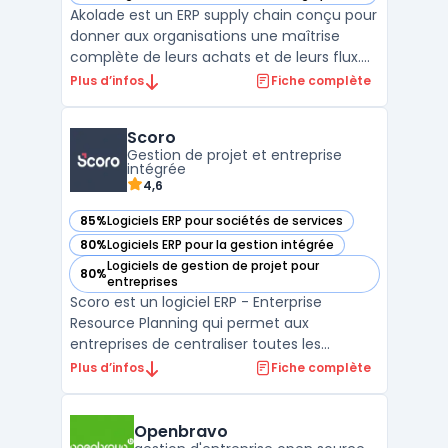
— voir Akolade dans cette catégorie
Akolade est un ERP supply chain conçu pour
donner aux organisations une maîtrise
complète de leurs achats et de leurs flux.
Plus qu’un outil de gestion, il structure les
Plus d’infos
Fiche complète
processus, fiabilise les données et offre une
vision en temps réel des engagements, des
Scoro
stocks et de la performance. Adapté aux en
Gestion de projet et entreprise
...
intégrée
4,6
85%
Logiciels ERP pour sociétés de services
— voir Scoro dans cette catégorie
80%
Logiciels ERP pour la gestion intégrée
— voir Scoro dans cette catégorie
Logiciels de gestion de projet pour
80%
— voir Scoro dans cette catégorie
entreprises
Scoro est un logiciel ERP - Enterprise
Resource Planning qui permet aux
entreprises de centraliser toutes les
données de leur entreprise et de gérer
Plus d’infos
Fiche complète
l'ensemble de leurs processus métiers en
un seul endroit. Avec Scoro, vous pouvez
suivre votre pipeline de ventes, gérer les
Openbravo