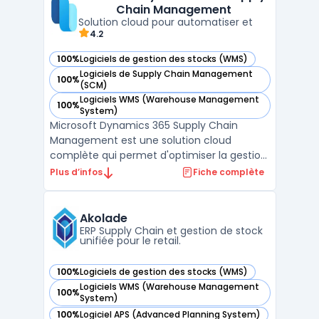
Chain Management
interconnectés. Cette ...
Solution cloud pour automatiser et
4.2
100%
Logiciels de gestion des stocks (WMS)
— voir Microsoft Dynamics 365 Supply Chain Management d
Logiciels de Supply Chain Management
100%
— voir Microsoft Dynamics 365 Supply Chain Management d
(SCM)
Logiciels WMS (Warehouse Management
100%
— voir Microsoft Dynamics 365 Supply Chain Management d
System)
Microsoft Dynamics 365 Supply Chain
Management est une solution cloud
complète qui permet d'optimiser la gestion
de la chaîne d'approvisionnement pour les
Plus d’infos
Fiche complète
entreprises de toutes tailles. En intégrant
des fonctionnalités avancées, elle aide à
améliorer la gestion des stocks, la
Akolade
planification des entre ...
ERP Supply Chain et gestion de stock
unifiée pour le retail.
100%
Logiciels de gestion des stocks (WMS)
— voir Akolade dans cette catégorie
Logiciels WMS (Warehouse Management
100%
— voir Akolade dans cette catégorie
System)
100%
Logiciel APS (Advanced Planning System)