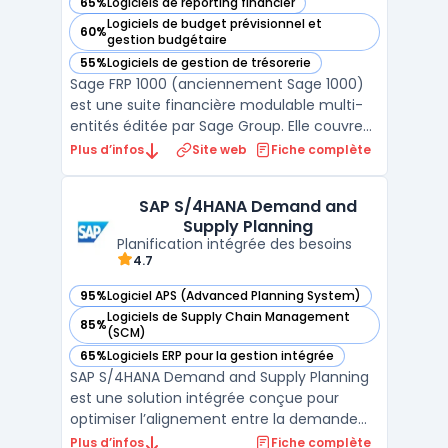
65%
Logiciels de reporting financier
— voir Sage FRP 1000 dans cette catégorie
Logiciels de budget prévisionnel et
60%
— voir Sage FRP 1000 dans cette catégorie
gestion budgétaire
55%
Logiciels de gestion de trésorerie
— voir Sage FRP 1000 dans cette catégorie
Sage FRP 1000 (anciennement Sage 1000)
est une suite financière modulable multi-
entités éditée par Sage Group. Elle couvre
l'ensemble des besoins de la fonction
Plus d’infos
Site web
Fiche complète
finance : comptabilité générale et
analytique, gestion des immobilisations,
SAP S/4HANA Demand and
trésorerie, achats, ventes et pilotage
Supply Planning
budgétaire. Le module co ...
Planification intégrée des besoins
4.7
95%
Logiciel APS (Advanced Planning System)
— voir SAP S/4HANA Demand and Supply Planning dans cett
Logiciels de Supply Chain Management
85%
— voir SAP S/4HANA Demand and Supply Planning dans cett
(SCM)
65%
Logiciels ERP pour la gestion intégrée
— voir SAP S/4HANA Demand and Supply Planning dans cett
SAP S/4HANA Demand and Supply Planning
est une solution intégrée conçue pour
optimiser l’alignement entre la demande
client et l’approvisionnement. S’appuyant
Plus d’infos
Fiche complète