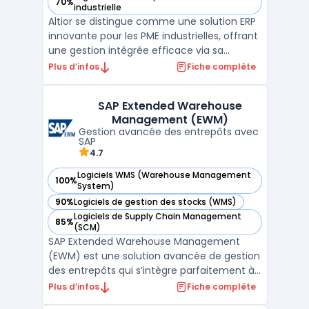
70%
— voir Altior dans cette catégorie
industrielle
Altior se distingue comme une solution ERP
innovante pour les PME industrielles, offrant
une gestion intégrée efficace via sa
plateforme SaaS hébergée dans le cloud.
Plus d’infos
Fiche complète
Cette solution assure une accessibilité et
une mobilité exceptionnelles, permettant
SAP Extended Warehouse
une gestion d'entreprise sécurisée et
Management (EWM)
flexible.La ...
Gestion avancée des entrepôts avec
SAP
4.7
Logiciels WMS (Warehouse Management
100%
— voir SAP Extended Warehouse Management (EWM) dans c
System)
90%
Logiciels de gestion des stocks (WMS)
— voir SAP Extended Warehouse Management (EWM) dans c
Logiciels de Supply Chain Management
85%
— voir SAP Extended Warehouse Management (EWM) dans c
(SCM)
SAP Extended Warehouse Management
(EWM) est une solution avancée de gestion
des entrepôts qui s’intègre parfaitement à
la suite SAP Supply Chain Management
Plus d’infos
Fiche complète
(SCM). Elle est conçue pour aider les