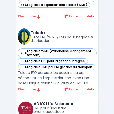
75%
Logiciels de gestion des stocks (WMS)
— voir Abas ERP dans cette catégorie
...
Plus d’infos
Fiche complète
Tolede
Suite ERP/WMS/TMS pour négoce &
distribution
Logiciels WMS (Warehouse Management
75%
— voir Tolede dans cette catégorie
System)
65%
Logiciels ERP pour la gestion intégrée
— voir Tolede dans cette catégorie
60%
Logiciels TMS pour la gestion du transport
— voir Tolede dans cette catégorie
Tolede ERP adresse les besoins du erp
négoce et de l’erp distribution avec une
base unique reliant ERP, WMS et TMS. La
solution centralise données commerciales,
Plus d’infos
Fiche complète
achats, stocks et finances afin d’unifier la
vision des opérations et de limiter les silos
ADAX Life Sciences
applicatifs. Cette architecture vise une
ERP pour l'industrie
traçabi ...
pharmaceutique