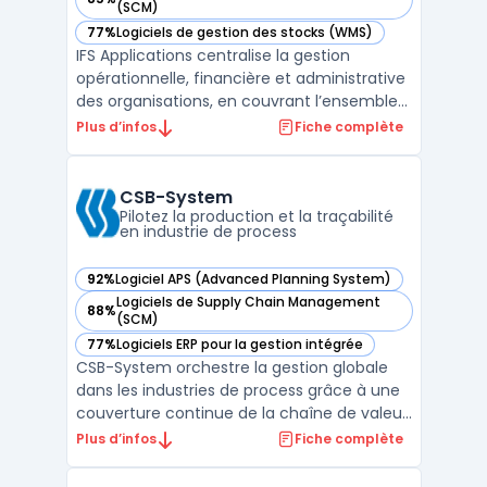
— voir IFS Applications dans cette catégorie
(SCM)
77%
Logiciels de gestion des stocks (WMS)
— voir IFS Applications dans cette catégorie
IFS Applications centralise la gestion
opérationnelle, financière et administrative
des organisations, en couvrant l’ensemble
du cycle métier via une plateforme unique.
Plus d’infos
Fiche complète
Les entreprises rencontrent souvent des
difficultés lors de l’alignement et du suivi
des processus de Service and Asset
CSB-System
Management, ...
Pilotez la production et la traçabilité
en industrie de process
92%
Logiciel APS (Advanced Planning System)
— voir CSB-System dans cette catégorie
Logiciels de Supply Chain Management
88%
— voir CSB-System dans cette catégorie
(SCM)
77%
Logiciels ERP pour la gestion intégrée
— voir CSB-System dans cette catégorie
CSB-System orchestre la gestion globale
dans les industries de process grâce à une
couverture continue de la chaîne de valeur,
du producteur au consommateur. Ce
Plus d’infos
Fiche complète
logiciel ERP adressé aux secteurs comme
l’agroalimentaire, les boissons, la chimie, la