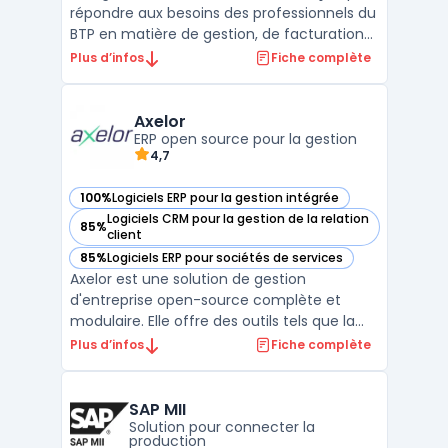
répondre aux besoins des professionnels du
BTP en matière de gestion, de facturation
et de suivi d'activité. Destiné aux artisans,
Plus d’infos
Fiche complète
PME et entreprises générales, B2O propose
une interface unique permettant de
centraliser l’ensemble des processus métier
Axelor
sur ...
ERP open source pour la gestion
4,7
100%
Logiciels ERP pour la gestion intégrée
— voir Axelor dans cette catégorie
Logiciels CRM pour la gestion de la relation
85%
— voir Axelor dans cette catégorie
client
85%
Logiciels ERP pour sociétés de services
— voir Axelor dans cette catégorie
Axelor est une solution de gestion
d'entreprise open-source complète et
modulaire. Elle offre des outils tels que la
gestion de la relation client, la gestion des
Plus d’infos
Fiche complète
ressources humaines, la comptabilité et la
gestion des stocks en plus d'autres
fonctionnalités. Axelor permet de gérer
SAP MII
efficacement la ch ...
Solution pour connecter la
production