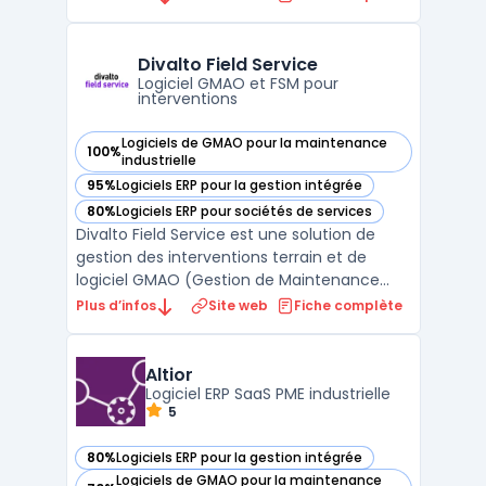
sur des algorithmes intelligents et des
données en temps réel, cette plateforme
permet de planifier les besoins de manière
Divalto Field Service
proactive tout en ...
Logiciel GMAO et FSM pour
interventions
Logiciels de GMAO pour la maintenance
100%
— voir Divalto Field Service dans cette catégorie
industrielle
95%
Logiciels ERP pour la gestion intégrée
— voir Divalto Field Service dans cette catégorie
80%
Logiciels ERP pour sociétés de services
— voir Divalto Field Service dans cette catégorie
Divalto Field Service est une solution de
gestion des interventions terrain et de
logiciel GMAO (Gestion de Maintenance
Assistée par Ordinateur) éditée par Divalto,
Plus d’infos
Site web
Fiche complète
éditeur alsacien fondé en 1982. La solution
cible les entreprises de maintenance,
d'installation et de SAV qui coordonnent des
Altior
technici ...
Logiciel ERP SaaS PME industrielle
5
80%
Logiciels ERP pour la gestion intégrée
— voir Altior dans cette catégorie
Logiciels de GMAO pour la maintenance