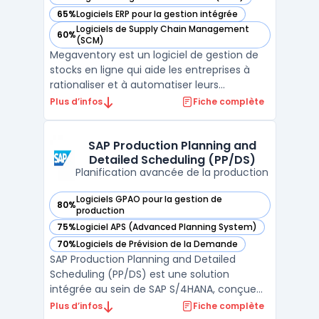
— voir Megaventory dans cette catégorie
65%
Logiciels ERP pour la gestion intégrée
— voir Megaventory dans cette catégorie
Logiciels de Supply Chain Management
60%
— voir Megaventory dans cette catégorie
(SCM)
Megaventory est un logiciel de gestion de
stocks en ligne qui aide les entreprises à
rationaliser et à automatiser leurs
processus de gestion de stocks. Avec des
Plus d’infos
Fiche complète
fonctionnalités de gestion de commande,
d'inventaire, de planification et de suivi des
expéditions, Megaventory est une solution
SAP Production Planning and
Detailed Scheduling (PP/DS)
complète ...
Planification avancée de la production
Logiciels GPAO pour la gestion de
80%
— voir SAP Production Planning and Detailed Scheduling (PP
production
75%
Logiciel APS (Advanced Planning System)
— voir SAP Production Planning and Detailed Scheduling (PP
70%
Logiciels de Prévision de la Demande
— voir SAP Production Planning and Detailed Scheduling (PP
SAP Production Planning and Detailed
Scheduling (PP/DS) est une solution
intégrée au sein de SAP S/4HANA, conçue
pour optimiser la planification de la
Plus d’infos
Fiche complète