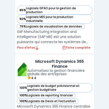
Logiciels GPAO pour la gestion de
85%
— voir SAP MII dans cette catégorie
production
Logiciels MES pour la production
80%
— voir SAP MII dans cette catégorie
industrielle
75%
Logiciels de visualisation de données
— voir SAP MII dans cette catégorie
SAP Manufacturing Integration and
Intelligence (SAP MII) est une solution
puissante qui connecte les systèmes de
production aux opérations commerciales
Plus d’infos
Fiche complète
pour améliorer la visibilité et l’efficacité des
processus de fabrication. Cette plateforme
Microsoft Dynamics 365
permet une intégration verticale des
Finance
données, reliant le ...
Automatisez la gestion financière
globale des entreprises
4.4
Logiciels de budget prévisionnel et
100%
— voir Microsoft Dynamics 365 Finance dans cette catégori
gestion budgétaire
100%
Logiciels de reporting financier
— voir Microsoft Dynamics 365 Finance dans cette catégori
100%
Logiciels de Devis et Facturation
— voir Microsoft Dynamics 365 Finance dans cette catégori
Microsoft Dynamics 365 Finance centralise