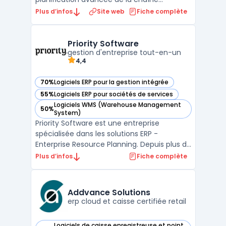
logistique de SAP, intégré au composant
Plus d’infos
Site web
Fiche complète
SAP SCM. Il connecte les données de SAP
ERP pour coordonner la planification de la
demande, de l'approvisionnement et de la
Priority Software
production au sein d'un environnement u ...
gestion d'entreprise tout-en-un
4,4
70%
Logiciels ERP pour la gestion intégrée
— voir Priority Software dans cette catégorie
55%
Logiciels ERP pour sociétés de services
— voir Priority Software dans cette catégorie
Logiciels WMS (Warehouse Management
50%
— voir Priority Software dans cette catégorie
System)
Priority Software est une entreprise
spécialisée dans les solutions ERP -
Enterprise Resource Planning. Depuis plus de
30 ans, elle propose des logiciels de gestion
Plus d’infos
Fiche complète
intégrés adaptés aux besoins de toutes les
tailles d'entreprise. Avec une gamme de
produits complète et innovante, Priority
Addvance Solutions
Software pe ...
erp cloud et caisse certifiée retail
Logiciels de caisse enregistreuse et point