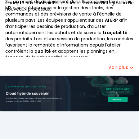
Sur un projet de déploiement dans l’agroalimentaire, Infor
s’adapte aux contraintes métier et favorise l’intégration de
M3 a servi à harmoniser la gestion des stocks, des
nouveaux processus.
commandes et des prévisions de vente à l’échelle de
plusieurs pays. Les équipes s’appuient sur des
AI ERP
afin
d’anticiper les besoins de production, d’ajuster
automatiquement les achats et de suivre la
traçabilité
des produits. Lors d’une session de production, les modules
favorisent la remontée d’informations depuis l’atelier,
contrôlent la
qualité
et adaptent les plannings en
fonction de la saisonnalité du secteur.
Voir plus