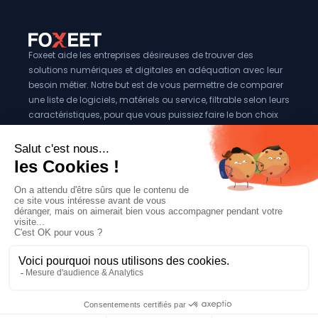
Foxeet aide les entreprises désireuses de trouver des
solutions numériques et digitales en adéquation avec leur
besoin métier. Notre but est de vous permettre de comparer
une liste de logiciels, matériels ou service, filtrable selon leurs
caractéristiques, pour que vous puissiez faire le bon choix
pour votre entreprise.
Vous êtes éditeur?
Se référencer sur Foxeet
Réseaux
© 2024 Foxeet, tous droits reservés
LinkedIn
Facebook
Twitter X
Mentions légales
|
Conditions générales d’utilisation