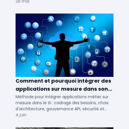
votre solution de lead generation B2B en PME et
28 mai
ETI.
Comment et pourquoi intégrer des
applications sur mesure dans son
SI ?
Méthode pour intégrer applications métier sur
mesure dans le SI : cadrage des besoins, choix
d'architecture, gouvernance API, sécurité et
conduite du changement.
4 juin