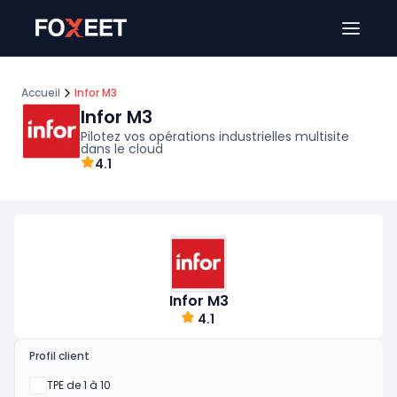
Ouver
Accueil
Infor M3
Infor M3
Pilotez vos opérations industrielles multisite
dans le cloud
4.1
Infor M3
4.1
Profil client
Oui
TPE de 1 à 10