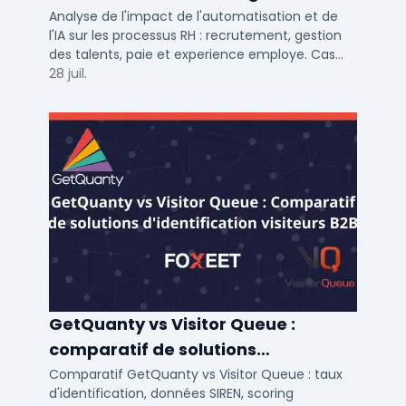
talents RH
Analyse de l'impact de l'automatisation et de
l'IA sur les processus RH : recrutement, gestion
des talents, paie et experience employe. Cas
concrets pour TPE, PME et ETI en 2026.
28 juil.
GetQuanty vs Visitor Queue :
comparatif de solutions
d'identification visiteurs B2B
Comparatif GetQuanty vs Visitor Queue : taux
d'identification, données SIREN, scoring