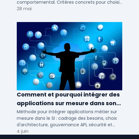
comportemental. Critères concrets pour choisir
votre solution de lead generation B2B en PME et
28 mai
ETI.
Comment et pourquoi intégrer des
applications sur mesure dans son
SI ?
Méthode pour intégrer applications métier sur
mesure dans le SI : cadrage des besoins, choix
d'architecture, gouvernance API, sécurité et
conduite du changement.
4 juin