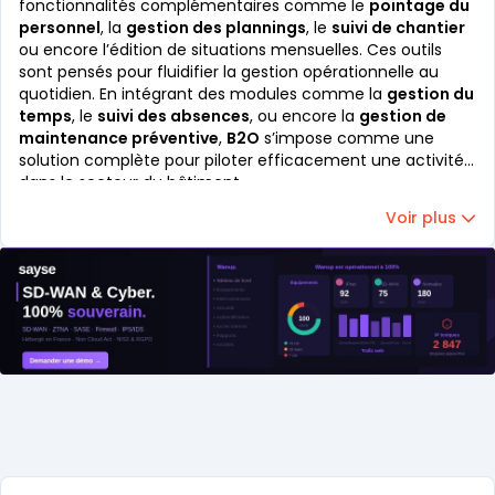
fonctionnalités complémentaires comme le
pointage du
personnel
, la
gestion des plannings
, le
suivi de chantier
ou encore l’édition de situations mensuelles. Ces outils
sont pensés pour fluidifier la gestion opérationnelle au
quotidien. En intégrant des modules comme la
gestion du
temps
, le
suivi des absences
, ou encore la
gestion de
maintenance préventive
,
B2O
s’impose comme une
solution complète pour piloter efficacement une activité
dans le secteur du bâtiment.
Voir plus
Catégories