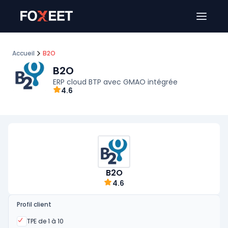
Ouver
Accueil
B2O
B2O
ERP cloud BTP avec GMAO intégrée
4.6
B2O
4.6
Profil client
Oui
TPE de 1 à 10