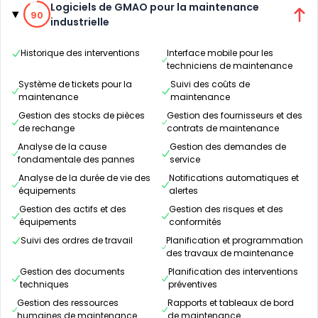
90% de compatibilité
Logiciels de GMAO pour la maintenance
90
industrielle
Historique des interventions
Interface mobile pour les
techniciens de maintenance
Système de tickets pour la
Suivi des coûts de
maintenance
maintenance
Gestion des stocks de pièces
Gestion des fournisseurs et des
de rechange
contrats de maintenance
Analyse de la cause
Gestion des demandes de
fondamentale des pannes
service
Analyse de la durée de vie des
Notifications automatiques et
équipements
alertes
Gestion des actifs et des
Gestion des risques et des
équipements
conformités
Suivi des ordres de travail
Planification et programmation
des travaux de maintenance
Gestion des documents
Planification des interventions
techniques
préventives
Gestion des ressources
Rapports et tableaux de bord
humaines de maintenance
de maintenance