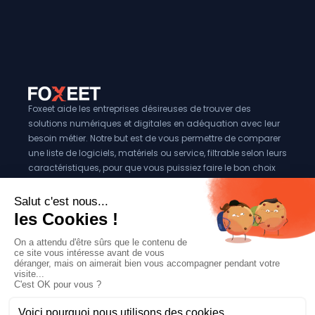
Foxeet aide les entreprises désireuses de trouver des
solutions numériques et digitales en adéquation avec leur
besoin métier. Notre but est de vous permettre de comparer
une liste de logiciels, matériels ou service, filtrable selon leurs
caractéristiques, pour que vous puissiez faire le bon choix
pour votre entreprise.
Vous êtes éditeur?
Se référencer sur Foxeet
Réseaux
© 2024 Foxeet, tous droits reservés
LinkedIn
Facebook
Twitter X
Mentions légales
|
Conditions générales d’utilisation