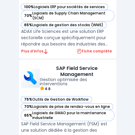
100%
Logiciels ERP pour sociétés de services
— voir ADAX Life Sciences dans cette catégorie
Logiciels de Supply Chain Management
70%
— voir ADAX Life Sciences dans cette catégorie
(SCM)
65%
Logiciels de gestion des stocks (WMS)
— voir ADAX Life Sciences dans cette catégorie
ADAX Life Sciences est une solution ERP
sectorielle conçue spécifiquement pour
répondre aux besoins des industries des
sciences de la vie, telles que la pharmacie,
Plus d’infos
Fiche complète
la biotechnologie et les dispositifs
médicaux. S'appuyant sur la plateforme
SAP Field Service
Microsoft Dynamics 365, ce logiciel assure
Management
une gestion centr ...
Gestion optimisée des
interventions
4.6
75%
Outils de Gestion de Workflow
— voir SAP Field Service Management dans cette catégorie
70%
Logiciels de prise de rendez-vous en ligne
— voir SAP Field Service Management dans cette catégorie
Logiciels de GMAO pour la maintenance
65%
— voir SAP Field Service Management dans cette catégorie
industrielle
SAP Field Service Management (FSM) est
une solution dédiée à la gestion des