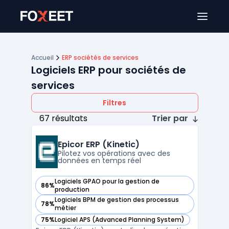
Ouver
Accueil
ERP sociétés de services
Logiciels ERP pour sociétés de
services
Filtres
67 résultats
Trier par
Epicor ERP (Kinetic)
Pilotez vos opérations avec des
données en temps réel
Logiciels GPAO pour la gestion de
86%
— voir Epicor ERP (Kinetic) dans cette catégorie
production
Logiciels BPM de gestion des processus
78%
— voir Epicor ERP (Kinetic) dans cette catégorie
métier
75%
Logiciel APS (Advanced Planning System)
— voir Epicor ERP (Kinetic) dans cette catégorie