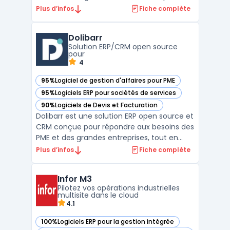
et suivre leurs opérations. Ce logiciel cloud
Plus d’infos
Fiche complète
natif met l’accent sur une logique
modulaire centrée sur la comptabilité
Dolibarr
générale automatisée et la consolidation
Solution ERP/CRM open source
multi-entités, so ...
pour
4
95%
Logiciel de gestion d'affaires pour PME
— voir Dolibarr dans cette catégorie
95%
Logiciels ERP pour sociétés de services
— voir Dolibarr dans cette catégorie
90%
Logiciels de Devis et Facturation
— voir Dolibarr dans cette catégorie
Dolibarr est une solution ERP open source et
CRM conçue pour répondre aux besoins des
PME et des grandes entreprises, tout en
étant également adaptée aux
Plus d’infos
Fiche complète
indépendants et aux associations. En tant
qu'outil de gestion d'entreprise en ligne,
Infor M3
Dolibarr offre une plateforme complète et
Pilotez vos opérations industrielles
modulable, permett ...
multisite dans le cloud
4.1
100%
Logiciels ERP pour la gestion intégrée
— voir Infor M3 dans cette catégorie