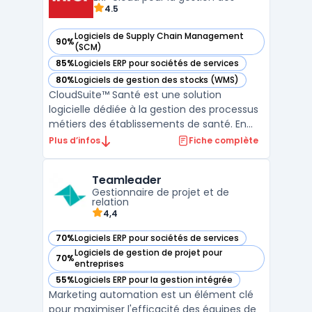
4.5
Logiciels de Supply Chain Management
90%
— voir CloudSuite™ Santé dans cette catégorie
(SCM)
85%
Logiciels ERP pour sociétés de services
— voir CloudSuite™ Santé dans cette catégorie
80%
Logiciels de gestion des stocks (WMS)
— voir CloudSuite™ Santé dans cette catégorie
CloudSuite™ Santé est une solution
logicielle dédiée à la gestion des processus
métiers des établissements de santé. En
s'appuyant sur un ERP santé cloud, elle
Plus d’infos
Fiche complète
centralise des fonctions clés comme la
gestion des ressources humaines, la
Teamleader
planification des soins et la gestion des
Gestionnaire de projet et de
approvisionnements. Con ...
relation
4,4
70%
Logiciels ERP pour sociétés de services
— voir Teamleader dans cette catégorie
Logiciels de gestion de projet pour
70%
— voir Teamleader dans cette catégorie
entreprises
55%
Logiciels ERP pour la gestion intégrée
— voir Teamleader dans cette catégorie
Marketing automation est un élément clé
pour maximiser l'efficacité des équipes de