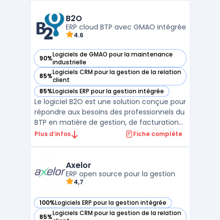
de restauration rapide et les entreprises
franchisées. Openbravo : est le choi ...
B2O
ERP cloud BTP avec GMAO intégrée
4.6
Logiciels de GMAO pour la maintenance
90%
— voir B2O dans cette catégorie
industrielle
Logiciels CRM pour la gestion de la relation
85%
— voir B2O dans cette catégorie
client
85%
Logiciels ERP pour la gestion intégrée
— voir B2O dans cette catégorie
Le logiciel B2O est une solution conçue pour
répondre aux besoins des professionnels du
BTP en matière de gestion, de facturation
et de suivi d'activité. Destiné aux artisans,
Plus d’infos
Fiche complète
PME et entreprises générales, B2O propose
une interface unique permettant de
centraliser l’ensemble des processus métier
Axelor
sur ...
ERP open source pour la gestion
4,7
100%
Logiciels ERP pour la gestion intégrée
— voir Axelor dans cette catégorie
Logiciels CRM pour la gestion de la relation
85%