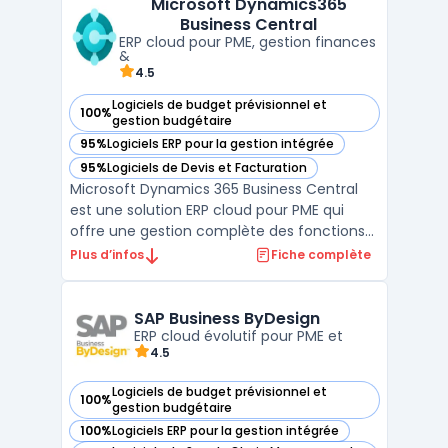
Microsoft Dynamics365
fonctionnement en mode cloud adapte la
Business Central
coordination à des environ ...
ERP cloud pour PME, gestion finances
&
4.5
Logiciels de budget prévisionnel et
100%
— voir Microsoft Dynamics365 Business Central dans cette
gestion budgétaire
95%
Logiciels ERP pour la gestion intégrée
— voir Microsoft Dynamics365 Business Central dans cette
95%
Logiciels de Devis et Facturation
— voir Microsoft Dynamics365 Business Central dans cette
Microsoft Dynamics 365 Business Central
est une solution ERP cloud pour PME qui
offre une gestion complète des fonctions
essentielles d’une entreprise, telles que les
Plus d’infos
Fiche complète
finances, la gestion des stocks, les ventes
et les achats. Conçu pour les entreprises en
croissance, Business Central automatise les
SAP Business ByDesign
...
ERP cloud évolutif pour PME et
4.5
Logiciels de budget prévisionnel et
100%
— voir SAP Business ByDesign dans cette catégorie
gestion budgétaire
100%
Logiciels ERP pour la gestion intégrée
— voir SAP Business ByDesign dans cette catégorie