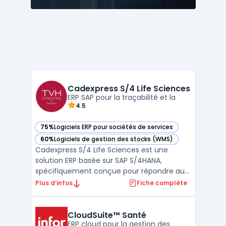
Cadexpress S/4 Life Sciences
ERP SAP pour la traçabilité et la
4.5
75%
Logiciels ERP pour sociétés de services
— voir Cadexpress S/4 Life Sciences dans cette catégorie
60%
Logiciels de gestion des stocks (WMS)
— voir Cadexpress S/4 Life Sciences dans cette catégorie
Cadexpress S/4 Life Sciences est une
solution ERP basée sur SAP S/4HANA,
spécifiquement conçue pour répondre aux
besoins des entreprises du secteur des
Plus d’infos
Fiche complète
sciences de la vie, telles que les laboratoires
pharmaceutiques et les entreprises de
biotechnologie. Ce logiciel offre une
CloudSuite™ Santé
approche intégrée pour g ...
ERP cloud pour la gestion des