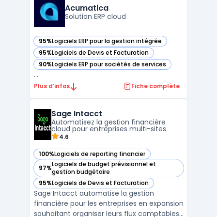
entreprises de numériser, traiter, archiver et
Acumatica
gérer efficacemen ...
Solution ERP cloud
95%
Logiciels ERP pour la gestion intégrée
— voir Acumatica dans cette catégorie
95%
Logiciels de Devis et Facturation
— voir Acumatica dans cette catégorie
90%
Logiciels ERP pour sociétés de services
— voir Acumatica dans cette catégorie
...
Plus d’infos
Fiche complète
Sage Intacct
Automatisez la gestion financière
cloud pour entreprises multi-sites
4.6
100%
Logiciels de reporting financier
— voir Sage Intacct dans cette catégorie
Logiciels de budget prévisionnel et
97%
— voir Sage Intacct dans cette catégorie
gestion budgétaire
95%
Logiciels de Devis et Facturation
— voir Sage Intacct dans cette catégorie
Sage Intacct automatise la gestion
financière pour les entreprises en expansion
souhaitant organiser leurs flux comptables