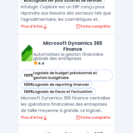
80%
Logiciels ERP pour sociétés de services
— voir Infologic Copilote dans cette catégorie
Infologic Copilote est un ERP conçu pour
répondre aux besoins des secteurs tels que
l'agroalimentaire, les cosmétiques et
l'horticulture. Ce logiciel intègre les
Plus d’infos
Fiche complète
spécificités de chaque filière, notamment
la gestion des volailles, des produits laitiers,
Microsoft Dynamics 365
des céréales, ainsi que d'autres domaines
Finance
clés ...
Automatisez la gestion financière
globale des entreprises
4.4
Logiciels de budget prévisionnel et
100%
— voir Microsoft Dynamics 365 Finance dans cette catégori
gestion budgétaire
100%
Logiciels de reporting financier
— voir Microsoft Dynamics 365 Finance dans cette catégori
100%
Logiciels de Devis et Facturation
— voir Microsoft Dynamics 365 Finance dans cette catégori
Microsoft Dynamics 365 Finance centralise
les opérations financières des entreprises
de taille moyenne à grande. Le logiciel
prend en charge la gestion de la
Plus d’infos
Fiche complète
comptabilité, simplifie le suivi des dépenses
et le traitement du bilan. Son