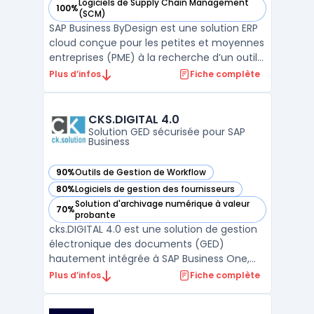
Logiciels de Supply Chain Management
100%
— voir SAP Business ByDesign dans cette catégorie
(SCM)
SAP Business ByDesign est une solution ERP
cloud conçue pour les petites et moyennes
entreprises (PME) à la recherche d’un outil
intégré et évolutif pour gérer l’ensemble de
Plus d’infos
Fiche complète
leurs opérations métiers. Grâce à une
architecture modulaire, cette plateforme
permet de centraliser des processus clés
CKS.DIGITAL 4.0
tels q ...
Solution GED sécurisée pour SAP
Business
90%
Outils de Gestion de Workflow
— voir CKS.DIGITAL 4.0 dans cette catégorie
80%
Logiciels de gestion des fournisseurs
— voir CKS.DIGITAL 4.0 dans cette catégorie
Solution d'archivage numérique à valeur
70%
— voir CKS.DIGITAL 4.0 dans cette catégorie
probante
cks.DIGITAL 4.0 est une solution de gestion
électronique des documents (GED)
hautement intégrée à SAP Business One,
conçue pour automatiser et optimiser la
Plus d’infos
Fiche complète
gestion des documents et des processus
d'affaires. Ce système avancé permet aux