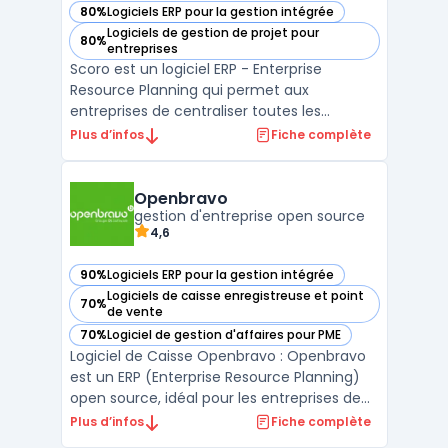
80%
Logiciels ERP pour la gestion intégrée
— voir Scoro dans cette catégorie
Logiciels de gestion de projet pour
80%
— voir Scoro dans cette catégorie
entreprises
Scoro est un logiciel ERP - Enterprise
Resource Planning qui permet aux
entreprises de centraliser toutes les
données de leur entreprise et de gérer
Plus d’infos
Fiche complète
l'ensemble de leurs processus métiers en
un seul endroit. Avec Scoro, vous pouvez
suivre votre pipeline de ventes, gérer les
Openbravo
projets et les tâches, fac ...
gestion d'entreprise open source
4,6
90%
Logiciels ERP pour la gestion intégrée
— voir Openbravo dans cette catégorie
Logiciels de caisse enregistreuse et point
70%
— voir Openbravo dans cette catégorie
de vente
70%
Logiciel de gestion d'affaires pour PME
— voir Openbravo dans cette catégorie
Logiciel de Caisse Openbravo : Openbravo
est un ERP (Enterprise Resource Planning)
open source, idéal pour les entreprises de
petite et moyenne taille. Il permet de gérer
Plus d’infos
Fiche complète
la distribution, la vente au détail, les chaînes