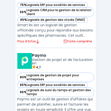
75%
Logiciels ERP pour sociétés de services
— voir Smart Rx dans cette catégorie
Logiciels CRM pour la gestion de la relation
55%
— voir Smart Rx dans cette catégorie
client
45%
Logiciels de gestion des stocks (WMS)
— voir Smart Rx dans cette catégorie
Smart Rx est un logiciel de gestion
officinale conçu pour répondre aux besoins
spécifiques des pharmacies. Cet outil
accompagne les professionnels de santé
Plus d’infos
Fiche complète
dans l'optimisation de leurs processus, en
automatisant les tâches administratives et
Paymo
en centralisant les informations
Gestion de projet et de facturation
essentielles. Grâce à ses ...
en
4,7
Logiciels de gestion de projet pour
80%
— voir Paymo dans cette catégorie
entreprises
65%
Logiciels ERP pour sociétés de services
— voir Paymo dans cette catégorie
Logiciels de suivi du temps et gestion des
65%
— voir Paymo dans cette catégorie
temps
Paymo est un outil de gestion d'affaires qui
permet de planifier, suivre et facturer les
projets en toute simplicité. Il offre une vue