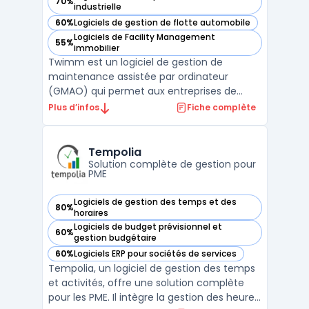
70%
— voir Twimm dans cette catégorie
industrielle
60%
Logiciels de gestion de flotte automobile
— voir Twimm dans cette catégorie
Logiciels de Facility Management
55%
— voir Twimm dans cette catégorie
immobilier
Twimm est un logiciel de gestion de
maintenance assistée par ordinateur
(GMAO) qui permet aux entreprises de
gérer efficacement leurs équipements et
Plus d’infos
Fiche complète
leurs installations. Il offre une solution
complète pour la gestion des actifs, la
planification de la maintenance, la gestion
Tempolia
des stocks et la gestion ...
Solution complète de gestion pour
PME
Logiciels de gestion des temps et des
80%
— voir Tempolia dans cette catégorie
horaires
Logiciels de budget prévisionnel et
60%
— voir Tempolia dans cette catégorie
gestion budgétaire
60%
Logiciels ERP pour sociétés de services
— voir Tempolia dans cette catégorie
Tempolia, un logiciel de gestion des temps
et activités, offre une solution complète
pour les PME. Il intègre la gestion des heures