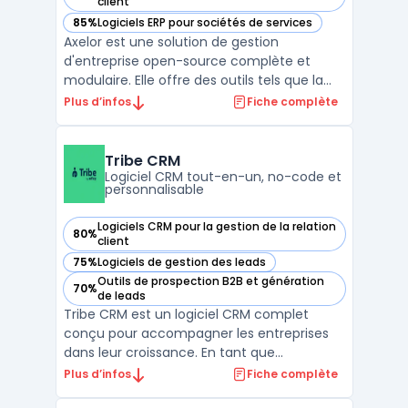
— voir Axelor dans cette catégorie
client
85%
Logiciels ERP pour sociétés de services
— voir Axelor dans cette catégorie
Axelor est une solution de gestion
d'entreprise open-source complète et
modulaire. Elle offre des outils tels que la
gestion de la relation client, la gestion des
Plus d’infos
Fiche complète
ressources humaines, la comptabilité et la
gestion des stocks en plus d'autres
fonctionnalités. Axelor permet de gérer
Tribe CRM
efficacement la ch ...
Logiciel CRM tout-en-un, no-code et
personnalisable
Logiciels CRM pour la gestion de la relation
80%
— voir Tribe CRM dans cette catégorie
client
75%
Logiciels de gestion des leads
— voir Tribe CRM dans cette catégorie
Outils de prospection B2B et génération
70%
— voir Tribe CRM dans cette catégorie
de leads
Tribe CRM est un logiciel CRM complet
conçu pour accompagner les entreprises
dans leur croissance. En tant que
plateforme CRM tout-en-un, il offre une
Plus d’infos
Fiche complète
solution prête à l'emploi qui s'adapte aux