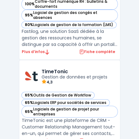
Coffre-fort numérique RH : bulletins &
100%
— voir Fastilog dans cette catégorie
documents
Logiciel de gestion des congés et
95%
— voir Fastilog dans cette catégorie
absences
80%
Logiciels de gestion de la formation (LMS)
— voir Fastilog dans cette catégorie
Fastilog, une solution SaaS dédiée à la
gestion des ressources humaines, se
distingue par sa capacité à offrir un portail
RH sur mesure. Avec ses 12 modules, il
Plus d’infos
Fiche complète
couvre des fonctionnalités clés telles que la
gestion des absences et des congés, la
dématérialisation des bulletins de paie, et
TimeTonic
l'automati ...
Gestion de données et projets
4,3
65%
Outils de Gestion de Workflow
— voir TimeTonic dans cette catégorie
65%
Logiciels ERP pour sociétés de services
— voir TimeTonic dans cette catégorie
Logiciels de gestion de projet pour
65%
— voir TimeTonic dans cette catégorie
entreprises
TimeTonic est une plateforme de CRM -
Customer Relationship Management tout-
en-un, qui permet de gérer ses contacts,