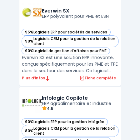
besoins des équipes de vente, marketing et
service client. Grâce à son approche crm
Everwin SX
no-code, les utilisate ...
ERP polyvalent pour PME et ESN
95%
Logiciels ERP pour sociétés de services
— voir Everwin SX dans cette catégorie
Logiciels CRM pour la gestion de la relation
90%
— voir Everwin SX dans cette catégorie
client
90%
Logiciel de gestion d'affaires pour PME
— voir Everwin SX dans cette catégorie
Everwin SX est une solution ERP innovante,
conçue spécifiquement pour les PME et TPE
dans le secteur des services. Ce logiciel
offre une gestion intégrée et efficace des
Plus d’infos
Fiche complète
affaires et des projets, permettant une
vision transversale et détaillée de l'activité
de l'entreprise. Avec Everwin SX, les entre ...
Infologic Copilote
ERP agroalimentaire et industrie
4.5
90%
Logiciels ERP pour la gestion intégrée
— voir Infologic Copilote dans cette catégorie
Logiciels CRM pour la gestion de la relation
80%
— voir Infologic Copilote dans cette catégorie
client