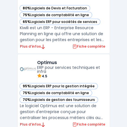
80%
Logiciels de Devis et Facturation
— voir Kiwili dans cette catégorie
75%
Logiciels de comptabilité en ligne
— voir Kiwili dans cette catégorie
65%
Logiciels ERP pour sociétés de services
— voir Kiwili dans cette catégorie
Kiwili est un ERP - Enterprise Resource
Planning en ligne qui offre une solution de
gestion pour les petites entreprises et les
travailleurs autonomes. Kiwili permet une
Plus d’infos
Fiche complète
gestion complète de la facturation, de la
comptabilité et des projets, ainsi que la
Optimus
création de devis, la gestion de stock et la g
ERP pour services techniques et
...
infra
4.5
95%
Logiciels ERP pour la gestion intégrée
— voir Optimus dans cette catégorie
75%
Logiciels de comptabilité en ligne
— voir Optimus dans cette catégorie
70%
Logiciels de gestion des fournisseurs
— voir Optimus dans cette catégorie
Le logiciel Optimus est une solution de
gestion d'entreprise conçue pour
centraliser les processus métiers clés au
sein d’une plateforme unique. Accessible
Plus d’infos
Fiche complète