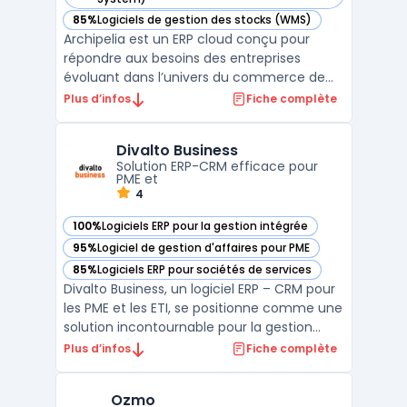
85%
Logiciels de gestion des stocks (WMS)
— voir Archipelia dans cette catégorie
Archipelia est un ERP cloud conçu pour
répondre aux besoins des entreprises
évoluant dans l’univers du commerce de
détail, avec une approche centrée sur la
Plus d’infos
Fiche complète
gestion omnicanale. Grâce à sa couverture
fonctionnelle, il permet d’unifier les
Divalto Business
processus de vente, de stock, de logistique
Solution ERP-CRM efficace pour
et de relation clie ...
PME et
4
100%
Logiciels ERP pour la gestion intégrée
— voir Divalto Business dans cette catégorie
95%
Logiciel de gestion d'affaires pour PME
— voir Divalto Business dans cette catégorie
85%
Logiciels ERP pour sociétés de services
— voir Divalto Business dans cette catégorie
Divalto Business, un logiciel ERP – CRM pour
les PME et les ETI, se positionne comme une
solution incontournable pour la gestion
d'entreprise. Conçu pour améliorer
Plus d’infos
Fiche complète
l'efficacité opérationnelle, ce logiciel
intègre des fonctionnalités
Ozmo
d'automatisation des processus d'affaires,