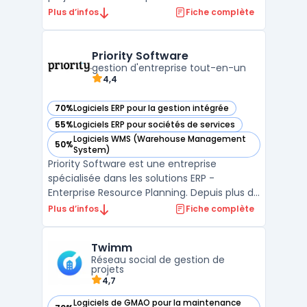
d'ensemble sur les tâches assignées à
Plus d’infos
Fiche complète
chaque membre de l'équipe, un planning
détaillé pour chaque projet, des rapports de
productivité et des outils de
Priority Software
communication ...
gestion d'entreprise tout-en-un
4,4
70%
Logiciels ERP pour la gestion intégrée
— voir Priority Software dans cette catégorie
55%
Logiciels ERP pour sociétés de services
— voir Priority Software dans cette catégorie
Logiciels WMS (Warehouse Management
50%
— voir Priority Software dans cette catégorie
System)
Priority Software est une entreprise
spécialisée dans les solutions ERP -
Enterprise Resource Planning. Depuis plus de
30 ans, elle propose des logiciels de gestion
Plus d’infos
Fiche complète
intégrés adaptés aux besoins de toutes les
tailles d'entreprise. Avec une gamme de
Twimm
produits complète et innovante, Priority
Réseau social de gestion de
Software pe ...
projets
4,7
Logiciels de GMAO pour la maintenance