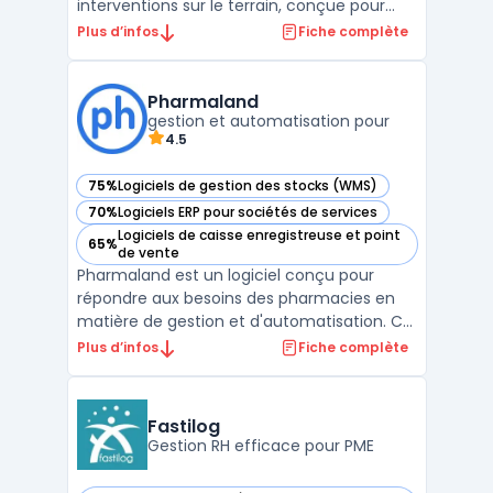
interventions sur le terrain, conçue pour
améliorer l’efficacité des équipes et la
Plus d’infos
Fiche complète
satisfaction des clients. Cette plateforme
permet de centraliser la planification,
l’assignation des ressources et le suivi des
Pharmaland
techniciens e ...
gestion et automatisation pour
4.5
75%
Logiciels de gestion des stocks (WMS)
— voir Pharmaland dans cette catégorie
70%
Logiciels ERP pour sociétés de services
— voir Pharmaland dans cette catégorie
Logiciels de caisse enregistreuse et point
65%
— voir Pharmaland dans cette catégorie
de vente
Pharmaland est un logiciel conçu pour
répondre aux besoins des pharmacies en
matière de gestion et d'automatisation. Ce
logiciel se distingue par ses fonctionnalités
Plus d’infos
Fiche complète
complètes adaptées aux processus
pharmaceutiques, tels que la gestion des
stocks, des ordonnances, et des
Fastilog
facturations. Il permet égal ...
Gestion RH efficace pour PME