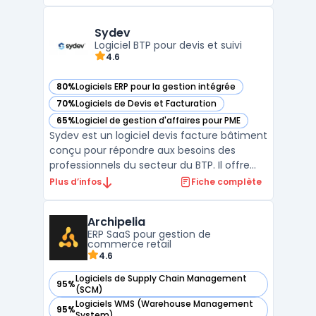
cycle de vie des employés. Les directions RH
font souvent face à la dispersion des
informations et à la multiplicité des outils
Sydev
pour la paie, le ...
Logiciel BTP pour devis et suivi
4.6
80%
Logiciels ERP pour la gestion intégrée
— voir Sydev dans cette catégorie
70%
Logiciels de Devis et Facturation
— voir Sydev dans cette catégorie
65%
Logiciel de gestion d'affaires pour PME
— voir Sydev dans cette catégorie
Sydev est un logiciel devis facture bâtiment
conçu pour répondre aux besoins des
professionnels du secteur du BTP. Il offre
une solution centralisée pour la gestion des
Plus d’infos
Fiche complète
devis, des factures et du suivi administratif
des chantiers. Ce progiciel facilite la
Archipelia
production de documents conformes aux
ERP SaaS pour gestion de
régleme ...
commerce retail
4.6
Logiciels de Supply Chain Management
95%
— voir Archipelia dans cette catégorie
(SCM)
Logiciels WMS (Warehouse Management
95%
— voir Archipelia dans cette catégorie
System)