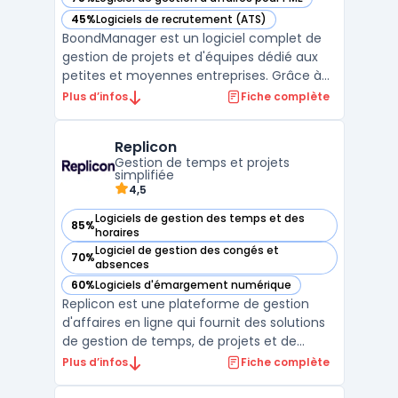
— voir BoondManager dans cette catégorie
45%
Logiciels de recrutement (ATS)
— voir BoondManager dans cette catégorie
BoondManager est un logiciel complet de
gestion de projets et d'équipes dédié aux
petites et moyennes entreprises. Grâce à
sa plateforme en ligne, les utilisateurs
Plus d’infos
Fiche complète
peuvent facilement planifier et suivre les
tâches, gérer les ressources et les budgets,
Replicon
ainsi que collaborer avec leur équipe en
Gestion de temps et projets
temps r ...
simplifiée
4,5
Logiciels de gestion des temps et des
85%
— voir Replicon dans cette catégorie
horaires
Logiciel de gestion des congés et
70%
— voir Replicon dans cette catégorie
absences
60%
Logiciels d'émargement numérique
— voir Replicon dans cette catégorie
Replicon est une plateforme de gestion
d'affaires en ligne qui fournit des solutions
de gestion de temps, de projets et de
feuilles de temps. Elle permet à ses
Plus d’infos
Fiche complète
utilisateurs de suivre les heures travaillées,
de gérer les feuilles de temps, de planifier