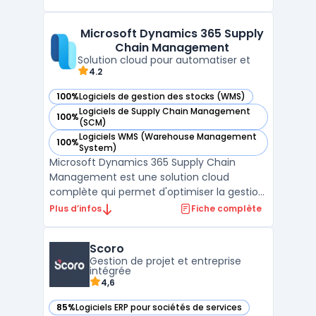
en mode ERP cloud, il permet une gestion
fluide et continue des opérations grâce à
Microsoft Dynamics 365 Supply
son interface intuitive et ses modules
Chain Management
interconnectés. Cette ...
Solution cloud pour automatiser et
4.2
100%
Logiciels de gestion des stocks (WMS)
— voir Microsoft Dynamics 365 Supply Chain Management d
Logiciels de Supply Chain Management
100%
— voir Microsoft Dynamics 365 Supply Chain Management d
(SCM)
Logiciels WMS (Warehouse Management
100%
— voir Microsoft Dynamics 365 Supply Chain Management d
System)
Microsoft Dynamics 365 Supply Chain
Management est une solution cloud
complète qui permet d'optimiser la gestion
de la chaîne d'approvisionnement pour les
Plus d’infos
Fiche complète
entreprises de toutes tailles. En intégrant
des fonctionnalités avancées, elle aide à
Scoro
améliorer la gestion des stocks, la
Gestion de projet et entreprise
planification des entre ...
intégrée
4,6
85%
Logiciels ERP pour sociétés de services
— voir Scoro dans cette catégorie