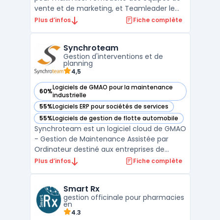
vente et de marketing, et Teamleader le
facilite grandement. Avec cet outil en ligne,
Plus d’infos
Fiche complète
vous pouvez centraliser toutes vos données
clients, facturer rapidement et facilement,
Synchroteam
gérer vos projets, automatiser vos tâches
Gestion d'interventions et de
ad ...
planning
4,5
Logiciels de GMAO pour la maintenance
60%
— voir Synchroteam dans cette catégorie
industrielle
55%
Logiciels ERP pour sociétés de services
— voir Synchroteam dans cette catégorie
55%
Logiciels de gestion de flotte automobile
— voir Synchroteam dans cette catégorie
Synchroteam est un logiciel cloud de GMAO
- Gestion de Maintenance Assistée par
Ordinateur destiné aux entreprises de
toutes tailles. Il offre des fonctionnalités
Plus d’infos
Fiche complète
avancées telles que la planification de la
maintenance préventive, la gestion des
Smart Rx
stocks et des pièces de rechange, ainsi
gestion officinale pour pharmacies
qu'une interfac ...
en
4.3