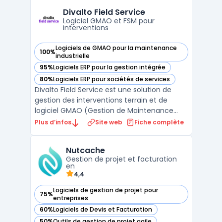
et de suivre les projets, ainsi que d'analyser l
Divalto Field Service
...
Logiciel GMAO et FSM pour
interventions
Logiciels de GMAO pour la maintenance
100%
— voir Divalto Field Service dans cette catégorie
industrielle
95%
Logiciels ERP pour la gestion intégrée
— voir Divalto Field Service dans cette catégorie
80%
Logiciels ERP pour sociétés de services
— voir Divalto Field Service dans cette catégorie
Divalto Field Service est une solution de
gestion des interventions terrain et de
logiciel GMAO (Gestion de Maintenance
Assistée par Ordinateur) éditée par Divalto,
Plus d’infos
Site web
Fiche complète
éditeur alsacien fondé en 1982. La solution
cible les entreprises de maintenance,
Nutcache
d'installation et de SAV qui coordonnent des
Gestion de projet et facturation
technici ...
en
4,4
Logiciels de gestion de projet pour
75%
— voir Nutcache dans cette catégorie
entreprises
60%
Logiciels de Devis et Facturation
— voir Nutcache dans cette catégorie
50%
Outils de gestion de projet agile