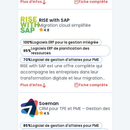
projets, tâches et temps de manière
Plus d’infos
Fiche complète
intuitive et efficace. Grâce à une
organisation flexible en tables, les
utilisateurs peuvent facilement accéder à
RISE with SAP
toutes leurs informations et inte ...
Migration cloud simplifiée
4.8
100%
Logiciels ERP pour la gestion intégrée
— voir RISE with SAP dans cette catégorie
Logiciels ERP de planification des
95%
— voir RISE with SAP dans cette catégorie
ressources
70%
Logiciel de gestion d'affaires pour PME
— voir RISE with SAP dans cette catégorie
RISE with SAP est une offre complète qui
accompagne les entreprises dans leur
transformation digitale et leur migration
vers le cloud. Conçue pour simplifier et
Plus d’infos
Fiche complète
accélérer l’adoption de SAP S/4HANA Cloud,
cette solution propose des outils, des
services et des méthodologies adaptés aux
Soeman
besoins spécifi ...
CRM pour TPE et PME – Gestion des
4.5
85%
Logiciel de gestion d'affaires pour PME
— voir Soeman dans cette catégorie