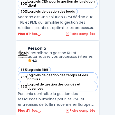
Logiciels CRM pour la gestion de la relation
80%
— voir Soeman dans cette catégorie
client
70%
Logiciels de gestion des leads
— voir Soeman dans cette catégorie
Soeman est une solution CRM dédiée aux
TPE et PME qui simplifie la gestion des
relations clients et optimise les processus
commerciaux. Grâce à des fonctionnalités
Plus d’infos
Fiche complète
de suivi client automatisé, Soeman permet
de centraliser les informations clients,
Personio
d'améliorer la visibilité sur les actions
Centralisez la gestion RH et
commerciale ...
automatisez vos processus internes
4,3
85%
Logiciels SIRH
— voir Personio dans cette catégorie
Logiciels de gestion des temps et des
75%
— voir Personio dans cette catégorie
horaires
Logiciel de gestion des congés et
75%
— voir Personio dans cette catégorie
absences
Personio centralise la gestion des
ressources humaines pour les PME et
entreprises de taille moyenne en Europe,
facilitant le pilotage RH sur l’ensemble du
Plus d’infos
Fiche complète