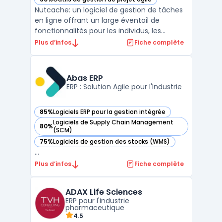
— voir Nutcache dans cette catégorie
Nutcache: un logiciel de gestion de tâches
en ligne offrant un large éventail de
fonctionnalités pour les individus, les
équipes et les entreprises de toutes tailles.
Plus d’infos
Fiche complète
Avec une interface conviviale et intuitive,
Nutcache offre une solution tout-en-un
pour la gestion des projets, la collaboration,
Abas ERP
la ...
ERP : Solution Agile pour l'Industrie
85%
Logiciels ERP pour la gestion intégrée
— voir Abas ERP dans cette catégorie
Logiciels de Supply Chain Management
80%
— voir Abas ERP dans cette catégorie
(SCM)
75%
Logiciels de gestion des stocks (WMS)
— voir Abas ERP dans cette catégorie
...
Plus d’infos
Fiche complète
ADAX Life Sciences
ERP pour l'industrie
pharmaceutique
4.5