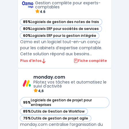
Gestion complète pour experts-
rendant les tâches admin ...
comptables
4.6
85%
Logiciels de gestion des notes de frais
— voir Ozmo dans cette catégorie
80%
Logiciels ERP pour sociétés de services
— voir Ozmo dans cette catégorie
60%
Logiciels ERP pour la gestion intégrée
— voir Ozmo dans cette catégorie
Ozmo est un logiciel tout-en-un conçu
pour les cabinets d’expertise comptable.
Cette solution répond aux besoins
spécifiques des experts-comptables en
Plus d’infos
Fiche complète
centralisant la gestion des dossiers clients,
l’automatisation des processus
monday.com
administratifs et la conformité légale. Avec
Pilotez vos tâches et automatisez le
son interface intuitive, Oz ...
suivi d'activité
4,6
Logiciels de gestion de projet pour
95%
— voir monday.com dans cette catégorie
entreprises
85%
Outils de Gestion de Workflow
— voir monday.com dans cette catégorie
75%
Outils de gestion de projet agile
— voir monday.com dans cette catégorie
monday.com centralise l’organisation du