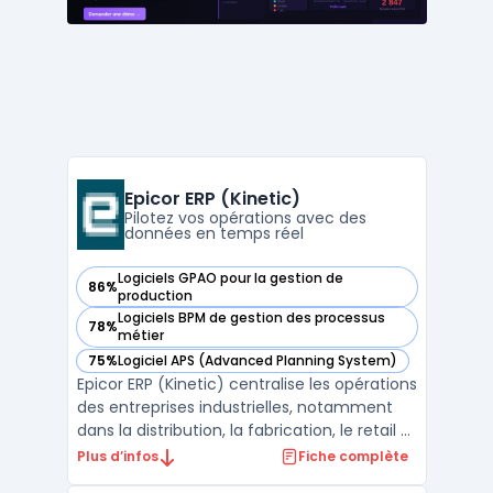
Epicor ERP (Kinetic)
Pilotez vos opérations avec des
données en temps réel
Logiciels GPAO pour la gestion de
86%
— voir Epicor ERP (Kinetic) dans cette catégorie
production
Logiciels BPM de gestion des processus
78%
— voir Epicor ERP (Kinetic) dans cette catégorie
métier
75%
Logiciel APS (Advanced Planning System)
— voir Epicor ERP (Kinetic) dans cette catégorie
Epicor ERP (Kinetic) centralise les opérations
des entreprises industrielles, notamment
dans la distribution, la fabrication, le retail et
les matériaux de construction. Le logiciel
Plus d’infos
Fiche complète
s’adresse aux acteurs ayant besoin d’une