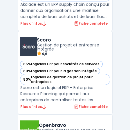
— voir Akolade dans cette catégorie
Akolade est un ERP supply chain conçu pour
donner aux organisations une maîtrise
complète de leurs achats et de leurs flux.
Plus qu’un outil de gestion, il structure les
Plus d’infos
Fiche complète
processus, fiabilise les données et offre une
vision en temps réel des engagements, des
Scoro
stocks et de la performance. Adapté aux en
Gestion de projet et entreprise
...
intégrée
4,6
85%
Logiciels ERP pour sociétés de services
— voir Scoro dans cette catégorie
80%
Logiciels ERP pour la gestion intégrée
— voir Scoro dans cette catégorie
Logiciels de gestion de projet pour
80%
— voir Scoro dans cette catégorie
entreprises
Scoro est un logiciel ERP - Enterprise
Resource Planning qui permet aux
entreprises de centraliser toutes les
données de leur entreprise et de gérer
Plus d’infos
Fiche complète
l'ensemble de leurs processus métiers en
un seul endroit. Avec Scoro, vous pouvez
suivre votre pipeline de ventes, gérer les
Openbravo