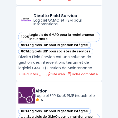
sur des algorithmes intelligents et des
données en temps réel, cette plateforme
permet de planifier les besoins de manière
Divalto Field Service
proactive tout en ...
Logiciel GMAO et FSM pour
interventions
Logiciels de GMAO pour la maintenance
100%
— voir Divalto Field Service dans cette catégorie
industrielle
95%
Logiciels ERP pour la gestion intégrée
— voir Divalto Field Service dans cette catégorie
80%
Logiciels ERP pour sociétés de services
— voir Divalto Field Service dans cette catégorie
Divalto Field Service est une solution de
gestion des interventions terrain et de
logiciel GMAO (Gestion de Maintenance
Assistée par Ordinateur) éditée par Divalto,
Plus d’infos
Site web
Fiche complète
éditeur alsacien fondé en 1982. La solution
cible les entreprises de maintenance,
d'installation et de SAV qui coordonnent des
Altior
technici ...
Logiciel ERP SaaS PME industrielle
5
80%
Logiciels ERP pour la gestion intégrée
— voir Altior dans cette catégorie
Logiciels de GMAO pour la maintenance