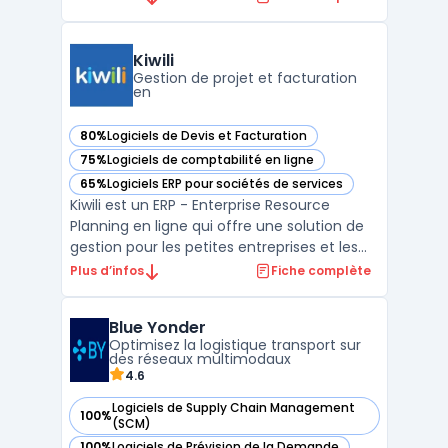
qu'une intégration facile avec des services
de vente en ligne tels que Shopify, Magento
et WooCommerce. Avec erplain, vous
Kiwili
pouvez gére ...
Gestion de projet et facturation
en
80%
Logiciels de Devis et Facturation
— voir Kiwili dans cette catégorie
75%
Logiciels de comptabilité en ligne
— voir Kiwili dans cette catégorie
65%
Logiciels ERP pour sociétés de services
— voir Kiwili dans cette catégorie
Kiwili est un ERP - Enterprise Resource
Planning en ligne qui offre une solution de
gestion pour les petites entreprises et les
travailleurs autonomes. Kiwili permet une
Plus d’infos
Fiche complète
gestion complète de la facturation, de la
comptabilité et des projets, ainsi que la
Blue Yonder
création de devis, la gestion de stock et la g
Optimisez la logistique transport sur
...
des réseaux multimodaux
4.6
Logiciels de Supply Chain Management
100%
— voir Blue Yonder dans cette catégorie
(SCM)
100%
Logiciels de Prévision de la Demande