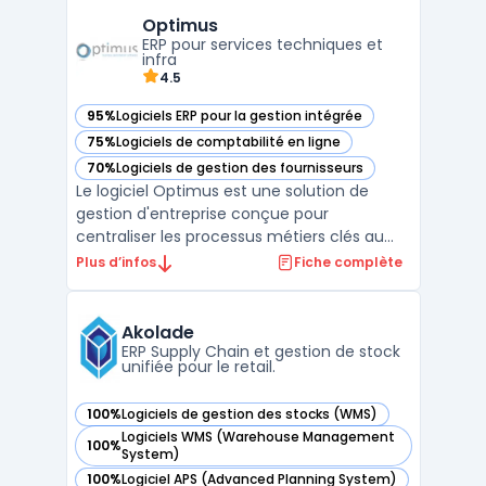
des fonctionnalités avancées, elle aide à
Optimus
améliorer la gestion des stocks, la
ERP pour services techniques et
planification des entre ...
infra
4.5
95%
Logiciels ERP pour la gestion intégrée
— voir Optimus dans cette catégorie
75%
Logiciels de comptabilité en ligne
— voir Optimus dans cette catégorie
70%
Logiciels de gestion des fournisseurs
— voir Optimus dans cette catégorie
Le logiciel Optimus est une solution de
gestion d'entreprise conçue pour
centraliser les processus métiers clés au
sein d’une plateforme unique. Accessible
Plus d’infos
Fiche complète
en mode ERP cloud, il permet une gestion
fluide et continue des opérations grâce à
son interface intuitive et ses modules
Akolade
interconnectés. Cette ...
ERP Supply Chain et gestion de stock
unifiée pour le retail.
100%
Logiciels de gestion des stocks (WMS)
— voir Akolade dans cette catégorie
Logiciels WMS (Warehouse Management
100%
— voir Akolade dans cette catégorie
System)
100%
Logiciel APS (Advanced Planning System)