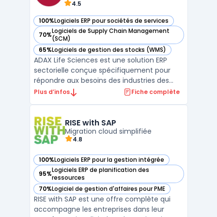
4.5
100%
Logiciels ERP pour sociétés de services
— voir ADAX Life Sciences dans cette catégorie
Logiciels de Supply Chain Management
70%
— voir ADAX Life Sciences dans cette catégorie
(SCM)
65%
Logiciels de gestion des stocks (WMS)
— voir ADAX Life Sciences dans cette catégorie
ADAX Life Sciences est une solution ERP
sectorielle conçue spécifiquement pour
répondre aux besoins des industries des
sciences de la vie, telles que la pharmacie,
Plus d’infos
Fiche complète
la biotechnologie et les dispositifs
médicaux. S'appuyant sur la plateforme
Microsoft Dynamics 365, ce logiciel assure
RISE with SAP
une gestion centr ...
Migration cloud simplifiée
4.8
100%
Logiciels ERP pour la gestion intégrée
— voir RISE with SAP dans cette catégorie
Logiciels ERP de planification des
95%
— voir RISE with SAP dans cette catégorie
ressources
70%
Logiciel de gestion d'affaires pour PME
— voir RISE with SAP dans cette catégorie
RISE with SAP est une offre complète qui
accompagne les entreprises dans leur