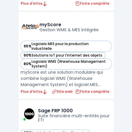
sein des entreprises de pointe. Cette
Plus d’infos
Fiche complète
solution permet de centraliser et d'exploiter
la gestion de données techniques
complexes tout au long du cycle de vie des
myScore
produits. En unifiant les ...
Gestion WMS & MES intégrée
Logiciels MES pour la production
95%
— voir myScore dans cette catégorie
industrielle
90%
Solutions IoT pour l'internet des objets
— voir myScore dans cette catégorie
Logiciels WMS (Warehouse Management
80%
— voir myScore dans cette catégorie
System)
myScore est une solution modulaire qui
combine logiciel WMS (Warehouse
Management System) et logiciel MES
(Manufacturing Execution System) sur une
Plus d’infos
Site web
Fiche complète
plateforme commune. Développé par
Atelog 2i, il couvre les opérations d'entrepôt
(réceptions, stockage, préparation de
Sage FRP 1000
commandes, expéditions) et le pilo ...
Suite financière multi-entités pour
ETI