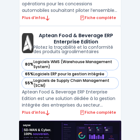
opérations pour les concessions
automobiles souhaitant piloter l’ensemble
du cycle métier, depuis la prospection
Plus d’infos
Fiche complète
commerciale jusqu’au suivi après-vente,
dans un environnement multi-site et multi-
Aptean Food & Beverage ERP
marque. Le secteur de la distribution
Enterprise Edition
automobile est confronté à l ...
Pilotez la traçabilité et la conformité
des produits agroalimentaires
Logiciels WMS (Warehouse Management
80%
— voir Aptean Food & Beverage ERP Enterprise Edition dans 
System)
65%
Logiciels ERP pour la gestion intégrée
— voir Aptean Food & Beverage ERP Enterprise Edition dans 
Logiciels de Supply Chain Management
55%
— voir Aptean Food & Beverage ERP Enterprise Edition dans 
(SCM)
Aptean Food & Beverage ERP Enterprise
Edition est une solution dédiée à la gestion
intégrée des entreprises du secteur
agroalimentaire, notamment celles
Plus d’infos
Fiche complète
relevant de la catégorie ERP
agroalimentaire. Elle s’adresse aux
fabricants, producteurs et distributeurs
opérant sur plusieurs sites ou marché ...