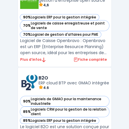
projets et les tâches, fac ...
gestion d'entreprise open source
4,6
90%
Logiciels ERP pour la gestion intégrée
— voir Openbravo dans cette catégorie
Logiciels de caisse enregistreuse et point
70%
— voir Openbravo dans cette catégorie
de vente
70%
Logiciel de gestion d'affaires pour PME
— voir Openbravo dans cette catégorie
Logiciel de Caisse Openbravo : Openbravo
est un ERP (Enterprise Resource Planning)
open source, idéal pour les entreprises de
petite et moyenne taille. Il permet de gérer
Plus d’infos
Fiche complète
la distribution, la vente au détail, les chaînes
de restauration rapide et les entreprises
franchisées. Openbravo : est le choi ...
B2O
ERP cloud BTP avec GMAO intégrée
4.6
Logiciels de GMAO pour la maintenance
90%
— voir B2O dans cette catégorie
industrielle
Logiciels CRM pour la gestion de la relation
85%
— voir B2O dans cette catégorie
client
85%
Logiciels ERP pour la gestion intégrée
— voir B2O dans cette catégorie
Le logiciel B2O est une solution conçue pour