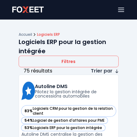
Ouver
Accueil
Logiciels ERP
Logiciels ERP pour la gestion
intégrée
Filtres
75 résultats
Trier par
Autoline DMS
Pilotez la gestion intégrée de
concessions automobiles
Logiciels CRM pour la gestion de la relation
83%
— voir Autoline DMS dans cette catégorie
client
54%
Logiciel de gestion d'affaires pour PME
— voir Autoline DMS dans cette catégorie
53%
Logiciels ERP pour la gestion intégrée
— voir Autoline DMS dans cette catégorie
Autoline DMS centralise la gestion des