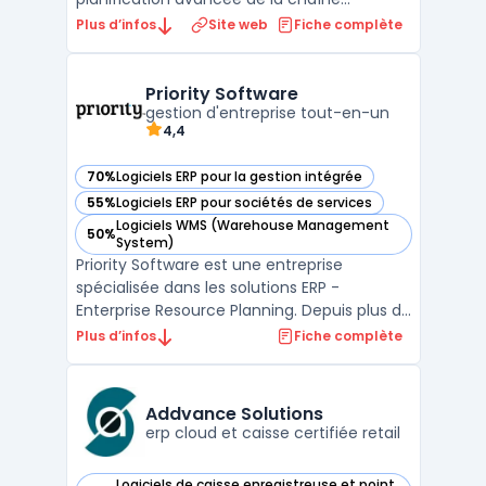
logistique de SAP, intégré au composant
Plus d’infos
Site web
Fiche complète
SAP SCM. Il connecte les données de SAP
ERP pour coordonner la planification de la
demande, de l'approvisionnement et de la
Priority Software
production au sein d'un environnement u ...
gestion d'entreprise tout-en-un
4,4
70%
Logiciels ERP pour la gestion intégrée
— voir Priority Software dans cette catégorie
55%
Logiciels ERP pour sociétés de services
— voir Priority Software dans cette catégorie
Logiciels WMS (Warehouse Management
50%
— voir Priority Software dans cette catégorie
System)
Priority Software est une entreprise
spécialisée dans les solutions ERP -
Enterprise Resource Planning. Depuis plus de
30 ans, elle propose des logiciels de gestion
Plus d’infos
Fiche complète
intégrés adaptés aux besoins de toutes les
tailles d'entreprise. Avec une gamme de
produits complète et innovante, Priority
Addvance Solutions
Software pe ...
erp cloud et caisse certifiée retail
Logiciels de caisse enregistreuse et point