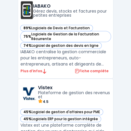
pharmacie, la cosmétique et le commerce
IABAKO
intègre nati ...
Gérez devis, stocks et factures pour
petites entreprises
89%
Logiciels de Devis et Facturation
— voir IABAKO dans cette catégorie
Logiciels de Gestion de la Facturation
75%
— voir IABAKO dans cette catégorie
Récurrente
74%
Logiciel de gestion des devis en ligne
— voir IABAKO dans cette catégorie
IABAKO centralise la gestion commerciale
pour les entrepreneurs, auto-
entrepreneurs, artisans et dirigeants de
petites entreprises. Ce logiciel propose une
Plus d’infos
Fiche complète
interface unique pour la création de devis,
la gestion des commandes, la facturation
Vistex
électronique, le suivi des achats et la
Plateforme de gestion des revenus
gestion des stocks. ...
et
4.5
45%
Logiciel de gestion d'affaires pour PME
— voir Vistex dans cette catégorie
45%
Logiciels ERP pour la gestion intégrée
— voir Vistex dans cette catégorie
Vistex est une plateforme complète de