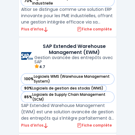
70%
— voir Altior dans cette catégorie
industrielle
Altior se distingue comme une solution ERP
innovante pour les PME industrielles, offrant
une gestion intégrée efficace via sa
plateforme SaaS hébergée dans le cloud.
Plus d’infos
Fiche complète
Cette solution assure une accessibilité et
une mobilité exceptionnelles, permettant
SAP Extended Warehouse
une gestion d'entreprise sécurisée et
Management (EWM)
flexible.La ...
Gestion avancée des entrepôts avec
SAP
4.7
Logiciels WMS (Warehouse Management
100%
— voir SAP Extended Warehouse Management (EWM) dans c
System)
90%
Logiciels de gestion des stocks (WMS)
— voir SAP Extended Warehouse Management (EWM) dans c
Logiciels de Supply Chain Management
85%
— voir SAP Extended Warehouse Management (EWM) dans c
(SCM)
SAP Extended Warehouse Management
(EWM) est une solution avancée de gestion
des entrepôts qui s’intègre parfaitement à
la suite SAP Supply Chain Management
Plus d’infos
Fiche complète
(SCM). Elle est conçue pour aider les