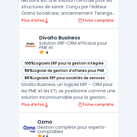
Netsoins est une solution centrale pour les
structures de santé. Conçu par l'éditeur
Orisha Socialcare, anciennement Teranga
Software, ce logiciel médico-social aide les
Plus d’infos
Fiche complète
professionnels dans la gestion
d'établissement. Il centralise les données
Divalto Business
médicales sur une interface unique. La
Solution ERP-CRM efficace pour
plateforme facili ...
PME et
4
100%
Logiciels ERP pour la gestion intégrée
— voir Divalto Business dans cette catégorie
95%
Logiciel de gestion d'affaires pour PME
— voir Divalto Business dans cette catégorie
85%
Logiciels ERP pour sociétés de services
— voir Divalto Business dans cette catégorie
Divalto Business, un logiciel ERP – CRM pour
les PME et les ETI, se positionne comme une
solution incontournable pour la gestion
d'entreprise. Conçu pour améliorer
Plus d’infos
Fiche complète
l'efficacité opérationnelle, ce logiciel
intègre des fonctionnalités
Ozmo
d'automatisation des processus d'affaires,
Gestion complète pour experts-
rendant les tâches admin ...
comptables
4.6