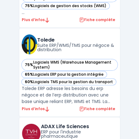
75%
Logiciels de gestion des stocks (WMS)
— voir Abas ERP dans cette catégorie
...
Plus d’infos
Fiche complète
Tolede
Suite ERP/WMS/TMS pour négoce &
distribution
Logiciels WMS (Warehouse Management
75%
— voir Tolede dans cette catégorie
System)
65%
Logiciels ERP pour la gestion intégrée
— voir Tolede dans cette catégorie
60%
Logiciels TMS pour la gestion du transport
— voir Tolede dans cette catégorie
Tolede ERP adresse les besoins du erp
négoce et de l’erp distribution avec une
base unique reliant ERP, WMS et TMS. La
solution centralise données commerciales,
Plus d’infos
Fiche complète
achats, stocks et finances afin d’unifier la
vision des opérations et de limiter les silos
ADAX Life Sciences
applicatifs. Cette architecture vise une
ERP pour l'industrie
traçabi ...
pharmaceutique