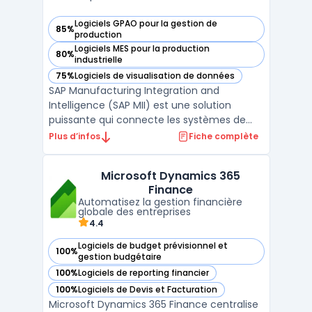
Logiciels GPAO pour la gestion de
85%
— voir SAP MII dans cette catégorie
production
Logiciels MES pour la production
80%
— voir SAP MII dans cette catégorie
industrielle
75%
Logiciels de visualisation de données
— voir SAP MII dans cette catégorie
SAP Manufacturing Integration and
Intelligence (SAP MII) est une solution
puissante qui connecte les systèmes de
production aux opérations commerciales
Plus d’infos
Fiche complète
pour améliorer la visibilité et l’efficacité des
processus de fabrication. Cette plateforme
Microsoft Dynamics 365
permet une intégration verticale des
Finance
données, reliant le ...
Automatisez la gestion financière
globale des entreprises
4.4
Logiciels de budget prévisionnel et
100%
— voir Microsoft Dynamics 365 Finance dans cette catégori
gestion budgétaire
100%
Logiciels de reporting financier
— voir Microsoft Dynamics 365 Finance dans cette catégori
100%
Logiciels de Devis et Facturation
— voir Microsoft Dynamics 365 Finance dans cette catégori
Microsoft Dynamics 365 Finance centralise