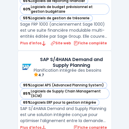
65%
Logiciels de reporting financier
— voir Sage FRP 1000 dans cette catégorie
Logiciels de budget prévisionnel et
60%
— voir Sage FRP 1000 dans cette catégorie
gestion budgétaire
55%
Logiciels de gestion de trésorerie
— voir Sage FRP 1000 dans cette catégorie
Sage FRP 1000 (anciennement Sage 1000)
est une suite financière modulable multi-
entités éditée par Sage Group. Elle couvre
l'ensemble des besoins de la fonction
Plus d’infos
Site web
Fiche complète
finance : comptabilité générale et
analytique, gestion des immobilisations,
SAP S/4HANA Demand and
trésorerie, achats, ventes et pilotage
Supply Planning
budgétaire. Le module co ...
Planification intégrée des besoins
4.7
95%
Logiciel APS (Advanced Planning System)
— voir SAP S/4HANA Demand and Supply Planning dans cett
Logiciels de Supply Chain Management
85%
— voir SAP S/4HANA Demand and Supply Planning dans cett
(SCM)
65%
Logiciels ERP pour la gestion intégrée
— voir SAP S/4HANA Demand and Supply Planning dans cett
SAP S/4HANA Demand and Supply Planning
est une solution intégrée conçue pour
optimiser l’alignement entre la demande
client et l’approvisionnement. S’appuyant
Plus d’infos
Fiche complète