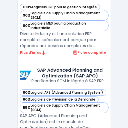
100%
Logiciels ERP pour la gestion intégrée
— voir Divalto Industry dans cette catégorie
Logiciels de Supply Chain Management
90%
— voir Divalto Industry dans cette catégorie
(SCM)
Logiciels MES pour la production
80%
— voir Divalto Industry dans cette catégorie
industrielle
Divalto Industry est une solution ERP
complète, spécialement conçue pour
répondre aux besoins complexes de
l'industrie. Elle intègre une gestion avancée
Plus d’infos
Fiche complète
de la planification de production,
permettant une optimisation stratégique
et une surveillance efficace de la
SAP Advanced Planning and
Optimization (SAP APO)
production. Cette solution assure une ...
Planification SCM intégrée à SAP ERP
80%
Logiciel APS (Advanced Planning System)
— voir SAP Advanced Planning and Optimization (SAP APO) 
60%
Logiciels de Prévision de la Demande
— voir SAP Advanced Planning and Optimization (SAP APO) 
Logiciels de Supply Chain Management
55%
— voir SAP Advanced Planning and Optimization (SAP APO) 
(SCM)
SAP APO (Advanced Planning and
Optimization) est le module de
planification avancée de la chaîne