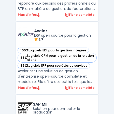
répondre aux besoins des professionnels du
BTP en matière de gestion, de facturation
et de suivi d'activité. Destiné aux artisans,
Plus d’infos
Fiche complète
PME et entreprises générales, B2O propose
une interface unique permettant de
centraliser l’ensemble des processus métier
Axelor
sur ...
ERP open source pour la gestion
4,7
100%
Logiciels ERP pour la gestion intégrée
— voir Axelor dans cette catégorie
Logiciels CRM pour la gestion de la relation
85%
— voir Axelor dans cette catégorie
client
85%
Logiciels ERP pour sociétés de services
— voir Axelor dans cette catégorie
Axelor est une solution de gestion
d'entreprise open-source complète et
modulaire. Elle offre des outils tels que la
gestion de la relation client, la gestion des
Plus d’infos
Fiche complète
ressources humaines, la comptabilité et la
gestion des stocks en plus d'autres
fonctionnalités. Axelor permet de gérer
SAP MII
efficacement la ch ...
Solution pour connecter la
production