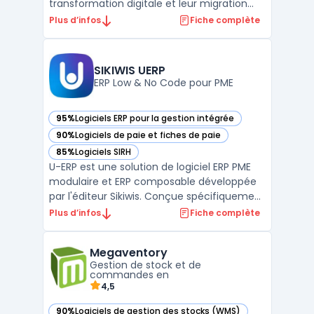
transformation digitale et leur migration
vers le cloud. Conçue pour simplifier et
Plus d’infos
Fiche complète
accélérer l’adoption de SAP S/4HANA Cloud,
cette solution propose des outils, des
services et des méthodologies adaptés aux
SIKIWIS UERP
besoins spécifi ...
ERP Low & No Code pour PME
95%
Logiciels ERP pour la gestion intégrée
— voir SIKIWIS UERP dans cette catégorie
90%
Logiciels de paie et fiches de paie
— voir SIKIWIS UERP dans cette catégorie
85%
Logiciels SIRH
— voir SIKIWIS UERP dans cette catégorie
U-ERP est une solution de logiciel ERP PME
modulaire et ERP composable développée
par l'éditeur Sikiwis. Conçue spécifiquement
pour les petites et moyennes entreprises,
Plus d’infos
Fiche complète
cette plateforme low code et erp no code
permet de digitaliser l'ensemble des
Megaventory
processus métier au sein d'une
Gestion de stock et de
architecture unifiée. ...
commandes en
4,5
90%
Logiciels de gestion des stocks (WMS)