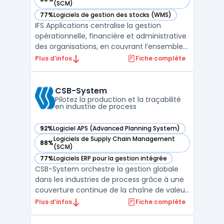
— voir IFS Applications dans cette catégorie
(SCM)
77%
Logiciels de gestion des stocks (WMS)
— voir IFS Applications dans cette catégorie
IFS Applications centralise la gestion
opérationnelle, financière et administrative
des organisations, en couvrant l’ensemble
du cycle métier via une plateforme unique.
Plus d’infos
Fiche complète
Les entreprises rencontrent souvent des
difficultés lors de l’alignement et du suivi
des processus de Service and Asset
CSB-System
Management, ...
Pilotez la production et la traçabilité
en industrie de process
92%
Logiciel APS (Advanced Planning System)
— voir CSB-System dans cette catégorie
Logiciels de Supply Chain Management
88%
— voir CSB-System dans cette catégorie
(SCM)
77%
Logiciels ERP pour la gestion intégrée
— voir CSB-System dans cette catégorie
CSB-System orchestre la gestion globale
dans les industries de process grâce à une
couverture continue de la chaîne de valeur,
du producteur au consommateur. Ce
Plus d’infos
Fiche complète
logiciel ERP adressé aux secteurs comme
l’agroalimentaire, les boissons, la chimie, la