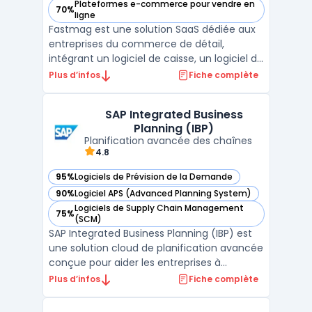
Plateformes e-commerce pour vendre en
70%
— voir Fastmag dans cette catégorie
ligne
Fastmag est une solution SaaS dédiée aux
entreprises du commerce de détail,
intégrant un logiciel de caisse, un logiciel de
gestion de stock et un logiciel de gestion
Plus d’infos
Fiche complète
commerciale. Il permet aux commerçants
et enseignes de gérer efficacement leurs
SAP Integrated Business
points de vente, en optimisant les stocks,
Planning (IBP)
les transa ...
Planification avancée des chaînes
4.8
95%
Logiciels de Prévision de la Demande
— voir SAP Integrated Business Planning (IBP) dans cette c
90%
Logiciel APS (Advanced Planning System)
— voir SAP Integrated Business Planning (IBP) dans cette c
Logiciels de Supply Chain Management
75%
— voir SAP Integrated Business Planning (IBP) dans cette c
(SCM)
SAP Integrated Business Planning (IBP) est
une solution cloud de planification avancée
conçue pour aider les entreprises à
optimiser leurs processus stratégiques,
Plus d’infos
Fiche complète
opérationnels et financiers. En intégrant des
données en temps réel et des outils