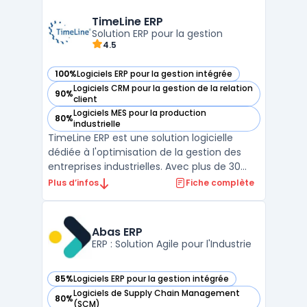
entreprises à optimiser leurs processus
logistiques en centralisant la gestion des
TimeLine ERP
stocks, en automatisant ...
Solution ERP pour la gestion
4.5
100%
Logiciels ERP pour la gestion intégrée
— voir TimeLine ERP dans cette catégorie
Logiciels CRM pour la gestion de la relation
90%
— voir TimeLine ERP dans cette catégorie
client
Logiciels MES pour la production
80%
— voir TimeLine ERP dans cette catégorie
industrielle
TimeLine ERP est une solution logicielle
dédiée à l'optimisation de la gestion des
entreprises industrielles. Avec plus de 30
ans d'expérience, notre logiciel ERP propose
Plus d’infos
Fiche complète
des fonctionnalités modulaires telles que la
gestion de la production (GPAO), la
traçabilité, le contrôle qualité et
Abas ERP
l'automatisa ...
ERP : Solution Agile pour l'Industrie
85%
Logiciels ERP pour la gestion intégrée
— voir Abas ERP dans cette catégorie
Logiciels de Supply Chain Management
80%
— voir Abas ERP dans cette catégorie
(SCM)