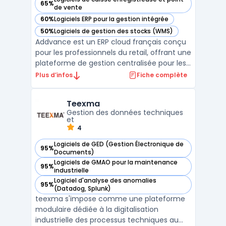
65%
— voir Addvance Solutions dans cette catégorie
de vente
60%
Logiciels ERP pour la gestion intégrée
— voir Addvance Solutions dans cette catégorie
50%
Logiciels de gestion des stocks (WMS)
— voir Addvance Solutions dans cette catégorie
Addvance est un ERP cloud français conçu
pour les professionnels du retail, offrant une
plateforme de gestion centralisée pour les
magasins et les franchises. Ce système de
Plus d’infos
Fiche complète
caisse intègre nativement toutes les
opérations critiques d’un point de vente
Teexma
moderne, de l’encaissement à la gestion
Gestion des données techniques
des stock ...
et
4
Logiciels de GED (Gestion Électronique de
95%
— voir Teexma dans cette catégorie
Documents)
Logiciels de GMAO pour la maintenance
95%
— voir Teexma dans cette catégorie
industrielle
Logiciel d'analyse des anomalies
95%
— voir Teexma dans cette catégorie
(Datadog, Splunk)
teexma s'impose comme une plateforme
modulaire dédiée à la digitalisation
industrielle des processus techniques au