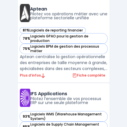
visibilité immédiate sur leurs flux, avec un
accès direct à des reportings ER ...
Aptean
Pilotez vos opérations métier avec une
plateforme sectorielle unifiée
81%
Logiciels de reporting financier
— voir Aptean dans cette catégorie
Logiciels GPAO pour la gestion de
78%
— voir Aptean dans cette catégorie
production
Logiciels BPM de gestion des processus
75%
— voir Aptean dans cette catégorie
métier
Aptean centralise la gestion opérationnelle
des entreprises de taille moyenne à grande,
spécialisées dans des secteurs complexes,
en connectant la plateforme logicielle
Plus d’infos
Fiche complète
d’entreprise AppCentral à des outils métier
spécifiques. Le produit est destiné aux
organisations confrontées à la
IFS Applications
multiplication d ...
Pilotez l’ensemble de vos processus
ERP sur une seule plateforme
Logiciels WMS (Warehouse Management
93%
— voir IFS Applications dans cette catégorie
System)
Logiciels de Supply Chain Management
85%