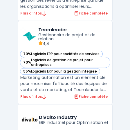
gestion des revenus d’entreprise qui aide
les organisations à optimiser leurs
stratégies de tarification, de promotions, et
Plus d’infos
Fiche complète
de gestion des incitations. Conçue pour
répondre aux besoins des entreprises
Teamleader
complexes, elle permet de gérer
Gestionnaire de projet et de
efficacement les droits, rede ...
relation
4,4
70%
Logiciels ERP pour sociétés de services
— voir Teamleader dans cette catégorie
Logiciels de gestion de projet pour
70%
— voir Teamleader dans cette catégorie
entreprises
55%
Logiciels ERP pour la gestion intégrée
— voir Teamleader dans cette catégorie
Marketing automation est un élément clé
pour maximiser l'efficacité des équipes de
vente et de marketing, et Teamleader le
facilite grandement. Avec cet outil en ligne,
Plus d’infos
Fiche complète
vous pouvez centraliser toutes vos données
clients, facturer rapidement et facilement,
gérer vos projets, automatiser vos tâches
Divalto Industry
ad ...
ERP Industriel pour Optimisation et