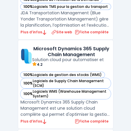
— voir Blue Yonder dans cette catégorie
100%
Logiciels TMS pour la gestion du transport
— voir Blue Yonder dans cette catégorie
JDA Transportation Management (Blue
Yonder Transportation Management) gère
la planification, l’optimisation et l’exécution
des transports dans des réseaux mondiaux
Plus d’infos
Site web
Fiche complète
multimodaux. Les directions logistiques de
grandes entreprises rencontrent souvent
Microsoft Dynamics 365 Supply
des contraintes de coûts, de disponibilité de
Chain Management
capacit ...
Solution cloud pour automatiser et
4.2
100%
Logiciels de gestion des stocks (WMS)
— voir Microsoft Dynamics 365 Supply Chain Management d
Logiciels de Supply Chain Management
100%
— voir Microsoft Dynamics 365 Supply Chain Management d
(SCM)
Logiciels WMS (Warehouse Management
100%
— voir Microsoft Dynamics 365 Supply Chain Management d
System)
Microsoft Dynamics 365 Supply Chain
Management est une solution cloud
complète qui permet d'optimiser la gestion
de la chaîne d'approvisionnement pour les
Plus d’infos
Fiche complète
entreprises de toutes tailles. En intégrant