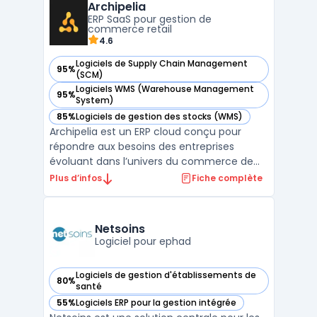
Archipelia
collaboratifs, cette plateforme permet
ERP SaaS pour gestion de
d’aligner la dem ...
commerce retail
4.6
Logiciels de Supply Chain Management
95%
— voir Archipelia dans cette catégorie
(SCM)
Logiciels WMS (Warehouse Management
95%
— voir Archipelia dans cette catégorie
System)
85%
Logiciels de gestion des stocks (WMS)
— voir Archipelia dans cette catégorie
Archipelia est un ERP cloud conçu pour
répondre aux besoins des entreprises
évoluant dans l’univers du commerce de
détail, avec une approche centrée sur la
Plus d’infos
Fiche complète
gestion omnicanale. Grâce à sa couverture
fonctionnelle, il permet d’unifier les
processus de vente, de stock, de logistique
Netsoins
et de relation clie ...
Logiciel pour ephad
Logiciels de gestion d'établissements de
80%
— voir Netsoins dans cette catégorie
santé
55%
Logiciels ERP pour la gestion intégrée
— voir Netsoins dans cette catégorie