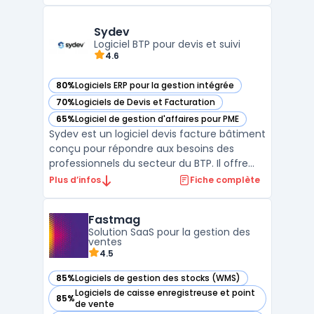
production et l'ordonnancement détaillé
des ressources. Elle aide les entreprises à
gérer efficacement leurs processus de
Sydev
fabrication complexes en te ...
Logiciel BTP pour devis et suivi
4.6
80%
Logiciels ERP pour la gestion intégrée
— voir Sydev dans cette catégorie
70%
Logiciels de Devis et Facturation
— voir Sydev dans cette catégorie
65%
Logiciel de gestion d'affaires pour PME
— voir Sydev dans cette catégorie
Sydev est un logiciel devis facture bâtiment
conçu pour répondre aux besoins des
professionnels du secteur du BTP. Il offre
une solution centralisée pour la gestion des
Plus d’infos
Fiche complète
devis, des factures et du suivi administratif
des chantiers. Ce progiciel facilite la
Fastmag
production de documents conformes aux
Solution SaaS pour la gestion des
régleme ...
ventes
4.5
85%
Logiciels de gestion des stocks (WMS)
— voir Fastmag dans cette catégorie
Logiciels de caisse enregistreuse et point
85%
— voir Fastmag dans cette catégorie
de vente