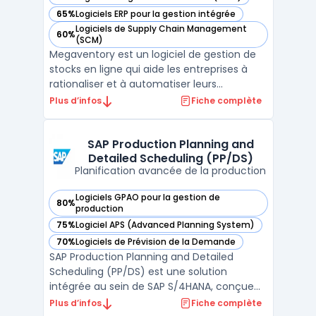
— voir Megaventory dans cette catégorie
65%
Logiciels ERP pour la gestion intégrée
— voir Megaventory dans cette catégorie
Logiciels de Supply Chain Management
60%
— voir Megaventory dans cette catégorie
(SCM)
Megaventory est un logiciel de gestion de
stocks en ligne qui aide les entreprises à
rationaliser et à automatiser leurs
processus de gestion de stocks. Avec des
Plus d’infos
Fiche complète
fonctionnalités de gestion de commande,
d'inventaire, de planification et de suivi des
expéditions, Megaventory est une solution
SAP Production Planning and
Detailed Scheduling (PP/DS)
complète ...
Planification avancée de la production
Logiciels GPAO pour la gestion de
80%
— voir SAP Production Planning and Detailed Scheduling (PP
production
75%
Logiciel APS (Advanced Planning System)
— voir SAP Production Planning and Detailed Scheduling (PP
70%
Logiciels de Prévision de la Demande
— voir SAP Production Planning and Detailed Scheduling (PP
SAP Production Planning and Detailed
Scheduling (PP/DS) est une solution
intégrée au sein de SAP S/4HANA, conçue
pour optimiser la planification de la
Plus d’infos
Fiche complète