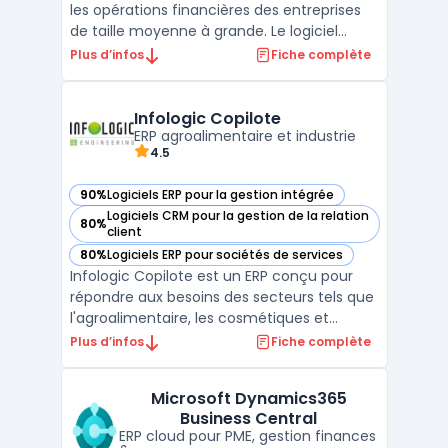
les opérations financières des entreprises
de taille moyenne à grande. Le logiciel
prend en charge la gestion de la
Plus d’infos
Fiche complète
comptabilité, simplifie le suivi des dépenses
et le traitement du bilan. Son
fonctionnement en mode cloud adapte la
Infologic Copilote
coordination à des environ ...
ERP agroalimentaire et industrie
4.5
90%
Logiciels ERP pour la gestion intégrée
— voir Infologic Copilote dans cette catégorie
Logiciels CRM pour la gestion de la relation
80%
— voir Infologic Copilote dans cette catégorie
client
80%
Logiciels ERP pour sociétés de services
— voir Infologic Copilote dans cette catégorie
Infologic Copilote est un ERP conçu pour
répondre aux besoins des secteurs tels que
l'agroalimentaire, les cosmétiques et
l'horticulture. Ce logiciel intègre les
Plus d’infos
Fiche complète
spécificités de chaque filière, notamment
la gestion des volailles, des produits laitiers,
Microsoft Dynamics365
des céréales, ainsi que d'autres domaines
Business Central
clés ...
ERP cloud pour PME, gestion finances