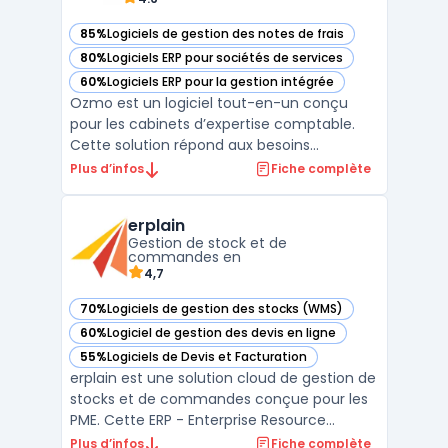
85%
Logiciels de gestion des notes de frais
— voir Ozmo dans cette catégorie
80%
Logiciels ERP pour sociétés de services
— voir Ozmo dans cette catégorie
60%
Logiciels ERP pour la gestion intégrée
— voir Ozmo dans cette catégorie
Ozmo est un logiciel tout-en-un conçu
pour les cabinets d’expertise comptable.
Cette solution répond aux besoins
spécifiques des experts-comptables en
Plus d’infos
Fiche complète
centralisant la gestion des dossiers clients,
l’automatisation des processus
erplain
administratifs et la conformité légale. Avec
Gestion de stock et de
son interface intuitive, Oz ...
commandes en
4,7
70%
Logiciels de gestion des stocks (WMS)
— voir erplain dans cette catégorie
60%
Logiciel de gestion des devis en ligne
— voir erplain dans cette catégorie
55%
Logiciels de Devis et Facturation
— voir erplain dans cette catégorie
erplain est une solution cloud de gestion de
stocks et de commandes conçue pour les
PME. Cette ERP - Enterprise Resource
Planning offre une interface intuitive ainsi
Plus d’infos
Fiche complète