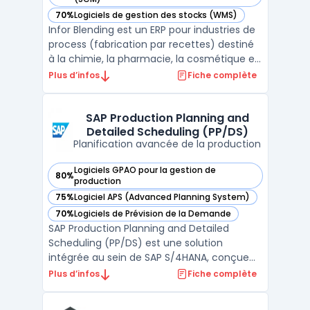
70%
Logiciels de gestion des stocks (WMS)
— voir Infor Blending dans cette catégorie
Infor Blending est un ERP pour industries de
process (fabrication par recettes) destiné
à la chimie, la pharmacie, la cosmétique et
l’agroalimentaire. Il structure la gestion des
Plus d’infos
Fiche complète
recettes, la formulation et la pesée, le suivi
des matières et des semi-finis, et consolide
la traçabilité des lots de la ...
SAP Production Planning and
Detailed Scheduling (PP/DS)
Planification avancée de la production
Logiciels GPAO pour la gestion de
80%
— voir SAP Production Planning and Detailed Scheduling (PP
production
75%
Logiciel APS (Advanced Planning System)
— voir SAP Production Planning and Detailed Scheduling (PP
70%
Logiciels de Prévision de la Demande
— voir SAP Production Planning and Detailed Scheduling (PP
SAP Production Planning and Detailed
Scheduling (PP/DS) est une solution
intégrée au sein de SAP S/4HANA, conçue
pour optimiser la planification de la
Plus d’infos
Fiche complète
production et l'ordonnancement détaillé
des ressources. Elle aide les entreprises à