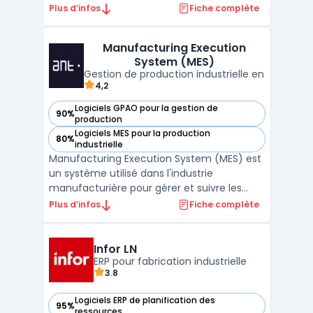
production en temps réel. Il collecte,
Plus d’infos
Fiche complète
analyse et communique des données en
temps réel pour permettre aux
Manufacturing Execution
responsables de production de prendre des
System (MES)
décisions rapides et éclairées basée ...
Gestion de production industrielle en
4,2
Logiciels GPAO pour la gestion de
90%
— voir Manufacturing Execution System (MES) dans cette c
production
Logiciels MES pour la production
80%
— voir Manufacturing Execution System (MES) dans cette c
industrielle
Manufacturing Execution System (MES) est
un système utilisé dans l'industrie
manufacturière pour gérer et suivre les
processus de production en temps réel. Il
Plus d’infos
Fiche complète
agit comme un pont entre la planification
et l'exécution en permettant la
récupération de données sur le statut de la
Infor LN
production en temps rée ...
ERP pour fabrication industrielle
3.8
Logiciels ERP de planification des
95%
— voir Infor LN dans cette catégorie
ressources