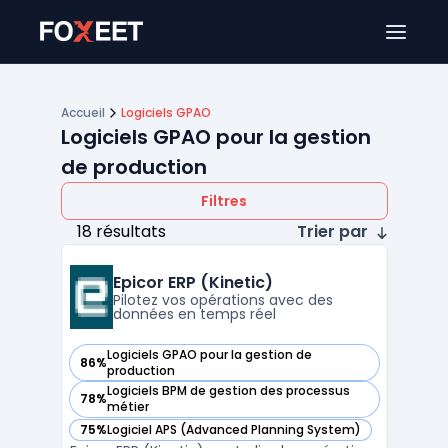
Ouver
Accueil
Logiciels GPAO
Logiciels GPAO pour la gestion
de production
Filtres
18 résultats
Trier par
Epicor ERP (Kinetic)
Pilotez vos opérations avec des
données en temps réel
Logiciels GPAO pour la gestion de
86%
— voir Epicor ERP (Kinetic) dans cette catégorie
production
Logiciels BPM de gestion des processus
78%
— voir Epicor ERP (Kinetic) dans cette catégorie
métier
75%
Logiciel APS (Advanced Planning System)
— voir Epicor ERP (Kinetic) dans cette catégorie