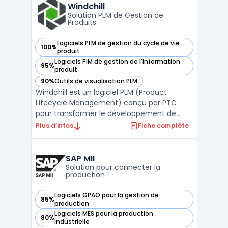
gérer efficacement leurs processus de
Windchill
fabrication complexes en te ...
Solution PLM de Gestion de
Produits
Logiciels PLM de gestion du cycle de vie
100%
— voir Windchill dans cette catégorie
produit
Logiciels PIM de gestion de l'information
95%
— voir Windchill dans cette catégorie
produit
90%
Outils de visualisation PLM
— voir Windchill dans cette catégorie
Windchill est un logiciel PLM (Product
Lifecycle Management) conçu par PTC
pour transformer le développement de
produits. Il permet une collaboration
Plus d’infos
Fiche complète
efficace en entreprise, offrant un accès en
temps réel aux données essentielles. Grâce
à Windchill, les utilisateurs peuvent
SAP MII
identifier rapidement la ...
Solution pour connecter la
production
Logiciels GPAO pour la gestion de
85%
— voir SAP MII dans cette catégorie
production
Logiciels MES pour la production
80%
— voir SAP MII dans cette catégorie
industrielle