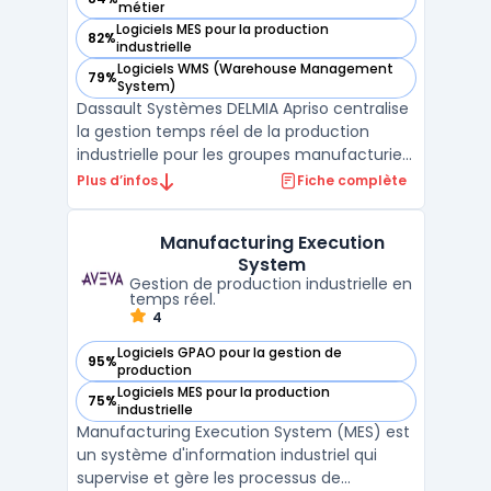
— voir Dassault Systèmes DELMIA Apriso dans cette catégor
métier
Logiciels MES pour la production
82%
— voir Dassault Systèmes DELMIA Apriso dans cette catégor
industrielle
Logiciels WMS (Warehouse Management
79%
— voir Dassault Systèmes DELMIA Apriso dans cette catégor
System)
Dassault Systèmes DELMIA Apriso centralise
la gestion temps réel de la production
industrielle pour les groupes manufacturiers
multi-sites. Ce logiciel Manufacturing
Plus d’infos
Fiche complète
Operations Management regroupe
l’ensemble des activités d’atelier, de la
Manufacturing Execution
planification à la qualité, jusqu’au pilotage
System
des stocks et d ...
Gestion de production industrielle en
temps réel.
4
Logiciels GPAO pour la gestion de
95%
— voir Manufacturing Execution System dans cette catégor
production
Logiciels MES pour la production
75%
— voir Manufacturing Execution System dans cette catégor
industrielle
Manufacturing Execution System (MES) est
un système d'information industriel qui
supervise et gère les processus de