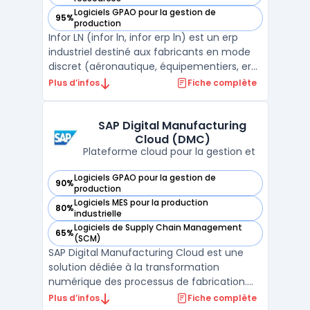
Logiciels GPAO pour la gestion de
95%
— voir Infor LN dans cette catégorie
production
Infor LN (infor ln, infor erp ln) est un erp
industriel destiné aux fabricants en mode
discret (aéronautique, équipementiers, erp
automobile, machines). La solution couvre
Plus d’infos
Fiche complète
le cœur opérationnel d’une industrie multi-
sites et multi-pays, avec une structuration
des données par entreprise, site et entre ...
SAP Digital Manufacturing
Cloud (DMC)
Plateforme cloud pour la gestion et
Logiciels GPAO pour la gestion de
90%
— voir SAP Digital Manufacturing Cloud (DMC) dans cette c
production
Logiciels MES pour la production
80%
— voir SAP Digital Manufacturing Cloud (DMC) dans cette c
industrielle
Logiciels de Supply Chain Management
65%
— voir SAP Digital Manufacturing Cloud (DMC) dans cette c
(SCM)
SAP Digital Manufacturing Cloud est une
solution dédiée à la transformation
numérique des processus de fabrication.
Ce logiciel s’intègre dans un écosystème
Plus d’infos
Fiche complète