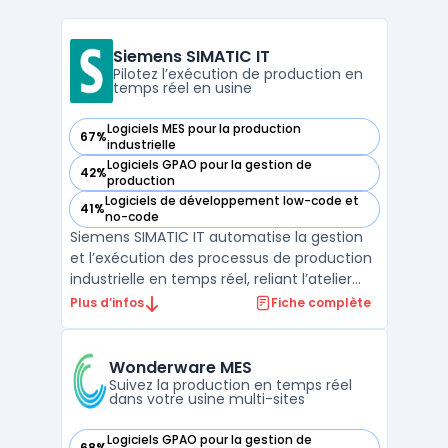
Siemens SIMATIC IT
Pilotez l’exécution de production en
temps réel en usine
Logiciels MES pour la production
67%
— voir Siemens SIMATIC IT dans cette catégorie
industrielle
Logiciels GPAO pour la gestion de
42%
— voir Siemens SIMATIC IT dans cette catégorie
production
Logiciels de développement low-code et
41%
— voir Siemens SIMATIC IT dans cette catégorie
no-code
Siemens SIMATIC IT automatise la gestion
et l’exécution des processus de production
industrielle en temps réel, reliant l’atelier
aux systèmes de gestion. La problématique
Plus d’infos
Fiche complète
métier concerne le pilotage centralisé dans
les secteurs manufacturing execution
system et MES, intégrant les contraintes
Wonderware MES
relati ...
Suivez la production en temps réel
dans votre usine multi-sites
Logiciels GPAO pour la gestion de
68%