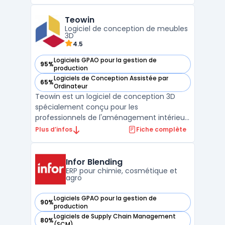
cloud et propose des fonctionnalités
avancées pour les entreprises industrielles
Teowin
souhaitant optimiser leurs opérations. Avec
Logiciel de conception de meubles
son focus sur l’au ...
3D
4.5
Logiciels GPAO pour la gestion de
95%
— voir Teowin dans cette catégorie
production
Logiciels de Conception Assistée par
65%
— voir Teowin dans cette catégorie
Ordinateur
Teowin est un logiciel de conception 3D
spécialement conçu pour les
professionnels de l'aménagement intérieur
et de la fabrication de meubles. Avec son
Plus d’infos
Fiche complète
interface intuitive et ses outils puissants,
Teowin permet de créer des modèles 3D
précis pour l'agencement des espaces et la
Infor Blending
conception de meubles ...
ERP pour chimie, cosmétique et
agro
Logiciels GPAO pour la gestion de
90%
— voir Infor Blending dans cette catégorie
production
Logiciels de Supply Chain Management
80%
— voir Infor Blending dans cette catégorie
(SCM)