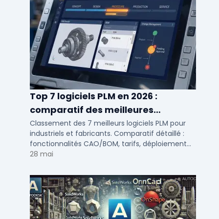
Top 7 logiciels PLM en 2026 :
comparatif des meilleures
solutions de gestion du cycle de vie
Classement des 7 meilleurs logiciels PLM pour
industriels et fabricants. Comparatif détaillé :
produit
fonctionnalités CAO/BOM, tarifs, déploiement
cloud ou on-premise, avis utilisateurs PME et ETI.
28 mai