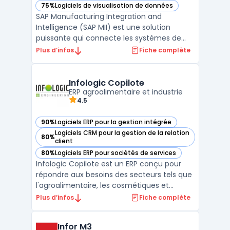
75%
Logiciels de visualisation de données
— voir SAP MII dans cette catégorie
SAP Manufacturing Integration and
Intelligence (SAP MII) est une solution
puissante qui connecte les systèmes de
production aux opérations commerciales
Plus d’infos
Fiche complète
pour améliorer la visibilité et l’efficacité des
processus de fabrication. Cette plateforme
permet une intégration verticale des
Infologic Copilote
données, reliant le ...
ERP agroalimentaire et industrie
4.5
90%
Logiciels ERP pour la gestion intégrée
— voir Infologic Copilote dans cette catégorie
Logiciels CRM pour la gestion de la relation
80%
— voir Infologic Copilote dans cette catégorie
client
80%
Logiciels ERP pour sociétés de services
— voir Infologic Copilote dans cette catégorie
Infologic Copilote est un ERP conçu pour
répondre aux besoins des secteurs tels que
l'agroalimentaire, les cosmétiques et
l'horticulture. Ce logiciel intègre les
Plus d’infos
Fiche complète
spécificités de chaque filière, notamment
la gestion des volailles, des produits laitiers,
Infor M3
des céréales, ainsi que d'autres domaines