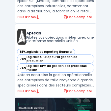
Epicor ERP (Kinetic) centralise les opérations
des entreprises industrielles, notamment
dans la distribution, la fabrication, le retail et
les matériaux de construction. Le logiciel
Plus d’infos
Fiche complète
s’adresse aux acteurs ayant besoin d’une
visibilité immédiate sur leurs flux, avec un
accès direct à des reportings ER ...
Aptean
Pilotez vos opérations métier avec une
plateforme sectorielle unifiée
81%
Logiciels de reporting financier
— voir Aptean dans cette catégorie
Logiciels GPAO pour la gestion de
78%
— voir Aptean dans cette catégorie
production
Logiciels BPM de gestion des processus
75%
— voir Aptean dans cette catégorie
métier
Aptean centralise la gestion opérationnelle
des entreprises de taille moyenne à grande,
spécialisées dans des secteurs complexes,
en connectant la plateforme logicielle
Plus d’infos
Fiche complète
d’entreprise AppCentral à des outils métier
spécifiques. Le produit est destiné aux
organisations confrontées à la