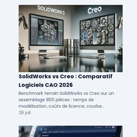
SolidWorks vs Creo : Comparatif
Logiciels CAO 2026
Benchmark terrain SolidWorks vs Creo sur un
assemblage 800 pièces : temps de
modélisation, coûts de licence, courbe
d'apprentissage et intégration PLM pour bureaux
28 juil.
d'études PME et ETI.