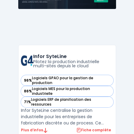
multiplication d ...
Infor SyteLine
Pilotez la production industrielle
multi-sites depuis le cloud
Logiciels GPAO pour la gestion de
96%
— voir Infor SyteLine dans cette catégorie
production
Logiciels MES pour la production
86%
— voir Infor SyteLine dans cette catégorie
industrielle
Logiciels ERP de planification des
71%
— voir Infor SyteLine dans cette catégorie
ressources
Infor SyteLine centralise la gestion
industrielle pour les entreprises de
fabrication discrète ou de process. Ce
logiciel permet de planifier, suivre et piloter
Plus d’infos
Fiche complète