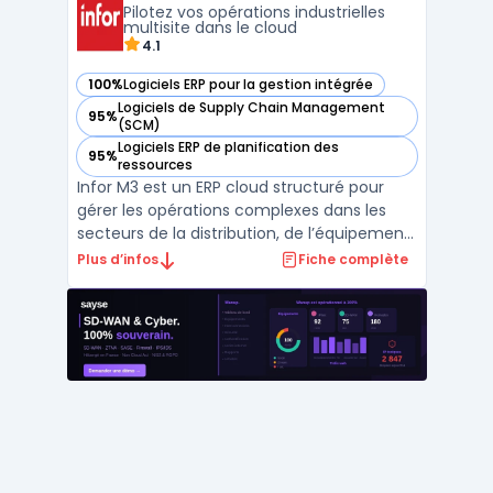
Pilotez vos opérations industrielles
clés ...
multisite dans le cloud
4.1
100%
Logiciels ERP pour la gestion intégrée
— voir Infor M3 dans cette catégorie
Logiciels de Supply Chain Management
95%
— voir Infor M3 dans cette catégorie
(SCM)
Logiciels ERP de planification des
95%
— voir Infor M3 dans cette catégorie
ressources
Infor M3 est un ERP cloud structuré pour
gérer les opérations complexes dans les
secteurs de la distribution, de l’équipement,
de la mode, de l’agroalimentaire, de la
Plus d’infos
Fiche complète
chimie et de la production industrielle.
Cette solution traite les environnements
multi-sites, multi-entreprises et multi-
devises, to ...