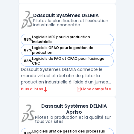
la chaîne de production, du devis à l’après-
vente, en s’adaptant aux environnements
divers qui exigent la prise en charge de l’ERP
Dassault Systèmes DELMIA
industri ...
Pilotez la planification et l’exécution
industrielle connectée
Logiciels MES pour la production
88%
— voir Dassault Systèmes DELMIA dans cette catégorie
industrielle
Logiciels GPAO pour la gestion de
87%
— voir Dassault Systèmes DELMIA dans cette catégorie
production
Logiciels de FAO et CFAO pour l'usinage
83%
— voir Dassault Systèmes DELMIA dans cette catégorie
CNC
Dassault Systèmes DELMIA connecte le
monde virtuel et réel afin de piloter la
production industrielle à l’aide d’un jumeau
numérique. Le logiciel est conçu pour
Plus d’infos
Fiche complète
répondre aux besoins des métiers de la
fabrication avancée, où la planification, la
Dassault Systèmes DELMIA
simulation et l’exécution sont au cœur de
Apriso
la gestion de ...
Pilotez la production et la qualité sur
tous vos sites
Logiciels BPM de gestion des processus
84%