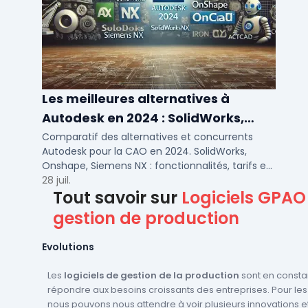
Les meilleures alternatives à
Autodesk en 2024 : SolidWorks,
Siemens NX et autres solutions CAO
Comparatif des alternatives et concurrents
Autodesk pour la CAO en 2024. SolidWorks,
Onshape, Siemens NX : fonctionnalités, tarifs et
cas d'usage pour PME et bureaux d'études.
28 juil.
Tout savoir sur
Logiciels GPAO
gestion de production
Evolutions
Les
logiciels de gestion de la production
sont en consta
répondre aux besoins croissants des entreprises. Pour les
nous pouvons nous attendre à voir plusieurs innovations e