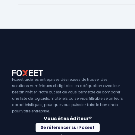
fonction des besoins spécifiques de chaque entreprise.
ressources et des stocks. De plus, ces logiciels fournissent
suivi en temps réel de la production, ce qui facilite la pris
l'adaptation rapide à toute modification de la demande o
de production. Ils contribuent également à améliorer la qu
en permettant un contrôle plus rigoureux des processus de
les
logiciels de Gestion de la Production
peuvent aider à
en minimisant les déchets et en améliorant l'efficacité de 
Foxeet aide les entreprises désireuses de trouver des
solutions numériques et digitales en adéquation avec leur
besoin métier. Notre but est de vous permettre de comparer
une liste de logiciels, matériels ou service, filtrable selon leurs
caractéristiques, pour que vous puissiez faire le bon choix
pour votre entreprise.
Vous êtes éditeur?
Se référencer sur Foxeet