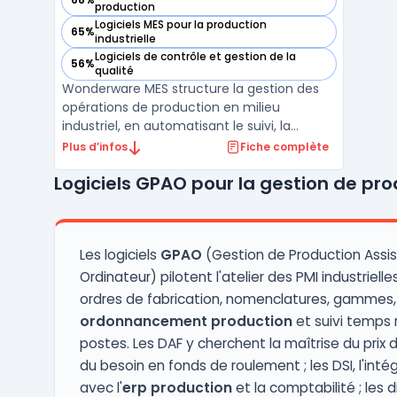
— voir Wonderware MES dans cette catégorie
production
Logiciels MES pour la production
65%
— voir Wonderware MES dans cette catégorie
industrielle
Logiciels de contrôle et gestion de la
56%
— voir Wonderware MES dans cette catégorie
qualité
Wonderware MES structure la gestion des
opérations de production en milieu
industriel, en automatisant le suivi, la
standardisation et l’exécution sur plusieurs
Plus d’infos
Fiche complète
sites. Ce système MES facilite la connexion
Logiciels GPAO pour la gestion de pr
entre planification ERP et atelier. Cela
répond au besoin de synchroniser les
ressources, les o ...
Les logiciels
GPAO
(Gestion de Production Assi
Ordinateur) pilotent l'atelier des PMI industrielle
ordres de fabrication, nomenclatures, gammes,
ordonnancement production
et suivi temps 
postes. Les DAF y cherchent la maîtrise du prix 
du besoin en fonds de roulement ; les DSI, l'inté
avec l'
erp production
et la comptabilité ; les d