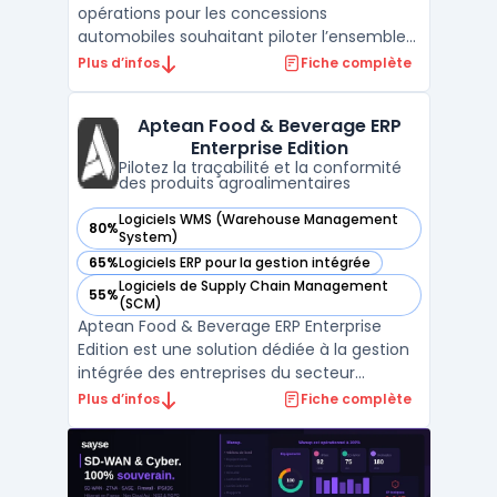
opérations pour les concessions
automobiles souhaitant piloter l’ensemble
du cycle métier, depuis la prospection
Plus d’infos
Fiche complète
commerciale jusqu’au suivi après-vente,
dans un environnement multi-site et multi-
Aptean Food & Beverage ERP
marque. Le secteur de la distribution
Enterprise Edition
automobile est confronté à l ...
Pilotez la traçabilité et la conformité
des produits agroalimentaires
Logiciels WMS (Warehouse Management
80%
— voir Aptean Food & Beverage ERP Enterprise Edition dans 
System)
65%
Logiciels ERP pour la gestion intégrée
— voir Aptean Food & Beverage ERP Enterprise Edition dans 
Logiciels de Supply Chain Management
55%
— voir Aptean Food & Beverage ERP Enterprise Edition dans 
(SCM)
Aptean Food & Beverage ERP Enterprise
Edition est une solution dédiée à la gestion
intégrée des entreprises du secteur
agroalimentaire, notamment celles
Plus d’infos
Fiche complète
relevant de la catégorie ERP
agroalimentaire. Elle s’adresse aux
fabricants, producteurs et distributeurs
opérant sur plusieurs sites ou marché ...