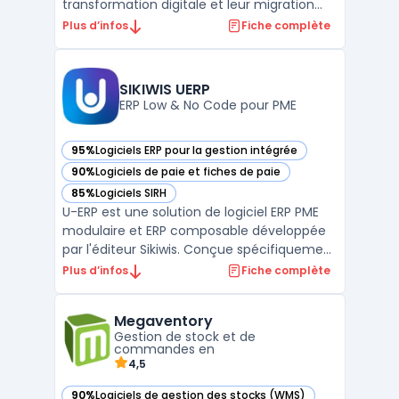
transformation digitale et leur migration
vers le cloud. Conçue pour simplifier et
Plus d’infos
Fiche complète
accélérer l’adoption de SAP S/4HANA Cloud,
cette solution propose des outils, des
services et des méthodologies adaptés aux
SIKIWIS UERP
besoins spécifi ...
ERP Low & No Code pour PME
95%
Logiciels ERP pour la gestion intégrée
— voir SIKIWIS UERP dans cette catégorie
90%
Logiciels de paie et fiches de paie
— voir SIKIWIS UERP dans cette catégorie
85%
Logiciels SIRH
— voir SIKIWIS UERP dans cette catégorie
U-ERP est une solution de logiciel ERP PME
modulaire et ERP composable développée
par l'éditeur Sikiwis. Conçue spécifiquement
pour les petites et moyennes entreprises,
Plus d’infos
Fiche complète
cette plateforme low code et erp no code
permet de digitaliser l'ensemble des
Megaventory
processus métier au sein d'une
Gestion de stock et de
architecture unifiée. ...
commandes en
4,5
90%
Logiciels de gestion des stocks (WMS)