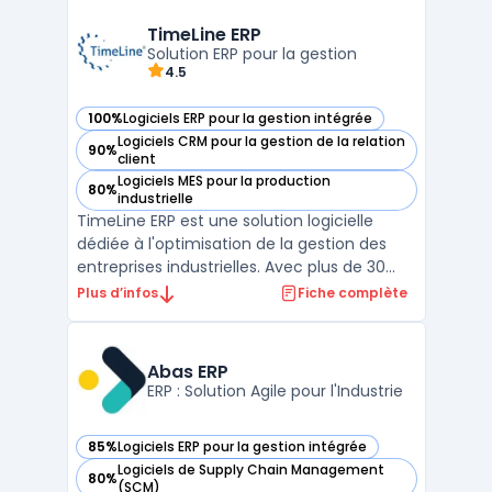
entreprises à optimiser leurs processus
logistiques en centralisant la gestion des
TimeLine ERP
stocks, en automatisant ...
Solution ERP pour la gestion
4.5
100%
Logiciels ERP pour la gestion intégrée
— voir TimeLine ERP dans cette catégorie
Logiciels CRM pour la gestion de la relation
90%
— voir TimeLine ERP dans cette catégorie
client
Logiciels MES pour la production
80%
— voir TimeLine ERP dans cette catégorie
industrielle
TimeLine ERP est une solution logicielle
dédiée à l'optimisation de la gestion des
entreprises industrielles. Avec plus de 30
ans d'expérience, notre logiciel ERP propose
Plus d’infos
Fiche complète
des fonctionnalités modulaires telles que la
gestion de la production (GPAO), la
traçabilité, le contrôle qualité et
Abas ERP
l'automatisa ...
ERP : Solution Agile pour l'Industrie
85%
Logiciels ERP pour la gestion intégrée
— voir Abas ERP dans cette catégorie
Logiciels de Supply Chain Management
80%
— voir Abas ERP dans cette catégorie
(SCM)