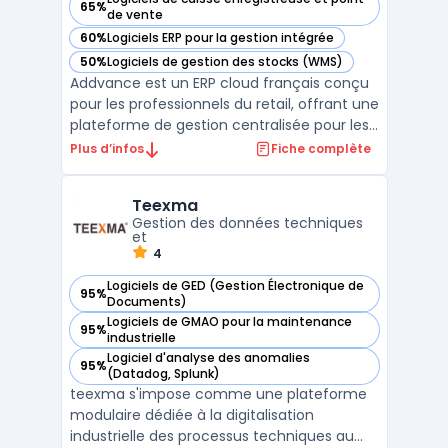
65%
— voir Addvance Solutions dans cette catégorie
de vente
60%
Logiciels ERP pour la gestion intégrée
— voir Addvance Solutions dans cette catégorie
50%
Logiciels de gestion des stocks (WMS)
— voir Addvance Solutions dans cette catégorie
Addvance est un ERP cloud français conçu
pour les professionnels du retail, offrant une
plateforme de gestion centralisée pour les
magasins et les franchises. Ce système de
Plus d’infos
Fiche complète
caisse intègre nativement toutes les
opérations critiques d’un point de vente
Teexma
moderne, de l’encaissement à la gestion
Gestion des données techniques
des stock ...
et
4
Logiciels de GED (Gestion Électronique de
95%
— voir Teexma dans cette catégorie
Documents)
Logiciels de GMAO pour la maintenance
95%
— voir Teexma dans cette catégorie
industrielle
Logiciel d'analyse des anomalies
95%
— voir Teexma dans cette catégorie
(Datadog, Splunk)
teexma s'impose comme une plateforme
modulaire dédiée à la digitalisation
industrielle des processus techniques au