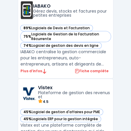
pharmacie, la cosmétique et le commerce
IABAKO
intègre nati ...
Gérez devis, stocks et factures pour
petites entreprises
89%
Logiciels de Devis et Facturation
— voir IABAKO dans cette catégorie
Logiciels de Gestion de la Facturation
75%
— voir IABAKO dans cette catégorie
Récurrente
74%
Logiciel de gestion des devis en ligne
— voir IABAKO dans cette catégorie
IABAKO centralise la gestion commerciale
pour les entrepreneurs, auto-
entrepreneurs, artisans et dirigeants de
petites entreprises. Ce logiciel propose une
Plus d’infos
Fiche complète
interface unique pour la création de devis,
la gestion des commandes, la facturation
Vistex
électronique, le suivi des achats et la
Plateforme de gestion des revenus
gestion des stocks. ...
et
4.5
45%
Logiciel de gestion d'affaires pour PME
— voir Vistex dans cette catégorie
45%
Logiciels ERP pour la gestion intégrée
— voir Vistex dans cette catégorie
Vistex est une plateforme complète de