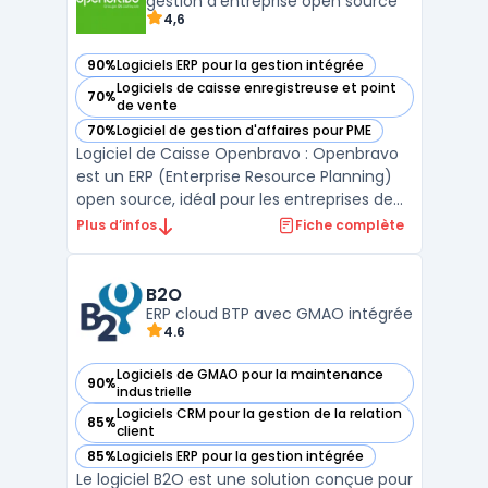
projets et les tâches, fac ...
gestion d'entreprise open source
4,6
90%
Logiciels ERP pour la gestion intégrée
— voir Openbravo dans cette catégorie
Logiciels de caisse enregistreuse et point
70%
— voir Openbravo dans cette catégorie
de vente
70%
Logiciel de gestion d'affaires pour PME
— voir Openbravo dans cette catégorie
Logiciel de Caisse Openbravo : Openbravo
est un ERP (Enterprise Resource Planning)
open source, idéal pour les entreprises de
petite et moyenne taille. Il permet de gérer
Plus d’infos
Fiche complète
la distribution, la vente au détail, les chaînes
de restauration rapide et les entreprises
franchisées. Openbravo : est le choi ...
B2O
ERP cloud BTP avec GMAO intégrée
4.6
Logiciels de GMAO pour la maintenance
90%
— voir B2O dans cette catégorie
industrielle
Logiciels CRM pour la gestion de la relation
85%
— voir B2O dans cette catégorie
client
85%
Logiciels ERP pour la gestion intégrée
— voir B2O dans cette catégorie
Le logiciel B2O est une solution conçue pour