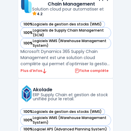
Chain Management
interconnectés. Cette ...
Solution cloud pour automatiser et
4.2
100%
Logiciels de gestion des stocks (WMS)
— voir Microsoft Dynamics 365 Supply Chain Management d
Logiciels de Supply Chain Management
100%
— voir Microsoft Dynamics 365 Supply Chain Management d
(SCM)
Logiciels WMS (Warehouse Management
100%
— voir Microsoft Dynamics 365 Supply Chain Management d
System)
Microsoft Dynamics 365 Supply Chain
Management est une solution cloud
complète qui permet d'optimiser la gestion
de la chaîne d'approvisionnement pour les
Plus d’infos
Fiche complète
entreprises de toutes tailles. En intégrant
des fonctionnalités avancées, elle aide à
améliorer la gestion des stocks, la
Akolade
planification des entre ...
ERP Supply Chain et gestion de stock
unifiée pour le retail.
100%
Logiciels de gestion des stocks (WMS)
— voir Akolade dans cette catégorie
Logiciels WMS (Warehouse Management
100%
— voir Akolade dans cette catégorie
System)
100%
Logiciel APS (Advanced Planning System)