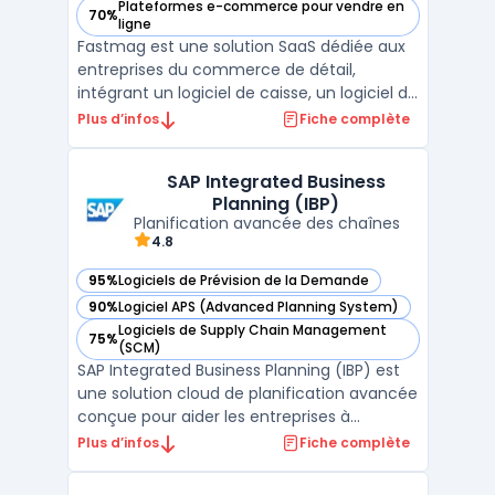
Plateformes e-commerce pour vendre en
70%
— voir Fastmag dans cette catégorie
ligne
Fastmag est une solution SaaS dédiée aux
entreprises du commerce de détail,
intégrant un logiciel de caisse, un logiciel de
gestion de stock et un logiciel de gestion
Plus d’infos
Fiche complète
commerciale. Il permet aux commerçants
et enseignes de gérer efficacement leurs
SAP Integrated Business
points de vente, en optimisant les stocks,
Planning (IBP)
les transa ...
Planification avancée des chaînes
4.8
95%
Logiciels de Prévision de la Demande
— voir SAP Integrated Business Planning (IBP) dans cette c
90%
Logiciel APS (Advanced Planning System)
— voir SAP Integrated Business Planning (IBP) dans cette c
Logiciels de Supply Chain Management
75%
— voir SAP Integrated Business Planning (IBP) dans cette c
(SCM)
SAP Integrated Business Planning (IBP) est
une solution cloud de planification avancée
conçue pour aider les entreprises à
optimiser leurs processus stratégiques,
Plus d’infos
Fiche complète
opérationnels et financiers. En intégrant des
données en temps réel et des outils