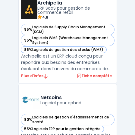
Archipelia
collaboratifs, cette plateforme permet
ERP SaaS pour gestion de
d’aligner la dem ...
commerce retail
4.6
Logiciels de Supply Chain Management
95%
— voir Archipelia dans cette catégorie
(SCM)
Logiciels WMS (Warehouse Management
95%
— voir Archipelia dans cette catégorie
System)
85%
Logiciels de gestion des stocks (WMS)
— voir Archipelia dans cette catégorie
Archipelia est un ERP cloud conçu pour
répondre aux besoins des entreprises
évoluant dans l’univers du commerce de
détail, avec une approche centrée sur la
Plus d’infos
Fiche complète
gestion omnicanale. Grâce à sa couverture
fonctionnelle, il permet d’unifier les
processus de vente, de stock, de logistique
Netsoins
et de relation clie ...
Logiciel pour ephad
Logiciels de gestion d'établissements de
80%
— voir Netsoins dans cette catégorie
santé
55%
Logiciels ERP pour la gestion intégrée
— voir Netsoins dans cette catégorie