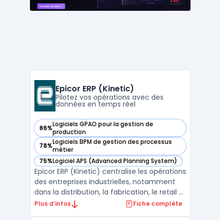
Epicor ERP (Kinetic)
Pilotez vos opérations avec des
données en temps réel
Logiciels GPAO pour la gestion de
86%
— voir Epicor ERP (Kinetic) dans cette catégorie
production
Logiciels BPM de gestion des processus
78%
— voir Epicor ERP (Kinetic) dans cette catégorie
métier
75%
Logiciel APS (Advanced Planning System)
— voir Epicor ERP (Kinetic) dans cette catégorie
Epicor ERP (Kinetic) centralise les opérations
des entreprises industrielles, notamment
dans la distribution, la fabrication, le retail et
les matériaux de construction. Le logiciel
Plus d’infos
Fiche complète
s’adresse aux acteurs ayant besoin d’une