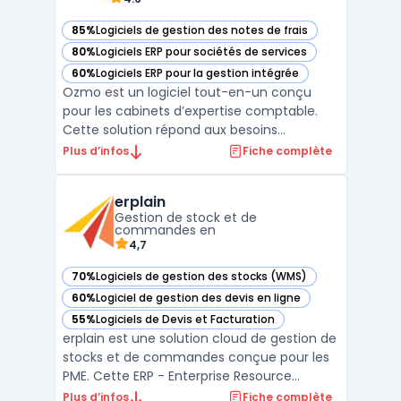
85%
Logiciels de gestion des notes de frais
— voir Ozmo dans cette catégorie
80%
Logiciels ERP pour sociétés de services
— voir Ozmo dans cette catégorie
60%
Logiciels ERP pour la gestion intégrée
— voir Ozmo dans cette catégorie
Ozmo est un logiciel tout-en-un conçu
pour les cabinets d’expertise comptable.
Cette solution répond aux besoins
spécifiques des experts-comptables en
Plus d’infos
Fiche complète
centralisant la gestion des dossiers clients,
l’automatisation des processus
erplain
administratifs et la conformité légale. Avec
Gestion de stock et de
son interface intuitive, Oz ...
commandes en
4,7
70%
Logiciels de gestion des stocks (WMS)
— voir erplain dans cette catégorie
60%
Logiciel de gestion des devis en ligne
— voir erplain dans cette catégorie
55%
Logiciels de Devis et Facturation
— voir erplain dans cette catégorie
erplain est une solution cloud de gestion de
stocks et de commandes conçue pour les
PME. Cette ERP - Enterprise Resource
Planning offre une interface intuitive ainsi
Plus d’infos
Fiche complète