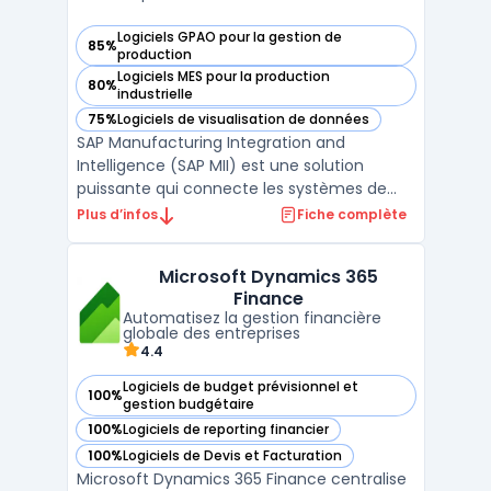
Logiciels GPAO pour la gestion de
85%
— voir SAP MII dans cette catégorie
production
Logiciels MES pour la production
80%
— voir SAP MII dans cette catégorie
industrielle
75%
Logiciels de visualisation de données
— voir SAP MII dans cette catégorie
SAP Manufacturing Integration and
Intelligence (SAP MII) est une solution
puissante qui connecte les systèmes de
production aux opérations commerciales
Plus d’infos
Fiche complète
pour améliorer la visibilité et l’efficacité des
processus de fabrication. Cette plateforme
Microsoft Dynamics 365
permet une intégration verticale des
Finance
données, reliant le ...
Automatisez la gestion financière
globale des entreprises
4.4
Logiciels de budget prévisionnel et
100%
— voir Microsoft Dynamics 365 Finance dans cette catégori
gestion budgétaire
100%
Logiciels de reporting financier
— voir Microsoft Dynamics 365 Finance dans cette catégori
100%
Logiciels de Devis et Facturation
— voir Microsoft Dynamics 365 Finance dans cette catégori
Microsoft Dynamics 365 Finance centralise