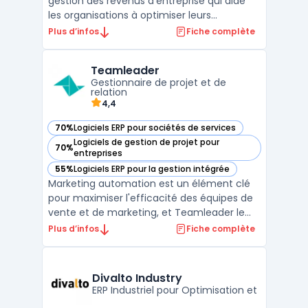
gestion des revenus d’entreprise qui aide
les organisations à optimiser leurs
stratégies de tarification, de promotions, et
Plus d’infos
Fiche complète
de gestion des incitations. Conçue pour
répondre aux besoins des entreprises
Teamleader
complexes, elle permet de gérer
Gestionnaire de projet et de
efficacement les droits, rede ...
relation
4,4
70%
Logiciels ERP pour sociétés de services
— voir Teamleader dans cette catégorie
Logiciels de gestion de projet pour
70%
— voir Teamleader dans cette catégorie
entreprises
55%
Logiciels ERP pour la gestion intégrée
— voir Teamleader dans cette catégorie
Marketing automation est un élément clé
pour maximiser l'efficacité des équipes de
vente et de marketing, et Teamleader le
facilite grandement. Avec cet outil en ligne,
Plus d’infos
Fiche complète
vous pouvez centraliser toutes vos données
clients, facturer rapidement et facilement,
gérer vos projets, automatiser vos tâches
Divalto Industry
ad ...
ERP Industriel pour Optimisation et