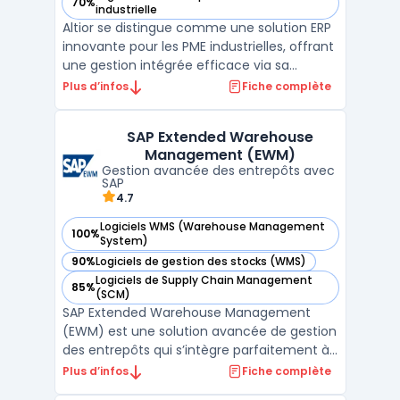
70%
— voir Altior dans cette catégorie
industrielle
Altior se distingue comme une solution ERP
innovante pour les PME industrielles, offrant
une gestion intégrée efficace via sa
plateforme SaaS hébergée dans le cloud.
Plus d’infos
Fiche complète
Cette solution assure une accessibilité et
une mobilité exceptionnelles, permettant
SAP Extended Warehouse
une gestion d'entreprise sécurisée et
Management (EWM)
flexible.La ...
Gestion avancée des entrepôts avec
SAP
4.7
Logiciels WMS (Warehouse Management
100%
— voir SAP Extended Warehouse Management (EWM) dans c
System)
90%
Logiciels de gestion des stocks (WMS)
— voir SAP Extended Warehouse Management (EWM) dans c
Logiciels de Supply Chain Management
85%
— voir SAP Extended Warehouse Management (EWM) dans c
(SCM)
SAP Extended Warehouse Management
(EWM) est une solution avancée de gestion
des entrepôts qui s’intègre parfaitement à
la suite SAP Supply Chain Management
Plus d’infos
Fiche complète
(SCM). Elle est conçue pour aider les