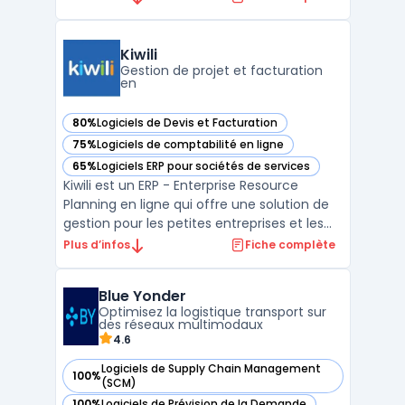
qu'une intégration facile avec des services
de vente en ligne tels que Shopify, Magento
et WooCommerce. Avec erplain, vous
Kiwili
pouvez gére ...
Gestion de projet et facturation
en
80%
Logiciels de Devis et Facturation
— voir Kiwili dans cette catégorie
75%
Logiciels de comptabilité en ligne
— voir Kiwili dans cette catégorie
65%
Logiciels ERP pour sociétés de services
— voir Kiwili dans cette catégorie
Kiwili est un ERP - Enterprise Resource
Planning en ligne qui offre une solution de
gestion pour les petites entreprises et les
travailleurs autonomes. Kiwili permet une
Plus d’infos
Fiche complète
gestion complète de la facturation, de la
comptabilité et des projets, ainsi que la
Blue Yonder
création de devis, la gestion de stock et la g
Optimisez la logistique transport sur
...
des réseaux multimodaux
4.6
Logiciels de Supply Chain Management
100%
— voir Blue Yonder dans cette catégorie
(SCM)
100%
Logiciels de Prévision de la Demande