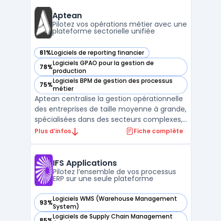
visibilité immédiate sur leurs flux, avec un
accès direct à des reportings ER ...
Aptean
Pilotez vos opérations métier avec une
plateforme sectorielle unifiée
81%
Logiciels de reporting financier
— voir Aptean dans cette catégorie
Logiciels GPAO pour la gestion de
78%
— voir Aptean dans cette catégorie
production
Logiciels BPM de gestion des processus
75%
— voir Aptean dans cette catégorie
métier
Aptean centralise la gestion opérationnelle
des entreprises de taille moyenne à grande,
spécialisées dans des secteurs complexes,
en connectant la plateforme logicielle
Plus d’infos
Fiche complète
d’entreprise AppCentral à des outils métier
spécifiques. Le produit est destiné aux
organisations confrontées à la
IFS Applications
multiplication d ...
Pilotez l’ensemble de vos processus
ERP sur une seule plateforme
Logiciels WMS (Warehouse Management
93%
— voir IFS Applications dans cette catégorie
System)
Logiciels de Supply Chain Management
85%