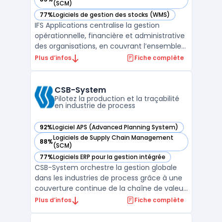
— voir IFS Applications dans cette catégorie
(SCM)
77%
Logiciels de gestion des stocks (WMS)
— voir IFS Applications dans cette catégorie
IFS Applications centralise la gestion
opérationnelle, financière et administrative
des organisations, en couvrant l’ensemble
du cycle métier via une plateforme unique.
Plus d’infos
Fiche complète
Les entreprises rencontrent souvent des
difficultés lors de l’alignement et du suivi
des processus de Service and Asset
CSB-System
Management, ...
Pilotez la production et la traçabilité
en industrie de process
92%
Logiciel APS (Advanced Planning System)
— voir CSB-System dans cette catégorie
Logiciels de Supply Chain Management
88%
— voir CSB-System dans cette catégorie
(SCM)
77%
Logiciels ERP pour la gestion intégrée
— voir CSB-System dans cette catégorie
CSB-System orchestre la gestion globale
dans les industries de process grâce à une
couverture continue de la chaîne de valeur,
du producteur au consommateur. Ce
Plus d’infos
Fiche complète
logiciel ERP adressé aux secteurs comme
l’agroalimentaire, les boissons, la chimie, la