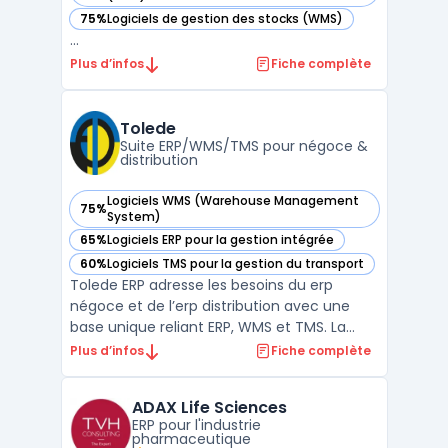
75%
Logiciels de gestion des stocks (WMS)
— voir Abas ERP dans cette catégorie
...
Plus d’infos
Fiche complète
Tolede
Suite ERP/WMS/TMS pour négoce &
distribution
Logiciels WMS (Warehouse Management
75%
— voir Tolede dans cette catégorie
System)
65%
Logiciels ERP pour la gestion intégrée
— voir Tolede dans cette catégorie
60%
Logiciels TMS pour la gestion du transport
— voir Tolede dans cette catégorie
Tolede ERP adresse les besoins du erp
négoce et de l’erp distribution avec une
base unique reliant ERP, WMS et TMS. La
solution centralise données commerciales,
Plus d’infos
Fiche complète
achats, stocks et finances afin d’unifier la
vision des opérations et de limiter les silos
ADAX Life Sciences
applicatifs. Cette architecture vise une
ERP pour l'industrie
traçabi ...
pharmaceutique