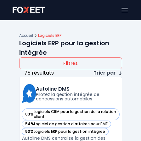
Ouver
Accueil
Logiciels ERP
Logiciels ERP pour la gestion
intégrée
Filtres
75 résultats
Trier par
Autoline DMS
Pilotez la gestion intégrée de
concessions automobiles
Logiciels CRM pour la gestion de la relation
83%
— voir Autoline DMS dans cette catégorie
client
54%
Logiciel de gestion d'affaires pour PME
— voir Autoline DMS dans cette catégorie
53%
Logiciels ERP pour la gestion intégrée
— voir Autoline DMS dans cette catégorie
Autoline DMS centralise la gestion des