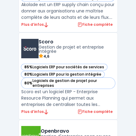
— voir Akolade dans cette catégorie
Akolade est un ERP supply chain conçu pour
donner aux organisations une maîtrise
complète de leurs achats et de leurs flux.
Plus qu’un outil de gestion, il structure les
Plus d’infos
Fiche complète
processus, fiabilise les données et offre une
vision en temps réel des engagements, des
Scoro
stocks et de la performance. Adapté aux en
Gestion de projet et entreprise
...
intégrée
4,6
85%
Logiciels ERP pour sociétés de services
— voir Scoro dans cette catégorie
80%
Logiciels ERP pour la gestion intégrée
— voir Scoro dans cette catégorie
Logiciels de gestion de projet pour
80%
— voir Scoro dans cette catégorie
entreprises
Scoro est un logiciel ERP - Enterprise
Resource Planning qui permet aux
entreprises de centraliser toutes les
données de leur entreprise et de gérer
Plus d’infos
Fiche complète
l'ensemble de leurs processus métiers en
un seul endroit. Avec Scoro, vous pouvez
suivre votre pipeline de ventes, gérer les
Openbravo