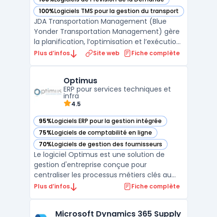
— voir Blue Yonder dans cette catégorie
100%
Logiciels TMS pour la gestion du transport
— voir Blue Yonder dans cette catégorie
JDA Transportation Management (Blue
Yonder Transportation Management) gère
la planification, l’optimisation et l’exécution
des transports dans des réseaux mondiaux
Plus d’infos
Site web
Fiche complète
multimodaux. Les directions logistiques de
grandes entreprises rencontrent souvent
Optimus
des contraintes de coûts, de disponibilité de
ERP pour services techniques et
capacit ...
infra
4.5
95%
Logiciels ERP pour la gestion intégrée
— voir Optimus dans cette catégorie
75%
Logiciels de comptabilité en ligne
— voir Optimus dans cette catégorie
70%
Logiciels de gestion des fournisseurs
— voir Optimus dans cette catégorie
Le logiciel Optimus est une solution de
gestion d'entreprise conçue pour
centraliser les processus métiers clés au
sein d’une plateforme unique. Accessible
Plus d’infos
Fiche complète
en mode ERP cloud, il permet une gestion
fluide et continue des opérations grâce à
Microsoft Dynamics 365 Supply
son interface intuitive et ses modules