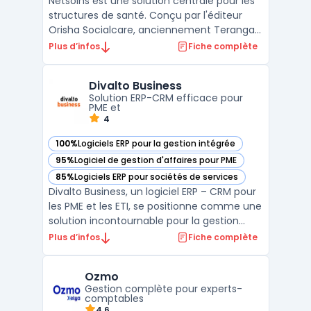
Netsoins est une solution centrale pour les
structures de santé. Conçu par l'éditeur
Orisha Socialcare, anciennement Teranga
Software, ce logiciel médico-social aide les
Plus d’infos
Fiche complète
professionnels dans la gestion
d'établissement. Il centralise les données
Divalto Business
médicales sur une interface unique. La
Solution ERP-CRM efficace pour
plateforme facili ...
PME et
4
100%
Logiciels ERP pour la gestion intégrée
— voir Divalto Business dans cette catégorie
95%
Logiciel de gestion d'affaires pour PME
— voir Divalto Business dans cette catégorie
85%
Logiciels ERP pour sociétés de services
— voir Divalto Business dans cette catégorie
Divalto Business, un logiciel ERP – CRM pour
les PME et les ETI, se positionne comme une
solution incontournable pour la gestion
d'entreprise. Conçu pour améliorer
Plus d’infos
Fiche complète
l'efficacité opérationnelle, ce logiciel
intègre des fonctionnalités
Ozmo
d'automatisation des processus d'affaires,
Gestion complète pour experts-
rendant les tâches admin ...
comptables
4.6