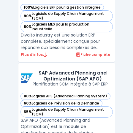
100%
Logiciels ERP pour la gestion intégrée
— voir Divalto Industry dans cette catégorie
Logiciels de Supply Chain Management
90%
— voir Divalto Industry dans cette catégorie
(SCM)
Logiciels MES pour la production
80%
— voir Divalto Industry dans cette catégorie
industrielle
Divalto Industry est une solution ERP
complète, spécialement conçue pour
répondre aux besoins complexes de
l'industrie. Elle intègre une gestion avancée
Plus d’infos
Fiche complète
de la planification de production,
permettant une optimisation stratégique
et une surveillance efficace de la
SAP Advanced Planning and
Optimization (SAP APO)
production. Cette solution assure une ...
Planification SCM intégrée à SAP ERP
80%
Logiciel APS (Advanced Planning System)
— voir SAP Advanced Planning and Optimization (SAP APO) 
60%
Logiciels de Prévision de la Demande
— voir SAP Advanced Planning and Optimization (SAP APO) 
Logiciels de Supply Chain Management
55%
— voir SAP Advanced Planning and Optimization (SAP APO) 
(SCM)
SAP APO (Advanced Planning and
Optimization) est le module de
planification avancée de la chaîne