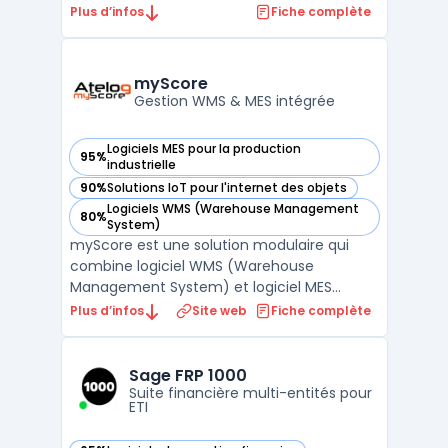
sein des entreprises de pointe. Cette
Plus d’infos
Fiche complète
solution permet de centraliser et d'exploiter
la gestion de données techniques
complexes tout au long du cycle de vie des
myScore
produits. En unifiant les ...
Gestion WMS & MES intégrée
Logiciels MES pour la production
95%
— voir myScore dans cette catégorie
industrielle
90%
Solutions IoT pour l'internet des objets
— voir myScore dans cette catégorie
Logiciels WMS (Warehouse Management
80%
— voir myScore dans cette catégorie
System)
myScore est une solution modulaire qui
combine logiciel WMS (Warehouse
Management System) et logiciel MES
(Manufacturing Execution System) sur une
Plus d’infos
Site web
Fiche complète
plateforme commune. Développé par
Atelog 2i, il couvre les opérations d'entrepôt
(réceptions, stockage, préparation de
Sage FRP 1000
commandes, expéditions) et le pilo ...
Suite financière multi-entités pour
ETI