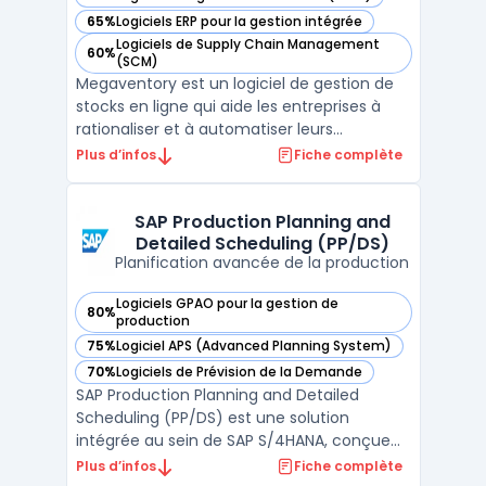
— voir Megaventory dans cette catégorie
65%
Logiciels ERP pour la gestion intégrée
— voir Megaventory dans cette catégorie
Logiciels de Supply Chain Management
60%
— voir Megaventory dans cette catégorie
(SCM)
Megaventory est un logiciel de gestion de
stocks en ligne qui aide les entreprises à
rationaliser et à automatiser leurs
processus de gestion de stocks. Avec des
Plus d’infos
Fiche complète
fonctionnalités de gestion de commande,
d'inventaire, de planification et de suivi des
expéditions, Megaventory est une solution
SAP Production Planning and
Detailed Scheduling (PP/DS)
complète ...
Planification avancée de la production
Logiciels GPAO pour la gestion de
80%
— voir SAP Production Planning and Detailed Scheduling (PP
production
75%
Logiciel APS (Advanced Planning System)
— voir SAP Production Planning and Detailed Scheduling (PP
70%
Logiciels de Prévision de la Demande
— voir SAP Production Planning and Detailed Scheduling (PP
SAP Production Planning and Detailed
Scheduling (PP/DS) est une solution
intégrée au sein de SAP S/4HANA, conçue
pour optimiser la planification de la
Plus d’infos
Fiche complète