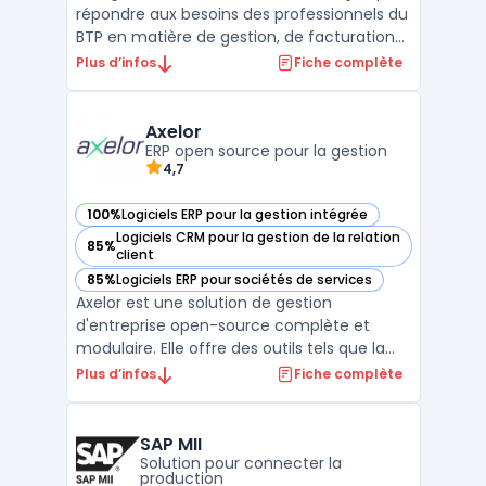
répondre aux besoins des professionnels du
BTP en matière de gestion, de facturation
et de suivi d'activité. Destiné aux artisans,
Plus d’infos
Fiche complète
PME et entreprises générales, B2O propose
une interface unique permettant de
centraliser l’ensemble des processus métier
Axelor
sur ...
ERP open source pour la gestion
4,7
100%
Logiciels ERP pour la gestion intégrée
— voir Axelor dans cette catégorie
Logiciels CRM pour la gestion de la relation
85%
— voir Axelor dans cette catégorie
client
85%
Logiciels ERP pour sociétés de services
— voir Axelor dans cette catégorie
Axelor est une solution de gestion
d'entreprise open-source complète et
modulaire. Elle offre des outils tels que la
gestion de la relation client, la gestion des
Plus d’infos
Fiche complète
ressources humaines, la comptabilité et la
gestion des stocks en plus d'autres
fonctionnalités. Axelor permet de gérer
SAP MII
efficacement la ch ...
Solution pour connecter la
production