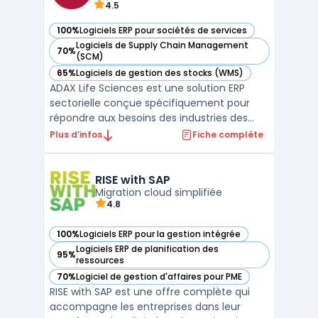
4.5
100%
Logiciels ERP pour sociétés de services
— voir ADAX Life Sciences dans cette catégorie
Logiciels de Supply Chain Management
70%
— voir ADAX Life Sciences dans cette catégorie
(SCM)
65%
Logiciels de gestion des stocks (WMS)
— voir ADAX Life Sciences dans cette catégorie
ADAX Life Sciences est une solution ERP
sectorielle conçue spécifiquement pour
répondre aux besoins des industries des
sciences de la vie, telles que la pharmacie,
Plus d’infos
Fiche complète
la biotechnologie et les dispositifs
médicaux. S'appuyant sur la plateforme
Microsoft Dynamics 365, ce logiciel assure
RISE with SAP
une gestion centr ...
Migration cloud simplifiée
4.8
100%
Logiciels ERP pour la gestion intégrée
— voir RISE with SAP dans cette catégorie
Logiciels ERP de planification des
95%
— voir RISE with SAP dans cette catégorie
ressources
70%
Logiciel de gestion d'affaires pour PME
— voir RISE with SAP dans cette catégorie
RISE with SAP est une offre complète qui
accompagne les entreprises dans leur