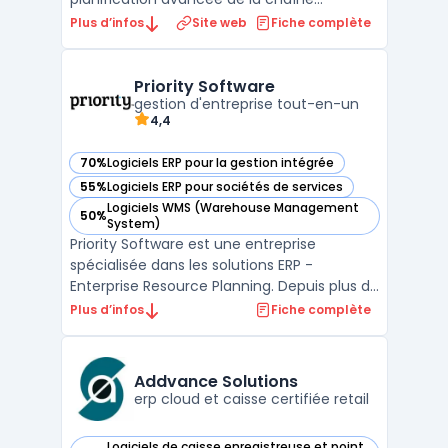
logistique de SAP, intégré au composant
Plus d’infos
Site web
Fiche complète
SAP SCM. Il connecte les données de SAP
ERP pour coordonner la planification de la
demande, de l'approvisionnement et de la
Priority Software
production au sein d'un environnement u ...
gestion d'entreprise tout-en-un
4,4
70%
Logiciels ERP pour la gestion intégrée
— voir Priority Software dans cette catégorie
55%
Logiciels ERP pour sociétés de services
— voir Priority Software dans cette catégorie
Logiciels WMS (Warehouse Management
50%
— voir Priority Software dans cette catégorie
System)
Priority Software est une entreprise
spécialisée dans les solutions ERP -
Enterprise Resource Planning. Depuis plus de
30 ans, elle propose des logiciels de gestion
Plus d’infos
Fiche complète
intégrés adaptés aux besoins de toutes les
tailles d'entreprise. Avec une gamme de
produits complète et innovante, Priority
Addvance Solutions
Software pe ...
erp cloud et caisse certifiée retail
Logiciels de caisse enregistreuse et point