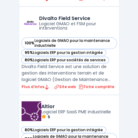
sur des algorithmes intelligents et des
données en temps réel, cette plateforme
permet de planifier les besoins de manière
Divalto Field Service
proactive tout en ...
Logiciel GMAO et FSM pour
interventions
Logiciels de GMAO pour la maintenance
100%
— voir Divalto Field Service dans cette catégorie
industrielle
95%
Logiciels ERP pour la gestion intégrée
— voir Divalto Field Service dans cette catégorie
80%
Logiciels ERP pour sociétés de services
— voir Divalto Field Service dans cette catégorie
Divalto Field Service est une solution de
gestion des interventions terrain et de
logiciel GMAO (Gestion de Maintenance
Assistée par Ordinateur) éditée par Divalto,
Plus d’infos
Site web
Fiche complète
éditeur alsacien fondé en 1982. La solution
cible les entreprises de maintenance,
d'installation et de SAV qui coordonnent des
Altior
technici ...
Logiciel ERP SaaS PME industrielle
5
80%
Logiciels ERP pour la gestion intégrée
— voir Altior dans cette catégorie
Logiciels de GMAO pour la maintenance