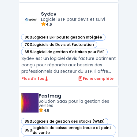
production et l'ordonnancement détaillé
des ressources. Elle aide les entreprises à
gérer efficacement leurs processus de
Sydev
fabrication complexes en te ...
Logiciel BTP pour devis et suivi
4.6
80%
Logiciels ERP pour la gestion intégrée
— voir Sydev dans cette catégorie
70%
Logiciels de Devis et Facturation
— voir Sydev dans cette catégorie
65%
Logiciel de gestion d'affaires pour PME
— voir Sydev dans cette catégorie
Sydev est un logiciel devis facture bâtiment
conçu pour répondre aux besoins des
professionnels du secteur du BTP. Il offre
une solution centralisée pour la gestion des
Plus d’infos
Fiche complète
devis, des factures et du suivi administratif
des chantiers. Ce progiciel facilite la
Fastmag
production de documents conformes aux
Solution SaaS pour la gestion des
régleme ...
ventes
4.5
85%
Logiciels de gestion des stocks (WMS)
— voir Fastmag dans cette catégorie
Logiciels de caisse enregistreuse et point
85%
— voir Fastmag dans cette catégorie
de vente