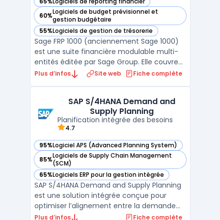
65%
Logiciels de reporting financier
— voir Sage FRP 1000 dans cette catégorie
Logiciels de budget prévisionnel et
60%
— voir Sage FRP 1000 dans cette catégorie
gestion budgétaire
55%
Logiciels de gestion de trésorerie
— voir Sage FRP 1000 dans cette catégorie
Sage FRP 1000 (anciennement Sage 1000)
est une suite financière modulable multi-
entités éditée par Sage Group. Elle couvre
l'ensemble des besoins de la fonction
Plus d’infos
Site web
Fiche complète
finance : comptabilité générale et
analytique, gestion des immobilisations,
SAP S/4HANA Demand and
trésorerie, achats, ventes et pilotage
Supply Planning
budgétaire. Le module co ...
Planification intégrée des besoins
4.7
95%
Logiciel APS (Advanced Planning System)
— voir SAP S/4HANA Demand and Supply Planning dans cett
Logiciels de Supply Chain Management
85%
— voir SAP S/4HANA Demand and Supply Planning dans cett
(SCM)
65%
Logiciels ERP pour la gestion intégrée
— voir SAP S/4HANA Demand and Supply Planning dans cett
SAP S/4HANA Demand and Supply Planning
est une solution intégrée conçue pour
optimiser l’alignement entre la demande
client et l’approvisionnement. S’appuyant
Plus d’infos
Fiche complète