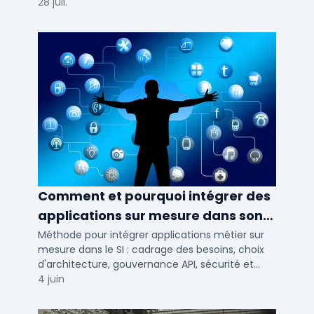
concrets pour TPE, PME et ETI en 2026.
28 juil.
Comment et pourquoi intégrer des
applications sur mesure dans son
SI ?
Méthode pour intégrer applications métier sur
mesure dans le SI : cadrage des besoins, choix
d'architecture, gouvernance API, sécurité et
conduite du changement.
4 juin