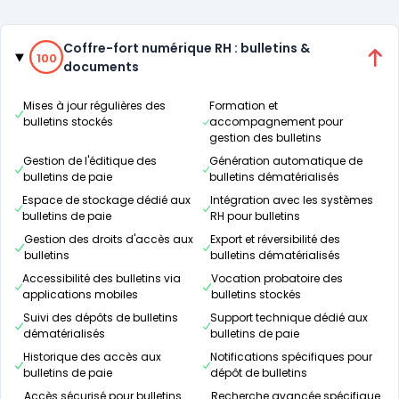
Catégories
100% de compatibilité
Coffre-fort numérique RH : bulletins &
100
documents
Mises à jour régulières des
Formation et
bulletins stockés
accompagnement pour
gestion des bulletins
Gestion de l'éditique des
Génération automatique de
bulletins de paie
bulletins dématérialisés
Espace de stockage dédié aux
Intégration avec les systèmes
bulletins de paie
RH pour bulletins
Gestion des droits d'accès aux
Export et réversibilité des
bulletins
bulletins dématérialisés
Accessibilité des bulletins via
Vocation probatoire des
applications mobiles
bulletins stockés
Suivi des dépôts de bulletins
Support technique dédié aux
dématérialisés
bulletins de paie
Historique des accès aux
Notifications spécifiques pour
bulletins de paie
dépôt de bulletins
Accès sécurisé pour bulletins
Recherche avancée spécifique