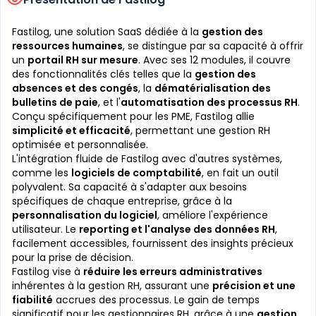
Fastilog, une solution SaaS dédiée à la
gestion des
ressources humaines
, se distingue par sa capacité à offrir
un
portail RH sur mesure
. Avec ses 12 modules, il couvre
des fonctionnalités clés telles que la
gestion des
absences et des congés
, la
dématérialisation des
bulletins de paie
, et l'
automatisation des processus RH
.
Conçu spécifiquement pour les PME, Fastilog allie
simplicité et efficacité
, permettant une gestion RH
optimisée et personnalisée.
L'intégration fluide de Fastilog avec d'autres systèmes,
comme les
logiciels de comptabilité
, en fait un outil
polyvalent. Sa capacité à s'adapter aux besoins
spécifiques de chaque entreprise, grâce à la
personnalisation du logiciel
, améliore l'expérience
utilisateur. Le
reporting et l'analyse des données RH
,
facilement accessibles, fournissent des insights précieux
pour la prise de décision.
Fastilog vise à
réduire les erreurs administratives
inhérentes à la gestion RH, assurant une
précision et une
fiabilité
accrues des processus. Le gain de temps
significatif pour les gestionnaires RH, grâce à une
gestion