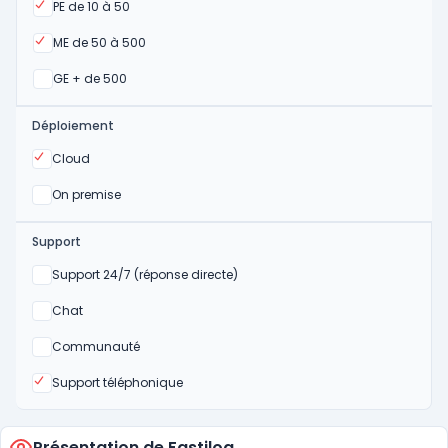
Oui
PE de 10 à 50
Oui
ME de 50 à 500
Oui
GE + de 500
Déploiement
Oui
Cloud
Oui
On premise
Support
Non
Support 24/7 (réponse directe)
Non
Chat
Non
Communauté
Oui
Support téléphonique
Présentation de Fastilog