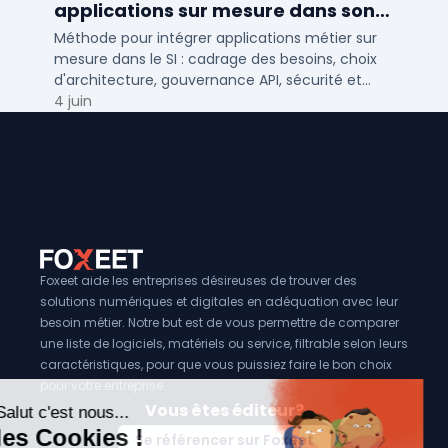
applications sur mesure dans son
SI ?
Méthode pour intégrer applications métier sur
mesure dans le SI : cadrage des besoins, choix
d'architecture, gouvernance API, sécurité et
conduite du changement.
4 juin
Foxeet aide les entreprises désireuses de trouver des
solutions numériques et digitales en adéquation avec leur
besoin métier. Notre but est de vous permettre de comparer
une liste de logiciels, matériels ou service, filtrable selon leurs
caractéristiques, pour que vous puissiez faire le bon choix
pour votre entreprise.
Vous êtes éditeur?
Se référencer sur Foxeet