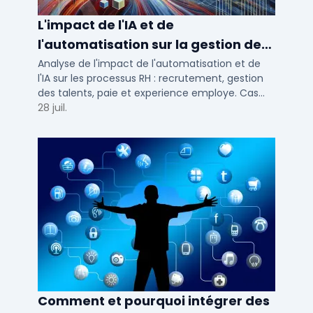
L'impact de l'IA et de
l'automatisation sur la gestion des
talents RH
Analyse de l'impact de l'automatisation et de
l'IA sur les processus RH : recrutement, gestion
des talents, paie et experience employe. Cas
concrets pour TPE, PME et ETI en 2026.
28 juil.
Comment et pourquoi intégrer des