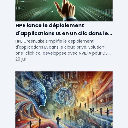
HPE lance le déploiement
d'applications IA en un clic dans le
cloud privé
HPE GreenLake simplifie le déploiement
d'applications IA dans le cloud privé. Solution
one-click co-développée avec NVIDIA pour DSI
de PME et ETI : performance et conformité.
28 juil.