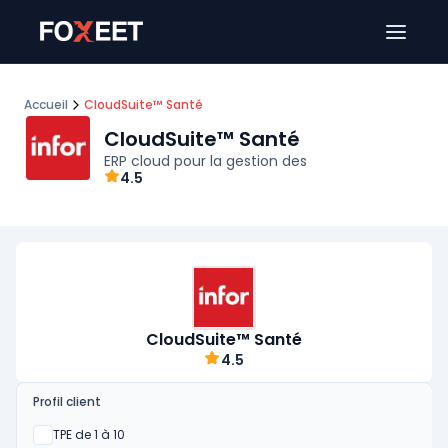
Ouver
Accueil
CloudSuite™ Santé
CloudSuite™ Santé
ERP cloud pour la gestion des
4.5
CloudSuite™ Santé
4.5
Profil client
Oui
TPE de 1 à 10