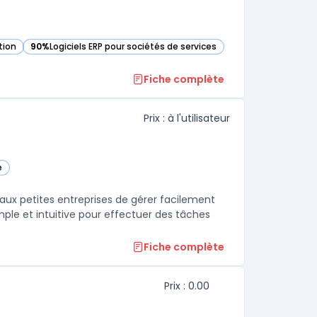
tion
90%
Logiciels ERP pour sociétés de services
égorie
— voir Acumatica dans cette catégorie
Fiche complète
Prix : à l'utilisateur
e
 aux petites entreprises de gérer facilement
simple et intuitive pour effectuer des tâches
Fiche complète
Prix : 0.00