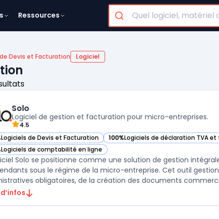
s
Ressources
 de Devis et Facturation
Logiciel
tion
sultats
Solo
Logiciel de gestion et facturation pour micro-entreprises.
4.5
%
Logiciels de Devis et Facturation
100%
Logiciels de déclaration TVA et 
ir Solo dans cette catégorie
— voir Solo dans cette catégorie
%
Logiciels de comptabilité en ligne
ir Solo dans cette catégorie
giciel Solo se positionne comme une solution de gestion intégral
endants sous le régime de la micro-entreprise. Cet outil gestio
istratives obligatoires, de la création des documents commercia
 d’infos