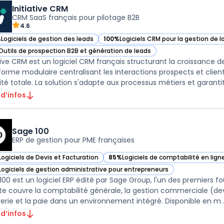
Initiative CRM
CRM SaaS français pour pilotage B2B
4.6
%
Logiciels de gestion des leads
100%
Logiciels CRM pour la gestion de la
r Initiative CRM dans cette catégorie
— voir Initiative CRM dans cette catégo
Outils de prospection B2B et génération de leads
r Initiative CRM dans cette catégorie
ative CRM est un logiciel CRM français structurant la croissance d
forme modulaire centralisant les interactions prospects et clients
ité totale. La solution s'adapte aux processus métiers et garantit 
 d’infos
Sage 100
ERP de gestion pour PME françaises
Logiciels de Devis et Facturation
85%
Logiciels de comptabilité en lign
ir Sage 100 dans cette catégorie
— voir Sage 100 dans cette catégorie
Logiciels de gestion administrative pour entrepreneurs
ir Sage 100 dans cette catégorie
100 est un logiciel ERP édité par Sage Group, l'un des premiers fo
ite couvre la comptabilité générale, la gestion commerciale (de
rerie et la paie dans un environnement intégré. Disponible en m .
 d’infos