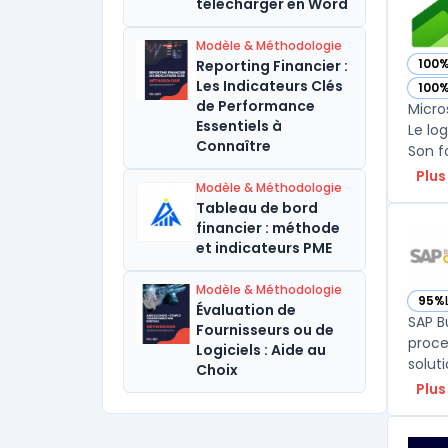
télécharger en Word
Modèle & Méthodologie
100
Reporting Financier :
— vo
Les Indicateurs Clés
100
— vo
de Performance
Micro
Essentiels à
Le lo
Connaître
Son f
Plus
Modèle & Méthodologie
Tableau de bord
financier : méthode
et indicateurs PME
Modèle & Méthodologie
95%
— vo
Évaluation de
SAP B
Fournisseurs ou de
proce
Logiciels : Aide au
Choix
Plus