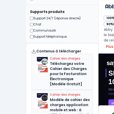
Supports produits
100
Support 24/7 (réponse directe)
— vo
90%
Chat
— vo
Abby 
Communauté
le bia
Support téléphonique
de rev
Plus
Contenus à télécharger
Cahier des charges
Téléchargez votre
Cahier des Charges
pour la Facturation
Électronique
[Modèle Gratuit]
Cahier des charges
Modèle de cahier des
charges application
mobile et web : à