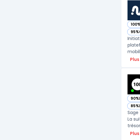
100
— voi
95%
— voi
Initi
plate
mobil
Plus
90%
— vo
85%
— vo
Sage 
La su
tréso
Plus