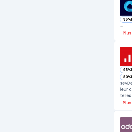
95%
— vo
...
Plus
95%
— vo
80%
— vo
sevDe
leur 
telles
Plus