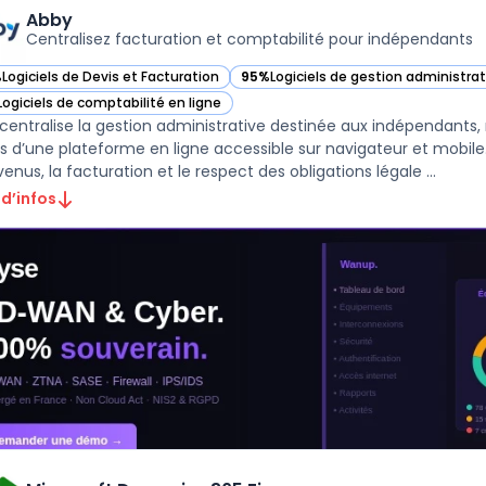
Abby
Centralisez facturation et comptabilité pour indépendants
%
Logiciels de Devis et Facturation
95%
Logiciels de gestion administra
ir Abby dans cette catégorie
— voir Abby dans cette catégorie
Logiciels de comptabilité en ligne
ir Abby dans cette catégorie
centralise la gestion administrative destinée aux indépendants,
is d’une plateforme en ligne accessible sur navigateur et mobile. L
enus, la facturation et le respect des obligations légale ...
 d’infos