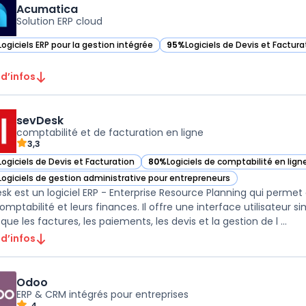
Acumatica
Solution ERP cloud
Logiciels ERP pour la gestion intégrée
95%
Logiciels de Devis et Factura
ir Acumatica dans cette catégorie
— voir Acumatica dans cette cat
 d’infos
sevDesk
comptabilité et de facturation en ligne
3,3
Logiciels de Devis et Facturation
80%
Logiciels de comptabilité en lign
ir sevDesk dans cette catégorie
— voir sevDesk dans cette catégorie
Logiciels de gestion administrative pour entrepreneurs
ir sevDesk dans cette catégorie
sk est un logiciel ERP - Enterprise Resource Planning qui permet
comptabilité et leurs finances. Il offre une interface utilisateur 
 que les factures, les paiements, les devis et la gestion de l ...
 d’infos
Odoo
ERP & CRM intégrés pour entreprises
4