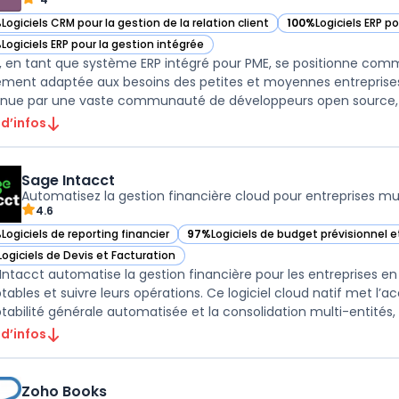
%
Logiciels CRM pour la gestion de la relation client
100%
Logiciels ERP p
ir Odoo dans cette catégorie
— voir Odoo dans ce
%
Logiciels ERP pour la gestion intégrée
ir Odoo dans cette catégorie
 en tant que système ERP intégré pour PME, se positionne com
ement adaptée aux besoins des petites et moyennes entreprise
nue par une vaste communauté de développeurs open source, offre
 d’infos
Sage Intacct
Automatisez la gestion financière cloud pour entreprises mul
4.6
%
Logiciels de reporting financier
97%
Logiciels de budget prévisionnel 
ir Sage Intacct dans cette catégorie
— voir Sage Intacct dans cette catégo
Logiciels de Devis et Facturation
ir Sage Intacct dans cette catégorie
Intacct automatise la gestion financière pour les entreprises en
ables et suivre leurs opérations. Ce logiciel cloud natif met l’a
abilité générale automatisée et la consolidation multi-entités, s
 d’infos
Zoho Books