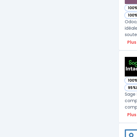
100
— vo
100
— vo
Odoo,
idéal
soute
Plus
100
— vo
95%
— vo
Sage 
compt
compt
Plus