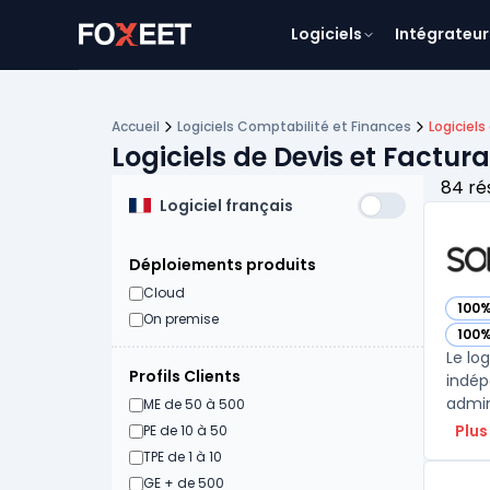
Logiciels
Intégrateur
Accueil
Logiciels Comptabilité et Finances
Logiciels
Logiciels de Devis et Factura
84 ré
Logiciel français
Déploiements produits
Cloud
100
— vo
On premise
100
— vo
Le lo
Profils Clients
indép
admin
ME de 50 à 500
Plus
PE de 10 à 50
TPE de 1 à 10
GE + de 500