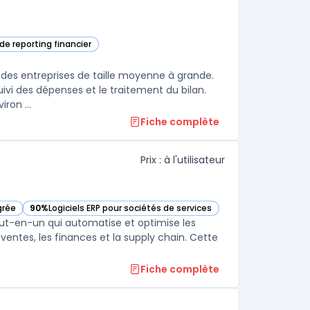
 de reporting financier
oft Dynamics 365 Finance dans cette catégorie
 des entreprises de taille moyenne à grande.
suivi des dépenses et le traitement du bilan.
ron ...
Fiche complète
Prix : à l'utilisateur
grée
90%
Logiciels ERP pour sociétés de services
catégorie
— voir SAP Business One dans cette catégorie
tout-en-un qui automatise et optimise les
 ventes, les finances et la supply chain. Cette
Fiche complète