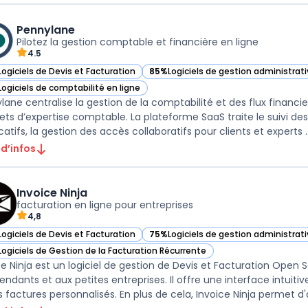
Pennylane
Pilotez la gestion comptable et financière en ligne
4.5
Logiciels de Devis et Facturation
85%
Logiciels de gestion administrat
ir Pennylane dans cette catégorie
— voir Pennylane dans cette catégor
Logiciels de comptabilité en ligne
ir Pennylane dans cette catégorie
lane centralise la gestion de la comptabilité et des flux financi
ets d’expertise comptable. La plateforme SaaS traite le suivi des
icatifs, la gestion des accès collaboratifs pour clients et experts ..
 d’infos
Invoice Ninja
facturation en ligne pour entreprises
4,8
Logiciels de Devis et Facturation
75%
Logiciels de gestion administrat
r Invoice Ninja dans cette catégorie
— voir Invoice Ninja dans cette catég
Logiciels de Gestion de la Facturation Récurrente
r Invoice Ninja dans cette catégorie
ce Ninja est un logiciel de gestion de Devis et Facturation Open S
endants et aux petites entreprises. Il offre une interface intuit
s factures personnalisés. En plus de cela, Invoice Ninja permet d'