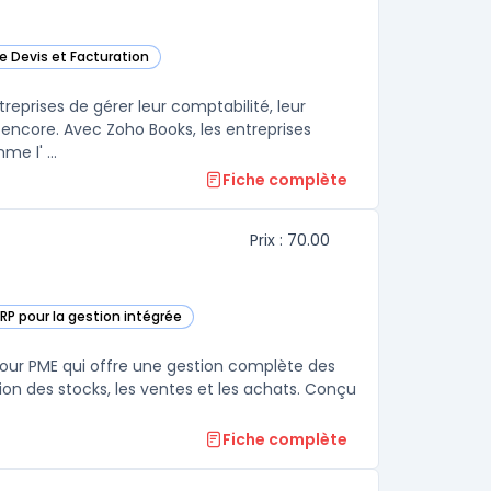
de Devis et Facturation
oks dans cette catégorie
reprises de gérer leur comptabilité, leur
s encore. Avec Zoho Books, les entreprises
e l' ...
Fiche complète
Prix : 70.00
ERP pour la gestion intégrée
oft Dynamics365 Business Central dans cette catégorie
pour PME qui offre une gestion complète des
tion des stocks, les ventes et les achats. Conçu
Fiche complète