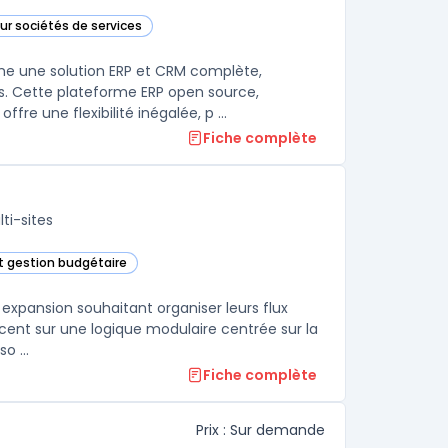
our sociétés de services
tte catégorie
me une solution ERP et CRM complète,
s. Cette plateforme ERP open source,
 une flexibilité inégalée, p ...
Fiche complète
ti-sites
et gestion budgétaire
rie
 expansion souhaitant organiser leurs flux
ccent sur une logique modulaire centrée sur la
o ...
Fiche complète
Prix : Sur demande