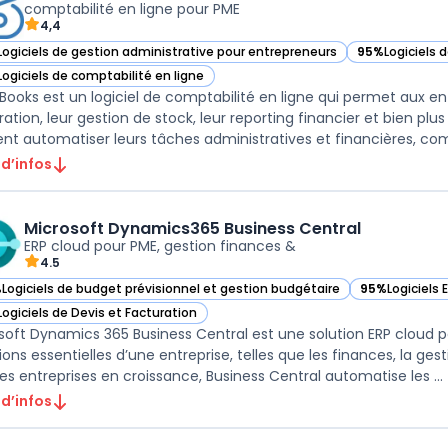
comptabilité en ligne pour PME
4,4
Logiciels de gestion administrative pour entrepreneurs
95%
Logiciels 
ir Zoho Books dans cette catégorie
— voir Zoho Bo
Logiciels de comptabilité en ligne
ir Zoho Books dans cette catégorie
Books est un logiciel de comptabilité en ligne qui permet aux ent
ration, leur gestion de stock, leur reporting financier et bien plu
nt automatiser leurs tâches administratives et financières, comm
 d’infos
Microsoft Dynamics365 Business Central
ERP cloud pour PME, gestion finances &
4.5
%
Logiciels de budget prévisionnel et gestion budgétaire
95%
Logiciels 
ir Microsoft Dynamics365 Business Central dans cette catégorie
— voir Micros
Logiciels de Devis et Facturation
ir Microsoft Dynamics365 Business Central dans cette catégorie
soft Dynamics 365 Business Central est une solution ERP cloud 
ions essentielles d’une entreprise, telles que les finances, la ges
pour les entreprises en croissance, Business Central automatise les ...
 d’infos