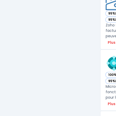
95%
— vo
95%
— vo
Zoho 
factu
peuve
Plus
100
— vo
95%
— vo
Micro
fonct
Plus