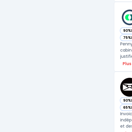
90%
— vo
75%
— vo
Penny
cabin
justif
Plus
90%
— voi
65%
— voi
Invoi
indép
et de