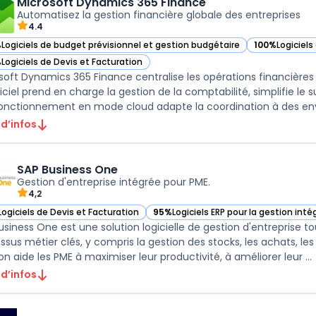
Microsoft Dynamics 365 Finance
Automatisez la gestion financière globale des entreprises
4.4
%
Logiciels de budget prévisionnel et gestion budgétaire
100%
Logiciels
ir Microsoft Dynamics 365 Finance dans cette catégorie
— voir Micros
%
Logiciels de Devis et Facturation
ir Microsoft Dynamics 365 Finance dans cette catégorie
soft Dynamics 365 Finance centralise les opérations financières
giciel prend en charge la gestion de la comptabilité, simplifie le 
onctionnement en mode cloud adapte la coordination à des envi
 d’infos
SAP Business One
Gestion d'entreprise intégrée pour PME.
4,2
Logiciels de Devis et Facturation
95%
Logiciels ERP pour la gestion inté
ir SAP Business One dans cette catégorie
— voir SAP Business One dans cette 
usiness One est une solution logicielle de gestion d'entreprise 
ssus métier clés, y compris la gestion des stocks, les achats, les
solution aide les PME à maximiser leur productivité, à améliorer leur ...
 d’infos