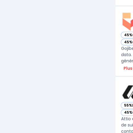
45%
— voi
45%
— voi
Gojib
data.
génér
Plus
55%
— vo
45%
— vo
Attio
de su
contac