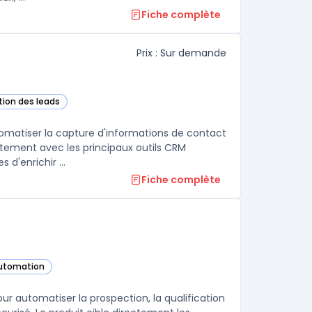
Fiche complète
Prix : Sur demande
tion des leads
cette catégorie
tomatiser la capture d'informations de contact
itement avec les principaux outils CRM
comme Salesforce et HubSpot, permettant aux équipes commerciales d'enrichir ...
Fiche complète
automation
gorie
ur automatiser la prospection, la qualification