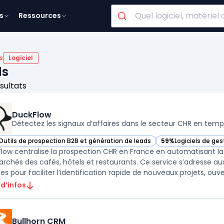
s
Ressources
s
Logiciel
ds
ésultats
DuckFlow
Détectez les signaux d’affaires dans le secteur CHR en temp
Outils de prospection B2B et génération de leads
59%
Logiciels de ges
ir DuckFlow dans cette catégorie
— voir DuckFlow dan
low centralise la prospection CHR en France en automatisant 
archés des cafés, hôtels et restaurants. Ce service s’adresse au
es pour faciliter l’identification rapide de nouveaux projets, ouver
 d’infos
Bullhorn CRM