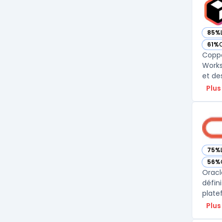
85%
— vo
61%
— vo
Coppe
Works
et de
Plus
75%
— vo
56%
— vo
Oracl
défin
plate
Plus