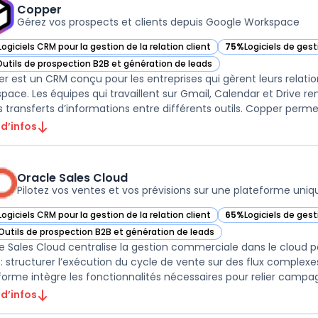
Copper
Gérez vos prospects et clients depuis Google Workspace
Logiciels CRM pour la gestion de la relation client
75%
Logiciels de ges
ir Copper dans cette catégorie
— voir Copper dans c
Outils de prospection B2B et génération de leads
ir Copper dans cette catégorie
r est un CRM conçu pour les entreprises qui gèrent leurs relatio
pace. Les équipes qui travaillent sur Gmail, Calendar et Drive r
s transferts d’informations entre différents outils. Copper permet 
 d’infos
Oracle Sales Cloud
Pilotez vos ventes et vos prévisions sur une plateforme uniq
Logiciels CRM pour la gestion de la relation client
65%
Logiciels de ges
ir Oracle Sales Cloud dans cette catégorie
— voir Oracle Sales 
Outils de prospection B2B et génération de leads
ir Oracle Sales Cloud dans cette catégorie
e Sales Cloud centralise la gestion commerciale dans le cloud p
i : structurer l’exécution du cycle de vente sur des flux complex
forme intègre les fonctionnalités nécessaires pour relier campag
 d’infos