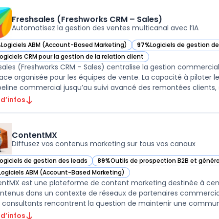
Freshsales (Freshworks CRM – Sales)
Automatisez la gestion des ventes multicanal avec l’IA
%
Logiciels ABM (Account-Based Marketing)
97%
Logiciels de gestion d
ir Freshsales (Freshworks CRM – Sales) dans cette catégorie
— voir Freshsales (Freshwo
ogiciels CRM pour la gestion de la relation client
ir Freshsales (Freshworks CRM – Sales) dans cette catégorie
sales (Freshworks CRM – Sales) centralise la gestion commerci
face organisée pour les équipes de vente. La capacité à piloter 
peline commercial jusqu’au suivi avancé des remontées clients, s’
 d’infos
ContentMX
Diffusez vos contenus marketing sur tous vos canaux
Logiciels de gestion des leads
89%
Outils de prospection B2B et génér
ir ContentMX dans cette catégorie
— voir ContentMX dans cette catégorie
Logiciels ABM (Account-Based Marketing)
ir ContentMX dans cette catégorie
ntMX est une plateforme de content marketing destinée à centrali
ntenus dans un contexte de réseaux de partenaires commerciaux
 consultants rencontrent la question de maintenir une communic
 d’infos