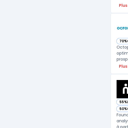
Plus
70%
— vo
Octop
optim
prosp
Plus
55%
— vo
50%
— vo
Found
analy
à part