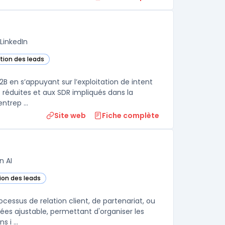
LinkedIn
stion des leads
dans cette catégorie
2B en s’appuyant sur l’exploitation de intent
 réduites et aux SDR impliqués dans la
ntrep ...
Site web
Fiche complète
n AI
tion des leads
te catégorie
essus de relation client, de partenariat, ou
ées ajustable, permettant d'organiser les
 i ...