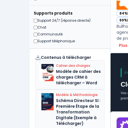
Supports produits
84%
— vo
69%
Support 24/7 (réponse directe)
— vo
Bullh
Chat
agenc
Communauté
de pro
Support téléphonique
Plus
Contenus à télécharger
Cahier des charges
Modèle de cahier des
charges CRM à
télécharger – Word
Modèle & Méthodologie
Schéma Directeur SI :
Première Étape de la
Transformation
Digitale (Exemple à
Télécharger)