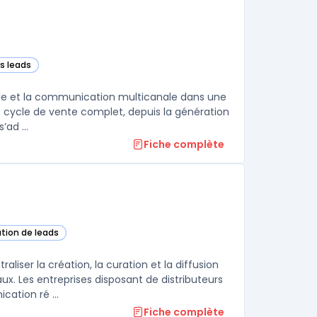
es leads
rks CRM – Sales) dans cette catégorie
ale et la communication multicanale dans une
le cycle de vente complet, depuis la génération
ad ...
Fiche complète
ation de leads
ser la création, la curation et la diffusion
. Les entreprises disposant de distributeurs
ation ré ...
Fiche complète