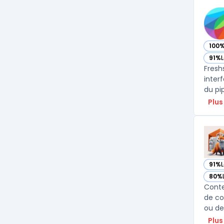
100
— vo
91%
L
— vo
Fresh
inter
du pi
Plus
91%
— vo
80%
— vo
Conte
de co
ou de
Plus