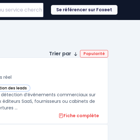
Se référencer sur Foxeet
Trier par
Popularité
s réel
tion des leads
s cette catégorie
la détection d’événements commerciaux sur
x éditeurs SaaS, fournisseurs ou cabinets de
tures ...
Fiche complète