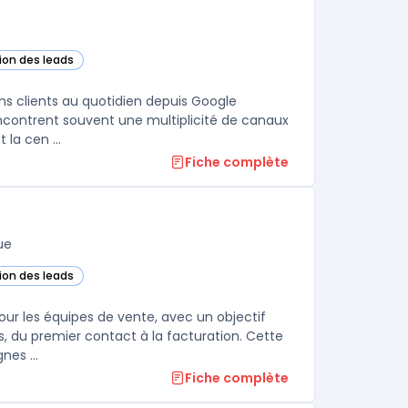
tion des leads
ette catégorie
ns clients au quotidien depuis Google
encontrent souvent une multiplicité de canaux
la cen ...
Fiche complète
ue
tion des leads
Cloud dans cette catégorie
our les équipes de vente, avec un objectif
es, du premier contact à la facturation. Cette
nes ...
Fiche complète