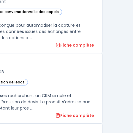
ent
yse conversationnelle des appels
te catégorie
conçue pour automatiser la capture et
es les données issues des échanges entre
équipes revenue et acheteurs, afin de fournir des insights factuels sur les actions à ...
Fiche complète
2B
ation de leads
aises recherchant un CRM simple et
’émission de devis. Le produit s’adresse aux
ant leur pros ...
Fiche complète