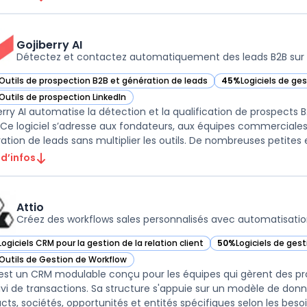
Gojiberry AI
Détectez et contactez automatiquement des leads B2B sur 
Outils de prospection B2B et génération de leads
45%
Logiciels de ge
r Gojiberry AI dans cette catégorie
— voir Gojiberry AI 
Outils de prospection LinkedIn
r Gojiberry AI dans cette catégorie
erry AI automatise la détection et la qualification de prospects B
 Ce logiciel s’adresse aux fondateurs, aux équipes commerciales
ation de leads sans multiplier les outils. De nombreuses petites e
 d’infos
Attio
Créez des workflows sales personnalisés avec automatisatio
Logiciels CRM pour la gestion de la relation client
50%
Logiciels de ges
ir Attio dans cette catégorie
— voir Attio dans cet
Outils de Gestion de Workflow
ir Attio dans cette catégorie
 est un CRM modulable conçu pour les équipes qui gèrent des proc
ivi de transactions. Sa structure s'appuie sur un modèle de donn
ts, sociétés, opportunités et entités spécifiques selon les besoins