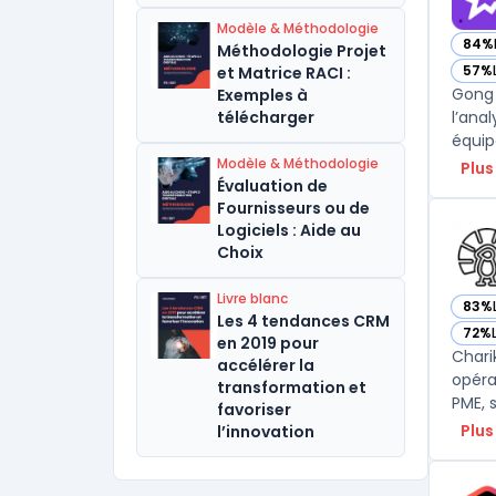
Modèle & Méthodologie
84%
Méthodologie Projet
— vo
57%
et Matrice RACI :
— vo
Gong 
Exemples à
télécharger
l’ana
Modèle & Méthodologie
Plus
Évaluation de
Fournisseurs ou de
Logiciels : Aide au
Choix
Livre blanc
83%
— vo
Les 4 tendances CRM
72%
— vo
en 2019 pour
Chari
accélérer la
opéra
transformation et
PME, 
favoriser
Plus
l’innovation