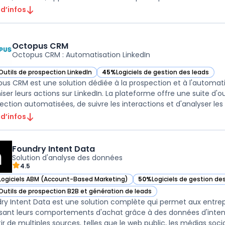
 d’infos
Octopus CRM
Octopus CRM : Automatisation LinkedIn
Outils de prospection LinkedIn
45%
Logiciels de gestion des leads
ir Octopus CRM dans cette catégorie
— voir Octopus CRM dans cette catégor
us CRM est une solution dédiée à la prospection et à l'automati
iser leurs actions sur LinkedIn. La plateforme offre une suite 
ection automatisées, de suivre les interactions et d'analyser les p
 d’infos
Foundry Intent Data
Solution d'analyse des données
4.5
Logiciels ABM (Account-Based Marketing)
50%
Logiciels de gestion de
ir Foundry Intent Data dans cette catégorie
— voir Foundry Intent Data 
Outils de prospection B2B et génération de leads
ir Foundry Intent Data dans cette catégorie
ry Intent Data est une solution complète qui permet aux entrep
sant leurs comportements d'achat grâce à des données d'intenti
ir de multiples sources, telles que le web public, les médias sociau