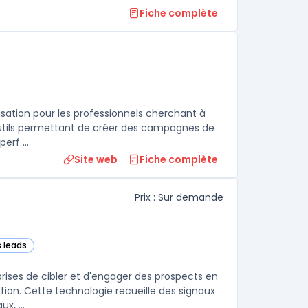
Fiche complète
ie
sation pour les professionnels cherchant à
d'outils permettant de créer des campagnes de
erf ...
Site web
Fiche complète
Prix : Sur demande
s leads
dans cette catégorie
rises de cibler et d'engager des prospects en
on. Cette technologie recueille des signaux
x, ...