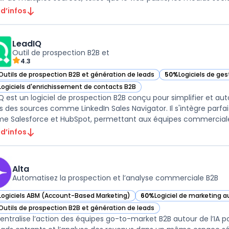
 d’infos
LeadIQ
Outil de prospection B2B et
4.3
Outils de prospection B2B et génération de leads
50%
Logiciels de ges
ir LeadIQ dans cette catégorie
— voir LeadIQ dans 
Logiciels d'enrichissement de contacts B2B
ir LeadIQ dans cette catégorie
Q est un logiciel de prospection B2B conçu pour simplifier et au
s des sources comme LinkedIn Sales Navigator. Il s'intègre parfa
 d’infos
Alta
Automatisez la prospection et l’analyse commerciale B2B
Logiciels ABM (Account-Based Marketing)
60%
Logiciel de marketing 
ir Alta dans cette catégorie
— voir Alta dans cette caté
Outils de prospection B2B et génération de leads
ir Alta dans cette catégorie
centralise l’action des équipes go-to-market B2B autour de l’IA po