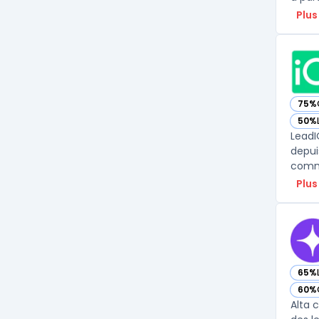
Plus
75%
— vo
50%
— vo
LeadI
depui
Plus
65%
— vo
60%
— vo
Alta 