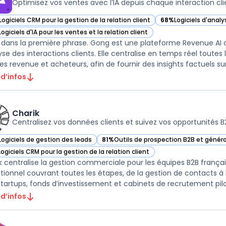
Optimisez vos ventes avec l’IA depuis chaque interaction cli
Logiciels CRM pour la gestion de la relation client
68%
Logiciels d'anal
ir Gong dans cette catégorie
— voir Gong dans cet
Logiciels d'IA pour les ventes et la relation client
ir Gong dans cette catégorie
dans la première phrase. Gong est une plateforme Revenue AI 
lyse des interactions clients. Elle centralise en temps réel tout
 d’infos
Charik
Centralisez vos données clients et suivez vos opportunités B
Logiciels de gestion des leads
81%
Outils de prospection B2B et génér
ir Charik dans cette catégorie
— voir Charik dans cette catégorie
Logiciels CRM pour la gestion de la relation client
ir Charik dans cette catégorie
k centralise la gestion commerciale pour les équipes B2B franç
tionnel couvrant toutes les étapes, de la gestion de contacts à l
startups, fonds d’investissement et cabinets de recrutement pilot
 d’infos