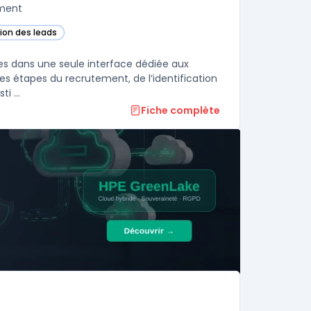
ement
tion des leads
dans cette catégorie
tes dans une seule interface dédiée aux
es étapes du recrutement, de l’identification
i ...
Fiche complète