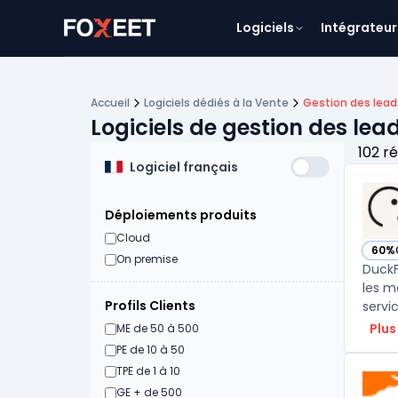
Logiciels
Intégrateur
Accueil
Logiciels dédiés à la Vente
Gestion des lead
Logiciels de gestion des lea
102 r
Logiciel français
Déploiements produits
Cloud
60%
— vo
On premise
DuckF
les m
Profils Clients
servic
Plus
ME de 50 à 500
PE de 10 à 50
TPE de 1 à 10
GE + de 500