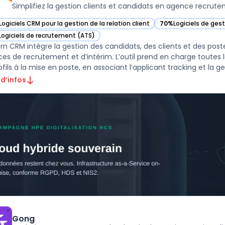
Simplifiez la gestion clients et candidats en agence recrut
Logiciels CRM pour la gestion de la relation client
70%
Logiciels de ges
ir Bullhorn CRM dans cette catégorie
— voir Bullhorn CRM 
Logiciels de recrutement (ATS)
ir Bullhorn CRM dans cette catégorie
orn CRM intègre la gestion des candidats, des clients et des pos
es de recrutement et d’intérim. L’outil prend en charge toutes l
fils à la mise en poste, en associant l’applicant tracking et la gest
 d’infos
Gong