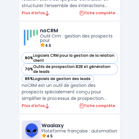
structurer l’ensemble des interactions
commerciales des entreprises. Ce logiciel
Plus d’infos
Fiche complète
s’adresse aux structures qui recherchent
une solution de crm prospection adaptée à
noCRM
leurs besoins quotidiens de suivi client, tout
Outil Crm : gestion des prospects
en ...
pour
4.5
Logiciels CRM pour la gestion de la relation
80%
— voir noCRM dans cette catégorie
client
Outils de prospection B2B et génération
70%
— voir noCRM dans cette catégorie
de leads
65%
Logiciels de gestion des leads
— voir noCRM dans cette catégorie
noCRM est un outil de gestion des
prospects spécialement conçu pour
simplifier le processus de prospection
commerciale. Contrairement aux CRM
Plus d’infos
Fiche complète
traditionnels, noCRM se concentre
exclusivement sur l'acquisition et la gestion
des opportunités commerciales, en évitant
Waalaxy
la complexité souvent associée aux s ...
Plateforme française : automation
4.5