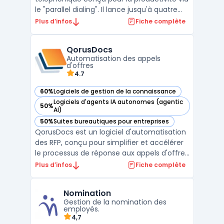
le "parallel dialing". Il lance jusqu'à quatre
appels simultanés pour supprimer l'attente.
Plus d’infos
Fiche complète
En automatisant la numérotation, l'outil
densifie les volumes d'appels et transforme
QorusDocs
le démarchage en un flux d'échanges cont
Automatisation des appels
...
d'offres
4.7
60%
Logiciels de gestion de la connaissance
— voir QorusDocs dans cette catégorie
Logiciels d'agents IA autonomes (agentic
50%
— voir QorusDocs dans cette catégorie
AI)
50%
Suites bureautiques pour entreprises
— voir QorusDocs dans cette catégorie
QorusDocs est un logiciel d'automatisation
des RFP, conçu pour simplifier et accélérer
le processus de réponse aux appels d'offres
en centralisant les contenus, en améliorant
Plus d’infos
Fiche complète
la collaboration entre les équipes et en
augmentant la productivité. La plateforme
Nomination
permet aux entreprises de créer des propos
Gestion de la nomination des
...
employés.
4,7