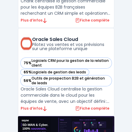
Charik centralise la gestion commerciale
pour les équipes B2B françaises
recherchant un CRM simple et opérationnel
couvrant toutes les étapes, de la gestion de
Plus d’infos
Fiche complète
contacts à l’émission de devis. Le produit
s’adresse aux PME, startups, fonds
d’investissement et cabinets de
Oracle Sales Cloud
recrutement pilotant leur pros ...
Pilotez vos ventes et vos prévisions
sur une plateforme unique
Logiciels CRM pour la gestion de la relation
75%
— voir Oracle Sales Cloud dans cette catégorie
client
65%
Logiciels de gestion des leads
— voir Oracle Sales Cloud dans cette catégorie
Outils de prospection B2B et génération
56%
— voir Oracle Sales Cloud dans cette catégorie
de leads
Oracle Sales Cloud centralise la gestion
commerciale dans le cloud pour les
équipes de vente, avec un objectif défini :
structurer l’exécution du cycle de vente sur
Plus d’infos
Fiche complète
des flux complexes, du premier contact à la
facturation. Cette plateforme intègre les
fonctionnalités nécessaires pour relier