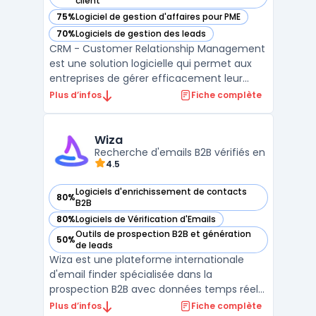
client
75%
Logiciel de gestion d'affaires pour PME
— voir Efficy CRM dans cette catégorie
70%
Logiciels de gestion des leads
— voir Efficy CRM dans cette catégorie
CRM - Customer Relationship Management
est une solution logicielle qui permet aux
entreprises de gérer efficacement leur
relation client. Efficy CRM est l’un des
Plus d’infos
Fiche complète
logiciels CRM les plus complets du marché,
offrant une solution de gestion de la
relation client tout-en-un pour les PME et
Wiza
grandes entrep ...
Recherche d'emails B2B vérifiés en
4.5
Logiciels d'enrichissement de contacts
80%
— voir Wiza dans cette catégorie
B2B
80%
Logiciels de Vérification d'Emails
— voir Wiza dans cette catégorie
Outils de prospection B2B et génération
50%
— voir Wiza dans cette catégorie
de leads
Wiza est une plateforme internationale
d'email finder spécialisée dans la
prospection B2B avec données temps réel
vérifiées. Elle centralise 850M+ prospects
Plus d’infos
Fiche complète