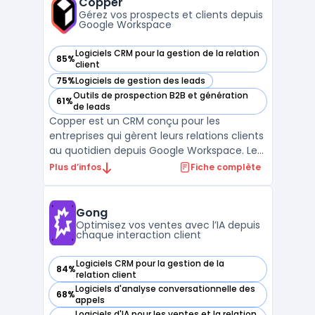
Copper
projets, ouvertures ...
Gérez vos prospects et clients depuis
Google Workspace
Logiciels CRM pour la gestion de la relation
85%
— voir Copper dans cette catégorie
client
75%
Logiciels de gestion des leads
— voir Copper dans cette catégorie
Outils de prospection B2B et génération
61%
— voir Copper dans cette catégorie
de leads
Copper est un CRM conçu pour les
entreprises qui gèrent leurs relations clients
au quotidien depuis Google Workspace. Les
équipes qui travaillent sur Gmail, Calendar
Plus d’infos
Fiche complète
et Drive rencontrent souvent une
multiplicité de canaux et des transferts
d’informations entre différents outils.
Gong
Copper permet la cen ...
Optimisez vos ventes avec l’IA depuis
chaque interaction client
Logiciels CRM pour la gestion de la
84%
— voir Gong dans cette catégorie
relation client
Logiciels d'analyse conversationnelle des
68%
— voir Gong dans cette catégorie
appels
Logiciels d'IA pour les ventes et la relation