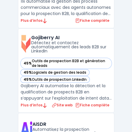
11x automatise la gestion des process
commerciaux avec des agents autonomes
pour la prospection B2B, la qualification de
leads et la prise de rendez-vous. Entreprises
Plus d’infos
Fiche complète
et équipes commerciales utilisent 11x pour
traiter rapidement le volume croissant de
Gojiberry AI
contacts multi-sources, sans allonger les
Détectez et contactez
cycles ...
automatiquement des leads B2B sur
LinkedIn
Outils de prospection B2B et génération
45%
— voir Gojiberry AI dans cette catégorie
de leads
45%
Logiciels de gestion des leads
— voir Gojiberry AI dans cette catégorie
45%
Outils de prospection LinkedIn
— voir Gojiberry AI dans cette catégorie
Gojiberry AI automatise la détection et la
qualification de prospects B2B en
s’appuyant sur l’exploitation de intent data.
Ce logiciel s’adresse aux fondateurs, aux
Plus d’infos
Site web
Fiche complète
équipes commerciales réduites et aux SDR
impliqués dans la génération de leads sans
multiplier les outils. De nombreuses petites
AiSDR
entrep ...
Automatisez la prospection