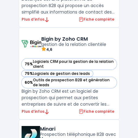
prospection B2B qui propose un accès
simplifié aux informations de contact des
prospects via une extension Google
Plus d’infos
Fiche complète
Chrome. Elle permet aux équipes
commerciales de collecter des données de
contact (emails, numéros directs) en
Bigin by Zoho CRM
temps réel à partir de sites tels que LinkedI
gestion de la relation clientèle
4,6
...
Logiciels CRM pour la gestion de la relation
75%
— voir Bigin by Zoho CRM dans cette catégorie
client
75%
Logiciels de gestion des leads
— voir Bigin by Zoho CRM dans cette catégorie
Outils de prospection B2B et génération
60%
— voir Bigin by Zoho CRM dans cette catégorie
de leads
Bigin by Zoho CRM est un logiciel de
prospection qui permet aux petites
entreprises de suivre et de convertir les
prospects. Il offre des fonctionnalités telles
Plus d’infos
Fiche complète
que la gestion des contacts, des tâches et
des calendriers, ainsi que des outils de
Minari
reporting. Avec Bigin, les utilisateurs
Prospection téléphonique B2B avec
peuvent automat ...