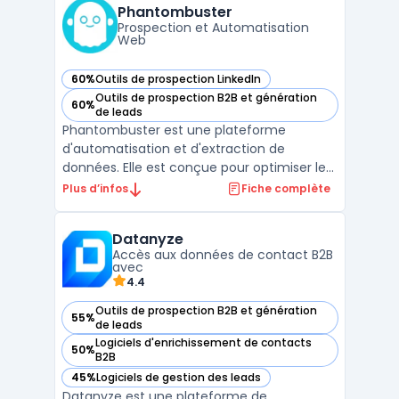
commerciales et marketing de repérer les
Phantombuster
visiteurs anonyme ...
Prospection et Automatisation
Web
60%
Outils de prospection LinkedIn
— voir Phantombuster dans cette catégorie
Outils de prospection B2B et génération
60%
— voir Phantombuster dans cette catégorie
de leads
Phantombuster est une plateforme
d'automatisation et d'extraction de
données. Elle est conçue pour optimiser les
stratégies de prospection en ligne.L'outil
Plus d’infos
Fiche complète
offre une gamme de "phantoms", ou
scripts, permettant des actions
Datanyze
automatisées sur différents réseaux
Accès aux données de contact B2B
sociaux et sites web. Avec Phantombuster,
avec
...
4.4
Outils de prospection B2B et génération
55%
— voir Datanyze dans cette catégorie
de leads
Logiciels d'enrichissement de contacts
50%
— voir Datanyze dans cette catégorie
B2B
45%
Logiciels de gestion des leads
— voir Datanyze dans cette catégorie
Datanyze est une plateforme de