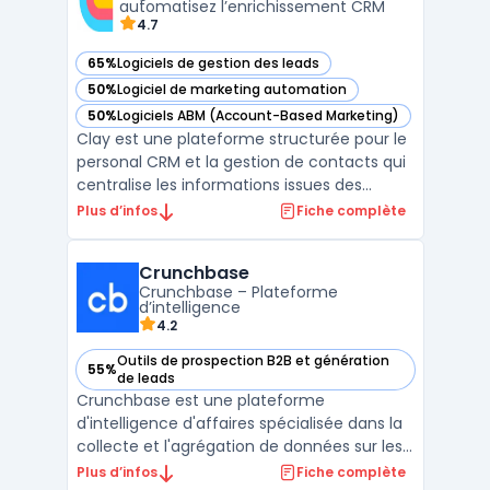
automatisez l’enrichissement CRM
4.7
65%
Logiciels de gestion des leads
— voir Clay dans cette catégorie
50%
Logiciel de marketing automation
— voir Clay dans cette catégorie
50%
Logiciels ABM (Account-Based Marketing)
— voir Clay dans cette catégorie
Clay est une plateforme structurée pour le
personal CRM et la gestion de contacts qui
centralise les informations issues des
emails, réseaux sociaux et agendas afin
Plus d’infos
Fiche complète
que professionnels et équipes disposent
d’un suivi organisé de leurs interactions.
Crunchbase
L’outil couvre deux usages distincts :
Crunchbase – Plateforme
l’organisatio ...
d’intelligence
4.2
Outils de prospection B2B et génération
55%
— voir Crunchbase dans cette catégorie
de leads
Crunchbase est une plateforme
d'intelligence d'affaires spécialisée dans la
collecte et l'agrégation de données sur les
entreprises, les startups, et les investisseurs.
Plus d’infos
Fiche complète