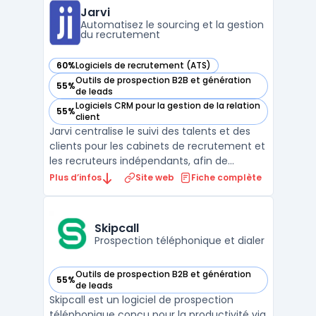
ainsi aux entreprises de maximiser leur
Jarvi
potentiel s ...
Automatisez le sourcing et la gestion
du recrutement
60%
Logiciels de recrutement (ATS)
— voir Jarvi dans cette catégorie
Outils de prospection B2B et génération
55%
— voir Jarvi dans cette catégorie
de leads
Logiciels CRM pour la gestion de la relation
55%
— voir Jarvi dans cette catégorie
client
Jarvi centralise le suivi des talents et des
clients pour les cabinets de recrutement et
les recruteurs indépendants, afin de
répondre à la multiplication des outils. Le
Plus d’infos
Site web
Fiche complète
logiciel réunit en une interface la gestion
d’un vivier, des conversations, des
opportunités, de la prospection et des
Skipcall
clients. Il ...
Prospection téléphonique et dialer
Outils de prospection B2B et génération
55%
— voir Skipcall dans cette catégorie
de leads
Skipcall est un logiciel de prospection
téléphonique conçu pour la productivité via