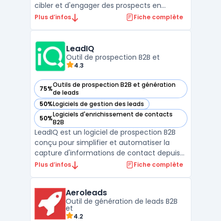
cibler et d'engager des prospects en
analysant leurs comportements d'achat
Plus d’infos
Fiche complète
grâce à des données d'intention. Cette
technologie recueille des signaux à partir de
multiples sources, telles que le web public,
LeadIQ
les médias sociaux, ...
Outil de prospection B2B et
4.3
Outils de prospection B2B et génération
75%
— voir LeadIQ dans cette catégorie
de leads
50%
Logiciels de gestion des leads
— voir LeadIQ dans cette catégorie
Logiciels d'enrichissement de contacts
50%
— voir LeadIQ dans cette catégorie
B2B
LeadIQ est un logiciel de prospection B2B
conçu pour simplifier et automatiser la
capture d'informations de contact depuis
des sources comme LinkedIn Sales
Plus d’infos
Fiche complète
Navigator. Il s'intègre parfaitement avec les
principaux outils CRM comme Salesforce et
Aeroleads
HubSpot, permettant aux équipes
Outil de génération de leads B2B
commerciales d'enrichir ...
et
4.2