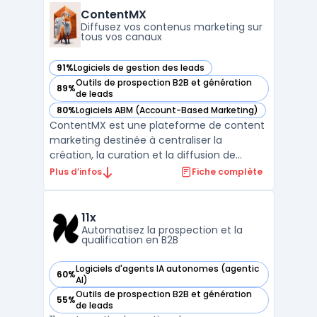
pipeline commercial jusqu’au suivi avancé
ContentMX
des remontées clients, s’ad ...
Diffusez vos contenus marketing sur
tous vos canaux
91%
Logiciels de gestion des leads
— voir ContentMX dans cette catégorie
Outils de prospection B2B et génération
89%
— voir ContentMX dans cette catégorie
de leads
80%
Logiciels ABM (Account-Based Marketing)
— voir ContentMX dans cette catégorie
ContentMX est une plateforme de content
marketing destinée à centraliser la
création, la curation et la diffusion de
contenus dans un contexte de réseaux de
Plus d’infos
Fiche complète
partenaires commerciaux. Les entreprises
disposant de distributeurs ou de
consultants rencontrent la question de
11x
maintenir une communication ré ...
Automatisez la prospection et la
qualification en B2B
Logiciels d'agents IA autonomes (agentic
60%
— voir 11x dans cette catégorie
AI)
Outils de prospection B2B et génération
55%
— voir 11x dans cette catégorie
de leads