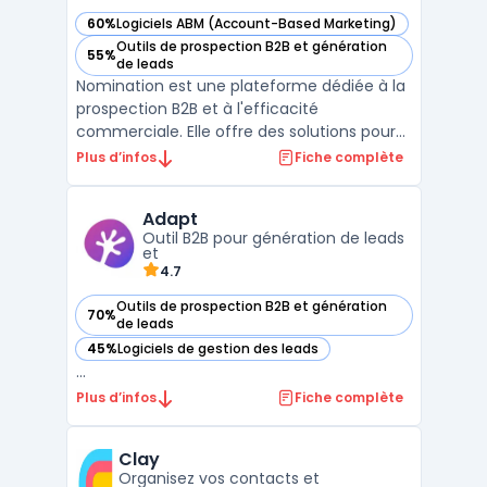
60%
Logiciels ABM (Account-Based Marketing)
— voir Nomination dans cette catégorie
Outils de prospection B2B et génération
55%
— voir Nomination dans cette catégorie
de leads
Nomination est une plateforme dédiée à la
prospection B2B et à l'efficacité
commerciale. Elle offre des solutions pour
améliorer la prospection et la performance
Plus d’infos
Fiche complète
de la relation clients. La plateforme fournit
des données de qualité pour identifier de
Adapt
nouvelles opportunités business, effectuer
Outil B2B pour génération de leads
des cib ...
et
4.7
Outils de prospection B2B et génération
70%
— voir Adapt dans cette catégorie
de leads
45%
Logiciels de gestion des leads
— voir Adapt dans cette catégorie
...
Plus d’infos
Fiche complète
Clay
Organisez vos contacts et