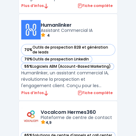
marketing automation process and
Plus d’infos
Fiche complète
optimize their sales pipeline. With its user-
friendly interface and multiple integrations,
Revamp CRM simplifies lead tracking, email
Humanlinker
marketing, custome ...
Assistant Commercial IA
4
Outils de prospection B2B et génération
70%
— voir Humanlinker dans cette catégorie
de leads
70%
Outils de prospection LinkedIn
— voir Humanlinker dans cette catégorie
55%
Logiciels ABM (Account-Based Marketing)
— voir Humanlinker dans cette catégorie
Humanlinker, un assistant commercial IA,
révolutionne la prospection et
l'engagement client. Conçu pour les
équipes de vente, ce logiciel utilise
Plus d’infos
Fiche complète
l'intelligence artificielle pour offrir une
hyper-personnalisation des ventes. Avec
Humanlinker, les utilisateurs peuvent créer
Vocalcom Hermes360
des messages de vente pers ...
Plateforme de centre de contact
4,9
65%
Solutions de centre d'appels et call center