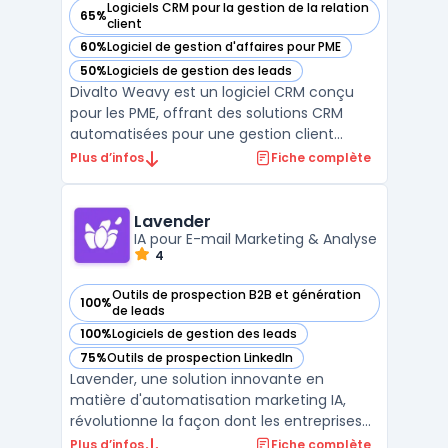
Logiciels CRM pour la gestion de la relation
65%
— voir Divalto weavy dans cette catégorie
client
60%
Logiciel de gestion d'affaires pour PME
— voir Divalto weavy dans cette catégorie
50%
Logiciels de gestion des leads
— voir Divalto weavy dans cette catégorie
Divalto Weavy est un logiciel CRM conçu
pour les PME, offrant des solutions CRM
automatisées pour une gestion client
efficace. Il permet une communication
Plus d’infos
Fiche complète
ciblée et personnalisée, améliorant
significativement l'engagement client.
Grâce à ses techniques de gestion et de
Lavender
suivi des leads, Divalto Weavy ...
IA pour E-mail Marketing & Analyse
4
Outils de prospection B2B et génération
100%
— voir Lavender dans cette catégorie
de leads
100%
Logiciels de gestion des leads
— voir Lavender dans cette catégorie
75%
Outils de prospection LinkedIn
— voir Lavender dans cette catégorie
Lavender, une solution innovante en
matière d'automatisation marketing IA,
révolutionne la façon dont les entreprises
interagissent avec leurs clients. Cette
Plus d’infos
Fiche complète