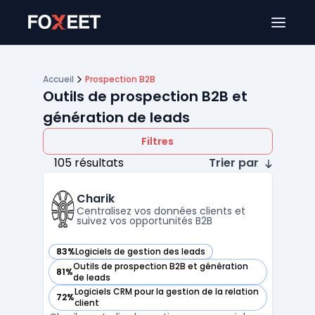
Ouver
Accueil
Prospection B2B
Outils de prospection B2B et
génération de leads
Filtres
105 résultats
Trier par
Charik
Centralisez vos données clients et
suivez vos opportunités B2B
83%
Logiciels de gestion des leads
— voir Charik dans cette catégorie
Outils de prospection B2B et génération
81%
— voir Charik dans cette catégorie
de leads
Logiciels CRM pour la gestion de la relation
72%
— voir Charik dans cette catégorie
client