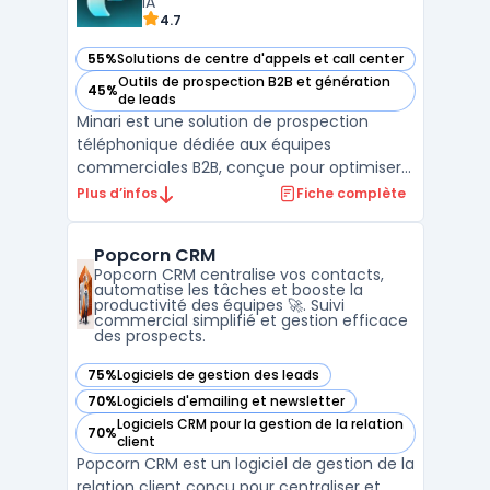
IA
4.7
55%
Solutions de centre d'appels et call center
— voir Minari dans cette catégorie
Outils de prospection B2B et génération
45%
— voir Minari dans cette catégorie
de leads
Minari est une solution de prospection
téléphonique dédiée aux équipes
commerciales B2B, conçue pour optimiser
la gestion et l’efficacité des appels
Plus d’infos
Fiche complète
sortants. Doté d’une
technologie AI avancée, le logiciel facilite
Popcorn CRM
le cold calling à grande échelle en
Popcorn CRM centralise vos contacts,
permettant d’a ...
automatise les tâches et booste la
productivité des équipes 🚀. Suivi
commercial simplifié et gestion efficace
des prospects.
75%
Logiciels de gestion des leads
— voir Popcorn CRM dans cette catégorie
70%
Logiciels d'emailing et newsletter
— voir Popcorn CRM dans cette catégorie
Logiciels CRM pour la gestion de la relation
70%
— voir Popcorn CRM dans cette catégorie
client
Popcorn CRM est un logiciel de gestion de la
relation client conçu pour centraliser et