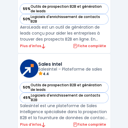
Outils de prospection B2B et génération
55%
— voir Aeroleads dans cette catégorie
de leads
Logiciels d'enrichissement de contacts
50%
— voir Aeroleads dans cette catégorie
B2B
AeroLeads est un outil de génération de
leads conçu pour aider les entreprises à
trouver des prospects B2B en ligne. En
utilisant cette plateforme, les utilisateurs
Plus d’infos
Fiche complète
peuvent extraire des informations de
contact, telles que des adresses e-mail et
des numéros de téléphone, depuis des sites
Sales Intel
web comme Li ...
SalesIntel – Plateforme de sales
4.4
Outils de prospection B2B et génération
50%
— voir Sales Intel dans cette catégorie
de leads
Logiciels d'enrichissement de contacts
45%
— voir Sales Intel dans cette catégorie
B2B
SalesIntel est une plateforme de Sales
Intelligence spécialisée dans la prospection
B2B et la fourniture de données de contact
enrichies. Elle permet aux équipes
Plus d’infos
Fiche complète