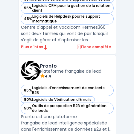
— voir Vocalcom Hermes360 dans cette catégorie
Logiciels CRM pour la gestion de la relation
55%
— voir Vocalcom Hermes360 dans cette catégorie
client
Logiciels de Helpdesk pour le support
45%
— voir Vocalcom Hermes360 dans cette catégorie
informatique
Centre d'appel et Vocalcom Hermes360
sont deux termes qui vont de pair lorsqu'il
s'agit de gérer et d'optimiser les
performances d'un centre d'appel.
Plus d’infos
Fiche complète
Vocalcom Hermes360 est une plateforme
multi-canal entièrement intégrée qui
permet de gérer l'interaction client dans un
Pronto
Plateforme française de lead
centre d'appel. Elle offre un ...
4.4
Logiciels d'enrichissement de contacts
85%
— voir Pronto dans cette catégorie
B2B
80%
Logiciels de Vérification d'Emails
— voir Pronto dans cette catégorie
Outils de prospection B2B et génération
50%
— voir Pronto dans cette catégorie
de leads
Pronto est une plateforme
française de lead intelligence spécialisée
dans l'enrichissement de données B2B et la