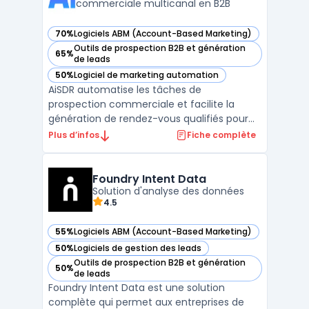
commerciale multicanal en B2B
70%
Logiciels ABM (Account-Based Marketing)
— voir AiSDR dans cette catégorie
Outils de prospection B2B et génération
65%
— voir AiSDR dans cette catégorie
de leads
50%
Logiciel de marketing automation
— voir AiSDR dans cette catégorie
AiSDR automatise les tâches de
prospection commerciale et facilite la
génération de rendez-vous qualifiés pour
les équipes orientées pipeline. Le produit
Plus d’infos
Fiche complète
cible les directions commerciales, les
équipes revenues et les sales leaders
impliqués dans la gestion de processus de
Foundry Intent Data
prospection. En centralisan ...
Solution d'analyse des données
4.5
55%
Logiciels ABM (Account-Based Marketing)
— voir Foundry Intent Data dans cette catégorie
50%
Logiciels de gestion des leads
— voir Foundry Intent Data dans cette catégorie
Outils de prospection B2B et génération
50%
— voir Foundry Intent Data dans cette catégorie
de leads
Foundry Intent Data est une solution
complète qui permet aux entreprises de