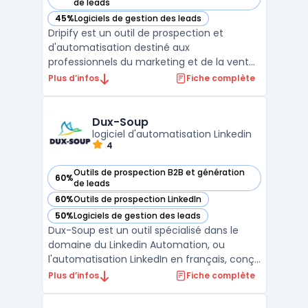
— voir Dripify dans cette catégorie
de leads
45%
Logiciels de gestion des leads
— voir Dripify dans cette catégorie
Dripify est un outil de prospection et
d'automatisation destiné aux
professionnels du marketing et de la vente.
La plateforme facilite la mise en place de
Plus d’infos
Fiche complète
campagnes de prospection automatisées
pour une interaction efficace avec les
leads.Grâce à ses fonctionnalités avancées,
Dux-Soup
Dripify permet de progra ...
logiciel d'automatisation Linkedin
4
Outils de prospection B2B et génération
60%
— voir Dux-Soup dans cette catégorie
de leads
60%
Outils de prospection LinkedIn
— voir Dux-Soup dans cette catégorie
50%
Logiciels de gestion des leads
— voir Dux-Soup dans cette catégorie
Dux-Soup est un outil spécialisé dans le
domaine du Linkedin Automation, ou
l'automatisation LinkedIn en français, conçu
pour les professionnels dc. Sa mission
Plus d’infos
Fiche complète
principale est d'optimiser et d'accélérer le
pipeline de ventes sur LinkedIn, permettant