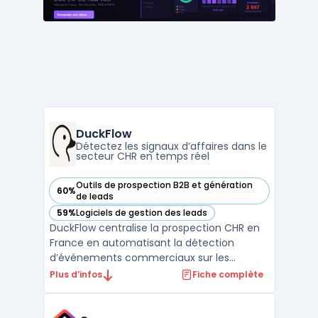
campagnes ...
DuckFlow
Détectez les signaux d’affaires dans le
secteur CHR en temps réel
Outils de prospection B2B et génération
60%
— voir DuckFlow dans cette catégorie
de leads
59%
Logiciels de gestion des leads
— voir DuckFlow dans cette catégorie
DuckFlow centralise la prospection CHR en
France en automatisant la détection
d’événements commerciaux sur les
marchés des cafés, hôtels et restaurants.
Plus d’infos
Fiche complète
Ce service s’adresse aux éditeurs SaaS,
fournisseurs ou cabinets de services pour
faciliter l’identification rapide de nouveaux