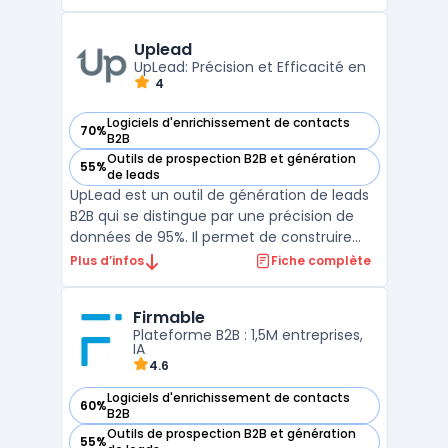
searchables enrichis avec verified emails et
téléphones extraits de sources publiques
multiples. La solution propose une&nb ...
Uplead
UpLead: Précision et Efficacité en
4
Logiciels d'enrichissement de contacts
70%
— voir Uplead dans cette catégorie
B2B
Outils de prospection B2B et génération
55%
— voir Uplead dans cette catégorie
de leads
UpLead est un outil de génération de leads
B2B qui se distingue par une précision de
données de 95%. Il permet de construire
des listes de prospection exemptes de
Plus d’infos
Fiche complète
données erronées et de leads peu
qualifiés.La plateforme est appréciée pour
Firmable
sa capacité à fournir des données de
Plateforme B2B : 1,5M entreprises,
contact précises et véri ...
IA
4.6
Logiciels d'enrichissement de contacts
60%
— voir Firmable dans cette catégorie
B2B
Outils de prospection B2B et génération
55%