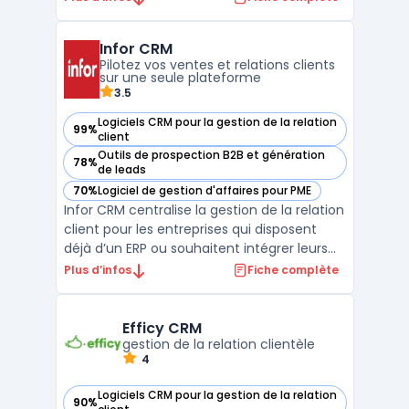
plateforme utilise l'intelligence artificielle
pour optimiser les stratégies de marketing
Infor CRM
par e-mail, en se concentrant sur la
Pilotez vos ventes et relations clients
personnalisatio ...
sur une seule plateforme
3.5
Logiciels CRM pour la gestion de la relation
99%
— voir Infor CRM dans cette catégorie
client
Outils de prospection B2B et génération
78%
— voir Infor CRM dans cette catégorie
de leads
70%
Logiciel de gestion d'affaires pour PME
— voir Infor CRM dans cette catégorie
Infor CRM centralise la gestion de la relation
client pour les entreprises qui disposent
déjà d’un ERP ou souhaitent intégrer leurs
flux commerciaux et services. Ce logiciel
Plus d’infos
Fiche complète
cloud s’adresse aux équipes commerciales,
marketing et support impliquées dans le
suivi des clients sur toute la durée du cycl ...
Efficy CRM
gestion de la relation clientèle
4
Logiciels CRM pour la gestion de la relation
90%
— voir Efficy CRM dans cette catégorie