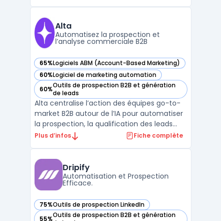
commerciales d'accéder à des données
précises et à jour sur les entreprises et les
décideurs, optimisant ainsi les efforts de
Alta
vente.Grâce ...
Automatisez la prospection et
l’analyse commerciale B2B
65%
Logiciels ABM (Account-Based Marketing)
— voir Alta dans cette catégorie
60%
Logiciel de marketing automation
— voir Alta dans cette catégorie
Outils de prospection B2B et génération
60%
— voir Alta dans cette catégorie
de leads
Alta centralise l’action des équipes go-to-
market B2B autour de l’IA pour automatiser
la prospection, la qualification des leads
entrants et l’analyse des revenus dans un
Plus d’infos
Fiche complète
même espace sécurisé. Le produit cible
directement les équipes sales development
et les directions RevOps confrontées à
Dripify
l’éparpil ...
Automatisation et Prospection
Efficace.
75%
Outils de prospection LinkedIn
— voir Dripify dans cette catégorie
Outils de prospection B2B et génération
55%