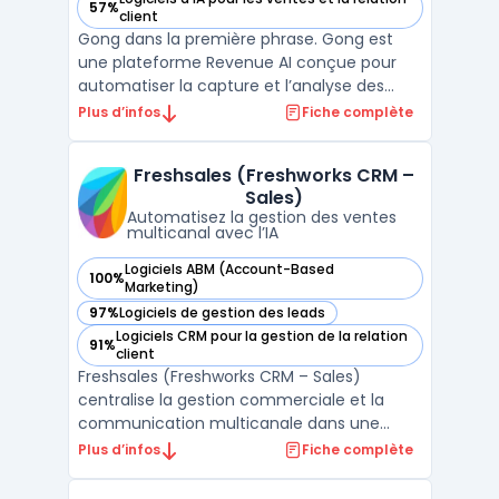
57%
— voir Gong dans cette catégorie
client
Gong dans la première phrase. Gong est
une plateforme Revenue AI conçue pour
automatiser la capture et l’analyse des
interactions clients. Elle centralise en temps
Plus d’infos
Fiche complète
réel toutes les données issues des
échanges entre équipes revenue et
Freshsales (Freshworks CRM –
acheteurs, afin de fournir des insights
Sales)
factuels sur les actions à ...
Automatisez la gestion des ventes
multicanal avec l’IA
Logiciels ABM (Account-Based
100%
— voir Freshsales (Freshworks CRM – Sales) dans cette caté
Marketing)
97%
Logiciels de gestion des leads
— voir Freshsales (Freshworks CRM – Sales) dans cette caté
Logiciels CRM pour la gestion de la relation
91%
— voir Freshsales (Freshworks CRM – Sales) dans cette caté
client
Freshsales (Freshworks CRM – Sales)
centralise la gestion commerciale et la
communication multicanale dans une
interface organisée pour les équipes de
Plus d’infos
Fiche complète
vente. La capacité à piloter le cycle de
vente complet, depuis la génération du