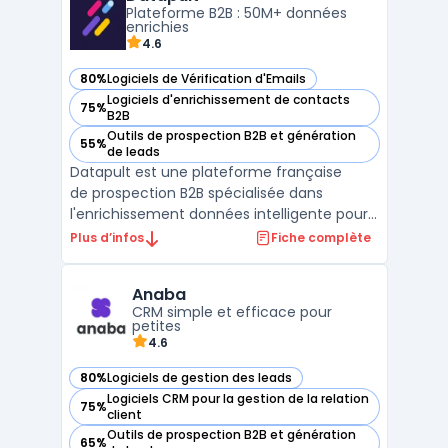
Plateforme B2B : 50M+ données
l'enrichissement des donné ...
enrichies
4.6
80%
Logiciels de Vérification d'Emails
— voir Datapult dans cette catégorie
Logiciels d'enrichissement de contacts
75%
— voir Datapult dans cette catégorie
B2B
Outils de prospection B2B et génération
55%
— voir Datapult dans cette catégorie
de leads
Datapult est une plateforme française
de prospection B2B spécialisée dans
l'enrichissement données intelligente pour
acquisition clients. Elle centralise 50M+
Plus d’infos
Fiche complète
données entreprises France/EU sourced via
orchestration IA (Big Data + Open Data)
Anaba
avec moteur recherche B2B performant. L ...
CRM simple et efficace pour
petites
4.6
80%
Logiciels de gestion des leads
— voir Anaba dans cette catégorie
Logiciels CRM pour la gestion de la relation
75%
— voir Anaba dans cette catégorie
client
Outils de prospection B2B et génération
65%