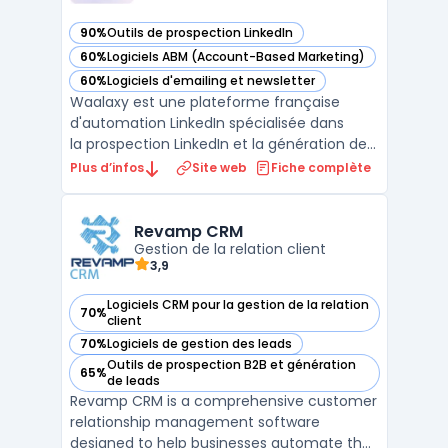
90%
Outils de prospection LinkedIn
— voir Waalaxy dans cette catégorie
60%
Logiciels ABM (Account-Based Marketing)
— voir Waalaxy dans cette catégorie
60%
Logiciels d'emailing et newsletter
— voir Waalaxy dans cette catégorie
Waalaxy est une plateforme française
d'automation LinkedIn spécialisée dans
la prospection LinkedIn et la génération de
leads B2B. Elle centralise l'automatisation
Plus d’infos
Site web
Fiche complète
des invitations, des messages directs et des
visites de profils LinkedIn dans une
extension Chrome intégrée. La solu ...
Revamp CRM
Gestion de la relation client
3,9
Logiciels CRM pour la gestion de la relation
70%
— voir Revamp CRM dans cette catégorie
client
70%
Logiciels de gestion des leads
— voir Revamp CRM dans cette catégorie
Outils de prospection B2B et génération
65%
— voir Revamp CRM dans cette catégorie
de leads
Revamp CRM is a comprehensive customer
relationship management software
designed to help businesses automate their