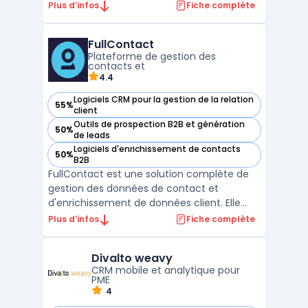
détection d'intent commerciaux. Elle
Plus d’infos
Fiche complète
centralise 100+ sources de données
pour enrichir les prospects b2b avec emails
FullContact
(99,5% accuracy) ...
Plateforme de gestion des
contacts et
4.4
Logiciels CRM pour la gestion de la relation
55%
— voir FullContact dans cette catégorie
client
Outils de prospection B2B et génération
50%
— voir FullContact dans cette catégorie
de leads
Logiciels d'enrichissement de contacts
50%
— voir FullContact dans cette catégorie
B2B
FullContact est une solution complète de
gestion des données de contact et
d'enrichissement de données client. Elle
permet aux entreprises de centraliser,
Plus d’infos
Fiche complète
unifier et enrichir leurs informations de
contact, améliorant ainsi la qualité et la
Divalto weavy
précision des données utilisées pour la
CRM mobile et analytique pour
gestion de la relati ...
PME
4