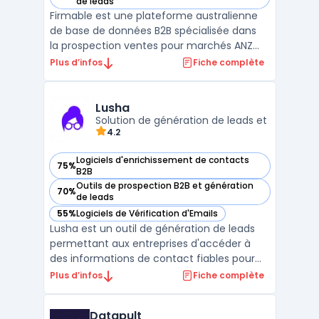
— voir Firmable dans cette catégorie
de leads
Firmable est une plateforme australienne
de base de données B2B spécialisée dans
la prospection ventes pour marchés ANZ
(Australie, Nouvelle-Zélande). Elle centralise
Plus d’infos
Fiche complète
1.5M+ companies avec 10M+ contacts
vérifiés enrichis de données complètes
(localisation, secteur, effectifs, ...
Lusha
Solution de génération de leads et
4.2
Logiciels d'enrichissement de contacts
75%
— voir Lusha dans cette catégorie
B2B
Outils de prospection B2B et génération
70%
— voir Lusha dans cette catégorie
de leads
55%
Logiciels de Vérification d'Emails
— voir Lusha dans cette catégorie
Lusha est un outil de génération de leads
permettant aux entreprises d'accéder à
des informations de contact fiables pour
optimiser leurs activités de prospection.
Plus d’infos
Fiche complète
Adapté aux besoins des commerciaux,
recruteurs et professionnels du marketing,
Datapult
Lusha facilite la recherche et