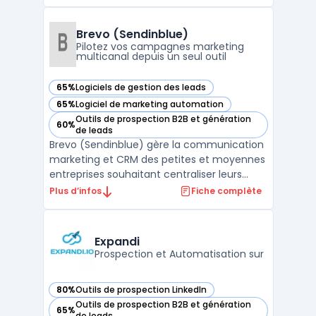
Elle fournit une base de données exhaustive
permettant aux utilisateurs de rechercher
des informations détaillées sur des millions
Brevo (Sendinblue)
...
Pilotez vos campagnes marketing
multicanal depuis un seul outil
65%
Logiciels de gestion des leads
— voir Brevo (Sendinblue) dans cette catégorie
65%
Logiciel de marketing automation
— voir Brevo (Sendinblue) dans cette catégorie
Outils de prospection B2B et génération
60%
— voir Brevo (Sendinblue) dans cette catégorie
de leads
Brevo (Sendinblue) gère la communication
marketing et CRM des petites et moyennes
entreprises souhaitant centraliser leurs
actions sans multiplier les outils. La
Plus d’infos
Fiche complète
plateforme s’adresse aux équipes qui
traitent un volume d’e-mails élevé et visent
à maîtriser leurs budgets, tout en
Expandi
respectant les exigen ...
Prospection et Automatisation sur
80%
Outils de prospection LinkedIn
— voir Expandi dans cette catégorie
Outils de prospection B2B et génération
65%
— voir Expandi dans cette catégorie
de leads