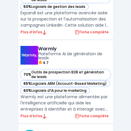
50%
Logiciels de gestion des leads
— voir Expandi dans cette catégorie
Expandi est une plateforme avancée axée
sur la prospection et l'automatisation des
campagnes LinkedIn. Cette solution aide les
entreprises à augmenter leur portée et leur
Plus d’infos
Fiche complète
engagement sur LinkedIn sans
compromettre la sécurité du compte.Utilisé
Warmly
principalement pour les campagnes de
Plateforme AI de génération de
prospection, Expandi ...
leads
4.7
Outils de prospection B2B et génération
70%
— voir Warmly dans cette catégorie
de leads
65%
Logiciels ABM (Account-Based Marketing)
— voir Warmly dans cette catégorie
60%
Logiciels d'IA pour le marketing
— voir Warmly dans cette catégorie
Warmly est une plateforme alimentée par
l'intelligence artificielle qui aide les
entreprises à identifier et à interagir avec
des visiteurs à fort potentiel sur leur site
Plus d’infos
Fiche complète
web, en se basant sur des signaux
d'intention. Elle permet aux équipes